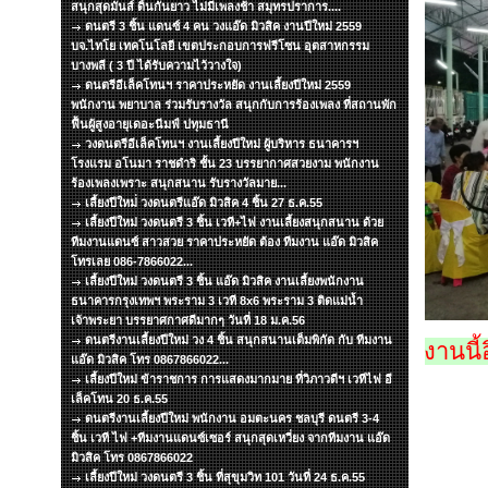
สนุกสุดมันส์ ดิ้นกันยาว ไม่มีเพลงช้า สมุทรปราการ....
ดนตรี 3 ชิ้น แดนซ์ 4 คน วงแอ๊ด มิวสิค งานปีใหม่ 2559
บจ.ไทโย เทคโนโลยี เขตประกอบการฟรีโซน อุตสาหกรรม
บางพลี ( 3 ปี ได้รับความไว้วางใจ)
ดนตรีอีเล็คโทนฯ ราคาประหยัด งานเลี้ยงปีใหม่ 2559
พนักงาน พยาบาล ร่วมรับรางวัล สนุกกับการร้องเพลง ที่สถานพัก
ฟื้นผู้สูงอายุเดอะนีมฟ์ ปทุมธานี
วงดนตรีอีเล็คโทนฯ งานเลี้ยงปีใหม่ ผู้บริหาร ธนาคารฯ
โรงแรม อโนมา ราชดำริ ชั้น 23 บรรยากาศสวยงาม พนักงาน
ร้องเพลงเพราะ สนุกสนาน รับรางวัลมาย...
เลี้ยงปีใหม่่ วงดนตรีแอ๊ด มิวสิค 4 ชิ้น 27 ธ.ค.55
เลี้ยงปีใหม่ วงดนตรี 3 ชิ้น เวที+ไฟ งานเลี้ยงสนุกสนาน ด้วย
ทีมงานแดนซ์ สาวสวย ราคาประหยัด ต้อง ทีมงาน แอ๊ด มิวสิค
โทรเลย 086-7866022...
เลี้ยงปีใหม่ วงดนตรี 3 ชิ้น แอ๊ด มิวสิค งานเลี้ยงพนักงาน
ธนาคารกรุงเทพฯ พระราม 3 เวที 8x6 พระราม 3 ติดแม่น้ำ
เจ้าพระยา บรรยาศกาศดีมากๆ วันที่ 18 ม.ค.56
ดนตรีงานเลี้ยงปีใหม่ วง 4 ชิ้น สนุกสนานเต็มพิกัด กับ ทีมงาน
งานนี้
แอ๊ด มิวสิค โทร 0867866022...
เลี้ยงปีใหม่ ข้าราชการ การแสดงมากมาย ที่วิภาวดีฯ เวทีไฟ อี
เล็คโทน 20 ธ.ค.55
ดนตรีงานเลี้ยงปีใหม่ พนักงาน อมตะนคร ชลบุรี ดนตรี 3-4
ชิ้น เวที ไฟ +ทีมงานแดนซ์เซอร์ สนุกสุดเหวี่ยง จากทีมงาน แอ๊ด
มิวสิค โทร 0867866022
เลี้ยงปีใหม่ วงดนตรี 3 ชิ้น ที่สุขุมวิท 101 วันที่ 24 ธ.ค.55