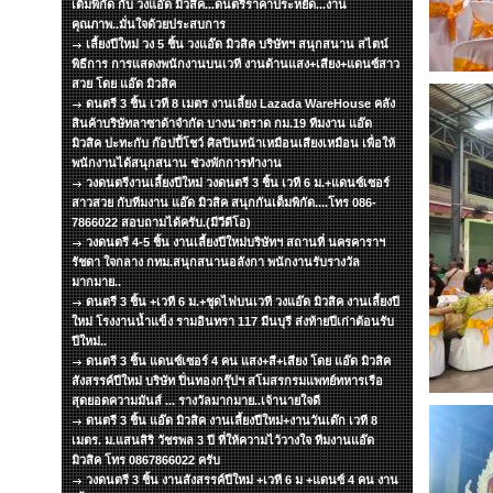
เต็มพิกัด กับ วงแอ๊ด มิวสิค...ดนตรีราคาประหยัด...งาน
คุณภาพ..มั่นใจด้วยประสบการ
เลี้ยงปีใหม่ วง 5 ชิ้น วงแอ๊ด มิวสิค บริษัทฯ สนุกสนาน สไตน์
พิธีการ การแสดงพนักงานบนเวที งานด้านแสง+เสียง+แดนซ์สาว
สวย โดย แอ๊ด มิวสิค
ดนตรี 3 ชิ้น เวที 8 เมตร งานเลี้ยง Lazada WareHouse คลัง
สินค้าบริษัทลาซาด้าจำกัด บางนาตราด กม.19 ทีมงาน แอ๊ด
มิวสิค ปะทะกับ ก๊อปปี้โชว์ ศิลปินหน้าเหมือนเสียงเหมือน เพื่อให้
พนักงานได้สนุกสนาน ช่วงพักการทำงาน
วงดนตรีงานเลี้ยงปีใหม่ วงดนตรี 3 ชิ้น เวที 6 ม.+แดนซ์เซอร์
สาวสวย กับทีมงาน แอ๊ด มิวสิค สนุกกันเต็มพิกัด....โทร 086-
7866022 สอบถามได้ครับ.(มีวีดีโอ)
วงดนตรี 4-5 ชิ้น งานเลี้ยงปีใหม่บริษัทฯ สถานที่ นครคาราฯ
รัชดา ใจกลาง กทม.สนุกสนานอลังกา พนักงานรับรางวัล
มากมาย..
ดนตรี 3 ชิ้น +เวที 6 ม.+ชุดไฟบนเวที วงแอ๊ด มิวสิค งานเลี้ยงปี
ใหม่ โรงงานน้ำแข็ง รามอินทรา 117 มีนบุรี ส่งท้ายปีเก่าต้อนรับ
ปีใหม่..
ดนตรี 3 ชิ้น แดนซ์เซอร์ 4 คน แสง+สี+เสียง โดย แอ๊ด มิวสิค
สังสรรค์ปีใหม่ บริษัท ปิ่นทองกรุ๊ปฯ สโมสรกรมแพทย์ทหารเรือ
สุดยอดความมันส์ ... รางวัลมากมาย..เจ้านายใจดี
ดนตรี 3 ชิ้น แอ๊ด มิวสิค งานเลี้ยงปีใหม่+งานวันเด๊ก เวที 8
เมตร. ม.แสนสิริ วัชรพล 3 ปี ที่ให้ความไว้วางใจ ทีมงานแอ๊ด
มิวสิค โทร 0867866022 ครับ
วงดนตรี 3 ชิ้น งานสังสรรค์ปีใหม่ +เวที 6 ม +แดนซ์ 4 คน งาน