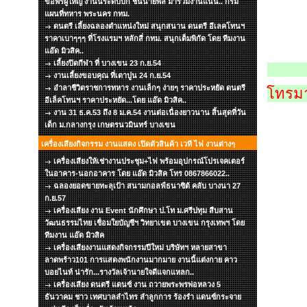
ขอพรผู้ใหญ่ งานนี้ระดับบิ๊ก ชั้นนายพล มาร่วมงานแน่น.. กรม
แผนที่ทหาร พระนคร กทม.
ดนตรี เลี้ยงฉลองตำแหน่งใหม่ สนุกสนาน ดนตรี อีเลคโทนฯ
ราคาเบาๆๆๆ ที่โรงแรมฯ หลักสี่ กทม. สนุกเต็มพิกัด โดย ทีมงาน
แอ๊ด มิวสิค..
เลี้ยงปิดกีฬา ที่ บางเขน 23 ก.ย.54
งานเลี้ยงขอบคุณ ที่เตาปูน 24 ก.ย.54
อำลาชีวิตราชการทหาร งานเล็กๆ ง่ายๆ ราคาประหยัด ดนตรี
โทรมา
อีเล็คโทนฯ ราคาประหยัด...โดย แอ๊ด มิวสิค..
งาน 31 ธ.ค.53 ถึง 8 ม.ค.54 งานต่อเนื่องยาวนาน สิ้นสุดที่วัน
เด็ก ม.กลางกรุง เกษตรนวมินทร์ บางเขน
เครื่องเสียงกิจกรรม งานแสดง เปิดตัวสินค้า เวที ไฟ งานต่างๆ
เครื่องเสียงให้เช่างานประชุม+ไฟ พร้อมอุปกรณ์โปรเจคเตอร์
ในอาคาร-นอกอาคาร โดย แอ๊ด มิวสิค โทร 0867866022..
ฉลองยอดขายทะลุเป้า สนามกอลฟ์ธนาซิต้ คลับ บางนา 27
ก.ย.57
เครื่องเสียง งาน Event นักศึกษา ป.โท ม.ศรีปทุม สืบสาน
วัฒนธรรมไทย เชื่อมใยบัญชีฯ วิทยาเขต บางเขน กรุงเทพฯ โดย
ทีมงาน แอ๊ด มิวสิค
เครื่องเสียงงานแสดงกิจกรรมปีใหม่ บริษัทฯ หลายสาขา
ลาดพร้าว101 การแสดงพนักงานมากมาย งานนี้แต่งกาย คาว
บอยไนท์ น่ารัก...รางวัลเจ้านายใจดีแจกแหลก..
เครื่องเสียง ดนตรี แดนซ์ งาน ถวายพระพรพ่อหลวง 5
ธันวาคม ชาว เทศบาลลำไทร ลำลูกการ ร้องรำ แดนซ์กระจาย