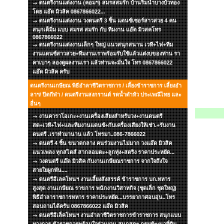
ดนตรีงานแต่งงาน (คอมฯ) สมรสสมรัก บ้านริมน้ำบางบัวทอง
โดย แอ๊ด มิวสิค 0867866022...
ดนตรีงานแต่งงาน วงดนตรี 3 ชิ้น แดนซ์เซอร์สาวสวย 4 คน
สนุกเต็มิ่ม แบบ สมรส สมรัก กับ ทีมงาน แอ๊ด มิวสคโทร
0867866022
ดนตรีงานแต่งงานเล็กๆ ใหญ่ แนวสนุกสนาน เวที+ไฟ+ทีม
งานแดนซ์สาวสวย+ทีมงานเราพร้อมรับใช้แล้วแต่งบของท่าน รา
คาเบาๆ ลองดูผลงานเรา แล้วท่านจะมั่นใจ โทร 0867866022
แอ๊ด มิวสิค ครับ
ดนตรีงานเกษียณ พิธีอำลาชีวิตราชการ / เลี้ยงข้าราชการ เลี้ยงอำ
ลาฯ/ ปิดกีฬา / ดนตรีงานสงกรานต์ รดน้ำดำหัว ประเพณีไทย และ
อื่นๆ
งานคาราโอเกะ+งานเครื่องเสียงสำหรับวง+งานดนตรี
สด+เวที+ไฟ+และทีมงานแดนซ์+กับเครื่องเสียงให้เช่า.+รับงาน
ดนตรี .เราทำมานาน แล้ว โทรมา..086-7866022
ดนตรี 4 ชิ้น ขนาดกลาง คนร่วมงานไม่มาก วงแอ๊ด มิวสิค
แนวเพลง ทุกสไตส์ สากลอมตะ+ลูกทุ่ง+สตริง ราคาประหยัด...
วงดนตรี แอ๊ด มิวสิค กับงานเกษียณราชการ จากใจถึงใจ
สายใยผูกพัน....
ดนตรีอีเลคโทนฯ งานเลี้ยงสังสรรค์ ข้าราชการ บก.ทหาร
สูงสุด งานเกษียณ ราขการ พนักงานวิสาหกิจ (ชุดเล็ก ชุดใหญ่)
พิธีอำลาราชการทหาร ราคาประหยัด...บรรยากาศอบอุ่น..โทร
สอบถามได้ครับ 0867866022 แอ๊ด มิวสิค
ดนตรีอีเล็คโทนฯ งานอำลาชีวิตราชการข้าราชการ สนุกแบบ