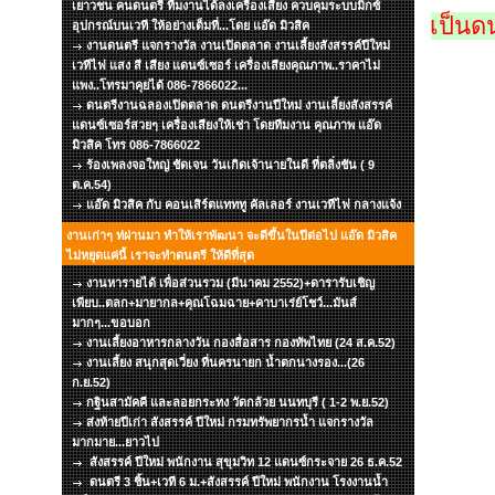
เยาวชน คนดนตรี ทีมงานได้ลงเครื่องเสียง ควบคุมระบบมิกซ์
เป็นด
อุปกรณ์บนเวที ให้อย่างเต็มที่...โดย แอ๊ด มิวสิค
งานดนตรี แจกรางวัล งานเปิดตลาด งานเลี้ยงสังสรรค์ปีใหม่
เวทีไฟ แสง สี เสียง แดนซ์เซอร์ เครื่องเสียงคุณภาพ..ราคาไม่
แพง..โทรมาคุยได้ 086-7866022...
ดนตรีงานฉลองเปิดตลาด ดนตรีงานปีใหม่ งานเลี้ยงสังสรรค์
แดนซ์เซอร์สวยๆ เครื่องเสียงให้เช่า โดยทีมงาน คุณภาพ แอ๊ด
มิวสิค โทร 086-7866022
ร้องเพลงจอใหญ่ ชัดเจน วันเกิดเจ้านายในดี ที่ตลิ่งชัน ( 9
ต.ค.54)
แอ๊ด มิวสิค กับ คอนเสิร์ตแทททู คัลเลอร์ งานเวทีไฟ กลางแจ้ง
งานเก่าๆ ท่ผ่านมา ทำให้เราพัฒนา จะดีขึ้นในปีต่อไป แอ๊ด มิวสิค
ไม่หยุดแค่นี้ เราจะทำดนตรี ให้ดีที่สุด
งานหารายได้ เพื่อส่วนรวม (มีนาคม 2552)+ดารารับเชิญ
เพียบ..ตลก+มายากล+คุณโฉมฉาย+คาบาเร่ย์โชว์...มันส์
มากๆ...ขอบอก
งานเลี้ยงอาหารกลางวัน กองสื่อสาร กองทัพไทย (24 ส.ค.52)
งานเลี้ยง สนุกสุดเวี่ยง ที่นครนายก น้ำตกนางรอง...(26
ก.ย.52)
กฐินสามัคคี และลอยกระทง วัดกล้วย นนทบุรี ( 1-2 พ.ย.52)
ส่งท้ายปีเก่า สังสรรค์ ปีใหม่ กรมทรัพยากรน้ำ แจกรางวัล
มากมาย...ยาวไป
สังสรรค์ ปีใหม่ พนักงาน สุขุมวิท 12 แดนซ์กระจาย 26 ธ.ค.52
ดนตรี 3 ชิ้น+เวที 6 ม.+สังสรรค์ ปีใหม่ พนักงาน โรงงานน้ำ