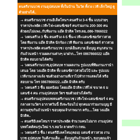
ดนตรีงานบวช งานอุปสมบท ทั้งในบ้าน ในวัด ทั้งวง เวที เล็กใหญ่ ดู
ตัวอย่างได้..
ดนตรีงานบวช งานอีเล็คโทนฯ ดนตรีวง 3-4 ชิ้น แบบง่ายๆ
ราคาประหยัด เวที+ไฟ+แดนซ์เซอร์ คนร่วมงาน 200-300 คน
ด้วยงบไม่แพง..กับทีมงาน แอ๊ด มิวสิค โทรเลย..086-7866022
วงดนตรีวง 3 ชิ้น ดนตรีวง 4-5 ชิ้น+เวที+แดนซ์เซอร์สาวสวย
โดย ทีมงาน แอ๊ด มิวสิค นักร้อง เวที ทีมงาน แดนซ์เซอร์ สาวสวย
ราคาประหยัด ดนตรีงานบวช / ฤกษ์เย็นสบาย อิ่มบุญ สนุกสนาน
กันถ้วนหน้า รวมผลงานต่างๆ มาฝาก...โทร 0867866022 แอ๊ด
มิวสิค สอบถามได้ครับ
วงดนตรีงานบวช,อุปสมบท รวมผลงาน รูปแบบที่ทีมงานเรานำ
เสนอ โดย วงแอ๊ด มิวสิค ทั้ง แดนซ์สาวสวยไม่โป้ และ รูปแบบ
เวทีงานกลางแจ้ง ชมตัวอย่างงานที่เราไปทำการแสดงได้ หรือ
สอบถาม โทร 0867866022..แอ๊ด มิวสิค ครับ
วงดนตรี 3 ชิ้น ยอดนิยม โดยแอ๊ด มิวสิค เวทีไฟ ขนาด 6 ม
แดนซ์ 4 คน งานอุปสมบท วัดฯ ชมตัวอย่างได้ครับ
ดนตรีงานอุปสมบท/ดนตรีงานบวช เวที+ไฟ+แดนซ์เซอร์ 4 คน
กลางลานวัดฯ อากาศวันนี้ ถึงจะร้อนไป ทุกคนมาร่วมงานบุญ มี
ความสุขกันถ้วนหน้า ขอบคุณเจ้าภาพมาก ครับ....โดย วงแอ๊ด
มิวสิค..
ดนตรีอีเลคโทนฯ ราคาประหยัด จำนวนคนไม่มาก งานอุปสม
บทสไตส์คนรุ่นใหม่ ร.ร.หอวัง ลาดพร้าว กทม.
วงดนตรี 3 ชิ้น / ดนตรีอีเลคโทน(คอม) แดนซ์ สาวสวย งาน
บวช อุปสมบท วันดีงานเต็ม ....อิ่มบุญกันถ้วนหน้า..ขอบคุณเจ้า