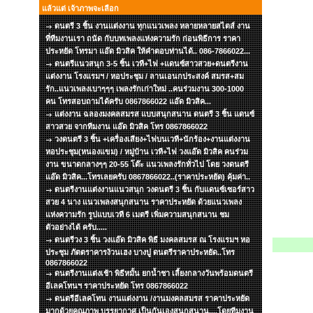
แล้วแต่ เจ้าภาพจะเลือก
ดนตรี 3 ชิ้น งานแต่งงาน ทุกแนวเพลง หลายหลายสไตส์ งาน
ที่ทีมงานเรา ถนัด กับบทเพลงแห่งความรัก ก่อนพิธีการ ราคา
ประหยัด โทรมา แอ๊ด มิวสิค ให้คำตอบท่านได้.. 086-7866022...
ดนตรีแนวสนุก 3-5 ชิ้น เวที+ไฟ +แดนซ์สาวสวย+ดนตรีงาน
แต่งงาน โรงแรมฯ / หอประชุม / ลานเอนกประสงค์ สมรส+สม
รัก..แนวเพลงเบาๆๆๆ เพลงรักเก่าใหม่ ..คนร่วมงาน 300-1000
คน โทรสอบถามได้ครับ 0867866022 แอ๊ด มิวสิค...
แต่งงาน ฉลองมงคลสมรส แบบสนุกสนาน ดนตรี 3 ชิ้น แดนซ์
สาวสวย จากทีมงาน แอ๊ด มิวสิค โทร 0867866022
วงดนตรี 3 ชิ้น +เครื่องเสียง+ไฟบนเวที+นักร้อง+งานแต่งงาน
หอประชุม(หนองแขม) / หมู่บ้าน เวที+ไฟ วงแอ๊ด มิวสิค คนร่วม
งาน ขนาดกลางๆๆ 20-55 โต๊ะ แนวเพลงรักทั่วไป โดย วงดนตรี
แอ๊ด มิวสิค...โทรเลยครับ 0867866022..(ราคาประหยัด) คุ้มค่า..
ดนตรีงานแต่งงานแนวสนุก วงดนตรี 3 ชิ้น กับแดนซ์เซอร์สาว
สวย 4 นาง แนวเพลงสนุกสนาน ราคาประหยัด ด้วยแนวเพลง
แห่งความรัก รูปแบบเวที 6 เมตรี เพิ่มความสนุกสนาน ชม
ตัวอย่างได้ ครับ.....
ดนตรีวง 3 ชิ้น วงแอ๊ด มิวสิค พิธี มงคลสมรส ณ โรงแรมฯ หอ
ประชุม ภัตตราคารง้วนเฮง บางปู ดนตรีราคาประหยัด..โทร
0867866022
ดนตรีงานแต่งเช้า พิธีหมั้น ยกน้ำชา เลี้ยงกลางวันพร้อมดนตรี
อีเลคโทนฯ ราคาประหยัด โทร 0867866022
ดนตรีอีเลคโทน งานแต่งงาน /งานมงคลสมรส ราคาประหยัด
มากด้วยคุณภาพ บรรยากาศ เป็นกันเองสนุกสนาน....โดยทีมงาน