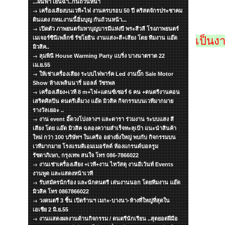
...ฝนฟ้า เย็นฉ่ำ..กันถ้วนหน้า
เครื่องเสียงบนเวที+ไฟ งานครบรอบ 50 ปี คริสตจักรประชาคม
ดินแดง กทม.งานนี้อิ่มบุญ กันถ้วนหน้า...
เปิดตัว ภาพยนตร์มหาบุญบารมีแห่งปี พระสีวลี โรงภาพยนตร์
เมเจอร์ซีนีเพล็กซ์ รัชโยธิน งานแสง+สี+เสียง โดย ทีมงาน แอ๊ด
เป็นง
มิวสิค..
ลุมพินี House Warming Party แบริ่ง บางนาตราด 22
เม.ย.55
ให้เช่าเครื่องเสียง ระบบไฟพาร์ค Led งานบิ๊ก Sale Motor
Show ห้างเพลินนารี่ มอลล์ วัชรพล
เครื่องเสียง+เวที 8 m+ไฟ+แดนซ์เซอร์ 6 คน +ดนตรีงานคอน
เสริตศิลปิน ดนตรีเต็มวง แอ๊ด มิวสิค กิจกรรมบนเวทีมากมาย
รางวัลเยอะ ..
งาน event อิ๊ดวงโปงลางฯ และดารา ร่วมงาน ระบบแสง สี
เสียง โดย แอ๊ด มิวสิค ฉลองความสำเร็จทะลุเป้า แนะนำสินค้า
ใหม่ กว่า 100 บริษัทฯ ในเครือ อย่างยิ่งใหญ่ พบกับ กิจกรรมบน
เวทีมากมาย โรงแรมดิเอมเมอรัลด์ ห้องแกรนด์บอลรูม
รัชดาภิเษก, กรุงเทพ สนใจ โทร 086-7866022
งานเช่าเครื่องเสียง +เวที+งาน ไทวัสดุ งานอีเว้นท์ Events
งานพูด และแสดงหน้าเวที
รับสมัครนักร้อง และนักดนตรี เล่นงานนอก โดยทีมงาน แอ๊ด
มิวสิค โทร 0867866022
วงดนตรี 3 ชิ้น เปิดร้านฯ เมกะ-บางนา-ห้างที่ใหญ่ที่สุดใน
เอเชีย 2 มิ.ย.55
งานแสดงผลงานด้านกิจกรรม / ดนตรีนักเรียน ..สุดยอดฝีมือ