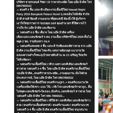
บริษัทฯ ขายรถยนต์ รัชดา 33 ราคาประหยัด โดย แอ๊ด มิวสิค โทร
0867866022
ดนตรี 4 ชิ้น แสง+สี+เสียง+งานเลี้ยงปีใหม่ Hawali Night
Party 2016 Bangkok Palace Hotel บ.เทเลอินโฟมีเดีย จำกัด
นำดี ตามดี ซ้อมดี งานออกมาที่สุดแห่งปี ต้องนิ้วให้ ผู้บริหาร
เอาใจใส่ทุกรายการ ขอบคุณ บอส คุณอำนวยฯ ที่ให้ความไว้
วางใจ กับ แอ๊ด มิวสิค และทีมงาน
วงดนตรี 4-5 ชิ้น เต็มวง โดย แอ๊ด มิวสิค เครื่อง
เสียง+แสง+แดนซ์เซอร์ 4 คน งานเลี้ยง บริษัทฯปีใหม่ 2559 ดิ้นไม่
หยุด 2 ชม. รามอินทรา กม.4
วงดนตรีแสดงสด 4 ชิ้น แสง+สี กับทีมแดนซ์สาวสวย จาก แอ๊ด
มิวสิค งานเลี้ยงปีใหม่ ไทย+จีน แต่งกายย้อนยุค แนวงานวัด
ฉลองความสำเร็จทะลุเป้าหลายสิบล้าน ณ 13 เหรียญ รีสอร์ท
โยธินพัฒนา
วงดนตรีงานเลี้ยงปีใหม่ เวที 8 เมตร แสงสีเสียง แดนซ์เซอร์
สาวสวย วงดนตรี 3-4 ชิ้น โดย แอ๊ด มิวสิค ดนตรีงานเลี้ยงปีใหม่
วงแอ๊ด มิวสิค...ดนตรีราคาประหยัด...งานคุณภาพ..มั่นใจด้วย
ประสบการณ์..โดย แอ๊ด มิวสิค โทร 0867866022
วงดนตรีงานเลี้ยงปีใหม่ ดนตรีงานภูธร..+ ดนตรีแบบงานวัด
+เครื่องเสียงให้เช่า+ แบบ โจ๊ะ เวที+ไฟ+แดนซ์เซอร์ราคาถูก.. ดิ้น
ไม่หยุด+แดนซ์เซอร์+ร้องเอง..มันส์ๆๆ..แดนซ์เซอร์ สาวสวย โดย
วงดนตรี แอ๊ด มิวสิค โทร 086-7866022...
วงดนตรีงานเลี้ยงปีใหม่ เวทีให้เช่า แสงสีเสียง แดนซ์เซอร์สาว
สวย / ดนตรีงานเลี้ยงสังสรรค์ / ดนตรีงานแต่ง / ดนตรีงานบวช
วงดนตรี 3-4 ชิ้น แอ๊ด มิวสิค ดนตรีงานเลี้ยงปีใหม่ สนุกสนาน