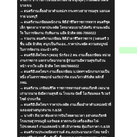
ทางการ ข้าราชการพร้อมใจร่วมงาน สนุกสุดๆ กรมพัฒนาที่ดิน
บางเขน
ดนตรีงานเลี้ยงอำลาตำแหน่งฯ กระทรวงสาธารณสุข แยกแค
ราย นนทบุรี
ดนตรีงานเกษียณพนักงาน พิธีอำชีวิตราชการทหาร ดนตรีชุด
เล็ก ชุดกลาง ราคาประหยัด โทรมาสอบถามได้ครับ ท่านจะหมั่น
ใจ ในการจัดงาน กับทีมงาน แอ๊ด มิวสิค 086-7866022
รวมงาน ดนตรีงานเกษียณ พิธีอำลาชีวิตราชการ (วงดนตรี 3
ชิ้น แอ๊ด มิวสิค) สนุกเป็นกันเอง...ราคาประหยัด ความสมบูรณ์
ในการจัดงาน แนะนำ ครับ
ดนตรีอีเล็คโทนฯ (คอม) นักร้อง 2 คน งานเลี้ยงเกษียณ หน่วย
งานราชการ แจกรางวัลมากมาย ผู้ร่วมงานมีความสุขกันถ้วน
หน้า จากใจ แอ๊ด มิวสิค โทร 0867866022
ดนตรีอีเลคโทนฯ งานเลี้ยงเกษียณ บ.ปตทฯ พนักงานรวมเป็น
หนึ่ง สโมสรราชพฤกษ์ นอร์ธปาร์ค ถนนวิภาวดีรังสิต หลักสี่
กทม.
ดนตรีงาน เกษียณชีวิต ราชการทหารอย่างสมเกียรติ เจอนาย
เก่ามากมาย ยังมีความสุขดี ณ โรงแรม บัดดี้ โอเรียนทอล ริเวอร์
ไซด์ ปากเกร็ด
ดนตรีอีเล็คโทนฯ ราคาประหยัด งานเลี้ยงอำลาตำแหน่งหน้าที่
ฉลองอย่างสนุกสนาน ก.ย.58
นางฟ้า ถึงเวลาต้องลาการบินไทยตามเวลา อย่างสมเกียรติ
โรงแรมสุวรรณภูมิ แอร์พอต ลาดกระบัง เครื่องเสียง-ไฟ-
โปรเจคเตอร์ งานแสดงหน้าเวที เจ้าภาพชม คุ้มเกินราคา ก.ย.58
ดนตรีงานประเพณีสงกรานต์ สน.งบประมาณกลาโหม รดน้ำ