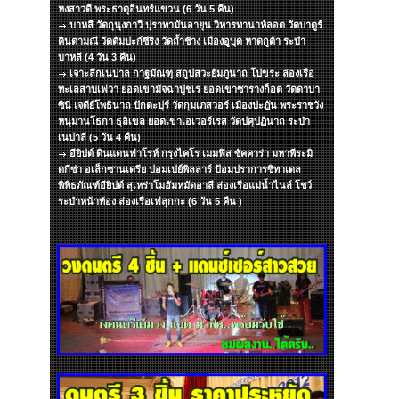
หงสาวดี พระธาตุอินทร์แขวน (6 วัน 5 คืน)
บาหลี วัดกุนุงกาวี ปุราทามันอายุน วิหารทานาห์ลอต วัดบาตูร์
คินตามณี วัดตัมปะก์ซีริง วัดถ้ำช้าง เมืองอูบุด หาดกูต้า ระบำ
บาหลี (4 วัน 3 คืน)
เจาะลึกเนปาล กาฐมัณฑุ สถูปสวะยัมภูนาถ โปขระ ล่องเรือ
ทะเลสาบเฟวา ยอดเขามัจฉาปูชเร ยอดเขาซารางก็อต วัดดาบา
ซินี เจดีย์โพธินาถ ปักตะปุร์ วัดกุมเภสวอร์ เมืองปะฏัน พระราชวัง
หนุมานโธกา ธุลิเขล ยอดเขาเอเวอร์เรส วัดปศุปฏินาถ ระบำ
เนปาลี (5 วัน 4 คืน)
อียิปต์ ดินแดนฟาโรห์ กรุงไคโร เมมฟิส ซัคคาร่า มหาพีระมิ
ดกีซ่า อเล็กซานเดรีย ปอมเปย์พิลลาร์ ป้อมปราการซิทาเดล
พิพิธภัณฑ์อียิปต์ สุเหร่าโมฮัมหมัดอาลี ล่องเรือแม่น้ำไนล์ โชว์
ระบำหน้าท้อง ล่องเรือเฟลุกกะ (6 วัน 5 คืน )