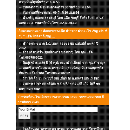
ความมันส์ทุกพื้นที่” 28 ม.ค.55
งานสงกรานต์ ชุมชนลาดพร้าว 80 วันที่ 18 เม.ย.54
สงกรานต์ที่เพชรเกษม 69 วันที่ 16 เม.ย.54
นำเจริญ สแตนเลสชลบุรี โดย แน๊ต ชลบุรี สั่งทำ รับทำ งานส
แตนเลส & งานเหล็กดัด โทร 082-4570368
เก็บตกหลากหลาย สื่อกลางทางเน๊ต ฝากขาย ฝากอะไร เชิญ ครับ ที่
เวป " แอ๊ด มิวสิค" ก็เชิญ.....
ทำกระทง ขนาด 1x1 เมตร ลอยขอขมาแด่แม่น้ำคงคา ปี
2552
อร่อยดี แปดริ้ว (ศูนย์อาหาร ของฝาก) โดย คุณ แอ๊ด
โทร.0867866022
คืนสู่เหย้าธ.บ.59 ปี (นำรูปงานมาฝากเพื่อน) จาก คุณสำราญฯ
ดนตรี คาราโอเกะคอมฯ ชุดเล็ก (ยอดนิยม) จัดงานสนุกทถึง
ทีมงาน แอ๊ด มิวสิค โทร 086-7866022
ร้านไตเติ้ล ชุมแพ ไปนั่งกับ เพื่อนรัก อ.ดนตรี แห่ง ภูเขียว
งานพระราชทานเพลิงศพ จ.ส.ต.พิภพ ดอนศรีแก้ว วันที่ ๒๔
มกราคม ๒๕๕๓
สำหรับเพื่อน โรงเรียนทหารสารบรรณ กรมสารบรรณทหารบก ปี
การศึกษา 2549
โรงเรียนทหารสารบรรณ กรมสารบรรณทหารบก ปีการศึกษา