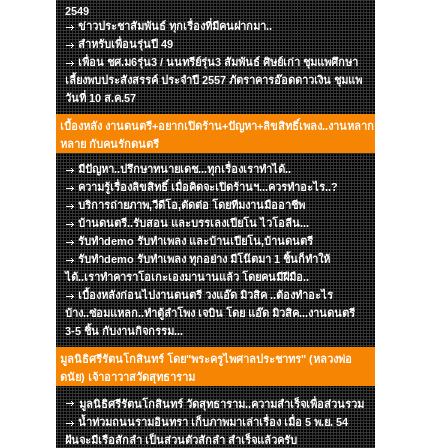
2549
ข่าวประชาสัมพันธ์ ทุกเรื่องที่มีคนฝากมา..
สำหรับเพื่อนรุ่นปี 49
เพื่อน ชศ.ม6รุ่น3 / นนทรีย์รุ่น3 สัมพันธ์ ศิษย์เก่า ชุมแพศึกษา
เลี้ยงพบประสังสรรค์ ประจำปี 2557 ภัตราคารอ๊อดดาวเงิน ชุมแพ
วันที่ 10 ส.ค.57
เบื้องหลัง งานดนตรี+อยากเปิดร้าน+ปัญหา+ลิขสิทธิ์เพลง..งานหลาก
หลาย กับคนรักดนตรี
มีปัญหา..ปรึกษาทนายเดช...ทุกเรื่องเราทำได้..
ความรู้เรื่องลิขสิทธิ์ เมื่อคิดจะเปิดร้านฯ...ควรทำอะไร..?
บริการถ่ายภาพ,วีดีโอ,ตัดต่อ โดยทีมงานมืออาชีพ
บ้านดนตรี..รับสอน และบรรเลงเปียโน ไวโอลีน...
รับทำdemo รับทำเพลง และบ้านเปียโน,บ้านดนตรี
รับทำdemo รับทำเพลง ทุกอย่าง มีโน๊ตมา 1 ชิ้นก็ทำให้
ได้..เราทำคาราโอเกะเองมานานแล้ว โดยคนมีฝีมือ..
เบื้องหลังก่อนไปงานดนตรี วงแอ๊ด มิวสิค ..ต้องทำอะไร
บ้าง..ซ่อมแหลก..ทำตู้ลำโพง เจบิน โดย แอ๊ด มิวสิค...งานดนตรี
3-5 ชิ้น กับงานกิจกรรม...
มูลนิธิศรีรัตนโกสินทร์ โดย"พระครูไพศาลประชาทร" (หลวงพ่อ
ดนัย) เจ้าอาวาสวัดสุทธาราม
มูลนิธิศรีรัตนโกสินทร์ วัดสุทธาราม..ความสำเร็จเพื่อส่วนรวม
น้ำท่วมถนนรามอินทรา เก็บภาพมาเล่าเรื่อง เมื่อ 5 พ.ย. 54
ฝันจะมีเรือสักลำ เป็นส่วนตัวสักลำ สำเร็จแล้วครับ