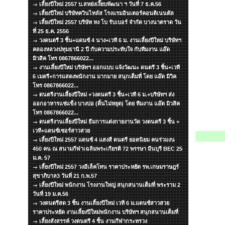
เลี้ยงปีใหม่ 2557 บ.สหย่งเงี๊ยบพัฒนา ฯ วันที่ 7 ธ.ค.56
เลี้ยงปีใหม่ บริษัทควินไทล์ส โรงแรมอินเตอร์คอนติเนนตัล
เลี้ยงปีใหม่ 2557 บริษัท หง โบ รับเบอร์ จำกัด บางนาตราด วัน
ที่ 25 ธ.ค. 2556
วงดนตรี 3 ชิ้น+แดนซ์ 4 นาง+เวที 6 ม. งานเลี้ยงปีใหม่ บริษัทฯ
คลองหลวงปทุมธานี 2 ปี กับความประทับใจ กับทีมงาน แอ๊ด
มิวสิค โทร 0867866022...
งานเลี้ยงปีใหม่ บริษัทฯ ออกแบบ แจ้งวัฒนะ ดนตรี 3 ชิ้น+เวที
6 เมตรี+การแสดงพนักงาน มากมาย สนุกเต็มที่ โดย แอ๊ด มิวิค
โทร 0867866022...
ดนตรีงานเลี้ยงปีใหม่ +วงดนตรี 3 ชิ้น+เวที 6 ม.+บริษัทฯ ส่ง
ออกอาหารแช่แข็ง บางบ่อ (ดิ้นไม่หยุด) โดย ทีมงาน แอ๊ด มิวสิค
โทร 0867866022...
ดนตรีงานเลี้ยงปีใหม่ ธีมการแต่งกายงานวัด วงดนตรี 3 ชิ้น +
เวที+แดนซ์เซอร์สาวสวย
เลี้ยงปีใหม่ 2557 แดนซ์ 4 แสงสี ดนตรี ยอดนิยม คนร่วมงน
450 คน ณ สนามกีฬาเฉลิมพระเกียรติ 72 พรรษา มีนบุรี BEC 25
ม.ค. 57
เลี้ยงปีใหม่ 2557 วงอีเล็คโทน ราคาประหยัด รพ.เกษมราษฎร์
สุขาภิบาล3 วันที่ 21 ก.พ.57
เลี้ยงปีใหม่ พนักงาน โรงงานใหญ่ สนุกสนานเต็มที่ พระราม 2
วันที่ 19 ม.ค.56
วงดนตรีสด 3 ชิ้น งานเลี้ยงปีใหม่ เวที 6 ม.แดนซ์สาวสวย
ราคาประหยัด งานเลี้ยงปีใหม่พนักงาน บริษัทฯ สนุกสนานเต็มที่
เลี้ยงสังสรรค์ วงดนตรี 4 ชิ้น งานกีฬากระทรวง