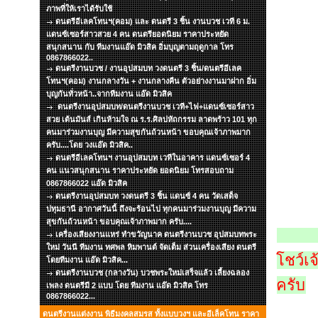
ภาพที่ให้เราได้รับใช้
ดนตรีอีเลคโทนฯ(คอม) และ ดนตรี 3 ชิ้น งานบวช เวที 6 ม.
แดนซ์เซอร์สาวสวย 4 คน ดนตรียอดนิยม ราคาประหยัด
สนุกสนาน กับ ทีมงานแอ๊ด มิวสิค อิ่มบุญตามฤดูกาล โทร
0867866022..
ดนตรีงานบวช / งานอุปสมบท วงดนตรี 3 ชิ้น/ดนตรีอีเลค
โทนฯ(คอม) งานกลางวัน + งานกลางคืน ตัวอย่างงานมาฝาก อิ่ม
บุญกันทั่วหน้า..จากทีมงาน แอ๊ด มิวสิค
ดนตรีงานอุปสมบท/ดนตรีงานบวช เวที+ไฟ+แดนซ์เซอร์สาว
สวย เต้นมันส์ เกินห้ามใจ ณ ร.ร.ศิลปหัถกรรม ลาดพร้าว 101 ทุก
คนมาร่วมงานบุญ มีความสุขกันถ้วนหน้า ขอบคุณเจ้าภาพมาก
ครับ....โดย วงแอ๊ด มิวสิค..
ดนตรีอีเลคโทนฯ งานอุปสมบท เวทีในอาคาร แดนซ์เซอร์ 4
คน แนวสนุกสนาน ราคาประหยัด ยอดนิยม โทรสอบถาม
0867866022 แอ๊ด มิวสิค
ดนตรีงานอุปสมบท วงดนตรี 3 ชิ้น แดนซ์ 4 คน วัดเสด็จ
ปทุมธานี อากาศวันนี้ ถึงจะร้อนไป ทุกคนมาร่วมงานบุญ มีความ
สุขกันถ้วนหน้า ขอบคุณเจ้าภาพมาก ครับ....
เครื่องเสียงงานแหร่ ทำขวัญนาค ดนตรีงานบวช อุปสมบทพระ
ใหม่ วันนี ทีมงาน ทศพล หิมพานต์ จัดเต็ม ส่วนเครื่องเสียง ดนตรี
โชว์เจ
โดยทีมงาน แอ๊ด มิวสิค...
ดนตรีงานบวช (กลางวัน) บวชพระใหม่เสร็จแล้ว เลี้ยงฉลอง
ครับ
เพลง ดนตรีมี 2 แบบ โดย ทีมงาน แอ๊ด มิวสิค โทร
0867866022...
ดนตรีงานแต่งงาน พิธีมงคลสมรส ทั้งแบบวงฯ และอีเล็คโทน ราคา