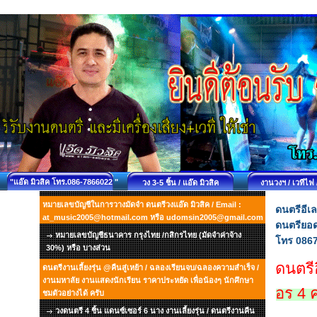
"แอ๊ด มิวสิค โทร.086-7866022 "
วง 3-5 ชิ้น / แอ๊ด มิวสิค
งานวงฯ / เวทีไฟ 
หมายเลขบัญชีในการวางมัดจำ ดนตรีวงแอ๊ด มิวสิค / Email :
ดนตรีอีเ
at_music2005@hotmail.com หรือ udomsin2005@gmail.com
ดนตรียอด
หมายเลขบัญชีธนาคาร กรุงไทย /กสิกรไทย (มัดจำค่าจ้าง
โทร 0867
30%) หรือ บางส่วน
ดนตรี
ดนตรีงานเลี้ยงรุ่น @คืนสู่เหย้า / ฉลองเรียนจบ/ฉลองความสำเร็จ /
งานมหาลัย งานแสดงนักเรียน ราคาประหยัด เพื่อน้องๆ นักศึกษา
อร 4 
ชมตัวอย่างได้ ครับ
วงดนตรี 4 ชิ้น แดนซ์เซอร์ 6 นาง งานเลี้ยงรุ่น / ดนตรีงานคืน