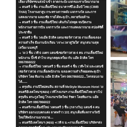
เลี้ยง บริษัทฯขนส่งนำเข้า ลาดกระบัง แจกของรางวัลมากมาย
ดนตรี 3 ชิ้น งานเลี้ยงปีใหม่ ธนาคารซีไอเอ็มบี ไทย (CIMB
THAI) โรงงานยาสูบ กระทรวงการคลัง แจกรางวัล และการ
แสดงมากมาย ฉลองชัย รายได้ทะลุเป้า..หลายร้อยล้าน
ดนตรี 3 ชิ้น งานเลี้ยงปีใหม่ เต้นกันไม่หยุด จนปิดงาน
พนักงานสายการบิน แจกรางวัล และการแสดงมากมาย สปอต์ซิตื้
ประชาชื่น
ดนตรี 3 ชิ้น วงแอ๊ด มิวสิค แดนเซอร์สาวสวย งานเลี้ยงฉลอง
ความสำเร็จ ธีมงานนักเรียน 'เจาะเวลาสู่วัยใส' สนุกสนานสุด
เหวี่ยง นนทบุรี
วง 3 ชิ้น เวที 6 เมตร แดนซ์เซอร์สาวสวย 4 คน งานเลี้ยงปีใหม่
พนักงาน บิ๊กซี สำโรง สนุกสดุดเหวี่ยง กับ แอ๊ด มิวสิค โทร
0867866022
งานเลี้ยงปีใหม่ วงดนตรี 3 ชิ้น ดนตรี 4 ชิ้น เวที+ไฟ และแดนซ์
เซอร์สาวสวย งานเลี้ยงพนักงาน ฉลองความสำเร็จยอดทะลุเป้า
บริษัทฯ โดย ทีมงาน แอ๊ด มิวสิค โทร 0867866022...โทรสอบถาม
ได้......
ตรุษจีน งานปีใหม่คนจีน สถานที่ MeStyle Museum Hotel วง
ดนตรีอีเลคโทนฯ(คอม) เวทีโรงแรมฯ งานเลี้ยงปีใหม่ไทย ยาวไป
ตรุษจีน ตระกูลใหญ่ โรงแรมฯเปิดใหม่ รัชดา โดยทีมงาน แอ๊ด
มิวสิค โทร 0867866022
ดนตรีงานเลี้ยงปีใหม่ วงดนตรี 3 ชิ้น (กลางวัน) แดนซ์ 4 คน
บริษัทฯ ออกแบบตกแต่ง ลาดพร้าว 101 สนุกเต็มที่แจกรางวัลปี
ใหม่ให้พนักงานมากมาย....
ดนตรีอีเลคโทนฯ (คอม) +เวที 6 ม.+งานเลี้ยงปีใหม่ บริษัทฯส่ง