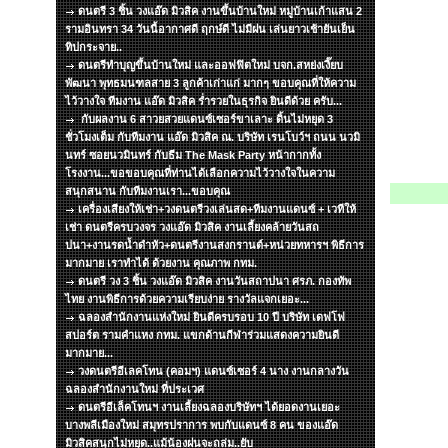
ดนตรี 3 ชิ้น วงแอ๊ด มิวสิค งานขึ้นบ้านใหม่ หมู่บ้านเก้าแสน 2
รามอินทรา 34 วันนี้อากาศดี ฤกษ์ดี ไม่มีฝน เล่นยาวเช้ายันเย็น
ทิปกระจาย..
ดนตรีทำบุญขึ้นบ้านใหม่ และออฟฟิตใหม่ บจก.สหย่งเงี๊ยบ
พัฒนา พุทธมนฑลสาย 3 ลูกค้าเก่าแก่ มากๆ ขอบคุณที่ให้ความ
ไว้วางใจ ทีมงาน แอ๊ด มิวสิค ร่ำรวยในธุรกิจ ยินดีด้วย ครับ...
กับผลงาน 6 สาวยสวยแดนซ์เซอร์ขาเลาะ ดิ้นไม่หยุด 3
ชั่วโมงเต็ม กับทีมงาน แอ๊ด มิวสิค ณ. บริษัท เรนโบว์ฯ ถนน นวมิ
นทร์ ซอยนวมินทร์ กับธีม The Mask Party หน้ากากทั้ง
โรงงาน...ขอขอบคุณที่ท่านได้เลือกความไว้วางใจในความ
สนุกสนาน กับทีมงานเรา...ขอบคุณ
เครื่องเสียงให้เช่า+วงดนตรีวงเล่นสด+ทีมงานแดนซ์ + เวทีให้
เช่า ดนตรีครบวงจร วงแอ๊ด มิวสิค งานเลี้ยงคล้ายวันสถ
ปนา+งานรดน้ำดำหัว+ดนตรีงานสงกรานต์+หน่วยทหารฯ พิธีการ
มากมาย เราทำได้ ด้วยงาน คุณภาพ กทม.
ดนตรี วง 3 ชิ้น วงแอ๊ด มิวสิค งานวันสถาปนา ศรภ. กองทัพ
ไทย งานพิธีการด้วยความเรียบง่าย รางวัลแจกเยอะ...
ฉลองสำนักงานแห่งใหม่ ยินดีครบรอบ 10 ปี บริษัท เดฟโฟ
สปอร์ต รามคำแหง กทม. แขกด้านกีฬาร่วมแสดงความยินดี
มากมาย...
วงดนตรีอีเลคโทน (คอมฯ) แดนซ์เซอร์ 4 นาง งานกลางวัน
ฉลองสำนักงานใหม่ ที่ประเวศ
ดนตรีอีเล็คโทนฯ งานเลี้ยงฉลองบริษัทฯ ได้ยอดงานเยอะ
บางพลีเมืองใหม่ สมุทรปราการ พบกับแดนซ์ 8 คน ของแอ๊ด
มิวสิคสนุกไม่หยุด..แม้น้องฝนจะถล่ม..ยับ