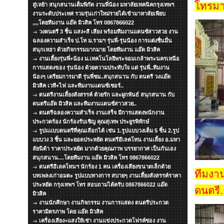
โทรมา
สู่เหย้า สนุกสนานเต็มพิกัด งานพี่น้อง มหาลัยเทคนิคกรุงเทพฯ
งานระดับประเทศ รวมรุ่นเก่าใหม่รายได้เข้ามาหาลัยเพียบ
,,,,โดยทีมงาน แอ๊ด มิวสิค โทร 0867866022
วงดนตรี 3 ชิ้น แสง+สี เสียง พร้อมทีมงานแดนซ์สาวสวย งาน
ฉลองความสำเร็จ ป.โท ม.รามฯ รุ่นพี่-รุ่นน้อง การแต่งชื่นมื่น
สนุกเหฮา ด้วยกิจกรรมมากมาย โดยทีมงาน แอ๊ด มิวสิค
งานเลี้ยงรุ่นพี่+น้อง ม.เทคโนโลยีพระจอมเกล้าพระนครเหนือ
การแสดงของ รุ่นน้อง ด้วยความประทับใจ แด่ รุ่นพี่..ทีมงาน
น้องๆ เตรียมการมาดี รุ่นพี่ชม..สนุกสนาน กับ ดนตรี วงแอ๊ด
มิวสิค เวที+ไฟ และทีมงานแดนซ์เซอร์..
ดนตรีงานเลี้ยงสังสรรค์ ด้วยรัก และผูกพันธ์ สนุกสนาน กับ
ดนตรีแอ๊ด มิวสิค และทีมงานแดนซ์สาวสวย..
ดนตรีฉลองความสำเร็จ งานเสร็จ มีการแสดงพนักงาน
ประกวดร้อง นักร้องรับเชิญ คุณสุเทพ ประยูรพิทักษ์
รูปแแบบดนตรีที่คุณเลือกได้ เช่น 1.รูปแบบวงเต็ม 5 ชิ้น 2.รูป
แบบวง 3 ชิ้น และยอดประหยัด ดนตรีอีเลคโทน งานเลี้ยง อ.มหา
ลัยนิด้า ราคาประหยัด มากด้วยคุณภาพ บรรยากาศ เป็นกันเอง
สนุกสนาน....โดยทีมงาน แอ๊ด มิวสิค โทร 0867866022
ดนตรีอีเลคโทนฯ นักร้อง 1 คน เครื่องเสียงขนาดเล็กด้วย
ทีมงาน
บทเพลงเก่าอมตะ รูปแบบทางการ สบายๆ งานเลึ้ยงสังสรรค์ราคา
ประหยัด กรุงเทพฯ โทร สอบถามได้ครับ 0867866022 แอ๊ด
ดนตรี
มิวสิค
งานนักศึกษา งานกิจกรรม งานการแสดง ดนตรีประกวด
ราคามิตรภาพ โดย แอ๊ด มิวสิค
เครื่องเสียง+แสงให้เช่า งานแข่งประกวดโฟรค์ซอง งาน