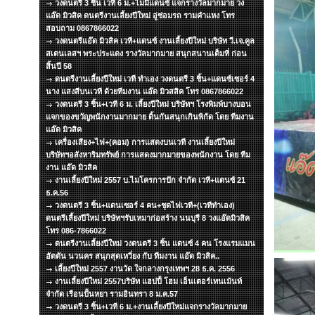
วงดนตรี 3 ชิ้น เวที 6 ม.+ไมมีแดนซ์ แจกรางวัลมากมาย วง
แอ๊ด มิวสิค ดนตรีงานเลี้ยงปีใหม่ อู่ซ่อมรถ รามคำแหง โทร
สอบถาม 0867866022
วงดนตรีแอ๊ด มิวสิค เวที+แดนซ์ งานเลี้ยงปีใหม่ บริษัท วี.เจ.คูล
สเตนเลสฯ พระประแดง รางวัลมากมาย สนุกสนานเต็มที่ ก่อน
สิ้นปี 58
ดนตรีงานเลี้ยงปีใหม่ เวที ทำเอง วงดนตรี 3 ชิ้น+แดนซ์เซอร์ 4
นาง แสงสีบนเวที ด้วยทีมงาน แอ๊ด มิวสสิค โทร 0867866022
วงดนตรี 3 ชิ้น+เวที 6 ม. เลี้ยงปีใหม่ บริษัทฯ โรงพิมพ์บางบอน
แจกของขวัญพนักงานมากมาย ดิ้นกันสนุกเกินพิกัด โดย ทีมงาน
แอ๊ด มิวสิค
เครื่องเสียง+ไฟ+(คอม) การแสดงบนเวที งานเลี้ยงปีใหม่
บริษัทฯอสังหาริมทรัพย์ การแสดงมากมายของพนักงาน โดย ทีม
งาน แอ๊ด มิวสิค
งานเลี้ยงปีใหม่ 2557 บ.ไมโครการปัก จำกัด เวที+แดนซ์ 21
ธ.ค.56
วงดนตรี 3 ชิ้น+แดนเซอร์ 4 คน+ชุดไฟเวที+(เวทีทำเอง)
ดนตรีเลี้ยงปีใหม่ บริษัทฯรับเหมาก่อสร้าง นนบุรี 8 วงแอ๊ดมิวสิค
โทร 086-7866022
ดนตรีงานเลี้ยงปีใหม่ วงดนตรี 3 ชิ้น แดนซ์ 4 คน โรงแรมแมน
ฮัตตัน นวนคร สนุกสุดเหวี่ยง กับ ทีมงาน แอ๊ด มิวสิค..
เลี้ยงปีใหม่ 2557 งานวัด ใจกลางกรุงเทพฯ 28 ธ.ค. 2556
งานเลี้ยงปีใหม่ 2557บริษัท แฮปปี้ โฮม เอ็นเตอร์เทนเม้นท์
จำกัด เรือนปั้นหยา รามอินทรา 8 ม.ค.57
วงดนตรี 3 ชิ้น+เวที 6 ม.+งานเลี้ยงปีใหม่แจกรางวัลมากมาย