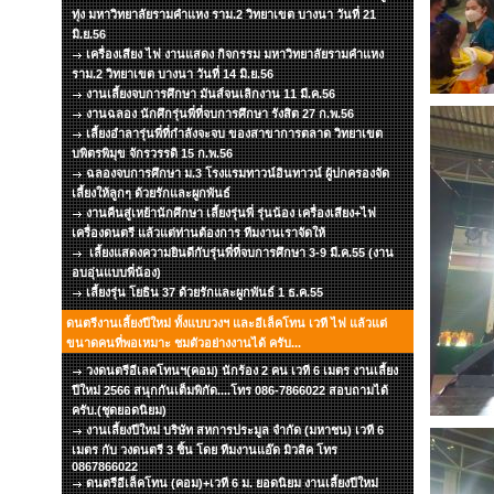
ทุ่ง มหาวิทยาลัยรามคำแหง ราม.2 วิทยาเขต บางนา วันที่ 21
มิ.ย.56
เครื่องเสียง ไฟ งานแสดง กิจกรรม มหาวิทยาลัยรามคำแหง
ราม.2 วิทยาเขต บางนา วันที่ 14 มิ.ย.56
งานเลี้ยงจบการศึกษา มันส์จนเลิกงาน 11 มี.ค.56
งานฉลอง นักศึกรุ่นพี่ที่จบการศึกษา รังสิต 27 ก.พ.56
เลี้ยงอำลารุ่นพี่ที่กำลังจะจบ ของสาขาการตลาด วิทยาเขต
บพิตรพิมุข จักรวรรดิ 15 ก.พ.56
ฉลองจบการศึกษา ม.3 โรงแรมทาวน์อินทาวน์ ผู้ปกครองจัด
เลี้ยงให้ลูกๆ ด้วยรักและผูกพันธ์
งานคืนสู่เหย้านักศึกษา เลี้ยงรุ่นพี่ รุ่นน้อง เครื่องเสียง+ไฟ
เครื่องดนตรี แล้วแต่ท่านต้องการ ทีมงานเราจัดให้
เลี้ยงแสดงความยินดีกับรุ่นพี่ที่จบการศึกษา 3-9 มี.ค.55 (งาน
อบอุ่นแบบพี่น้อง)
เลี้ยงรุ่น โยธิน 37 ด้วยรักและผูกพันธ์ 1 ธ.ค.55
ดนตรีงานเลี้ยงปีใหม่ ทั้งแบบวงฯ และอีเล็คโทน เวที ไฟ แล้วแต่
ขนาดคนที่พอเหมาะ ชมตัวอย่างงานได้ ครับ...
วงดนตรีอีเลคโทนฯ(คอม) นักร้อง 2 คน เวที 6 เมตร งานเลี้ยง
ปีใหม่ 2566 สนุกกันเต็มพิกัด....โทร 086-7866022 สอบถามได้
ครับ.(ชุดยอดนิยม)
งานเลี้ยงปีใหม่ บริษัท สหการประมูล จำกัด (มหาชน) เวที 6
เมตร กับ วงดนตรี 3 ชิ้น โดย ทีมงานแอ๊ด มิวสิค โทร
0867866022
ดนตรีอีเล็คโทน (คอม)+เวที 6 ม. ยอดนิยม งานเลี้ยงปีใหม่