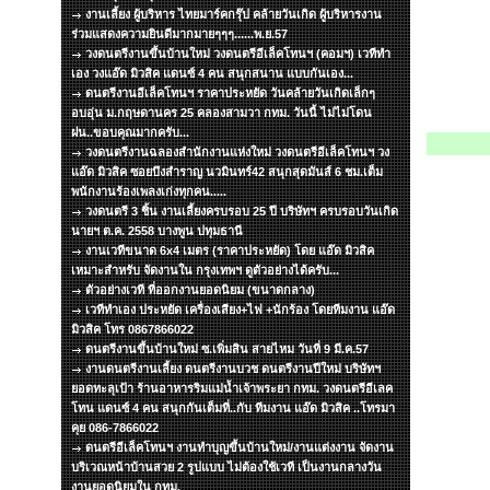
งานเลี้ยง ผู้บริหาร ไทยมาร์คกรุ๊ป คล้ายวันเกิด ผู้บริหารงาน
ร่วมแสดงความยินดีมากมายๆๆๆ......พ.ย.57
วงดนตรีงานขึ้นบ้านใหม่ วงดนตรีอีเล็คโทนฯ (คอมฯ) เวทีทำ
เอง วงแอ๊ด มิวสิค แดนซ์ 4 คน สนุกสนาน แบบกันเอง...
ดนตรีงานอีเล็คโทนฯ ราคาประหยัด วันคล้ายวันเกิดเล็กๆ
อบอุ่น ม.กฤษดานคร 25 คลองสามวา กทม. วันนี้ ไม่ไม่โดน
ฝน..ขอบคุณมากครับ...
วงดนตรีงานฉลองสำนักงานแห่งใหม่ วงดนตรีอีเล็คโทนฯ วง
แอ๊ด มิวสิค ซอยบึงสำราญ นวมินทร์42 สนุกสุดมันส์ 6 ชม.เต็ม
พนักงานร้องเพลงเก่งทุกคน.....
วงดนตรี 3 ชิ้น งานเลี้ยงครบรอบ 25 ปี บริษัทฯ ครบรอบวันเกิด
นายฯ ต.ค. 2558 บางพูน ปทุมธานี
งานเวทีขนาด 6x4 เมตร (ราคาประหยัด) โดย แอ๊ด มิวสิค
เหมาะสำหรับ จัดงานใน กรุงเทพฯ ดูตัวอย่างได้ครับ...
ตัวอย่างเวที ที่ออกงานยอดนิยม (ขนาดกลาง)
เวทีทำเอง ประหยัด เครื่องเสียง+ไฟ +นักร้อง โดยทีมงาน แอ๊ด
มิวสิค โทร 0867866022
ดนตรีงานขึ้นบ้านใหม่ ซ.เพิ่มสิน สายไหม วันที่ 9 มี.ค.57
งานดนตรีงานเลี้ยง ดนตรีงานบวช ดนตรีงานปีใหม่ บริษัทฯ
ยอดทะลุเป้า ร้านอาหารริมแม่น้ำเจ้าพระยา กทม. วงดนตรีอีเลค
โทน แดนซ์ 4 คน สนุกกันเต็มที่..กับ ทีมงาน แอ๊ด มิวสิค ..โทรมา
คุย 086-7866022
ดนตรีอีเล็คโทนฯ งานทำบุญขึ้นบ้านใหม่/งานแต่งงาน จัดงาน
บริเวณหน้าบ้านสวย 2 รูปแบบ ไม่ต้องใช้เวที เป็นงานกลางวัน
งานยอดนิยมใน กทม.