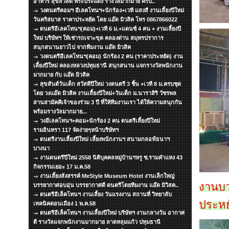
อาหาร สุขสวัสดิ์ พระประแดง รางวัลมากมาย ครับ..
วงดนตรีคอมฯ อีเลคโทนฯ+นักร้อง+เวที แสงสี งานเลี้ยงปีใหม่
วันคริสมาส ราคาประหยัด โดย แอ๊ด มิวสิค โทร 0867866022
ดนตรีอีเลคโทนฯ(คอม)+เวที 6 ม.+แดนซ์ 4 คน + งานเลี้ยงปี
ใหม่ บริษัทฯ ให้เช่ารถเจาะขุด คลองด่าน สมุทรปราการ
สนุกสนานยาวไป จากทีมงาน แอ๊ด มิวสิค
วงดนตรีอีเลคโทนฯ(คอม) นักร้อง 2 คน (ราคาประหยัด) งาน
เลี้ยงปีใหม่ คลองหลวงปทุมธานี สนุกสนาน แจกรางวัลพนักงาน
มากมาย กับ แอ๊ด มิวสิค
สุขสันต์วันเด็ก สวัสดีปีใหม่ วงดนตรี 3 ชิ้น +เวที 8 ม.ครบชุด
โดย วงแอ๊ด มิวสิค งานเลี้ยงปีใหม่+วันเด็ก ม.นาราสิริ วัชรพล
สานสามัคคีเจ้าของร่วม 3 ปี ที่ให้ทีมงานเรา ได้ให้ความสนุกกัน
พร้อมรางวัลมากมาย...
วงอีเลคโทนฯ+คอม+นักร้อง 2 คน ดนตรีเลี้ยงปีใหม่
รามอินทรา 117 จัดง่ายๆหน้าบริษัทฯ
ดนตรีงานเลี้ยงปีใหม่ เลี้ยงพนักงานฯ สนามกลอฟ์ธนาฯ
บางนา
งานดนตรีปีใหม่ 2558 นิติบุคคลหมู่บ้านฯหรู ซ.รามคำแหง 43
กิจกรรมเยอะ 17 ม.ค.58
งานเลี้ยงสังสรรค์ MeStyle Museum Hotel งานเล็กใหญ่
งานบ
บรรยากาศอบอุ่น บรรยากาศดี ดนตรีโดยทีมงาน แอ๊ด มิวิสค..
ดนตรีอีเล็คโทนฯ งานเลี้ยง วันแรงงาน สถานที่ วิทยาลับ
ประหย
เทคนิคดอนเมือง 1 พ.ค.58
ดนตรีอีเล็คโทนฯ งานเลี้ยงปีใหม่ บริษัทฯ งานกลางวัน อากาศ
ดี รางวัลแจกพนักงานมากมาย ลาดหลุมแก้ว ปทุมธานี