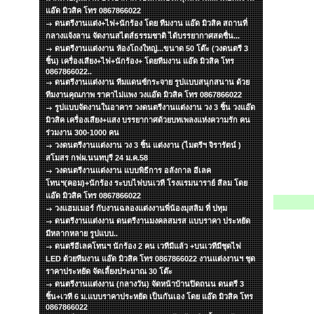
แอ๊ด มิวสิค โทร 0867866022
ดนตรีงานแต่ง+ไฟ+นักร้อง โดย ทีมงาน แอ๊ด มิวสิค สถานที่
กลางแจ้งลาน จัดงานสไตส์ธรรมชาติ ได้บรรยากาศสดชื่น...
ดนตรีงานแต่งงาน ห้องโถงใหญ่...ขนาด 50 โต๊ะ (วงดนตรี 3
ชิ้น) เครื่องเสียง+ไฟ+นักร้อง+ โดยทีมงาน แอ๊ด มิวสิค โทร
0867866022..
ดนตรีงานแต่งงาน ทีมแดนซ์กระจาย รูปแบบสนุกสนาน ด้วย
ทีมงานคุณภาพ ราคาไม่แพง วงแอ๊ด มิวสิค โทร 0867866022
รูปแบบจัดงานในอาคาร วงดนตรีงานแต่งงาน วง 3 ชิ้น วงแอ๊ด
มิวสิค เครื่องเสียง+แสง บรรยากาศด้วยบทเพลงแห่งความรัก คน
ร่วมงาน 300-1000 คน
วงดนตรีงานแต่งงาน วง 3 ชิ้น แต่งงาน (ไมตรีฯ จิรารัตน์ )
สโมสร กฟผ.นนทบุรี 24 ม.ค.58
วงดนตรีงานแต่งงาน แบบพิธีการ อลังกาล อีเลค
โทนฯ(คอม)+นักร้อง ระบบไฟบนเวที โรงแรมนาราย์ สีลม โดย
แอ๊ด มิวสิค โทร 0867866022
วงแฮมเมอร์ กับงานฉลองแต่งงานพี่น้องมุสลิม ที่ ปทุม
ดนตรีงานแต่งงาน ดนตรีงานมงคลสมรส แบบราคา ประหยัด
มีหลากหลาย รูปแบบ..
ดนตรีอีเลคโทนฯ นักร้อง 2 คน เวทีมีแล้ว +บนเวทีมีชุดไฟ
LED ด้วยทีมงาน แอ๊ด มิวสิค โทร 0867866022 งานแต่งงานฯ ชุด
ราคาประหยัด จัดเลี้ยงประมาณ 30 โต๊ะ
ดนตรีงานแต่งงาน (กลางวัน) จัดหน้าบ้านปิดถนน ดนตรี 3
ชิ้น+เวที 6 ม.แบบราคาประหยัด เป็นกันเอง โดย แอ๊ด มิวสิค โทร
0867866022