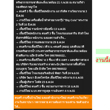
ทรัพยากรธรรมชาติและสิ่งแวดล้อม 21 ก.พ.56 ณ สนามกีฬา
กองทัพบก พญาไท
ดนตรี 3 ชิ้น เลี้ยงปีใหม่พนักงาน แถวรังสิต รางวัลมากมาย 3
มี.ค.56
งานปีใหม่ เครื่องดื่มน้ำดำค่ายอาเจกรุ๊ป "Big Cola" พระราม
2 วันที่ 16 มี.ค.56
เลี้ยงปีใหม่ รวมนักข่าวมือหนึ่ง 13 ม.ค.55
เลี้ยงปีใหม่พนักงาน ดนตรี 3 ชิ้น โรงแรมแมนดาริน หัวลำโพง
สังสรรค์พี่น้อง พนักงาน ฉลองความสำเร็จ...
เลี้ยงปีใหม่ การแสดงมากมาย 29 ธ.ค.54
ดนตรีงานเลี้ยงปีใหม่ เวที 6 ม.+ดนตรี (คอม) แสงสีบนเวที
กรมทรัพยากรน้ำ กระทรวงทรัพยากรธรรมชาติและสิ่งแวดล้อม
ด้วยทีมงาน แอ๊ด มิวสสิค โทร 0867866022..
งานนี
ดนตรีงานเลี้ยงปีใหม่ วง 3 ชิ้น+เวที 6 เมตร + แดนซ์สาวสวย 4
คน บริษัทฯ รับเหมาก่อสร้าง ลาดกะบัง (จัดงานกลางพื้นที่โล่ง
แบบภูธร) โดย แอ๊ด มิวสิค โทร 0867866022
เลี้ยงปีใหม่ โรงแรมฮอริเดอินน์ พัทยา วันที่ 24 พ.ย.55
บริษัท วัฒนา อีเลคโทรนิค เลี้ยงปีใหม่ พนักงาน 8 ธ.ค.55
เลี้ยงผู้บริหาร โลตัส 23 ธ.ค.54
เลี้ยงปีใหม่ ดนตรี 3 ชิ้น หน่วยงานราชการ 16 ม.ค.55
งานปีใหม่ ม.บก.ทหารสูงสุด รามอินทรา 4 ก.พ.55
ดนตรี งานขึ้นบ้านใหม่ ฉลองสำนักงานฯใหม่/ ดนตรีงานวันเกิด /
งานวันสถาปนา / หลากหลาย ความต้องการ ของท่าน ชมตัวอย่าง
ได้...