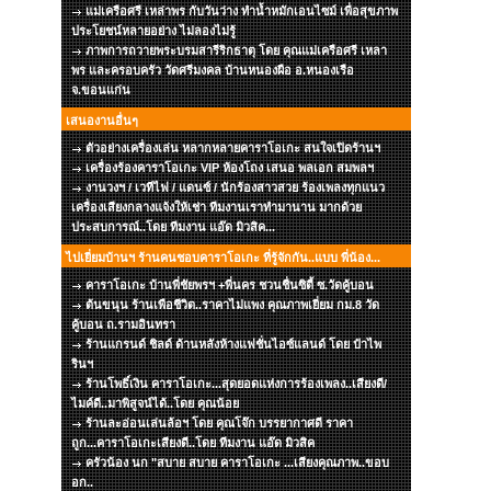
แม่เครือศรี เหล่าพร กับวันว่าง ทำน้ำหมักเอนไซม์ เพื่อสุขภาพ
ประโยชน์หลายอย่าง ไม่ลองไม่รู้
ภาพการถวายพระบรมสารีริกธาตุ โดย คุณแม่เครือศรี เหลา
พร และครอบครัว วัดศรีมงคล บ้านหนองผือ อ.หนองเรือ
จ.ขอนแก่น
เสนองานอื่นๆ
ตัวอย่างเครื่องเล่น หลากหลายคาราโอเกะ สนใจเปิดร้านฯ
เครื่องร้องคาราโอเกะ VIP ห้องโถง เสนอ พลเอก สมพลฯ
งานวงฯ / เวทีไฟ / แดนซ์ / นักร้องสาวสวย ร้องเพลงทุกแนว
เครื่องเสียงกลางแจ้งให้เช่า ทีมงานเราทำมานาน มากด้วย
ประสบการณ์..โดย ทีมงาน แอ๊ด มิวสิค...
ไปเยี่ยมบ้านฯ ร้านคนชอบคาราโอเกะ ที่รู้จักกัน..แบบ พี่น้อง...
คาราโอเกะ บ้านพี่ชัยพรฯ +พี่นคร ชวนชื่นซิตี้ ซ.วัดคู้บอน
ต้นขนุน ร้านเพือชีวิต..ราคาไม่แพง คุณภาพเยี่ยม กม.8 วัด
คู้บอน ถ.รามอินทรา
ร้านแกรนด์ ชิลด์ ด้านหลังห้างแฟชั่นไอซ์แลนด์ โดย ป๋าไพ
รินฯ
ร้านโพธิ์เงิน คาราโอเกะ...สุดยอดแห่งการร้องเพลง..เสียงดี/
ไมค์ดี..มาพิสูจน์ได้..โดย คุณน้อย
ร้านละอ่อนเล่นล้อฯ โดย คุณโจ๊ก บรรยากาศดี ราคา
ถูก...คาราโอเกะเสียงดี..โดย ทีมงาน แอ๊ด มิวสิค
ครัวน้อง นก "สบาย สบาย คาราโอเกะ ...เสียงคุณภาพ..ขอบ
อก..