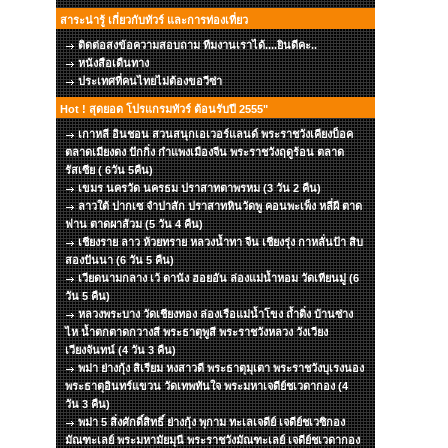
สาระน่ารู้ เกี่ยวกับทัวร์ และการท่องเที่ยว
ติดต่อสงข้อความสอบถาม ทีมงานเราได้....ยินดีคะ..
หนังสือเดืนทาง
ประเทศที่คนไทยไม่ต้องขอวีซ่า
Hot ! สุดยอด โปรแกรมทัวร์ ต้อนรับปี 2555"
เกาหลี อินชอน สวนสนุกเอเวอร์แลนด์ พระราชวังเคียงบ็อค
ตลาดเมียงดง ปักกิ่ง กำแพงเมืองจีน พระราชวังฤดูร้อน ตลาด
รัสเซีย ( 6วัน 5คืน)
เขมร นครวัด นครธม ปราสาทตาพรหม (3 วัน 2 คืน)
ลาวใต้ ปากเซ จำปาสัก ปราสาทหินวัดพู คอนพะเพ็ง หลี่ผี ตาด
ฟาน ตาดผาส้วม (5 วัน 4 คืน)
เชียงราย ลาว ห้วยทราย หลวงน้ำทา จีน เชียงรุ่ง กาหลั่นป้า สิบ
สองปันนา (6 วัน 5 คืน)
เวียดนามกลาง เว้ ดานัง ฮอยอัน ล่องแม่น้ำหอม วัดเทียนมู่ (6
วัน 5 คืน)
หลวงพระบาง วัดเชียงทอง ล่องเรือแม่น้ำโขง ถ้ำติ่ง บ้านซ่าง
ไห น้ำตกตาดกวางสี พระธาตุพูสี พระราชวังหลวง วังเวียง
เวียงจันทน์ (4 วัน 3 คืน)
พม่า ย่างกุ้ง สิเรียม หงสาวดี พระธาตุมุเตา พระราชวังบุเรงนอง
พระธาตุอินทร์แขวน วัดเทพทันใจ พระมหาเจดีย์ชเวดากอง (4
วัน 3 คืน)
พม่า 5 สิ่งศักดิ์สิทธิ์ ย่างกุ้ง พุกาม ทะเลเจดีย์ เจดีย์ชเวซิกอง
มัณฑะเลย์ พระมหามัยมุนี พระราชวังมัณฑะเลย์ เจดีย์ชเวดากอง