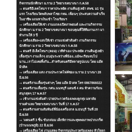
กิจกรรมนักศึกษา ม.ราม 2 วิทยาเขตบางนา ก.ค.58
ดนตรีอีเลคโทนฯ ราคาประหยัด งานคืนสู่เหย้า สพช. ม1 รุ่น
แรก โรงเรียนวัดพลับพลาไชย กทม. เพื่อนๆ ประสบความสำเร็จ
ในอาชีพ แถมหาเงินเข้า โรงเรียนฯ
เครื่องเสียงให้เช่า งานแถลงเปิดภาพยนต์ และงานกิจกรรม
นักศึกษา ม.ราม 2 วิทยาเขตบางนา ขอบคุณที่ให้ทีมงานเรา มา
ทำงานให้ 3 ปี
เครื่องเสียง+แสงให้เช่า งานแข่งตำส้มตำ งานกิจกรรม
นักศึกษา ม.ราม 2 วิทยาเขตบางนา ก.ค.58
ดนตรี อีเล็คโทนฯ (คอม) เวทีทำเอง ประหยัด งานคืนสู่เหย้า
เลี้ยงรุ่นฯ งานเล็กๆ อบอุ่นระหว่างพี่น้อง..แม้จะเรียนจบไป
นาน..เราไม่เคยทิ้งกัน...สำหรับดนตรีมีหลายรูปแบบ โดย แอ๊ด
มิวสิค
เครื่องเสียง แสง งานประกวดโฟค์ซอง ม.ราม 2 บางนา 28
มิ.ย.56
ดนตรีงานเลี้ยงรุ่นต่างๆ โดย แอ๊ด มิวสค โทร 0867866022
ดนตรีงานเลี้ยงรุ่น กศน.นนทบุรี แดนซ์ 4 คน ท้าความร้อน
สนุกสุดๆ 17 พ.ค.57
เช้างานแข่งส้มตำ บ่ายประกวดร้องเพลงลูกทุ่ง มหาลัย
รามคำแหง วิทยาเขตบางนา วันที่ 17 ก.ค.57
ดนตรีงานสานสัมพันธ์พี่น้องเครื่องกล ม.ธนบุรี วันที่ 28
มิ.ย.58
วงดนตรี 3 ชิ้น ขับกล่อม เด็กพิการและทุพพลภาพปากเกร็ด
(บ้านนนทภูมิ) 22 มิ.ย.56
เครื่องเสียง ไฟ งานแสดง กิจกรรมประกวดร้องเพลง หัวใจลูก