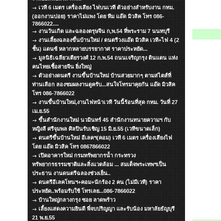
เวที 6 เมตร เครื่องเสียง ไฟบนเวที ตัวอย่างสำหรับงาน กทม.
(ออกงานบ่อย) ราคาไม่แพง โดย ทีม แอ๊ด มิวสิค โทร 086-
7866022....
งานวันเกิด และฉลองตรุษจีน ก,พ.54 ที่พระราม 7 นนทบุรี
งานเลี้ยงฉลองขึ้นบ้านใหม่ / ดนตรีวงแอ๊ด มิวสิค เวที+ไฟ 4 (2
ชั้น) แดนซ์ หลากหลายบรรยากาศ ราคาประหยัด...
มูลนิธิเฉลียวเตียรวงศ์ 12 ก.พ.54 ถนนเจริญกรุง ดินแดน แห่ง
คนไทยเชื้อสายจีน ยิ่งใหญ่
ตัวอย่างดนตรี งานขึ้นบ้านใหม่ บ้านสวยมากๆ ตามสไตส์ที่
ท่านเลือก ลองชมผลงานดูครับ...สนใจโทรมาคุยกัน แอ๊ด มิวสิค
โทร 086-7866022
งานขึ้นบ้านใหม่,งานไฟหน้าเวที วันนี้ร้อนที่สุด กทม. วันที่ 27
เม.ย.55
ขึ้นสำนักงานใหม่ นวมินทร์ 45 สำนักงานทนายความฯ กับ
หญิงลี ศรีจุมพล ศิลปินรับเชิญ 15 มิ.ย.55 (เวทีขนาดเล็ก)
ดนตรีขึ้นบ้านใหม่ อีเลคฯ(คอม) เวที 6 เมตร เครื่องเสียงไฟ
โดย แอ๊ด มิวสิค โทร 0867866022
เปิดอาคารใหม่ กรมทรัพยากรน้ำ กระทรวง
ทรัพยากรธรรมชาติและสิ่งแวดล้อม ... สมเด็จพระเทพฯเป็น
ประธาน งานดนตรีฉลองช่วงเย็น..
ดนตรีอีเลคโทนฯ+คอม+นักร้อง 2 คน (ไม่มีเวที) ราคา
ประหยัด..พร้อมรับใช้ โทรเลย...086-7866022
บ้านใหญ่กลางกรุง ซอย ลาดพร้าว
เลี้ยงแสดงความยินดี พี่จบปริญญา และรับน้อง มหาลัยธัญบุรี
21 พ.ย.55