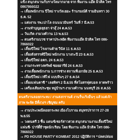
แข็ง สนุกสนานกับรางวัลมากมาย จาก ทีมงาน แอ๊ด มิวสิค โทร
0867866022
เลี้ยงพนักงาน ปีใหม่ รางวัลเยอะ ร้านรมณ์ดี รามอินทรา 30
ธ.ค. 52
แต่งงาน รพ.เปาโล ถนนนวมินทร์ วันที่ 7 มี.ค.53
งานทำบุญอยุธยา จ่าอุ๊ 24 ต.ค.53
วันเกิด งามวงศ์วาน 13 พ.ย.53
ดนตรีงานบวช ราคาประหยัด ทีมงานแอ๊ด มิวสิค โทร 086-
7866022
เลี้ยงปีใหม่ โรงงานด้าย วีนัส 11 ธ.ค.53
เลี้ยงสังสรรค์ปีใหม่ พนักงาน บางกะปิ 23 ธ.ค.53
เลี้ยงปีใหม่ อตก. 24 ธ.ค.53
งานกระทรวงทรัพย์ ซอยอารีย์ 24 ธ.ค.53
งานเลี้ยงพนักงาน บ.การช่าง สถานที่เอกมัย 25 ธ.ค.53
เลี้ยงปีใหม่ เวทีไฟ แบบจีนๆ 27 ธ.ค.54
เลี้ยงแฟนตาซี " เลยพิทฯ 2 มิ.ย.55 ที่สโมสรฟุตบอล ลาดพร้าว
เครื่องเสียงประชุม หมู่บ้านฯ งามวงศ์วาน นนทบุรี 26 ส.ค.55
ดนตรีงานลอยกระทง / งานสงกรานต์ งานรื่นเริงอื่นๆ แล้วแต่เจ้า
ภาพ จะจัด มีทั้งวงฯ เชิญชม ครับ
งานประเพณ๊ลอยกระทง เมืองโบราณ สมุทรปราการ 27-28
พ.ย.55
วงดนตรี 3 ชิ้น แดนซ์เซอร์สาวสวย สนุกสนานงานเลี้ยงปีใหม่
แฟนซี- ปาร์ตี้ธีาชุดนักเรียน โดย ทีมงาน แอ๊ด มิวสิค โทร 086-
7866022
PD HOUSE PARTY’ KOMBAT 2012 ปฏิบัติการ “ปลดปล่อย