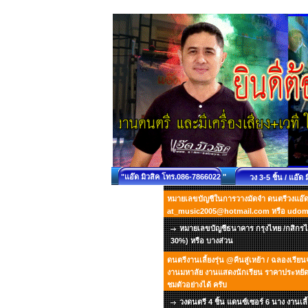
"แอ๊ด มิวสิค โทร.086-7866022 "
วง 3-5 ชิ้น / แอ๊ด 
หมายเลขบัญชีในการวางมัดจำ ดนตรีวงแอ๊ด ม
at_music2005@hotmail.com หรือ udo
หมายเลขบัญชีธนาคาร กรุงไทย /กสิกรไท
30%) หรือ บางส่วน
ดนตรีงานเลี้ยงรุ่น @คืนสู่เหย้า / ฉลองเรี
งานมหาลัย งานแสดงนักเรียน ราคาประหยัด เ
ชมตัวอย่างได้ ครับ
วงดนตรี 4 ชิ้น แดนซ์เซอร์ 6 นาง งานเลี้