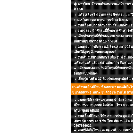
ทุ่ง มหาวิทยาลัยรามคำแหง ราม.2 วิทยาเขต
มิ.ย.56
เครื่องเสียง ไฟ งานแสดง กิจกรรม มหา
ราม.2 วิทยาเขต บางนา วันที่ 14 มิ.ย.56
งานเลี้ยงจบการศึกษา มันส์จนเลิกงาน 11
งานฉลอง นักศึกรุ่นพี่ที่จบการศึกษา รังส
เลี้ยงอำลารุ่นพี่ที่กำลังจะจบ ของสาข
บพิตรพิมุข จักรวรรดิ 15 ก.พ.56
ฉลองจบการศึกษา ม.3 โรงแรมทาวน์อินท
เลี้ยงให้ลูกๆ ด้วยรักและผูกพันธ์
งานคืนสู่เหย้านักศึกษา เลี้ยงรุ่นพี่ รุ่นน้
เครื่องดนตรี แล้วแต่ท่านต้องการ ทีมงานเร
เลี้ยงแสดงความยินดีกับรุ่นพี่ที่จบการศึ
อบอุ่นแบบพี่น้อง)
เลี้ยงรุ่น โยธิน 37 ด้วยรักและผูกพันธ์ 1
ดนตรีงานเลี้ยงปีใหม่ ทั้งแบบวงฯ และอีเล็คโ
ขนาดคนที่พอเหมาะ ชมตัวอย่างงานได้ ครับ.
วงดนตรีอีเลคโทนฯ(คอม) นักร้อง 2 คน เว
ปีใหม่ 2566 สนุกกันเต็มพิกัด....โทร 086
ครับ.(ชุดยอดนิยม)
งานเลี้ยงปีใหม่ บริษัท สหการประมูล จำก
เมตร กับ วงดนตรี 3 ชิ้น โดย ทีมงานแอ๊ด ม
0867866022
ดนตรีอีเล็คโทน (คอม)+เวที 6 ม. ยอดนิยม