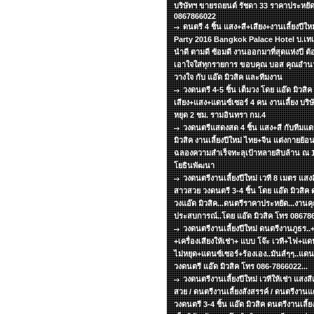
บริษัทฯ ขายรถยนต์ รัชดา 33 ราคาประหยัด
0867866022
ดนตรี 4 ชิ้น แสง+สี+เสียง+งานเลี้ยงปีใ
Party 2016 Bangkok Palace Hotel บ.เทเล
นำดี ตามดี ซ้อมดี งานออกมาที่สุดแห่งปี ต้อง
เอาใจใส่ทุกรายการ ขอบคุณ บอส คุณอำนวย
วางใจ กับ แอ๊ด มิวสิค และทีมงาน
วงดนตรี 4-5 ชิ้น เต็มวง โดย แอ๊ด มิวสิค 
เสียง+แสง+แดนซ์เซอร์ 4 คน งานเลี้ยง บริษั
หยุด 2 ชม. รามอินทรา กม.4
วงดนตรีแสดงสด 4 ชิ้น แสง+สี กับทีมแ
มิวสิค งานเลี้ยงปีใหม่ ไทย+จีน แต่งกายย้
ฉลองความสำเร็จทะลุเป้าหลายสิบล้าน ณ 13
โยธินพัฒนา
วงดนตรีงานเลี้ยงปีใหม่ เวที 8 เมตร แสงส
สาวสวย วงดนตรี 3-4 ชิ้น โดย แอ๊ด มิวสิค ด
วงแอ๊ด มิวสิค...ดนตรีราคาประหยัด...งานคุ
ประสบการณ์..โดย แอ๊ด มิวสิค โทร 08678
วงดนตรีงานเลี้ยงปีใหม่ ดนตรีงานภูธร.
+เครื่องเสียงให้เช่า+ แบบ โจ๊ะ เวที+ไฟ+แดน
ไม่หยุด+แดนซ์เซอร์+ร้องเอง..มันส์ๆๆ..แด
วงดนตรี แอ๊ด มิวสิค โทร 086-7866022...
วงดนตรีงานเลี้ยงปีใหม่ เวทีให้เช่า แสงส
สวย / ดนตรีงานเลี้ยงสังสรรค์ / ดนตรีงาน
วงดนตรี 3-4 ชิ้น แอ๊ด มิวสิค ดนตรีงานเลี้