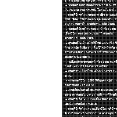
อาหาร สุขสวัสดิ์ พระประแดง รางวัลมากมา
วงดนตรีคอมฯ อีเลคโทนฯ+นักร้อง+เวที แส
วันคริสมาส ราคาประหยัด โดย แอ๊ด มิวสิ
ดนตรีอีเลคโทนฯ(คอม)+เวที 6 ม.+แดนซ์ 
ใหม่ บริษัทฯ ให้เช่ารถเจาะขุด คลองด่าน 
สนุกสนานยาวไป จากทีมงาน แอ๊ด มิวสิค
วงดนตรีอีเลคโทนฯ(คอม) นักร้อง 2 คน
เลี้ยงปีใหม่ คลองหลวงปทุมธานี สนุกสนา
มากมาย กับ แอ๊ด มิวสิค
สุขสันต์วันเด็ก สวัสดีปีใหม่ วงดนตรี 3 ช
โดย วงแอ๊ด มิวสิค งานเลี้ยงปีใหม่+วันเด็ก 
สานสามัคคีเจ้าของร่วม 3 ปี ที่ให้ทีมงานเร
พร้อมรางวัลมากมาย...
วงอีเลคโทนฯ+คอม+นักร้อง 2 คน ดนตรีเล
รามอินทรา 117 จัดง่ายๆหน้าบริษัทฯ
ดนตรีงานเลี้ยงปีใหม่ เลี้ยงพนักงานฯ 
บางนา
งานดนตรีปีใหม่ 2558 นิติบุคคลหมู่บ้า
กิจกรรมเยอะ 17 ม.ค.58
งานเลี้ยงสังสรรค์ MeStyle Museum Ho
บรรยากาศอบอุ่น บรรยากาศดี ดนตรีโดยทีมง
ดนตรีอีเล็คโทนฯ งานเลี้ยง วันแรงงาน ส
เทคนิคดอนเมือง 1 พ.ค.58
ดนตรีอีเล็คโทนฯ งานเลี้ยงปีใหม่ บริษั
ดี รางวัลแจกพนักงานมากมาย ลาดหลุมแก้ว