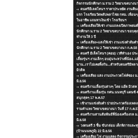
กิจกรรมนักศึกษา ม.ราม 2 วิทยาเขตบางนา
ดนตรีอีเลคโทนฯ ราคาประหยัด งานคืนสู่
แรก โรงเรียนวัดพลับพลาไชย กทม. เพื่อน
ในอาชีพ แถมหาเงินเข้า โรงเรียนฯ
เครื่องเสียงให้เช่า งานแถลงเปิดภาพยน
นักศึกษา ม.ราม 2 วิทยาเขตบางนา ขอบคุณท
ทำงานให้ 3 ปี
เครื่องเสียง+แสงให้เช่า งานแข่งตำส้มต
นักศึกษา ม.ราม 2 วิทยาเขตบางนา ก.ค.58
ดนตรี อีเล็คโทนฯ (คอม) เวทีทำเอง ประห
เลี้ยงรุ่นฯ งานเล็กๆ อบอุ่นระหว่างพี่น้อง..
นาน..เราไม่เคยทิ้งกัน...สำหรับดนตรีมีหล
มิวสิค
เครื่องเสียง แสง งานประกวดโฟค์ซอง ม
มิ.ย.56
ดนตรีงานเลี้ยงรุ่นต่างๆ โดย แอ๊ด มิวส
ดนตรีงานเลี้ยงรุ่น กศน.นนทบุรี แดนซ์
สนุกสุดๆ 17 พ.ค.57
เช้างานแข่งส้มตำ บ่ายประกวดร้องเพลงลู
รามคำแหง วิทยาเขตบางนา วันที่ 17 ก.ค.5
ดนตรีงานสานสัมพันธ์พี่น้องเครื่องกล ม.ธ
มิ.ย.58
วงดนตรี 3 ชิ้น ขับกล่อม เด็กพิการแล
(บ้านนนทภูมิ) 22 มิ.ย.56
เครื่องเสียง ไฟ งานแสดง กิจกรรมประกว