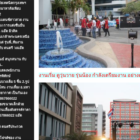
ลัยเทคนิคกรุงเทพฯ
ามาหาลัยเพียบ
2
งานแดนซ์สาวสวย งาน
ง การแต่งชื่นมื่น
แอ๊ด มิวสิค
จอมเกล้าพระนครเหนือ
 รุ่นพี่..ทีมงาน
กับ ดนตรี วงแอ๊ด
ันธ์ สนุกสนาน กับ
..
รแสดงพนักงาน
งานเริ่ม ดูวุ่นวาย รุ่นน้อง กำลังเตรียมงาน อย่าง
พิทักษ์
บวงเต็ม 5 ชิ้น 2.รูป
ทน งานเลี้ยง อ.มหา
รยากาศ เป็นกันเอง
 0867866022
ียงขนาดเล็กด้วย
เลึ้ยงสังสรรค์ราคา
67866022 แอ๊ด
ง ดนตรีประกวด
ดโฟรค์ซอง งาน