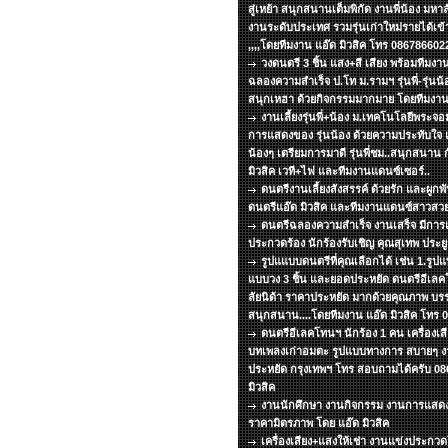
สู่เหย้า สนุกสนานเต็มพิกัด งานพี่น้อง มหา
งานระดับประเทศ รวมรุ่นเก่าใหม่รายได้เข้
,,,,โดยทีมงาน แอ๊ด มิวสิค โทร 086786602
วงดนตรี 3 ชิ้น แสง+สี เสียง พร้อมทีม
ฉลองความสำเร็จ ป.โท ม.รามฯ รุ่นพี่-รุ่นน้อ
สนุกเหฮา ด้วยกิจกรรมมากมาย โดยทีมงาน 
งานเลี้ยงรุ่นพี่+น้อง ม.เทคโนโลยีพระ
การแสดงของ รุ่นน้อง ด้วยความประทับใจ แด่
น้องๆ เตรียมการมาดี รุ่นพี่ชม..สนุกสนาน 
มิวสิค เวที+ไฟ และทีมงานแดนซ์เซอร์..
ดนตรีงานเลี้ยงสังสรรค์ ด้วยรัก และผูกพ
ดนตรีแอ๊ด มิวสิค และทีมงานแดนซ์สาวสวย
ดนตรีฉลองความสำเร็จ งานเสร็จ มีกา
ประกวดร้อง นักร้องรับเชิญ คุณสุเทพ ประยูร
รูปแแบบดนตรีที่คุณเลือกได้ เช่น 1.รูปแบ
แบบวง 3 ชิ้น และยอดประหยัด ดนตรีอีเลคโ
ลัยนิด้า ราคาประหยัด มากด้วยคุณภาพ บร
สนุกสนาน....โดยทีมงาน แอ๊ด มิวสิค โทร
ดนตรีอีเลคโทนฯ นักร้อง 1 คน เครื่องเส
บทเพลงเก่าอมตะ รูปแบบทางการ สบายๆ งาน
ประหยัด กรุงเทพฯ โทร สอบถามได้ครับ 08
มิวสิค
งานนักศึกษา งานกิจกรรม งานการแสด
ราคามิตรภาพ โดย แอ๊ด มิวสิค
เครื่องเสียง+แสงให้เช่า งานแข่งประกว