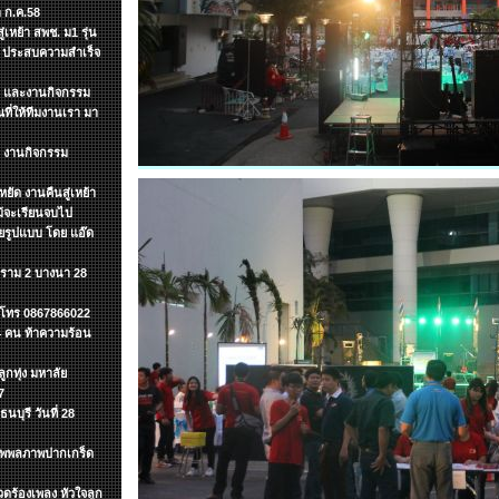
 ก.ค.58
เหย้า สพช. ม1 รุ่น
ๆ ประสบความสำเร็จ
ต์ และงานกิจกรรม
ี่ให้ทีมงานเรา มา
ำ งานกิจกรรม
ยัด งานคืนสู่เหย้า
แม้จะเรียนจบไป
ายรูปแบบ โดย แอ๊ด
.ราม 2 บางนา 28
ค โทร 0867866022
 4 คน ท้าความร้อน
กทุ่ง มหาลัย
7
นบุรี วันที่ 28
ะทุพพลภาพปากเกร็ด
ดร้องเพลง หัวใจลูก