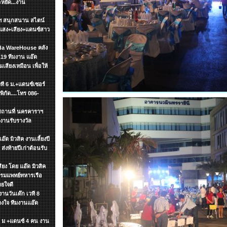
ะหยัด...งาน
ษัทฯ สนุกสนาน สไตน์
แสง+เสียง+แดนซ์สาว
zada WareHouse คลัง
19 ทีมงาน แอ๊ด
นเสียงเหมือน เพื่อให้
วที 6 ม.+แดนซ์เซอร์
ิกัด....โทร 086-
ฯ สถานที่ นครคาราฯ
งานรับรางวัล
๊ด มิวสิค งานเลี้ยงปี
ส่งท้ายปีเก่าต้อนรับ
ียง โดย แอ๊ด มิวสิค
รกรมแพทย์ทหารเรือ
ายใจดี
งานวันเด๊ก เวที 8
วางใจ ทีมงานแอ๊ด
 6 ม +แดนซ์ 4 คน งาน