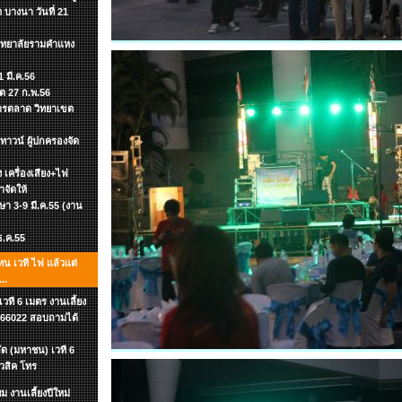
 บางนา วันที่ 21
วิทยาลัยรามคำแหง
 มี.ค.56
ิต 27 ก.พ.56
าการตลาด วิทยาเขต
าวน์ ผู้ปกครองจัด
อง เครื่องเสียง+ไฟ
าจัดให้
กษา 3-9 มี.ค.55 (งาน
 ธ.ค.55
ทน เวที ไฟ แล้วแต่
..
ที 6 เมตร งานเลี้ยง
-7866022 สอบถามได้
ัด (มหาชน) เวที 6
ิวสิค โทร
 งานเลี้ยงปีใหม่