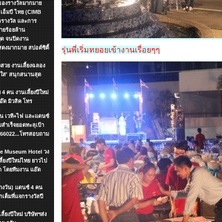
กของรางวัลมากมาย
อเอ็มบี ไทย (CIMB
กรางวัล และการ
ายร้อยล้าน
หยุด จนปิดงาน
งมากมาย สปอต์ซิตื้
รุ่นพี่เริ่มทยอยเข้างานเรื่อยๆๆ
วสวย งานเลี้ยงฉลอง
ัยใส' สนุกสนานสุด
 4 คน งานเลี้ยงปีใหม่
อ๊ด มิวสิค โทร
ชิ้น เวที+ไฟ และแดนซ์
สำเร็จยอดทะลุเป้า
7866022...โทรสอบถาม
yle Museum Hotel วง
้ยงปีใหม่ไทย ยาวไป
า โดยทีมงาน แอ๊ด
ลางวัน) แดนซ์ 4 คน
ต็มที่แจกรางวัลปี
้ยงปีใหม่ บริษัทฯส่ง