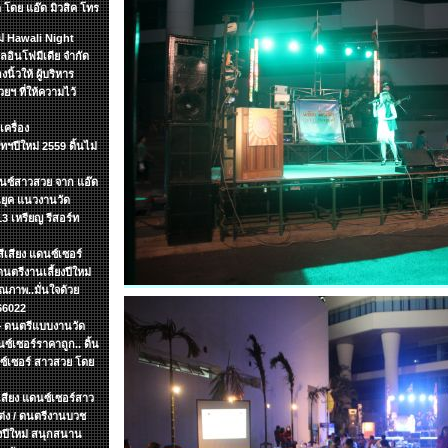
 โดย แอ๊ด มิวสิค โทร
หม่ Hawali Night
อินโฟมีเดีย จำกัด
นิ้วให้ ผู้บริหาร
ฯ ที่ให้ความไว้
เครื่อง
ทฯปีใหม่ 2559 ดิ้นไม่
ดนซ์สาวสวย จาก แอ๊ด
อนยุค แนวงานวัด
 เหรียญ รีสอร์ท
ีเสียง แดนซ์เซอร์
นตรีงานเลี้ยงปีใหม่
ณภาพ..มั่นใจด้วย
66022
.+ ดนตรีแบบงานวัด
ซ์เซอร์ราคาถูก.. ดิ้น
นซ์เซอร์ สาวสวย โดย
ีเสียง แดนซ์เซอร์สาว
แต่ง / ดนตรีงานบวช
ยงปีใหม่ สนุกสนาน