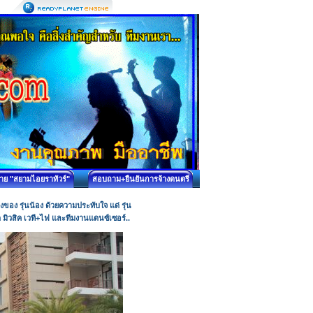
บาย "สยามไอยราทัวร์"
สอบถาม+ยืนยันการจ้างดนตรี
อง รุ่นน้อง ด้วยความประทับใจ แด่ รุ่น
๊ด มิวสิค เวที+ไฟ และทีมงานแดนซ์เซอร์..