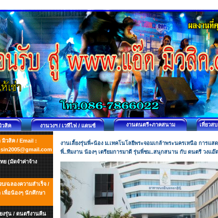
งานดนตรี+ภาคสนาม
เที่ยวส
มิวสิค
งานวงฯ / เวทีไฟ / แดนซ์
ิวสิค / Email :
งานเลี้ยงรุ่นพี่+น้อง ม.เทคโนโลยีพระจอมเกล้าพระนครเหนือ การแสดงข
msin2005@gmail.com
พี่..ทีมงาน น้องๆ เตรียมการมาดี รุ่นพี่ชม..สนุกสนาน กับ ดนตรี วงแอ
ย (มัดจำค่าจ้าง
ยนจบ/ฉลองความสำเร็จ /
พื่อน้องๆ นักศึกษา
ยงรุ่น / ดนตรีงานคืน