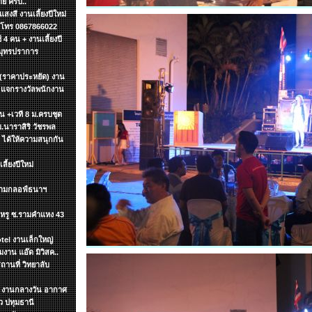
ย ครับ..
งสี งานเลี้ยงปีใหม่
ค โทร 0867866022
4 คน + งานเลี้ยงปี
สมุทรปราการ
 (ราคาประหยัด) งาน
น แจกรางวัลพนักงาน
ิ้น +เวที 8 ม.ครบชุด
ม.นาราสิริ วัชรพล
า ได้ให้ความสนุกกัน
ี้ยงปีใหม่
สนามกลอฟ์ธนาฯ
นฯหรู ซ.รามคำแหง 43
tel งานเล็กใหญ่
าน แอ๊ด มิวิสค..
ถานที่ วิทยาลับ
ทฯ งานกลางวัน อากาศ
 ปทุมธานี