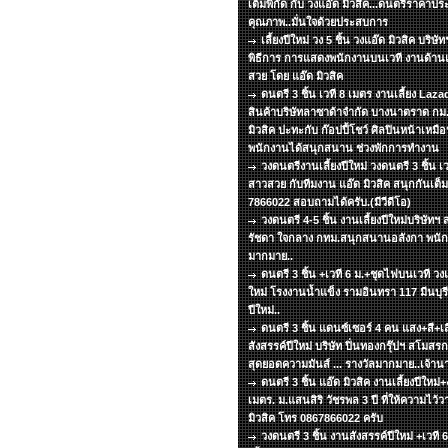
เต็มพิกัด กับ วงแอ๊ด มิวสิค...ดนตรีราคาปร
คุณภาพ..มั่นใจด้วยประสบการ
เลี้ยงปีใหม่ วง 5 ชิ้น วงแอ๊ด มิวสิค บริ
พิธีการ การแสดงพนักงานบนเวที งานด้าน
สวย โดย แอ๊ด มิวสิค
ดนตรี 3 ชิ้น เวที 8 เมตร งานเลี้ยง La
สินค้าบริษัทลาซาด้าจำกัด บางนาตราด กม.
มิวสิค ปะทะกับ ก๊อปปี้โชว์ ศิลปินหน้าเหมือ
พนักงานได้สนุกสนาน ช่วงพักการทำงาน
วงดนตรีงานเลี้ยงปีใหม่ วงดนตรี 3 ชิ้น เ
สาวสวย กับทีมงาน แอ๊ด มิวสิค สนุกกันเต็มพ
7866022 สอบถามได้ครับ.(มีวีดีโอ)
วงดนตรี 4-5 ชิ้น งานเลี้ยงปีใหม่บริษัท
รัชดา ใจกลาง กทม.สนุกสนานอลังกา พนัก
มากมาย..
ดนตรี 3 ชิ้น +เวที 6 ม.+ชุดไฟบนเวที วงแอ
ใหม่ โรงงานน้ำแข็ง รามอินทรา 117 มีนบุรี 
ปีใหม่..
ดนตรี 3 ชิ้น แดนซ์เซอร์ 4 คน แสง+สี+เส
สังสรรค์ปีใหม่ บริษัท ปิ่นทองกรุ๊ปฯ สโมส
สุดยอดความมันส์ ... รางวัลมากมาย..เจ้าน
ดนตรี 3 ชิ้น แอ๊ด มิวสิค งานเลี้ยงปีใหม่+
เมตร. ม.แสนสิริ วัชรพล 3 ปี ที่ให้ความไว้
มิวสิค โทร 0867866022 ครับ
วงดนตรี 3 ชิ้น งานสังสรรค์ปีใหม่ +เวที