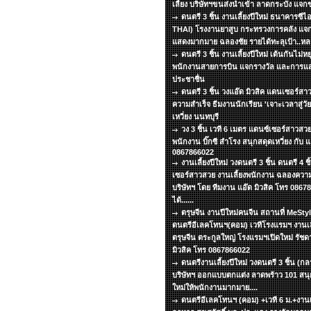
เลี้ยง บริษัทฯขนส่งนำเข้า ลาดกระบัง แจ
ดนตรี 3 ชิ้น งานเลี้ยงปีใหม่ ธนาคารซีไ
THAI) โรงงานยาสูบ กระทรวงการคลัง แจ
แสดงมากมาย ฉลองชัย รายได้ทะลุเป้า..หล
ดนตรี 3 ชิ้น งานเลี้ยงปีใหม่ เต้นกันไม่
พนักงานสายการบิน แจกรางวัล และการแสด
ประชาชื่น
ดนตรี 3 ชิ้น วงแอ๊ด มิวสิค แดนเซอร์สา
ความสำเร็จ ธีมงานนักเรียน 'เจาะเวลาสู่ว
เหวี่ยง นนทบุรี
วง 3 ชิ้น เวที 6 เมตร แดนซ์เซอร์สาวสวย
พนักงาน บิ๊กซี สำโรง สนุกสดุดเหวี่ยง กับ แ
0867866022
งานเลี้ยงปีใหม่ วงดนตรี 3 ชิ้น ดนตรี 4 
เซอร์สาวสวย งานเลี้ยงพนักงาน ฉลองความ
บริษัทฯ โดย ทีมงาน แอ๊ด มิวสิค โทร 086
ได้......
ตรุษจีน งานปีใหม่คนจีน สถานที่ MeSt
ดนตรีอีเลคโทนฯ(คอม) เวทีโรงแรมฯ งานเลี
ตรุษจีน ตระกูลใหญ่ โรงแรมฯเปิดใหม่ รัชด
มิวสิค โทร 0867866022
ดนตรีงานเลี้ยงปีใหม่ วงดนตรี 3 ชิ้น (ก
บริษัทฯ ออกแบบตกแต่ง ลาดพร้าว 101 สนุกเ
ใหม่ให้พนักงานมากมาย....
ดนตรีอีเลคโทนฯ (คอม) +เวที 6 ม.+งานเลี