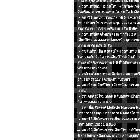
อาหาร สุขสวัสดิ์ พระประแดง รางวัลมากมา
วงดนตรีคอมฯ อีเลคโทนฯ+นักร้อง+เวที แส
วันคริสมาส ราคาประหยัด โดย แอ๊ด มิวสิ
ดนตรีอีเลคโทนฯ(คอม)+เวที 6 ม.+แดนซ์ 
ใหม่ บริษัทฯ ให้เช่ารถเจาะขุด คลองด่าน 
สนุกสนานยาวไป จากทีมงาน แอ๊ด มิวสิค
วงดนตรีอีเลคโทนฯ(คอม) นักร้อง 2 คน
เลี้ยงปีใหม่ คลองหลวงปทุมธานี สนุกสนา
มากมาย กับ แอ๊ด มิวสิค
สุขสันต์วันเด็ก สวัสดีปีใหม่ วงดนตรี 3 ช
โดย วงแอ๊ด มิวสิค งานเลี้ยงปีใหม่+วันเด็ก 
สานสามัคคีเจ้าของร่วม 3 ปี ที่ให้ทีมงานเร
พร้อมรางวัลมากมาย...
วงอีเลคโทนฯ+คอม+นักร้อง 2 คน ดนตรีเล
รามอินทรา 117 จัดง่ายๆหน้าบริษัทฯ
ดนตรีงานเลี้ยงปีใหม่ เลี้ยงพนักงานฯ 
บางนา
งานดนตรีปีใหม่ 2558 นิติบุคคลหมู่บ้า
กิจกรรมเยอะ 17 ม.ค.58
งานเลี้ยงสังสรรค์ MeStyle Museum Ho
บรรยากาศอบอุ่น บรรยากาศดี ดนตรีโดยทีมง
ดนตรีอีเล็คโทนฯ งานเลี้ยง วันแรงงาน ส
เทคนิคดอนเมือง 1 พ.ค.58
ดนตรีอีเล็คโทนฯ งานเลี้ยงปีใหม่ บริษั
ดี รางวัลแจกพนักงานมากมาย ลาดหลุมแก้ว