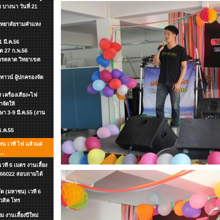
 บางนา วันที่ 21
วิทยาลัยรามคำแหง
 มี.ค.56
ิต 27 ก.พ.56
าการตลาด วิทยาเขต
าวน์ ผู้ปกครองจัด
อง เครื่องเสียง+ไฟ
าจัดให้
กษา 3-9 มี.ค.55 (งาน
 ธ.ค.55
ทน เวที ไฟ แล้วแต่
..
ที 6 เมตร งานเลี้ยง
-7866022 สอบถามได้
ัด (มหาชน) เวที 6
ิวสิค โทร
 งานเลี้ยงปีใหม่