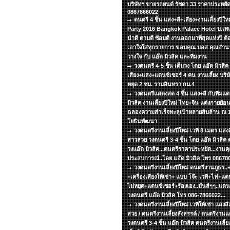
บริษัทฯ ขายรถยนต์ รัชดา 33 ราคาประหยัด
0867866022
ดนตรี 4 ชิ้น แสง+สี+เสียง+งานเลี้ยงปีใ
Party 2016 Bangkok Palace Hotel บ.เทเล
นำดี ตามดี ซ้อมดี งานออกมาที่สุดแห่งปี ต้อง
เอาใจใส่ทุกรายการ ขอบคุณ บอส คุณอำนวย
วางใจ กับ แอ๊ด มิวสิค และทีมงาน
วงดนตรี 4-5 ชิ้น เต็มวง โดย แอ๊ด มิวสิค 
เสียง+แสง+แดนซ์เซอร์ 4 คน งานเลี้ยง บริษั
หยุด 2 ชม. รามอินทรา กม.4
วงดนตรีแสดงสด 4 ชิ้น แสง+สี กับทีมแ
มิวสิค งานเลี้ยงปีใหม่ ไทย+จีน แต่งกายย้
ฉลองความสำเร็จทะลุเป้าหลายสิบล้าน ณ 13
โยธินพัฒนา
วงดนตรีงานเลี้ยงปีใหม่ เวที 8 เมตร แสงส
สาวสวย วงดนตรี 3-4 ชิ้น โดย แอ๊ด มิวสิค ด
วงแอ๊ด มิวสิค...ดนตรีราคาประหยัด...งานคุ
ประสบการณ์..โดย แอ๊ด มิวสิค โทร 08678
วงดนตรีงานเลี้ยงปีใหม่ ดนตรีงานภูธร.
+เครื่องเสียงให้เช่า+ แบบ โจ๊ะ เวที+ไฟ+แดน
ไม่หยุด+แดนซ์เซอร์+ร้องเอง..มันส์ๆๆ..แด
วงดนตรี แอ๊ด มิวสิค โทร 086-7866022...
วงดนตรีงานเลี้ยงปีใหม่ เวทีให้เช่า แสงส
สวย / ดนตรีงานเลี้ยงสังสรรค์ / ดนตรีงาน
วงดนตรี 3-4 ชิ้น แอ๊ด มิวสิค ดนตรีงานเลี้