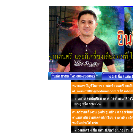
"แอ๊ด มิวสิค โทร.086-7866022 "
วง 3-5 ชิ้น / แอ๊ด 
หมายเลขบัญชีในการวางมัดจำ ดนตรีวงแอ๊ด ม
at_music2005@hotmail.com หรือ udo
หมายเลขบัญชีธนาคาร กรุงไทย /กสิกรไท
30%) หรือ บางส่วน
ดนตรีงานเลี้ยงรุ่น @คืนสู่เหย้า / ฉลองเรี
งานมหาลัย งานแสดงนักเรียน ราคาประหยัด เ
ชมตัวอย่างได้ ครับ
วงดนตรี 4 ชิ้น แดนซ์เซอร์ 6 นาง งานเลี้