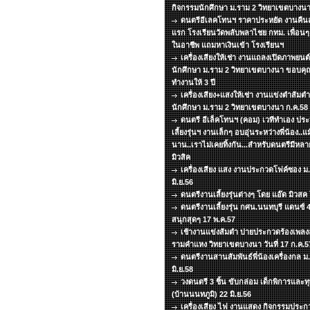
กิจกรรมนักศึกษา ม.ราม 2 วิทยาเขตบางนา
ดนตรีอีเลคโทนฯ ราคาประหยัด งานคืนสู่
แรก โรงเรียนวัดพลับพลาไชย กทม. เพื่อน
ในอาชีพ แถมหาเงินเข้า โรงเรียนฯ
เครื่องเสียงให้เช่า งานแถลงเปิดภาพยน
นักศึกษา ม.ราม 2 วิทยาเขตบางนา ขอบคุณท
ทำงานให้ 3 ปี
เครื่องเสียง+แสงให้เช่า งานแข่งตำส้มต
นักศึกษา ม.ราม 2 วิทยาเขตบางนา ก.ค.58
ดนตรี อีเล็คโทนฯ (คอม) เวทีทำเอง ประห
เลี้ยงรุ่นฯ งานเล็กๆ อบอุ่นระหว่างพี่น้อง..
นาน..เราไม่เคยทิ้งกัน...สำหรับดนตรีมีหล
มิวสิค
เครื่องเสียง แสง งานประกวดโฟค์ซอง ม
มิ.ย.56
ดนตรีงานเลี้ยงรุ่นต่างๆ โดย แอ๊ด มิวส
ดนตรีงานเลี้ยงรุ่น กศน.นนทบุรี แดนซ์
สนุกสุดๆ 17 พ.ค.57
เช้างานแข่งส้มตำ บ่ายประกวดร้องเพลงลู
รามคำแหง วิทยาเขตบางนา วันที่ 17 ก.ค.5
ดนตรีงานสานสัมพันธ์พี่น้องเครื่องกล ม.ธ
มิ.ย.58
วงดนตรี 3 ชิ้น ขับกล่อม เด็กพิการแล
(บ้านนนทภูมิ) 22 มิ.ย.56
เครื่องเสียง ไฟ งานแสดง กิจกรรมประกว