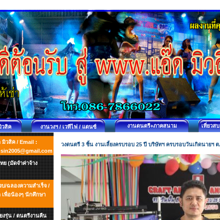
งานดนตรี+ภาคสนาม
เที่ยวส
มิวสิค
งานวงฯ / เวทีไฟ / แดนซ์
ิวสิค / Email :
วงดนตรี 3 ชิ้น งานเลี้ยงครบรอบ 25 ปี บริษัทฯ ครบรอบวันเกิดนายฯ ต
msin2005@gmail.com
ย (มัดจำค่าจ้าง
ยนจบ/ฉลองความสำเร็จ /
พื่อน้องๆ นักศึกษา
ยงรุ่น / ดนตรีงานคืน