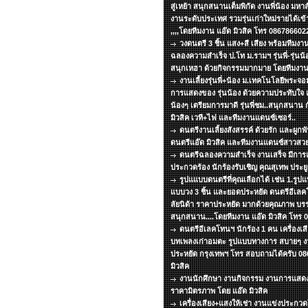
สู่เหย้า สนุกสนานเต็มพิกัด งานพี่น้อง มหา
งานระดับประเทศ รวมรุ่นเก่าใหม่รายได้เข้
,,,,โดยทีมงาน แอ๊ด มิวสิค โทร 086786602
วงดนตรี 3 ชิ้น แสง+สี เสียง พร้อมทีม
ฉลองความสำเร็จ ป.โท ม.รามฯ รุ่นพี่-รุ่นน้อ
สนุกเหฮา ด้วยกิจกรรมมากมาย โดยทีมงาน 
งานเลี้ยงรุ่นพี่+น้อง ม.เทคโนโลยีพระ
การแสดงของ รุ่นน้อง ด้วยความประทับใจ แด่
น้องๆ เตรียมการมาดี รุ่นพี่ชม..สนุกสนาน 
มิวสิค เวที+ไฟ และทีมงานแดนซ์เซอร์..
ดนตรีงานเลี้ยงสังสรรค์ ด้วยรัก และผูกพ
ดนตรีแอ๊ด มิวสิค และทีมงานแดนซ์สาวสวย
ดนตรีฉลองความสำเร็จ งานเสร็จ มีกา
ประกวดร้อง นักร้องรับเชิญ คุณสุเทพ ประยูร
รูปแแบบดนตรีที่คุณเลือกได้ เช่น 1.รูปแบ
แบบวง 3 ชิ้น และยอดประหยัด ดนตรีอีเลคโ
ลัยนิด้า ราคาประหยัด มากด้วยคุณภาพ บร
สนุกสนาน....โดยทีมงาน แอ๊ด มิวสิค โทร
ดนตรีอีเลคโทนฯ นักร้อง 1 คน เครื่องเส
บทเพลงเก่าอมตะ รูปแบบทางการ สบายๆ งาน
ประหยัด กรุงเทพฯ โทร สอบถามได้ครับ 08
มิวสิค
งานนักศึกษา งานกิจกรรม งานการแสด
ราคามิตรภาพ โดย แอ๊ด มิวสิค
เครื่องเสียง+แสงให้เช่า งานแข่งประกว