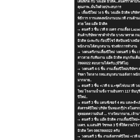
เต็มพิกัด กับ วงแอ๊ด มิวสิค...ดนตรีราคาปร
คุณภาพ..มั่นใจด้วยประสบการ
เลี้ยงปีใหม่ วง 5 ชิ้น วงแอ๊ด มิวสิค บริ
พิธีการ การแสดงพนักงานบนเวที งานด้าน
สวย โดย แอ๊ด มิวสิค
ดนตรี 3 ชิ้น เวที 8 เมตร งานเลี้ยง La
สินค้าบริษัทลาซาด้าจำกัด บางนาตราด กม.
มิวสิค ปะทะกับ ก๊อปปี้โชว์ ศิลปินหน้าเหมือ
พนักงานได้สนุกสนาน ช่วงพักการทำงาน
วงดนตรีงานเลี้ยงปีใหม่ วงดนตรี 3 ชิ้น เ
สาวสวย กับทีมงาน แอ๊ด มิวสิค สนุกกันเต็มพ
7866022 สอบถามได้ครับ.(มีวีดีโอ)
วงดนตรี 4-5 ชิ้น งานเลี้ยงปีใหม่บริษัท
รัชดา ใจกลาง กทม.สนุกสนานอลังกา พนัก
มากมาย..
ดนตรี 3 ชิ้น +เวที 6 ม.+ชุดไฟบนเวที วงแอ
ใหม่ โรงงานน้ำแข็ง รามอินทรา 117 มีนบุรี 
ปีใหม่..
ดนตรี 3 ชิ้น แดนซ์เซอร์ 4 คน แสง+สี+เส
สังสรรค์ปีใหม่ บริษัท ปิ่นทองกรุ๊ปฯ สโมส
สุดยอดความมันส์ ... รางวัลมากมาย..เจ้าน
ดนตรี 3 ชิ้น แอ๊ด มิวสิค งานเลี้ยงปีใหม่+
เมตร. ม.แสนสิริ วัชรพล 3 ปี ที่ให้ความไว้
มิวสิค โทร 0867866022 ครับ
วงดนตรี 3 ชิ้น งานสังสรรค์ปีใหม่ +เวที