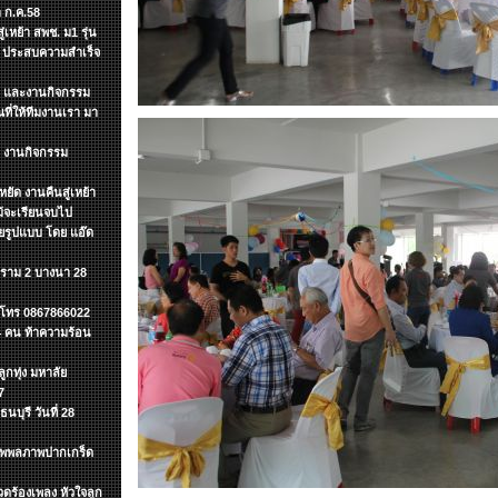
 ก.ค.58
เหย้า สพช. ม1 รุ่น
ๆ ประสบความสำเร็จ
ต์ และงานกิจกรรม
ี่ให้ทีมงานเรา มา
ำ งานกิจกรรม
ยัด งานคืนสู่เหย้า
แม้จะเรียนจบไป
ายรูปแบบ โดย แอ๊ด
.ราม 2 บางนา 28
ค โทร 0867866022
 4 คน ท้าความร้อน
กทุ่ง มหาลัย
7
นบุรี วันที่ 28
ะทุพพลภาพปากเกร็ด
ดร้องเพลง หัวใจลูก