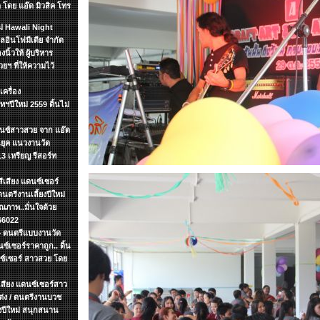
 โดย แอ๊ด มิวสิค โทร
หม่ Hawali Night
อินโฟมีเดีย จำกัด
นิ้วให้ ผู้บริหาร
ฯ ที่ให้ความไว้
เครื่อง
ทฯปีใหม่ 2559 ดิ้นไม่
ดนซ์สาวสวย จาก แอ๊ด
อนยุค แนวงานวัด
 เหรียญ รีสอร์ท
ีเสียง แดนซ์เซอร์
นตรีงานเลี้ยงปีใหม่
ณภาพ..มั่นใจด้วย
66022
.+ ดนตรีแบบงานวัด
ซ์เซอร์ราคาถูก.. ดิ้น
นซ์เซอร์ สาวสวย โดย
ีเสียง แดนซ์เซอร์สาว
แต่ง / ดนตรีงานบวช
ยงปีใหม่ สนุกสนาน