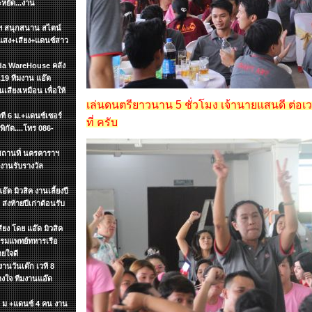
ะหยัด...งาน
ษัทฯ สนุกสนาน สไตน์
แสง+เสียง+แดนซ์สาว
zada WareHouse คลัง
19 ทีมงาน แอ๊ด
นเสียงเหมือน เพื่อให้
เล่นดนตรียาวนาน 5 ชั่วโมง เจ้านายแสนดี ต่อเวล
วที 6 ม.+แดนซ์เซอร์
ที่ ครับ
ิกัด....โทร 086-
ฯ สถานที่ นครคาราฯ
งานรับรางวัล
๊ด มิวสิค งานเลี้ยงปี
ส่งท้ายปีเก่าต้อนรับ
ียง โดย แอ๊ด มิวสิค
รกรมแพทย์ทหารเรือ
ายใจดี
งานวันเด๊ก เวที 8
วางใจ ทีมงานแอ๊ด
 6 ม +แดนซ์ 4 คน งาน