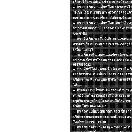
เลี้ยง บริษัทฯขนส่งนำเข้า ลาดกระบัง แจ
ดนตรี 3 ชิ้น งานเลี้ยงปีใหม่ ธนาคารซีไ
THAI) โรงงานยาสูบ กระทรวงการคลัง แจ
แสดงมากมาย ฉลองชัย รายได้ทะลุเป้า..หล
ดนตรี 3 ชิ้น งานเลี้ยงปีใหม่ เต้นกันไม่
พนักงานสายการบิน แจกรางวัล และการแสด
ประชาชื่น
ดนตรี 3 ชิ้น วงแอ๊ด มิวสิค แดนเซอร์สา
ความสำเร็จ ธีมงานนักเรียน 'เจาะเวลาสู่ว
เหวี่ยง นนทบุรี
วง 3 ชิ้น เวที 6 เมตร แดนซ์เซอร์สาวสวย
พนักงาน บิ๊กซี สำโรง สนุกสดุดเหวี่ยง กับ แ
0867866022
งานเลี้ยงปีใหม่ วงดนตรี 3 ชิ้น ดนตรี 4 
เซอร์สาวสวย งานเลี้ยงพนักงาน ฉลองความ
บริษัทฯ โดย ทีมงาน แอ๊ด มิวสิค โทร 086
ได้......
ตรุษจีน งานปีใหม่คนจีน สถานที่ MeSt
ดนตรีอีเลคโทนฯ(คอม) เวทีโรงแรมฯ งานเลี
ตรุษจีน ตระกูลใหญ่ โรงแรมฯเปิดใหม่ รัชด
มิวสิค โทร 0867866022
ดนตรีงานเลี้ยงปีใหม่ วงดนตรี 3 ชิ้น (ก
บริษัทฯ ออกแบบตกแต่ง ลาดพร้าว 101 สนุกเ
ใหม่ให้พนักงานมากมาย....
ดนตรีอีเลคโทนฯ (คอม) +เวที 6 ม.+งานเลี