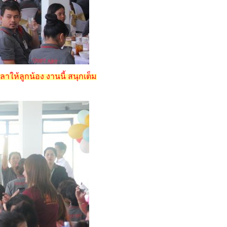
าให้ลูกน้อง งานนี้ สนุกเต็ม