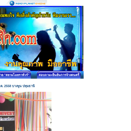
บาย "สยามไอยราทัวร์"
สอบถาม+ยืนยันการจ้างดนตรี
.ค. 2558 บางพูน ปทุมธานี