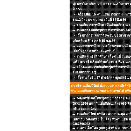
ทุ่ง มหาวิทยาลัยรามคำแหง ราม.2 วิทยาเขต
มิ.ย.56
เครื่องเสียง ไฟ งานแสดง กิจกรรม มหา
ราม.2 วิทยาเขต บางนา วันที่ 14 มิ.ย.56
งานเลี้ยงจบการศึกษา มันส์จนเลิกงาน 11
งานฉลอง นักศึกรุ่นพี่ที่จบการศึกษา รังส
เลี้ยงอำลารุ่นพี่ที่กำลังจะจบ ของสาข
บพิตรพิมุข จักรวรรดิ 15 ก.พ.56
ฉลองจบการศึกษา ม.3 โรงแรมทาวน์อินท
เลี้ยงให้ลูกๆ ด้วยรักและผูกพันธ์
งานคืนสู่เหย้านักศึกษา เลี้ยงรุ่นพี่ รุ่นน้
เครื่องดนตรี แล้วแต่ท่านต้องการ ทีมงานเร
เลี้ยงแสดงความยินดีกับรุ่นพี่ที่จบการศึ
อบอุ่นแบบพี่น้อง)
เลี้ยงรุ่น โยธิน 37 ด้วยรักและผูกพันธ์ 1
ดนตรีงานเลี้ยงปีใหม่ ทั้งแบบวงฯ และอีเล็คโ
ขนาดคนที่พอเหมาะ ชมตัวอย่างงานได้ ครับ.
วงดนตรีอีเลคโทนฯ(คอม) นักร้อง 2 คน เว
ปีใหม่ 2566 สนุกกันเต็มพิกัด....โทร 086
ครับ.(ชุดยอดนิยม)
งานเลี้ยงปีใหม่ บริษัท สหการประมูล จำก
เมตร กับ วงดนตรี 3 ชิ้น โดย ทีมงานแอ๊ด ม
0867866022
ดนตรีอีเล็คโทน (คอม)+เวที 6 ม. ยอดนิยม