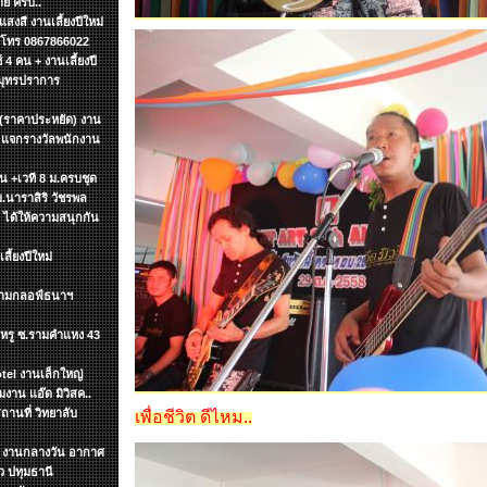
ย ครับ..
งสี งานเลี้ยงปีใหม่
ค โทร 0867866022
4 คน + งานเลี้ยงปี
สมุทรปราการ
 (ราคาประหยัด) งาน
น แจกรางวัลพนักงาน
ิ้น +เวที 8 ม.ครบชุด
ม.นาราสิริ วัชรพล
า ได้ให้ความสนุกกัน
ี้ยงปีใหม่
สนามกลอฟ์ธนาฯ
นฯหรู ซ.รามคำแหง 43
tel งานเล็กใหญ่
าน แอ๊ด มิวิสค..
ถานที่ วิทยาลับ
เพื่อชีวิต ดีไหม..
ทฯ งานกลางวัน อากาศ
 ปทุมธานี