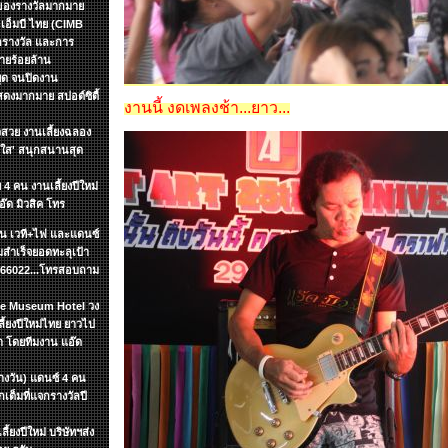
กของรางวัลมากมาย
อเอ็มบี ไทย (CIMB
กรางวัล และการ
ายร้อยล้าน
หยุด จนปิดงาน
งมากมาย สปอต์ซิตื้
งานนี้ งดเพลงช้า...ยาว...
วสวย งานเลี้ยงฉลอง
ัยใส' สนุกสนานสุด
 4 คน งานเลี้ยงปีใหม่
อ๊ด มิวสิค โทร
ชิ้น เวที+ไฟ และแดนซ์
สำเร็จยอดทะลุเป้า
7866022...โทรสอบถาม
yle Museum Hotel วง
้ยงปีใหม่ไทย ยาวไป
า โดยทีมงาน แอ๊ด
ลางวัน) แดนซ์ 4 คน
ต็มที่แจกรางวัลปี
้ยงปีใหม่ บริษัทฯส่ง