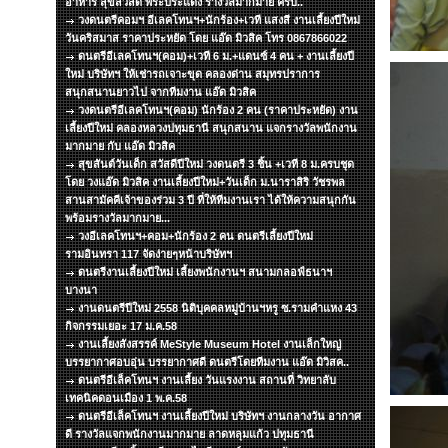
อาหาร สุขสวัสดิ์ พระประแดง รางวัลมากมาย ครับ..
วงดนตรีคอมฯ อีเลคโทนฯ+นักร้อง+เวที แสงสี งานเลี้ยงปีใหม่
วันคริสมาส ราคาประหยัด โดย แอ๊ด มิวสิค โทร 0867866022
ดนตรีอีเลคโทนฯ(คอม)+เวที 6 ม.+แดนซ์ 4 คน + งานเลี้ยงปี
ใหม่ บริษัทฯ ให้เช่ารถเจาะขุด คลองด่าน สมุทรปราการ
สนุกสนานยาวไป จากทีมงาน แอ๊ด มิวสิค
วงดนตรีอีเลคโทนฯ(คอม) นักร้อง 2 คน (ราคาประหยัด) งาน
เลี้ยงปีใหม่ คลองหลวงปทุมธานี สนุกสนาน แจกรางวัลพนักงาน
มากมาย กับ แอ๊ด มิวสิค
สุขสันต์วันเด็ก สวัสดีปีใหม่ วงดนตรี 3 ชิ้น +เวที 8 ม.ครบชุด
โดย วงแอ๊ด มิวสิค งานเลี้ยงปีใหม่+วันเด็ก ม.นาราสิริ วัชรพล
สานสามัคคีเจ้าของร่วม 3 ปี ที่ให้ทีมงานเรา ได้ให้ความสนุกกัน
พร้อมรางวัลมากมาย...
วงอีเลคโทนฯ+คอม+นักร้อง 2 คน ดนตรีเลี้ยงปีใหม่
รามอินทรา 117 จัดง่ายๆหน้าบริษัทฯ
ดนตรีงานเลี้ยงปีใหม่ เลี้ยงพนักงานฯ สนามกลอฟ์ธนาฯ
บางนา
งานดนตรีปีใหม่ 2558 นิติบุคคลหมู่บ้านฯหรู ซ.รามคำแหง 43
กิจกรรมเยอะ 17 ม.ค.58
งานเลี้ยงสังสรรค์ MeStyle Museum Hotel งานเล็กใหญ่
บรรยากาศอบอุ่น บรรยากาศดี ดนตรีโดยทีมงาน แอ๊ด มิวิสค..
ดนตรีอีเล็คโทนฯ งานเลี้ยง วันแรงงาน สถานที่ วิทยาลับ
เทคนิคดอนเมือง 1 พ.ค.58
ดนตรีอีเล็คโทนฯ งานเลี้ยงปีใหม่ บริษัทฯ งานกลางวัน อากาศ
ดี รางวัลแจกพนักงานมากมาย ลาดหลุมแก้ว ปทุมธานี