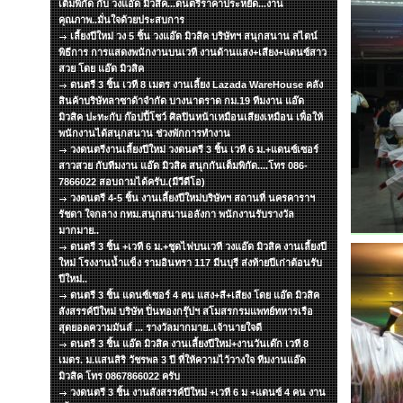
เต็มพิกัด กับ วงแอ๊ด มิวสิค...ดนตรีราคาประหยัด...งาน
คุณภาพ..มั่นใจด้วยประสบการ
เลี้ยงปีใหม่ วง 5 ชิ้น วงแอ๊ด มิวสิค บริษัทฯ สนุกสนาน สไตน์
พิธีการ การแสดงพนักงานบนเวที งานด้านแสง+เสียง+แดนซ์สาว
สวย โดย แอ๊ด มิวสิค
ดนตรี 3 ชิ้น เวที 8 เมตร งานเลี้ยง Lazada WareHouse คลัง
สินค้าบริษัทลาซาด้าจำกัด บางนาตราด กม.19 ทีมงาน แอ๊ด
มิวสิค ปะทะกับ ก๊อปปี้โชว์ ศิลปินหน้าเหมือนเสียงเหมือน เพื่อให้
พนักงานได้สนุกสนาน ช่วงพักการทำงาน
วงดนตรีงานเลี้ยงปีใหม่ วงดนตรี 3 ชิ้น เวที 6 ม.+แดนซ์เซอร์
สาวสวย กับทีมงาน แอ๊ด มิวสิค สนุกกันเต็มพิกัด....โทร 086-
7866022 สอบถามได้ครับ.(มีวีดีโอ)
วงดนตรี 4-5 ชิ้น งานเลี้ยงปีใหม่บริษัทฯ สถานที่ นครคาราฯ
รัชดา ใจกลาง กทม.สนุกสนานอลังกา พนักงานรับรางวัล
มากมาย..
ดนตรี 3 ชิ้น +เวที 6 ม.+ชุดไฟบนเวที วงแอ๊ด มิวสิค งานเลี้ยงปี
ใหม่ โรงงานน้ำแข็ง รามอินทรา 117 มีนบุรี ส่งท้ายปีเก่าต้อนรับ
ปีใหม่..
ดนตรี 3 ชิ้น แดนซ์เซอร์ 4 คน แสง+สี+เสียง โดย แอ๊ด มิวสิค
สังสรรค์ปีใหม่ บริษัท ปิ่นทองกรุ๊ปฯ สโมสรกรมแพทย์ทหารเรือ
สุดยอดความมันส์ ... รางวัลมากมาย..เจ้านายใจดี
ดนตรี 3 ชิ้น แอ๊ด มิวสิค งานเลี้ยงปีใหม่+งานวันเด๊ก เวที 8
เมตร. ม.แสนสิริ วัชรพล 3 ปี ที่ให้ความไว้วางใจ ทีมงานแอ๊ด
มิวสิค โทร 0867866022 ครับ
วงดนตรี 3 ชิ้น งานสังสรรค์ปีใหม่ +เวที 6 ม +แดนซ์ 4 คน งาน