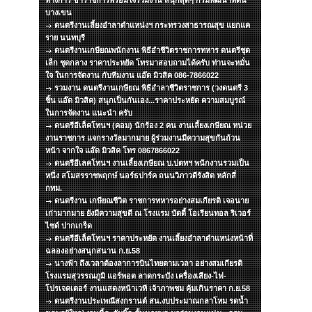
ทางการ ข้าราชการพร้อมใจร่วมงาน สนุกสุดๆ กรมพัฒนาที่ดิน
บางเขน
ดนตรีงานเลี้ยงอำลาตำแหน่งฯ กระทรวงสาธารณสุข แยกแค
ราย นนทบุรี
ดนตรีงานเกษียณพนักงาน พิธีอำชีวิตราชการทหาร ดนตรีชุด
เล็ก ชุดกลาง ราคาประหยัด โทรมาสอบถามได้ครับ ท่านจะหมั่น
ใจ ในการจัดงาน กับทีมงาน แอ๊ด มิวสิค 086-7866022
รวมงาน ดนตรีงานเกษียณ พิธีอำลาชีวิตราชการ (วงดนตรี 3
ชิ้น แอ๊ด มิวสิค) สนุกเป็นกันเอง...ราคาประหยัด ความสมบูรณ์
ในการจัดงาน แนะนำ ครับ
ดนตรีอีเล็คโทนฯ (คอม) นักร้อง 2 คน งานเลี้ยงเกษียณ หน่วย
งานราชการ แจกรางวัลมากมาย ผู้ร่วมงานมีความสุขกันถ้วน
หน้า จากใจ แอ๊ด มิวสิค โทร 0867866022
ดนตรีอีเลคโทนฯ งานเลี้ยงเกษียณ บ.ปตทฯ พนักงานรวมเป็น
หนึ่ง สโมสรราชพฤกษ์ นอร์ธปาร์ค ถนนวิภาวดีรังสิต หลักสี่
กทม.
ดนตรีงาน เกษียณชีวิต ราชการทหารอย่างสมเกียรติ เจอนาย
เก่ามากมาย ยังมีความสุขดี ณ โรงแรม บัดดี้ โอเรียนทอล ริเวอร์
ไซด์ ปากเกร็ด
ดนตรีอีเล็คโทนฯ ราคาประหยัด งานเลี้ยงอำลาตำแหน่งหน้าที่
ฉลองอย่างสนุกสนาน ก.ย.58
นางฟ้า ถึงเวลาต้องลาการบินไทยตามเวลา อย่างสมเกียรติ
โรงแรมสุวรรณภูมิ แอร์พอต ลาดกระบัง เครื่องเสียง-ไฟ-
โปรเจคเตอร์ งานแสดงหน้าเวที เจ้าภาพชม คุ้มเกินราคา ก.ย.58
ดนตรีงานประเพณีสงกรานต์ สน.งบประมาณกลาโหม รดน้ำ