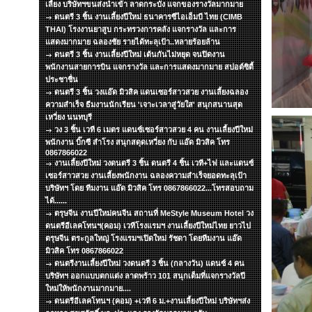
เลี้ยง บริษัทฯขนส่งนำเข้า ลาดกระบัง แจกของรางวัลมากมาย
ดนตรี 3 ชิ้น งานเลี้ยงปีใหม่ ธนาคารซีไอเอ็มบี ไทย (CIMB
THAI) โรงงานยาสูบ กระทรวงการคลัง แจกรางวัล และการ
แสดงมากมาย ฉลองชัย รายได้ทะลุเป้า..หลายร้อยล้าน
ดนตรี 3 ชิ้น งานเลี้ยงปีใหม่ เต้นกันไม่หยุด จนปิดงาน
พนักงานสายการบิน แจกรางวัล และการแสดงมากมาย สปอต์ซิตื้
ประชาชื่น
ดนตรี 3 ชิ้น วงแอ๊ด มิวสิค แดนเซอร์สาวสวย งานเลี้ยงฉลอง
ความสำเร็จ ธีมงานนักเรียน 'เจาะเวลาสู่วัยใส' สนุกสนานสุด
เหวี่ยง นนทบุรี
วง 3 ชิ้น เวที 6 เมตร แดนซ์เซอร์สาวสวย 4 คน งานเลี้ยงปีใหม่
พนักงาน บิ๊กซี สำโรง สนุกสดุดเหวี่ยง กับ แอ๊ด มิวสิค โทร
0867866022
งานเลี้ยงปีใหม่ วงดนตรี 3 ชิ้น ดนตรี 4 ชิ้น เวที+ไฟ และแดนซ์
เซอร์สาวสวย งานเลี้ยงพนักงาน ฉลองความสำเร็จยอดทะลุเป้า
บริษัทฯ โดย ทีมงาน แอ๊ด มิวสิค โทร 0867866022...โทรสอบถาม
ได้......
ตรุษจีน งานปีใหม่คนจีน สถานที่ MeStyle Museum Hotel วง
ดนตรีอีเลคโทนฯ(คอม) เวทีโรงแรมฯ งานเลี้ยงปีใหม่ไทย ยาวไป
ตรุษจีน ตระกูลใหญ่ โรงแรมฯเปิดใหม่ รัชดา โดยทีมงาน แอ๊ด
มิวสิค โทร 0867866022
ดนตรีงานเลี้ยงปีใหม่ วงดนตรี 3 ชิ้น (กลางวัน) แดนซ์ 4 คน
บริษัทฯ ออกแบบตกแต่ง ลาดพร้าว 101 สนุกเต็มที่แจกรางวัลปี
ใหม่ให้พนักงานมากมาย....
ดนตรีอีเลคโทนฯ (คอม) +เวที 6 ม.+งานเลี้ยงปีใหม่ บริษัทฯส่ง