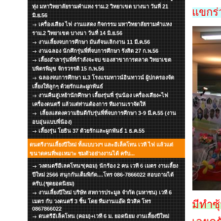
ทุ่ง มหาวิทยาลัยรามคำแหง ราม.2 วิทยาเขต บางนา วันที่ 21
แขกร่
มิ.ย.56
เครื่องเสียง ไฟ งานแสดง กิจกรรม มหาวิทยาลัยรามคำแหง
ราม.2 วิทยาเขต บางนา วันที่ 14 มิ.ย.56
งานเลี้ยงจบการศึกษา มันส์จนเลิกงาน 11 มี.ค.56
งานฉลอง นักศึกรุ่นพี่ที่จบการศึกษา รังสิต 27 ก.พ.56
เลี้ยงอำลารุ่นพี่ที่กำลังจะจบ ของสาขาการตลาด วิทยาเขต
บพิตรพิมุข จักรวรรดิ 15 ก.พ.56
ฉลองจบการศึกษา ม.3 โรงแรมทาวน์อินทาวน์ ผู้ปกครองจัด
เลี้ยงให้ลูกๆ ด้วยรักและผูกพันธ์
งานคืนสู่เหย้านักศึกษา เลี้ยงรุ่นพี่ รุ่นน้อง เครื่องเสียง+ไฟ
เครื่องดนตรี แล้วแต่ท่านต้องการ ทีมงานเราจัดให้
เลี้ยงแสดงความยินดีกับรุ่นพี่ที่จบการศึกษา 3-9 มี.ค.55 (งาน
อบอุ่นแบบพี่น้อง)
เลี้ยงรุ่น โยธิน 37 ด้วยรักและผูกพันธ์ 1 ธ.ค.55
ดนตรีงานเลี้ยงปีใหม่ ทั้งแบบวงฯ และอีเล็คโทน เวที ไฟ แล้วแต่
ขนาดคนที่พอเหมาะ ชมตัวอย่างงานได้ ครับ...
วงดนตรีอีเลคโทนฯ(คอม) นักร้อง 2 คน เวที 6 เมตร งานเลี้ยง
ปีใหม่ 2566 สนุกกันเต็มพิกัด....โทร 086-7866022 สอบถามได้
ครับ.(ชุดยอดนิยม)
งานเลี้ยงปีใหม่ บริษัท สหการประมูล จำกัด (มหาชน) เวที 6
เมตร กับ วงดนตรี 3 ชิ้น โดย ทีมงานแอ๊ด มิวสิค โทร
มีทำซ
0867866022
ดนตรีอีเล็คโทน (คอม)+เวที 6 ม. ยอดนิยม งานเลี้ยงปีใหม่