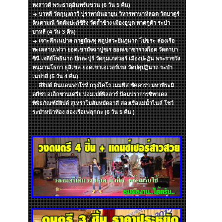
หงสาวดี พระธาตุอินทร์แขวน (6 วัน 5 คืน)
บาหลี วัดกุนุงกาวี ปุราทามันอายุน วิหารทานาห์ลอต วัดบาตูร์
คินตามณี วัดตัมปะก์ซีริง วัดถ้ำช้าง เมืองอูบุด หาดกูต้า ระบำ
บาหลี (4 วัน 3 คืน)
เจาะลึกเนปาล กาฐมัณฑุ สถูปสวะยัมภูนาถ โปขระ ล่องเรือ
ทะเลสาบเฟวา ยอดเขามัจฉาปูชเร ยอดเขาซารางก็อต วัดดาบา
ซินี เจดีย์โพธินาถ ปักตะปุร์ วัดกุมเภสวอร์ เมืองปะฏัน พระราชวัง
หนุมานโธกา ธุลิเขล ยอดเขาเอเวอร์เรส วัดปศุปฏินาถ ระบำ
เนปาลี (5 วัน 4 คืน)
อียิปต์ ดินแดนฟาโรห์ กรุงไคโร เมมฟิส ซัคคาร่า มหาพีระมิ
ดกีซ่า อเล็กซานเดรีย ปอมเปย์พิลลาร์ ป้อมปราการซิทาเดล
พิพิธภัณฑ์อียิปต์ สุเหร่าโมฮัมหมัดอาลี ล่องเรือแม่น้ำไนล์ โชว์
ระบำหน้าท้อง ล่องเรือเฟลุกกะ (6 วัน 5 คืน )