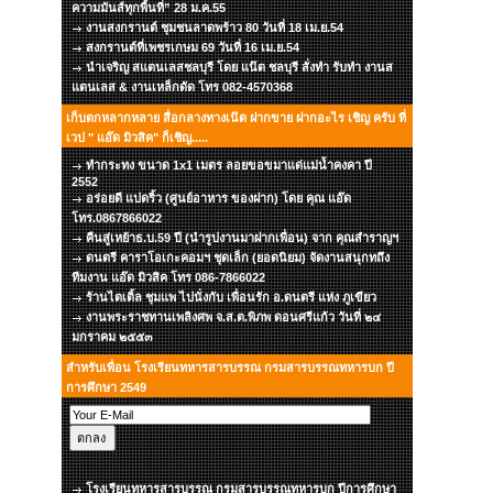
ความมันส์ทุกพื้นที่” 28 ม.ค.55
งานสงกรานต์ ชุมชนลาดพร้าว 80 วันที่ 18 เม.ย.54
สงกรานต์ที่เพชรเกษม 69 วันที่ 16 เม.ย.54
นำเจริญ สแตนเลสชลบุรี โดย แน๊ต ชลบุรี สั่งทำ รับทำ งานส
แตนเลส & งานเหล็กดัด โทร 082-4570368
เก็บตกหลากหลาย สื่อกลางทางเน๊ต ฝากขาย ฝากอะไร เชิญ ครับ ที่
เวป " แอ๊ด มิวสิค" ก็เชิญ.....
ทำกระทง ขนาด 1x1 เมตร ลอยขอขมาแด่แม่น้ำคงคา ปี
2552
อร่อยดี แปดริ้ว (ศูนย์อาหาร ของฝาก) โดย คุณ แอ๊ด
โทร.0867866022
คืนสู่เหย้าธ.บ.59 ปี (นำรูปงานมาฝากเพื่อน) จาก คุณสำราญฯ
ดนตรี คาราโอเกะคอมฯ ชุดเล็ก (ยอดนิยม) จัดงานสนุกทถึง
ทีมงาน แอ๊ด มิวสิค โทร 086-7866022
ร้านไตเติ้ล ชุมแพ ไปนั่งกับ เพื่อนรัก อ.ดนตรี แห่ง ภูเขียว
งานพระราชทานเพลิงศพ จ.ส.ต.พิภพ ดอนศรีแก้ว วันที่ ๒๔
มกราคม ๒๕๕๓
สำหรับเพื่อน โรงเรียนทหารสารบรรณ กรมสารบรรณทหารบก ปี
การศึกษา 2549
โรงเรียนทหารสารบรรณ กรมสารบรรณทหารบก ปีการศึกษา