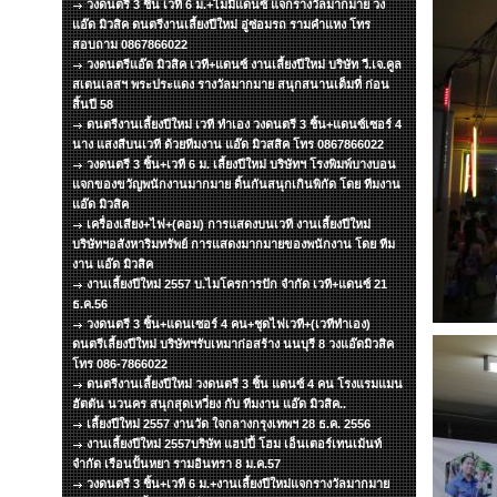
วงดนตรี 3 ชิ้น เวที 6 ม.+ไมมีแดนซ์ แจกรางวัลมากมาย วง
แอ๊ด มิวสิค ดนตรีงานเลี้ยงปีใหม่ อู่ซ่อมรถ รามคำแหง โทร
สอบถาม 0867866022
วงดนตรีแอ๊ด มิวสิค เวที+แดนซ์ งานเลี้ยงปีใหม่ บริษัท วี.เจ.คูล
สเตนเลสฯ พระประแดง รางวัลมากมาย สนุกสนานเต็มที่ ก่อน
สิ้นปี 58
ดนตรีงานเลี้ยงปีใหม่ เวที ทำเอง วงดนตรี 3 ชิ้น+แดนซ์เซอร์ 4
นาง แสงสีบนเวที ด้วยทีมงาน แอ๊ด มิวสสิค โทร 0867866022
วงดนตรี 3 ชิ้น+เวที 6 ม. เลี้ยงปีใหม่ บริษัทฯ โรงพิมพ์บางบอน
แจกของขวัญพนักงานมากมาย ดิ้นกันสนุกเกินพิกัด โดย ทีมงาน
แอ๊ด มิวสิค
เครื่องเสียง+ไฟ+(คอม) การแสดงบนเวที งานเลี้ยงปีใหม่
บริษัทฯอสังหาริมทรัพย์ การแสดงมากมายของพนักงาน โดย ทีม
งาน แอ๊ด มิวสิค
งานเลี้ยงปีใหม่ 2557 บ.ไมโครการปัก จำกัด เวที+แดนซ์ 21
ธ.ค.56
วงดนตรี 3 ชิ้น+แดนเซอร์ 4 คน+ชุดไฟเวที+(เวทีทำเอง)
ดนตรีเลี้ยงปีใหม่ บริษัทฯรับเหมาก่อสร้าง นนบุรี 8 วงแอ๊ดมิวสิค
โทร 086-7866022
ดนตรีงานเลี้ยงปีใหม่ วงดนตรี 3 ชิ้น แดนซ์ 4 คน โรงแรมแมน
ฮัตตัน นวนคร สนุกสุดเหวี่ยง กับ ทีมงาน แอ๊ด มิวสิค..
เลี้ยงปีใหม่ 2557 งานวัด ใจกลางกรุงเทพฯ 28 ธ.ค. 2556
งานเลี้ยงปีใหม่ 2557บริษัท แฮปปี้ โฮม เอ็นเตอร์เทนเม้นท์
จำกัด เรือนปั้นหยา รามอินทรา 8 ม.ค.57
วงดนตรี 3 ชิ้น+เวที 6 ม.+งานเลี้ยงปีใหม่แจกรางวัลมากมาย