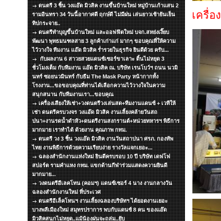
ดนตรี 3 ชิ้น วงแอ๊ด มิวสิค งานขึ้นบ้านใหม่ หมู่บ้านเก้าแสน 2
เครื่อ
รามอินทรา 34 วันนี้อากาศดี ฤกษ์ดี ไม่มีฝน เล่นยาวเช้ายันเย็น
ทิปกระจาย..
ดนตรีทำบุญขึ้นบ้านใหม่ และออฟฟิตใหม่ บจก.สหย่งเงี๊ยบ
พัฒนา พุทธมนฑลสาย 3 ลูกค้าเก่าแก่ มากๆ ขอบคุณที่ให้ความ
ไว้วางใจ ทีมงาน แอ๊ด มิวสิค ร่ำรวยในธุรกิจ ยินดีด้วย ครับ...
กับผลงาน 6 สาวยสวยแดนซ์เซอร์ขาเลาะ ดิ้นไม่หยุด 3
ชั่วโมงเต็ม กับทีมงาน แอ๊ด มิวสิค ณ. บริษัท เรนโบว์ฯ ถนน นวมิ
นทร์ ซอยนวมินทร์ กับธีม The Mask Party หน้ากากทั้ง
โรงงาน...ขอขอบคุณที่ท่านได้เลือกความไว้วางใจในความ
สนุกสนาน กับทีมงานเรา...ขอบคุณ
เครื่องเสียงให้เช่า+วงดนตรีวงเล่นสด+ทีมงานแดนซ์ + เวทีให้
เช่า ดนตรีครบวงจร วงแอ๊ด มิวสิค งานเลี้ยงคล้ายวันสถ
ปนา+งานรดน้ำดำหัว+ดนตรีงานสงกรานต์+หน่วยทหารฯ พิธีการ
มากมาย เราทำได้ ด้วยงาน คุณภาพ กทม.
ดนตรี วง 3 ชิ้น วงแอ๊ด มิวสิค งานวันสถาปนา ศรภ. กองทัพ
ไทย งานพิธีการด้วยความเรียบง่าย รางวัลแจกเยอะ...
ฉลองสำนักงานแห่งใหม่ ยินดีครบรอบ 10 ปี บริษัท เดฟโฟ
สปอร์ต รามคำแหง กทม. แขกด้านกีฬาร่วมแสดงความยินดี
มากมาย...
วงดนตรีอีเลคโทน (คอมฯ) แดนซ์เซอร์ 4 นาง งานกลางวัน
ฉลองสำนักงานใหม่ ที่ประเวศ
ดนตรีอีเล็คโทนฯ งานเลี้ยงฉลองบริษัทฯ ได้ยอดงานเยอะ
บางพลีเมืองใหม่ สมุทรปราการ พบกับแดนซ์ 8 คน ของแอ๊ด
มิวสิคสนุกไม่หยุด..แม้น้องฝนจะถล่ม..ยับ