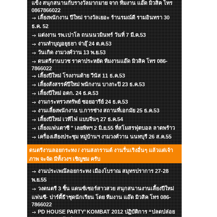
แข็ง สนุกสนานกับรางวัลมากมาย จาก ทีมงาน แอ๊ด มิวสิค โทร
0867866022
เลี้ยงพนักงาน ปีใหม่ รางวัลเยอะ ร้านรมณ์ดี รามอินทรา 30
ธ.ค. 52
แต่งงาน รพ.เปาโล ถนนนวมินทร์ วันที่ 7 มี.ค.53
งานทำบุญอยุธยา จ่าอุ๊ 24 ต.ค.53
วันเกิด งามวงศ์วาน 13 พ.ย.53
ดนตรีงานบวช ราคาประหยัด ทีมงานแอ๊ด มิวสิค โทร 086-
7866022
เลี้ยงปีใหม่ โรงงานด้าย วีนัส 11 ธ.ค.53
เลี้ยงสังสรรค์ปีใหม่ พนักงาน บางกะปิ 23 ธ.ค.53
เลี้ยงปีใหม่ อตก. 24 ธ.ค.53
งานกระทรวงทรัพย์ ซอยอารีย์ 24 ธ.ค.53
งานเลี้ยงพนักงาน บ.การช่าง สถานที่เอกมัย 25 ธ.ค.53
เลี้ยงปีใหม่ เวทีไฟ แบบจีนๆ 27 ธ.ค.54
เลี้ยงแฟนตาซี " เลยพิทฯ 2 มิ.ย.55 ที่สโมสรฟุตบอล ลาดพร้าว
เครื่องเสียงประชุม หมู่บ้านฯ งามวงศ์วาน นนทบุรี 26 ส.ค.55
ดนตรีงานลอยกระทง / งานสงกรานต์ งานรื่นเริงอื่นๆ แล้วแต่เจ้า
ภาพ จะจัด มีทั้งวงฯ เชิญชม ครับ
งานประเพณ๊ลอยกระทง เมืองโบราณ สมุทรปราการ 27-28
พ.ย.55
วงดนตรี 3 ชิ้น แดนซ์เซอร์สาวสวย สนุกสนานงานเลี้ยงปีใหม่
แฟนซี- ปาร์ตี้ธีาชุดนักเรียน โดย ทีมงาน แอ๊ด มิวสิค โทร 086-
7866022
PD HOUSE PARTY’ KOMBAT 2012 ปฏิบัติการ “ปลดปล่อย