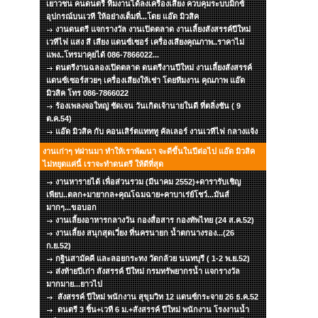
เยาวชน คนดนตรี ทีมงานได้ลงเครื่องเสียง ควบคุมระบบมิกซ์
อุปกรณ์บนเวที ให้อย่างเต็มที่...โดย แอ๊ด มิวสิค
งานดนตรี แจกรางวัล งานเปิดตลาด งานเลี้ยงสังสรรค์ปีใหม่
เวทีไฟ แสง สี เสียง แดนซ์เซอร์ เครื่องเสียงคุณภาพ..ราคาไม่
แพง..โทรมาคุยได้ 086-7866022...
ดนตรีงานฉลองเปิดตลาด ดนตรีงานปีใหม่ งานเลี้ยงสังสรรค์
แดนซ์เซอร์สวยๆ เครื่องเสียงให้เช่า โดยทีมงาน คุณภาพ แอ๊ด
มิวสิค โทร 086-7866022
ร้องเพลงจอใหญ่ ชัดเจน วันเกิดเจ้านายในดี ที่ตลิ่งชัน ( 9
ต.ค.54)
แอ๊ด มิวสิค กับ คอนเสิร์ตแทททู คัลเลอร์ งานเวทีไฟ กลางแจ้ง
งานเก่าๆ ท่ผ่านมา ทำให้เราพัฒนา จะดีขึ้นในปีต่อไป แอ๊ด มิวสิค
ไม่หยุดแค่นี้ เราจะทำดนตรี ให้ดีที่สุด
งานหารายได้ เพื่อส่วนรวม (มีนาคม 2552)+ดารารับเชิญ
เพียบ..ตลก+มายากล+คุณโฉมฉาย+คาบาเร่ย์โชว์...มันส์
มากๆ...ขอบอก
งานเลี้ยงอาหารกลางวัน กองสื่อสาร กองทัพไทย (24 ส.ค.52)
งานเลี้ยง สนุกสุดเวี่ยง ที่นครนายก น้ำตกนางรอง...(26
ก.ย.52)
กฐินสามัคคี และลอยกระทง วัดกล้วย นนทบุรี ( 1-2 พ.ย.52)
ส่งท้ายปีเก่า สังสรรค์ ปีใหม่ กรมทรัพยากรน้ำ แจกรางวัล
มากมาย...ยาวไป
สังสรรค์ ปีใหม่ พนักงาน สุขุมวิท 12 แดนซ์กระจาย 26 ธ.ค.52
ดนตรี 3 ชิ้น+เวที 6 ม.+สังสรรค์ ปีใหม่ พนักงาน โรงงานน้ำ