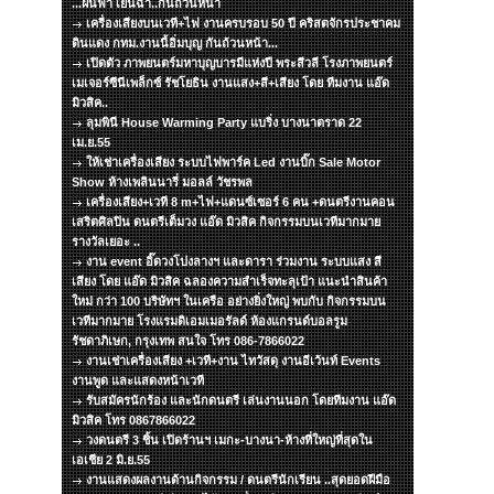
...ฝนฟ้า เย็นฉ่ำ..กันถ้วนหน้า
เครื่องเสียงบนเวที+ไฟ งานครบรอบ 50 ปี คริสตจักรประชาคม
ดินแดง กทม.งานนี้อิ่มบุญ กันถ้วนหน้า...
เปิดตัว ภาพยนตร์มหาบุญบารมีแห่งปี พระสีวลี โรงภาพยนตร์
เมเจอร์ซีนีเพล็กซ์ รัชโยธิน งานแสง+สี+เสียง โดย ทีมงาน แอ๊ด
มิวสิค..
ลุมพินี House Warming Party แบริ่ง บางนาตราด 22
เม.ย.55
ให้เช่าเครื่องเสียง ระบบไฟพาร์ค Led งานบิ๊ก Sale Motor
Show ห้างเพลินนารี่ มอลล์ วัชรพล
เครื่องเสียง+เวที 8 m+ไฟ+แดนซ์เซอร์ 6 คน +ดนตรีงานคอน
เสริตศิลปิน ดนตรีเต็มวง แอ๊ด มิวสิค กิจกรรมบนเวทีมากมาย
รางวัลเยอะ ..
งาน event อิ๊ดวงโปงลางฯ และดารา ร่วมงาน ระบบแสง สี
เสียง โดย แอ๊ด มิวสิค ฉลองความสำเร็จทะลุเป้า แนะนำสินค้า
ใหม่ กว่า 100 บริษัทฯ ในเครือ อย่างยิ่งใหญ่ พบกับ กิจกรรมบน
เวทีมากมาย โรงแรมดิเอมเมอรัลด์ ห้องแกรนด์บอลรูม
รัชดาภิเษก, กรุงเทพ สนใจ โทร 086-7866022
งานเช่าเครื่องเสียง +เวที+งาน ไทวัสดุ งานอีเว้นท์ Events
งานพูด และแสดงหน้าเวที
รับสมัครนักร้อง และนักดนตรี เล่นงานนอก โดยทีมงาน แอ๊ด
มิวสิค โทร 0867866022
วงดนตรี 3 ชิ้น เปิดร้านฯ เมกะ-บางนา-ห้างที่ใหญ่ที่สุดใน
เอเชีย 2 มิ.ย.55
งานแสดงผลงานด้านกิจกรรม / ดนตรีนักเรียน ..สุดยอดฝีมือ