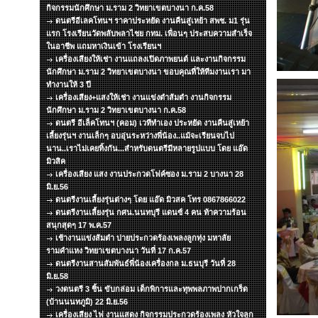
กิจกรรมนักศึกษา ม.ราม 2 วิทยาเขตบางนา ก.ค.58
ดนตรีอีเลคโทนฯ ราคาประหยัด งานคืนสู่เหย้า สพช. ม1 รุ่น
แรก โรงเรียนวัดพลับพลาไชย กทม. เพื่อนๆ ประสบความสำเร็จ
ในอาชีพ แถมหาเงินเข้า โรงเรียนฯ
เครื่องเสียงให้เช่า งานแถลงเปิดภาพยนต์ และงานกิจกรรม
นักศึกษา ม.ราม 2 วิทยาเขตบางนา ขอบคุณที่ให้ทีมงานเรา มา
ทำงานให้ 3 ปี
เครื่องเสียง+แสงให้เช่า งานแข่งตำส้มตำ งานกิจกรรม
นักศึกษา ม.ราม 2 วิทยาเขตบางนา ก.ค.58
ดนตรี อีเล็คโทนฯ (คอม) เวทีทำเอง ประหยัด งานคืนสู่เหย้า
เลี้ยงรุ่นฯ งานเล็กๆ อบอุ่นระหว่างพี่น้อง..แม้จะเรียนจบไป
นาน..เราไม่เคยทิ้งกัน...สำหรับดนตรีมีหลายรูปแบบ โดย แอ๊ด
มิวสิค
เครื่องเสียง แสง งานประกวดโฟค์ซอง ม.ราม 2 บางนา 28
มิ.ย.56
ดนตรีงานเลี้ยงรุ่นต่างๆ โดย แอ๊ด มิวสค โทร 0867866022
ดนตรีงานเลี้ยงรุ่น กศน.นนทบุรี แดนซ์ 4 คน ท้าความร้อน
สนุกสุดๆ 17 พ.ค.57
เช้างานแข่งส้มตำ บ่ายประกวดร้องเพลงลูกทุ่ง มหาลัย
รามคำแหง วิทยาเขตบางนา วันที่ 17 ก.ค.57
ดนตรีงานสานสัมพันธ์พี่น้องเครื่องกล ม.ธนบุรี วันที่ 28
มิ.ย.58
วงดนตรี 3 ชิ้น ขับกล่อม เด็กพิการและทุพพลภาพปากเกร็ด
(บ้านนนทภูมิ) 22 มิ.ย.56
เครื่องเสียง ไฟ งานแสดง กิจกรรมประกวดร้องเพลง หัวใจลูก