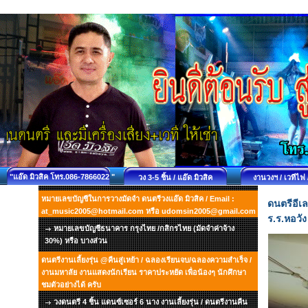
"แอ๊ด มิวสิค โทร.086-7866022 "
วง 3-5 ชิ้น / แอ๊ด มิวสิค
งานวงฯ / เวทีไฟ 
หมายเลขบัญชีในการวางมัดจำ ดนตรีวงแอ๊ด มิวสิค / Email :
ดนตรีอี
at_music2005@hotmail.com หรือ udomsin2005@gmail.com
ร.ร.หอวั
หมายเลขบัญชีธนาคาร กรุงไทย /กสิกรไทย (มัดจำค่าจ้าง
30%) หรือ บางส่วน
ดนตรีงานเลี้ยงรุ่น @คืนสู่เหย้า / ฉลองเรียนจบ/ฉลองความสำเร็จ /
งานมหาลัย งานแสดงนักเรียน ราคาประหยัด เพื่อน้องๆ นักศึกษา
ชมตัวอย่างได้ ครับ
วงดนตรี 4 ชิ้น แดนซ์เซอร์ 6 นาง งานเลี้ยงรุ่น / ดนตรีงานคืน