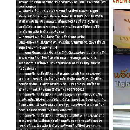
เลยคร
บริษัทฯ ขายรถยนต์ รัชดา 33 ราคาประหยัด โดย แอ๊ด มิวสิค โทร
0867866022
ดนตรี 4 ชิ้น แสง+สี+เสียง+งานเลี้ยงปีใหม่ Hawali Night
Party 2016 Bangkok Palace Hotel บ.เทเลอินโฟมีเดีย จำกัด
นำดี ตามดี ซ้อมดี งานออกมาที่สุดแห่งปี ต้องนิ้วให้ ผู้บริหาร
เอาใจใส่ทุกรายการ ขอบคุณ บอส คุณอำนวยฯ ที่ให้ความไว้
วางใจ กับ แอ๊ด มิวสิค และทีมงาน
วงดนตรี 4-5 ชิ้น เต็มวง โดย แอ๊ด มิวสิค เครื่อง
เสียง+แสง+แดนซ์เซอร์ 4 คน งานเลี้ยง บริษัทฯปีใหม่ 2559 ดิ้นไม่
หยุด 2 ชม. รามอินทรา กม.4
วงดนตรีแสดงสด 4 ชิ้น แสง+สี กับทีมแดนซ์สาวสวย จาก แอ๊ด
มิวสิค งานเลี้ยงปีใหม่ ไทย+จีน แต่งกายย้อนยุค แนวงานวัด
ฉลองความสำเร็จทะลุเป้าหลายสิบล้าน ณ 13 เหรียญ รีสอร์ท
โยธินพัฒนา
วงดนตรีงานเลี้ยงปีใหม่ เวที 8 เมตร แสงสีเสียง แดนซ์เซอร์
สาวสวย วงดนตรี 3-4 ชิ้น โดย แอ๊ด มิวสิค ดนตรีงานเลี้ยงปีใหม่
วงแอ๊ด มิวสิค...ดนตรีราคาประหยัด...งานคุณภาพ..มั่นใจด้วย
ประสบการณ์..โดย แอ๊ด มิวสิค โทร 0867866022
วงดนตรีงานเลี้ยงปีใหม่ ดนตรีงานภูธร..+ ดนตรีแบบงานวัด
+เครื่องเสียงให้เช่า+ แบบ โจ๊ะ เวที+ไฟ+แดนซ์เซอร์ราคาถูก.. ดิ้น
ไม่หยุด+แดนซ์เซอร์+ร้องเอง..มันส์ๆๆ..แดนซ์เซอร์ สาวสวย โดย
วงดนตรี แอ๊ด มิวสิค โทร 086-7866022...
วงดนตรีงานเลี้ยงปีใหม่ เวทีให้เช่า แสงสีเสียง แดนซ์เซอร์สาว
สวย / ดนตรีงานเลี้ยงสังสรรค์ / ดนตรีงานแต่ง / ดนตรีงานบวช
วงดนตรี 3-4 ชิ้น แอ๊ด มิวสิค ดนตรีงานเลี้ยงปีใหม่ สนุกสนาน