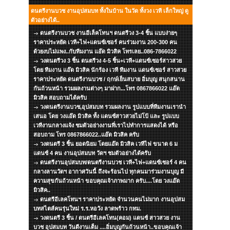
ดนตรีงานบวช งานอุปสมบท ทั้งในบ้าน ในวัด ทั้งวง เวที เล็กใหญ่ ดู
ตัวอย่างได้..
ดนตรีงานบวช งานอีเล็คโทนฯ ดนตรีวง 3-4 ชิ้น แบบง่ายๆ
ราคาประหยัด เวที+ไฟ+แดนซ์เซอร์ คนร่วมงาน 200-300 คน
ด้วยงบไม่แพง..กับทีมงาน แอ๊ด มิวสิค โทรเลย..086-7866022
วงดนตรีวง 3 ชิ้น ดนตรีวง 4-5 ชิ้น+เวที+แดนซ์เซอร์สาวสวย
โดย ทีมงาน แอ๊ด มิวสิค นักร้อง เวที ทีมงาน แดนซ์เซอร์ สาวสวย
ราคาประหยัด ดนตรีงานบวช / ฤกษ์เย็นสบาย อิ่มบุญ สนุกสนาน
กันถ้วนหน้า รวมผลงานต่างๆ มาฝาก...โทร 0867866022 แอ๊ด
มิวสิค สอบถามได้ครับ
วงดนตรีงานบวช,อุปสมบท รวมผลงาน รูปแบบที่ทีมงานเรานำ
เสนอ โดย วงแอ๊ด มิวสิค ทั้ง แดนซ์สาวสวยไม่โป้ และ รูปแบบ
เวทีงานกลางแจ้ง ชมตัวอย่างงานที่เราไปทำการแสดงได้ หรือ
สอบถาม โทร 0867866022..แอ๊ด มิวสิค ครับ
วงดนตรี 3 ชิ้น ยอดนิยม โดยแอ๊ด มิวสิค เวทีไฟ ขนาด 6 ม
แดนซ์ 4 คน งานอุปสมบท วัดฯ ชมตัวอย่างได้ครับ
ดนตรีงานอุปสมบท/ดนตรีงานบวช เวที+ไฟ+แดนซ์เซอร์ 4 คน
กลางลานวัดฯ อากาศวันนี้ ถึงจะร้อนไป ทุกคนมาร่วมงานบุญ มี
ความสุขกันถ้วนหน้า ขอบคุณเจ้าภาพมาก ครับ....โดย วงแอ๊ด
มิวสิค..
ดนตรีอีเลคโทนฯ ราคาประหยัด จำนวนคนไม่มาก งานอุปสม
บทสไตส์คนรุ่นใหม่ ร.ร.หอวัง ลาดพร้าว กทม.
วงดนตรี 3 ชิ้น / ดนตรีอีเลคโทน(คอม) แดนซ์ สาวสวย งาน
บวช อุปสมบท วันดีงานเต็ม ....อิ่มบุญกันถ้วนหน้า..ขอบคุณเจ้า