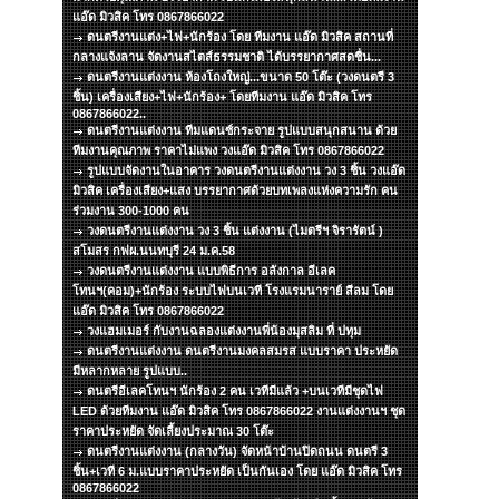
แอ๊ด มิวสิค โทร 0867866022
ดนตรีงานแต่ง+ไฟ+นักร้อง โดย ทีมงาน แอ๊ด มิวสิค สถานที่
กลางแจ้งลาน จัดงานสไตส์ธรรมชาติ ได้บรรยากาศสดชื่น...
ดนตรีงานแต่งงาน ห้องโถงใหญ่...ขนาด 50 โต๊ะ (วงดนตรี 3
ชิ้น) เครื่องเสียง+ไฟ+นักร้อง+ โดยทีมงาน แอ๊ด มิวสิค โทร
0867866022..
ดนตรีงานแต่งงาน ทีมแดนซ์กระจาย รูปแบบสนุกสนาน ด้วย
ทีมงานคุณภาพ ราคาไม่แพง วงแอ๊ด มิวสิค โทร 0867866022
รูปแบบจัดงานในอาคาร วงดนตรีงานแต่งงาน วง 3 ชิ้น วงแอ๊ด
มิวสิค เครื่องเสียง+แสง บรรยากาศด้วยบทเพลงแห่งความรัก คน
ร่วมงาน 300-1000 คน
วงดนตรีงานแต่งงาน วง 3 ชิ้น แต่งงาน (ไมตรีฯ จิรารัตน์ )
สโมสร กฟผ.นนทบุรี 24 ม.ค.58
วงดนตรีงานแต่งงาน แบบพิธีการ อลังกาล อีเลค
โทนฯ(คอม)+นักร้อง ระบบไฟบนเวที โรงแรมนาราย์ สีลม โดย
แอ๊ด มิวสิค โทร 0867866022
วงแฮมเมอร์ กับงานฉลองแต่งงานพี่น้องมุสลิม ที่ ปทุม
ดนตรีงานแต่งงาน ดนตรีงานมงคลสมรส แบบราคา ประหยัด
มีหลากหลาย รูปแบบ..
ดนตรีอีเลคโทนฯ นักร้อง 2 คน เวทีมีแล้ว +บนเวทีมีชุดไฟ
LED ด้วยทีมงาน แอ๊ด มิวสิค โทร 0867866022 งานแต่งงานฯ ชุด
ราคาประหยัด จัดเลี้ยงประมาณ 30 โต๊ะ
ดนตรีงานแต่งงาน (กลางวัน) จัดหน้าบ้านปิดถนน ดนตรี 3
ชิ้น+เวที 6 ม.แบบราคาประหยัด เป็นกันเอง โดย แอ๊ด มิวสิค โทร
0867866022