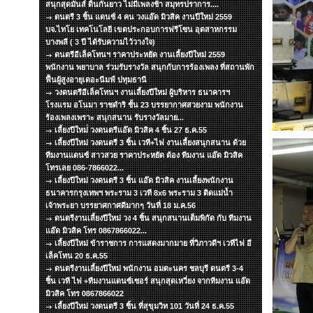
สนุกสุดมันส์ ดิ้นกันยาว ไม่มีเพลงช้า สมุทรปราการ....
ดนตรี 3 ชิ้น แดนซ์ 4 คน วงแอ๊ด มิวสิค งานปีใหม่ 2559
บจ.ไทโย เทคโนโลยี เขตประกอบการฟรีโซน อุตสาหกรรม
บางพลี ( 3 ปี ได้รับความไว้วางใจ)
ดนตรีอีเล็คโทนฯ ราคาประหยัด งานเลี้ยงปีใหม่ 2559
พนักงาน พยาบาล ร่วมรับรางวัล สนุกกับการร้องเพลง ที่สถานพัก
ฟื้นผู้สูงอายุเดอะนีมฟ์ ปทุมธานี
วงดนตรีอีเล็คโทนฯ งานเลี้ยงปีใหม่ ผู้บริหาร ธนาคารฯ
โรงแรม อโนมา ราชดำริ ชั้น 23 บรรยากาศสวยงาม พนักงาน
ร้องเพลงเพราะ สนุกสนาน รับรางวัลมาย...
เลี้ยงปีใหม่่ วงดนตรีแอ๊ด มิวสิค 4 ชิ้น 27 ธ.ค.55
เลี้ยงปีใหม่ วงดนตรี 3 ชิ้น เวที+ไฟ งานเลี้ยงสนุกสนาน ด้วย
ทีมงานแดนซ์ สาวสวย ราคาประหยัด ต้อง ทีมงาน แอ๊ด มิวสิค
โทรเลย 086-7866022...
เลี้ยงปีใหม่ วงดนตรี 3 ชิ้น แอ๊ด มิวสิค งานเลี้ยงพนักงาน
ธนาคารกรุงเทพฯ พระราม 3 เวที 8x6 พระราม 3 ติดแม่น้ำ
เจ้าพระยา บรรยาศกาศดีมากๆ วันที่ 18 ม.ค.56
ดนตรีงานเลี้ยงปีใหม่ วง 4 ชิ้น สนุกสนานเต็มพิกัด กับ ทีมงาน
แอ๊ด มิวสิค โทร 0867866022...
เลี้ยงปีใหม่ ข้าราชการ การแสดงมากมาย ที่วิภาวดีฯ เวทีไฟ อี
เล็คโทน 20 ธ.ค.55
ดนตรีงานเลี้ยงปีใหม่ พนักงาน อมตะนคร ชลบุรี ดนตรี 3-4
ชิ้น เวที ไฟ +ทีมงานแดนซ์เซอร์ สนุกสุดเหวี่ยง จากทีมงาน แอ๊ด
มิวสิค โทร 0867866022
เลี้ยงปีใหม่ วงดนตรี 3 ชิ้น ที่สุขุมวิท 101 วันที่ 24 ธ.ค.55