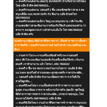
ดนตรีงานแต่งงาน (คอมฯ) สมรสสมรัก บ้านริมน้ำบางบัวทอง
โดย แอ๊ด มิวสิค 0867866022...
ดนตรีงานแต่งงาน วงดนตรี 3 ชิ้น แดนซ์เซอร์สาวสวย 4 คน
สนุกเต็มิ่ม แบบ สมรส สมรัก กับ ทีมงาน แอ๊ด มิวสคโทร
0867866022
ดนตรีงานแต่งงานเล็กๆ ใหญ่ แนวสนุกสนาน เวที+ไฟ+ทีม
งานแดนซ์สาวสวย+ทีมงานเราพร้อมรับใช้แล้วแต่งบของท่าน รา
คาเบาๆ ลองดูผลงานเรา แล้วท่านจะมั่นใจ โทร 0867866022
แอ๊ด มิวสิค ครับ
ดนตรีงานเกษียณ พิธีอำลาชีวิตราชการ / เลี้ยงข้าราชการ เลี้ยงอำ
ลาฯ/ ปิดกีฬา / ดนตรีงานสงกรานต์ รดน้ำดำหัว ประเพณีไทย และ
อื่นๆ
งานคาราโอเกะ+งานเครื่องเสียงสำหรับวง+งานดนตรี
สด+เวที+ไฟ+และทีมงานแดนซ์+กับเครื่องเสียงให้เช่า.+รับงาน
ดนตรี .เราทำมานาน แล้ว โทรมา..086-7866022
ดนตรี 4 ชิ้น ขนาดกลาง คนร่วมงานไม่มาก วงแอ๊ด มิวสิค
แนวเพลง ทุกสไตส์ สากลอมตะ+ลูกทุ่ง+สตริง ราคาประหยัด...
วงดนตรี แอ๊ด มิวสิค กับงานเกษียณราชการ จากใจถึงใจ
สายใยผูกพัน....
ดนตรีอีเลคโทนฯ งานเลี้ยงสังสรรค์ ข้าราชการ บก.ทหาร
สูงสุด งานเกษียณ ราขการ พนักงานวิสาหกิจ (ชุดเล็ก ชุดใหญ่)
พิธีอำลาราชการทหาร ราคาประหยัด...บรรยากาศอบอุ่น..โทร
สอบถามได้ครับ 0867866022 แอ๊ด มิวสิค
ดนตรีอีเล็คโทนฯ งานอำลาชีวิตราชการข้าราชการ สนุกแบบ