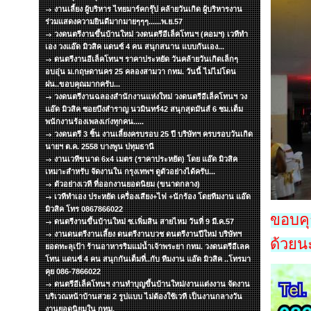
งานเลี้ยง ผู้บริหาร ไทยมาร์คกรุ๊ป คล้ายวันเกิด ผู้บริหารงาน
ร่วมแสดงความยินดีมากมายๆๆๆ......พ.ย.57
วงดนตรีงานขึ้นบ้านใหม่ วงดนตรีอีเล็คโทนฯ (คอมฯ) เวทีทำ
เอง วงแอ๊ด มิวสิค แดนซ์ 4 คน สนุกสนาน แบบกันเอง...
ดนตรีงานอีเล็คโทนฯ ราคาประหยัด วันคล้ายวันเกิดเล็กๆ
อบอุ่น ม.กฤษดานคร 25 คลองสามวา กทม. วันนี้ ไม่ไม่โดน
ฝน..ขอบคุณมากครับ...
วงดนตรีงานฉลองสำนักงานแห่งใหม่ วงดนตรีอีเล็คโทนฯ วง
แอ๊ด มิวสิค ซอยบึงสำราญ นวมินทร์42 สนุกสุดมันส์ 6 ชม.เต็ม
พนักงานร้องเพลงเก่งทุกคน.....
วงดนตรี 3 ชิ้น งานเลี้ยงครบรอบ 25 ปี บริษัทฯ ครบรอบวันเกิด
นายฯ ต.ค. 2558 บางพูน ปทุมธานี
งานเวทีขนาด 6x4 เมตร (ราคาประหยัด) โดย แอ๊ด มิวสิค
เหมาะสำหรับ จัดงานใน กรุงเทพฯ ดูตัวอย่างได้ครับ...
ตัวอย่างเวที ที่ออกงานยอดนิยม (ขนาดกลาง)
เวทีทำเอง ประหยัด เครื่องเสียง+ไฟ +นักร้อง โดยทีมงาน แอ๊ด
มิวสิค โทร 0867866022
ขอบคุ
ดนตรีงานขึ้นบ้านใหม่ ซ.เพิ่มสิน สายไหม วันที่ 9 มี.ค.57
งานดนตรีงานเลี้ยง ดนตรีงานบวช ดนตรีงานปีใหม่ บริษัทฯ
ด้วยนะ
ยอดทะลุเป้า ร้านอาหารริมแม่น้ำเจ้าพระยา กทม. วงดนตรีอีเลค
โทน แดนซ์ 4 คน สนุกกันเต็มที่..กับ ทีมงาน แอ๊ด มิวสิค ..โทรมา
คุย 086-7866022
ดนตรีอีเล็คโทนฯ งานทำบุญขึ้นบ้านใหม่/งานแต่งงาน จัดงาน
บริเวณหน้าบ้านสวย 2 รูปแบบ ไม่ต้องใช้เวที เป็นงานกลางวัน
งานยอดนิยมใน กทม.