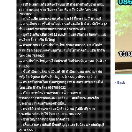
เวที 6 เมตร เครื่องเสียง ไฟบนเวที ตัวอย่างสำหรับงาน กทม.
(ออกงานบ่อย) ราคาไม่แพง โดย ทีม แอ๊ด มิวสิค โทร 086-
7866022....
งานวันเกิด และฉลองตรุษจีน ก,พ.54 ที่พระราม 7 นนทบุรี
งานเลี้ยงฉลองขึ้นบ้านใหม่ / ดนตรีวงแอ๊ด มิวสิค เวที+ไฟ 4 (2
ชั้น) แดนซ์ หลากหลายบรรยากาศ ราคาประหยัด...
มูลนิธิเฉลียวเตียรวงศ์ 12 ก.พ.54 ถนนเจริญกรุง ดินแดน แห่ง
คนไทยเชื้อสายจีน ยิ่งใหญ่
ตัวอย่างดนตรี งานขึ้นบ้านใหม่ บ้านสวยมากๆ ตามสไตส์ที่
ท่านเลือก ลองชมผลงานดูครับ...สนใจโทรมาคุยกัน แอ๊ด มิวสิค
โทร 086-7866022
งานขึ้นบ้านใหม่,งานไฟหน้าเวที วันนี้ร้อนที่สุด กทม. วันที่ 27
เม.ย.55
ขึ้นสำนักงานใหม่ นวมินทร์ 45 สำนักงานทนายความฯ กับ
หญิงลี ศรีจุมพล ศิลปินรับเชิญ 15 มิ.ย.55 (เวทีขนาดเล็ก)
ดนตรีขึ้นบ้านใหม่ อีเลคฯ(คอม) เวที 6 เมตร เครื่องเสียงไฟ
« Back
โดย แอ๊ด มิวสิค โทร 0867866022
เปิดอาคารใหม่ กรมทรัพยากรน้ำ กระทรวง
ทรัพยากรธรรมชาติและสิ่งแวดล้อม ... สมเด็จพระเทพฯเป็น
ประธาน งานดนตรีฉลองช่วงเย็น..
ดนตรีอีเลคโทนฯ+คอม+นักร้อง 2 คน (ไม่มีเวที) ราคา
ประหยัด..พร้อมรับใช้ โทรเลย...086-7866022
บ้านใหญ่กลางกรุง ซอย ลาดพร้าว
เลี้ยงแสดงความยินดี พี่จบปริญญา และรับน้อง มหาลัยธัญบุรี
21 พ.ย.55