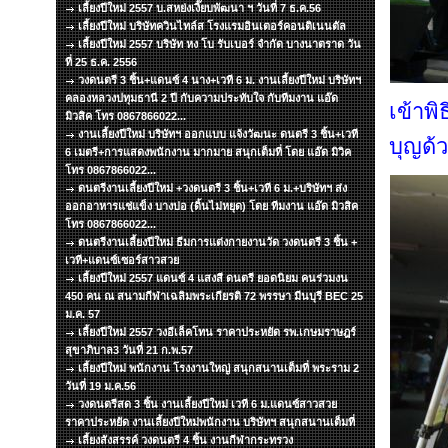
เลี้ยงปีใหม่ 2557 บ.สหย่งเงี๊ยบพัฒนา ฯ วันที่ 7 ธ.ค.56
เลี้ยงปีใหม่ บริษัทควินไทล์ส โรงแรมอินเตอร์คอนติเนนตัล
เลี้ยงปีใหม่ 2557 บริษัท หง โบ รับเบอร์ จำกัด บางนาตราด วัน
ที่ 25 ธ.ค. 2556
วงดนตรี 3 ชิ้น+แดนซ์ 4 นาง+เวที 6 ม. งานเลี้ยงปีใหม่ บริษัทฯ
คลองหลวงปทุมธานี 2 ปี กับความประทับใจ กับทีมงาน แอ๊ด
เข้าพ
มิวสิค โทร 0867866022...
งานเลี้ยงปีใหม่ บริษัทฯ ออกแบบ แจ้งวัฒนะ ดนตรี 3 ชิ้น+เวที
บุญด้ว
6 เมตรี+การแสดงพนักงาน มากมาย สนุกเต็มที่ โดย แอ๊ด มิวิค
โทร 0867866022...
ดนตรีงานเลี้ยงปีใหม่ +วงดนตรี 3 ชิ้น+เวที 6 ม.+บริษัทฯ ส่ง
ออกอาหารแช่แข็ง บางบ่อ (ดิ้นไม่หยุด) โดย ทีมงาน แอ๊ด มิวสิค
โทร 0867866022...
ดนตรีงานเลี้ยงปีใหม่ ธีมการแต่งกายงานวัด วงดนตรี 3 ชิ้น +
เวที+แดนซ์เซอร์สาวสวย
เลี้ยงปีใหม่ 2557 แดนซ์ 4 แสงสี ดนตรี ยอดนิยม คนร่วมงน
450 คน ณ สนามกีฬาเฉลิมพระเกียรติ 72 พรรษา มีนบุรี BEC 25
ม.ค. 57
เลี้ยงปีใหม่ 2557 วงอีเล็คโทน ราคาประหยัด รพ.เกษมราษฎร์
สุขาภิบาล3 วันที่ 21 ก.พ.57
เลี้ยงปีใหม่ พนักงาน โรงงานใหญ่ สนุกสนานเต็มที่ พระราม 2
วันที่ 19 ม.ค.56
วงดนตรีสด 3 ชิ้น งานเลี้ยงปีใหม่ เวที 6 ม.แดนซ์สาวสวย
ราคาประหยัด งานเลี้ยงปีใหม่พนักงาน บริษัทฯ สนุกสนานเต็มที่
เลี้ยงสังสรรค์ วงดนตรี 4 ชิ้น งานกีฬากระทรวง