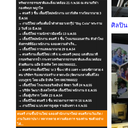
ทรัพยากรธรรมชาติและสิ่งแวดล้อม 21 ก.พ.56 ณ สนามกีฬา
กองทัพบก พญาไท
ดนตรี 3 ชิ้น เลี้ยงปีใหม่พนักงาน แถวรังสิต รางวัลมากมาย 3
มี.ค.56
งานปีใหม่ เครื่องดื่มน้ำดำค่ายอาเจกรุ๊ป "Big Cola" พระราม
ศิลปิน
2 วันที่ 16 มี.ค.56
เลี้ยงปีใหม่ รวมนักข่าวมือหนึ่ง 13 ม.ค.55
เลี้ยงปีใหม่พนักงาน ดนตรี 3 ชิ้น โรงแรมแมนดาริน หัวลำโพง
สังสรรค์พี่น้อง พนักงาน ฉลองความสำเร็จ...
เลี้ยงปีใหม่ การแสดงมากมาย 29 ธ.ค.54
ดนตรีงานเลี้ยงปีใหม่ เวที 6 ม.+ดนตรี (คอม) แสงสีบนเวที
กรมทรัพยากรน้ำ กระทรวงทรัพยากรธรรมชาติและสิ่งแวดล้อม
ด้วยทีมงาน แอ๊ด มิวสสิค โทร 0867866022..
ดนตรีงานเลี้ยงปีใหม่ วง 3 ชิ้น+เวที 6 เมตร + แดนซ์สาวสวย 4
คน บริษัทฯ รับเหมาก่อสร้าง ลาดกะบัง (จัดงานกลางพื้นที่โล่ง
แบบภูธร) โดย แอ๊ด มิวสิค โทร 0867866022
เลี้ยงปีใหม่ โรงแรมฮอริเดอินน์ พัทยา วันที่ 24 พ.ย.55
บริษัท วัฒนา อีเลคโทรนิค เลี้ยงปีใหม่ พนักงาน 8 ธ.ค.55
เลี้ยงผู้บริหาร โลตัส 23 ธ.ค.54
เลี้ยงปีใหม่ ดนตรี 3 ชิ้น หน่วยงานราชการ 16 ม.ค.55
งานปีใหม่ ม.บก.ทหารสูงสุด รามอินทรา 4 ก.พ.55
ดนตรี งานขึ้นบ้านใหม่ ฉลองสำนักงานฯใหม่/ ดนตรีงานวันเกิด /
งานวันสถาปนา / หลากหลาย ความต้องการ ของท่าน ชมตัวอย่าง
ได้...