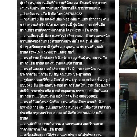
สู่เหย้า สนุกสนานเต็มพิกัด งานพี่น้อง มหาลัยเทคนิคกรุงเทพฯ
งานระดับประเทศ รวมรุ่นเก่าใหม่รายได้เข้ามาหาลัยเพียบ
,,,,โดยทีมงาน แอ๊ด มิวสิค โทร 0867866022
วงดนตรี 3 ชิ้น แสง+สี เสียง พร้อมทีมงานแดนซ์สาวสวย งาน
ฉลองความสำเร็จ ป.โท ม.รามฯ รุ่นพี่-รุ่นน้อง การแต่งชื่นมื่น
สนุกเหฮา ด้วยกิจกรรมมากมาย โดยทีมงาน แอ๊ด มิวสิค
งานเลี้ยงรุ่นพี่+น้อง ม.เทคโนโลยีพระจอมเกล้าพระนครเหนือ
การแสดงของ รุ่นน้อง ด้วยความประทับใจ แด่ รุ่นพี่..ทีมงาน
น้องๆ เตรียมการมาดี รุ่นพี่ชม..สนุกสนาน กับ ดนตรี วงแอ๊ด
มิวสิค เวที+ไฟ และทีมงานแดนซ์เซอร์..
ดนตรีงานเลี้ยงสังสรรค์ ด้วยรัก และผูกพันธ์ สนุกสนาน กับ
ดนตรีแอ๊ด มิวสิค และทีมงานแดนซ์สาวสวย..
ดนตรีฉลองความสำเร็จ งานเสร็จ มีการแสดงพนักงาน
ประกวดร้อง นักร้องรับเชิญ คุณสุเทพ ประยูรพิทักษ์
รูปแแบบดนตรีที่คุณเลือกได้ เช่น 1.รูปแบบวงเต็ม 5 ชิ้น 2.รูป
แบบวง 3 ชิ้น และยอดประหยัด ดนตรีอีเลคโทน งานเลี้ยง อ.มหา
ลัยนิด้า ราคาประหยัด มากด้วยคุณภาพ บรรยากาศ เป็นกันเอง
สนุกสนาน....โดยทีมงาน แอ๊ด มิวสิค โทร 0867866022
ดนตรีอีเลคโทนฯ นักร้อง 1 คน เครื่องเสียงขนาดเล็กด้วย
บทเพลงเก่าอมตะ รูปแบบทางการ สบายๆ งานเลึ้ยงสังสรรค์ราคา
ประหยัด กรุงเทพฯ โทร สอบถามได้ครับ 0867866022 แอ๊ด
มิวสิค
งานนักศึกษา งานกิจกรรม งานการแสดง ดนตรีประกวด
ราคามิตรภาพ โดย แอ๊ด มิวสิค
เครื่องเสียง+แสงให้เช่า งานแข่งประกวดโฟรค์ซอง งาน