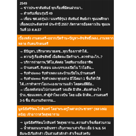
2549
ข่าวประชาสัมพันธ์ ทุกเรื่องที่มีคนฝากมา..
สำหรับเพื่อนรุ่นปี 49
เพื่อน ชศ.ม6รุ่น3 / นนทรีย์รุ่น3 สัมพันธ์ ศิษย์เก่า ชุมแพศึกษา
เลี้ยงพบประสังสรรค์ ประจำปี 2557 ภัตราคารอ๊อดดาวเงิน ชุมแพ
วันที่ 10 ส.ค.57
เบื้องหลัง งานดนตรี+อยากเปิดร้าน+ปัญหา+ลิขสิทธิ์เพลง..งานหลาก
หลาย กับคนรักดนตรี
มีปัญหา..ปรึกษาทนายเดช...ทุกเรื่องเราทำได้..
ความรู้เรื่องลิขสิทธิ์ เมื่อคิดจะเปิดร้านฯ...ควรทำอะไร..?
บริการถ่ายภาพ,วีดีโอ,ตัดต่อ โดยทีมงานมืออาชีพ
บ้านดนตรี..รับสอน และบรรเลงเปียโน ไวโอลีน...
รับทำdemo รับทำเพลง และบ้านเปียโน,บ้านดนตรี
รับทำdemo รับทำเพลง ทุกอย่าง มีโน๊ตมา 1 ชิ้นก็ทำให้
ได้..เราทำคาราโอเกะเองมานานแล้ว โดยคนมีฝีมือ..
เบื้องหลังก่อนไปงานดนตรี วงแอ๊ด มิวสิค ..ต้องทำอะไร
บ้าง..ซ่อมแหลก..ทำตู้ลำโพง เจบิน โดย แอ๊ด มิวสิค...งานดนตรี
3-5 ชิ้น กับงานกิจกรรม...
มูลนิธิศรีรัตนโกสินทร์ โดย"พระครูไพศาลประชาทร" (หลวงพ่อ
ดนัย) เจ้าอาวาสวัดสุทธาราม
มูลนิธิศรีรัตนโกสินทร์ วัดสุทธาราม..ความสำเร็จเพื่อส่วนรวม
น้ำท่วมถนนรามอินทรา เก็บภาพมาเล่าเรื่อง เมื่อ 5 พ.ย. 54
ฝันจะมีเรือสักลำ เป็นส่วนตัวสักลำ สำเร็จแล้วครับ