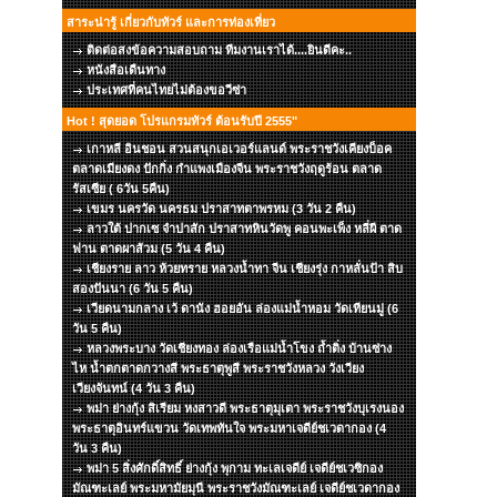
สาระน่ารู้ เกี่ยวกับทัวร์ และการท่องเที่ยว
ติดต่อสงข้อความสอบถาม ทีมงานเราได้....ยินดีคะ..
หนังสือเดืนทาง
ประเทศที่คนไทยไม่ต้องขอวีซ่า
Hot ! สุดยอด โปรแกรมทัวร์ ต้อนรับปี 2555"
เกาหลี อินชอน สวนสนุกเอเวอร์แลนด์ พระราชวังเคียงบ็อค
ตลาดเมียงดง ปักกิ่ง กำแพงเมืองจีน พระราชวังฤดูร้อน ตลาด
รัสเซีย ( 6วัน 5คืน)
เขมร นครวัด นครธม ปราสาทตาพรหม (3 วัน 2 คืน)
ลาวใต้ ปากเซ จำปาสัก ปราสาทหินวัดพู คอนพะเพ็ง หลี่ผี ตาด
ฟาน ตาดผาส้วม (5 วัน 4 คืน)
เชียงราย ลาว ห้วยทราย หลวงน้ำทา จีน เชียงรุ่ง กาหลั่นป้า สิบ
สองปันนา (6 วัน 5 คืน)
เวียดนามกลาง เว้ ดานัง ฮอยอัน ล่องแม่น้ำหอม วัดเทียนมู่ (6
วัน 5 คืน)
หลวงพระบาง วัดเชียงทอง ล่องเรือแม่น้ำโขง ถ้ำติ่ง บ้านซ่าง
ไห น้ำตกตาดกวางสี พระธาตุพูสี พระราชวังหลวง วังเวียง
เวียงจันทน์ (4 วัน 3 คืน)
พม่า ย่างกุ้ง สิเรียม หงสาวดี พระธาตุมุเตา พระราชวังบุเรงนอง
พระธาตุอินทร์แขวน วัดเทพทันใจ พระมหาเจดีย์ชเวดากอง (4
วัน 3 คืน)
พม่า 5 สิ่งศักดิ์สิทธิ์ ย่างกุ้ง พุกาม ทะเลเจดีย์ เจดีย์ชเวซิกอง
มัณฑะเลย์ พระมหามัยมุนี พระราชวังมัณฑะเลย์ เจดีย์ชเวดากอง