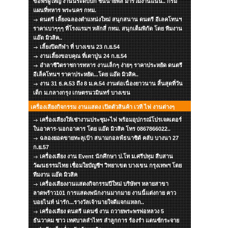
ขอพรผู้ใหญ่ งานนี้ระดับบิ๊ก ชั้นนายพล มาร่วมงานแน่น.. กรม
แผนที่ทหาร พระนคร กทม.
ดนตรี เลี้ยงฉลองตำแหน่งใหม่ สนุกสนาน ดนตรี อีเลคโทนฯ
ราคาเบาๆๆๆ ที่โรงแรมฯ หลักสี่ กทม. สนุกเต็มพิกัด โดย ทีมงาน
แอ๊ด มิวสิค..
เลี้ยงปิดกีฬา ที่ บางเขน 23 ก.ย.54
งานเลี้ยงขอบคุณ ที่เตาปูน 24 ก.ย.54
อำลาชีวิตราชการทหาร งานเล็กๆ ง่ายๆ ราคาประหยัด ดนตรี
อีเล็คโทนฯ ราคาประหยัด...โดย แอ๊ด มิวสิค..
งาน 31 ธ.ค.53 ถึง 8 ม.ค.54 งานต่อเนื่องยาวนาน สิ้นสุดที่วัน
เด็ก ม.กลางกรุง เกษตรนวมินทร์ บางเขน
เครื่องเสียงกิจกรรม งานแสดง เปิดตัวสินค้า เวที ไฟ งานต่างๆ
เครื่องเสียงให้เช่างานประชุม+ไฟ พร้อมอุปกรณ์โปรเจคเตอร์
ในอาคาร-นอกอาคาร โดย แอ๊ด มิวสิค โทร 0867866022..
ฉลองยอดขายทะลุเป้า สนามกอลฟ์ธนาซิต้ คลับ บางนา 27
ก.ย.57
เครื่องเสียง งาน Event นักศึกษา ป.โท ม.ศรีปทุม สืบสาน
วัฒนธรรมไทย เชื่อมใยบัญชีฯ วิทยาเขต บางเขน กรุงเทพฯ โดย
ทีมงาน แอ๊ด มิวสิค
เครื่องเสียงงานแสดงกิจกรรมปีใหม่ บริษัทฯ หลายสาขา
ลาดพร้าว101 การแสดงพนักงานมากมาย งานนี้แต่งกาย คาว
บอยไนท์ น่ารัก...รางวัลเจ้านายใจดีแจกแหลก..
เครื่องเสียง ดนตรี แดนซ์ งาน ถวายพระพรพ่อหลวง 5
ธันวาคม ชาว เทศบาลลำไทร ลำลูกการ ร้องรำ แดนซ์กระจาย