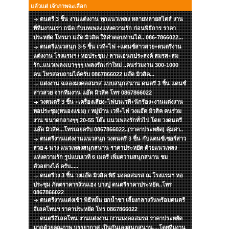
แล้วแต่ เจ้าภาพจะเลือก
ดนตรี 3 ชิ้น งานแต่งงาน ทุกแนวเพลง หลายหลายสไตส์ งาน
ที่ทีมงานเรา ถนัด กับบทเพลงแห่งความรัก ก่อนพิธีการ ราคา
ประหยัด โทรมา แอ๊ด มิวสิค ให้คำตอบท่านได้.. 086-7866022...
ดนตรีแนวสนุก 3-5 ชิ้น เวที+ไฟ +แดนซ์สาวสวย+ดนตรีงาน
แต่งงาน โรงแรมฯ / หอประชุม / ลานเอนกประสงค์ สมรส+สม
รัก..แนวเพลงเบาๆๆๆ เพลงรักเก่าใหม่ ..คนร่วมงาน 300-1000
คน โทรสอบถามได้ครับ 0867866022 แอ๊ด มิวสิค...
แต่งงาน ฉลองมงคลสมรส แบบสนุกสนาน ดนตรี 3 ชิ้น แดนซ์
สาวสวย จากทีมงาน แอ๊ด มิวสิค โทร 0867866022
วงดนตรี 3 ชิ้น +เครื่องเสียง+ไฟบนเวที+นักร้อง+งานแต่งงาน
หอประชุม(หนองแขม) / หมู่บ้าน เวที+ไฟ วงแอ๊ด มิวสิค คนร่วม
งาน ขนาดกลางๆๆ 20-55 โต๊ะ แนวเพลงรักทั่วไป โดย วงดนตรี
แอ๊ด มิวสิค...โทรเลยครับ 0867866022..(ราคาประหยัด) คุ้มค่า..
ดนตรีงานแต่งงานแนวสนุก วงดนตรี 3 ชิ้น กับแดนซ์เซอร์สาว
สวย 4 นาง แนวเพลงสนุกสนาน ราคาประหยัด ด้วยแนวเพลง
แห่งความรัก รูปแบบเวที 6 เมตรี เพิ่มความสนุกสนาน ชม
ตัวอย่างได้ ครับ.....
ดนตรีวง 3 ชิ้น วงแอ๊ด มิวสิค พิธี มงคลสมรส ณ โรงแรมฯ หอ
ประชุม ภัตตราคารง้วนเฮง บางปู ดนตรีราคาประหยัด..โทร
0867866022
ดนตรีงานแต่งเช้า พิธีหมั้น ยกน้ำชา เลี้ยงกลางวันพร้อมดนตรี
อีเลคโทนฯ ราคาประหยัด โทร 0867866022
ดนตรีอีเลคโทน งานแต่งงาน /งานมงคลสมรส ราคาประหยัด
มากด้วยคุณภาพ บรรยากาศ เป็นกันเองสนุกสนาน....โดยทีมงาน