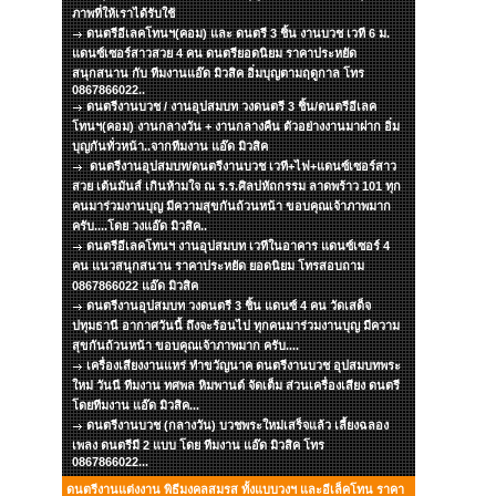
ภาพที่ให้เราได้รับใช้
ดนตรีอีเลคโทนฯ(คอม) และ ดนตรี 3 ชิ้น งานบวช เวที 6 ม.
แดนซ์เซอร์สาวสวย 4 คน ดนตรียอดนิยม ราคาประหยัด
สนุกสนาน กับ ทีมงานแอ๊ด มิวสิค อิ่มบุญตามฤดูกาล โทร
0867866022..
ดนตรีงานบวช / งานอุปสมบท วงดนตรี 3 ชิ้น/ดนตรีอีเลค
โทนฯ(คอม) งานกลางวัน + งานกลางคืน ตัวอย่างงานมาฝาก อิ่ม
บุญกันทั่วหน้า..จากทีมงาน แอ๊ด มิวสิค
ดนตรีงานอุปสมบท/ดนตรีงานบวช เวที+ไฟ+แดนซ์เซอร์สาว
สวย เต้นมันส์ เกินห้ามใจ ณ ร.ร.ศิลปหัถกรรม ลาดพร้าว 101 ทุก
คนมาร่วมงานบุญ มีความสุขกันถ้วนหน้า ขอบคุณเจ้าภาพมาก
ครับ....โดย วงแอ๊ด มิวสิค..
ดนตรีอีเลคโทนฯ งานอุปสมบท เวทีในอาคาร แดนซ์เซอร์ 4
คน แนวสนุกสนาน ราคาประหยัด ยอดนิยม โทรสอบถาม
0867866022 แอ๊ด มิวสิค
ดนตรีงานอุปสมบท วงดนตรี 3 ชิ้น แดนซ์ 4 คน วัดเสด็จ
ปทุมธานี อากาศวันนี้ ถึงจะร้อนไป ทุกคนมาร่วมงานบุญ มีความ
สุขกันถ้วนหน้า ขอบคุณเจ้าภาพมาก ครับ....
เครื่องเสียงงานแหร่ ทำขวัญนาค ดนตรีงานบวช อุปสมบทพระ
ใหม่ วันนี ทีมงาน ทศพล หิมพานต์ จัดเต็ม ส่วนเครื่องเสียง ดนตรี
โดยทีมงาน แอ๊ด มิวสิค...
ดนตรีงานบวช (กลางวัน) บวชพระใหม่เสร็จแล้ว เลี้ยงฉลอง
เพลง ดนตรีมี 2 แบบ โดย ทีมงาน แอ๊ด มิวสิค โทร
0867866022...
ดนตรีงานแต่งงาน พิธีมงคลสมรส ทั้งแบบวงฯ และอีเล็คโทน ราคา