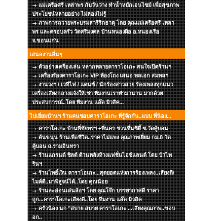
แม่เครือศรี เหล่าพร กับวันว่าง ทำน้ำหมักเอนไซม์ เพื่อสุขภาพ
ประโยชน์หลายอย่าง ไม่ลองไม่รู้
ภาพการถวายพระบรมสารีริกธาตุ โดย คุณแม่เครือศรี เหลา
พร และครอบครัว วัดศรีมงคล บ้านหนองผือ อ.หนองเรือ
จ.ขอนแก่น
เสนองานอื่นๆ
ตัวอย่างเครื่องเล่น หลากหลายคาราโอเกะ สนใจเปิดร้านฯ
เครื่องร้องคาราโอเกะ VIP ห้องโถง เสนอ พลเอก สมพลฯ
งานวงฯ / เวทีไฟ / แดนซ์ / นักร้องสาวสวย ร้องเพลงทุกแนว
เครื่องเสียงกลางแจ้งให้เช่า ทีมงานเราทำมานาน มากด้วย
ประสบการณ์..โดย ทีมงาน แอ๊ด มิวสิค...
ไปเยี่ยมบ้านฯ ร้านคนชอบคาราโอเกะ ที่รู้จักกัน..แบบ พี่น้อง...
คาราโอเกะ บ้านพี่ชัยพรฯ +พี่นคร ชวนชื่นซิตี้ ซ.วัดคู้บอน
ต้นขนุน ร้านเพือชีวิต..ราคาไม่แพง คุณภาพเยี่ยม กม.8 วัด
คู้บอน ถ.รามอินทรา
ร้านแกรนด์ ชิลด์ ด้านหลังห้างแฟชั่นไอซ์แลนด์ โดย ป๋าไพ
รินฯ
ร้านโพธิ์เงิน คาราโอเกะ...สุดยอดแห่งการร้องเพลง..เสียงดี/
ไมค์ดี..มาพิสูจน์ได้..โดย คุณน้อย
ร้านละอ่อนเล่นล้อฯ โดย คุณโจ๊ก บรรยากาศดี ราคา
ถูก...คาราโอเกะเสียงดี..โดย ทีมงาน แอ๊ด มิวสิค
ครัวน้อง นก "สบาย สบาย คาราโอเกะ ...เสียงคุณภาพ..ขอบ
อก..