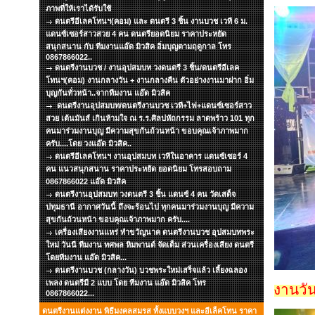
ภาพที่ให้เราได้รับใช้
ดนตรีอีเลคโทนฯ(คอม) และ ดนตรี 3 ชิ้น งานบวช เวที 6 ม.
แดนซ์เซอร์สาวสวย 4 คน ดนตรียอดนิยม ราคาประหยัด
สนุกสนาน กับ ทีมงานแอ๊ด มิวสิค อิ่มบุญตามฤดูกาล โทร
0867866022..
ดนตรีงานบวช / งานอุปสมบท วงดนตรี 3 ชิ้น/ดนตรีอีเลค
โทนฯ(คอม) งานกลางวัน + งานกลางคืน ตัวอย่างงานมาฝาก อิ่ม
บุญกันทั่วหน้า..จากทีมงาน แอ๊ด มิวสิค
ดนตรีงานอุปสมบท/ดนตรีงานบวช เวที+ไฟ+แดนซ์เซอร์สาว
สวย เต้นมันส์ เกินห้ามใจ ณ ร.ร.ศิลปหัถกรรม ลาดพร้าว 101 ทุก
คนมาร่วมงานบุญ มีความสุขกันถ้วนหน้า ขอบคุณเจ้าภาพมาก
ครับ....โดย วงแอ๊ด มิวสิค..
ดนตรีอีเลคโทนฯ งานอุปสมบท เวทีในอาคาร แดนซ์เซอร์ 4
คน แนวสนุกสนาน ราคาประหยัด ยอดนิยม โทรสอบถาม
0867866022 แอ๊ด มิวสิค
ดนตรีงานอุปสมบท วงดนตรี 3 ชิ้น แดนซ์ 4 คน วัดเสด็จ
ปทุมธานี อากาศวันนี้ ถึงจะร้อนไป ทุกคนมาร่วมงานบุญ มีความ
สุขกันถ้วนหน้า ขอบคุณเจ้าภาพมาก ครับ....
เครื่องเสียงงานแหร่ ทำขวัญนาค ดนตรีงานบวช อุปสมบทพระ
ใหม่ วันนี ทีมงาน ทศพล หิมพานต์ จัดเต็ม ส่วนเครื่องเสียง ดนตรี
โดยทีมงาน แอ๊ด มิวสิค...
ดนตรีงานบวช (กลางวัน) บวชพระใหม่เสร็จแล้ว เลี้ยงฉลอง
เพลง ดนตรีมี 2 แบบ โดย ทีมงาน แอ๊ด มิวสิค โทร
งานวัน
0867866022...
ดนตรีงานแต่งงาน พิธีมงคลสมรส ทั้งแบบวงฯ และอีเล็คโทน ราคา