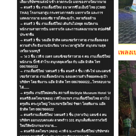
เลี้ยง บริษัทฯขนส่งนำเข้า ลาดกระบัง แจกของรางวัลมากมาย
ดนตรี 3 ชิ้น งานเลี้ยงปีใหม่ ธนาคารซีไอเอ็มบี ไทย (CIMB
THAI) โรงงานยาสูบ กระทรวงการคลัง แจกรางวัล และการ
แสดงมากมาย ฉลองชัย รายได้ทะลุเป้า..หลายร้อยล้าน
ดนตรี 3 ชิ้น งานเลี้ยงปีใหม่ เต้นกันไม่หยุด จนปิดงาน
พนักงานสายการบิน แจกรางวัล และการแสดงมากมาย สปอต์ซิตื้
ประชาชื่น
ดนตรี 3 ชิ้น วงแอ๊ด มิวสิค แดนเซอร์สาวสวย งานเลี้ยงฉลอง
ความสำเร็จ ธีมงานนักเรียน 'เจาะเวลาสู่วัยใส' สนุกสนานสุด
เพลงเ
เหวี่ยง นนทบุรี
วง 3 ชิ้น เวที 6 เมตร แดนซ์เซอร์สาวสวย 4 คน งานเลี้ยงปีใหม่
พนักงาน บิ๊กซี สำโรง สนุกสดุดเหวี่ยง กับ แอ๊ด มิวสิค โทร
0867866022
งานเลี้ยงปีใหม่ วงดนตรี 3 ชิ้น ดนตรี 4 ชิ้น เวที+ไฟ และแดนซ์
เซอร์สาวสวย งานเลี้ยงพนักงาน ฉลองความสำเร็จยอดทะลุเป้า
บริษัทฯ โดย ทีมงาน แอ๊ด มิวสิค โทร 0867866022...โทรสอบถาม
ได้......
ตรุษจีน งานปีใหม่คนจีน สถานที่ MeStyle Museum Hotel วง
ดนตรีอีเลคโทนฯ(คอม) เวทีโรงแรมฯ งานเลี้ยงปีใหม่ไทย ยาวไป
ตรุษจีน ตระกูลใหญ่ โรงแรมฯเปิดใหม่ รัชดา โดยทีมงาน แอ๊ด
มิวสิค โทร 0867866022
ดนตรีงานเลี้ยงปีใหม่ วงดนตรี 3 ชิ้น (กลางวัน) แดนซ์ 4 คน
บริษัทฯ ออกแบบตกแต่ง ลาดพร้าว 101 สนุกเต็มที่แจกรางวัลปี
ใหม่ให้พนักงานมากมาย....
ดนตรีอีเลคโทนฯ (คอม) +เวที 6 ม.+งานเลี้ยงปีใหม่ บริษัทฯส่ง