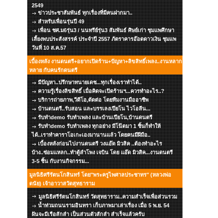
2549
ข่าวประชาสัมพันธ์ ทุกเรื่องที่มีคนฝากมา..
สำหรับเพื่อนรุ่นปี 49
เพื่อน ชศ.ม6รุ่น3 / นนทรีย์รุ่น3 สัมพันธ์ ศิษย์เก่า ชุมแพศึกษา
เลี้ยงพบประสังสรรค์ ประจำปี 2557 ภัตราคารอ๊อดดาวเงิน ชุมแพ
วันที่ 10 ส.ค.57
เบื้องหลัง งานดนตรี+อยากเปิดร้าน+ปัญหา+ลิขสิทธิ์เพลง..งานหลาก
หลาย กับคนรักดนตรี
มีปัญหา..ปรึกษาทนายเดช...ทุกเรื่องเราทำได้..
ความรู้เรื่องลิขสิทธิ์ เมื่อคิดจะเปิดร้านฯ...ควรทำอะไร..?
บริการถ่ายภาพ,วีดีโอ,ตัดต่อ โดยทีมงานมืออาชีพ
บ้านดนตรี..รับสอน และบรรเลงเปียโน ไวโอลีน...
รับทำdemo รับทำเพลง และบ้านเปียโน,บ้านดนตรี
รับทำdemo รับทำเพลง ทุกอย่าง มีโน๊ตมา 1 ชิ้นก็ทำให้
ได้..เราทำคาราโอเกะเองมานานแล้ว โดยคนมีฝีมือ..
เบื้องหลังก่อนไปงานดนตรี วงแอ๊ด มิวสิค ..ต้องทำอะไร
บ้าง..ซ่อมแหลก..ทำตู้ลำโพง เจบิน โดย แอ๊ด มิวสิค...งานดนตรี
3-5 ชิ้น กับงานกิจกรรม...
มูลนิธิศรีรัตนโกสินทร์ โดย"พระครูไพศาลประชาทร" (หลวงพ่อ
ดนัย) เจ้าอาวาสวัดสุทธาราม
มูลนิธิศรีรัตนโกสินทร์ วัดสุทธาราม..ความสำเร็จเพื่อส่วนรวม
น้ำท่วมถนนรามอินทรา เก็บภาพมาเล่าเรื่อง เมื่อ 5 พ.ย. 54
ฝันจะมีเรือสักลำ เป็นส่วนตัวสักลำ สำเร็จแล้วครับ