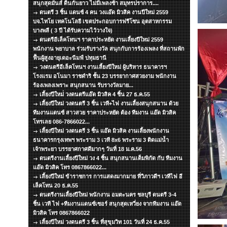
สนุกสุดมันส์ ดิ้นกันยาว ไม่มีเพลงช้า สมุทรปราการ....
ดนตรี 3 ชิ้น แดนซ์ 4 คน วงแอ๊ด มิวสิค งานปีใหม่ 2559
บจ.ไทโย เทคโนโลยี เขตประกอบการฟรีโซน อุตสาหกรรม
บางพลี ( 3 ปี ได้รับความไว้วางใจ)
ดนตรีอีเล็คโทนฯ ราคาประหยัด งานเลี้ยงปีใหม่ 2559
พนักงาน พยาบาล ร่วมรับรางวัล สนุกกับการร้องเพลง ที่สถานพัก
ฟื้นผู้สูงอายุเดอะนีมฟ์ ปทุมธานี
วงดนตรีอีเล็คโทนฯ งานเลี้ยงปีใหม่ ผู้บริหาร ธนาคารฯ
โรงแรม อโนมา ราชดำริ ชั้น 23 บรรยากาศสวยงาม พนักงาน
ร้องเพลงเพราะ สนุกสนาน รับรางวัลมาย...
เลี้ยงปีใหม่่ วงดนตรีแอ๊ด มิวสิค 4 ชิ้น 27 ธ.ค.55
เลี้ยงปีใหม่ วงดนตรี 3 ชิ้น เวที+ไฟ งานเลี้ยงสนุกสนาน ด้วย
ทีมงานแดนซ์ สาวสวย ราคาประหยัด ต้อง ทีมงาน แอ๊ด มิวสิค
โทรเลย 086-7866022...
เลี้ยงปีใหม่ วงดนตรี 3 ชิ้น แอ๊ด มิวสิค งานเลี้ยงพนักงาน
ธนาคารกรุงเทพฯ พระราม 3 เวที 8x6 พระราม 3 ติดแม่น้ำ
เจ้าพระยา บรรยาศกาศดีมากๆ วันที่ 18 ม.ค.56
ดนตรีงานเลี้ยงปีใหม่ วง 4 ชิ้น สนุกสนานเต็มพิกัด กับ ทีมงาน
แอ๊ด มิวสิค โทร 0867866022...
เลี้ยงปีใหม่ ข้าราชการ การแสดงมากมาย ที่วิภาวดีฯ เวทีไฟ อี
เล็คโทน 20 ธ.ค.55
ดนตรีงานเลี้ยงปีใหม่ พนักงาน อมตะนคร ชลบุรี ดนตรี 3-4
ชิ้น เวที ไฟ +ทีมงานแดนซ์เซอร์ สนุกสุดเหวี่ยง จากทีมงาน แอ๊ด
มิวสิค โทร 0867866022
เลี้ยงปีใหม่ วงดนตรี 3 ชิ้น ที่สุขุมวิท 101 วันที่ 24 ธ.ค.55