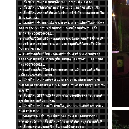
เลี้ยงปีใหม่ 2557 บ.สหย่งเงี๊ยบพัฒนา ฯ วันที่ 7 ธ.ค.56
เลี้ยงปีใหม่ บริษัทควินไทล์ส โรงแรมอินเตอร์คอนติเนนตัล
เลี้ยงปีใหม่ 2557 บริษัท หง โบ รับเบอร์ จำกัด บางนาตราด วัน
ที่ 25 ธ.ค. 2556
วงดนตรี 3 ชิ้น+แดนซ์ 4 นาง+เวที 6 ม. งานเลี้ยงปีใหม่ บริษัทฯ
คลองหลวงปทุมธานี 2 ปี กับความประทับใจ กับทีมงาน แอ๊ด
มิวสิค โทร 0867866022...
งานเลี้ยงปีใหม่ บริษัทฯ ออกแบบ แจ้งวัฒนะ ดนตรี 3 ชิ้น+เวที
6 เมตรี+การแสดงพนักงาน มากมาย สนุกเต็มที่ โดย แอ๊ด มิวิค
โทร 0867866022...
ดนตรีงานเลี้ยงปีใหม่ +วงดนตรี 3 ชิ้น+เวที 6 ม.+บริษัทฯ ส่ง
ออกอาหารแช่แข็ง บางบ่อ (ดิ้นไม่หยุด) โดย ทีมงาน แอ๊ด มิวสิค
โทร 0867866022...
ดนตรีงานเลี้ยงปีใหม่ ธีมการแต่งกายงานวัด วงดนตรี 3 ชิ้น +
เวที+แดนซ์เซอร์สาวสวย
เลี้ยงปีใหม่ 2557 แดนซ์ 4 แสงสี ดนตรี ยอดนิยม คนร่วมงน
450 คน ณ สนามกีฬาเฉลิมพระเกียรติ 72 พรรษา มีนบุรี BEC 25
ม.ค. 57
เลี้ยงปีใหม่ 2557 วงอีเล็คโทน ราคาประหยัด รพ.เกษมราษฎร์
สุขาภิบาล3 วันที่ 21 ก.พ.57
เลี้ยงปีใหม่ พนักงาน โรงงานใหญ่ สนุกสนานเต็มที่ พระราม 2
วันที่ 19 ม.ค.56
วงดนตรีสด 3 ชิ้น งานเลี้ยงปีใหม่ เวที 6 ม.แดนซ์สาวสวย
ราคาประหยัด งานเลี้ยงปีใหม่พนักงาน บริษัทฯ สนุกสนานเต็มที่
เลี้ยงสังสรรค์ วงดนตรี 4 ชิ้น งานกีฬากระทรวง