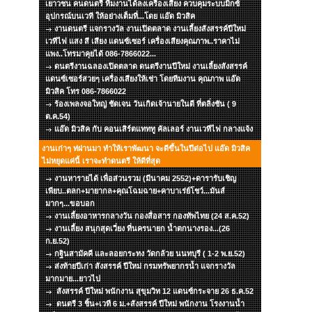
เยาวชน คนดนตรี ทีมงานได้ลงเครื่องเสียง ควบคุมระบบมิกซ์
อุปกรณ์บนเวที ให้อย่างเต็มที่...โดย แอ๊ด มิวสิค
งานดนตรี แจกรางวัล งานเปิดตลาด งานเลี้ยงสังสรรค์ปีใหม่
เวทีไฟ แสง สี เสียง แดนซ์เซอร์ เครื่องเสียงคุณภาพ..ราคาไม่
แพง..โทรมาคุยได้ 086-7866022...
ดนตรีงานฉลองเปิดตลาด ดนตรีงานปีใหม่ งานเลี้ยงสังสรรค์
แดนซ์เซอร์สวยๆ เครื่องเสียงให้เช่า โดยทีมงาน คุณภาพ แอ๊ด
มิวสิค โทร 086-7866022
ร้องเพลงจอใหญ่ ชัดเจน วันเกิดเจ้านายในดี ที่ตลิ่งชัน ( 9
ต.ค.54)
แอ๊ด มิวสิค กับ คอนเสิร์ตแทททู คัลเลอร์ งานเวทีไฟ กลางแจ้ง
งานเก่าๆ ท่ผ่านมา ทำให้เราพัฒนา จะดีขึ้นในปีต่อไป แอ๊ด มิวสิค
ไม่หยุดแค่นี้ เราจะทำดนตรี ให้ดีที่สุด
งานหารายได้ เพื่อส่วนรวม (มีนาคม 2552)+ดารารับเชิญ
เพียบ..ตลก+มายากล+คุณโฉมฉาย+คาบาเร่ย์โชว์...มันส์
มากๆ...ขอบอก
งานเลี้ยงอาหารกลางวัน กองสื่อสาร กองทัพไทย (24 ส.ค.52)
งานเลี้ยง สนุกสุดเวี่ยง ที่นครนายก น้ำตกนางรอง...(26
ก.ย.52)
กฐินสามัคคี และลอยกระทง วัดกล้วย นนทบุรี ( 1-2 พ.ย.52)
ส่งท้ายปีเก่า สังสรรค์ ปีใหม่ กรมทรัพยากรน้ำ แจกรางวัล
มากมาย...ยาวไป
สังสรรค์ ปีใหม่ พนักงาน สุขุมวิท 12 แดนซ์กระจาย 26 ธ.ค.52
ดนตรี 3 ชิ้น+เวที 6 ม.+สังสรรค์ ปีใหม่ พนักงาน โรงงานน้ำ