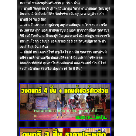
หงสาวดี พระธาตุอินทร์แขวน (6 วัน 5 คืน)
บาหลี วัดกุนุงกาวี ปุราทามันอายุน วิหารทานาห์ลอต วัดบาตูร์
คินตามณี วัดตัมปะก์ซีริง วัดถ้ำช้าง เมืองอูบุด หาดกูต้า ระบำ
บาหลี (4 วัน 3 คืน)
เจาะลึกเนปาล กาฐมัณฑุ สถูปสวะยัมภูนาถ โปขระ ล่องเรือ
ทะเลสาบเฟวา ยอดเขามัจฉาปูชเร ยอดเขาซารางก็อต วัดดาบา
ซินี เจดีย์โพธินาถ ปักตะปุร์ วัดกุมเภสวอร์ เมืองปะฏัน พระราชวัง
หนุมานโธกา ธุลิเขล ยอดเขาเอเวอร์เรส วัดปศุปฏินาถ ระบำ
เนปาลี (5 วัน 4 คืน)
อียิปต์ ดินแดนฟาโรห์ กรุงไคโร เมมฟิส ซัคคาร่า มหาพีระมิ
ดกีซ่า อเล็กซานเดรีย ปอมเปย์พิลลาร์ ป้อมปราการซิทาเดล
พิพิธภัณฑ์อียิปต์ สุเหร่าโมฮัมหมัดอาลี ล่องเรือแม่น้ำไนล์ โชว์
ระบำหน้าท้อง ล่องเรือเฟลุกกะ (6 วัน 5 คืน )