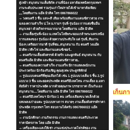
สู่เหย้า สนุกสนานเต็มพิกัด งานพี่น้อง มหาลัยเทคนิคกรุงเทพฯ
งานระดับประเทศ รวมรุ่นเก่าใหม่รายได้เข้ามาหาลัยเพียบ
,,,,โดยทีมงาน แอ๊ด มิวสิค โทร 0867866022
วงดนตรี 3 ชิ้น แสง+สี เสียง พร้อมทีมงานแดนซ์สาวสวย งาน
ฉลองความสำเร็จ ป.โท ม.รามฯ รุ่นพี่-รุ่นน้อง การแต่งชื่นมื่น
สนุกเหฮา ด้วยกิจกรรมมากมาย โดยทีมงาน แอ๊ด มิวสิค
งานเลี้ยงรุ่นพี่+น้อง ม.เทคโนโลยีพระจอมเกล้าพระนครเหนือ
การแสดงของ รุ่นน้อง ด้วยความประทับใจ แด่ รุ่นพี่..ทีมงาน
น้องๆ เตรียมการมาดี รุ่นพี่ชม..สนุกสนาน กับ ดนตรี วงแอ๊ด
มิวสิค เวที+ไฟ และทีมงานแดนซ์เซอร์..
ดนตรีงานเลี้ยงสังสรรค์ ด้วยรัก และผูกพันธ์ สนุกสนาน กับ
ดนตรีแอ๊ด มิวสิค และทีมงานแดนซ์สาวสวย..
ดนตรีฉลองความสำเร็จ งานเสร็จ มีการแสดงพนักงาน
ประกวดร้อง นักร้องรับเชิญ คุณสุเทพ ประยูรพิทักษ์
รูปแแบบดนตรีที่คุณเลือกได้ เช่น 1.รูปแบบวงเต็ม 5 ชิ้น 2.รูป
แบบวง 3 ชิ้น และยอดประหยัด ดนตรีอีเลคโทน งานเลี้ยง อ.มหา
ลัยนิด้า ราคาประหยัด มากด้วยคุณภาพ บรรยากาศ เป็นกันเอง
เก็บภ
สนุกสนาน....โดยทีมงาน แอ๊ด มิวสิค โทร 0867866022
ดนตรีอีเลคโทนฯ นักร้อง 1 คน เครื่องเสียงขนาดเล็กด้วย
บทเพลงเก่าอมตะ รูปแบบทางการ สบายๆ งานเลึ้ยงสังสรรค์ราคา
ประหยัด กรุงเทพฯ โทร สอบถามได้ครับ 0867866022 แอ๊ด
มิวสิค
งานนักศึกษา งานกิจกรรม งานการแสดง ดนตรีประกวด
ราคามิตรภาพ โดย แอ๊ด มิวสิค
เครื่องเสียง+แสงให้เช่า งานแข่งประกวดโฟรค์ซอง งาน