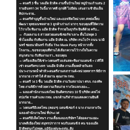
ดนตรี 3 ชิ้น วงแอ๊ด มิวสิค งานขึ้นบ้านใหม่ หมู่บ้านเก้าแสน 2
รามอินทรา 34 วันนี้อากาศดี ฤกษ์ดี ไม่มีฝน เล่นยาวเช้ายันเย็น
ทิปกระจาย..
ดนตรีทำบุญขึ้นบ้านใหม่ และออฟฟิตใหม่ บจก.สหย่งเงี๊ยบ
พัฒนา พุทธมนฑลสาย 3 ลูกค้าเก่าแก่ มากๆ ขอบคุณที่ให้ความ
ไว้วางใจ ทีมงาน แอ๊ด มิวสิค ร่ำรวยในธุรกิจ ยินดีด้วย ครับ...
กับผลงาน 6 สาวยสวยแดนซ์เซอร์ขาเลาะ ดิ้นไม่หยุด 3
ชั่วโมงเต็ม กับทีมงาน แอ๊ด มิวสิค ณ. บริษัท เรนโบว์ฯ ถนน นวมิ
นทร์ ซอยนวมินทร์ กับธีม The Mask Party หน้ากากทั้ง
โรงงาน...ขอขอบคุณที่ท่านได้เลือกความไว้วางใจในความ
สนุกสนาน กับทีมงานเรา...ขอบคุณ
เครื่องเสียงให้เช่า+วงดนตรีวงเล่นสด+ทีมงานแดนซ์ + เวทีให้
เช่า ดนตรีครบวงจร วงแอ๊ด มิวสิค งานเลี้ยงคล้ายวันสถ
ปนา+งานรดน้ำดำหัว+ดนตรีงานสงกรานต์+หน่วยทหารฯ พิธีการ
มากมาย เราทำได้ ด้วยงาน คุณภาพ กทม.
ดนตรี วง 3 ชิ้น วงแอ๊ด มิวสิค งานวันสถาปนา ศรภ. กองทัพ
ไทย งานพิธีการด้วยความเรียบง่าย รางวัลแจกเยอะ...
ฉลองสำนักงานแห่งใหม่ ยินดีครบรอบ 10 ปี บริษัท เดฟโฟ
สปอร์ต รามคำแหง กทม. แขกด้านกีฬาร่วมแสดงความยินดี
มากมาย...
วงดนตรีอีเลคโทน (คอมฯ) แดนซ์เซอร์ 4 นาง งานกลางวัน
ฉลองสำนักงานใหม่ ที่ประเวศ
ดนตรีอีเล็คโทนฯ งานเลี้ยงฉลองบริษัทฯ ได้ยอดงานเยอะ
บางพลีเมืองใหม่ สมุทรปราการ พบกับแดนซ์ 8 คน ของแอ๊ด
มิวสิคสนุกไม่หยุด..แม้น้องฝนจะถล่ม..ยับ