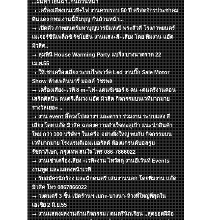
...ฝนฟ้า เย็นฉ่ำ..กันถ้วนหน้า
เครื่องเสียงบนเวที+ไฟ งานครบรอบ 50 ปี คริสตจักรประชาคม
ดินแดง กทม.งานนี้อิ่มบุญ กันถ้วนหน้า...
เปิดตัว ภาพยนตร์มหาบุญบารมีแห่งปี พระสีวลี โรงภาพยนตร์
เมเจอร์ซีนีเพล็กซ์ รัชโยธิน งานแสง+สี+เสียง โดย ทีมงาน แอ๊ด
มิวสิค..
ลุมพินี House Warming Party แบริ่ง บางนาตราด 22
เม.ย.55
ให้เช่าเครื่องเสียง ระบบไฟพาร์ค Led งานบิ๊ก Sale Motor
Show ห้างเพลินนารี่ มอลล์ วัชรพล
เครื่องเสียง+เวที 8 m+ไฟ+แดนซ์เซอร์ 6 คน +ดนตรีงานคอน
เสริตศิลปิน ดนตรีเต็มวง แอ๊ด มิวสิค กิจกรรมบนเวทีมากมาย
รางวัลเยอะ ..
งาน event อิ๊ดวงโปงลางฯ และดารา ร่วมงาน ระบบแสง สี
เสียง โดย แอ๊ด มิวสิค ฉลองความสำเร็จทะลุเป้า แนะนำสินค้า
ใหม่ กว่า 100 บริษัทฯ ในเครือ อย่างยิ่งใหญ่ พบกับ กิจกรรมบน
เวทีมากมาย โรงแรมดิเอมเมอรัลด์ ห้องแกรนด์บอลรูม
รัชดาภิเษก, กรุงเทพ สนใจ โทร 086-7866022
งานเช่าเครื่องเสียง +เวที+งาน ไทวัสดุ งานอีเว้นท์ Events
งานพูด และแสดงหน้าเวที
รับสมัครนักร้อง และนักดนตรี เล่นงานนอก โดยทีมงาน แอ๊ด
มิวสิค โทร 0867866022
วงดนตรี 3 ชิ้น เปิดร้านฯ เมกะ-บางนา-ห้างที่ใหญ่ที่สุดใน
เอเชีย 2 มิ.ย.55
งานแสดงผลงานด้านกิจกรรม / ดนตรีนักเรียน ..สุดยอดฝีมือ