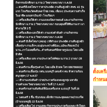
กิจกรรมนักศึกษา ม.ราม 2 วิทยาเขตบางนา ก.ค.58
ดนตรีอีเลคโทนฯ ราคาประหยัด งานคืนสู่เหย้า สพช. ม1 รุ่น
แรก โรงเรียนวัดพลับพลาไชย กทม. เพื่อนๆ ประสบความสำเร็จ
ในอาชีพ แถมหาเงินเข้า โรงเรียนฯ
เครื่องเสียงให้เช่า งานแถลงเปิดภาพยนต์ และงานกิจกรรม
นักศึกษา ม.ราม 2 วิทยาเขตบางนา ขอบคุณที่ให้ทีมงานเรา มา
ทำงานให้ 3 ปี
เครื่องเสียง+แสงให้เช่า งานแข่งตำส้มตำ งานกิจกรรม
นักศึกษา ม.ราม 2 วิทยาเขตบางนา ก.ค.58
ดนตรี อีเล็คโทนฯ (คอม) เวทีทำเอง ประหยัด งานคืนสู่เหย้า
เลี้ยงรุ่นฯ งานเล็กๆ อบอุ่นระหว่างพี่น้อง..แม้จะเรียนจบไป
นาน..เราไม่เคยทิ้งกัน...สำหรับดนตรีมีหลายรูปแบบ โดย แอ๊ด
มิวสิค
เครื่องเสียง แสง งานประกวดโฟค์ซอง ม.ราม 2 บางนา 28
มิ.ย.56
ดนตรีงานเลี้ยงรุ่นต่างๆ โดย แอ๊ด มิวสค โทร 0867866022
ตั้งเค
ดนตรีงานเลี้ยงรุ่น กศน.นนทบุรี แดนซ์ 4 คน ท้าความร้อน
สนุกสุดๆ 17 พ.ค.57
กำหน
เช้างานแข่งส้มตำ บ่ายประกวดร้องเพลงลูกทุ่ง มหาลัย
รามคำแหง วิทยาเขตบางนา วันที่ 17 ก.ค.57
ดนตรีงานสานสัมพันธ์พี่น้องเครื่องกล ม.ธนบุรี วันที่ 28
มิ.ย.58
วงดนตรี 3 ชิ้น ขับกล่อม เด็กพิการและทุพพลภาพปากเกร็ด
(บ้านนนทภูมิ) 22 มิ.ย.56
เครื่องเสียง ไฟ งานแสดง กิจกรรมประกวดร้องเพลง หัวใจลูก