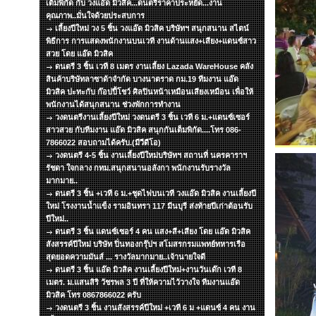
เต็มพิกัด กับ วงแอ๊ด มิวสิค...ดนตรีราคาประหยัด...งาน
คุณภาพ..มั่นใจด้วยประสบการ
เลี้ยงปีใหม่ วง 5 ชิ้น วงแอ๊ด มิวสิค บริษัทฯ สนุกสนาน สไตน์
พิธีการ การแสดงพนักงานบนเวที งานด้านแสง+เสียง+แดนซ์สาว
สวย โดย แอ๊ด มิวสิค
ดนตรี 3 ชิ้น เวที 8 เมตร งานเลี้ยง Lazada WareHouse คลัง
สินค้าบริษัทลาซาด้าจำกัด บางนาตราด กม.19 ทีมงาน แอ๊ด
มิวสิค ปะทะกับ ก๊อปปี้โชว์ ศิลปินหน้าเหมือนเสียงเหมือน เพื่อให้
พนักงานได้สนุกสนาน ช่วงพักการทำงาน
วงดนตรีงานเลี้ยงปีใหม่ วงดนตรี 3 ชิ้น เวที 6 ม.+แดนซ์เซอร์
สาวสวย กับทีมงาน แอ๊ด มิวสิค สนุกกันเต็มพิกัด....โทร 086-
7866022 สอบถามได้ครับ.(มีวีดีโอ)
วงดนตรี 4-5 ชิ้น งานเลี้ยงปีใหม่บริษัทฯ สถานที่ นครคาราฯ
รัชดา ใจกลาง กทม.สนุกสนานอลังกา พนักงานรับรางวัล
มากมาย..
ดนตรี 3 ชิ้น +เวที 6 ม.+ชุดไฟบนเวที วงแอ๊ด มิวสิค งานเลี้ยงปี
ใหม่ โรงงานน้ำแข็ง รามอินทรา 117 มีนบุรี ส่งท้ายปีเก่าต้อนรับ
ปีใหม่..
ดนตรี 3 ชิ้น แดนซ์เซอร์ 4 คน แสง+สี+เสียง โดย แอ๊ด มิวสิค
สังสรรค์ปีใหม่ บริษัท ปิ่นทองกรุ๊ปฯ สโมสรกรมแพทย์ทหารเรือ
สุดยอดความมันส์ ... รางวัลมากมาย..เจ้านายใจดี
ดนตรี 3 ชิ้น แอ๊ด มิวสิค งานเลี้ยงปีใหม่+งานวันเด๊ก เวที 8
เมตร. ม.แสนสิริ วัชรพล 3 ปี ที่ให้ความไว้วางใจ ทีมงานแอ๊ด
มิวสิค โทร 0867866022 ครับ
วงดนตรี 3 ชิ้น งานสังสรรค์ปีใหม่ +เวที 6 ม +แดนซ์ 4 คน งาน