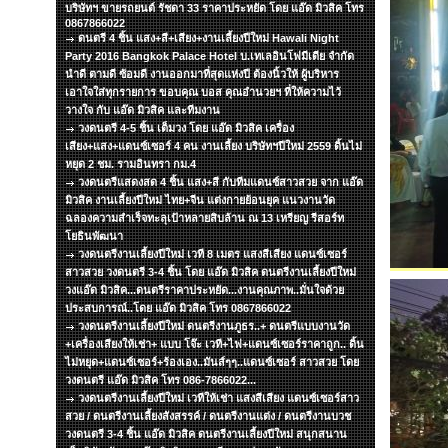
บริษัทฯ ขายรถยนต์ รัชดา 33 ราคาประหยัด โดย แอ๊ด มิวสิค โทร
0867866022
ดนตรี 4 ชิ้น แสง+สี+เสียง+งานเลี้ยงปีใหม่ Hawali Night
Party 2016 Bangkok Palace Hotel บ.เทเลอินโฟมีเดีย จำกัด
นำดี ตามดี ซ้อมดี งานออกมาที่สุดแห่งปี ต้องนิ้วให้ ผู้บริหาร
เอาใจใส่ทุกรายการ ขอบคุณ บอส คุณอำนวยฯ ที่ให้ความไว้
วางใจ กับ แอ๊ด มิวสิค และทีมงาน
วงดนตรี 4-5 ชิ้น เต็มวง โดย แอ๊ด มิวสิค เครื่อง
เสียง+แสง+แดนซ์เซอร์ 4 คน งานเลี้ยง บริษัทฯปีใหม่ 2559 ดิ้นไม่
หยุด 2 ชม. รามอินทรา กม.4
วงดนตรีแสดงสด 4 ชิ้น แสง+สี กับทีมแดนซ์สาวสวย จาก แอ๊ด
มิวสิค งานเลี้ยงปีใหม่ ไทย+จีน แต่งกายย้อนยุค แนวงานวัด
ฉลองความสำเร็จทะลุเป้าหลายสิบล้าน ณ 13 เหรียญ รีสอร์ท
โยธินพัฒนา
วงดนตรีงานเลี้ยงปีใหม่ เวที 8 เมตร แสงสีเสียง แดนซ์เซอร์
สาวสวย วงดนตรี 3-4 ชิ้น โดย แอ๊ด มิวสิค ดนตรีงานเลี้ยงปีใหม่
วงแอ๊ด มิวสิค...ดนตรีราคาประหยัด...งานคุณภาพ..มั่นใจด้วย
ประสบการณ์..โดย แอ๊ด มิวสิค โทร 0867866022
วงดนตรีงานเลี้ยงปีใหม่ ดนตรีงานภูธร..+ ดนตรีแบบงานวัด
+เครื่องเสียงให้เช่า+ แบบ โจ๊ะ เวที+ไฟ+แดนซ์เซอร์ราคาถูก.. ดิ้น
ไม่หยุด+แดนซ์เซอร์+ร้องเอง..มันส์ๆๆ..แดนซ์เซอร์ สาวสวย โดย
วงดนตรี แอ๊ด มิวสิค โทร 086-7866022...
วงดนตรีงานเลี้ยงปีใหม่ เวทีให้เช่า แสงสีเสียง แดนซ์เซอร์สาว
สวย / ดนตรีงานเลี้ยงสังสรรค์ / ดนตรีงานแต่ง / ดนตรีงานบวช
วงดนตรี 3-4 ชิ้น แอ๊ด มิวสิค ดนตรีงานเลี้ยงปีใหม่ สนุกสนาน