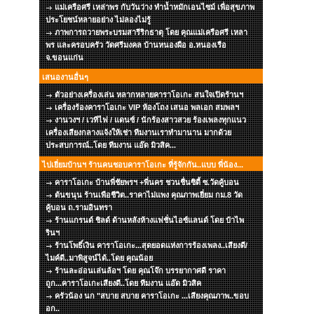
แม่เครือศรี เหล่าพร กับวันว่าง ทำน้ำหมักเอนไซม์ เพื่อสุขภาพ
ประโยชน์หลายอย่าง ไม่ลองไม่รู้
ภาพการถวายพระบรมสารีริกธาตุ โดย คุณแม่เครือศรี เหลา
พร และครอบครัว วัดศรีมงคล บ้านหนองผือ อ.หนองเรือ
จ.ขอนแก่น
เสนองานอื่นๆ
ตัวอย่างเครื่องเล่น หลากหลายคาราโอเกะ สนใจเปิดร้านฯ
เครื่องร้องคาราโอเกะ VIP ห้องโถง เสนอ พลเอก สมพลฯ
งานวงฯ / เวทีไฟ / แดนซ์ / นักร้องสาวสวย ร้องเพลงทุกแนว
เครื่องเสียงกลางแจ้งให้เช่า ทีมงานเราทำมานาน มากด้วย
ประสบการณ์..โดย ทีมงาน แอ๊ด มิวสิค...
ไปเยี่ยมบ้านฯ ร้านคนชอบคาราโอเกะ ที่รู้จักกัน..แบบ พี่น้อง...
คาราโอเกะ บ้านพี่ชัยพรฯ +พี่นคร ชวนชื่นซิตี้ ซ.วัดคู้บอน
ต้นขนุน ร้านเพือชีวิต..ราคาไม่แพง คุณภาพเยี่ยม กม.8 วัด
คู้บอน ถ.รามอินทรา
ร้านแกรนด์ ชิลด์ ด้านหลังห้างแฟชั่นไอซ์แลนด์ โดย ป๋าไพ
รินฯ
ร้านโพธิ์เงิน คาราโอเกะ...สุดยอดแห่งการร้องเพลง..เสียงดี/
ไมค์ดี..มาพิสูจน์ได้..โดย คุณน้อย
ร้านละอ่อนเล่นล้อฯ โดย คุณโจ๊ก บรรยากาศดี ราคา
ถูก...คาราโอเกะเสียงดี..โดย ทีมงาน แอ๊ด มิวสิค
ครัวน้อง นก "สบาย สบาย คาราโอเกะ ...เสียงคุณภาพ..ขอบ
อก..