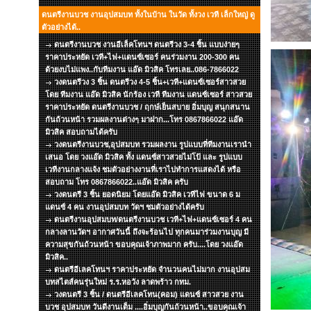
ดนตรีงานบวช งานอุปสมบท ทั้งในบ้าน ในวัด ทั้งวง เวที เล็กใหญ่ ดู
ตัวอย่างได้..
ดนตรีงานบวช งานอีเล็คโทนฯ ดนตรีวง 3-4 ชิ้น แบบง่ายๆ
ราคาประหยัด เวที+ไฟ+แดนซ์เซอร์ คนร่วมงาน 200-300 คน
ด้วยงบไม่แพง..กับทีมงาน แอ๊ด มิวสิค โทรเลย..086-7866022
วงดนตรีวง 3 ชิ้น ดนตรีวง 4-5 ชิ้น+เวที+แดนซ์เซอร์สาวสวย
โดย ทีมงาน แอ๊ด มิวสิค นักร้อง เวที ทีมงาน แดนซ์เซอร์ สาวสวย
ราคาประหยัด ดนตรีงานบวช / ฤกษ์เย็นสบาย อิ่มบุญ สนุกสนาน
กันถ้วนหน้า รวมผลงานต่างๆ มาฝาก...โทร 0867866022 แอ๊ด
มิวสิค สอบถามได้ครับ
วงดนตรีงานบวช,อุปสมบท รวมผลงาน รูปแบบที่ทีมงานเรานำ
เสนอ โดย วงแอ๊ด มิวสิค ทั้ง แดนซ์สาวสวยไม่โป้ และ รูปแบบ
เวทีงานกลางแจ้ง ชมตัวอย่างงานที่เราไปทำการแสดงได้ หรือ
สอบถาม โทร 0867866022..แอ๊ด มิวสิค ครับ
วงดนตรี 3 ชิ้น ยอดนิยม โดยแอ๊ด มิวสิค เวทีไฟ ขนาด 6 ม
แดนซ์ 4 คน งานอุปสมบท วัดฯ ชมตัวอย่างได้ครับ
ดนตรีงานอุปสมบท/ดนตรีงานบวช เวที+ไฟ+แดนซ์เซอร์ 4 คน
กลางลานวัดฯ อากาศวันนี้ ถึงจะร้อนไป ทุกคนมาร่วมงานบุญ มี
ความสุขกันถ้วนหน้า ขอบคุณเจ้าภาพมาก ครับ....โดย วงแอ๊ด
มิวสิค..
ดนตรีอีเลคโทนฯ ราคาประหยัด จำนวนคนไม่มาก งานอุปสม
บทสไตส์คนรุ่นใหม่ ร.ร.หอวัง ลาดพร้าว กทม.
วงดนตรี 3 ชิ้น / ดนตรีอีเลคโทน(คอม) แดนซ์ สาวสวย งาน
บวช อุปสมบท วันดีงานเต็ม ....อิ่มบุญกันถ้วนหน้า..ขอบคุณเจ้า