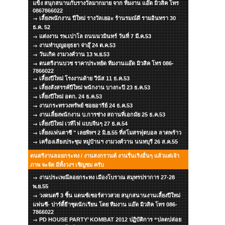
แข็ง สนุกสนานกับรางวัลมากมาย จาก ทีมงาน แอ๊ด มิวสิค โทร
0867866022
เลี้ยงพนักงาน ปีใหม่ รางวัลเยอะ ร้านรมณ์ดี รามอินทรา 30
ธ.ค. 52
แต่งงาน รพ.เปาโล ถนนนวมินทร์ วันที่ 7 มี.ค.53
งานทำบุญอยุธยา จ่าอุ๊ 24 ต.ค.53
วันเกิด งามวงศ์วาน 13 พ.ย.53
ดนตรีงานบวช ราคาประหยัด ทีมงานแอ๊ด มิวสิค โทร 086-
7866022
เลี้ยงปีใหม่ โรงงานด้าย วีนัส 11 ธ.ค.53
เลี้ยงสังสรรค์ปีใหม่ พนักงาน บางกะปิ 23 ธ.ค.53
เลี้ยงปีใหม่ อตก. 24 ธ.ค.53
งานกระทรวงทรัพย์ ซอยอารีย์ 24 ธ.ค.53
งานเลี้ยงพนักงาน บ.การช่าง สถานที่เอกมัย 25 ธ.ค.53
เลี้ยงปีใหม่ เวทีไฟ แบบจีนๆ 27 ธ.ค.54
เลี้ยงแฟนตาซี " เลยพิทฯ 2 มิ.ย.55 ที่สโมสรฟุตบอล ลาดพร้าว
เครื่องเสียงประชุม หมู่บ้านฯ งามวงศ์วาน นนทบุรี 26 ส.ค.55
ดนตรีงานลอยกระทง / งานสงกรานต์ งานรื่นเริงอื่นๆ แล้วแต่เจ้า
ภาพ จะจัด มีทั้งวงฯ เชิญชม ครับ
งานประเพณ๊ลอยกระทง เมืองโบราณ สมุทรปราการ 27-28
พ.ย.55
วงดนตรี 3 ชิ้น แดนซ์เซอร์สาวสวย สนุกสนานงานเลี้ยงปีใหม่
แฟนซี- ปาร์ตี้ธีาชุดนักเรียน โดย ทีมงาน แอ๊ด มิวสิค โทร 086-
7866022
PD HOUSE PARTY’ KOMBAT 2012 ปฏิบัติการ “ปลดปล่อย