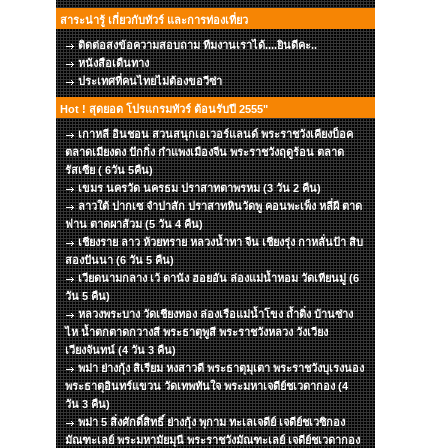
สาระน่ารู้ เกี่ยวกับทัวร์ และการท่องเที่ยว
ติดต่อสงข้อความสอบถาม ทีมงานเราได้....ยินดีคะ..
หนังสือเดืนทาง
ประเทศที่คนไทยไม่ต้องขอวีซ่า
Hot ! สุดยอด โปรแกรมทัวร์ ต้อนรับปี 2555"
เกาหลี อินชอน สวนสนุกเอเวอร์แลนด์ พระราชวังเคียงบ็อค
ตลาดเมียงดง ปักกิ่ง กำแพงเมืองจีน พระราชวังฤดูร้อน ตลาด
รัสเซีย ( 6วัน 5คืน)
เขมร นครวัด นครธม ปราสาทตาพรหม (3 วัน 2 คืน)
ลาวใต้ ปากเซ จำปาสัก ปราสาทหินวัดพู คอนพะเพ็ง หลี่ผี ตาด
ฟาน ตาดผาส้วม (5 วัน 4 คืน)
เชียงราย ลาว ห้วยทราย หลวงน้ำทา จีน เชียงรุ่ง กาหลั่นป้า สิบ
สองปันนา (6 วัน 5 คืน)
เวียดนามกลาง เว้ ดานัง ฮอยอัน ล่องแม่น้ำหอม วัดเทียนมู่ (6
วัน 5 คืน)
หลวงพระบาง วัดเชียงทอง ล่องเรือแม่น้ำโขง ถ้ำติ่ง บ้านซ่าง
ไห น้ำตกตาดกวางสี พระธาตุพูสี พระราชวังหลวง วังเวียง
เวียงจันทน์ (4 วัน 3 คืน)
พม่า ย่างกุ้ง สิเรียม หงสาวดี พระธาตุมุเตา พระราชวังบุเรงนอง
พระธาตุอินทร์แขวน วัดเทพทันใจ พระมหาเจดีย์ชเวดากอง (4
วัน 3 คืน)
พม่า 5 สิ่งศักดิ์สิทธิ์ ย่างกุ้ง พุกาม ทะเลเจดีย์ เจดีย์ชเวซิกอง
มัณฑะเลย์ พระมหามัยมุนี พระราชวังมัณฑะเลย์ เจดีย์ชเวดากอง