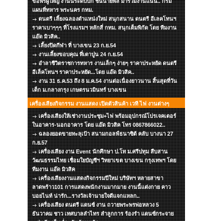
ขอพรผู้ใหญ่ งานนี้ระดับบิ๊ก ชั้นนายพล มาร่วมงานแน่น.. กรม
แผนที่ทหาร พระนคร กทม.
ดนตรี เลี้ยงฉลองตำแหน่งใหม่ สนุกสนาน ดนตรี อีเลคโทนฯ
ราคาเบาๆๆๆ ที่โรงแรมฯ หลักสี่ กทม. สนุกเต็มพิกัด โดย ทีมงาน
แอ๊ด มิวสิค..
เลี้ยงปิดกีฬา ที่ บางเขน 23 ก.ย.54
งานเลี้ยงขอบคุณ ที่เตาปูน 24 ก.ย.54
อำลาชีวิตราชการทหาร งานเล็กๆ ง่ายๆ ราคาประหยัด ดนตรี
อีเล็คโทนฯ ราคาประหยัด...โดย แอ๊ด มิวสิค..
งาน 31 ธ.ค.53 ถึง 8 ม.ค.54 งานต่อเนื่องยาวนาน สิ้นสุดที่วัน
เด็ก ม.กลางกรุง เกษตรนวมินทร์ บางเขน
เครื่องเสียงกิจกรรม งานแสดง เปิดตัวสินค้า เวที ไฟ งานต่างๆ
เครื่องเสียงให้เช่างานประชุม+ไฟ พร้อมอุปกรณ์โปรเจคเตอร์
ในอาคาร-นอกอาคาร โดย แอ๊ด มิวสิค โทร 0867866022..
ฉลองยอดขายทะลุเป้า สนามกอลฟ์ธนาซิต้ คลับ บางนา 27
ก.ย.57
เครื่องเสียง งาน Event นักศึกษา ป.โท ม.ศรีปทุม สืบสาน
วัฒนธรรมไทย เชื่อมใยบัญชีฯ วิทยาเขต บางเขน กรุงเทพฯ โดย
ทีมงาน แอ๊ด มิวสิค
เครื่องเสียงงานแสดงกิจกรรมปีใหม่ บริษัทฯ หลายสาขา
ลาดพร้าว101 การแสดงพนักงานมากมาย งานนี้แต่งกาย คาว
บอยไนท์ น่ารัก...รางวัลเจ้านายใจดีแจกแหลก..
เครื่องเสียง ดนตรี แดนซ์ งาน ถวายพระพรพ่อหลวง 5
ธันวาคม ชาว เทศบาลลำไทร ลำลูกการ ร้องรำ แดนซ์กระจาย