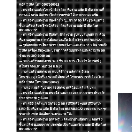
แอ๊ด มิวสิค โทร 0867866022
ดนตรีงานแต่ง+ไฟ+นักร้อง โดย ทีมงาน แอ๊ด มิวสิค สถานที่
กลางแจ้งลาน จัดงานสไตส์ธรรมชาติ ได้บรรยากาศสดชื่น...
ดนตรีงานแต่งงาน ห้องโถงใหญ่...ขนาด 50 โต๊ะ (วงดนตรี 3
ชิ้น) เครื่องเสียง+ไฟ+นักร้อง+ โดยทีมงาน แอ๊ด มิวสิค โทร
0867866022..
ดนตรีงานแต่งงาน ทีมแดนซ์กระจาย รูปแบบสนุกสนาน ด้วย
ทีมงานคุณภาพ ราคาไม่แพง วงแอ๊ด มิวสิค โทร 0867866022
รูปแบบจัดงานในอาคาร วงดนตรีงานแต่งงาน วง 3 ชิ้น วงแอ๊ด
มิวสิค เครื่องเสียง+แสง บรรยากาศด้วยบทเพลงแห่งความรัก คน
ร่วมงาน 300-1000 คน
วงดนตรีงานแต่งงาน วง 3 ชิ้น แต่งงาน (ไมตรีฯ จิรารัตน์ )
สโมสร กฟผ.นนทบุรี 24 ม.ค.58
วงดนตรีงานแต่งงาน แบบพิธีการ อลังกาล อีเลค
โทนฯ(คอม)+นักร้อง ระบบไฟบนเวที โรงแรมนาราย์ สีลม โดย
แอ๊ด มิวสิค โทร 0867866022
วงแฮมเมอร์ กับงานฉลองแต่งงานพี่น้องมุสลิม ที่ ปทุม
ดนตรีงานแต่งงาน ดนตรีงานมงคลสมรส แบบราคา ประหยัด
มีหลากหลาย รูปแบบ..
ดนตรีอีเลคโทนฯ นักร้อง 2 คน เวทีมีแล้ว +บนเวทีมีชุดไฟ
LED ด้วยทีมงาน แอ๊ด มิวสิค โทร 0867866022 งานแต่งงานฯ ชุด
ราคาประหยัด จัดเลี้ยงประมาณ 30 โต๊ะ
ดนตรีงานแต่งงาน (กลางวัน) จัดหน้าบ้านปิดถนน ดนตรี 3
ชิ้น+เวที 6 ม.แบบราคาประหยัด เป็นกันเอง โดย แอ๊ด มิวสิค โทร
0867866022