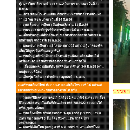
ทุ่ง มหาวิทยาลัยรามคำแหง ราม.2 วิทยาเขต บางนา วันที่ 21
มิ.ย.56
เครื่องเสียง ไฟ งานแสดง กิจกรรม มหาวิทยาลัยรามคำแหง
ราม.2 วิทยาเขต บางนา วันที่ 14 มิ.ย.56
งานเลี้ยงจบการศึกษา มันส์จนเลิกงาน 11 มี.ค.56
งานฉลอง นักศึกรุ่นพี่ที่จบการศึกษา รังสิต 27 ก.พ.56
เลี้ยงอำลารุ่นพี่ที่กำลังจะจบ ของสาขาการตลาด วิทยาเขต
บพิตรพิมุข จักรวรรดิ 15 ก.พ.56
ฉลองจบการศึกษา ม.3 โรงแรมทาวน์อินทาวน์ ผู้ปกครองจัด
เลี้ยงให้ลูกๆ ด้วยรักและผูกพันธ์
งานคืนสู่เหย้านักศึกษา เลี้ยงรุ่นพี่ รุ่นน้อง เครื่องเสียง+ไฟ
เครื่องดนตรี แล้วแต่ท่านต้องการ ทีมงานเราจัดให้
เลี้ยงแสดงความยินดีกับรุ่นพี่ที่จบการศึกษา 3-9 มี.ค.55 (งาน
อบอุ่นแบบพี่น้อง)
เลี้ยงรุ่น โยธิน 37 ด้วยรักและผูกพันธ์ 1 ธ.ค.55
ดนตรีงานเลี้ยงปีใหม่ ทั้งแบบวงฯ และอีเล็คโทน เวที ไฟ แล้วแต่
บรรยา
ขนาดคนที่พอเหมาะ ชมตัวอย่างงานได้ ครับ...
วงดนตรีอีเลคโทนฯ(คอม) นักร้อง 2 คน เวที 6 เมตร งานเลี้ยง
ปีใหม่ 2566 สนุกกันเต็มพิกัด....โทร 086-7866022 สอบถามได้
ครับ.(ชุดยอดนิยม)
งานเลี้ยงปีใหม่ บริษัท สหการประมูล จำกัด (มหาชน) เวที 6
เมตร กับ วงดนตรี 3 ชิ้น โดย ทีมงานแอ๊ด มิวสิค โทร
0867866022
ดนตรีอีเล็คโทน (คอม)+เวที 6 ม. ยอดนิยม งานเลี้ยงปีใหม่