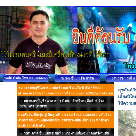
"แอ๊ด มิวสิค โทร.086-7866022 "
วง 3-5 ชิ้น / แอ๊ด มิวสิค
งานวงฯ / เวทีไฟ 
หมายเลขบัญชีในการวางมัดจำ ดนตรีวงแอ๊ด มิวสิค / Email :
สุขสันต์ว
at_music2005@hotmail.com หรือ udomsin2005@gmail.com
เลี้ยงปีใ
หมายเลขบัญชีธนาคาร กรุงไทย /กสิกรไทย (มัดจำค่าจ้าง
ให้ความส
30%) หรือ บางส่วน
ดนตรีงานเลี้ยงรุ่น @คืนสู่เหย้า / ฉลองเรียนจบ/ฉลองความสำเร็จ /
งานมหาลัย งานแสดงนักเรียน ราคาประหยัด เพื่อน้องๆ นักศึกษา
ชมตัวอย่างได้ ครับ
วงดนตรี 4 ชิ้น แดนซ์เซอร์ 6 นาง งานเลี้ยงรุ่น / ดนตรีงานคืน