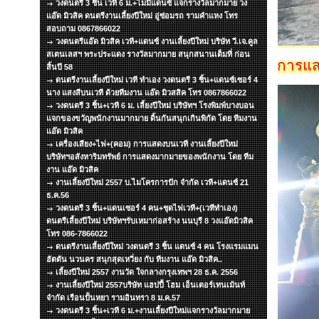
วงดนตรี 3 ชิ้น เวที 6 ม.+ไมมีแดนซ์ แจกรางวัลมากมาย วง
แอ๊ด มิวสิค ดนตรีงานเลี้ยงปีใหม่ อู่ซ่อมรถ รามคำแหง โทร
สอบถาม 0867866022
วงดนตรีแอ๊ด มิวสิค เวที+แดนซ์ งานเลี้ยงปีใหม่ บริษัท วี.เจ.คูล
สเตนเลสฯ พระประแดง รางวัลมากมาย สนุกสนานเต็มที่ ก่อน
การแส
สิ้นปี 58
ดนตรีงานเลี้ยงปีใหม่ เวที ทำเอง วงดนตรี 3 ชิ้น+แดนซ์เซอร์ 4
นาง แสงสีบนเวที ด้วยทีมงาน แอ๊ด มิวสสิค โทร 0867866022
วงดนตรี 3 ชิ้น+เวที 6 ม. เลี้ยงปีใหม่ บริษัทฯ โรงพิมพ์บางบอน
แจกของขวัญพนักงานมากมาย ดิ้นกันสนุกเกินพิกัด โดย ทีมงาน
แอ๊ด มิวสิค
เครื่องเสียง+ไฟ+(คอม) การแสดงบนเวที งานเลี้ยงปีใหม่
บริษัทฯอสังหาริมทรัพย์ การแสดงมากมายของพนักงาน โดย ทีม
งาน แอ๊ด มิวสิค
งานเลี้ยงปีใหม่ 2557 บ.ไมโครการปัก จำกัด เวที+แดนซ์ 21
ธ.ค.56
วงดนตรี 3 ชิ้น+แดนเซอร์ 4 คน+ชุดไฟเวที+(เวทีทำเอง)
ดนตรีเลี้ยงปีใหม่ บริษัทฯรับเหมาก่อสร้าง นนบุรี 8 วงแอ๊ดมิวสิค
โทร 086-7866022
ดนตรีงานเลี้ยงปีใหม่ วงดนตรี 3 ชิ้น แดนซ์ 4 คน โรงแรมแมน
ฮัตตัน นวนคร สนุกสุดเหวี่ยง กับ ทีมงาน แอ๊ด มิวสิค..
เลี้ยงปีใหม่ 2557 งานวัด ใจกลางกรุงเทพฯ 28 ธ.ค. 2556
งานเลี้ยงปีใหม่ 2557บริษัท แฮปปี้ โฮม เอ็นเตอร์เทนเม้นท์
จำกัด เรือนปั้นหยา รามอินทรา 8 ม.ค.57
วงดนตรี 3 ชิ้น+เวที 6 ม.+งานเลี้ยงปีใหม่แจกรางวัลมากมาย