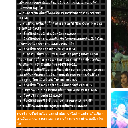
ทรัพยากรธรรมชาติและสิ่งแวดล้อม 21 ก.พ.56 ณ สนามกีฬา
กองทัพบก พญาไท
ดนตรี 3 ชิ้น เลี้ยงปีใหม่พนักงาน แถวรังสิต รางวัลมากมาย 3
มี.ค.56
งานปีใหม่ เครื่องดื่มน้ำดำค่ายอาเจกรุ๊ป "Big Cola" พระราม
2 วันที่ 16 มี.ค.56
เลี้ยงปีใหม่ รวมนักข่าวมือหนึ่ง 13 ม.ค.55
เลี้ยงปีใหม่พนักงาน ดนตรี 3 ชิ้น โรงแรมแมนดาริน หัวลำโพง
สังสรรค์พี่น้อง พนักงาน ฉลองความสำเร็จ...
เลี้ยงปีใหม่ การแสดงมากมาย 29 ธ.ค.54
ดนตรีงานเลี้ยงปีใหม่ เวที 6 ม.+ดนตรี (คอม) แสงสีบนเวที
กรมทรัพยากรน้ำ กระทรวงทรัพยากรธรรมชาติและสิ่งแวดล้อม
ด้วยทีมงาน แอ๊ด มิวสสิค โทร 0867866022..
ดนตรีงานเลี้ยงปีใหม่ วง 3 ชิ้น+เวที 6 เมตร + แดนซ์สาวสวย 4
คน บริษัทฯ รับเหมาก่อสร้าง ลาดกะบัง (จัดงานกลางพื้นที่โล่ง
แบบภูธร) โดย แอ๊ด มิวสิค โทร 0867866022
เลี้ยงปีใหม่ โรงแรมฮอริเดอินน์ พัทยา วันที่ 24 พ.ย.55
บริษัท วัฒนา อีเลคโทรนิค เลี้ยงปีใหม่ พนักงาน 8 ธ.ค.55
เลี้ยงผู้บริหาร โลตัส 23 ธ.ค.54
เลี้ยงปีใหม่ ดนตรี 3 ชิ้น หน่วยงานราชการ 16 ม.ค.55
งานปีใหม่ ม.บก.ทหารสูงสุด รามอินทรา 4 ก.พ.55
ดนตรี งานขึ้นบ้านใหม่ ฉลองสำนักงานฯใหม่/ ดนตรีงานวันเกิด /
งานวันสถาปนา / หลากหลาย ความต้องการ ของท่าน ชมตัวอย่าง
ได้...