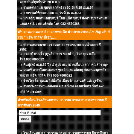
ความมันส์ทุกพื้นที่” 28 ม.ค.55
งานสงกรานต์ ชุมชนลาดพร้าว 80 วันที่ 18 เม.ย.54
สงกรานต์ที่เพชรเกษม 69 วันที่ 16 เม.ย.54
นำเจริญ สแตนเลสชลบุรี โดย แน๊ต ชลบุรี สั่งทำ รับทำ งานส
แตนเลส & งานเหล็กดัด โทร 082-4570368
เก็บตกหลากหลาย สื่อกลางทางเน๊ต ฝากขาย ฝากอะไร เชิญ ครับ ที่
เวป " แอ๊ด มิวสิค" ก็เชิญ.....
ทำกระทง ขนาด 1x1 เมตร ลอยขอขมาแด่แม่น้ำคงคา ปี
2552
อร่อยดี แปดริ้ว (ศูนย์อาหาร ของฝาก) โดย คุณ แอ๊ด
โทร.0867866022
คืนสู่เหย้าธ.บ.59 ปี (นำรูปงานมาฝากเพื่อน) จาก คุณสำราญฯ
ดนตรี คาราโอเกะคอมฯ ชุดเล็ก (ยอดนิยม) จัดงานสนุกทถึง
ทีมงาน แอ๊ด มิวสิค โทร 086-7866022
ร้านไตเติ้ล ชุมแพ ไปนั่งกับ เพื่อนรัก อ.ดนตรี แห่ง ภูเขียว
งานพระราชทานเพลิงศพ จ.ส.ต.พิภพ ดอนศรีแก้ว วันที่ ๒๔
มกราคม ๒๕๕๓
สำหรับเพื่อน โรงเรียนทหารสารบรรณ กรมสารบรรณทหารบก ปี
การศึกษา 2549
โรงเรียนทหารสารบรรณ กรมสารบรรณทหารบก ปีการศึกษา