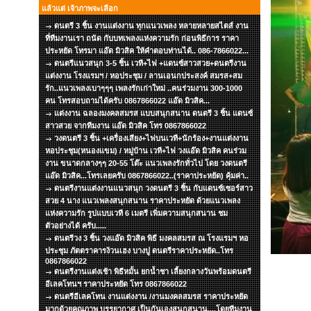
แล้วแต่ เจ้าภาพจะเลือก
ดนตรี 3 ชิ้น งานแต่งงาน ทุกแนวเพลง หลายหลายสไตส์ งาน
ที่ทีมงานเรา ถนัด กับบทเพลงแห่งความรัก ก่อนพิธีการ ราคา
ประหยัด โทรมา แอ๊ด มิวสิค ให้คำตอบท่านได้.. 086-7866022...
ดนตรีแนวสนุก 3-5 ชิ้น เวที+ไฟ +แดนซ์สาวสวย+ดนตรีงาน
แต่งงาน โรงแรมฯ / หอประชุม / ลานเอนกประสงค์ สมรส+สม
รัก..แนวเพลงเบาๆๆๆ เพลงรักเก่าใหม่ ..คนร่วมงาน 300-1000
คน โทรสอบถามได้ครับ 0867866022 แอ๊ด มิวสิค...
แต่งงาน ฉลองมงคลสมรส แบบสนุกสนาน ดนตรี 3 ชิ้น แดนซ์
สาวสวย จากทีมงาน แอ๊ด มิวสิค โทร 0867866022
วงดนตรี 3 ชิ้น +เครื่องเสียง+ไฟบนเวที+นักร้อง+งานแต่งงาน
หอประชุม(หนองแขม) / หมู่บ้าน เวที+ไฟ วงแอ๊ด มิวสิค คนร่วม
งาน ขนาดกลางๆๆ 20-55 โต๊ะ แนวเพลงรักทั่วไป โดย วงดนตรี
แอ๊ด มิวสิค...โทรเลยครับ 0867866022..(ราคาประหยัด) คุ้มค่า..
ดนตรีงานแต่งงานแนวสนุก วงดนตรี 3 ชิ้น กับแดนซ์เซอร์สาว
สวย 4 นาง แนวเพลงสนุกสนาน ราคาประหยัด ด้วยแนวเพลง
แห่งความรัก รูปแบบเวที 6 เมตรี เพิ่มความสนุกสนาน ชม
ตัวอย่างได้ ครับ.....
ดนตรีวง 3 ชิ้น วงแอ๊ด มิวสิค พิธี มงคลสมรส ณ โรงแรมฯ หอ
ประชุม ภัตตราคารง้วนเฮง บางปู ดนตรีราคาประหยัด..โทร
0867866022
ดนตรีงานแต่งเช้า พิธีหมั้น ยกน้ำชา เลี้ยงกลางวันพร้อมดนตรี
อีเลคโทนฯ ราคาประหยัด โทร 0867866022
ดนตรีอีเลคโทน งานแต่งงาน /งานมงคลสมรส ราคาประหยัด
มากด้วยคุณภาพ บรรยากาศ เป็นกันเองสนุกสนาน....โดยทีมงาน