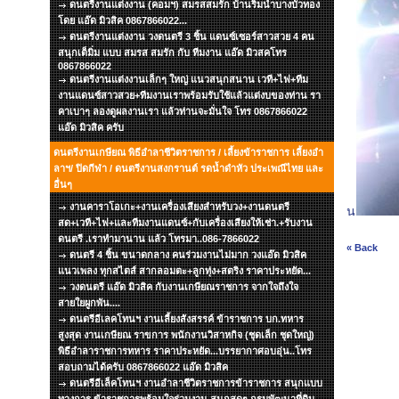
ดนตรีงานแต่งงาน (คอมฯ) สมรสสมรัก บ้านริมน้ำบางบัวทอง
โดย แอ๊ด มิวสิค 0867866022...
ดนตรีงานแต่งงาน วงดนตรี 3 ชิ้น แดนซ์เซอร์สาวสวย 4 คน
สนุกเต็มิ่ม แบบ สมรส สมรัก กับ ทีมงาน แอ๊ด มิวสคโทร
0867866022
ดนตรีงานแต่งงานเล็กๆ ใหญ่ แนวสนุกสนาน เวที+ไฟ+ทีม
งานแดนซ์สาวสวย+ทีมงานเราพร้อมรับใช้แล้วแต่งบของท่าน รา
คาเบาๆ ลองดูผลงานเรา แล้วท่านจะมั่นใจ โทร 0867866022
แอ๊ด มิวสิค ครับ
ดนตรีงานเกษียณ พิธีอำลาชีวิตราชการ / เลี้ยงข้าราชการ เลี้ยงอำ
ลาฯ/ ปิดกีฬา / ดนตรีงานสงกรานต์ รดน้ำดำหัว ประเพณีไทย และ
อื่นๆ
งานคาราโอเกะ+งานเครื่องเสียงสำหรับวง+งานดนตรี
น
สด+เวที+ไฟ+และทีมงานแดนซ์+กับเครื่องเสียงให้เช่า.+รับงาน
ดนตรี .เราทำมานาน แล้ว โทรมา..086-7866022
« Back
ดนตรี 4 ชิ้น ขนาดกลาง คนร่วมงานไม่มาก วงแอ๊ด มิวสิค
แนวเพลง ทุกสไตส์ สากลอมตะ+ลูกทุ่ง+สตริง ราคาประหยัด...
วงดนตรี แอ๊ด มิวสิค กับงานเกษียณราชการ จากใจถึงใจ
สายใยผูกพัน....
ดนตรีอีเลคโทนฯ งานเลี้ยงสังสรรค์ ข้าราชการ บก.ทหาร
สูงสุด งานเกษียณ ราขการ พนักงานวิสาหกิจ (ชุดเล็ก ชุดใหญ่)
พิธีอำลาราชการทหาร ราคาประหยัด...บรรยากาศอบอุ่น..โทร
สอบถามได้ครับ 0867866022 แอ๊ด มิวสิค
ดนตรีอีเล็คโทนฯ งานอำลาชีวิตราชการข้าราชการ สนุกแบบ