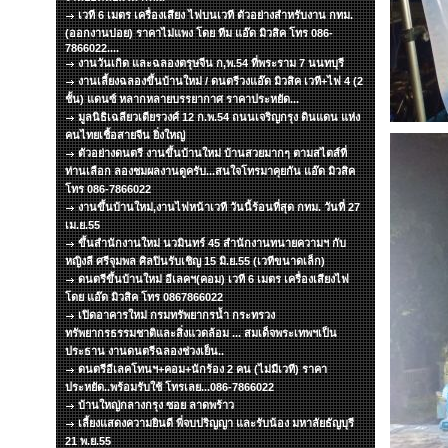
เวที 6 เมตร เครื่องเสียง ไฟบนเวที ตัวอย่างสำหรับงาน กทม.
(ออกงานบ่อย) ราคาไม่แพง โดย ทีม แอ๊ด มิวสิค โทร 086-
7866022....
งานวันเกิด และฉลองตรุษจีน ก,พ.54 ที่พระราม 7 นนทบุรี
งานเลี้ยงฉลองขึ้นบ้านใหม่ / ดนตรีวงแอ๊ด มิวสิค เวที+ไฟ 4 (2
ชั้น) แดนซ์ หลากหลายบรรยากาศ ราคาประหยัด...
มูลนิธิเฉลียวเตียรวงศ์ 12 ก.พ.54 ถนนเจริญกรุง ดินแดน แห่ง
คนไทยเชื้อสายจีน ยิ่งใหญ่
ตัวอย่างดนตรี งานขึ้นบ้านใหม่ บ้านสวยมากๆ ตามสไตส์ที่
ท่านเลือก ลองชมผลงานดูครับ...สนใจโทรมาคุยกัน แอ๊ด มิวสิค
โทร 086-7866022
งานขึ้นบ้านใหม่,งานไฟหน้าเวที วันนี้ร้อนที่สุด กทม. วันที่ 27
เม.ย.55
ขึ้นสำนักงานใหม่ นวมินทร์ 45 สำนักงานทนายความฯ กับ
หญิงลี ศรีจุมพล ศิลปินรับเชิญ 15 มิ.ย.55 (เวทีขนาดเล็ก)
ดนตรีขึ้นบ้านใหม่ อีเลคฯ(คอม) เวที 6 เมตร เครื่องเสียงไฟ
โดย แอ๊ด มิวสิค โทร 0867866022
เปิดอาคารใหม่ กรมทรัพยากรน้ำ กระทรวง
ทรัพยากรธรรมชาติและสิ่งแวดล้อม ... สมเด็จพระเทพฯเป็น
ประธาน งานดนตรีฉลองช่วงเย็น..
ดนตรีอีเลคโทนฯ+คอม+นักร้อง 2 คน (ไม่มีเวที) ราคา
ประหยัด..พร้อมรับใช้ โทรเลย...086-7866022
บ้านใหญ่กลางกรุง ซอย ลาดพร้าว
เลี้ยงแสดงความยินดี พี่จบปริญญา และรับน้อง มหาลัยธัญบุรี
21 พ.ย.55