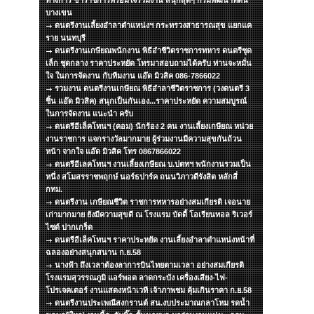
ทางการ ข้าราชการพร้อมใจร่วมงาน สนุกสุดๆ กรมพัฒนาที่ดิน
บางเขน
ดนตรีงานเลี้ยงอำลาตำแหน่งฯ กระทรวงสาธารณสุข แยกแค
ราย นนทบุรี
ดนตรีงานเกษียณพนักงาน พิธีอำชีวิตราชการทหาร ดนตรีชุด
เล็ก ชุดกลาง ราคาประหยัด โทรมาสอบถามได้ครับ ท่านจะหมั่น
ใจ ในการจัดงาน กับทีมงาน แอ๊ด มิวสิค 086-7866022
รวมงาน ดนตรีงานเกษียณ พิธีอำลาชีวิตราชการ (วงดนตรี 3
ชิ้น แอ๊ด มิวสิค) สนุกเป็นกันเอง...ราคาประหยัด ความสมบูรณ์
ในการจัดงาน แนะนำ ครับ
ดนตรีอีเล็คโทนฯ (คอม) นักร้อง 2 คน งานเลี้ยงเกษียณ หน่วย
งานราชการ แจกรางวัลมากมาย ผู้ร่วมงานมีความสุขกันถ้วน
หน้า จากใจ แอ๊ด มิวสิค โทร 0867866022
ดนตรีอีเลคโทนฯ งานเลี้ยงเกษียณ บ.ปตทฯ พนักงานรวมเป็น
หนึ่ง สโมสรราชพฤกษ์ นอร์ธปาร์ค ถนนวิภาวดีรังสิต หลักสี่
กทม.
ดนตรีงาน เกษียณชีวิต ราชการทหารอย่างสมเกียรติ เจอนาย
เก่ามากมาย ยังมีความสุขดี ณ โรงแรม บัดดี้ โอเรียนทอล ริเวอร์
ไซด์ ปากเกร็ด
ดนตรีอีเล็คโทนฯ ราคาประหยัด งานเลี้ยงอำลาตำแหน่งหน้าที่
ฉลองอย่างสนุกสนาน ก.ย.58
นางฟ้า ถึงเวลาต้องลาการบินไทยตามเวลา อย่างสมเกียรติ
โรงแรมสุวรรณภูมิ แอร์พอต ลาดกระบัง เครื่องเสียง-ไฟ-
โปรเจคเตอร์ งานแสดงหน้าเวที เจ้าภาพชม คุ้มเกินราคา ก.ย.58
ดนตรีงานประเพณีสงกรานต์ สน.งบประมาณกลาโหม รดน้ำ