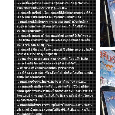
งานเลี้ยง ผู้บริหาร ไทยมาร์คกรุ๊ป คล้ายวันเกิด ผู้บริหารงาน
ร่วมแสดงความยินดีมากมายๆๆๆ......พ.ย.57
วงดนตรีงานขึ้นบ้านใหม่ วงดนตรีอีเล็คโทนฯ (คอมฯ) เวทีทำ
เอง วงแอ๊ด มิวสิค แดนซ์ 4 คน สนุกสนาน แบบกันเอง...
ดนตรีงานอีเล็คโทนฯ ราคาประหยัด วันคล้ายวันเกิดเล็กๆ
อบอุ่น ม.กฤษดานคร 25 คลองสามวา กทม. วันนี้ ไม่ไม่โดน
ฝน..ขอบคุณมากครับ...
วงดนตรีงานฉลองสำนักงานแห่งใหม่ วงดนตรีอีเล็คโทนฯ วง
แอ๊ด มิวสิค ซอยบึงสำราญ นวมินทร์42 สนุกสุดมันส์ 6 ชม.เต็ม
พนักงานร้องเพลงเก่งทุกคน.....
วงดนตรี 3 ชิ้น งานเลี้ยงครบรอบ 25 ปี บริษัทฯ ครบรอบวันเกิด
นายฯ ต.ค. 2558 บางพูน ปทุมธานี
งานเวทีขนาด 6x4 เมตร (ราคาประหยัด) โดย แอ๊ด มิวสิค
เหมาะสำหรับ จัดงานใน กรุงเทพฯ ดูตัวอย่างได้ครับ...
ตัวอย่างเวที ที่ออกงานยอดนิยม (ขนาดกลาง)
เวทีทำเอง ประหยัด เครื่องเสียง+ไฟ +นักร้อง โดยทีมงาน แอ๊ด
มิวสิค โทร 0867866022
ดนตรีงานขึ้นบ้านใหม่ ซ.เพิ่มสิน สายไหม วันที่ 9 มี.ค.57
งานดนตรีงานเลี้ยง ดนตรีงานบวช ดนตรีงานปีใหม่ บริษัทฯ
ยอดทะลุเป้า ร้านอาหารริมแม่น้ำเจ้าพระยา กทม. วงดนตรีอีเลค
โทน แดนซ์ 4 คน สนุกกันเต็มที่..กับ ทีมงาน แอ๊ด มิวสิค ..โทรมา
คุย 086-7866022
ดนตรีอีเล็คโทนฯ งานทำบุญขึ้นบ้านใหม่/งานแต่งงาน จัดงาน
บริเวณหน้าบ้านสวย 2 รูปแบบ ไม่ต้องใช้เวที เป็นงานกลางวัน
งานยอดนิยมใน กทม.