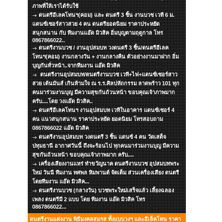
ภาพที่ให้เราได้รับใช้
ดนตรีอีเลคโทนฯ(คอม) และ ดนตรี 3 ชิ้น งานบวช เวที 6 ม.
แดนซ์เซอร์สาวสวย 4 คน ดนตรียอดนิยม ราคาประหยัด
สนุกสนาน กับ ทีมงานแอ๊ด มิวสิค อิ่มบุญตามฤดูกาล โทร
0867866022..
ดนตรีงานบวช / งานอุปสมบท วงดนตรี 3 ชิ้น/ดนตรีอีเลค
โทนฯ(คอม) งานกลางวัน + งานกลางคืน ตัวอย่างงานมาฝาก อิ่ม
บุญกันทั่วหน้า..จากทีมงาน แอ๊ด มิวสิค
ดนตรีงานอุปสมบท/ดนตรีงานบวช เวที+ไฟ+แดนซ์เซอร์สาว
สวย เต้นมันส์ เกินห้ามใจ ณ ร.ร.ศิลปหัถกรรม ลาดพร้าว 101 ทุก
คนมาร่วมงานบุญ มีความสุขกันถ้วนหน้า ขอบคุณเจ้าภาพมาก
ครับ....โดย วงแอ๊ด มิวสิค..
ดนตรีอีเลคโทนฯ งานอุปสมบท เวทีในอาคาร แดนซ์เซอร์ 4
คน แนวสนุกสนาน ราคาประหยัด ยอดนิยม โทรสอบถาม
0867866022 แอ๊ด มิวสิค
ดนตรีงานอุปสมบท วงดนตรี 3 ชิ้น แดนซ์ 4 คน วัดเสด็จ
ปทุมธานี อากาศวันนี้ ถึงจะร้อนไป ทุกคนมาร่วมงานบุญ มีความ
สุขกันถ้วนหน้า ขอบคุณเจ้าภาพมาก ครับ....
เครื่องเสียงงานแหร่ ทำขวัญนาค ดนตรีงานบวช อุปสมบทพระ
ใหม่ วันนี ทีมงาน ทศพล หิมพานต์ จัดเต็ม ส่วนเครื่องเสียง ดนตรี
โดยทีมงาน แอ๊ด มิวสิค...
ดนตรีงานบวช (กลางวัน) บวชพระใหม่เสร็จแล้ว เลี้ยงฉลอง
เพลง ดนตรีมี 2 แบบ โดย ทีมงาน แอ๊ด มิวสิค โทร
0867866022...
ดนตรีงานแต่งงาน พิธีมงคลสมรส ทั้งแบบวงฯ และอีเล็คโทน ราคา