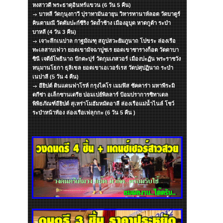
หงสาวดี พระธาตุอินทร์แขวน (6 วัน 5 คืน)
บาหลี วัดกุนุงกาวี ปุราทามันอายุน วิหารทานาห์ลอต วัดบาตูร์
คินตามณี วัดตัมปะก์ซีริง วัดถ้ำช้าง เมืองอูบุด หาดกูต้า ระบำ
บาหลี (4 วัน 3 คืน)
เจาะลึกเนปาล กาฐมัณฑุ สถูปสวะยัมภูนาถ โปขระ ล่องเรือ
ทะเลสาบเฟวา ยอดเขามัจฉาปูชเร ยอดเขาซารางก็อต วัดดาบา
ซินี เจดีย์โพธินาถ ปักตะปุร์ วัดกุมเภสวอร์ เมืองปะฏัน พระราชวัง
หนุมานโธกา ธุลิเขล ยอดเขาเอเวอร์เรส วัดปศุปฏินาถ ระบำ
เนปาลี (5 วัน 4 คืน)
อียิปต์ ดินแดนฟาโรห์ กรุงไคโร เมมฟิส ซัคคาร่า มหาพีระมิ
ดกีซ่า อเล็กซานเดรีย ปอมเปย์พิลลาร์ ป้อมปราการซิทาเดล
พิพิธภัณฑ์อียิปต์ สุเหร่าโมฮัมหมัดอาลี ล่องเรือแม่น้ำไนล์ โชว์
ระบำหน้าท้อง ล่องเรือเฟลุกกะ (6 วัน 5 คืน )