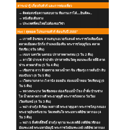
สาระน่ารู้ เกี่ยวกับทัวร์ และการท่องเที่ยว
ติดต่อสงข้อความสอบถาม ทีมงานเราได้....ยินดีคะ..
หนังสือเดืนทาง
ประเทศที่คนไทยไม่ต้องขอวีซ่า
Hot ! สุดยอด โปรแกรมทัวร์ ต้อนรับปี 2555"
เกาหลี อินชอน สวนสนุกเอเวอร์แลนด์ พระราชวังเคียงบ็อค
ตลาดเมียงดง ปักกิ่ง กำแพงเมืองจีน พระราชวังฤดูร้อน ตลาด
รัสเซีย ( 6วัน 5คืน)
เขมร นครวัด นครธม ปราสาทตาพรหม (3 วัน 2 คืน)
ลาวใต้ ปากเซ จำปาสัก ปราสาทหินวัดพู คอนพะเพ็ง หลี่ผี ตาด
ฟาน ตาดผาส้วม (5 วัน 4 คืน)
เชียงราย ลาว ห้วยทราย หลวงน้ำทา จีน เชียงรุ่ง กาหลั่นป้า สิบ
สองปันนา (6 วัน 5 คืน)
เวียดนามกลาง เว้ ดานัง ฮอยอัน ล่องแม่น้ำหอม วัดเทียนมู่ (6
วัน 5 คืน)
หลวงพระบาง วัดเชียงทอง ล่องเรือแม่น้ำโขง ถ้ำติ่ง บ้านซ่าง
ไห น้ำตกตาดกวางสี พระธาตุพูสี พระราชวังหลวง วังเวียง
เวียงจันทน์ (4 วัน 3 คืน)
พม่า ย่างกุ้ง สิเรียม หงสาวดี พระธาตุมุเตา พระราชวังบุเรงนอง
พระธาตุอินทร์แขวน วัดเทพทันใจ พระมหาเจดีย์ชเวดากอง (4
วัน 3 คืน)
พม่า 5 สิ่งศักดิ์สิทธิ์ ย่างกุ้ง พุกาม ทะเลเจดีย์ เจดีย์ชเวซิกอง
มัณฑะเลย์ พระมหามัยมุนี พระราชวังมัณฑะเลย์ เจดีย์ชเวดากอง