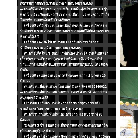
กิจกรรมนักศึกษา ม.ราม 2 วิทยาเขตบางนา ก.ค.58
ดนตรีอีเลคโทนฯ ราคาประหยัด งานคืนสู่เหย้า สพช. ม1 รุ่น
แรก โรงเรียนวัดพลับพลาไชย กทม. เพื่อนๆ ประสบความสำเร็จ
ในอาชีพ แถมหาเงินเข้า โรงเรียนฯ
เครื่องเสียงให้เช่า งานแถลงเปิดภาพยนต์ และงานกิจกรรม
นักศึกษา ม.ราม 2 วิทยาเขตบางนา ขอบคุณที่ให้ทีมงานเรา มา
ทำงานให้ 3 ปี
เครื่องเสียง+แสงให้เช่า งานแข่งตำส้มตำ งานกิจกรรม
นักศึกษา ม.ราม 2 วิทยาเขตบางนา ก.ค.58
ดนตรี อีเล็คโทนฯ (คอม) เวทีทำเอง ประหยัด งานคืนสู่เหย้า
เลี้ยงรุ่นฯ งานเล็กๆ อบอุ่นระหว่างพี่น้อง..แม้จะเรียนจบไป
นาน..เราไม่เคยทิ้งกัน...สำหรับดนตรีมีหลายรูปแบบ โดย แอ๊ด
มิวสิค
เครื่องเสียง แสง งานประกวดโฟค์ซอง ม.ราม 2 บางนา 28
มิ.ย.56
ดนตรีงานเลี้ยงรุ่นต่างๆ โดย แอ๊ด มิวสค โทร 0867866022
ดนตรีงานเลี้ยงรุ่น กศน.นนทบุรี แดนซ์ 4 คน ท้าความร้อน
สนุกสุดๆ 17 พ.ค.57
เช้างานแข่งส้มตำ บ่ายประกวดร้องเพลงลูกทุ่ง มหาลัย
รามคำแหง วิทยาเขตบางนา วันที่ 17 ก.ค.57
ดนตรีงานสานสัมพันธ์พี่น้องเครื่องกล ม.ธนบุรี วันที่ 28
มิ.ย.58
วงดนตรี 3 ชิ้น ขับกล่อม เด็กพิการและทุพพลภาพปากเกร็ด
(บ้านนนทภูมิ) 22 มิ.ย.56
เครื่องเสียง ไฟ งานแสดง กิจกรรมประกวดร้องเพลง หัวใจลูก