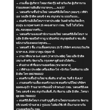
งานเลี้ยง ผู้บริหาร ไทยมาร์คกรุ๊ป คล้ายวันเกิด ผู้บริหารงาน
ร่วมแสดงความยินดีมากมายๆๆๆ......พ.ย.57
วงดนตรีงานขึ้นบ้านใหม่ วงดนตรีอีเล็คโทนฯ (คอมฯ) เวทีทำ
เอง วงแอ๊ด มิวสิค แดนซ์ 4 คน สนุกสนาน แบบกันเอง...
ดนตรีงานอีเล็คโทนฯ ราคาประหยัด วันคล้ายวันเกิดเล็กๆ
อบอุ่น ม.กฤษดานคร 25 คลองสามวา กทม. วันนี้ ไม่ไม่โดน
ฝน..ขอบคุณมากครับ...
วงดนตรีงานฉลองสำนักงานแห่งใหม่ วงดนตรีอีเล็คโทนฯ วง
แอ๊ด มิวสิค ซอยบึงสำราญ นวมินทร์42 สนุกสุดมันส์ 6 ชม.เต็ม
พนักงานร้องเพลงเก่งทุกคน.....
วงดนตรี 3 ชิ้น งานเลี้ยงครบรอบ 25 ปี บริษัทฯ ครบรอบวันเกิด
นายฯ ต.ค. 2558 บางพูน ปทุมธานี
งานเวทีขนาด 6x4 เมตร (ราคาประหยัด) โดย แอ๊ด มิวสิค
เหมาะสำหรับ จัดงานใน กรุงเทพฯ ดูตัวอย่างได้ครับ...
ตัวอย่างเวที ที่ออกงานยอดนิยม (ขนาดกลาง)
เวทีทำเอง ประหยัด เครื่องเสียง+ไฟ +นักร้อง โดยทีมงาน แอ๊ด
มิวสิค โทร 0867866022
ดนตรีงานขึ้นบ้านใหม่ ซ.เพิ่มสิน สายไหม วันที่ 9 มี.ค.57
งานดนตรีงานเลี้ยง ดนตรีงานบวช ดนตรีงานปีใหม่ บริษัทฯ
ยอดทะลุเป้า ร้านอาหารริมแม่น้ำเจ้าพระยา กทม. วงดนตรีอีเลค
โทน แดนซ์ 4 คน สนุกกันเต็มที่..กับ ทีมงาน แอ๊ด มิวสิค ..โทรมา
คุย 086-7866022
ดนตรีอีเล็คโทนฯ งานทำบุญขึ้นบ้านใหม่/งานแต่งงาน จัดงาน
บริเวณหน้าบ้านสวย 2 รูปแบบ ไม่ต้องใช้เวที เป็นงานกลางวัน
งานยอดนิยมใน กทม.