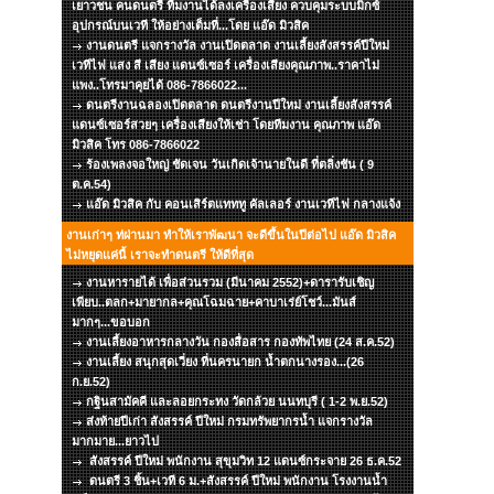
เยาวชน คนดนตรี ทีมงานได้ลงเครื่องเสียง ควบคุมระบบมิกซ์
อุปกรณ์บนเวที ให้อย่างเต็มที่...โดย แอ๊ด มิวสิค
งานดนตรี แจกรางวัล งานเปิดตลาด งานเลี้ยงสังสรรค์ปีใหม่
เวทีไฟ แสง สี เสียง แดนซ์เซอร์ เครื่องเสียงคุณภาพ..ราคาไม่
แพง..โทรมาคุยได้ 086-7866022...
ดนตรีงานฉลองเปิดตลาด ดนตรีงานปีใหม่ งานเลี้ยงสังสรรค์
แดนซ์เซอร์สวยๆ เครื่องเสียงให้เช่า โดยทีมงาน คุณภาพ แอ๊ด
มิวสิค โทร 086-7866022
ร้องเพลงจอใหญ่ ชัดเจน วันเกิดเจ้านายในดี ที่ตลิ่งชัน ( 9
ต.ค.54)
แอ๊ด มิวสิค กับ คอนเสิร์ตแทททู คัลเลอร์ งานเวทีไฟ กลางแจ้ง
งานเก่าๆ ท่ผ่านมา ทำให้เราพัฒนา จะดีขึ้นในปีต่อไป แอ๊ด มิวสิค
ไม่หยุดแค่นี้ เราจะทำดนตรี ให้ดีที่สุด
งานหารายได้ เพื่อส่วนรวม (มีนาคม 2552)+ดารารับเชิญ
เพียบ..ตลก+มายากล+คุณโฉมฉาย+คาบาเร่ย์โชว์...มันส์
มากๆ...ขอบอก
งานเลี้ยงอาหารกลางวัน กองสื่อสาร กองทัพไทย (24 ส.ค.52)
งานเลี้ยง สนุกสุดเวี่ยง ที่นครนายก น้ำตกนางรอง...(26
ก.ย.52)
กฐินสามัคคี และลอยกระทง วัดกล้วย นนทบุรี ( 1-2 พ.ย.52)
ส่งท้ายปีเก่า สังสรรค์ ปีใหม่ กรมทรัพยากรน้ำ แจกรางวัล
มากมาย...ยาวไป
สังสรรค์ ปีใหม่ พนักงาน สุขุมวิท 12 แดนซ์กระจาย 26 ธ.ค.52
ดนตรี 3 ชิ้น+เวที 6 ม.+สังสรรค์ ปีใหม่ พนักงาน โรงงานน้ำ