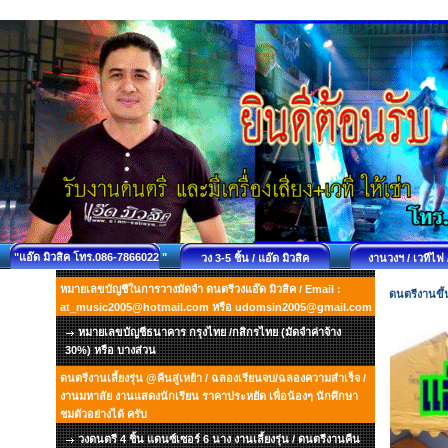
"แอ๊ด มิวสิค โทร.086-7866022 "
วง 3-5 ชิ้น / แอ๊ด มิวสิค
งานวงฯ / เวทีไฟ 
หมายเลขบัญชีในการวางมัดจำ ดนตรีวงแอ๊ด มิวสิค / Email :
ดนตรีงานขึ้น
at_music2005@hotmail.com หรือ udomsin2005@gmail.com
หมายเลขบัญชีธนาคาร กรุงไทย /กสิกรไทย (มัดจำค่าจ้าง
30%) หรือ บางส่วน
ดนตรีงานเลี้ยงรุ่น @คืนสู่เหย้า / ฉลองเรียนจบ/ฉลองความสำเร็จ /
งานมหาลัย งานแสดงนักเรียน ราคาประหยัด เพื่อน้องๆ นักศึกษา
ชมตัวอย่างได้ ครับ
วงดนตรี 4 ชิ้น แดนซ์เซอร์ 6 นาง งานเลี้ยงรุ่น / ดนตรีงานคืน