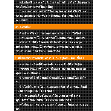
แม่เครือศรี เหล่าพร กับวันว่าง ทำน้ำหมักเอนไซม์ เพื่อสุขภาพ
ประโยชน์หลายอย่าง ไม่ลองไม่รู้
ภาพการถวายพระบรมสารีริกธาตุ โดย คุณแม่เครือศรี เหลา
พร และครอบครัว วัดศรีมงคล บ้านหนองผือ อ.หนองเรือ
จ.ขอนแก่น
เสนองานอื่นๆ
ตัวอย่างเครื่องเล่น หลากหลายคาราโอเกะ สนใจเปิดร้านฯ
เครื่องร้องคาราโอเกะ VIP ห้องโถง เสนอ พลเอก สมพลฯ
งานวงฯ / เวทีไฟ / แดนซ์ / นักร้องสาวสวย ร้องเพลงทุกแนว
เครื่องเสียงกลางแจ้งให้เช่า ทีมงานเราทำมานาน มากด้วย
ประสบการณ์..โดย ทีมงาน แอ๊ด มิวสิค...
ไปเยี่ยมบ้านฯ ร้านคนชอบคาราโอเกะ ที่รู้จักกัน..แบบ พี่น้อง...
คาราโอเกะ บ้านพี่ชัยพรฯ +พี่นคร ชวนชื่นซิตี้ ซ.วัดคู้บอน
ต้นขนุน ร้านเพือชีวิต..ราคาไม่แพง คุณภาพเยี่ยม กม.8 วัด
คู้บอน ถ.รามอินทรา
ร้านแกรนด์ ชิลด์ ด้านหลังห้างแฟชั่นไอซ์แลนด์ โดย ป๋าไพ
รินฯ
ร้านโพธิ์เงิน คาราโอเกะ...สุดยอดแห่งการร้องเพลง..เสียงดี/
ไมค์ดี..มาพิสูจน์ได้..โดย คุณน้อย
ร้านละอ่อนเล่นล้อฯ โดย คุณโจ๊ก บรรยากาศดี ราคา
ถูก...คาราโอเกะเสียงดี..โดย ทีมงาน แอ๊ด มิวสิค
ครัวน้อง นก "สบาย สบาย คาราโอเกะ ...เสียงคุณภาพ..ขอบ
อก..