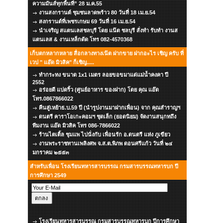
ความมันส์ทุกพื้นที่” 28 ม.ค.55
งานสงกรานต์ ชุมชนลาดพร้าว 80 วันที่ 18 เม.ย.54
สงกรานต์ที่เพชรเกษม 69 วันที่ 16 เม.ย.54
นำเจริญ สแตนเลสชลบุรี โดย แน๊ต ชลบุรี สั่งทำ รับทำ งานส
แตนเลส & งานเหล็กดัด โทร 082-4570368
เก็บตกหลากหลาย สื่อกลางทางเน๊ต ฝากขาย ฝากอะไร เชิญ ครับ ที่
เวป " แอ๊ด มิวสิค" ก็เชิญ.....
ทำกระทง ขนาด 1x1 เมตร ลอยขอขมาแด่แม่น้ำคงคา ปี
2552
อร่อยดี แปดริ้ว (ศูนย์อาหาร ของฝาก) โดย คุณ แอ๊ด
โทร.0867866022
คืนสู่เหย้าธ.บ.59 ปี (นำรูปงานมาฝากเพื่อน) จาก คุณสำราญฯ
ดนตรี คาราโอเกะคอมฯ ชุดเล็ก (ยอดนิยม) จัดงานสนุกทถึง
ทีมงาน แอ๊ด มิวสิค โทร 086-7866022
ร้านไตเติ้ล ชุมแพ ไปนั่งกับ เพื่อนรัก อ.ดนตรี แห่ง ภูเขียว
งานพระราชทานเพลิงศพ จ.ส.ต.พิภพ ดอนศรีแก้ว วันที่ ๒๔
มกราคม ๒๕๕๓
สำหรับเพื่อน โรงเรียนทหารสารบรรณ กรมสารบรรณทหารบก ปี
การศึกษา 2549
โรงเรียนทหารสารบรรณ กรมสารบรรณทหารบก ปีการศึกษา