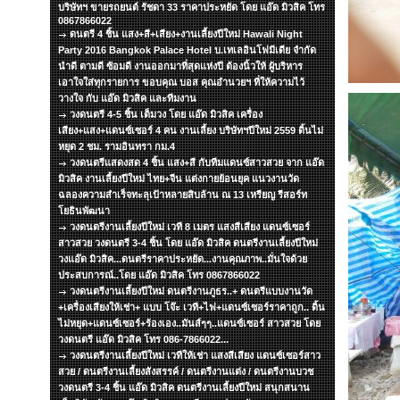
บริษัทฯ ขายรถยนต์ รัชดา 33 ราคาประหยัด โดย แอ๊ด มิวสิค โทร
0867866022
ดนตรี 4 ชิ้น แสง+สี+เสียง+งานเลี้ยงปีใหม่ Hawali Night
Party 2016 Bangkok Palace Hotel บ.เทเลอินโฟมีเดีย จำกัด
นำดี ตามดี ซ้อมดี งานออกมาที่สุดแห่งปี ต้องนิ้วให้ ผู้บริหาร
เอาใจใส่ทุกรายการ ขอบคุณ บอส คุณอำนวยฯ ที่ให้ความไว้
วางใจ กับ แอ๊ด มิวสิค และทีมงาน
วงดนตรี 4-5 ชิ้น เต็มวง โดย แอ๊ด มิวสิค เครื่อง
เสียง+แสง+แดนซ์เซอร์ 4 คน งานเลี้ยง บริษัทฯปีใหม่ 2559 ดิ้นไม่
หยุด 2 ชม. รามอินทรา กม.4
วงดนตรีแสดงสด 4 ชิ้น แสง+สี กับทีมแดนซ์สาวสวย จาก แอ๊ด
มิวสิค งานเลี้ยงปีใหม่ ไทย+จีน แต่งกายย้อนยุค แนวงานวัด
ฉลองความสำเร็จทะลุเป้าหลายสิบล้าน ณ 13 เหรียญ รีสอร์ท
โยธินพัฒนา
วงดนตรีงานเลี้ยงปีใหม่ เวที 8 เมตร แสงสีเสียง แดนซ์เซอร์
สาวสวย วงดนตรี 3-4 ชิ้น โดย แอ๊ด มิวสิค ดนตรีงานเลี้ยงปีใหม่
วงแอ๊ด มิวสิค...ดนตรีราคาประหยัด...งานคุณภาพ..มั่นใจด้วย
ประสบการณ์..โดย แอ๊ด มิวสิค โทร 0867866022
วงดนตรีงานเลี้ยงปีใหม่ ดนตรีงานภูธร..+ ดนตรีแบบงานวัด
+เครื่องเสียงให้เช่า+ แบบ โจ๊ะ เวที+ไฟ+แดนซ์เซอร์ราคาถูก.. ดิ้น
ไม่หยุด+แดนซ์เซอร์+ร้องเอง..มันส์ๆๆ..แดนซ์เซอร์ สาวสวย โดย
วงดนตรี แอ๊ด มิวสิค โทร 086-7866022...
วงดนตรีงานเลี้ยงปีใหม่ เวทีให้เช่า แสงสีเสียง แดนซ์เซอร์สาว
สวย / ดนตรีงานเลี้ยงสังสรรค์ / ดนตรีงานแต่ง / ดนตรีงานบวช
วงดนตรี 3-4 ชิ้น แอ๊ด มิวสิค ดนตรีงานเลี้ยงปีใหม่ สนุกสนาน