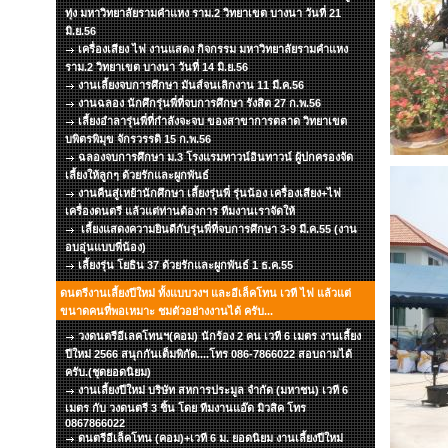
ทุ่ง มหาวิทยาลัยรามคำแหง ราม.2 วิทยาเขต บางนา วันที่ 21
มิ.ย.56
เครื่องเสียง ไฟ งานแสดง กิจกรรม มหาวิทยาลัยรามคำแหง
ราม.2 วิทยาเขต บางนา วันที่ 14 มิ.ย.56
งานเลี้ยงจบการศึกษา มันส์จนเลิกงาน 11 มี.ค.56
งานฉลอง นักศึกรุ่นพี่ที่จบการศึกษา รังสิต 27 ก.พ.56
เลี้ยงอำลารุ่นพี่ที่กำลังจะจบ ของสาขาการตลาด วิทยาเขต
บพิตรพิมุข จักรวรรดิ 15 ก.พ.56
ฉลองจบการศึกษา ม.3 โรงแรมทาวน์อินทาวน์ ผู้ปกครองจัด
เลี้ยงให้ลูกๆ ด้วยรักและผูกพันธ์
งานคืนสู่เหย้านักศึกษา เลี้ยงรุ่นพี่ รุ่นน้อง เครื่องเสียง+ไฟ
เครื่องดนตรี แล้วแต่ท่านต้องการ ทีมงานเราจัดให้
เลี้ยงแสดงความยินดีกับรุ่นพี่ที่จบการศึกษา 3-9 มี.ค.55 (งาน
อบอุ่นแบบพี่น้อง)
เลี้ยงรุ่น โยธิน 37 ด้วยรักและผูกพันธ์ 1 ธ.ค.55
ดนตรีงานเลี้ยงปีใหม่ ทั้งแบบวงฯ และอีเล็คโทน เวที ไฟ แล้วแต่
ขนาดคนที่พอเหมาะ ชมตัวอย่างงานได้ ครับ...
วงดนตรีอีเลคโทนฯ(คอม) นักร้อง 2 คน เวที 6 เมตร งานเลี้ยง
ปีใหม่ 2566 สนุกกันเต็มพิกัด....โทร 086-7866022 สอบถามได้
ครับ.(ชุดยอดนิยม)
งานเลี้ยงปีใหม่ บริษัท สหการประมูล จำกัด (มหาชน) เวที 6
เมตร กับ วงดนตรี 3 ชิ้น โดย ทีมงานแอ๊ด มิวสิค โทร
0867866022
ดนตรีอีเล็คโทน (คอม)+เวที 6 ม. ยอดนิยม งานเลี้ยงปีใหม่