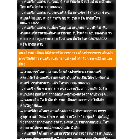
ดนตรีงานแต่งงาน (คอมฯ) สมรสสมรัก บ้านริมน้ำบางบัวทอง
โดย แอ๊ด มิวสิค 0867866022...
ดนตรีงานแต่งงาน วงดนตรี 3 ชิ้น แดนซ์เซอร์สาวสวย 4 คน
สนุกเต็มิ่ม แบบ สมรส สมรัก กับ ทีมงาน แอ๊ด มิวสคโทร
0867866022
ดนตรีงานแต่งงานเล็กๆ ใหญ่ แนวสนุกสนาน เวที+ไฟ+ทีม
งานแดนซ์สาวสวย+ทีมงานเราพร้อมรับใช้แล้วแต่งบของท่าน รา
คาเบาๆ ลองดูผลงานเรา แล้วท่านจะมั่นใจ โทร 0867866022
แอ๊ด มิวสิค ครับ
ดนตรีงานเกษียณ พิธีอำลาชีวิตราชการ / เลี้ยงข้าราชการ เลี้ยงอำ
ลาฯ/ ปิดกีฬา / ดนตรีงานสงกรานต์ รดน้ำดำหัว ประเพณีไทย และ
อื่นๆ
งานคาราโอเกะ+งานเครื่องเสียงสำหรับวง+งานดนตรี
สด+เวที+ไฟ+และทีมงานแดนซ์+กับเครื่องเสียงให้เช่า.+รับงาน
ดนตรี .เราทำมานาน แล้ว โทรมา..086-7866022
ดนตรี 4 ชิ้น ขนาดกลาง คนร่วมงานไม่มาก วงแอ๊ด มิวสิค
แนวเพลง ทุกสไตส์ สากลอมตะ+ลูกทุ่ง+สตริง ราคาประหยัด...
วงดนตรี แอ๊ด มิวสิค กับงานเกษียณราชการ จากใจถึงใจ
สายใยผูกพัน....
ดนตรีอีเลคโทนฯ งานเลี้ยงสังสรรค์ ข้าราชการ บก.ทหาร
สูงสุด งานเกษียณ ราขการ พนักงานวิสาหกิจ (ชุดเล็ก ชุดใหญ่)
พิธีอำลาราชการทหาร ราคาประหยัด...บรรยากาศอบอุ่น..โทร
สอบถามได้ครับ 0867866022 แอ๊ด มิวสิค
ดนตรีอีเล็คโทนฯ งานอำลาชีวิตราชการข้าราชการ สนุกแบบ