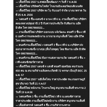
เลี้ยงปีใหม่ 2557 บ.สหย่งเงี๊ยบพัฒนา ฯ วันที่ 7 ธ.ค.56
เลี้ยงปีใหม่ บริษัทควินไทล์ส โรงแรมอินเตอร์คอนติเนนตัล
เลี้ยงปีใหม่ 2557 บริษัท หง โบ รับเบอร์ จำกัด บางนาตราด วัน
ที่ 25 ธ.ค. 2556
วงดนตรี 3 ชิ้น+แดนซ์ 4 นาง+เวที 6 ม. งานเลี้ยงปีใหม่ บริษัทฯ
คลองหลวงปทุมธานี 2 ปี กับความประทับใจ กับทีมงาน แอ๊ด
มิวสิค โทร 0867866022...
งานเลี้ยงปีใหม่ บริษัทฯ ออกแบบ แจ้งวัฒนะ ดนตรี 3 ชิ้น+เวที
6 เมตรี+การแสดงพนักงาน มากมาย สนุกเต็มที่ โดย แอ๊ด มิวิค
โทร 0867866022...
ดนตรีงานเลี้ยงปีใหม่ +วงดนตรี 3 ชิ้น+เวที 6 ม.+บริษัทฯ ส่ง
ออกอาหารแช่แข็ง บางบ่อ (ดิ้นไม่หยุด) โดย ทีมงาน แอ๊ด มิวสิค
โทร 0867866022...
ดนตรีงานเลี้ยงปีใหม่ ธีมการแต่งกายงานวัด วงดนตรี 3 ชิ้น +
เวที+แดนซ์เซอร์สาวสวย
เลี้ยงปีใหม่ 2557 แดนซ์ 4 แสงสี ดนตรี ยอดนิยม คนร่วมงน
450 คน ณ สนามกีฬาเฉลิมพระเกียรติ 72 พรรษา มีนบุรี BEC 25
ม.ค. 57
เลี้ยงปีใหม่ 2557 วงอีเล็คโทน ราคาประหยัด รพ.เกษมราษฎร์
สุขาภิบาล3 วันที่ 21 ก.พ.57
เลี้ยงปีใหม่ พนักงาน โรงงานใหญ่ สนุกสนานเต็มที่ พระราม 2
วันที่ 19 ม.ค.56
วงดนตรีสด 3 ชิ้น งานเลี้ยงปีใหม่ เวที 6 ม.แดนซ์สาวสวย
ราคาประหยัด งานเลี้ยงปีใหม่พนักงาน บริษัทฯ สนุกสนานเต็มที่
เลี้ยงสังสรรค์ วงดนตรี 4 ชิ้น งานกีฬากระทรวง