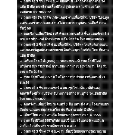
วงดนตรี 3 ชิ้น เวที 6 ม.+ไมมีแดนซ์ แจกรางวัลมากมาย วง
แอ๊ด มิวสิค ดนตรีงานเลี้ยงปีใหม่ อู่ซ่อมรถ รามคำแหง โทร
สอบถาม 0867866022
วงดนตรีแอ๊ด มิวสิค เวที+แดนซ์ งานเลี้ยงปีใหม่ บริษัท วี.เจ.คูล
สเตนเลสฯ พระประแดง รางวัลมากมาย สนุกสนานเต็มที่ ก่อน
สิ้นปี 58
ดนตรีงานเลี้ยงปีใหม่ เวที ทำเอง วงดนตรี 3 ชิ้น+แดนซ์เซอร์ 4
นาง แสงสีบนเวที ด้วยทีมงาน แอ๊ด มิวสสิค โทร 0867866022
วงดนตรี 3 ชิ้น+เวที 6 ม. เลี้ยงปีใหม่ บริษัทฯ โรงพิมพ์บางบอน
แจกของขวัญพนักงานมากมาย ดิ้นกันสนุกเกินพิกัด โดย ทีมงาน
แอ๊ด มิวสิค
เครื่องเสียง+ไฟ+(คอม) การแสดงบนเวที งานเลี้ยงปีใหม่
บริษัทฯอสังหาริมทรัพย์ การแสดงมากมายของพนักงาน โดย ทีม
งาน แอ๊ด มิวสิค
งานเลี้ยงปีใหม่ 2557 บ.ไมโครการปัก จำกัด เวที+แดนซ์ 21
ธ.ค.56
วงดนตรี 3 ชิ้น+แดนเซอร์ 4 คน+ชุดไฟเวที+(เวทีทำเอง)
ดนตรีเลี้ยงปีใหม่ บริษัทฯรับเหมาก่อสร้าง นนบุรี 8 วงแอ๊ดมิวสิค
โทร 086-7866022
ดนตรีงานเลี้ยงปีใหม่ วงดนตรี 3 ชิ้น แดนซ์ 4 คน โรงแรมแมน
ฮัตตัน นวนคร สนุกสุดเหวี่ยง กับ ทีมงาน แอ๊ด มิวสิค..
เลี้ยงปีใหม่ 2557 งานวัด ใจกลางกรุงเทพฯ 28 ธ.ค. 2556
งานเลี้ยงปีใหม่ 2557บริษัท แฮปปี้ โฮม เอ็นเตอร์เทนเม้นท์
จำกัด เรือนปั้นหยา รามอินทรา 8 ม.ค.57
วงดนตรี 3 ชิ้น+เวที 6 ม.+งานเลี้ยงปีใหม่แจกรางวัลมากมาย