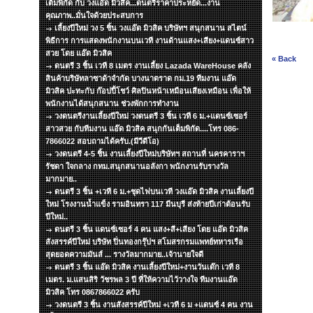
เต็มพิกัด กับ วงแอ๊ด มิวสิค...ดนตรีราคาประหยัด...งาน
คุณภาพ..มั่นใจด้วยประสบการ
เลี้ยงปีใหม่ วง 5 ชิ้น วงแอ๊ด มิวสิค บริษัทฯ สนุกสนาน สไตน์
พิธีการ การแสดงพนักงานบนเวที งานด้านแสง+เสียง+แดนซ์สาว
สวย โดย แอ๊ด มิวสิค
« Back
ดนตรี 3 ชิ้น เวที 8 เมตร งานเลี้ยง Lazada WareHouse คลัง
สินค้าบริษัทลาซาด้าจำกัด บางนาตราด กม.19 ทีมงาน แอ๊ด
มิวสิค ปะทะกับ ก๊อปปี้โชว์ ศิลปินหน้าเหมือนเสียงเหมือน เพื่อให้
พนักงานได้สนุกสนาน ช่วงพักการทำงาน
วงดนตรีงานเลี้ยงปีใหม่ วงดนตรี 3 ชิ้น เวที 6 ม.+แดนซ์เซอร์
สาวสวย กับทีมงาน แอ๊ด มิวสิค สนุกกันเต็มพิกัด....โทร 086-
7866022 สอบถามได้ครับ.(มีวีดีโอ)
วงดนตรี 4-5 ชิ้น งานเลี้ยงปีใหม่บริษัทฯ สถานที่ นครคาราฯ
รัชดา ใจกลาง กทม.สนุกสนานอลังกา พนักงานรับรางวัล
มากมาย..
ดนตรี 3 ชิ้น +เวที 6 ม.+ชุดไฟบนเวที วงแอ๊ด มิวสิค งานเลี้ยงปี
ใหม่ โรงงานน้ำแข็ง รามอินทรา 117 มีนบุรี ส่งท้ายปีเก่าต้อนรับ
ปีใหม่..
ดนตรี 3 ชิ้น แดนซ์เซอร์ 4 คน แสง+สี+เสียง โดย แอ๊ด มิวสิค
สังสรรค์ปีใหม่ บริษัท ปิ่นทองกรุ๊ปฯ สโมสรกรมแพทย์ทหารเรือ
สุดยอดความมันส์ ... รางวัลมากมาย..เจ้านายใจดี
ดนตรี 3 ชิ้น แอ๊ด มิวสิค งานเลี้ยงปีใหม่+งานวันเด๊ก เวที 8
เมตร. ม.แสนสิริ วัชรพล 3 ปี ที่ให้ความไว้วางใจ ทีมงานแอ๊ด
มิวสิค โทร 0867866022 ครับ
วงดนตรี 3 ชิ้น งานสังสรรค์ปีใหม่ +เวที 6 ม +แดนซ์ 4 คน งาน