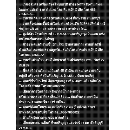
เวที 6 เมตร เครื่องเสียง ไฟบนเวที ตัวอย่างสำหรับงาน กทม.
(ออกงานบ่อย) ราคาไม่แพง โดย ทีม แอ๊ด มิวสิค โทร 086-
7866022....
งานวันเกิด และฉลองตรุษจีน ก,พ.54 ที่พระราม 7 นนทบุรี
งานเลี้ยงฉลองขึ้นบ้านใหม่ / ดนตรีวงแอ๊ด มิวสิค เวที+ไฟ 4 (2
ชั้น) แดนซ์ หลากหลายบรรยากาศ ราคาประหยัด...
มูลนิธิเฉลียวเตียรวงศ์ 12 ก.พ.54 ถนนเจริญกรุง ดินแดน แห่ง
คนไทยเชื้อสายจีน ยิ่งใหญ่
ตัวอย่างดนตรี งานขึ้นบ้านใหม่ บ้านสวยมากๆ ตามสไตส์ที่
ท่านเลือก ลองชมผลงานดูครับ...สนใจโทรมาคุยกัน แอ๊ด มิวสิค
โทร 086-7866022
งานขึ้นบ้านใหม่,งานไฟหน้าเวที วันนี้ร้อนที่สุด กทม. วันที่ 27
เม.ย.55
ขึ้นสำนักงานใหม่ นวมินทร์ 45 สำนักงานทนายความฯ กับ
หญิงลี ศรีจุมพล ศิลปินรับเชิญ 15 มิ.ย.55 (เวทีขนาดเล็ก)
ดนตรีขึ้นบ้านใหม่ อีเลคฯ(คอม) เวที 6 เมตร เครื่องเสียงไฟ
โดย แอ๊ด มิวสิค โทร 0867866022
เปิดอาคารใหม่ กรมทรัพยากรน้ำ กระทรวง
ทรัพยากรธรรมชาติและสิ่งแวดล้อม ... สมเด็จพระเทพฯเป็น
ประธาน งานดนตรีฉลองช่วงเย็น..
ดนตรีอีเลคโทนฯ+คอม+นักร้อง 2 คน (ไม่มีเวที) ราคา
ประหยัด..พร้อมรับใช้ โทรเลย...086-7866022
บ้านใหญ่กลางกรุง ซอย ลาดพร้าว
เลี้ยงแสดงความยินดี พี่จบปริญญา และรับน้อง มหาลัยธัญบุรี
21 พ.ย.55