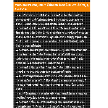
ดนตรีงานบวช งานอุปสมบท ทั้งในบ้าน ในวัด ทั้งวง เวที เล็กใหญ่ ดู
ตัวอย่างได้..
ดนตรีงานบวช งานอีเล็คโทนฯ ดนตรีวง 3-4 ชิ้น แบบง่ายๆ
ราคาประหยัด เวที+ไฟ+แดนซ์เซอร์ คนร่วมงาน 200-300 คน
ด้วยงบไม่แพง..กับทีมงาน แอ๊ด มิวสิค โทรเลย..086-7866022
วงดนตรีวง 3 ชิ้น ดนตรีวง 4-5 ชิ้น+เวที+แดนซ์เซอร์สาวสวย
โดย ทีมงาน แอ๊ด มิวสิค นักร้อง เวที ทีมงาน แดนซ์เซอร์ สาวสวย
ราคาประหยัด ดนตรีงานบวช / ฤกษ์เย็นสบาย อิ่มบุญ สนุกสนาน
กันถ้วนหน้า รวมผลงานต่างๆ มาฝาก...โทร 0867866022 แอ๊ด
มิวสิค สอบถามได้ครับ
วงดนตรีงานบวช,อุปสมบท รวมผลงาน รูปแบบที่ทีมงานเรานำ
เสนอ โดย วงแอ๊ด มิวสิค ทั้ง แดนซ์สาวสวยไม่โป้ และ รูปแบบ
เวทีงานกลางแจ้ง ชมตัวอย่างงานที่เราไปทำการแสดงได้ หรือ
สอบถาม โทร 0867866022..แอ๊ด มิวสิค ครับ
วงดนตรี 3 ชิ้น ยอดนิยม โดยแอ๊ด มิวสิค เวทีไฟ ขนาด 6 ม
แดนซ์ 4 คน งานอุปสมบท วัดฯ ชมตัวอย่างได้ครับ
ดนตรีงานอุปสมบท/ดนตรีงานบวช เวที+ไฟ+แดนซ์เซอร์ 4 คน
กลางลานวัดฯ อากาศวันนี้ ถึงจะร้อนไป ทุกคนมาร่วมงานบุญ มี
ความสุขกันถ้วนหน้า ขอบคุณเจ้าภาพมาก ครับ....โดย วงแอ๊ด
มิวสิค..
ดนตรีอีเลคโทนฯ ราคาประหยัด จำนวนคนไม่มาก งานอุปสม
บทสไตส์คนรุ่นใหม่ ร.ร.หอวัง ลาดพร้าว กทม.
วงดนตรี 3 ชิ้น / ดนตรีอีเลคโทน(คอม) แดนซ์ สาวสวย งาน
บวช อุปสมบท วันดีงานเต็ม ....อิ่มบุญกันถ้วนหน้า..ขอบคุณเจ้า