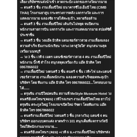
เลี้ยง บริษัทฯขนส่งนำเข้า ลาดกระบัง แจกของรางวัลมากมาย
ดนตรี 3 ชิ้น งานเลี้ยงปีใหม่ ธนาคารซีไอเอ็มบี ไทย (CIMB
THAI) โรงงานยาสูบ กระทรวงการคลัง แจกรางวัล และการ
แสดงมากมาย ฉลองชัย รายได้ทะลุเป้า..หลายร้อยล้าน
ดนตรี 3 ชิ้น งานเลี้ยงปีใหม่ เต้นกันไม่หยุด จนปิดงาน
พนักงานสายการบิน แจกรางวัล และการแสดงมากมาย สปอต์ซิตื้
ประชาชื่น
ดนตรี 3 ชิ้น วงแอ๊ด มิวสิค แดนเซอร์สาวสวย งานเลี้ยงฉลอง
ความสำเร็จ ธีมงานนักเรียน 'เจาะเวลาสู่วัยใส' สนุกสนานสุด
เหวี่ยง นนทบุรี
วง 3 ชิ้น เวที 6 เมตร แดนซ์เซอร์สาวสวย 4 คน งานเลี้ยงปีใหม่
พนักงาน บิ๊กซี สำโรง สนุกสดุดเหวี่ยง กับ แอ๊ด มิวสิค โทร
0867866022
งานเลี้ยงปีใหม่ วงดนตรี 3 ชิ้น ดนตรี 4 ชิ้น เวที+ไฟ และแดนซ์
เซอร์สาวสวย งานเลี้ยงพนักงาน ฉลองความสำเร็จยอดทะลุเป้า
บริษัทฯ โดย ทีมงาน แอ๊ด มิวสิค โทร 0867866022...โทรสอบถาม
ได้......
ตรุษจีน งานปีใหม่คนจีน สถานที่ MeStyle Museum Hotel วง
ดนตรีอีเลคโทนฯ(คอม) เวทีโรงแรมฯ งานเลี้ยงปีใหม่ไทย ยาวไป
ตรุษจีน ตระกูลใหญ่ โรงแรมฯเปิดใหม่ รัชดา โดยทีมงาน แอ๊ด
มิวสิค โทร 0867866022
ดนตรีงานเลี้ยงปีใหม่ วงดนตรี 3 ชิ้น (กลางวัน) แดนซ์ 4 คน
บริษัทฯ ออกแบบตกแต่ง ลาดพร้าว 101 สนุกเต็มที่แจกรางวัลปี
ใหม่ให้พนักงานมากมาย....
ดนตรีอีเลคโทนฯ (คอม) +เวที 6 ม.+งานเลี้ยงปีใหม่ บริษัทฯส่ง