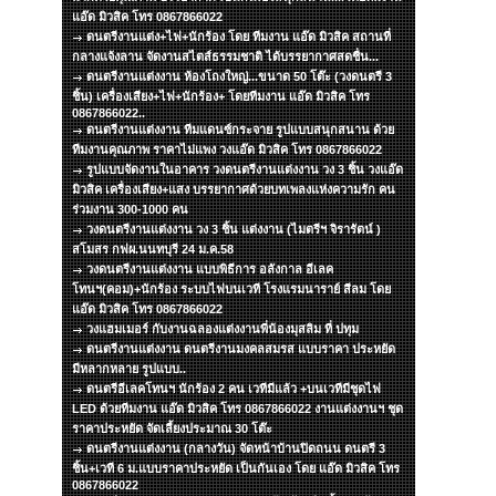
แอ๊ด มิวสิค โทร 0867866022
ดนตรีงานแต่ง+ไฟ+นักร้อง โดย ทีมงาน แอ๊ด มิวสิค สถานที่
กลางแจ้งลาน จัดงานสไตส์ธรรมชาติ ได้บรรยากาศสดชื่น...
ดนตรีงานแต่งงาน ห้องโถงใหญ่...ขนาด 50 โต๊ะ (วงดนตรี 3
ชิ้น) เครื่องเสียง+ไฟ+นักร้อง+ โดยทีมงาน แอ๊ด มิวสิค โทร
0867866022..
ดนตรีงานแต่งงาน ทีมแดนซ์กระจาย รูปแบบสนุกสนาน ด้วย
ทีมงานคุณภาพ ราคาไม่แพง วงแอ๊ด มิวสิค โทร 0867866022
รูปแบบจัดงานในอาคาร วงดนตรีงานแต่งงาน วง 3 ชิ้น วงแอ๊ด
มิวสิค เครื่องเสียง+แสง บรรยากาศด้วยบทเพลงแห่งความรัก คน
ร่วมงาน 300-1000 คน
วงดนตรีงานแต่งงาน วง 3 ชิ้น แต่งงาน (ไมตรีฯ จิรารัตน์ )
สโมสร กฟผ.นนทบุรี 24 ม.ค.58
วงดนตรีงานแต่งงาน แบบพิธีการ อลังกาล อีเลค
โทนฯ(คอม)+นักร้อง ระบบไฟบนเวที โรงแรมนาราย์ สีลม โดย
แอ๊ด มิวสิค โทร 0867866022
วงแฮมเมอร์ กับงานฉลองแต่งงานพี่น้องมุสลิม ที่ ปทุม
ดนตรีงานแต่งงาน ดนตรีงานมงคลสมรส แบบราคา ประหยัด
มีหลากหลาย รูปแบบ..
ดนตรีอีเลคโทนฯ นักร้อง 2 คน เวทีมีแล้ว +บนเวทีมีชุดไฟ
LED ด้วยทีมงาน แอ๊ด มิวสิค โทร 0867866022 งานแต่งงานฯ ชุด
ราคาประหยัด จัดเลี้ยงประมาณ 30 โต๊ะ
ดนตรีงานแต่งงาน (กลางวัน) จัดหน้าบ้านปิดถนน ดนตรี 3
ชิ้น+เวที 6 ม.แบบราคาประหยัด เป็นกันเอง โดย แอ๊ด มิวสิค โทร
0867866022