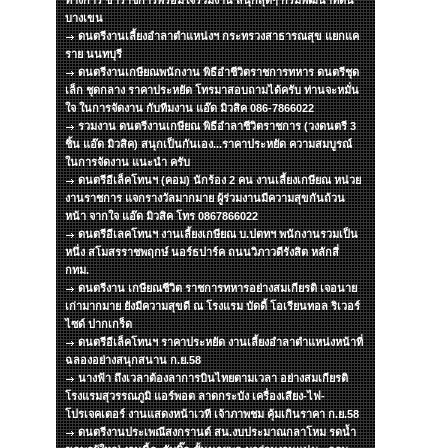
ทางการ ข้าราชการพร้อมใจร่วมงาน สนุกสุดๆ กรมพัฒนาที่ดิน
บางเขน
ดนตรีงานเลี้ยงอำลาตำแหน่งฯ กระทรวงสาธารณสุข แยกแค
ราย นนทบุรี
ดนตรีงานเกษียณพนักงาน พิธีอำชีวิตราชการทหาร ดนตรีชุด
เล็ก ชุดกลาง ราคาประหยัด โทรมาสอบถามได้ครับ ท่านจะหมั่น
ใจ ในการจัดงาน กับทีมงาน แอ๊ด มิวสิค 086-7866022
รวมงาน ดนตรีงานเกษียณ พิธีอำลาชีวิตราชการ (วงดนตรี 3
ชิ้น แอ๊ด มิวสิค) สนุกเป็นกันเอง...ราคาประหยัด ความสมบูรณ์
ในการจัดงาน แนะนำ ครับ
ดนตรีอีเล็คโทนฯ (คอม) นักร้อง 2 คน งานเลี้ยงเกษียณ หน่วย
งานราชการ แจกรางวัลมากมาย ผู้ร่วมงานมีความสุขกันถ้วน
หน้า จากใจ แอ๊ด มิวสิค โทร 0867866022
ดนตรีอีเลคโทนฯ งานเลี้ยงเกษียณ บ.ปตทฯ พนักงานรวมเป็น
หนึ่ง สโมสรราชพฤกษ์ นอร์ธปาร์ค ถนนวิภาวดีรังสิต หลักสี่
กทม.
ดนตรีงาน เกษียณชีวิต ราชการทหารอย่างสมเกียรติ เจอนาย
เก่ามากมาย ยังมีความสุขดี ณ โรงแรม บัดดี้ โอเรียนทอล ริเวอร์
ไซด์ ปากเกร็ด
ดนตรีอีเล็คโทนฯ ราคาประหยัด งานเลี้ยงอำลาตำแหน่งหน้าที่
ฉลองอย่างสนุกสนาน ก.ย.58
นางฟ้า ถึงเวลาต้องลาการบินไทยตามเวลา อย่างสมเกียรติ
โรงแรมสุวรรณภูมิ แอร์พอต ลาดกระบัง เครื่องเสียง-ไฟ-
โปรเจคเตอร์ งานแสดงหน้าเวที เจ้าภาพชม คุ้มเกินราคา ก.ย.58
ดนตรีงานประเพณีสงกรานต์ สน.งบประมาณกลาโหม รดน้ำ