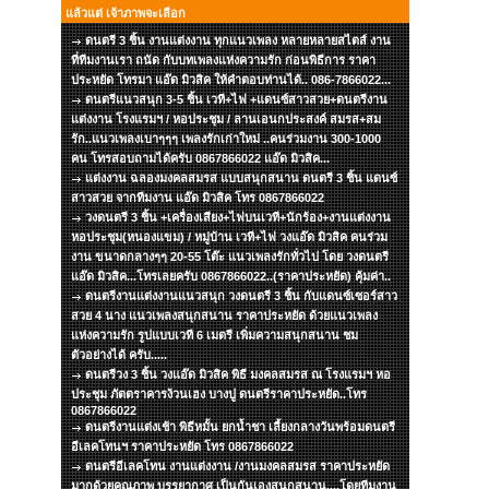
แล้วแต่ เจ้าภาพจะเลือก
ดนตรี 3 ชิ้น งานแต่งงาน ทุกแนวเพลง หลายหลายสไตส์ งาน
ที่ทีมงานเรา ถนัด กับบทเพลงแห่งความรัก ก่อนพิธีการ ราคา
ประหยัด โทรมา แอ๊ด มิวสิค ให้คำตอบท่านได้.. 086-7866022...
ดนตรีแนวสนุก 3-5 ชิ้น เวที+ไฟ +แดนซ์สาวสวย+ดนตรีงาน
แต่งงาน โรงแรมฯ / หอประชุม / ลานเอนกประสงค์ สมรส+สม
รัก..แนวเพลงเบาๆๆๆ เพลงรักเก่าใหม่ ..คนร่วมงาน 300-1000
คน โทรสอบถามได้ครับ 0867866022 แอ๊ด มิวสิค...
แต่งงาน ฉลองมงคลสมรส แบบสนุกสนาน ดนตรี 3 ชิ้น แดนซ์
สาวสวย จากทีมงาน แอ๊ด มิวสิค โทร 0867866022
วงดนตรี 3 ชิ้น +เครื่องเสียง+ไฟบนเวที+นักร้อง+งานแต่งงาน
หอประชุม(หนองแขม) / หมู่บ้าน เวที+ไฟ วงแอ๊ด มิวสิค คนร่วม
งาน ขนาดกลางๆๆ 20-55 โต๊ะ แนวเพลงรักทั่วไป โดย วงดนตรี
แอ๊ด มิวสิค...โทรเลยครับ 0867866022..(ราคาประหยัด) คุ้มค่า..
ดนตรีงานแต่งงานแนวสนุก วงดนตรี 3 ชิ้น กับแดนซ์เซอร์สาว
สวย 4 นาง แนวเพลงสนุกสนาน ราคาประหยัด ด้วยแนวเพลง
แห่งความรัก รูปแบบเวที 6 เมตรี เพิ่มความสนุกสนาน ชม
ตัวอย่างได้ ครับ.....
ดนตรีวง 3 ชิ้น วงแอ๊ด มิวสิค พิธี มงคลสมรส ณ โรงแรมฯ หอ
ประชุม ภัตตราคารง้วนเฮง บางปู ดนตรีราคาประหยัด..โทร
0867866022
ดนตรีงานแต่งเช้า พิธีหมั้น ยกน้ำชา เลี้ยงกลางวันพร้อมดนตรี
อีเลคโทนฯ ราคาประหยัด โทร 0867866022
ดนตรีอีเลคโทน งานแต่งงาน /งานมงคลสมรส ราคาประหยัด
มากด้วยคุณภาพ บรรยากาศ เป็นกันเองสนุกสนาน....โดยทีมงาน