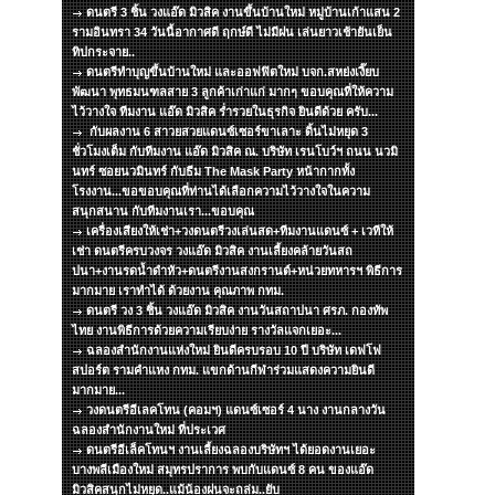
ดนตรี 3 ชิ้น วงแอ๊ด มิวสิค งานขึ้นบ้านใหม่ หมู่บ้านเก้าแสน 2
รามอินทรา 34 วันนี้อากาศดี ฤกษ์ดี ไม่มีฝน เล่นยาวเช้ายันเย็น
ทิปกระจาย..
ดนตรีทำบุญขึ้นบ้านใหม่ และออฟฟิตใหม่ บจก.สหย่งเงี๊ยบ
พัฒนา พุทธมนฑลสาย 3 ลูกค้าเก่าแก่ มากๆ ขอบคุณที่ให้ความ
ไว้วางใจ ทีมงาน แอ๊ด มิวสิค ร่ำรวยในธุรกิจ ยินดีด้วย ครับ...
กับผลงาน 6 สาวยสวยแดนซ์เซอร์ขาเลาะ ดิ้นไม่หยุด 3
ชั่วโมงเต็ม กับทีมงาน แอ๊ด มิวสิค ณ. บริษัท เรนโบว์ฯ ถนน นวมิ
นทร์ ซอยนวมินทร์ กับธีม The Mask Party หน้ากากทั้ง
โรงงาน...ขอขอบคุณที่ท่านได้เลือกความไว้วางใจในความ
สนุกสนาน กับทีมงานเรา...ขอบคุณ
เครื่องเสียงให้เช่า+วงดนตรีวงเล่นสด+ทีมงานแดนซ์ + เวทีให้
เช่า ดนตรีครบวงจร วงแอ๊ด มิวสิค งานเลี้ยงคล้ายวันสถ
ปนา+งานรดน้ำดำหัว+ดนตรีงานสงกรานต์+หน่วยทหารฯ พิธีการ
มากมาย เราทำได้ ด้วยงาน คุณภาพ กทม.
ดนตรี วง 3 ชิ้น วงแอ๊ด มิวสิค งานวันสถาปนา ศรภ. กองทัพ
ไทย งานพิธีการด้วยความเรียบง่าย รางวัลแจกเยอะ...
ฉลองสำนักงานแห่งใหม่ ยินดีครบรอบ 10 ปี บริษัท เดฟโฟ
สปอร์ต รามคำแหง กทม. แขกด้านกีฬาร่วมแสดงความยินดี
มากมาย...
วงดนตรีอีเลคโทน (คอมฯ) แดนซ์เซอร์ 4 นาง งานกลางวัน
ฉลองสำนักงานใหม่ ที่ประเวศ
ดนตรีอีเล็คโทนฯ งานเลี้ยงฉลองบริษัทฯ ได้ยอดงานเยอะ
บางพลีเมืองใหม่ สมุทรปราการ พบกับแดนซ์ 8 คน ของแอ๊ด
มิวสิคสนุกไม่หยุด..แม้น้องฝนจะถล่ม..ยับ