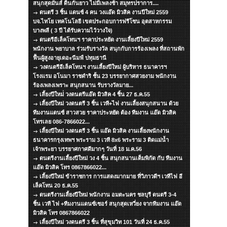
สนุกสุดมันส์ ดิ้นกันยาว ไม่มีเพลงช้า สมุทรปราการ....
ดนตรี 3 ชิ้น แดนซ์ 4 คน วงแอ๊ด มิวสิค งานปีใหม่ 2559
บจ.ไทโย เทคโนโลยี เขตประกอบการฟรีโซน อุตสาหกรรม
บางพลี ( 3 ปี ได้รับความไว้วางใจ)
ดนตรีอีเล็คโทนฯ ราคาประหยัด งานเลี้ยงปีใหม่ 2559
พนักงาน พยาบาล ร่วมรับรางวัล สนุกกับการร้องเพลง ที่สถานพัก
ฟื้นผู้สูงอายุเดอะนีมฟ์ ปทุมธานี
วงดนตรีอีเล็คโทนฯ งานเลี้ยงปีใหม่ ผู้บริหาร ธนาคารฯ
โรงแรม อโนมา ราชดำริ ชั้น 23 บรรยากาศสวยงาม พนักงาน
ร้องเพลงเพราะ สนุกสนาน รับรางวัลมาย...
เลี้ยงปีใหม่่ วงดนตรีแอ๊ด มิวสิค 4 ชิ้น 27 ธ.ค.55
เลี้ยงปีใหม่ วงดนตรี 3 ชิ้น เวที+ไฟ งานเลี้ยงสนุกสนาน ด้วย
ทีมงานแดนซ์ สาวสวย ราคาประหยัด ต้อง ทีมงาน แอ๊ด มิวสิค
โทรเลย 086-7866022...
เลี้ยงปีใหม่ วงดนตรี 3 ชิ้น แอ๊ด มิวสิค งานเลี้ยงพนักงาน
ธนาคารกรุงเทพฯ พระราม 3 เวที 8x6 พระราม 3 ติดแม่น้ำ
เจ้าพระยา บรรยาศกาศดีมากๆ วันที่ 18 ม.ค.56
ดนตรีงานเลี้ยงปีใหม่ วง 4 ชิ้น สนุกสนานเต็มพิกัด กับ ทีมงาน
แอ๊ด มิวสิค โทร 0867866022...
เลี้ยงปีใหม่ ข้าราชการ การแสดงมากมาย ที่วิภาวดีฯ เวทีไฟ อี
เล็คโทน 20 ธ.ค.55
ดนตรีงานเลี้ยงปีใหม่ พนักงาน อมตะนคร ชลบุรี ดนตรี 3-4
ชิ้น เวที ไฟ +ทีมงานแดนซ์เซอร์ สนุกสุดเหวี่ยง จากทีมงาน แอ๊ด
มิวสิค โทร 0867866022
เลี้ยงปีใหม่ วงดนตรี 3 ชิ้น ที่สุขุมวิท 101 วันที่ 24 ธ.ค.55