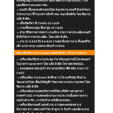
ขอพรผู้ใหญ่ งานนี้ระดับบิ๊ก ชั้นนายพล มาร่วมงานแน่น.. กรม
แผนที่ทหาร พระนคร กทม.
ดนตรี เลี้ยงฉลองตำแหน่งใหม่ สนุกสนาน ดนตรี อีเลคโทนฯ
ราคาเบาๆๆๆ ที่โรงแรมฯ หลักสี่ กทม. สนุกเต็มพิกัด โดย ทีมงาน
แอ๊ด มิวสิค..
เลี้ยงปิดกีฬา ที่ บางเขน 23 ก.ย.54
งานเลี้ยงขอบคุณ ที่เตาปูน 24 ก.ย.54
อำลาชีวิตราชการทหาร งานเล็กๆ ง่ายๆ ราคาประหยัด ดนตรี
อีเล็คโทนฯ ราคาประหยัด...โดย แอ๊ด มิวสิค..
งาน 31 ธ.ค.53 ถึง 8 ม.ค.54 งานต่อเนื่องยาวนาน สิ้นสุดที่วัน
เด็ก ม.กลางกรุง เกษตรนวมินทร์ บางเขน
เครื่องเสียงกิจกรรม งานแสดง เปิดตัวสินค้า เวที ไฟ งานต่างๆ
เครื่องเสียงให้เช่างานประชุม+ไฟ พร้อมอุปกรณ์โปรเจคเตอร์
ในอาคาร-นอกอาคาร โดย แอ๊ด มิวสิค โทร 0867866022..
ฉลองยอดขายทะลุเป้า สนามกอลฟ์ธนาซิต้ คลับ บางนา 27
ก.ย.57
เครื่องเสียง งาน Event นักศึกษา ป.โท ม.ศรีปทุม สืบสาน
วัฒนธรรมไทย เชื่อมใยบัญชีฯ วิทยาเขต บางเขน กรุงเทพฯ โดย
ทีมงาน แอ๊ด มิวสิค
เครื่องเสียงงานแสดงกิจกรรมปีใหม่ บริษัทฯ หลายสาขา
ลาดพร้าว101 การแสดงพนักงานมากมาย งานนี้แต่งกาย คาว
บอยไนท์ น่ารัก...รางวัลเจ้านายใจดีแจกแหลก..
เครื่องเสียง ดนตรี แดนซ์ งาน ถวายพระพรพ่อหลวง 5
ธันวาคม ชาว เทศบาลลำไทร ลำลูกการ ร้องรำ แดนซ์กระจาย