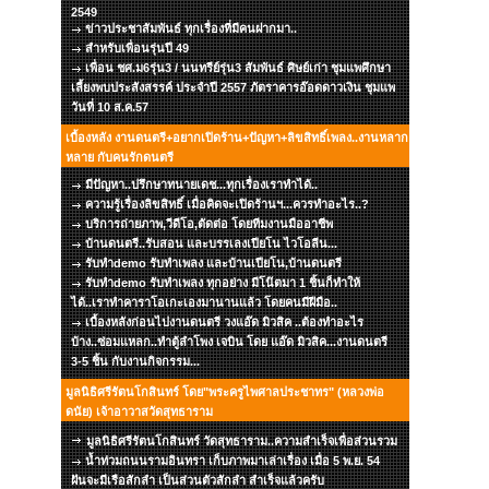
2549
ข่าวประชาสัมพันธ์ ทุกเรื่องที่มีคนฝากมา..
สำหรับเพื่อนรุ่นปี 49
เพื่อน ชศ.ม6รุ่น3 / นนทรีย์รุ่น3 สัมพันธ์ ศิษย์เก่า ชุมแพศึกษา
เลี้ยงพบประสังสรรค์ ประจำปี 2557 ภัตราคารอ๊อดดาวเงิน ชุมแพ
วันที่ 10 ส.ค.57
เบื้องหลัง งานดนตรี+อยากเปิดร้าน+ปัญหา+ลิขสิทธิ์เพลง..งานหลาก
หลาย กับคนรักดนตรี
มีปัญหา..ปรึกษาทนายเดช...ทุกเรื่องเราทำได้..
ความรู้เรื่องลิขสิทธิ์ เมื่อคิดจะเปิดร้านฯ...ควรทำอะไร..?
บริการถ่ายภาพ,วีดีโอ,ตัดต่อ โดยทีมงานมืออาชีพ
บ้านดนตรี..รับสอน และบรรเลงเปียโน ไวโอลีน...
รับทำdemo รับทำเพลง และบ้านเปียโน,บ้านดนตรี
รับทำdemo รับทำเพลง ทุกอย่าง มีโน๊ตมา 1 ชิ้นก็ทำให้
ได้..เราทำคาราโอเกะเองมานานแล้ว โดยคนมีฝีมือ..
เบื้องหลังก่อนไปงานดนตรี วงแอ๊ด มิวสิค ..ต้องทำอะไร
บ้าง..ซ่อมแหลก..ทำตู้ลำโพง เจบิน โดย แอ๊ด มิวสิค...งานดนตรี
3-5 ชิ้น กับงานกิจกรรม...
มูลนิธิศรีรัตนโกสินทร์ โดย"พระครูไพศาลประชาทร" (หลวงพ่อ
ดนัย) เจ้าอาวาสวัดสุทธาราม
มูลนิธิศรีรัตนโกสินทร์ วัดสุทธาราม..ความสำเร็จเพื่อส่วนรวม
น้ำท่วมถนนรามอินทรา เก็บภาพมาเล่าเรื่อง เมื่อ 5 พ.ย. 54
ฝันจะมีเรือสักลำ เป็นส่วนตัวสักลำ สำเร็จแล้วครับ