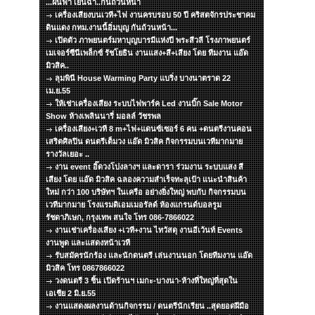
...ฝนฟ้า เย็นฉ่ำ..กันถ้วนหน้า
เครื่องเสียงบนเวที+ไฟ งานครบรอบ 50 ปี คริสตจักรประชาคม
ดินแดง กทม.งานนี้อิ่มบุญ กันถ้วนหน้า...
เปิดตัว ภาพยนตร์มหาบุญบารมีแห่งปี พระสีวลี โรงภาพยนตร์
เมเจอร์ซีนีเพล็กซ์ รัชโยธิน งานแสง+สี+เสียง โดย ทีมงาน แอ๊ด
มิวสิค..
ลุมพินี House Warming Party แบริ่ง บางนาตราด 22
เม.ย.55
ให้เช่าเครื่องเสียง ระบบไฟพาร์ค Led งานบิ๊ก Sale Motor
Show ห้างเพลินนารี่ มอลล์ วัชรพล
เครื่องเสียง+เวที 8 m+ไฟ+แดนซ์เซอร์ 6 คน +ดนตรีงานคอน
เสริตศิลปิน ดนตรีเต็มวง แอ๊ด มิวสิค กิจกรรมบนเวทีมากมาย
รางวัลเยอะ ..
งาน event อิ๊ดวงโปงลางฯ และดารา ร่วมงาน ระบบแสง สี
เสียง โดย แอ๊ด มิวสิค ฉลองความสำเร็จทะลุเป้า แนะนำสินค้า
ใหม่ กว่า 100 บริษัทฯ ในเครือ อย่างยิ่งใหญ่ พบกับ กิจกรรมบน
เวทีมากมาย โรงแรมดิเอมเมอรัลด์ ห้องแกรนด์บอลรูม
รัชดาภิเษก, กรุงเทพ สนใจ โทร 086-7866022
งานเช่าเครื่องเสียง +เวที+งาน ไทวัสดุ งานอีเว้นท์ Events
งานพูด และแสดงหน้าเวที
รับสมัครนักร้อง และนักดนตรี เล่นงานนอก โดยทีมงาน แอ๊ด
มิวสิค โทร 0867866022
วงดนตรี 3 ชิ้น เปิดร้านฯ เมกะ-บางนา-ห้างที่ใหญ่ที่สุดใน
เอเชีย 2 มิ.ย.55
งานแสดงผลงานด้านกิจกรรม / ดนตรีนักเรียน ..สุดยอดฝีมือ