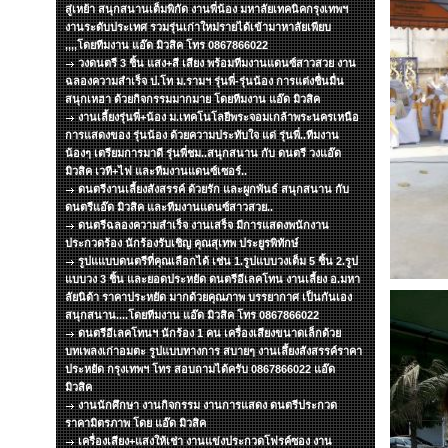
สู่เหย้า สนุกสนานเต็มพิกัด งานพี่น้อง มหาลัยเทคนิคกรุงเทพฯ
งานระดับประเทศ รวมรุ่นเก่าใหม่รายได้เข้ามาหาลัยเพียบ
,,,,โดยทีมงาน แอ๊ด มิวสิค โทร 0867866022
วงดนตรี 3 ชิ้น แสง+สี เสียง พร้อมทีมงานแดนซ์สาวสวย งาน
ฉลองความสำเร็จ ป.โท ม.รามฯ รุ่นพี่-รุ่นน้อง การแต่งชื่นมื่น
สนุกเหฮา ด้วยกิจกรรมมากมาย โดยทีมงาน แอ๊ด มิวสิค
งานเลี้ยงรุ่นพี่+น้อง ม.เทคโนโลยีพระจอมเกล้าพระนครเหนือ
การแสดงของ รุ่นน้อง ด้วยความประทับใจ แด่ รุ่นพี่..ทีมงาน
น้องๆ เตรียมการมาดี รุ่นพี่ชม..สนุกสนาน กับ ดนตรี วงแอ๊ด
มิวสิค เวที+ไฟ และทีมงานแดนซ์เซอร์..
ดนตรีงานเลี้ยงสังสรรค์ ด้วยรัก และผูกพันธ์ สนุกสนาน กับ
ดนตรีแอ๊ด มิวสิค และทีมงานแดนซ์สาวสวย..
ดนตรีฉลองความสำเร็จ งานเสร็จ มีการแสดงพนักงาน
ประกวดร้อง นักร้องรับเชิญ คุณสุเทพ ประยูรพิทักษ์
รูปแแบบดนตรีที่คุณเลือกได้ เช่น 1.รูปแบบวงเต็ม 5 ชิ้น 2.รูป
แบบวง 3 ชิ้น และยอดประหยัด ดนตรีอีเลคโทน งานเลี้ยง อ.มหา
ลัยนิด้า ราคาประหยัด มากด้วยคุณภาพ บรรยากาศ เป็นกันเอง
สนุกสนาน....โดยทีมงาน แอ๊ด มิวสิค โทร 0867866022
ดนตรีอีเลคโทนฯ นักร้อง 1 คน เครื่องเสียงขนาดเล็กด้วย
บทเพลงเก่าอมตะ รูปแบบทางการ สบายๆ งานเลึ้ยงสังสรรค์ราคา
ประหยัด กรุงเทพฯ โทร สอบถามได้ครับ 0867866022 แอ๊ด
มิวสิค
งานนักศึกษา งานกิจกรรม งานการแสดง ดนตรีประกวด
ราคามิตรภาพ โดย แอ๊ด มิวสิค
เครื่องเสียง+แสงให้เช่า งานแข่งประกวดโฟรค์ซอง งาน