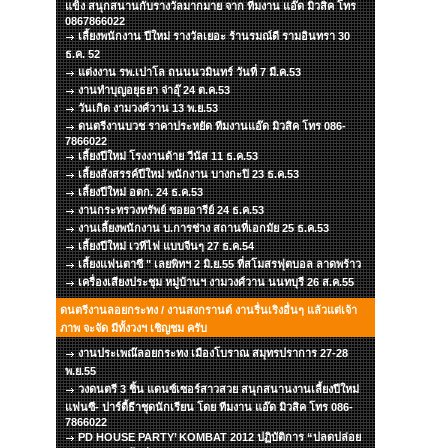
แข็ง สนุกสนานกับรางวัลมากมาย จาก ทีมงาน แอ๊ด มิวสิค โทร
0867866022
เลี้ยงพนักงาน ปีใหม่ รางวัลเยอะ ร้านรมณ์ดี รามอินทรา 30
ธ.ค. 52
แต่งงาน รพ.เปาโล ถนนนวมินทร์ วันที่ 7 มี.ค.53
งานทำบุญอยุธยา จ่าอุ๊ 24 ต.ค.53
วันเกิด งามวงศ์วาน 13 พ.ย.53
ดนตรีงานบวช ราคาประหยัด ทีมงานแอ๊ด มิวสิค โทร 086-
7866022
เลี้ยงปีใหม่ โรงงานด้าย วีนัส 11 ธ.ค.53
เลี้ยงสังสรรค์ปีใหม่ พนักงาน บางกะปิ 23 ธ.ค.53
เลี้ยงปีใหม่ อตก. 24 ธ.ค.53
งานกระทรวงทรัพย์ ซอยอารีย์ 24 ธ.ค.53
งานเลี้ยงพนักงาน บ.การช่าง สถานที่เอกมัย 25 ธ.ค.53
เลี้ยงปีใหม่ เวทีไฟ แบบจีนๆ 27 ธ.ค.54
เลี้ยงแฟนตาซี " เลยพิทฯ 2 มิ.ย.55 ที่สโมสรฟุตบอล ลาดพร้าว
เครื่องเสียงประชุม หมู่บ้านฯ งามวงศ์วาน นนทบุรี 26 ส.ค.55
ดนตรีงานลอยกระทง / งานสงกรานต์ งานรื่นเริงอื่นๆ แล้วแต่เจ้า
ภาพ จะจัด มีทั้งวงฯ เชิญชม ครับ
งานประเพณ๊ลอยกระทง เมืองโบราณ สมุทรปราการ 27-28
พ.ย.55
วงดนตรี 3 ชิ้น แดนซ์เซอร์สาวสวย สนุกสนานงานเลี้ยงปีใหม่
แฟนซี- ปาร์ตี้ธีาชุดนักเรียน โดย ทีมงาน แอ๊ด มิวสิค โทร 086-
7866022
PD HOUSE PARTY’ KOMBAT 2012 ปฏิบัติการ “ปลดปล่อย