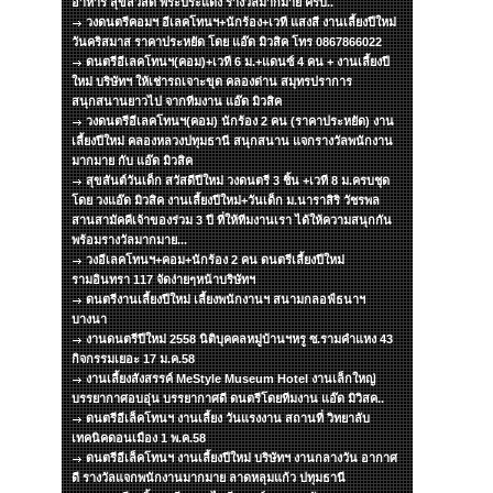
อาหาร สุขสวัสดิ์ พระประแดง รางวัลมากมาย ครับ..
วงดนตรีคอมฯ อีเลคโทนฯ+นักร้อง+เวที แสงสี งานเลี้ยงปีใหม่
วันคริสมาส ราคาประหยัด โดย แอ๊ด มิวสิค โทร 0867866022
ดนตรีอีเลคโทนฯ(คอม)+เวที 6 ม.+แดนซ์ 4 คน + งานเลี้ยงปี
ใหม่ บริษัทฯ ให้เช่ารถเจาะขุด คลองด่าน สมุทรปราการ
สนุกสนานยาวไป จากทีมงาน แอ๊ด มิวสิค
วงดนตรีอีเลคโทนฯ(คอม) นักร้อง 2 คน (ราคาประหยัด) งาน
เลี้ยงปีใหม่ คลองหลวงปทุมธานี สนุกสนาน แจกรางวัลพนักงาน
มากมาย กับ แอ๊ด มิวสิค
สุขสันต์วันเด็ก สวัสดีปีใหม่ วงดนตรี 3 ชิ้น +เวที 8 ม.ครบชุด
โดย วงแอ๊ด มิวสิค งานเลี้ยงปีใหม่+วันเด็ก ม.นาราสิริ วัชรพล
สานสามัคคีเจ้าของร่วม 3 ปี ที่ให้ทีมงานเรา ได้ให้ความสนุกกัน
พร้อมรางวัลมากมาย...
วงอีเลคโทนฯ+คอม+นักร้อง 2 คน ดนตรีเลี้ยงปีใหม่
รามอินทรา 117 จัดง่ายๆหน้าบริษัทฯ
ดนตรีงานเลี้ยงปีใหม่ เลี้ยงพนักงานฯ สนามกลอฟ์ธนาฯ
บางนา
งานดนตรีปีใหม่ 2558 นิติบุคคลหมู่บ้านฯหรู ซ.รามคำแหง 43
กิจกรรมเยอะ 17 ม.ค.58
งานเลี้ยงสังสรรค์ MeStyle Museum Hotel งานเล็กใหญ่
บรรยากาศอบอุ่น บรรยากาศดี ดนตรีโดยทีมงาน แอ๊ด มิวิสค..
ดนตรีอีเล็คโทนฯ งานเลี้ยง วันแรงงาน สถานที่ วิทยาลับ
เทคนิคดอนเมือง 1 พ.ค.58
ดนตรีอีเล็คโทนฯ งานเลี้ยงปีใหม่ บริษัทฯ งานกลางวัน อากาศ
ดี รางวัลแจกพนักงานมากมาย ลาดหลุมแก้ว ปทุมธานี