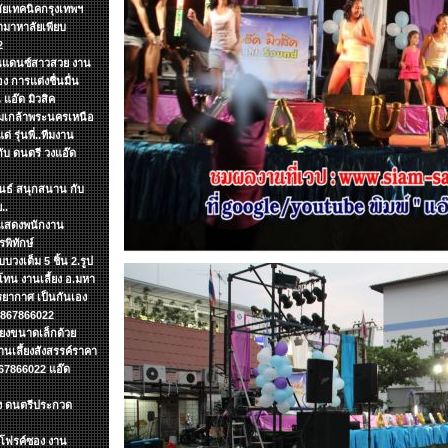
ลัยเทคนิคกรุงเทพฯ
ามาหาลัยเพียบ
2
งานแดนซ์สาวสวย งาน
ง การแต่งชื่นมื่น
แอ๊ด มิวสิค
จอมเกล้าพระนครเหนือ
 รุ่นพี่..ทีมงาน
กับ ดนตรี วงแอ๊ด
ันธ์ สนุกสนาน กับ
..
รแสดงพนักงาน
พิทักษ์
บวงเต็ม 5 ชิ้น 2.รูป
ทน งานเลี้ยง อ.มหา
รยากาศ เป็นกันเอง
 0867866022
ียงขนาดเล็กด้วย
เลึ้ยงสังสรรค์ราคา
67866022 แอ๊ด
ง ดนตรีประกวด
ดโฟรค์ซอง งาน