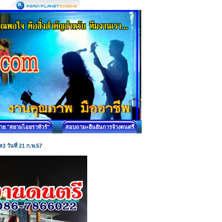
บาย "สยามไอยราทัวร์"
สอบถาม+ยืนยันการจ้างดนตรี
3 วันที่ 21 ก.พ.57