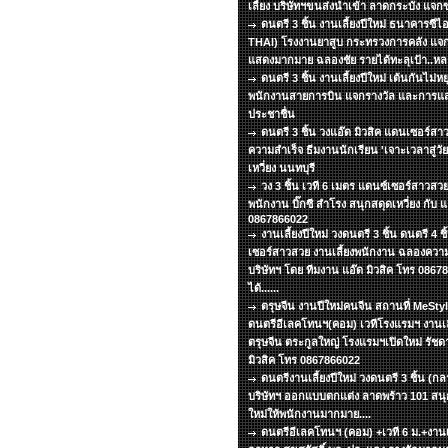
เลี้ยง บริษัทฯขนส่งนำเข้า ลาดกระบัง แจ
ดนตรี 3 ชิ้น งานเลี้ยงปีใหม่ ธนาคารซีไ
THAI) โรงงานยาสูบ กระทรวงการคลัง แจ
แสดงมากมาย ฉลองชัย รายได้ทะลุเป้า..หล
ดนตรี 3 ชิ้น งานเลี้ยงปีใหม่ เต้นกันไม่
พนักงานสายการบิน แจกรางวัล และการแสด
ประชาชื่น
ดนตรี 3 ชิ้น วงแอ๊ด มิวสิค แดนเซอร์สา
ความสำเร็จ ธีมงานนักเรียน 'เจาะเวลาสู่ว
เหวี่ยง นนทบุรี
วง 3 ชิ้น เวที 6 เมตร แดนซ์เซอร์สาวสวย
พนักงาน บิ๊กซี สำโรง สนุกสดุดเหวี่ยง กับ แ
0867866022
งานเลี้ยงปีใหม่ วงดนตรี 3 ชิ้น ดนตรี 4 
เซอร์สาวสวย งานเลี้ยงพนักงาน ฉลองความ
บริษัทฯ โดย ทีมงาน แอ๊ด มิวสิค โทร 086
ได้......
ตรุษจีน งานปีใหม่คนจีน สถานที่ MeSt
ดนตรีอีเลคโทนฯ(คอม) เวทีโรงแรมฯ งานเลี
ตรุษจีน ตระกูลใหญ่ โรงแรมฯเปิดใหม่ รัชด
มิวสิค โทร 0867866022
ดนตรีงานเลี้ยงปีใหม่ วงดนตรี 3 ชิ้น (ก
บริษัทฯ ออกแบบตกแต่ง ลาดพร้าว 101 สนุกเ
ใหม่ให้พนักงานมากมาย....
ดนตรีอีเลคโทนฯ (คอม) +เวที 6 ม.+งานเลี