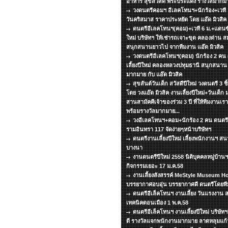
อาหาร สุขสวัสดิ์ พระประแดง รางวัลมากมา
วงดนตรีคอมฯ อีเลคโทนฯ+นักร้อง+เวที แส
วันคริสมาส ราคาประหยัด โดย แอ๊ด มิวสิ
ดนตรีอีเลคโทนฯ(คอม)+เวที 6 ม.+แดนซ์ 
ใหม่ บริษัทฯ ให้เช่ารถเจาะขุด คลองด่าน 
สนุกสนานยาวไป จากทีมงาน แอ๊ด มิวสิค
วงดนตรีอีเลคโทนฯ(คอม) นักร้อง 2 คน
เลี้ยงปีใหม่ คลองหลวงปทุมธานี สนุกสนา
มากมาย กับ แอ๊ด มิวสิค
สุขสันต์วันเด็ก สวัสดีปีใหม่ วงดนตรี 3 ช
โดย วงแอ๊ด มิวสิค งานเลี้ยงปีใหม่+วันเด็ก 
สานสามัคคีเจ้าของร่วม 3 ปี ที่ให้ทีมงานเร
พร้อมรางวัลมากมาย...
วงอีเลคโทนฯ+คอม+นักร้อง 2 คน ดนตรีเล
รามอินทรา 117 จัดง่ายๆหน้าบริษัทฯ
ดนตรีงานเลี้ยงปีใหม่ เลี้ยงพนักงานฯ 
บางนา
งานดนตรีปีใหม่ 2558 นิติบุคคลหมู่บ้า
กิจกรรมเยอะ 17 ม.ค.58
งานเลี้ยงสังสรรค์ MeStyle Museum Ho
บรรยากาศอบอุ่น บรรยากาศดี ดนตรีโดยทีมง
ดนตรีอีเล็คโทนฯ งานเลี้ยง วันแรงงาน ส
เทคนิคดอนเมือง 1 พ.ค.58
ดนตรีอีเล็คโทนฯ งานเลี้ยงปีใหม่ บริษั
ดี รางวัลแจกพนักงานมากมาย ลาดหลุมแก้ว