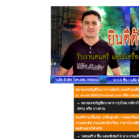
"แอ๊ด มิวสิค โทร.086-7866022 "
วง 3-5 ชิ้น / แอ๊ด 
หมายเลขบัญชีในการวางมัดจำ ดนตรีวงแอ๊ด ม
at_music2005@hotmail.com หรือ udo
หมายเลขบัญชีธนาคาร กรุงไทย /กสิกรไท
30%) หรือ บางส่วน
ดนตรีงานเลี้ยงรุ่น @คืนสู่เหย้า / ฉลองเรี
งานมหาลัย งานแสดงนักเรียน ราคาประหยัด เ
ชมตัวอย่างได้ ครับ
วงดนตรี 4 ชิ้น แดนซ์เซอร์ 6 นาง งานเลี้