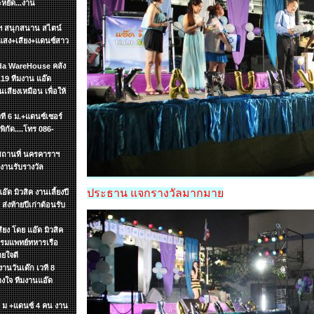
ะหยัด...งาน
ษัทฯ สนุกสนาน สไตน์
แสง+เสียง+แดนซ์สาว
zada WareHouse คลัง
19 ทีมงาน แอ๊ด
นเสียงเหมือน เพื่อให้
วที 6 ม.+แดนซ์เซอร์
ิกัด....โทร 086-
ฯ สถานที่ นครคาราฯ
งานรับรางวัล
ประธาน แจกรางวัลมากมาย
๊ด มิวสิค งานเลี้ยงปี
ส่งท้ายปีเก่าต้อนรับ
ียง โดย แอ๊ด มิวสิค
รกรมแพทย์ทหารเรือ
ายใจดี
งานวันเด๊ก เวที 8
วางใจ ทีมงานแอ๊ด
 6 ม +แดนซ์ 4 คน งาน