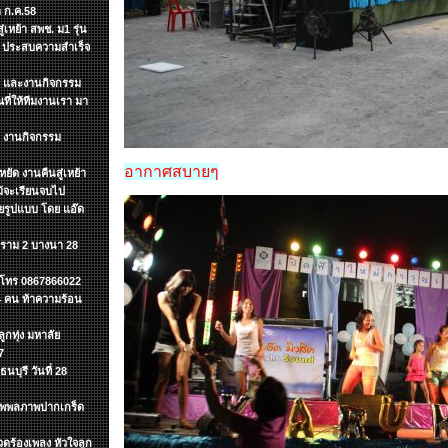
 ก.ค.58
เหย้า สพช. ม1 รุ่น
ๆ ประสบความสำเร็จ
ต์ และงานกิจกรรม
ี่ให้ทีมงานเรา มา
ำ งานกิจกรรม
อากาศสบายๆ
ยัด งานคืนสู่เหย้า
แม้จะเรียนจบไป
ายรูปแบบ โดย แอ๊ด
.ราม 2 บางนา 28
ค โทร 0867866022
 4 คน ท้าความร้อน
กทุ่ง มหาลัย
7
นบุรี วันที่ 28
ะทุพพลภาพปากเกร็ด
ดร้องเพลง หัวใจลูก