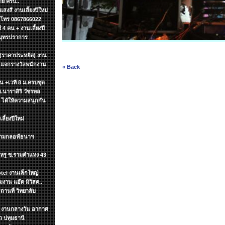
ย ครับ..
งสี งานเลี้ยงปีใหม่
ค โทร 0867866022
4 คน + งานเลี้ยงปี
สมุทรปราการ
 (ราคาประหยัด) งาน
น แจกรางวัลพนักงาน
« Back
ิ้น +เวที 8 ม.ครบชุด
ม.นาราสิริ วัชรพล
า ได้ให้ความสนุกกัน
ี้ยงปีใหม่
สนามกลอฟ์ธนาฯ
นฯหรู ซ.รามคำแหง 43
tel งานเล็กใหญ่
าน แอ๊ด มิวิสค..
ถานที่ วิทยาลับ
ทฯ งานกลางวัน อากาศ
 ปทุมธานี