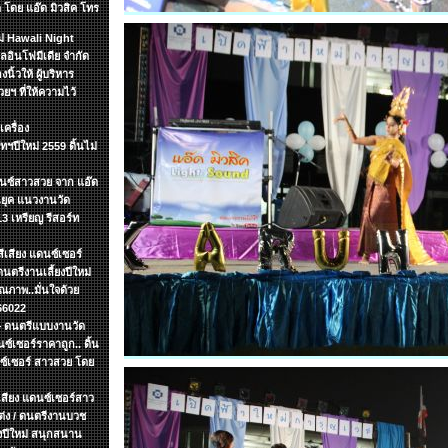
 โดย แอ๊ด มิวสิค โทร
หม่ Hawali Night
อินโฟมีเดีย จำกัด
นิ้วให้ ผู้บริหาร
ฯ ที่ให้ความไว้
เครื่อง
ทฯปีใหม่ 2559 ดิ้นไม่
ดนซ์สาวสวย จาก แอ๊ด
อนยุค แนวงานวัด
 เหรียญ รีสอร์ท
ีเสียง แดนซ์เซอร์
นตรีงานเลี้ยงปีใหม่
ณภาพ..มั่นใจด้วย
66022
.+ ดนตรีแบบงานวัด
ซ์เซอร์ราคาถูก.. ดิ้น
นซ์เซอร์ สาวสวย โดย
ีเสียง แดนซ์เซอร์สาว
แต่ง / ดนตรีงานบวช
ยงปีใหม่ สนุกสนาน