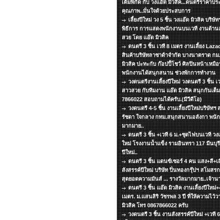
เต็มพิกัด กับ วงแอ๊ด มิวสิค...ดนตรีราคาปร
คุณภาพ..มั่นใจด้วยประสบการ
เลี้ยงปีใหม่ วง 5 ชิ้น วงแอ๊ด มิวสิค บริ
พิธีการ การแสดงพนักงานบนเวที งานด้าน
สวย โดย แอ๊ด มิวสิค
ดนตรี 3 ชิ้น เวที 8 เมตร งานเลี้ยง La
สินค้าบริษัทลาซาด้าจำกัด บางนาตราด กม.
มิวสิค ปะทะกับ ก๊อปปี้โชว์ ศิลปินหน้าเหมือ
พนักงานได้สนุกสนาน ช่วงพักการทำงาน
วงดนตรีงานเลี้ยงปีใหม่ วงดนตรี 3 ชิ้น เ
สาวสวย กับทีมงาน แอ๊ด มิวสิค สนุกกันเต็มพ
7866022 สอบถามได้ครับ.(มีวีดีโอ)
วงดนตรี 4-5 ชิ้น งานเลี้ยงปีใหม่บริษัท
รัชดา ใจกลาง กทม.สนุกสนานอลังกา พนัก
มากมาย..
ดนตรี 3 ชิ้น +เวที 6 ม.+ชุดไฟบนเวที วงแอ
ใหม่ โรงงานน้ำแข็ง รามอินทรา 117 มีนบุรี 
ปีใหม่..
ดนตรี 3 ชิ้น แดนซ์เซอร์ 4 คน แสง+สี+เส
สังสรรค์ปีใหม่ บริษัท ปิ่นทองกรุ๊ปฯ สโมส
สุดยอดความมันส์ ... รางวัลมากมาย..เจ้าน
ดนตรี 3 ชิ้น แอ๊ด มิวสิค งานเลี้ยงปีใหม่+
เมตร. ม.แสนสิริ วัชรพล 3 ปี ที่ให้ความไว้
มิวสิค โทร 0867866022 ครับ
วงดนตรี 3 ชิ้น งานสังสรรค์ปีใหม่ +เวที