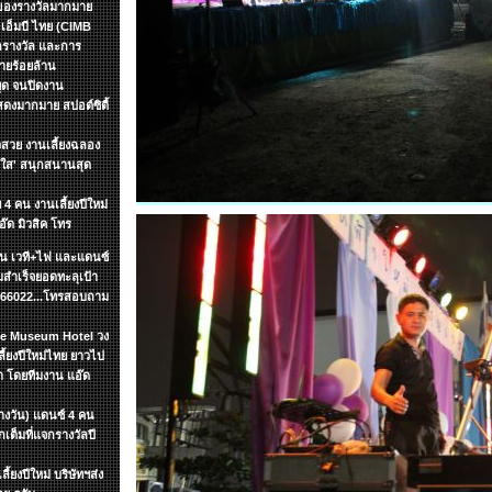
กของรางวัลมากมาย
อเอ็มบี ไทย (CIMB
กรางวัล และการ
ายร้อยล้าน
หยุด จนปิดงาน
งมากมาย สปอต์ซิตื้
วสวย งานเลี้ยงฉลอง
ัยใส' สนุกสนานสุด
 4 คน งานเลี้ยงปีใหม่
อ๊ด มิวสิค โทร
ชิ้น เวที+ไฟ และแดนซ์
สำเร็จยอดทะลุเป้า
7866022...โทรสอบถาม
yle Museum Hotel วง
้ยงปีใหม่ไทย ยาวไป
า โดยทีมงาน แอ๊ด
ลางวัน) แดนซ์ 4 คน
ต็มที่แจกรางวัลปี
้ยงปีใหม่ บริษัทฯส่ง