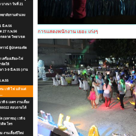
 บางนา วันที่ 21
วิทยาลัยรามคำแหง
 มี.ค.56
การแสดงพนักงาน เยอะ เก่งๆ
ิต 27 ก.พ.56
าการตลาด วิทยาเขต
าวน์ ผู้ปกครองจัด
อง เครื่องเสียง+ไฟ
าจัดให้
กษา 3-9 มี.ค.55 (งาน
 ธ.ค.55
ทน เวที ไฟ แล้วแต่
..
ที 6 เมตร งานเลี้ยง
-7866022 สอบถามได้
ัด (มหาชน) เวที 6
ิวสิค โทร
 งานเลี้ยงปีใหม่