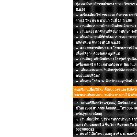
ทุ่ง มหาวิทยาลัยรามคำแหง ราม.2 วิทยาเขต
มิ.ย.56
เครื่องเสียง ไฟ งานแสดง กิจกรรม มหา
ราม.2 วิทยาเขต บางนา วันที่ 14 มิ.ย.56
งานเลี้ยงจบการศึกษา มันส์จนเลิกงาน 11
งานฉลอง นักศึกรุ่นพี่ที่จบการศึกษา รังส
เลี้ยงอำลารุ่นพี่ที่กำลังจะจบ ของสาข
บพิตรพิมุข จักรวรรดิ 15 ก.พ.56
ฉลองจบการศึกษา ม.3 โรงแรมทาวน์อินท
เลี้ยงให้ลูกๆ ด้วยรักและผูกพันธ์
งานคืนสู่เหย้านักศึกษา เลี้ยงรุ่นพี่ รุ่นน้
เครื่องดนตรี แล้วแต่ท่านต้องการ ทีมงานเร
เลี้ยงแสดงความยินดีกับรุ่นพี่ที่จบการศึ
อบอุ่นแบบพี่น้อง)
เลี้ยงรุ่น โยธิน 37 ด้วยรักและผูกพันธ์ 1
ดนตรีงานเลี้ยงปีใหม่ ทั้งแบบวงฯ และอีเล็คโ
ขนาดคนที่พอเหมาะ ชมตัวอย่างงานได้ ครับ.
วงดนตรีอีเลคโทนฯ(คอม) นักร้อง 2 คน เว
ปีใหม่ 2566 สนุกกันเต็มพิกัด....โทร 086
ครับ.(ชุดยอดนิยม)
งานเลี้ยงปีใหม่ บริษัท สหการประมูล จำก
เมตร กับ วงดนตรี 3 ชิ้น โดย ทีมงานแอ๊ด ม
0867866022
ดนตรีอีเล็คโทน (คอม)+เวที 6 ม. ยอดนิยม