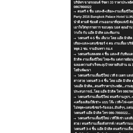
บริษัทฯ ขายรถยนต์ รัชดา 33 ราคาประหยัด
0867866022
ดนตรี 4 ชิ้น แสง+สี+เสียง+งานเลี้ยงปีใ
Party 2016 Bangkok Palace Hotel บ.เทเล
นำดี ตามดี ซ้อมดี งานออกมาที่สุดแห่งปี ต้อง
เอาใจใส่ทุกรายการ ขอบคุณ บอส คุณอำนวย
วางใจ กับ แอ๊ด มิวสิค และทีมงาน
วงดนตรี 4-5 ชิ้น เต็มวง โดย แอ๊ด มิวสิค 
เสียง+แสง+แดนซ์เซอร์ 4 คน งานเลี้ยง บริษั
หยุด 2 ชม. รามอินทรา กม.4
วงดนตรีแสดงสด 4 ชิ้น แสง+สี กับทีมแ
มิวสิค งานเลี้ยงปีใหม่ ไทย+จีน แต่งกายย้
ฉลองความสำเร็จทะลุเป้าหลายสิบล้าน ณ 13
โยธินพัฒนา
วงดนตรีงานเลี้ยงปีใหม่ เวที 8 เมตร แสงส
สาวสวย วงดนตรี 3-4 ชิ้น โดย แอ๊ด มิวสิค ด
วงแอ๊ด มิวสิค...ดนตรีราคาประหยัด...งานคุ
ประสบการณ์..โดย แอ๊ด มิวสิค โทร 08678
วงดนตรีงานเลี้ยงปีใหม่ ดนตรีงานภูธร.
+เครื่องเสียงให้เช่า+ แบบ โจ๊ะ เวที+ไฟ+แดน
ไม่หยุด+แดนซ์เซอร์+ร้องเอง..มันส์ๆๆ..แด
วงดนตรี แอ๊ด มิวสิค โทร 086-7866022...
วงดนตรีงานเลี้ยงปีใหม่ เวทีให้เช่า แสงส
สวย / ดนตรีงานเลี้ยงสังสรรค์ / ดนตรีงาน
วงดนตรี 3-4 ชิ้น แอ๊ด มิวสิค ดนตรีงานเลี้