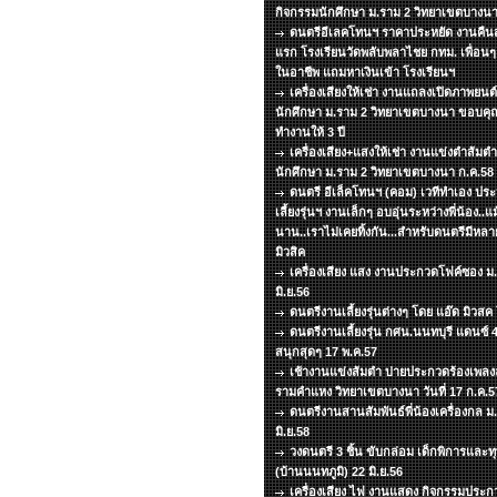
กิจกรรมนักศึกษา ม.ราม 2 วิทยาเขตบางนา
ดนตรีอีเลคโทนฯ ราคาประหยัด งานคืนสู่
แรก โรงเรียนวัดพลับพลาไชย กทม. เพื่อน
ในอาชีพ แถมหาเงินเข้า โรงเรียนฯ
เครื่องเสียงให้เช่า งานแถลงเปิดภาพยน
นักศึกษา ม.ราม 2 วิทยาเขตบางนา ขอบคุณท
ทำงานให้ 3 ปี
เครื่องเสียง+แสงให้เช่า งานแข่งตำส้มต
นักศึกษา ม.ราม 2 วิทยาเขตบางนา ก.ค.58
ดนตรี อีเล็คโทนฯ (คอม) เวทีทำเอง ประห
เลี้ยงรุ่นฯ งานเล็กๆ อบอุ่นระหว่างพี่น้อง..
นาน..เราไม่เคยทิ้งกัน...สำหรับดนตรีมีหล
มิวสิค
เครื่องเสียง แสง งานประกวดโฟค์ซอง ม
มิ.ย.56
ดนตรีงานเลี้ยงรุ่นต่างๆ โดย แอ๊ด มิวส
ดนตรีงานเลี้ยงรุ่น กศน.นนทบุรี แดนซ์
สนุกสุดๆ 17 พ.ค.57
เช้างานแข่งส้มตำ บ่ายประกวดร้องเพลงลู
รามคำแหง วิทยาเขตบางนา วันที่ 17 ก.ค.5
ดนตรีงานสานสัมพันธ์พี่น้องเครื่องกล ม.ธ
มิ.ย.58
วงดนตรี 3 ชิ้น ขับกล่อม เด็กพิการแล
(บ้านนนทภูมิ) 22 มิ.ย.56
เครื่องเสียง ไฟ งานแสดง กิจกรรมประกว