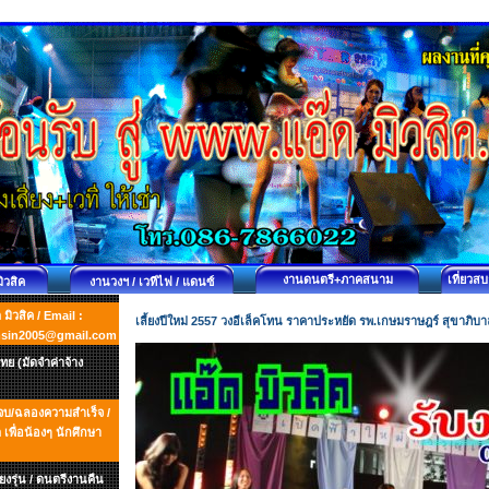
งานดนตรี+ภาคสนาม
เที่ยวส
มิวสิค
งานวงฯ / เวทีไฟ / แดนซ์
ิวสิค / Email :
เลี้ยงปีใหม่ 2557 วงอีเล็คโทน ราคาประหยัด รพ.เกษมราษฎร์ สุขาภิบาล
msin2005@gmail.com
ย (มัดจำค่าจ้าง
ยนจบ/ฉลองความสำเร็จ /
พื่อน้องๆ นักศึกษา
ยงรุ่น / ดนตรีงานคืน