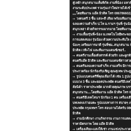
สู่เหย้า สนุกสนานเต็มพิกัด งานพี่น้อง มหา
งานระดับประเทศ รวมรุ่นเก่าใหม่รายได้เข้
,,,,โดยทีมงาน แอ๊ด มิวสิค โทร 086786602
วงดนตรี 3 ชิ้น แสง+สี เสียง พร้อมทีม
ฉลองความสำเร็จ ป.โท ม.รามฯ รุ่นพี่-รุ่นน้อ
สนุกเหฮา ด้วยกิจกรรมมากมาย โดยทีมงาน 
งานเลี้ยงรุ่นพี่+น้อง ม.เทคโนโลยีพระ
การแสดงของ รุ่นน้อง ด้วยความประทับใจ แด่
น้องๆ เตรียมการมาดี รุ่นพี่ชม..สนุกสนาน 
มิวสิค เวที+ไฟ และทีมงานแดนซ์เซอร์..
ดนตรีงานเลี้ยงสังสรรค์ ด้วยรัก และผูกพ
ดนตรีแอ๊ด มิวสิค และทีมงานแดนซ์สาวสวย
ดนตรีฉลองความสำเร็จ งานเสร็จ มีกา
ประกวดร้อง นักร้องรับเชิญ คุณสุเทพ ประยูร
รูปแแบบดนตรีที่คุณเลือกได้ เช่น 1.รูปแบ
แบบวง 3 ชิ้น และยอดประหยัด ดนตรีอีเลคโ
ลัยนิด้า ราคาประหยัด มากด้วยคุณภาพ บร
สนุกสนาน....โดยทีมงาน แอ๊ด มิวสิค โทร
ดนตรีอีเลคโทนฯ นักร้อง 1 คน เครื่องเส
บทเพลงเก่าอมตะ รูปแบบทางการ สบายๆ งาน
ประหยัด กรุงเทพฯ โทร สอบถามได้ครับ 08
มิวสิค
งานนักศึกษา งานกิจกรรม งานการแสด
ราคามิตรภาพ โดย แอ๊ด มิวสิค
เครื่องเสียง+แสงให้เช่า งานแข่งประกว