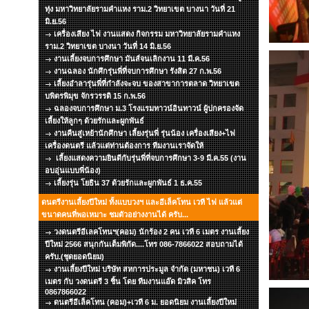
ทุ่ง มหาวิทยาลัยรามคำแหง ราม.2 วิทยาเขต บางนา วันที่ 21
มิ.ย.56
เครื่องเสียง ไฟ งานแสดง กิจกรรม มหาวิทยาลัยรามคำแหง
ราม.2 วิทยาเขต บางนา วันที่ 14 มิ.ย.56
งานเลี้ยงจบการศึกษา มันส์จนเลิกงาน 11 มี.ค.56
งานฉลอง นักศึกรุ่นพี่ที่จบการศึกษา รังสิต 27 ก.พ.56
เลี้ยงอำลารุ่นพี่ที่กำลังจะจบ ของสาขาการตลาด วิทยาเขต
บพิตรพิมุข จักรวรรดิ 15 ก.พ.56
ฉลองจบการศึกษา ม.3 โรงแรมทาวน์อินทาวน์ ผู้ปกครองจัด
เลี้ยงให้ลูกๆ ด้วยรักและผูกพันธ์
งานคืนสู่เหย้านักศึกษา เลี้ยงรุ่นพี่ รุ่นน้อง เครื่องเสียง+ไฟ
เครื่องดนตรี แล้วแต่ท่านต้องการ ทีมงานเราจัดให้
เลี้ยงแสดงความยินดีกับรุ่นพี่ที่จบการศึกษา 3-9 มี.ค.55 (งาน
อบอุ่นแบบพี่น้อง)
เลี้ยงรุ่น โยธิน 37 ด้วยรักและผูกพันธ์ 1 ธ.ค.55
ดนตรีงานเลี้ยงปีใหม่ ทั้งแบบวงฯ และอีเล็คโทน เวที ไฟ แล้วแต่
ขนาดคนที่พอเหมาะ ชมตัวอย่างงานได้ ครับ...
วงดนตรีอีเลคโทนฯ(คอม) นักร้อง 2 คน เวที 6 เมตร งานเลี้ยง
ปีใหม่ 2566 สนุกกันเต็มพิกัด....โทร 086-7866022 สอบถามได้
ครับ.(ชุดยอดนิยม)
งานเลี้ยงปีใหม่ บริษัท สหการประมูล จำกัด (มหาชน) เวที 6
เมตร กับ วงดนตรี 3 ชิ้น โดย ทีมงานแอ๊ด มิวสิค โทร
0867866022
ดนตรีอีเล็คโทน (คอม)+เวที 6 ม. ยอดนิยม งานเลี้ยงปีใหม่