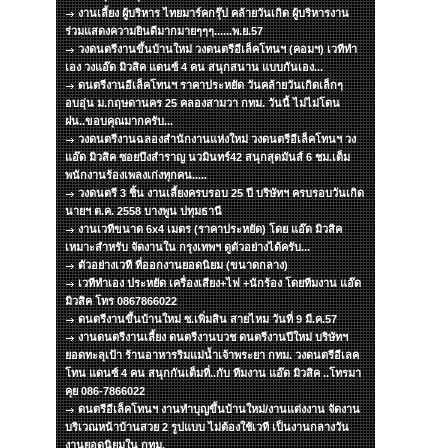
งานเลี้ยง ผู้บริหาร ไทยมาร์คกรุ๊ป คล้ายวันเกิด ผู้บริหารงาน
ร่วมแสดงความยินดีมากมายๆๆๆ......พ.ย.57
วงดนตรีงานขึ้นบ้านใหม่ วงดนตรีอีเล็คโทนฯ (คอมฯ) เวทีทำ
เอง วงแอ๊ด มิวสิค แดนซ์ 4 คน สนุกสนาน แบบกันเอง...
ดนตรีงานอีเล็คโทนฯ ราคาประหยัด วันคล้ายวันเกิดเล็กๆ
อบอุ่น ม.กฤษดานคร 25 คลองสามวา กทม. วันนี้ ไม่ไม่โดน
ฝน..ขอบคุณมากครับ...
วงดนตรีงานฉลองสำนักงานแห่งใหม่ วงดนตรีอีเล็คโทนฯ วง
แอ๊ด มิวสิค ซอยบึงสำราญ นวมินทร์42 สนุกสุดมันส์ 6 ชม.เต็ม
พนักงานร้องเพลงเก่งทุกคน.....
วงดนตรี 3 ชิ้น งานเลี้ยงครบรอบ 25 ปี บริษัทฯ ครบรอบวันเกิด
นายฯ ต.ค. 2558 บางพูน ปทุมธานี
งานเวทีขนาด 6x4 เมตร (ราคาประหยัด) โดย แอ๊ด มิวสิค
เหมาะสำหรับ จัดงานใน กรุงเทพฯ ดูตัวอย่างได้ครับ...
ตัวอย่างเวที ที่ออกงานยอดนิยม (ขนาดกลาง)
เวทีทำเอง ประหยัด เครื่องเสียง+ไฟ +นักร้อง โดยทีมงาน แอ๊ด
มิวสิค โทร 0867866022
ดนตรีงานขึ้นบ้านใหม่ ซ.เพิ่มสิน สายไหม วันที่ 9 มี.ค.57
งานดนตรีงานเลี้ยง ดนตรีงานบวช ดนตรีงานปีใหม่ บริษัทฯ
ยอดทะลุเป้า ร้านอาหารริมแม่น้ำเจ้าพระยา กทม. วงดนตรีอีเลค
โทน แดนซ์ 4 คน สนุกกันเต็มที่..กับ ทีมงาน แอ๊ด มิวสิค ..โทรมา
คุย 086-7866022
ดนตรีอีเล็คโทนฯ งานทำบุญขึ้นบ้านใหม่/งานแต่งงาน จัดงาน
บริเวณหน้าบ้านสวย 2 รูปแบบ ไม่ต้องใช้เวที เป็นงานกลางวัน
งานยอดนิยมใน กทม.