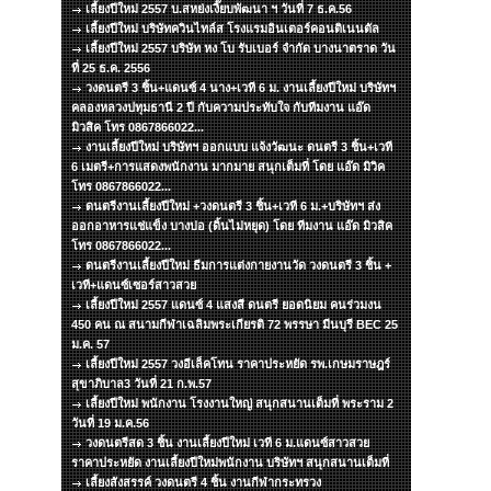
เลี้ยงปีใหม่ 2557 บ.สหย่งเงี๊ยบพัฒนา ฯ วันที่ 7 ธ.ค.56
เลี้ยงปีใหม่ บริษัทควินไทล์ส โรงแรมอินเตอร์คอนติเนนตัล
เลี้ยงปีใหม่ 2557 บริษัท หง โบ รับเบอร์ จำกัด บางนาตราด วัน
ที่ 25 ธ.ค. 2556
วงดนตรี 3 ชิ้น+แดนซ์ 4 นาง+เวที 6 ม. งานเลี้ยงปีใหม่ บริษัทฯ
คลองหลวงปทุมธานี 2 ปี กับความประทับใจ กับทีมงาน แอ๊ด
มิวสิค โทร 0867866022...
งานเลี้ยงปีใหม่ บริษัทฯ ออกแบบ แจ้งวัฒนะ ดนตรี 3 ชิ้น+เวที
6 เมตรี+การแสดงพนักงาน มากมาย สนุกเต็มที่ โดย แอ๊ด มิวิค
โทร 0867866022...
ดนตรีงานเลี้ยงปีใหม่ +วงดนตรี 3 ชิ้น+เวที 6 ม.+บริษัทฯ ส่ง
ออกอาหารแช่แข็ง บางบ่อ (ดิ้นไม่หยุด) โดย ทีมงาน แอ๊ด มิวสิค
โทร 0867866022...
ดนตรีงานเลี้ยงปีใหม่ ธีมการแต่งกายงานวัด วงดนตรี 3 ชิ้น +
เวที+แดนซ์เซอร์สาวสวย
เลี้ยงปีใหม่ 2557 แดนซ์ 4 แสงสี ดนตรี ยอดนิยม คนร่วมงน
450 คน ณ สนามกีฬาเฉลิมพระเกียรติ 72 พรรษา มีนบุรี BEC 25
ม.ค. 57
เลี้ยงปีใหม่ 2557 วงอีเล็คโทน ราคาประหยัด รพ.เกษมราษฎร์
สุขาภิบาล3 วันที่ 21 ก.พ.57
เลี้ยงปีใหม่ พนักงาน โรงงานใหญ่ สนุกสนานเต็มที่ พระราม 2
วันที่ 19 ม.ค.56
วงดนตรีสด 3 ชิ้น งานเลี้ยงปีใหม่ เวที 6 ม.แดนซ์สาวสวย
ราคาประหยัด งานเลี้ยงปีใหม่พนักงาน บริษัทฯ สนุกสนานเต็มที่
เลี้ยงสังสรรค์ วงดนตรี 4 ชิ้น งานกีฬากระทรวง