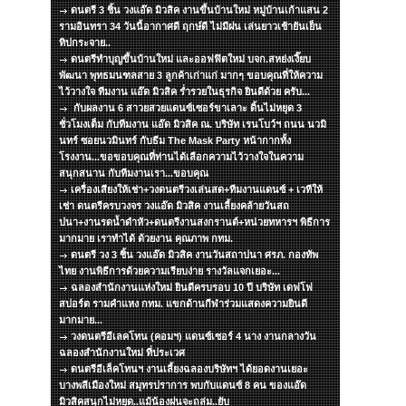
ดนตรี 3 ชิ้น วงแอ๊ด มิวสิค งานขึ้นบ้านใหม่ หมู่บ้านเก้าแสน 2
รามอินทรา 34 วันนี้อากาศดี ฤกษ์ดี ไม่มีฝน เล่นยาวเช้ายันเย็น
ทิปกระจาย..
ดนตรีทำบุญขึ้นบ้านใหม่ และออฟฟิตใหม่ บจก.สหย่งเงี๊ยบ
พัฒนา พุทธมนฑลสาย 3 ลูกค้าเก่าแก่ มากๆ ขอบคุณที่ให้ความ
ไว้วางใจ ทีมงาน แอ๊ด มิวสิค ร่ำรวยในธุรกิจ ยินดีด้วย ครับ...
กับผลงาน 6 สาวยสวยแดนซ์เซอร์ขาเลาะ ดิ้นไม่หยุด 3
ชั่วโมงเต็ม กับทีมงาน แอ๊ด มิวสิค ณ. บริษัท เรนโบว์ฯ ถนน นวมิ
นทร์ ซอยนวมินทร์ กับธีม The Mask Party หน้ากากทั้ง
โรงงาน...ขอขอบคุณที่ท่านได้เลือกความไว้วางใจในความ
สนุกสนาน กับทีมงานเรา...ขอบคุณ
เครื่องเสียงให้เช่า+วงดนตรีวงเล่นสด+ทีมงานแดนซ์ + เวทีให้
เช่า ดนตรีครบวงจร วงแอ๊ด มิวสิค งานเลี้ยงคล้ายวันสถ
ปนา+งานรดน้ำดำหัว+ดนตรีงานสงกรานต์+หน่วยทหารฯ พิธีการ
มากมาย เราทำได้ ด้วยงาน คุณภาพ กทม.
ดนตรี วง 3 ชิ้น วงแอ๊ด มิวสิค งานวันสถาปนา ศรภ. กองทัพ
ไทย งานพิธีการด้วยความเรียบง่าย รางวัลแจกเยอะ...
ฉลองสำนักงานแห่งใหม่ ยินดีครบรอบ 10 ปี บริษัท เดฟโฟ
สปอร์ต รามคำแหง กทม. แขกด้านกีฬาร่วมแสดงความยินดี
มากมาย...
วงดนตรีอีเลคโทน (คอมฯ) แดนซ์เซอร์ 4 นาง งานกลางวัน
ฉลองสำนักงานใหม่ ที่ประเวศ
ดนตรีอีเล็คโทนฯ งานเลี้ยงฉลองบริษัทฯ ได้ยอดงานเยอะ
บางพลีเมืองใหม่ สมุทรปราการ พบกับแดนซ์ 8 คน ของแอ๊ด
มิวสิคสนุกไม่หยุด..แม้น้องฝนจะถล่ม..ยับ