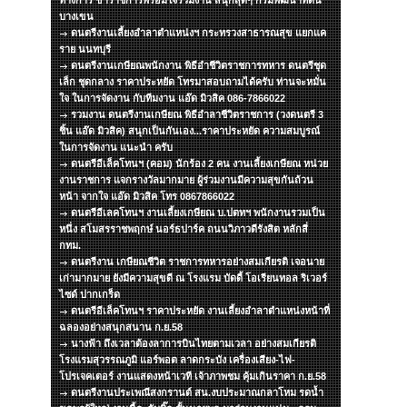
ทางการ ข้าราชการพร้อมใจร่วมงาน สนุกสุดๆ กรมพัฒนาที่ดิน
บางเขน
ดนตรีงานเลี้ยงอำลาตำแหน่งฯ กระทรวงสาธารณสุข แยกแค
ราย นนทบุรี
ดนตรีงานเกษียณพนักงาน พิธีอำชีวิตราชการทหาร ดนตรีชุด
เล็ก ชุดกลาง ราคาประหยัด โทรมาสอบถามได้ครับ ท่านจะหมั่น
ใจ ในการจัดงาน กับทีมงาน แอ๊ด มิวสิค 086-7866022
รวมงาน ดนตรีงานเกษียณ พิธีอำลาชีวิตราชการ (วงดนตรี 3
ชิ้น แอ๊ด มิวสิค) สนุกเป็นกันเอง...ราคาประหยัด ความสมบูรณ์
ในการจัดงาน แนะนำ ครับ
ดนตรีอีเล็คโทนฯ (คอม) นักร้อง 2 คน งานเลี้ยงเกษียณ หน่วย
งานราชการ แจกรางวัลมากมาย ผู้ร่วมงานมีความสุขกันถ้วน
หน้า จากใจ แอ๊ด มิวสิค โทร 0867866022
ดนตรีอีเลคโทนฯ งานเลี้ยงเกษียณ บ.ปตทฯ พนักงานรวมเป็น
หนึ่ง สโมสรราชพฤกษ์ นอร์ธปาร์ค ถนนวิภาวดีรังสิต หลักสี่
กทม.
ดนตรีงาน เกษียณชีวิต ราชการทหารอย่างสมเกียรติ เจอนาย
เก่ามากมาย ยังมีความสุขดี ณ โรงแรม บัดดี้ โอเรียนทอล ริเวอร์
ไซด์ ปากเกร็ด
ดนตรีอีเล็คโทนฯ ราคาประหยัด งานเลี้ยงอำลาตำแหน่งหน้าที่
ฉลองอย่างสนุกสนาน ก.ย.58
นางฟ้า ถึงเวลาต้องลาการบินไทยตามเวลา อย่างสมเกียรติ
โรงแรมสุวรรณภูมิ แอร์พอต ลาดกระบัง เครื่องเสียง-ไฟ-
โปรเจคเตอร์ งานแสดงหน้าเวที เจ้าภาพชม คุ้มเกินราคา ก.ย.58
ดนตรีงานประเพณีสงกรานต์ สน.งบประมาณกลาโหม รดน้ำ