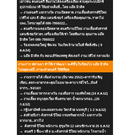
เยาวชน คนดนตรี ทีมงานได้ลงเครื่องเสียง ควบคุมระบบมิกซ์
อุปกรณ์บนเวที ให้อย่างเต็มที่...โดย แอ๊ด มิวสิค
งานดนตรี แจกรางวัล งานเปิดตลาด งานเลี้ยงสังสรรค์ปีใหม่
เวทีไฟ แสง สี เสียง แดนซ์เซอร์ เครื่องเสียงคุณภาพ..ราคาไม่
แพง..โทรมาคุยได้ 086-7866022...
ดนตรีงานฉลองเปิดตลาด ดนตรีงานปีใหม่ งานเลี้ยงสังสรรค์
แดนซ์เซอร์สวยๆ เครื่องเสียงให้เช่า โดยทีมงาน คุณภาพ แอ๊ด
มิวสิค โทร 086-7866022
ร้องเพลงจอใหญ่ ชัดเจน วันเกิดเจ้านายในดี ที่ตลิ่งชัน ( 9
ต.ค.54)
แอ๊ด มิวสิค กับ คอนเสิร์ตแทททู คัลเลอร์ งานเวทีไฟ กลางแจ้ง
งานเก่าๆ ท่ผ่านมา ทำให้เราพัฒนา จะดีขึ้นในปีต่อไป แอ๊ด มิวสิค
ไม่หยุดแค่นี้ เราจะทำดนตรี ให้ดีที่สุด
งานหารายได้ เพื่อส่วนรวม (มีนาคม 2552)+ดารารับเชิญ
เพียบ..ตลก+มายากล+คุณโฉมฉาย+คาบาเร่ย์โชว์...มันส์
มากๆ...ขอบอก
งานเลี้ยงอาหารกลางวัน กองสื่อสาร กองทัพไทย (24 ส.ค.52)
งานเลี้ยง สนุกสุดเวี่ยง ที่นครนายก น้ำตกนางรอง...(26
ก.ย.52)
กฐินสามัคคี และลอยกระทง วัดกล้วย นนทบุรี ( 1-2 พ.ย.52)
ส่งท้ายปีเก่า สังสรรค์ ปีใหม่ กรมทรัพยากรน้ำ แจกรางวัล
มากมาย...ยาวไป
สังสรรค์ ปีใหม่ พนักงาน สุขุมวิท 12 แดนซ์กระจาย 26 ธ.ค.52
ดนตรี 3 ชิ้น+เวที 6 ม.+สังสรรค์ ปีใหม่ พนักงาน โรงงานน้ำ