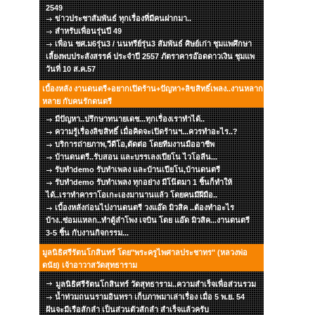
2549
ข่าวประชาสัมพันธ์ ทุกเรื่องที่มีคนฝากมา..
สำหรับเพื่อนรุ่นปี 49
เพื่อน ชศ.ม6รุ่น3 / นนทรีย์รุ่น3 สัมพันธ์ ศิษย์เก่า ชุมแพศึกษา
เลี้ยงพบประสังสรรค์ ประจำปี 2557 ภัตราคารอ๊อดดาวเงิน ชุมแพ
วันที่ 10 ส.ค.57
เบื้องหลัง งานดนตรี+อยากเปิดร้าน+ปัญหา+ลิขสิทธิ์เพลง..งานหลาก
หลาย กับคนรักดนตรี
มีปัญหา..ปรึกษาทนายเดช...ทุกเรื่องเราทำได้..
ความรู้เรื่องลิขสิทธิ์ เมื่อคิดจะเปิดร้านฯ...ควรทำอะไร..?
บริการถ่ายภาพ,วีดีโอ,ตัดต่อ โดยทีมงานมืออาชีพ
บ้านดนตรี..รับสอน และบรรเลงเปียโน ไวโอลีน...
รับทำdemo รับทำเพลง และบ้านเปียโน,บ้านดนตรี
รับทำdemo รับทำเพลง ทุกอย่าง มีโน๊ตมา 1 ชิ้นก็ทำให้
ได้..เราทำคาราโอเกะเองมานานแล้ว โดยคนมีฝีมือ..
เบื้องหลังก่อนไปงานดนตรี วงแอ๊ด มิวสิค ..ต้องทำอะไร
บ้าง..ซ่อมแหลก..ทำตู้ลำโพง เจบิน โดย แอ๊ด มิวสิค...งานดนตรี
3-5 ชิ้น กับงานกิจกรรม...
มูลนิธิศรีรัตนโกสินทร์ โดย"พระครูไพศาลประชาทร" (หลวงพ่อ
ดนัย) เจ้าอาวาสวัดสุทธาราม
มูลนิธิศรีรัตนโกสินทร์ วัดสุทธาราม..ความสำเร็จเพื่อส่วนรวม
น้ำท่วมถนนรามอินทรา เก็บภาพมาเล่าเรื่อง เมื่อ 5 พ.ย. 54
ฝันจะมีเรือสักลำ เป็นส่วนตัวสักลำ สำเร็จแล้วครับ