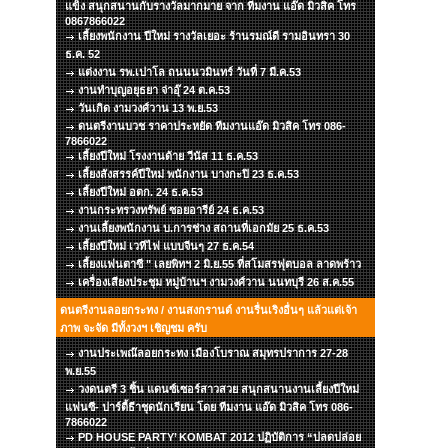
แข็ง สนุกสนานกับรางวัลมากมาย จาก ทีมงาน แอ๊ด มิวสิค โทร
0867866022
เลี้ยงพนักงาน ปีใหม่ รางวัลเยอะ ร้านรมณ์ดี รามอินทรา 30
ธ.ค. 52
แต่งงาน รพ.เปาโล ถนนนวมินทร์ วันที่ 7 มี.ค.53
งานทำบุญอยุธยา จ่าอุ๊ 24 ต.ค.53
วันเกิด งามวงศ์วาน 13 พ.ย.53
ดนตรีงานบวช ราคาประหยัด ทีมงานแอ๊ด มิวสิค โทร 086-
7866022
เลี้ยงปีใหม่ โรงงานด้าย วีนัส 11 ธ.ค.53
เลี้ยงสังสรรค์ปีใหม่ พนักงาน บางกะปิ 23 ธ.ค.53
เลี้ยงปีใหม่ อตก. 24 ธ.ค.53
งานกระทรวงทรัพย์ ซอยอารีย์ 24 ธ.ค.53
งานเลี้ยงพนักงาน บ.การช่าง สถานที่เอกมัย 25 ธ.ค.53
เลี้ยงปีใหม่ เวทีไฟ แบบจีนๆ 27 ธ.ค.54
เลี้ยงแฟนตาซี " เลยพิทฯ 2 มิ.ย.55 ที่สโมสรฟุตบอล ลาดพร้าว
เครื่องเสียงประชุม หมู่บ้านฯ งามวงศ์วาน นนทบุรี 26 ส.ค.55
ดนตรีงานลอยกระทง / งานสงกรานต์ งานรื่นเริงอื่นๆ แล้วแต่เจ้า
ภาพ จะจัด มีทั้งวงฯ เชิญชม ครับ
งานประเพณ๊ลอยกระทง เมืองโบราณ สมุทรปราการ 27-28
พ.ย.55
วงดนตรี 3 ชิ้น แดนซ์เซอร์สาวสวย สนุกสนานงานเลี้ยงปีใหม่
แฟนซี- ปาร์ตี้ธีาชุดนักเรียน โดย ทีมงาน แอ๊ด มิวสิค โทร 086-
7866022
PD HOUSE PARTY’ KOMBAT 2012 ปฏิบัติการ “ปลดปล่อย