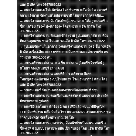
แอ๊ด มิวสิค โทร 0867866022
ดนตรีงานแต่ง+ไฟ+นักร้อง โดย ทีมงาน แอ๊ด มิวสิค สถานที่
กลางแจ้งลาน จัดงานสไตส์ธรรมชาติ ได้บรรยากาศสดชื่น...
ดนตรีงานแต่งงาน ห้องโถงใหญ่...ขนาด 50 โต๊ะ (วงดนตรี 3
ชิ้น) เครื่องเสียง+ไฟ+นักร้อง+ โดยทีมงาน แอ๊ด มิวสิค โทร
0867866022..
ดนตรีงานแต่งงาน ทีมแดนซ์กระจาย รูปแบบสนุกสนาน ด้วย
ทีมงานคุณภาพ ราคาไม่แพง วงแอ๊ด มิวสิค โทร 0867866022
รูปแบบจัดงานในอาคาร วงดนตรีงานแต่งงาน วง 3 ชิ้น วงแอ๊ด
มิวสิค เครื่องเสียง+แสง บรรยากาศด้วยบทเพลงแห่งความรัก คน
ร่วมงาน 300-1000 คน
วงดนตรีงานแต่งงาน วง 3 ชิ้น แต่งงาน (ไมตรีฯ จิรารัตน์ )
สโมสร กฟผ.นนทบุรี 24 ม.ค.58
วงดนตรีงานแต่งงาน แบบพิธีการ อลังกาล อีเลค
โทนฯ(คอม)+นักร้อง ระบบไฟบนเวที โรงแรมนาราย์ สีลม โดย
แอ๊ด มิวสิค โทร 0867866022
วงแฮมเมอร์ กับงานฉลองแต่งงานพี่น้องมุสลิม ที่ ปทุม
ดนตรีงานแต่งงาน ดนตรีงานมงคลสมรส แบบราคา ประหยัด
มีหลากหลาย รูปแบบ..
ดนตรีอีเลคโทนฯ นักร้อง 2 คน เวทีมีแล้ว +บนเวทีมีชุดไฟ
LED ด้วยทีมงาน แอ๊ด มิวสิค โทร 0867866022 งานแต่งงานฯ ชุด
ราคาประหยัด จัดเลี้ยงประมาณ 30 โต๊ะ
ดนตรีงานแต่งงาน (กลางวัน) จัดหน้าบ้านปิดถนน ดนตรี 3
ชิ้น+เวที 6 ม.แบบราคาประหยัด เป็นกันเอง โดย แอ๊ด มิวสิค โทร
0867866022