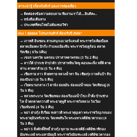
สาระน่ารู้ เกี่ยวกับทัวร์ และการท่องเที่ยว
ติดต่อสงข้อความสอบถาม ทีมงานเราได้....ยินดีคะ..
หนังสือเดืนทาง
ประเทศที่คนไทยไม่ต้องขอวีซ่า
Hot ! สุดยอด โปรแกรมทัวร์ ต้อนรับปี 2555"
เกาหลี อินชอน สวนสนุกเอเวอร์แลนด์ พระราชวังเคียงบ็อค
ตลาดเมียงดง ปักกิ่ง กำแพงเมืองจีน พระราชวังฤดูร้อน ตลาด
รัสเซีย ( 6วัน 5คืน)
เขมร นครวัด นครธม ปราสาทตาพรหม (3 วัน 2 คืน)
ลาวใต้ ปากเซ จำปาสัก ปราสาทหินวัดพู คอนพะเพ็ง หลี่ผี ตาด
ฟาน ตาดผาส้วม (5 วัน 4 คืน)
เชียงราย ลาว ห้วยทราย หลวงน้ำทา จีน เชียงรุ่ง กาหลั่นป้า สิบ
สองปันนา (6 วัน 5 คืน)
เวียดนามกลาง เว้ ดานัง ฮอยอัน ล่องแม่น้ำหอม วัดเทียนมู่ (6
วัน 5 คืน)
หลวงพระบาง วัดเชียงทอง ล่องเรือแม่น้ำโขง ถ้ำติ่ง บ้านซ่าง
ไห น้ำตกตาดกวางสี พระธาตุพูสี พระราชวังหลวง วังเวียง
เวียงจันทน์ (4 วัน 3 คืน)
พม่า ย่างกุ้ง สิเรียม หงสาวดี พระธาตุมุเตา พระราชวังบุเรงนอง
พระธาตุอินทร์แขวน วัดเทพทันใจ พระมหาเจดีย์ชเวดากอง (4
วัน 3 คืน)
พม่า 5 สิ่งศักดิ์สิทธิ์ ย่างกุ้ง พุกาม ทะเลเจดีย์ เจดีย์ชเวซิกอง
มัณฑะเลย์ พระมหามัยมุนี พระราชวังมัณฑะเลย์ เจดีย์ชเวดากอง