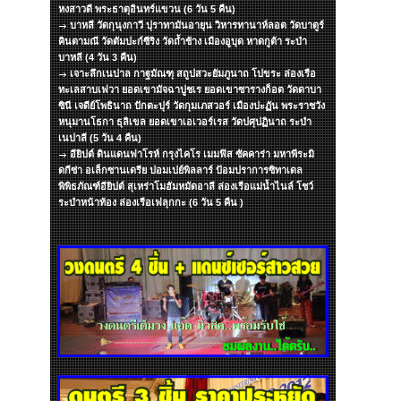
หงสาวดี พระธาตุอินทร์แขวน (6 วัน 5 คืน)
บาหลี วัดกุนุงกาวี ปุราทามันอายุน วิหารทานาห์ลอต วัดบาตูร์
คินตามณี วัดตัมปะก์ซีริง วัดถ้ำช้าง เมืองอูบุด หาดกูต้า ระบำ
บาหลี (4 วัน 3 คืน)
เจาะลึกเนปาล กาฐมัณฑุ สถูปสวะยัมภูนาถ โปขระ ล่องเรือ
ทะเลสาบเฟวา ยอดเขามัจฉาปูชเร ยอดเขาซารางก็อต วัดดาบา
ซินี เจดีย์โพธินาถ ปักตะปุร์ วัดกุมเภสวอร์ เมืองปะฏัน พระราชวัง
หนุมานโธกา ธุลิเขล ยอดเขาเอเวอร์เรส วัดปศุปฏินาถ ระบำ
เนปาลี (5 วัน 4 คืน)
อียิปต์ ดินแดนฟาโรห์ กรุงไคโร เมมฟิส ซัคคาร่า มหาพีระมิ
ดกีซ่า อเล็กซานเดรีย ปอมเปย์พิลลาร์ ป้อมปราการซิทาเดล
พิพิธภัณฑ์อียิปต์ สุเหร่าโมฮัมหมัดอาลี ล่องเรือแม่น้ำไนล์ โชว์
ระบำหน้าท้อง ล่องเรือเฟลุกกะ (6 วัน 5 คืน )