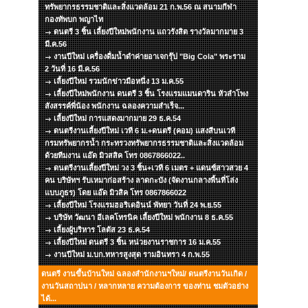
ทรัพยากรธรรมชาติและสิ่งแวดล้อม 21 ก.พ.56 ณ สนามกีฬา
กองทัพบก พญาไท
ดนตรี 3 ชิ้น เลี้ยงปีใหม่พนักงาน แถวรังสิต รางวัลมากมาย 3
มี.ค.56
งานปีใหม่ เครื่องดื่มน้ำดำค่ายอาเจกรุ๊ป "Big Cola" พระราม
2 วันที่ 16 มี.ค.56
เลี้ยงปีใหม่ รวมนักข่าวมือหนึ่ง 13 ม.ค.55
เลี้ยงปีใหม่พนักงาน ดนตรี 3 ชิ้น โรงแรมแมนดาริน หัวลำโพง
สังสรรค์พี่น้อง พนักงาน ฉลองความสำเร็จ...
เลี้ยงปีใหม่ การแสดงมากมาย 29 ธ.ค.54
ดนตรีงานเลี้ยงปีใหม่ เวที 6 ม.+ดนตรี (คอม) แสงสีบนเวที
กรมทรัพยากรน้ำ กระทรวงทรัพยากรธรรมชาติและสิ่งแวดล้อม
ด้วยทีมงาน แอ๊ด มิวสสิค โทร 0867866022..
ดนตรีงานเลี้ยงปีใหม่ วง 3 ชิ้น+เวที 6 เมตร + แดนซ์สาวสวย 4
คน บริษัทฯ รับเหมาก่อสร้าง ลาดกะบัง (จัดงานกลางพื้นที่โล่ง
แบบภูธร) โดย แอ๊ด มิวสิค โทร 0867866022
เลี้ยงปีใหม่ โรงแรมฮอริเดอินน์ พัทยา วันที่ 24 พ.ย.55
บริษัท วัฒนา อีเลคโทรนิค เลี้ยงปีใหม่ พนักงาน 8 ธ.ค.55
เลี้ยงผู้บริหาร โลตัส 23 ธ.ค.54
เลี้ยงปีใหม่ ดนตรี 3 ชิ้น หน่วยงานราชการ 16 ม.ค.55
งานปีใหม่ ม.บก.ทหารสูงสุด รามอินทรา 4 ก.พ.55
ดนตรี งานขึ้นบ้านใหม่ ฉลองสำนักงานฯใหม่/ ดนตรีงานวันเกิด /
งานวันสถาปนา / หลากหลาย ความต้องการ ของท่าน ชมตัวอย่าง
ได้...