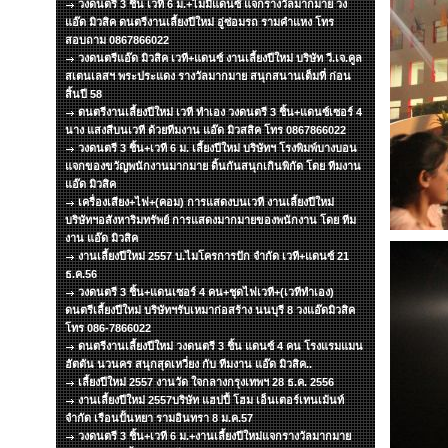
วงดนตรี 3 ชิ้น เวที 6 ม.+ไมมีแดนซ์ แจกรางวัลมากมาย วง
แอ๊ด มิวสิค ดนตรีงานเลี้ยงปีใหม่ อู่ซ่อมรถ รามคำแหง โทร
สอบถาม 0867866022
วงดนตรีแอ๊ด มิวสิค เวที+แดนซ์ งานเลี้ยงปีใหม่ บริษัท วี.เจ.คูล
สเตนเลสฯ พระประแดง รางวัลมากมาย สนุกสนานเต็มที่ ก่อน
สิ้นปี 58
ดนตรีงานเลี้ยงปีใหม่ เวที ทำเอง วงดนตรี 3 ชิ้น+แดนซ์เซอร์ 4
นาง แสงสีบนเวที ด้วยทีมงาน แอ๊ด มิวสสิค โทร 0867866022
วงดนตรี 3 ชิ้น+เวที 6 ม. เลี้ยงปีใหม่ บริษัทฯ โรงพิมพ์บางบอน
แจกของขวัญพนักงานมากมาย ดิ้นกันสนุกเกินพิกัด โดย ทีมงาน
แอ๊ด มิวสิค
เครื่องเสียง+ไฟ+(คอม) การแสดงบนเวที งานเลี้ยงปีใหม่
บริษัทฯอสังหาริมทรัพย์ การแสดงมากมายของพนักงาน โดย ทีม
งาน แอ๊ด มิวสิค
งานเลี้ยงปีใหม่ 2557 บ.ไมโครการปัก จำกัด เวที+แดนซ์ 21
ธ.ค.56
วงดนตรี 3 ชิ้น+แดนเซอร์ 4 คน+ชุดไฟเวที+(เวทีทำเอง)
ดนตรีเลี้ยงปีใหม่ บริษัทฯรับเหมาก่อสร้าง นนบุรี 8 วงแอ๊ดมิวสิค
โทร 086-7866022
ดนตรีงานเลี้ยงปีใหม่ วงดนตรี 3 ชิ้น แดนซ์ 4 คน โรงแรมแมน
ฮัตตัน นวนคร สนุกสุดเหวี่ยง กับ ทีมงาน แอ๊ด มิวสิค..
เลี้ยงปีใหม่ 2557 งานวัด ใจกลางกรุงเทพฯ 28 ธ.ค. 2556
งานเลี้ยงปีใหม่ 2557บริษัท แฮปปี้ โฮม เอ็นเตอร์เทนเม้นท์
จำกัด เรือนปั้นหยา รามอินทรา 8 ม.ค.57
วงดนตรี 3 ชิ้น+เวที 6 ม.+งานเลี้ยงปีใหม่แจกรางวัลมากมาย