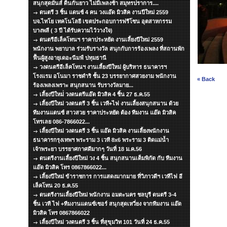
สนุกสุดมันส์ ดิ้นกันยาว ไม่มีเพลงช้า สมุทรปราการ....
ดนตรี 3 ชิ้น แดนซ์ 4 คน วงแอ๊ด มิวสิค งานปีใหม่ 2559
บจ.ไทโย เทคโนโลยี เขตประกอบการฟรีโซน อุตสาหกรรม
บางพลี ( 3 ปี ได้รับความไว้วางใจ)
ดนตรีอีเล็คโทนฯ ราคาประหยัด งานเลี้ยงปีใหม่ 2559
พนักงาน พยาบาล ร่วมรับรางวัล สนุกกับการร้องเพลง ที่สถานพัก
ฟื้นผู้สูงอายุเดอะนีมฟ์ ปทุมธานี
วงดนตรีอีเล็คโทนฯ งานเลี้ยงปีใหม่ ผู้บริหาร ธนาคารฯ
โรงแรม อโนมา ราชดำริ ชั้น 23 บรรยากาศสวยงาม พนักงาน
« Back
ร้องเพลงเพราะ สนุกสนาน รับรางวัลมาย...
เลี้ยงปีใหม่่ วงดนตรีแอ๊ด มิวสิค 4 ชิ้น 27 ธ.ค.55
เลี้ยงปีใหม่ วงดนตรี 3 ชิ้น เวที+ไฟ งานเลี้ยงสนุกสนาน ด้วย
ทีมงานแดนซ์ สาวสวย ราคาประหยัด ต้อง ทีมงาน แอ๊ด มิวสิค
โทรเลย 086-7866022...
เลี้ยงปีใหม่ วงดนตรี 3 ชิ้น แอ๊ด มิวสิค งานเลี้ยงพนักงาน
ธนาคารกรุงเทพฯ พระราม 3 เวที 8x6 พระราม 3 ติดแม่น้ำ
เจ้าพระยา บรรยาศกาศดีมากๆ วันที่ 18 ม.ค.56
ดนตรีงานเลี้ยงปีใหม่ วง 4 ชิ้น สนุกสนานเต็มพิกัด กับ ทีมงาน
แอ๊ด มิวสิค โทร 0867866022...
เลี้ยงปีใหม่ ข้าราชการ การแสดงมากมาย ที่วิภาวดีฯ เวทีไฟ อี
เล็คโทน 20 ธ.ค.55
ดนตรีงานเลี้ยงปีใหม่ พนักงาน อมตะนคร ชลบุรี ดนตรี 3-4
ชิ้น เวที ไฟ +ทีมงานแดนซ์เซอร์ สนุกสุดเหวี่ยง จากทีมงาน แอ๊ด
มิวสิค โทร 0867866022
เลี้ยงปีใหม่ วงดนตรี 3 ชิ้น ที่สุขุมวิท 101 วันที่ 24 ธ.ค.55