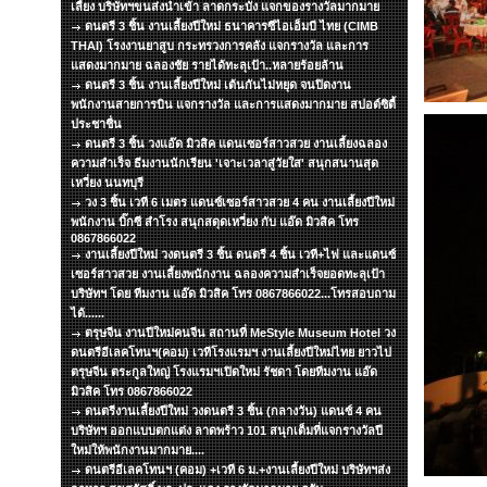
เลี้ยง บริษัทฯขนส่งนำเข้า ลาดกระบัง แจกของรางวัลมากมาย
ดนตรี 3 ชิ้น งานเลี้ยงปีใหม่ ธนาคารซีไอเอ็มบี ไทย (CIMB
THAI) โรงงานยาสูบ กระทรวงการคลัง แจกรางวัล และการ
แสดงมากมาย ฉลองชัย รายได้ทะลุเป้า..หลายร้อยล้าน
ดนตรี 3 ชิ้น งานเลี้ยงปีใหม่ เต้นกันไม่หยุด จนปิดงาน
พนักงานสายการบิน แจกรางวัล และการแสดงมากมาย สปอต์ซิตื้
ประชาชื่น
ดนตรี 3 ชิ้น วงแอ๊ด มิวสิค แดนเซอร์สาวสวย งานเลี้ยงฉลอง
ความสำเร็จ ธีมงานนักเรียน 'เจาะเวลาสู่วัยใส' สนุกสนานสุด
เหวี่ยง นนทบุรี
วง 3 ชิ้น เวที 6 เมตร แดนซ์เซอร์สาวสวย 4 คน งานเลี้ยงปีใหม่
พนักงาน บิ๊กซี สำโรง สนุกสดุดเหวี่ยง กับ แอ๊ด มิวสิค โทร
0867866022
งานเลี้ยงปีใหม่ วงดนตรี 3 ชิ้น ดนตรี 4 ชิ้น เวที+ไฟ และแดนซ์
เซอร์สาวสวย งานเลี้ยงพนักงาน ฉลองความสำเร็จยอดทะลุเป้า
บริษัทฯ โดย ทีมงาน แอ๊ด มิวสิค โทร 0867866022...โทรสอบถาม
ได้......
ตรุษจีน งานปีใหม่คนจีน สถานที่ MeStyle Museum Hotel วง
ดนตรีอีเลคโทนฯ(คอม) เวทีโรงแรมฯ งานเลี้ยงปีใหม่ไทย ยาวไป
ตรุษจีน ตระกูลใหญ่ โรงแรมฯเปิดใหม่ รัชดา โดยทีมงาน แอ๊ด
มิวสิค โทร 0867866022
ดนตรีงานเลี้ยงปีใหม่ วงดนตรี 3 ชิ้น (กลางวัน) แดนซ์ 4 คน
บริษัทฯ ออกแบบตกแต่ง ลาดพร้าว 101 สนุกเต็มที่แจกรางวัลปี
ใหม่ให้พนักงานมากมาย....
ดนตรีอีเลคโทนฯ (คอม) +เวที 6 ม.+งานเลี้ยงปีใหม่ บริษัทฯส่ง