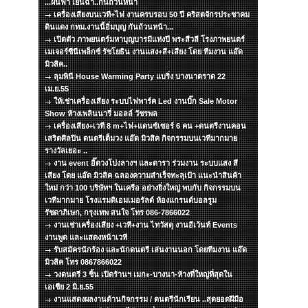
...ฝนฟ้า เย็นฉ่ำ..กันถ้วนหน้า
เครื่องเสียงบนเวที+ไฟ งานครบรอบ 50 ปี คริสตจักรประชาคม
ดินแดง กทม.งานนี้อิ่มบุญ กันถ้วนหน้า...
เปิดตัว ภาพยนตร์มหาบุญบารมีแห่งปี พระสีวลี โรงภาพยนตร์
เมเจอร์ซีนีเพล็กซ์ รัชโยธิน งานแสง+สี+เสียง โดย ทีมงาน แอ๊ด
มิวสิค..
ลุมพินี House Warming Party แบริ่ง บางนาตราด 22
เม.ย.55
ให้เช่าเครื่องเสียง ระบบไฟพาร์ค Led งานบิ๊ก Sale Motor
Show ห้างเพลินนารี่ มอลล์ วัชรพล
เครื่องเสียง+เวที 8 m+ไฟ+แดนซ์เซอร์ 6 คน +ดนตรีงานคอน
เสริตศิลปิน ดนตรีเต็มวง แอ๊ด มิวสิค กิจกรรมบนเวทีมากมาย
รางวัลเยอะ ..
งาน event อิ๊ดวงโปงลางฯ และดารา ร่วมงาน ระบบแสง สี
เสียง โดย แอ๊ด มิวสิค ฉลองความสำเร็จทะลุเป้า แนะนำสินค้า
ใหม่ กว่า 100 บริษัทฯ ในเครือ อย่างยิ่งใหญ่ พบกับ กิจกรรมบน
เวทีมากมาย โรงแรมดิเอมเมอรัลด์ ห้องแกรนด์บอลรูม
รัชดาภิเษก, กรุงเทพ สนใจ โทร 086-7866022
งานเช่าเครื่องเสียง +เวที+งาน ไทวัสดุ งานอีเว้นท์ Events
งานพูด และแสดงหน้าเวที
รับสมัครนักร้อง และนักดนตรี เล่นงานนอก โดยทีมงาน แอ๊ด
มิวสิค โทร 0867866022
วงดนตรี 3 ชิ้น เปิดร้านฯ เมกะ-บางนา-ห้างที่ใหญ่ที่สุดใน
เอเชีย 2 มิ.ย.55
งานแสดงผลงานด้านกิจกรรม / ดนตรีนักเรียน ..สุดยอดฝีมือ