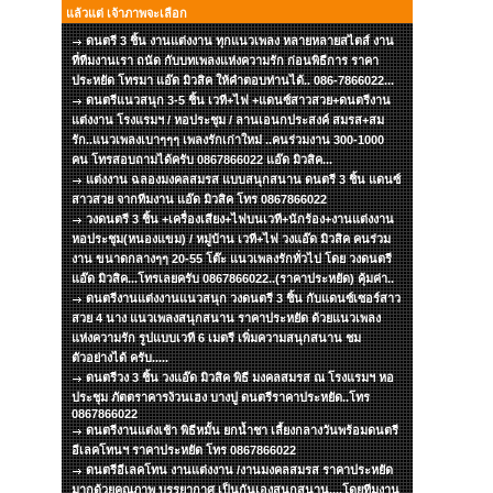
แล้วแต่ เจ้าภาพจะเลือก
ดนตรี 3 ชิ้น งานแต่งงาน ทุกแนวเพลง หลายหลายสไตส์ งาน
ที่ทีมงานเรา ถนัด กับบทเพลงแห่งความรัก ก่อนพิธีการ ราคา
ประหยัด โทรมา แอ๊ด มิวสิค ให้คำตอบท่านได้.. 086-7866022...
ดนตรีแนวสนุก 3-5 ชิ้น เวที+ไฟ +แดนซ์สาวสวย+ดนตรีงาน
แต่งงาน โรงแรมฯ / หอประชุม / ลานเอนกประสงค์ สมรส+สม
รัก..แนวเพลงเบาๆๆๆ เพลงรักเก่าใหม่ ..คนร่วมงาน 300-1000
คน โทรสอบถามได้ครับ 0867866022 แอ๊ด มิวสิค...
แต่งงาน ฉลองมงคลสมรส แบบสนุกสนาน ดนตรี 3 ชิ้น แดนซ์
สาวสวย จากทีมงาน แอ๊ด มิวสิค โทร 0867866022
วงดนตรี 3 ชิ้น +เครื่องเสียง+ไฟบนเวที+นักร้อง+งานแต่งงาน
หอประชุม(หนองแขม) / หมู่บ้าน เวที+ไฟ วงแอ๊ด มิวสิค คนร่วม
งาน ขนาดกลางๆๆ 20-55 โต๊ะ แนวเพลงรักทั่วไป โดย วงดนตรี
แอ๊ด มิวสิค...โทรเลยครับ 0867866022..(ราคาประหยัด) คุ้มค่า..
ดนตรีงานแต่งงานแนวสนุก วงดนตรี 3 ชิ้น กับแดนซ์เซอร์สาว
สวย 4 นาง แนวเพลงสนุกสนาน ราคาประหยัด ด้วยแนวเพลง
แห่งความรัก รูปแบบเวที 6 เมตรี เพิ่มความสนุกสนาน ชม
ตัวอย่างได้ ครับ.....
ดนตรีวง 3 ชิ้น วงแอ๊ด มิวสิค พิธี มงคลสมรส ณ โรงแรมฯ หอ
ประชุม ภัตตราคารง้วนเฮง บางปู ดนตรีราคาประหยัด..โทร
0867866022
ดนตรีงานแต่งเช้า พิธีหมั้น ยกน้ำชา เลี้ยงกลางวันพร้อมดนตรี
อีเลคโทนฯ ราคาประหยัด โทร 0867866022
ดนตรีอีเลคโทน งานแต่งงาน /งานมงคลสมรส ราคาประหยัด
มากด้วยคุณภาพ บรรยากาศ เป็นกันเองสนุกสนาน....โดยทีมงาน