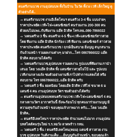
ดนตรีงานบวช งานอุปสมบท ทั้งในบ้าน ในวัด ทั้งวง เวที เล็กใหญ่ ดู
ตัวอย่างได้..
ดนตรีงานบวช งานอีเล็คโทนฯ ดนตรีวง 3-4 ชิ้น แบบง่ายๆ
ราคาประหยัด เวที+ไฟ+แดนซ์เซอร์ คนร่วมงาน 200-300 คน
ด้วยงบไม่แพง..กับทีมงาน แอ๊ด มิวสิค โทรเลย..086-7866022
วงดนตรีวง 3 ชิ้น ดนตรีวง 4-5 ชิ้น+เวที+แดนซ์เซอร์สาวสวย
โดย ทีมงาน แอ๊ด มิวสิค นักร้อง เวที ทีมงาน แดนซ์เซอร์ สาวสวย
ราคาประหยัด ดนตรีงานบวช / ฤกษ์เย็นสบาย อิ่มบุญ สนุกสนาน
กันถ้วนหน้า รวมผลงานต่างๆ มาฝาก...โทร 0867866022 แอ๊ด
มิวสิค สอบถามได้ครับ
วงดนตรีงานบวช,อุปสมบท รวมผลงาน รูปแบบที่ทีมงานเรานำ
เสนอ โดย วงแอ๊ด มิวสิค ทั้ง แดนซ์สาวสวยไม่โป้ และ รูปแบบ
เวทีงานกลางแจ้ง ชมตัวอย่างงานที่เราไปทำการแสดงได้ หรือ
สอบถาม โทร 0867866022..แอ๊ด มิวสิค ครับ
วงดนตรี 3 ชิ้น ยอดนิยม โดยแอ๊ด มิวสิค เวทีไฟ ขนาด 6 ม
แดนซ์ 4 คน งานอุปสมบท วัดฯ ชมตัวอย่างได้ครับ
ดนตรีงานอุปสมบท/ดนตรีงานบวช เวที+ไฟ+แดนซ์เซอร์ 4 คน
กลางลานวัดฯ อากาศวันนี้ ถึงจะร้อนไป ทุกคนมาร่วมงานบุญ มี
ความสุขกันถ้วนหน้า ขอบคุณเจ้าภาพมาก ครับ....โดย วงแอ๊ด
มิวสิค..
ดนตรีอีเลคโทนฯ ราคาประหยัด จำนวนคนไม่มาก งานอุปสม
บทสไตส์คนรุ่นใหม่ ร.ร.หอวัง ลาดพร้าว กทม.
วงดนตรี 3 ชิ้น / ดนตรีอีเลคโทน(คอม) แดนซ์ สาวสวย งาน
บวช อุปสมบท วันดีงานเต็ม ....อิ่มบุญกันถ้วนหน้า..ขอบคุณเจ้า