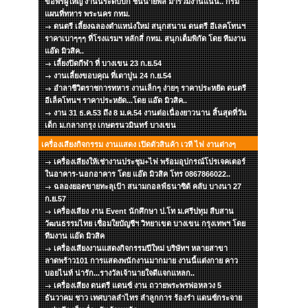
ขอพรผู้ใหญ่ งานนี้ระดับบิ๊ก ชั้นนายพล มาร่วมงานแน่น.. กรม
แผนที่ทหาร พระนคร กทม.
ดนตรี เลี้ยงฉลองตำแหน่งใหม่ สนุกสนาน ดนตรี อีเลคโทนฯ
ราคาเบาๆๆๆ ที่โรงแรมฯ หลักสี่ กทม. สนุกเต็มพิกัด โดย ทีมงาน
แอ๊ด มิวสิค..
เลี้ยงปิดกีฬา ที่ บางเขน 23 ก.ย.54
งานเลี้ยงขอบคุณ ที่เตาปูน 24 ก.ย.54
อำลาชีวิตราชการทหาร งานเล็กๆ ง่ายๆ ราคาประหยัด ดนตรี
อีเล็คโทนฯ ราคาประหยัด...โดย แอ๊ด มิวสิค..
งาน 31 ธ.ค.53 ถึง 8 ม.ค.54 งานต่อเนื่องยาวนาน สิ้นสุดที่วัน
เด็ก ม.กลางกรุง เกษตรนวมินทร์ บางเขน
เครื่องเสียงกิจกรรม งานแสดง เปิดตัวสินค้า เวที ไฟ งานต่างๆ
เครื่องเสียงให้เช่างานประชุม+ไฟ พร้อมอุปกรณ์โปรเจคเตอร์
ในอาคาร-นอกอาคาร โดย แอ๊ด มิวสิค โทร 0867866022..
ฉลองยอดขายทะลุเป้า สนามกอลฟ์ธนาซิต้ คลับ บางนา 27
ก.ย.57
เครื่องเสียง งาน Event นักศึกษา ป.โท ม.ศรีปทุม สืบสาน
วัฒนธรรมไทย เชื่อมใยบัญชีฯ วิทยาเขต บางเขน กรุงเทพฯ โดย
ทีมงาน แอ๊ด มิวสิค
เครื่องเสียงงานแสดงกิจกรรมปีใหม่ บริษัทฯ หลายสาขา
ลาดพร้าว101 การแสดงพนักงานมากมาย งานนี้แต่งกาย คาว
บอยไนท์ น่ารัก...รางวัลเจ้านายใจดีแจกแหลก..
เครื่องเสียง ดนตรี แดนซ์ งาน ถวายพระพรพ่อหลวง 5
ธันวาคม ชาว เทศบาลลำไทร ลำลูกการ ร้องรำ แดนซ์กระจาย