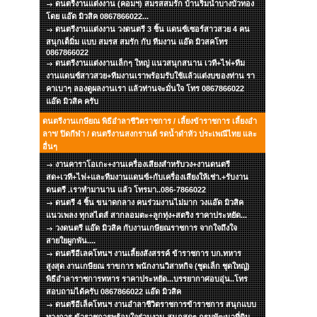
ดนตรีงานแต่งงาน (คอมฯ) สมรสสมรัก บ้านริมน้ำบางบัวทอง
โดย แอ๊ด มิวสิค 0867866022...
ดนตรีงานแต่งงาน วงดนตรี 3 ชิ้น แดนซ์เซอร์สาวสวย 4 คน
สนุกเต็มิ่ม แบบ สมรส สมรัก กับ ทีมงาน แอ๊ด มิวสคโทร
0867866022
ดนตรีงานแต่งงานเล็กๆ ใหญ่ แนวสนุกสนาน เวที+ไฟ+ทีม
งานแดนซ์สาวสวย+ทีมงานเราพร้อมรับใช้แล้วแต่งบของท่าน รา
คาเบาๆ ลองดูผลงานเรา แล้วท่านจะมั่นใจ โทร 0867866022
แอ๊ด มิวสิค ครับ
ดนตรีงานเกษียณ พิธีอำลาชีวิตราชการ / เลี้ยงข้าราชการ เลี้ยงอำ
ลาฯ/ ปิดกีฬา / ดนตรีงานสงกรานต์ รดน้ำดำหัว ประเพณีไทย และ
อื่นๆ
งานคาราโอเกะ+งานเครื่องเสียงสำหรับวง+งานดนตรี
สด+เวที+ไฟ+และทีมงานแดนซ์+กับเครื่องเสียงให้เช่า.+รับงาน
ดนตรี .เราทำมานาน แล้ว โทรมา..086-7866022
ดนตรี 4 ชิ้น ขนาดกลาง คนร่วมงานไม่มาก วงแอ๊ด มิวสิค
แนวเพลง ทุกสไตส์ สากลอมตะ+ลูกทุ่ง+สตริง ราคาประหยัด...
วงดนตรี แอ๊ด มิวสิค กับงานเกษียณราชการ จากใจถึงใจ
สายใยผูกพัน....
ดนตรีอีเลคโทนฯ งานเลี้ยงสังสรรค์ ข้าราชการ บก.ทหาร
สูงสุด งานเกษียณ ราขการ พนักงานวิสาหกิจ (ชุดเล็ก ชุดใหญ่)
พิธีอำลาราชการทหาร ราคาประหยัด...บรรยากาศอบอุ่น..โทร
สอบถามได้ครับ 0867866022 แอ๊ด มิวสิค
ดนตรีอีเล็คโทนฯ งานอำลาชีวิตราชการข้าราชการ สนุกแบบ