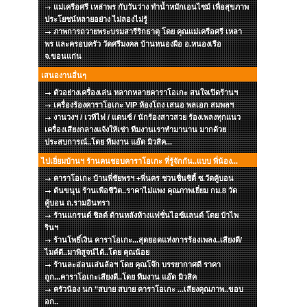
แม่เครือศรี เหล่าพร กับวันว่าง ทำน้ำหมักเอนไซม์ เพื่อสุขภาพ
ประโยชน์หลายอย่าง ไม่ลองไม่รู้
ภาพการถวายพระบรมสารีริกธาตุ โดย คุณแม่เครือศรี เหลา
พร และครอบครัว วัดศรีมงคล บ้านหนองผือ อ.หนองเรือ
จ.ขอนแก่น
เสนองานอื่นๆ
ตัวอย่างเครื่องเล่น หลากหลายคาราโอเกะ สนใจเปิดร้านฯ
เครื่องร้องคาราโอเกะ VIP ห้องโถง เสนอ พลเอก สมพลฯ
งานวงฯ / เวทีไฟ / แดนซ์ / นักร้องสาวสวย ร้องเพลงทุกแนว
เครื่องเสียงกลางแจ้งให้เช่า ทีมงานเราทำมานาน มากด้วย
ประสบการณ์..โดย ทีมงาน แอ๊ด มิวสิค...
ไปเยี่ยมบ้านฯ ร้านคนชอบคาราโอเกะ ที่รู้จักกัน..แบบ พี่น้อง...
คาราโอเกะ บ้านพี่ชัยพรฯ +พี่นคร ชวนชื่นซิตี้ ซ.วัดคู้บอน
ต้นขนุน ร้านเพือชีวิต..ราคาไม่แพง คุณภาพเยี่ยม กม.8 วัด
คู้บอน ถ.รามอินทรา
ร้านแกรนด์ ชิลด์ ด้านหลังห้างแฟชั่นไอซ์แลนด์ โดย ป๋าไพ
รินฯ
ร้านโพธิ์เงิน คาราโอเกะ...สุดยอดแห่งการร้องเพลง..เสียงดี/
ไมค์ดี..มาพิสูจน์ได้..โดย คุณน้อย
ร้านละอ่อนเล่นล้อฯ โดย คุณโจ๊ก บรรยากาศดี ราคา
ถูก...คาราโอเกะเสียงดี..โดย ทีมงาน แอ๊ด มิวสิค
ครัวน้อง นก "สบาย สบาย คาราโอเกะ ...เสียงคุณภาพ..ขอบ
อก..