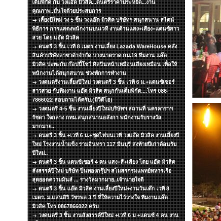
เต็มพิกัด กับ วงแอ๊ด มิวสิค...ดนตรีราคาประหยัด...งาน
คุณภาพ..มั่นใจด้วยประสบการ
เลี้ยงปีใหม่ วง 5 ชิ้น วงแอ๊ด มิวสิค บริษัทฯ สนุกสนาน สไตน์
พิธีการ การแสดงพนักงานบนเวที งานด้านแสง+เสียง+แดนซ์สาว
สวย โดย แอ๊ด มิวสิค
ดนตรี 3 ชิ้น เวที 8 เมตร งานเลี้ยง Lazada WareHouse คลัง
สินค้าบริษัทลาซาด้าจำกัด บางนาตราด กม.19 ทีมงาน แอ๊ด
มิวสิค ปะทะกับ ก๊อปปี้โชว์ ศิลปินหน้าเหมือนเสียงเหมือน เพื่อให้
พนักงานได้สนุกสนาน ช่วงพักการทำงาน
วงดนตรีงานเลี้ยงปีใหม่ วงดนตรี 3 ชิ้น เวที 6 ม.+แดนซ์เซอร์
สาวสวย กับทีมงาน แอ๊ด มิวสิค สนุกกันเต็มพิกัด....โทร 086-
7866022 สอบถามได้ครับ.(มีวีดีโอ)
วงดนตรี 4-5 ชิ้น งานเลี้ยงปีใหม่บริษัทฯ สถานที่ นครคาราฯ
รัชดา ใจกลาง กทม.สนุกสนานอลังกา พนักงานรับรางวัล
มากมาย..
ดนตรี 3 ชิ้น +เวที 6 ม.+ชุดไฟบนเวที วงแอ๊ด มิวสิค งานเลี้ยงปี
ใหม่ โรงงานน้ำแข็ง รามอินทรา 117 มีนบุรี ส่งท้ายปีเก่าต้อนรับ
ปีใหม่..
ดนตรี 3 ชิ้น แดนซ์เซอร์ 4 คน แสง+สี+เสียง โดย แอ๊ด มิวสิค
สังสรรค์ปีใหม่ บริษัท ปิ่นทองกรุ๊ปฯ สโมสรกรมแพทย์ทหารเรือ
สุดยอดความมันส์ ... รางวัลมากมาย..เจ้านายใจดี
ดนตรี 3 ชิ้น แอ๊ด มิวสิค งานเลี้ยงปีใหม่+งานวันเด๊ก เวที 8
เมตร. ม.แสนสิริ วัชรพล 3 ปี ที่ให้ความไว้วางใจ ทีมงานแอ๊ด
มิวสิค โทร 0867866022 ครับ
วงดนตรี 3 ชิ้น งานสังสรรค์ปีใหม่ +เวที 6 ม +แดนซ์ 4 คน งาน