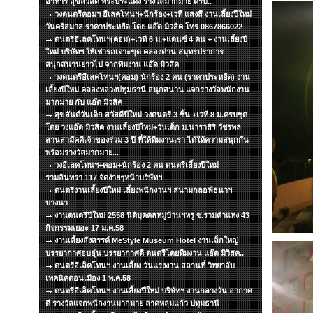
อาหาร สุขสวัสดิ์ พระประแดง รางวัลมากมาย ครับ..
วงดนตรีคอมฯ อีเลคโทนฯ+นักร้อง+เวที แสงสี งานเลี้ยงปีใหม่
วันคริสมาส ราคาประหยัด โดย แอ๊ด มิวสิค โทร 0867866022
ดนตรีอีเลคโทนฯ(คอม)+เวที 6 ม.+แดนซ์ 4 คน + งานเลี้ยงปี
ใหม่ บริษัทฯ ให้เช่ารถเจาะขุด คลองด่าน สมุทรปราการ
สนุกสนานยาวไป จากทีมงาน แอ๊ด มิวสิค
วงดนตรีอีเลคโทนฯ(คอม) นักร้อง 2 คน (ราคาประหยัด) งาน
เลี้ยงปีใหม่ คลองหลวงปทุมธานี สนุกสนาน แจกรางวัลพนักงาน
มากมาย กับ แอ๊ด มิวสิค
สุขสันต์วันเด็ก สวัสดีปีใหม่ วงดนตรี 3 ชิ้น +เวที 8 ม.ครบชุด
โดย วงแอ๊ด มิวสิค งานเลี้ยงปีใหม่+วันเด็ก ม.นาราสิริ วัชรพล
สานสามัคคีเจ้าของร่วม 3 ปี ที่ให้ทีมงานเรา ได้ให้ความสนุกกัน
พร้อมรางวัลมากมาย...
วงอีเลคโทนฯ+คอม+นักร้อง 2 คน ดนตรีเลี้ยงปีใหม่
รามอินทรา 117 จัดง่ายๆหน้าบริษัทฯ
ดนตรีงานเลี้ยงปีใหม่ เลี้ยงพนักงานฯ สนามกลอฟ์ธนาฯ
บางนา
งานดนตรีปีใหม่ 2558 นิติบุคคลหมู่บ้านฯหรู ซ.รามคำแหง 43
กิจกรรมเยอะ 17 ม.ค.58
งานเลี้ยงสังสรรค์ MeStyle Museum Hotel งานเล็กใหญ่
บรรยากาศอบอุ่น บรรยากาศดี ดนตรีโดยทีมงาน แอ๊ด มิวิสค..
ดนตรีอีเล็คโทนฯ งานเลี้ยง วันแรงงาน สถานที่ วิทยาลับ
เทคนิคดอนเมือง 1 พ.ค.58
ดนตรีอีเล็คโทนฯ งานเลี้ยงปีใหม่ บริษัทฯ งานกลางวัน อากาศ
ดี รางวัลแจกพนักงานมากมาย ลาดหลุมแก้ว ปทุมธานี