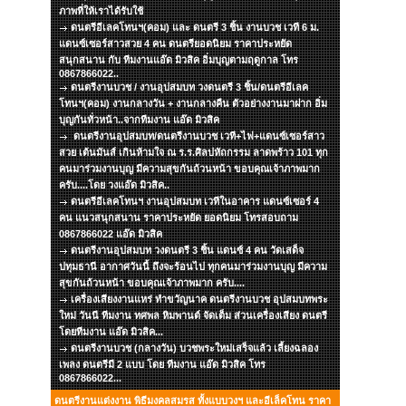
ภาพที่ให้เราได้รับใช้
ดนตรีอีเลคโทนฯ(คอม) และ ดนตรี 3 ชิ้น งานบวช เวที 6 ม.
แดนซ์เซอร์สาวสวย 4 คน ดนตรียอดนิยม ราคาประหยัด
สนุกสนาน กับ ทีมงานแอ๊ด มิวสิค อิ่มบุญตามฤดูกาล โทร
0867866022..
ดนตรีงานบวช / งานอุปสมบท วงดนตรี 3 ชิ้น/ดนตรีอีเลค
โทนฯ(คอม) งานกลางวัน + งานกลางคืน ตัวอย่างงานมาฝาก อิ่ม
บุญกันทั่วหน้า..จากทีมงาน แอ๊ด มิวสิค
ดนตรีงานอุปสมบท/ดนตรีงานบวช เวที+ไฟ+แดนซ์เซอร์สาว
สวย เต้นมันส์ เกินห้ามใจ ณ ร.ร.ศิลปหัถกรรม ลาดพร้าว 101 ทุก
คนมาร่วมงานบุญ มีความสุขกันถ้วนหน้า ขอบคุณเจ้าภาพมาก
ครับ....โดย วงแอ๊ด มิวสิค..
ดนตรีอีเลคโทนฯ งานอุปสมบท เวทีในอาคาร แดนซ์เซอร์ 4
คน แนวสนุกสนาน ราคาประหยัด ยอดนิยม โทรสอบถาม
0867866022 แอ๊ด มิวสิค
ดนตรีงานอุปสมบท วงดนตรี 3 ชิ้น แดนซ์ 4 คน วัดเสด็จ
ปทุมธานี อากาศวันนี้ ถึงจะร้อนไป ทุกคนมาร่วมงานบุญ มีความ
สุขกันถ้วนหน้า ขอบคุณเจ้าภาพมาก ครับ....
เครื่องเสียงงานแหร่ ทำขวัญนาค ดนตรีงานบวช อุปสมบทพระ
ใหม่ วันนี ทีมงาน ทศพล หิมพานต์ จัดเต็ม ส่วนเครื่องเสียง ดนตรี
โดยทีมงาน แอ๊ด มิวสิค...
ดนตรีงานบวช (กลางวัน) บวชพระใหม่เสร็จแล้ว เลี้ยงฉลอง
เพลง ดนตรีมี 2 แบบ โดย ทีมงาน แอ๊ด มิวสิค โทร
0867866022...
ดนตรีงานแต่งงาน พิธีมงคลสมรส ทั้งแบบวงฯ และอีเล็คโทน ราคา