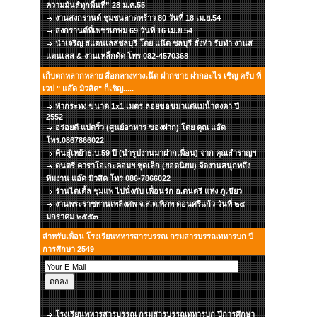
ความมันส์ทุกพื้นที่” 28 ม.ค.55
งานสงกรานต์ ชุมชนลาดพร้าว 80 วันที่ 18 เม.ย.54
สงกรานต์ที่เพชรเกษม 69 วันที่ 16 เม.ย.54
นำเจริญ สแตนเลสชลบุรี โดย แน๊ต ชลบุรี สั่งทำ รับทำ งานส
แตนเลส & งานเหล็กดัด โทร 082-4570368
เก็บตกหลากหลาย สื่อกลางทางเน๊ต ฝากขาย ฝากอะไร เชิญ ครับ ที่
เวป " แอ๊ด มิวสิค" ก็เชิญ.....
ทำกระทง ขนาด 1x1 เมตร ลอยขอขมาแด่แม่น้ำคงคา ปี
2552
อร่อยดี แปดริ้ว (ศูนย์อาหาร ของฝาก) โดย คุณ แอ๊ด
โทร.0867866022
คืนสู่เหย้าธ.บ.59 ปี (นำรูปงานมาฝากเพื่อน) จาก คุณสำราญฯ
ดนตรี คาราโอเกะคอมฯ ชุดเล็ก (ยอดนิยม) จัดงานสนุกทถึง
ทีมงาน แอ๊ด มิวสิค โทร 086-7866022
ร้านไตเติ้ล ชุมแพ ไปนั่งกับ เพื่อนรัก อ.ดนตรี แห่ง ภูเขียว
งานพระราชทานเพลิงศพ จ.ส.ต.พิภพ ดอนศรีแก้ว วันที่ ๒๔
มกราคม ๒๕๕๓
สำหรับเพื่อน โรงเรียนทหารสารบรรณ กรมสารบรรณทหารบก ปี
การศึกษา 2549
โรงเรียนทหารสารบรรณ กรมสารบรรณทหารบก ปีการศึกษา