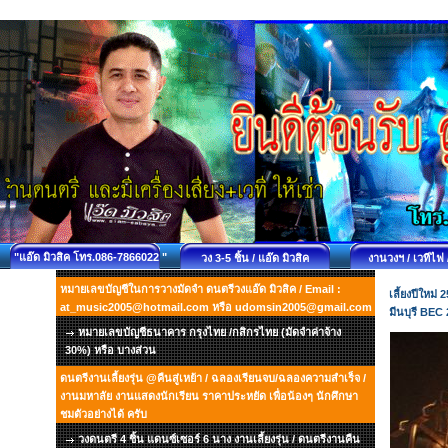
"แอ๊ด มิวสิค โทร.086-7866022 "
วง 3-5 ชิ้น / แอ๊ด มิวสิค
งานวงฯ / เวทีไฟ 
หมายเลขบัญชีในการวางมัดจำ ดนตรีวงแอ๊ด มิวสิค / Email :
เลี้ยงปีใหม
at_music2005@hotmail.com หรือ udomsin2005@gmail.com
มีนบุรี BEC 
หมายเลขบัญชีธนาคาร กรุงไทย /กสิกรไทย (มัดจำค่าจ้าง
30%) หรือ บางส่วน
ดนตรีงานเลี้ยงรุ่น @คืนสู่เหย้า / ฉลองเรียนจบ/ฉลองความสำเร็จ /
งานมหาลัย งานแสดงนักเรียน ราคาประหยัด เพื่อน้องๆ นักศึกษา
ชมตัวอย่างได้ ครับ
วงดนตรี 4 ชิ้น แดนซ์เซอร์ 6 นาง งานเลี้ยงรุ่น / ดนตรีงานคืน