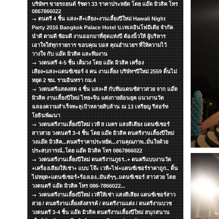
บริษัทฯ ขายรถยนต์ รัชดา 33 ราคาประหยัด โดย แอ๊ด มิวสิค โทร
0867866022
ดนตรี 4 ชิ้น แสง+สี+เสียง+งานเลี้ยงปีใหม่ Hawali Night
Party 2016 Bangkok Palace Hotel บ.เทเลอินโฟมีเดีย จำกัด
นำดี ตามดี ซ้อมดี งานออกมาที่สุดแห่งปี ต้องนิ้วให้ ผู้บริหาร
เอาใจใส่ทุกรายการ ขอบคุณ บอส คุณอำนวยฯ ที่ให้ความไว้
วางใจ กับ แอ๊ด มิวสิค และทีมงาน
วงดนตรี 4-5 ชิ้น เต็มวง โดย แอ๊ด มิวสิค เครื่อง
เสียง+แสง+แดนซ์เซอร์ 4 คน งานเลี้ยง บริษัทฯปีใหม่ 2559 ดิ้นไม่
หยุด 2 ชม. รามอินทรา กม.4
วงดนตรีแสดงสด 4 ชิ้น แสง+สี กับทีมแดนซ์สาวสวย จาก แอ๊ด
มิวสิค งานเลี้ยงปีใหม่ ไทย+จีน แต่งกายย้อนยุค แนวงานวัด
ฉลองความสำเร็จทะลุเป้าหลายสิบล้าน ณ 13 เหรียญ รีสอร์ท
โยธินพัฒนา
วงดนตรีงานเลี้ยงปีใหม่ เวที 8 เมตร แสงสีเสียง แดนซ์เซอร์
สาวสวย วงดนตรี 3-4 ชิ้น โดย แอ๊ด มิวสิค ดนตรีงานเลี้ยงปีใหม่
วงแอ๊ด มิวสิค...ดนตรีราคาประหยัด...งานคุณภาพ..มั่นใจด้วย
ประสบการณ์..โดย แอ๊ด มิวสิค โทร 0867866022
วงดนตรีงานเลี้ยงปีใหม่ ดนตรีงานภูธร..+ ดนตรีแบบงานวัด
+เครื่องเสียงให้เช่า+ แบบ โจ๊ะ เวที+ไฟ+แดนซ์เซอร์ราคาถูก.. ดิ้น
ไม่หยุด+แดนซ์เซอร์+ร้องเอง..มันส์ๆๆ..แดนซ์เซอร์ สาวสวย โดย
วงดนตรี แอ๊ด มิวสิค โทร 086-7866022...
วงดนตรีงานเลี้ยงปีใหม่ เวทีให้เช่า แสงสีเสียง แดนซ์เซอร์สาว
สวย / ดนตรีงานเลี้ยงสังสรรค์ / ดนตรีงานแต่ง / ดนตรีงานบวช
วงดนตรี 3-4 ชิ้น แอ๊ด มิวสิค ดนตรีงานเลี้ยงปีใหม่ สนุกสนาน