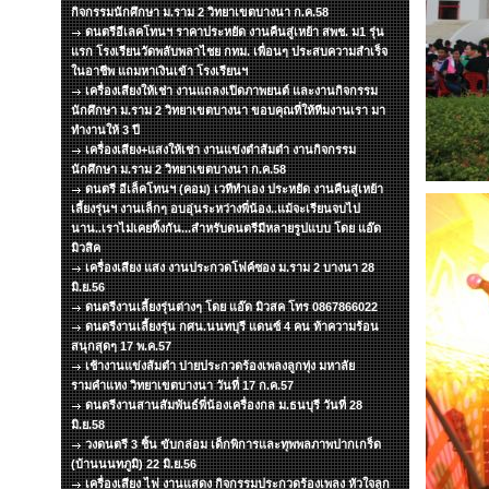
กิจกรรมนักศึกษา ม.ราม 2 วิทยาเขตบางนา ก.ค.58
ดนตรีอีเลคโทนฯ ราคาประหยัด งานคืนสู่เหย้า สพช. ม1 รุ่น
แรก โรงเรียนวัดพลับพลาไชย กทม. เพื่อนๆ ประสบความสำเร็จ
ในอาชีพ แถมหาเงินเข้า โรงเรียนฯ
เครื่องเสียงให้เช่า งานแถลงเปิดภาพยนต์ และงานกิจกรรม
นักศึกษา ม.ราม 2 วิทยาเขตบางนา ขอบคุณที่ให้ทีมงานเรา มา
ทำงานให้ 3 ปี
เครื่องเสียง+แสงให้เช่า งานแข่งตำส้มตำ งานกิจกรรม
นักศึกษา ม.ราม 2 วิทยาเขตบางนา ก.ค.58
ดนตรี อีเล็คโทนฯ (คอม) เวทีทำเอง ประหยัด งานคืนสู่เหย้า
เลี้ยงรุ่นฯ งานเล็กๆ อบอุ่นระหว่างพี่น้อง..แม้จะเรียนจบไป
นาน..เราไม่เคยทิ้งกัน...สำหรับดนตรีมีหลายรูปแบบ โดย แอ๊ด
มิวสิค
เครื่องเสียง แสง งานประกวดโฟค์ซอง ม.ราม 2 บางนา 28
มิ.ย.56
ดนตรีงานเลี้ยงรุ่นต่างๆ โดย แอ๊ด มิวสค โทร 0867866022
ดนตรีงานเลี้ยงรุ่น กศน.นนทบุรี แดนซ์ 4 คน ท้าความร้อน
สนุกสุดๆ 17 พ.ค.57
เช้างานแข่งส้มตำ บ่ายประกวดร้องเพลงลูกทุ่ง มหาลัย
รามคำแหง วิทยาเขตบางนา วันที่ 17 ก.ค.57
ดนตรีงานสานสัมพันธ์พี่น้องเครื่องกล ม.ธนบุรี วันที่ 28
มิ.ย.58
วงดนตรี 3 ชิ้น ขับกล่อม เด็กพิการและทุพพลภาพปากเกร็ด
(บ้านนนทภูมิ) 22 มิ.ย.56
เครื่องเสียง ไฟ งานแสดง กิจกรรมประกวดร้องเพลง หัวใจลูก