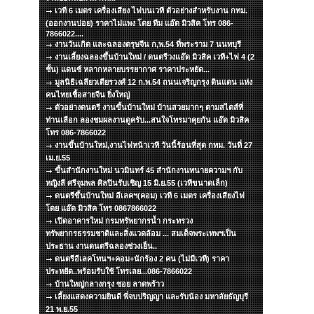
เวที 6 เมตร เครื่องเสียง ไฟบนเวที ตัวอย่างสำหรับงาน กทม.
(ออกงานบ่อย) ราคาไม่แพง โดย ทีม แอ๊ด มิวสิค โทร 086-
7866022....
งานวันเกิด และฉลองตรุษจีน ก,พ.54 ที่พระราม 7 นนทบุรี
งานเลี้ยงฉลองขึ้นบ้านใหม่ / ดนตรีวงแอ๊ด มิวสิค เวที+ไฟ 4 (2
ชั้น) แดนซ์ หลากหลายบรรยากาศ ราคาประหยัด...
มูลนิธิเฉลียวเตียรวงศ์ 12 ก.พ.54 ถนนเจริญกรุง ดินแดน แห่ง
คนไทยเชื้อสายจีน ยิ่งใหญ่
ตัวอย่างดนตรี งานขึ้นบ้านใหม่ บ้านสวยมากๆ ตามสไตส์ที่
ท่านเลือก ลองชมผลงานดูครับ...สนใจโทรมาคุยกัน แอ๊ด มิวสิค
โทร 086-7866022
งานขึ้นบ้านใหม่,งานไฟหน้าเวที วันนี้ร้อนที่สุด กทม. วันที่ 27
เม.ย.55
ขึ้นสำนักงานใหม่ นวมินทร์ 45 สำนักงานทนายความฯ กับ
หญิงลี ศรีจุมพล ศิลปินรับเชิญ 15 มิ.ย.55 (เวทีขนาดเล็ก)
ดนตรีขึ้นบ้านใหม่ อีเลคฯ(คอม) เวที 6 เมตร เครื่องเสียงไฟ
โดย แอ๊ด มิวสิค โทร 0867866022
เปิดอาคารใหม่ กรมทรัพยากรน้ำ กระทรวง
ทรัพยากรธรรมชาติและสิ่งแวดล้อม ... สมเด็จพระเทพฯเป็น
ประธาน งานดนตรีฉลองช่วงเย็น..
ดนตรีอีเลคโทนฯ+คอม+นักร้อง 2 คน (ไม่มีเวที) ราคา
ประหยัด..พร้อมรับใช้ โทรเลย...086-7866022
บ้านใหญ่กลางกรุง ซอย ลาดพร้าว
เลี้ยงแสดงความยินดี พี่จบปริญญา และรับน้อง มหาลัยธัญบุรี
21 พ.ย.55