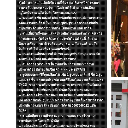
สู่เหย้า สนุกสนานเต็มพิกัด งานพี่น้อง มหาลัยเทคนิคกรุงเทพฯ
งานระดับประเทศ รวมรุ่นเก่าใหม่รายได้เข้ามาหาลัยเพียบ
,,,,โดยทีมงาน แอ๊ด มิวสิค โทร 0867866022
วงดนตรี 3 ชิ้น แสง+สี เสียง พร้อมทีมงานแดนซ์สาวสวย งาน
ฉลองความสำเร็จ ป.โท ม.รามฯ รุ่นพี่-รุ่นน้อง การแต่งชื่นมื่น
สนุกเหฮา ด้วยกิจกรรมมากมาย โดยทีมงาน แอ๊ด มิวสิค
งานเลี้ยงรุ่นพี่+น้อง ม.เทคโนโลยีพระจอมเกล้าพระนครเหนือ
การแสดงของ รุ่นน้อง ด้วยความประทับใจ แด่ รุ่นพี่..ทีมงาน
น้องๆ เตรียมการมาดี รุ่นพี่ชม..สนุกสนาน กับ ดนตรี วงแอ๊ด
มิวสิค เวที+ไฟ และทีมงานแดนซ์เซอร์..
ดนตรีงานเลี้ยงสังสรรค์ ด้วยรัก และผูกพันธ์ สนุกสนาน กับ
ดนตรีแอ๊ด มิวสิค และทีมงานแดนซ์สาวสวย..
ดนตรีฉลองความสำเร็จ งานเสร็จ มีการแสดงพนักงาน
ประกวดร้อง นักร้องรับเชิญ คุณสุเทพ ประยูรพิทักษ์
รูปแแบบดนตรีที่คุณเลือกได้ เช่น 1.รูปแบบวงเต็ม 5 ชิ้น 2.รูป
แบบวง 3 ชิ้น และยอดประหยัด ดนตรีอีเลคโทน งานเลี้ยง อ.มหา
ลัยนิด้า ราคาประหยัด มากด้วยคุณภาพ บรรยากาศ เป็นกันเอง
สนุกสนาน....โดยทีมงาน แอ๊ด มิวสิค โทร 0867866022
ดนตรีอีเลคโทนฯ นักร้อง 1 คน เครื่องเสียงขนาดเล็กด้วย
บทเพลงเก่าอมตะ รูปแบบทางการ สบายๆ งานเลึ้ยงสังสรรค์ราคา
ประหยัด กรุงเทพฯ โทร สอบถามได้ครับ 0867866022 แอ๊ด
มิวสิค
งานนักศึกษา งานกิจกรรม งานการแสดง ดนตรีประกวด
ราคามิตรภาพ โดย แอ๊ด มิวสิค
เครื่องเสียง+แสงให้เช่า งานแข่งประกวดโฟรค์ซอง งาน