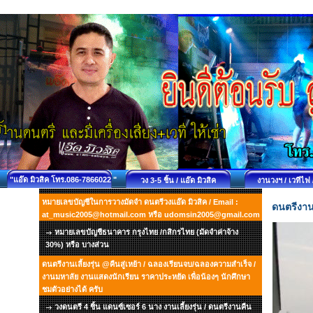
"แอ๊ด มิวสิค โทร.086-7866022 "
วง 3-5 ชิ้น / แอ๊ด มิวสิค
งานวงฯ / เวทีไฟ 
หมายเลขบัญชีในการวางมัดจำ ดนตรีวงแอ๊ด มิวสิค / Email :
ดนตรีงาน
at_music2005@hotmail.com หรือ udomsin2005@gmail.com
หมายเลขบัญชีธนาคาร กรุงไทย /กสิกรไทย (มัดจำค่าจ้าง
30%) หรือ บางส่วน
ดนตรีงานเลี้ยงรุ่น @คืนสู่เหย้า / ฉลองเรียนจบ/ฉลองความสำเร็จ /
งานมหาลัย งานแสดงนักเรียน ราคาประหยัด เพื่อน้องๆ นักศึกษา
ชมตัวอย่างได้ ครับ
วงดนตรี 4 ชิ้น แดนซ์เซอร์ 6 นาง งานเลี้ยงรุ่น / ดนตรีงานคืน