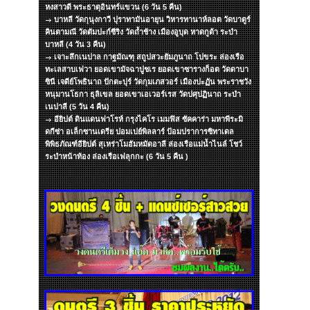
หงสาวดี พระธาตุอินทร์แขวน (6 วัน 5 คืน)
บาหลี วัดกุนุงกาวี ปุราทามันอายุน วิหารทานาห์ลอต วัดบาตูร์
คินตามณี วัดตัมปะก์ซีริง วัดถ้ำช้าง เมืองอูบุด หาดกูต้า ระบำ
บาหลี (4 วัน 3 คืน)
เจาะลึกเนปาล กาฐมัณฑุ สถูปสวะยัมภูนาถ โปขระ ล่องเรือ
ทะเลสาบเฟวา ยอดเขามัจฉาปูชเร ยอดเขาซารางก็อต วัดดาบา
ซินี เจดีย์โพธินาถ ปักตะปุร์ วัดกุมเภสวอร์ เมืองปะฏัน พระราชวัง
หนุมานโธกา ธุลิเขล ยอดเขาเอเวอร์เรส วัดปศุปฏินาถ ระบำ
เนปาลี (5 วัน 4 คืน)
อียิปต์ ดินแดนฟาโรห์ กรุงไคโร เมมฟิส ซัคคาร่า มหาพีระมิ
ดกีซ่า อเล็กซานเดรีย ปอมเปย์พิลลาร์ ป้อมปราการซิทาเดล
พิพิธภัณฑ์อียิปต์ สุเหร่าโมฮัมหมัดอาลี ล่องเรือแม่น้ำไนล์ โชว์
ระบำหน้าท้อง ล่องเรือเฟลุกกะ (6 วัน 5 คืน )