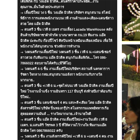
เต็มพิกัด กับ วงแอ๊ด มิวสิค...ดนตรีราคาประหยัด...งาน
คุณภาพ..มั่นใจด้วยประสบการ
เลี้ยงปีใหม่ วง 5 ชิ้น วงแอ๊ด มิวสิค บริษัทฯ สนุกสนาน สไตน์
พิธีการ การแสดงพนักงานบนเวที งานด้านแสง+เสียง+แดนซ์สาว
สวย โดย แอ๊ด มิวสิค
ดนตรี 3 ชิ้น เวที 8 เมตร งานเลี้ยง Lazada WareHouse คลัง
สินค้าบริษัทลาซาด้าจำกัด บางนาตราด กม.19 ทีมงาน แอ๊ด
มิวสิค ปะทะกับ ก๊อปปี้โชว์ ศิลปินหน้าเหมือนเสียงเหมือน เพื่อให้
พนักงานได้สนุกสนาน ช่วงพักการทำงาน
วงดนตรีงานเลี้ยงปีใหม่ วงดนตรี 3 ชิ้น เวที 6 ม.+แดนซ์เซอร์
สาวสวย กับทีมงาน แอ๊ด มิวสิค สนุกกันเต็มพิกัด....โทร 086-
7866022 สอบถามได้ครับ.(มีวีดีโอ)
วงดนตรี 4-5 ชิ้น งานเลี้ยงปีใหม่บริษัทฯ สถานที่ นครคาราฯ
รัชดา ใจกลาง กทม.สนุกสนานอลังกา พนักงานรับรางวัล
มากมาย..
ดนตรี 3 ชิ้น +เวที 6 ม.+ชุดไฟบนเวที วงแอ๊ด มิวสิค งานเลี้ยงปี
ใหม่ โรงงานน้ำแข็ง รามอินทรา 117 มีนบุรี ส่งท้ายปีเก่าต้อนรับ
ปีใหม่..
ดนตรี 3 ชิ้น แดนซ์เซอร์ 4 คน แสง+สี+เสียง โดย แอ๊ด มิวสิค
สังสรรค์ปีใหม่ บริษัท ปิ่นทองกรุ๊ปฯ สโมสรกรมแพทย์ทหารเรือ
สุดยอดความมันส์ ... รางวัลมากมาย..เจ้านายใจดี
ดนตรี 3 ชิ้น แอ๊ด มิวสิค งานเลี้ยงปีใหม่+งานวันเด๊ก เวที 8
เมตร. ม.แสนสิริ วัชรพล 3 ปี ที่ให้ความไว้วางใจ ทีมงานแอ๊ด
มิวสิค โทร 0867866022 ครับ
วงดนตรี 3 ชิ้น งานสังสรรค์ปีใหม่ +เวที 6 ม +แดนซ์ 4 คน งาน