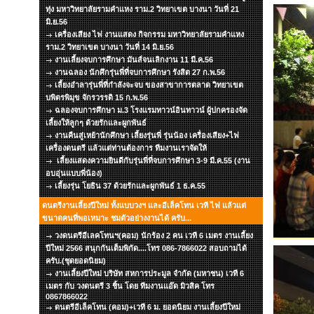
ทุ่ง มหาวิทยาลัยรามคำแหง ราม.2 วิทยาเขต บางนา วันที่ 21
มิ.ย.56
เครื่องเสียง ไฟ งานแสดง กิจกรรม มหาวิทยาลัยรามคำแหง
ราม.2 วิทยาเขต บางนา วันที่ 14 มิ.ย.56
งานเลี้ยงจบการศึกษา มันส์จนเลิกงาน 11 มี.ค.56
งานฉลอง นักศึกรุ่นพี่ที่จบการศึกษา รังสิต 27 ก.พ.56
เลี้ยงอำลารุ่นพี่ที่กำลังจะจบ ของสาขาการตลาด วิทยาเขต
บพิตรพิมุข จักรวรรดิ 15 ก.พ.56
ฉลองจบการศึกษา ม.3 โรงแรมทาวน์อินทาวน์ ผู้ปกครองจัด
เลี้ยงให้ลูกๆ ด้วยรักและผูกพันธ์
งานคืนสู่เหย้านักศึกษา เลี้ยงรุ่นพี่ รุ่นน้อง เครื่องเสียง+ไฟ
เครื่องดนตรี แล้วแต่ท่านต้องการ ทีมงานเราจัดให้
เลี้ยงแสดงความยินดีกับรุ่นพี่ที่จบการศึกษา 3-9 มี.ค.55 (งาน
อบอุ่นแบบพี่น้อง)
เลี้ยงรุ่น โยธิน 37 ด้วยรักและผูกพันธ์ 1 ธ.ค.55
ดนตรีงานเลี้ยงปีใหม่ ทั้งแบบวงฯ และอีเล็คโทน เวที ไฟ แล้วแต่
ขนาดคนที่พอเหมาะ ชมตัวอย่างงานได้ ครับ...
วงดนตรีอีเลคโทนฯ(คอม) นักร้อง 2 คน เวที 6 เมตร งานเลี้ยง
ปีใหม่ 2566 สนุกกันเต็มพิกัด....โทร 086-7866022 สอบถามได้
ครับ.(ชุดยอดนิยม)
งานเลี้ยงปีใหม่ บริษัท สหการประมูล จำกัด (มหาชน) เวที 6
เมตร กับ วงดนตรี 3 ชิ้น โดย ทีมงานแอ๊ด มิวสิค โทร
0867866022
ดนตรีอีเล็คโทน (คอม)+เวที 6 ม. ยอดนิยม งานเลี้ยงปีใหม่