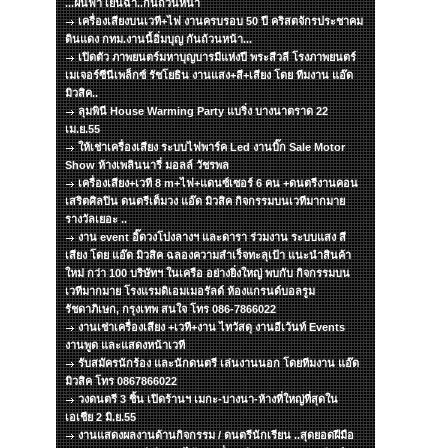
...ฝนฟ้า เย็นฉ่ำ..กันถ้วนหน้า
เครื่องเสียงบนเวที+ไฟ งานครบรอบ 50 ปี คริสตจักรประชาคม
ดินแดง กทม.งานนี้อิ่มบุญ กันถ้วนหน้า...
เปิดตัว ภาพยนตร์มหาบุญบารมีแห่งปี พระสีวลี โรงภาพยนตร์
เมเจอร์ซีนีเพล็กซ์ รัชโยธิน งานแสง+สี+เสียง โดย ทีมงาน แอ๊ด
มิวสิค..
ลุมพินี House Warming Party แบริ่ง บางนาตราด 22
เม.ย.55
ให้เช่าเครื่องเสียง ระบบไฟพาร์ค Led งานบิ๊ก Sale Motor
Show ห้างเพลินนารี่ มอลล์ วัชรพล
เครื่องเสียง+เวที 8 m+ไฟ+แดนซ์เซอร์ 6 คน +ดนตรีงานคอน
เสริตศิลปิน ดนตรีเต็มวง แอ๊ด มิวสิค กิจกรรมบนเวทีมากมาย
รางวัลเยอะ ..
งาน event อิ๊ดวงโปงลางฯ และดารา ร่วมงาน ระบบแสง สี
เสียง โดย แอ๊ด มิวสิค ฉลองความสำเร็จทะลุเป้า แนะนำสินค้า
ใหม่ กว่า 100 บริษัทฯ ในเครือ อย่างยิ่งใหญ่ พบกับ กิจกรรมบน
เวทีมากมาย โรงแรมดิเอมเมอรัลด์ ห้องแกรนด์บอลรูม
รัชดาภิเษก, กรุงเทพ สนใจ โทร 086-7866022
งานเช่าเครื่องเสียง +เวที+งาน ไทวัสดุ งานอีเว้นท์ Events
งานพูด และแสดงหน้าเวที
รับสมัครนักร้อง และนักดนตรี เล่นงานนอก โดยทีมงาน แอ๊ด
มิวสิค โทร 0867866022
วงดนตรี 3 ชิ้น เปิดร้านฯ เมกะ-บางนา-ห้างที่ใหญ่ที่สุดใน
เอเชีย 2 มิ.ย.55
งานแสดงผลงานด้านกิจกรรม / ดนตรีนักเรียน ..สุดยอดฝีมือ