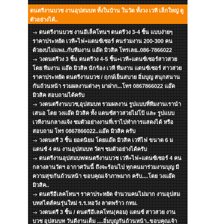
ดนตรีงานบวช งานอุปสมบท ทั้งในบ้าน ในวัด ทั้งวง เวที เล็กใหญ่ ดู
ตัวอย่างได้..
ดนตรีงานบวช งานอีเล็คโทนฯ ดนตรีวง 3-4 ชิ้น แบบง่ายๆ
ราคาประหยัด เวที+ไฟ+แดนซ์เซอร์ คนร่วมงาน 200-300 คน
ด้วยงบไม่แพง..กับทีมงาน แอ๊ด มิวสิค โทรเลย..086-7866022
วงดนตรีวง 3 ชิ้น ดนตรีวง 4-5 ชิ้น+เวที+แดนซ์เซอร์สาวสวย
โดย ทีมงาน แอ๊ด มิวสิค นักร้อง เวที ทีมงาน แดนซ์เซอร์ สาวสวย
ราคาประหยัด ดนตรีงานบวช / ฤกษ์เย็นสบาย อิ่มบุญ สนุกสนาน
กันถ้วนหน้า รวมผลงานต่างๆ มาฝาก...โทร 0867866022 แอ๊ด
มิวสิค สอบถามได้ครับ
วงดนตรีงานบวช,อุปสมบท รวมผลงาน รูปแบบที่ทีมงานเรานำ
เสนอ โดย วงแอ๊ด มิวสิค ทั้ง แดนซ์สาวสวยไม่โป้ และ รูปแบบ
เวทีงานกลางแจ้ง ชมตัวอย่างงานที่เราไปทำการแสดงได้ หรือ
สอบถาม โทร 0867866022..แอ๊ด มิวสิค ครับ
วงดนตรี 3 ชิ้น ยอดนิยม โดยแอ๊ด มิวสิค เวทีไฟ ขนาด 6 ม
แดนซ์ 4 คน งานอุปสมบท วัดฯ ชมตัวอย่างได้ครับ
ดนตรีงานอุปสมบท/ดนตรีงานบวช เวที+ไฟ+แดนซ์เซอร์ 4 คน
กลางลานวัดฯ อากาศวันนี้ ถึงจะร้อนไป ทุกคนมาร่วมงานบุญ มี
ความสุขกันถ้วนหน้า ขอบคุณเจ้าภาพมาก ครับ....โดย วงแอ๊ด
มิวสิค..
ดนตรีอีเลคโทนฯ ราคาประหยัด จำนวนคนไม่มาก งานอุปสม
บทสไตส์คนรุ่นใหม่ ร.ร.หอวัง ลาดพร้าว กทม.
วงดนตรี 3 ชิ้น / ดนตรีอีเลคโทน(คอม) แดนซ์ สาวสวย งาน
บวช อุปสมบท วันดีงานเต็ม ....อิ่มบุญกันถ้วนหน้า..ขอบคุณเจ้า