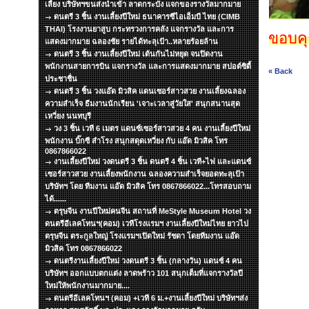
เลี้ยง บริษัทฯขนส่งนำเข้า ลาดกระบัง แจกของรางวัลมากมาย
ดนตรี 3 ชิ้น งานเลี้ยงปีใหม่ ธนาคารซีไอเอ็มบี ไทย (CIMB
THAI) โรงงานยาสูบ กระทรวงการคลัง แจกรางวัล และการ
ขอบคุณ
แสดงมากมาย ฉลองชัย รายได้ทะลุเป้า..หลายร้อยล้าน
ดนตรี 3 ชิ้น งานเลี้ยงปีใหม่ เต้นกันไม่หยุด จนปิดงาน
พนักงานสายการบิน แจกรางวัล และการแสดงมากมาย สปอต์ซิตื้
« Back
ประชาชื่น
ดนตรี 3 ชิ้น วงแอ๊ด มิวสิค แดนเซอร์สาวสวย งานเลี้ยงฉลอง
ความสำเร็จ ธีมงานนักเรียน 'เจาะเวลาสู่วัยใส' สนุกสนานสุด
เหวี่ยง นนทบุรี
วง 3 ชิ้น เวที 6 เมตร แดนซ์เซอร์สาวสวย 4 คน งานเลี้ยงปีใหม่
พนักงาน บิ๊กซี สำโรง สนุกสดุดเหวี่ยง กับ แอ๊ด มิวสิค โทร
0867866022
งานเลี้ยงปีใหม่ วงดนตรี 3 ชิ้น ดนตรี 4 ชิ้น เวที+ไฟ และแดนซ์
เซอร์สาวสวย งานเลี้ยงพนักงาน ฉลองความสำเร็จยอดทะลุเป้า
บริษัทฯ โดย ทีมงาน แอ๊ด มิวสิค โทร 0867866022...โทรสอบถาม
ได้......
ตรุษจีน งานปีใหม่คนจีน สถานที่ MeStyle Museum Hotel วง
ดนตรีอีเลคโทนฯ(คอม) เวทีโรงแรมฯ งานเลี้ยงปีใหม่ไทย ยาวไป
ตรุษจีน ตระกูลใหญ่ โรงแรมฯเปิดใหม่ รัชดา โดยทีมงาน แอ๊ด
มิวสิค โทร 0867866022
ดนตรีงานเลี้ยงปีใหม่ วงดนตรี 3 ชิ้น (กลางวัน) แดนซ์ 4 คน
บริษัทฯ ออกแบบตกแต่ง ลาดพร้าว 101 สนุกเต็มที่แจกรางวัลปี
ใหม่ให้พนักงานมากมาย....
ดนตรีอีเลคโทนฯ (คอม) +เวที 6 ม.+งานเลี้ยงปีใหม่ บริษัทฯส่ง