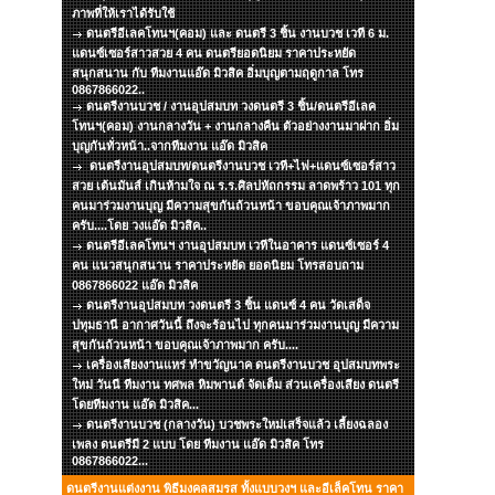
ภาพที่ให้เราได้รับใช้
ดนตรีอีเลคโทนฯ(คอม) และ ดนตรี 3 ชิ้น งานบวช เวที 6 ม.
แดนซ์เซอร์สาวสวย 4 คน ดนตรียอดนิยม ราคาประหยัด
สนุกสนาน กับ ทีมงานแอ๊ด มิวสิค อิ่มบุญตามฤดูกาล โทร
0867866022..
ดนตรีงานบวช / งานอุปสมบท วงดนตรี 3 ชิ้น/ดนตรีอีเลค
โทนฯ(คอม) งานกลางวัน + งานกลางคืน ตัวอย่างงานมาฝาก อิ่ม
บุญกันทั่วหน้า..จากทีมงาน แอ๊ด มิวสิค
ดนตรีงานอุปสมบท/ดนตรีงานบวช เวที+ไฟ+แดนซ์เซอร์สาว
สวย เต้นมันส์ เกินห้ามใจ ณ ร.ร.ศิลปหัถกรรม ลาดพร้าว 101 ทุก
คนมาร่วมงานบุญ มีความสุขกันถ้วนหน้า ขอบคุณเจ้าภาพมาก
ครับ....โดย วงแอ๊ด มิวสิค..
ดนตรีอีเลคโทนฯ งานอุปสมบท เวทีในอาคาร แดนซ์เซอร์ 4
คน แนวสนุกสนาน ราคาประหยัด ยอดนิยม โทรสอบถาม
0867866022 แอ๊ด มิวสิค
ดนตรีงานอุปสมบท วงดนตรี 3 ชิ้น แดนซ์ 4 คน วัดเสด็จ
ปทุมธานี อากาศวันนี้ ถึงจะร้อนไป ทุกคนมาร่วมงานบุญ มีความ
สุขกันถ้วนหน้า ขอบคุณเจ้าภาพมาก ครับ....
เครื่องเสียงงานแหร่ ทำขวัญนาค ดนตรีงานบวช อุปสมบทพระ
ใหม่ วันนี ทีมงาน ทศพล หิมพานต์ จัดเต็ม ส่วนเครื่องเสียง ดนตรี
โดยทีมงาน แอ๊ด มิวสิค...
ดนตรีงานบวช (กลางวัน) บวชพระใหม่เสร็จแล้ว เลี้ยงฉลอง
เพลง ดนตรีมี 2 แบบ โดย ทีมงาน แอ๊ด มิวสิค โทร
0867866022...
ดนตรีงานแต่งงาน พิธีมงคลสมรส ทั้งแบบวงฯ และอีเล็คโทน ราคา