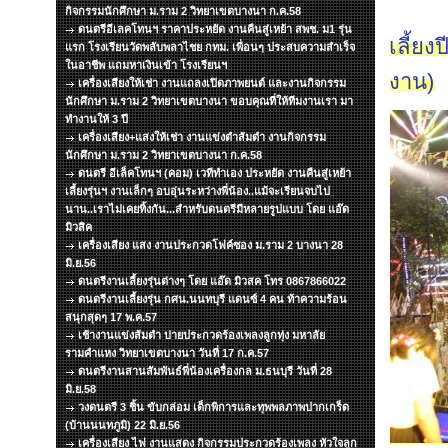
กิจกรรมนักศึกษา ม.ราม 2 วิทยาเขตบางนา ก.ค.58
ดนตรีอีเลคโทนฯ ราคาประหยัด งานคืนสู่เหย้า สพช. ม1 รุ่น
เลี้ยง
แรก โรงเรียนวัดพลับพลาไชย กทม. เพื่อนๆ ประสบความสำเร็จ
ในอาชีพ แถมหาเงินเข้า โรงเรียนฯ
งาน)
เครื่องเสียงให้เช่า งานแถลงเปิดภาพยนต์ และงานกิจกรรม
นักศึกษา ม.ราม 2 วิทยาเขตบางนา ขอบคุณที่ให้ทีมงานเรา มา
ทำงานให้ 3 ปี
เครื่องเสียง+แสงให้เช่า งานแข่งตำส้มตำ งานกิจกรรม
นักศึกษา ม.ราม 2 วิทยาเขตบางนา ก.ค.58
ดนตรี อีเล็คโทนฯ (คอม) เวทีทำเอง ประหยัด งานคืนสู่เหย้า
เลี้ยงรุ่นฯ งานเล็กๆ อบอุ่นระหว่างพี่น้อง..แม้จะเรียนจบไป
นาน..เราไม่เคยทิ้งกัน...สำหรับดนตรีมีหลายรูปแบบ โดย แอ๊ด
มิวสิค
เครื่องเสียง แสง งานประกวดโฟค์ซอง ม.ราม 2 บางนา 28
มิ.ย.56
ดนตรีงานเลี้ยงรุ่นต่างๆ โดย แอ๊ด มิวสค โทร 0867866022
ดนตรีงานเลี้ยงรุ่น กศน.นนทบุรี แดนซ์ 4 คน ท้าความร้อน
สนุกสุดๆ 17 พ.ค.57
เช้างานแข่งส้มตำ บ่ายประกวดร้องเพลงลูกทุ่ง มหาลัย
รามคำแหง วิทยาเขตบางนา วันที่ 17 ก.ค.57
ดนตรีงานสานสัมพันธ์พี่น้องเครื่องกล ม.ธนบุรี วันที่ 28
มิ.ย.58
วงดนตรี 3 ชิ้น ขับกล่อม เด็กพิการและทุพพลภาพปากเกร็ด
(บ้านนนทภูมิ) 22 มิ.ย.56
เครื่องเสียง ไฟ งานแสดง กิจกรรมประกวดร้องเพลง หัวใจลูก