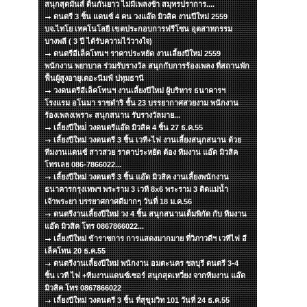
สนุกสุดมันส์ ดิ้นกันยาว ไม่มีเพลงช้า สมุทรปราการ....
ดนตรี 3 ชิ้น แดนซ์ 4 คน วงแอ๊ด มิวสิค งานปีใหม่ 2559
บจ.ไทโย เทคโนโลยี เขตประกอบการฟรีโซน อุตสาหกรรม
บางพลี ( 3 ปี ได้รับความไว้วางใจ)
ดนตรีอีเล็คโทนฯ ราคาประหยัด งานเลี้ยงปีใหม่ 2559
พนักงาน พยาบาล ร่วมรับรางวัล สนุกกับการร้องเพลง ที่สถานพัก
ฟื้นผู้สูงอายุเดอะนีมฟ์ ปทุมธานี
วงดนตรีอีเล็คโทนฯ งานเลี้ยงปีใหม่ ผู้บริหาร ธนาคารฯ
โรงแรม อโนมา ราชดำริ ชั้น 23 บรรยากาศสวยงาม พนักงาน
ร้องเพลงเพราะ สนุกสนาน รับรางวัลมาย...
เลี้ยงปีใหม่่ วงดนตรีแอ๊ด มิวสิค 4 ชิ้น 27 ธ.ค.55
เลี้ยงปีใหม่ วงดนตรี 3 ชิ้น เวที+ไฟ งานเลี้ยงสนุกสนาน ด้วย
ทีมงานแดนซ์ สาวสวย ราคาประหยัด ต้อง ทีมงาน แอ๊ด มิวสิค
โทรเลย 086-7866022...
เลี้ยงปีใหม่ วงดนตรี 3 ชิ้น แอ๊ด มิวสิค งานเลี้ยงพนักงาน
ธนาคารกรุงเทพฯ พระราม 3 เวที 8x6 พระราม 3 ติดแม่น้ำ
เจ้าพระยา บรรยาศกาศดีมากๆ วันที่ 18 ม.ค.56
ดนตรีงานเลี้ยงปีใหม่ วง 4 ชิ้น สนุกสนานเต็มพิกัด กับ ทีมงาน
แอ๊ด มิวสิค โทร 0867866022...
เลี้ยงปีใหม่ ข้าราชการ การแสดงมากมาย ที่วิภาวดีฯ เวทีไฟ อี
เล็คโทน 20 ธ.ค.55
ดนตรีงานเลี้ยงปีใหม่ พนักงาน อมตะนคร ชลบุรี ดนตรี 3-4
ชิ้น เวที ไฟ +ทีมงานแดนซ์เซอร์ สนุกสุดเหวี่ยง จากทีมงาน แอ๊ด
มิวสิค โทร 0867866022
เลี้ยงปีใหม่ วงดนตรี 3 ชิ้น ที่สุขุมวิท 101 วันที่ 24 ธ.ค.55