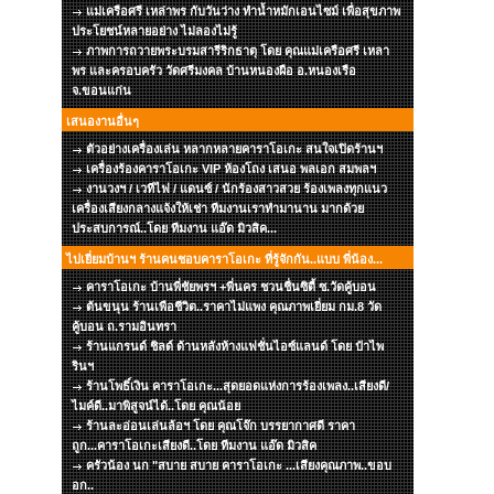
แม่เครือศรี เหล่าพร กับวันว่าง ทำน้ำหมักเอนไซม์ เพื่อสุขภาพ
ประโยชน์หลายอย่าง ไม่ลองไม่รู้
ภาพการถวายพระบรมสารีริกธาตุ โดย คุณแม่เครือศรี เหลา
พร และครอบครัว วัดศรีมงคล บ้านหนองผือ อ.หนองเรือ
จ.ขอนแก่น
เสนองานอื่นๆ
ตัวอย่างเครื่องเล่น หลากหลายคาราโอเกะ สนใจเปิดร้านฯ
เครื่องร้องคาราโอเกะ VIP ห้องโถง เสนอ พลเอก สมพลฯ
งานวงฯ / เวทีไฟ / แดนซ์ / นักร้องสาวสวย ร้องเพลงทุกแนว
เครื่องเสียงกลางแจ้งให้เช่า ทีมงานเราทำมานาน มากด้วย
ประสบการณ์..โดย ทีมงาน แอ๊ด มิวสิค...
ไปเยี่ยมบ้านฯ ร้านคนชอบคาราโอเกะ ที่รู้จักกัน..แบบ พี่น้อง...
คาราโอเกะ บ้านพี่ชัยพรฯ +พี่นคร ชวนชื่นซิตี้ ซ.วัดคู้บอน
ต้นขนุน ร้านเพือชีวิต..ราคาไม่แพง คุณภาพเยี่ยม กม.8 วัด
คู้บอน ถ.รามอินทรา
ร้านแกรนด์ ชิลด์ ด้านหลังห้างแฟชั่นไอซ์แลนด์ โดย ป๋าไพ
รินฯ
ร้านโพธิ์เงิน คาราโอเกะ...สุดยอดแห่งการร้องเพลง..เสียงดี/
ไมค์ดี..มาพิสูจน์ได้..โดย คุณน้อย
ร้านละอ่อนเล่นล้อฯ โดย คุณโจ๊ก บรรยากาศดี ราคา
ถูก...คาราโอเกะเสียงดี..โดย ทีมงาน แอ๊ด มิวสิค
ครัวน้อง นก "สบาย สบาย คาราโอเกะ ...เสียงคุณภาพ..ขอบ
อก..