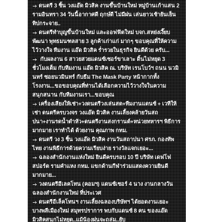
ดนตรี 3 ชิ้น วงแอ๊ด มิวสิค งานขึ้นบ้านใหม่ หมู่บ้านเก้าแสน 2
รามอินทรา 34 วันนี้อากาศดี ฤกษ์ดี ไม่มีฝน เล่นยาวเช้ายันเย็น
ทิปกระจาย..
ดนตรีทำบุญขึ้นบ้านใหม่ และออฟฟิตใหม่ บจก.สหย่งเงี๊ยบ
พัฒนา พุทธมนฑลสาย 3 ลูกค้าเก่าแก่ มากๆ ขอบคุณที่ให้ความ
ไว้วางใจ ทีมงาน แอ๊ด มิวสิค ร่ำรวยในธุรกิจ ยินดีด้วย ครับ...
กับผลงาน 6 สาวยสวยแดนซ์เซอร์ขาเลาะ ดิ้นไม่หยุด 3
ชั่วโมงเต็ม กับทีมงาน แอ๊ด มิวสิค ณ. บริษัท เรนโบว์ฯ ถนน นวมิ
นทร์ ซอยนวมินทร์ กับธีม The Mask Party หน้ากากทั้ง
โรงงาน...ขอขอบคุณที่ท่านได้เลือกความไว้วางใจในความ
สนุกสนาน กับทีมงานเรา...ขอบคุณ
เครื่องเสียงให้เช่า+วงดนตรีวงเล่นสด+ทีมงานแดนซ์ + เวทีให้
เช่า ดนตรีครบวงจร วงแอ๊ด มิวสิค งานเลี้ยงคล้ายวันสถ
ปนา+งานรดน้ำดำหัว+ดนตรีงานสงกรานต์+หน่วยทหารฯ พิธีการ
มากมาย เราทำได้ ด้วยงาน คุณภาพ กทม.
ดนตรี วง 3 ชิ้น วงแอ๊ด มิวสิค งานวันสถาปนา ศรภ. กองทัพ
ไทย งานพิธีการด้วยความเรียบง่าย รางวัลแจกเยอะ...
ฉลองสำนักงานแห่งใหม่ ยินดีครบรอบ 10 ปี บริษัท เดฟโฟ
สปอร์ต รามคำแหง กทม. แขกด้านกีฬาร่วมแสดงความยินดี
มากมาย...
วงดนตรีอีเลคโทน (คอมฯ) แดนซ์เซอร์ 4 นาง งานกลางวัน
ฉลองสำนักงานใหม่ ที่ประเวศ
ดนตรีอีเล็คโทนฯ งานเลี้ยงฉลองบริษัทฯ ได้ยอดงานเยอะ
บางพลีเมืองใหม่ สมุทรปราการ พบกับแดนซ์ 8 คน ของแอ๊ด
มิวสิคสนุกไม่หยุด..แม้น้องฝนจะถล่ม..ยับ