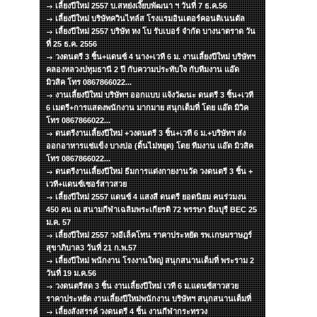
เลี้ยงปีใหม่ 2557 บ.สหย่งเงี๊ยบพัฒนา ฯ วันที่ 7 ธ.ค.56
เลี้ยงปีใหม่ บริษัทควินไทล์ส โรงแรมอินเตอร์คอนติเนนตัล
เลี้ยงปีใหม่ 2557 บริษัท หง โบ รับเบอร์ จำกัด บางนาตราด วัน
ที่ 25 ธ.ค. 2556
วงดนตรี 3 ชิ้น+แดนซ์ 4 นาง+เวที 6 ม. งานเลี้ยงปีใหม่ บริษัทฯ
คลองหลวงปทุมธานี 2 ปี กับความประทับใจ กับทีมงาน แอ๊ด
มิวสิค โทร 0867866022...
งานเลี้ยงปีใหม่ บริษัทฯ ออกแบบ แจ้งวัฒนะ ดนตรี 3 ชิ้น+เวที
6 เมตรี+การแสดงพนักงาน มากมาย สนุกเต็มที่ โดย แอ๊ด มิวิค
โทร 0867866022...
ดนตรีงานเลี้ยงปีใหม่ +วงดนตรี 3 ชิ้น+เวที 6 ม.+บริษัทฯ ส่ง
ออกอาหารแช่แข็ง บางบ่อ (ดิ้นไม่หยุด) โดย ทีมงาน แอ๊ด มิวสิค
โทร 0867866022...
ดนตรีงานเลี้ยงปีใหม่ ธีมการแต่งกายงานวัด วงดนตรี 3 ชิ้น +
เวที+แดนซ์เซอร์สาวสวย
เลี้ยงปีใหม่ 2557 แดนซ์ 4 แสงสี ดนตรี ยอดนิยม คนร่วมงน
450 คน ณ สนามกีฬาเฉลิมพระเกียรติ 72 พรรษา มีนบุรี BEC 25
ม.ค. 57
เลี้ยงปีใหม่ 2557 วงอีเล็คโทน ราคาประหยัด รพ.เกษมราษฎร์
สุขาภิบาล3 วันที่ 21 ก.พ.57
เลี้ยงปีใหม่ พนักงาน โรงงานใหญ่ สนุกสนานเต็มที่ พระราม 2
วันที่ 19 ม.ค.56
วงดนตรีสด 3 ชิ้น งานเลี้ยงปีใหม่ เวที 6 ม.แดนซ์สาวสวย
ราคาประหยัด งานเลี้ยงปีใหม่พนักงาน บริษัทฯ สนุกสนานเต็มที่
เลี้ยงสังสรรค์ วงดนตรี 4 ชิ้น งานกีฬากระทรวง