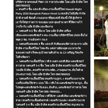
บริษัทฯ ขายรถยนต์ รัชดา 33 ราคาประหยัด โดย แอ๊ด มิวสิค โทร
0867866022
ดนตรี 4 ชิ้น แสง+สี+เสียง+งานเลี้ยงปีใหม่ Hawali Night
Party 2016 Bangkok Palace Hotel บ.เทเลอินโฟมีเดีย จำกัด
นำดี ตามดี ซ้อมดี งานออกมาที่สุดแห่งปี ต้องนิ้วให้ ผู้บริหาร
เอาใจใส่ทุกรายการ ขอบคุณ บอส คุณอำนวยฯ ที่ให้ความไว้
วางใจ กับ แอ๊ด มิวสิค และทีมงาน
วงดนตรี 4-5 ชิ้น เต็มวง โดย แอ๊ด มิวสิค เครื่อง
เสียง+แสง+แดนซ์เซอร์ 4 คน งานเลี้ยง บริษัทฯปีใหม่ 2559 ดิ้นไม่
หยุด 2 ชม. รามอินทรา กม.4
วงดนตรีแสดงสด 4 ชิ้น แสง+สี กับทีมแดนซ์สาวสวย จาก แอ๊ด
มิวสิค งานเลี้ยงปีใหม่ ไทย+จีน แต่งกายย้อนยุค แนวงานวัด
ฉลองความสำเร็จทะลุเป้าหลายสิบล้าน ณ 13 เหรียญ รีสอร์ท
โยธินพัฒนา
วงดนตรีงานเลี้ยงปีใหม่ เวที 8 เมตร แสงสีเสียง แดนซ์เซอร์
สาวสวย วงดนตรี 3-4 ชิ้น โดย แอ๊ด มิวสิค ดนตรีงานเลี้ยงปีใหม่
วงแอ๊ด มิวสิค...ดนตรีราคาประหยัด...งานคุณภาพ..มั่นใจด้วย
ประสบการณ์..โดย แอ๊ด มิวสิค โทร 0867866022
วงดนตรีงานเลี้ยงปีใหม่ ดนตรีงานภูธร..+ ดนตรีแบบงานวัด
+เครื่องเสียงให้เช่า+ แบบ โจ๊ะ เวที+ไฟ+แดนซ์เซอร์ราคาถูก.. ดิ้น
ไม่หยุด+แดนซ์เซอร์+ร้องเอง..มันส์ๆๆ..แดนซ์เซอร์ สาวสวย โดย
วงดนตรี แอ๊ด มิวสิค โทร 086-7866022...
วงดนตรีงานเลี้ยงปีใหม่ เวทีให้เช่า แสงสีเสียง แดนซ์เซอร์สาว
สวย / ดนตรีงานเลี้ยงสังสรรค์ / ดนตรีงานแต่ง / ดนตรีงานบวช
วงดนตรี 3-4 ชิ้น แอ๊ด มิวสิค ดนตรีงานเลี้ยงปีใหม่ สนุกสนาน