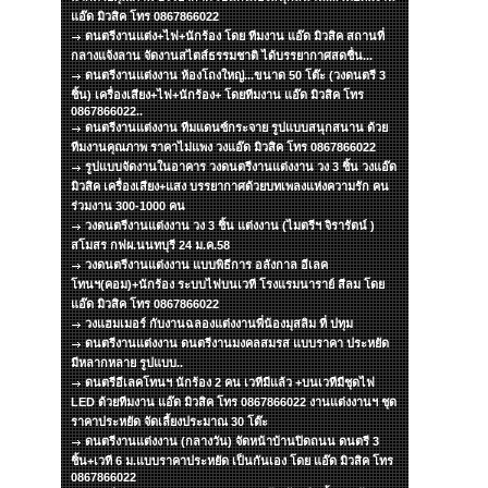
แอ๊ด มิวสิค โทร 0867866022
ดนตรีงานแต่ง+ไฟ+นักร้อง โดย ทีมงาน แอ๊ด มิวสิค สถานที่
กลางแจ้งลาน จัดงานสไตส์ธรรมชาติ ได้บรรยากาศสดชื่น...
ดนตรีงานแต่งงาน ห้องโถงใหญ่...ขนาด 50 โต๊ะ (วงดนตรี 3
ชิ้น) เครื่องเสียง+ไฟ+นักร้อง+ โดยทีมงาน แอ๊ด มิวสิค โทร
0867866022..
ดนตรีงานแต่งงาน ทีมแดนซ์กระจาย รูปแบบสนุกสนาน ด้วย
ทีมงานคุณภาพ ราคาไม่แพง วงแอ๊ด มิวสิค โทร 0867866022
รูปแบบจัดงานในอาคาร วงดนตรีงานแต่งงาน วง 3 ชิ้น วงแอ๊ด
มิวสิค เครื่องเสียง+แสง บรรยากาศด้วยบทเพลงแห่งความรัก คน
ร่วมงาน 300-1000 คน
วงดนตรีงานแต่งงาน วง 3 ชิ้น แต่งงาน (ไมตรีฯ จิรารัตน์ )
สโมสร กฟผ.นนทบุรี 24 ม.ค.58
วงดนตรีงานแต่งงาน แบบพิธีการ อลังกาล อีเลค
โทนฯ(คอม)+นักร้อง ระบบไฟบนเวที โรงแรมนาราย์ สีลม โดย
แอ๊ด มิวสิค โทร 0867866022
วงแฮมเมอร์ กับงานฉลองแต่งงานพี่น้องมุสลิม ที่ ปทุม
ดนตรีงานแต่งงาน ดนตรีงานมงคลสมรส แบบราคา ประหยัด
มีหลากหลาย รูปแบบ..
ดนตรีอีเลคโทนฯ นักร้อง 2 คน เวทีมีแล้ว +บนเวทีมีชุดไฟ
LED ด้วยทีมงาน แอ๊ด มิวสิค โทร 0867866022 งานแต่งงานฯ ชุด
ราคาประหยัด จัดเลี้ยงประมาณ 30 โต๊ะ
ดนตรีงานแต่งงาน (กลางวัน) จัดหน้าบ้านปิดถนน ดนตรี 3
ชิ้น+เวที 6 ม.แบบราคาประหยัด เป็นกันเอง โดย แอ๊ด มิวสิค โทร
0867866022