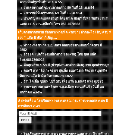
ความมันส์ทุกพื้นที่” 28 ม.ค.55
งานสงกรานต์ ชุมชนลาดพร้าว 80 วันที่ 18 เม.ย.54
สงกรานต์ที่เพชรเกษม 69 วันที่ 16 เม.ย.54
นำเจริญ สแตนเลสชลบุรี โดย แน๊ต ชลบุรี สั่งทำ รับทำ งานส
แตนเลส & งานเหล็กดัด โทร 082-4570368
เก็บตกหลากหลาย สื่อกลางทางเน๊ต ฝากขาย ฝากอะไร เชิญ ครับ ที่
เวป " แอ๊ด มิวสิค" ก็เชิญ.....
ทำกระทง ขนาด 1x1 เมตร ลอยขอขมาแด่แม่น้ำคงคา ปี
2552
อร่อยดี แปดริ้ว (ศูนย์อาหาร ของฝาก) โดย คุณ แอ๊ด
โทร.0867866022
คืนสู่เหย้าธ.บ.59 ปี (นำรูปงานมาฝากเพื่อน) จาก คุณสำราญฯ
ดนตรี คาราโอเกะคอมฯ ชุดเล็ก (ยอดนิยม) จัดงานสนุกทถึง
ทีมงาน แอ๊ด มิวสิค โทร 086-7866022
ร้านไตเติ้ล ชุมแพ ไปนั่งกับ เพื่อนรัก อ.ดนตรี แห่ง ภูเขียว
งานพระราชทานเพลิงศพ จ.ส.ต.พิภพ ดอนศรีแก้ว วันที่ ๒๔
มกราคม ๒๕๕๓
สำหรับเพื่อน โรงเรียนทหารสารบรรณ กรมสารบรรณทหารบก ปี
การศึกษา 2549
โรงเรียนทหารสารบรรณ กรมสารบรรณทหารบก ปีการศึกษา