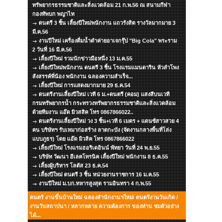
ทรัพยากรธรรมชาติและสิ่งแวดล้อม 21 ก.พ.56 ณ สนามกีฬา
กองทัพบก พญาไท
ดนตรี 3 ชิ้น เลี้ยงปีใหม่พนักงาน แถวรังสิต รางวัลมากมาย 3
มี.ค.56
งานปีใหม่ เครื่องดื่มน้ำดำค่ายอาเจกรุ๊ป "Big Cola" พระราม
2 วันที่ 16 มี.ค.56
เลี้ยงปีใหม่ รวมนักข่าวมือหนึ่ง 13 ม.ค.55
เลี้ยงปีใหม่พนักงาน ดนตรี 3 ชิ้น โรงแรมแมนดาริน หัวลำโพง
สังสรรค์พี่น้อง พนักงาน ฉลองความสำเร็จ...
เลี้ยงปีใหม่ การแสดงมากมาย 29 ธ.ค.54
ดนตรีงานเลี้ยงปีใหม่ เวที 6 ม.+ดนตรี (คอม) แสงสีบนเวที
กรมทรัพยากรน้ำ กระทรวงทรัพยากรธรรมชาติและสิ่งแวดล้อม
ด้วยทีมงาน แอ๊ด มิวสสิค โทร 0867866022..
ดนตรีงานเลี้ยงปีใหม่ วง 3 ชิ้น+เวที 6 เมตร + แดนซ์สาวสวย 4
คน บริษัทฯ รับเหมาก่อสร้าง ลาดกะบัง (จัดงานกลางพื้นที่โล่ง
แบบภูธร) โดย แอ๊ด มิวสิค โทร 0867866022
เลี้ยงปีใหม่ โรงแรมฮอริเดอินน์ พัทยา วันที่ 24 พ.ย.55
บริษัท วัฒนา อีเลคโทรนิค เลี้ยงปีใหม่ พนักงาน 8 ธ.ค.55
เลี้ยงผู้บริหาร โลตัส 23 ธ.ค.54
เลี้ยงปีใหม่ ดนตรี 3 ชิ้น หน่วยงานราชการ 16 ม.ค.55
งานปีใหม่ ม.บก.ทหารสูงสุด รามอินทรา 4 ก.พ.55
ดนตรี งานขึ้นบ้านใหม่ ฉลองสำนักงานฯใหม่/ ดนตรีงานวันเกิด /
งานวันสถาปนา / หลากหลาย ความต้องการ ของท่าน ชมตัวอย่าง
ได้...