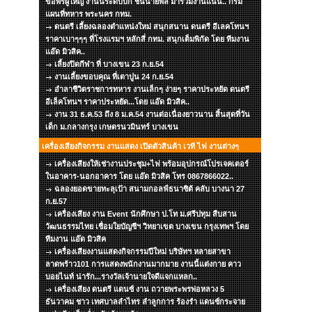
ขอพรผู้ใหญ่ งานนี้ระดับบิ๊ก ชั้นนายพล มาร่วมงานแน่น.. กรม
แผนที่ทหาร พระนคร กทม.
ดนตรี เลี้ยงฉลองตำแหน่งใหม่ สนุกสนาน ดนตรี อีเลคโทนฯ
ราคาเบาๆๆๆ ที่โรงแรมฯ หลักสี่ กทม. สนุกเต็มพิกัด โดย ทีมงาน
แอ๊ด มิวสิค..
เลี้ยงปิดกีฬา ที่ บางเขน 23 ก.ย.54
งานเลี้ยงขอบคุณ ที่เตาปูน 24 ก.ย.54
อำลาชีวิตราชการทหาร งานเล็กๆ ง่ายๆ ราคาประหยัด ดนตรี
อีเล็คโทนฯ ราคาประหยัด...โดย แอ๊ด มิวสิค..
งาน 31 ธ.ค.53 ถึง 8 ม.ค.54 งานต่อเนื่องยาวนาน สิ้นสุดที่วัน
เด็ก ม.กลางกรุง เกษตรนวมินทร์ บางเขน
เครื่องเสียงกิจกรรม งานแสดง เปิดตัวสินค้า เวที ไฟ งานต่างๆ
เครื่องเสียงให้เช่างานประชุม+ไฟ พร้อมอุปกรณ์โปรเจคเตอร์
ในอาคาร-นอกอาคาร โดย แอ๊ด มิวสิค โทร 0867866022..
ฉลองยอดขายทะลุเป้า สนามกอลฟ์ธนาซิต้ คลับ บางนา 27
ก.ย.57
เครื่องเสียง งาน Event นักศึกษา ป.โท ม.ศรีปทุม สืบสาน
วัฒนธรรมไทย เชื่อมใยบัญชีฯ วิทยาเขต บางเขน กรุงเทพฯ โดย
ทีมงาน แอ๊ด มิวสิค
เครื่องเสียงงานแสดงกิจกรรมปีใหม่ บริษัทฯ หลายสาขา
ลาดพร้าว101 การแสดงพนักงานมากมาย งานนี้แต่งกาย คาว
บอยไนท์ น่ารัก...รางวัลเจ้านายใจดีแจกแหลก..
เครื่องเสียง ดนตรี แดนซ์ งาน ถวายพระพรพ่อหลวง 5
ธันวาคม ชาว เทศบาลลำไทร ลำลูกการ ร้องรำ แดนซ์กระจาย