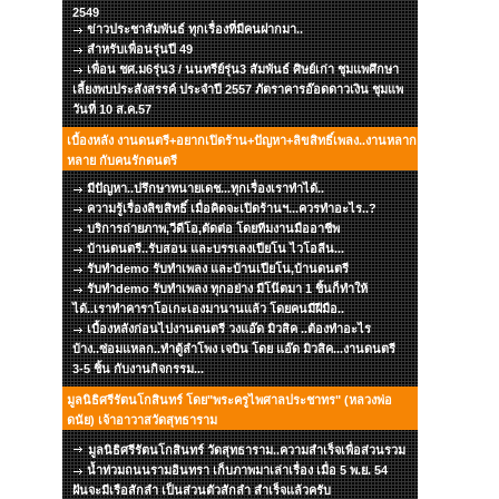
2549
ข่าวประชาสัมพันธ์ ทุกเรื่องที่มีคนฝากมา..
สำหรับเพื่อนรุ่นปี 49
เพื่อน ชศ.ม6รุ่น3 / นนทรีย์รุ่น3 สัมพันธ์ ศิษย์เก่า ชุมแพศึกษา
เลี้ยงพบประสังสรรค์ ประจำปี 2557 ภัตราคารอ๊อดดาวเงิน ชุมแพ
วันที่ 10 ส.ค.57
เบื้องหลัง งานดนตรี+อยากเปิดร้าน+ปัญหา+ลิขสิทธิ์เพลง..งานหลาก
หลาย กับคนรักดนตรี
มีปัญหา..ปรึกษาทนายเดช...ทุกเรื่องเราทำได้..
ความรู้เรื่องลิขสิทธิ์ เมื่อคิดจะเปิดร้านฯ...ควรทำอะไร..?
บริการถ่ายภาพ,วีดีโอ,ตัดต่อ โดยทีมงานมืออาชีพ
บ้านดนตรี..รับสอน และบรรเลงเปียโน ไวโอลีน...
รับทำdemo รับทำเพลง และบ้านเปียโน,บ้านดนตรี
รับทำdemo รับทำเพลง ทุกอย่าง มีโน๊ตมา 1 ชิ้นก็ทำให้
ได้..เราทำคาราโอเกะเองมานานแล้ว โดยคนมีฝีมือ..
เบื้องหลังก่อนไปงานดนตรี วงแอ๊ด มิวสิค ..ต้องทำอะไร
บ้าง..ซ่อมแหลก..ทำตู้ลำโพง เจบิน โดย แอ๊ด มิวสิค...งานดนตรี
3-5 ชิ้น กับงานกิจกรรม...
มูลนิธิศรีรัตนโกสินทร์ โดย"พระครูไพศาลประชาทร" (หลวงพ่อ
ดนัย) เจ้าอาวาสวัดสุทธาราม
มูลนิธิศรีรัตนโกสินทร์ วัดสุทธาราม..ความสำเร็จเพื่อส่วนรวม
น้ำท่วมถนนรามอินทรา เก็บภาพมาเล่าเรื่อง เมื่อ 5 พ.ย. 54
ฝันจะมีเรือสักลำ เป็นส่วนตัวสักลำ สำเร็จแล้วครับ