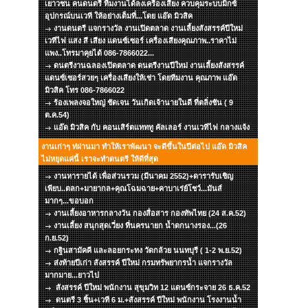
เยาวชน คนดนตรี ทีมงานได้ลงเครื่องเสียง ควบคุมระบบมิกซ์
อุปกรณ์บนเวที ให้อย่างเต็มที่...โดย แอ๊ด มิวสิค
งานดนตรี แจกรางวัล งานเปิดตลาด งานเลี้ยงสังสรรค์ปีใหม่
เวทีไฟ แสง สี เสียง แดนซ์เซอร์ เครื่องเสียงคุณภาพ..ราคาไม่
แพง..โทรมาคุยได้ 086-7866022...
ดนตรีงานฉลองเปิดตลาด ดนตรีงานปีใหม่ งานเลี้ยงสังสรรค์
แดนซ์เซอร์สวยๆ เครื่องเสียงให้เช่า โดยทีมงาน คุณภาพ แอ๊ด
มิวสิค โทร 086-7866022
ร้องเพลงจอใหญ่ ชัดเจน วันเกิดเจ้านายในดี ที่ตลิ่งชัน ( 9
ต.ค.54)
แอ๊ด มิวสิค กับ คอนเสิร์ตแทททู คัลเลอร์ งานเวทีไฟ กลางแจ้ง
งานเก่าๆ ท่ผ่านมา ทำให้เราพัฒนา จะดีขึ้นในปีต่อไป แอ๊ด มิวสิค
ไม่หยุดแค่นี้ เราจะทำดนตรี ให้ดีที่สุด
งานหารายได้ เพื่อส่วนรวม (มีนาคม 2552)+ดารารับเชิญ
เพียบ..ตลก+มายากล+คุณโฉมฉาย+คาบาเร่ย์โชว์...มันส์
มากๆ...ขอบอก
งานเลี้ยงอาหารกลางวัน กองสื่อสาร กองทัพไทย (24 ส.ค.52)
งานเลี้ยง สนุกสุดเวี่ยง ที่นครนายก น้ำตกนางรอง...(26
ก.ย.52)
กฐินสามัคคี และลอยกระทง วัดกล้วย นนทบุรี ( 1-2 พ.ย.52)
ส่งท้ายปีเก่า สังสรรค์ ปีใหม่ กรมทรัพยากรน้ำ แจกรางวัล
มากมาย...ยาวไป
สังสรรค์ ปีใหม่ พนักงาน สุขุมวิท 12 แดนซ์กระจาย 26 ธ.ค.52
ดนตรี 3 ชิ้น+เวที 6 ม.+สังสรรค์ ปีใหม่ พนักงาน โรงงานน้ำ