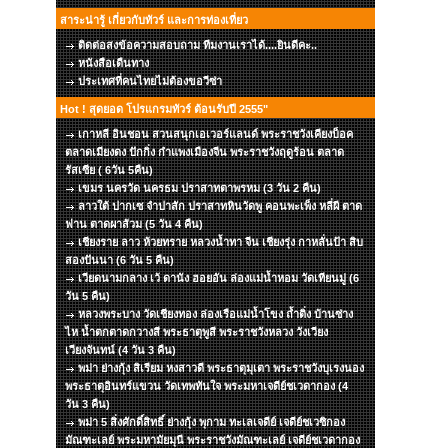
สาระน่ารู้ เกี่ยวกับทัวร์ และการท่องเที่ยว
ติดต่อสงข้อความสอบถาม ทีมงานเราได้....ยินดีคะ..
หนังสือเดืนทาง
ประเทศที่คนไทยไม่ต้องขอวีซ่า
Hot ! สุดยอด โปรแกรมทัวร์ ต้อนรับปี 2555"
เกาหลี อินชอน สวนสนุกเอเวอร์แลนด์ พระราชวังเคียงบ็อค
ตลาดเมียงดง ปักกิ่ง กำแพงเมืองจีน พระราชวังฤดูร้อน ตลาด
รัสเซีย ( 6วัน 5คืน)
เขมร นครวัด นครธม ปราสาทตาพรหม (3 วัน 2 คืน)
ลาวใต้ ปากเซ จำปาสัก ปราสาทหินวัดพู คอนพะเพ็ง หลี่ผี ตาด
ฟาน ตาดผาส้วม (5 วัน 4 คืน)
เชียงราย ลาว ห้วยทราย หลวงน้ำทา จีน เชียงรุ่ง กาหลั่นป้า สิบ
สองปันนา (6 วัน 5 คืน)
เวียดนามกลาง เว้ ดานัง ฮอยอัน ล่องแม่น้ำหอม วัดเทียนมู่ (6
วัน 5 คืน)
หลวงพระบาง วัดเชียงทอง ล่องเรือแม่น้ำโขง ถ้ำติ่ง บ้านซ่าง
ไห น้ำตกตาดกวางสี พระธาตุพูสี พระราชวังหลวง วังเวียง
เวียงจันทน์ (4 วัน 3 คืน)
พม่า ย่างกุ้ง สิเรียม หงสาวดี พระธาตุมุเตา พระราชวังบุเรงนอง
พระธาตุอินทร์แขวน วัดเทพทันใจ พระมหาเจดีย์ชเวดากอง (4
วัน 3 คืน)
พม่า 5 สิ่งศักดิ์สิทธิ์ ย่างกุ้ง พุกาม ทะเลเจดีย์ เจดีย์ชเวซิกอง
มัณฑะเลย์ พระมหามัยมุนี พระราชวังมัณฑะเลย์ เจดีย์ชเวดากอง