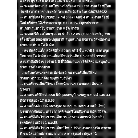
อาหาร สุขสวัสดิ์ พระประแดง รางวัลมากมาย ครับ..
วงดนตรีคอมฯ อีเลคโทนฯ+นักร้อง+เวที แสงสี งานเลี้ยงปีใหม่
วันคริสมาส ราคาประหยัด โดย แอ๊ด มิวสิค โทร 0867866022
ดนตรีอีเลคโทนฯ(คอม)+เวที 6 ม.+แดนซ์ 4 คน + งานเลี้ยงปี
ใหม่ บริษัทฯ ให้เช่ารถเจาะขุด คลองด่าน สมุทรปราการ
สนุกสนานยาวไป จากทีมงาน แอ๊ด มิวสิค
วงดนตรีอีเลคโทนฯ(คอม) นักร้อง 2 คน (ราคาประหยัด) งาน
เลี้ยงปีใหม่ คลองหลวงปทุมธานี สนุกสนาน แจกรางวัลพนักงาน
มากมาย กับ แอ๊ด มิวสิค
สุขสันต์วันเด็ก สวัสดีปีใหม่ วงดนตรี 3 ชิ้น +เวที 8 ม.ครบชุด
โดย วงแอ๊ด มิวสิค งานเลี้ยงปีใหม่+วันเด็ก ม.นาราสิริ วัชรพล
สานสามัคคีเจ้าของร่วม 3 ปี ที่ให้ทีมงานเรา ได้ให้ความสนุกกัน
พร้อมรางวัลมากมาย...
วงอีเลคโทนฯ+คอม+นักร้อง 2 คน ดนตรีเลี้ยงปีใหม่
รามอินทรา 117 จัดง่ายๆหน้าบริษัทฯ
ดนตรีงานเลี้ยงปีใหม่ เลี้ยงพนักงานฯ สนามกลอฟ์ธนาฯ
บางนา
งานดนตรีปีใหม่ 2558 นิติบุคคลหมู่บ้านฯหรู ซ.รามคำแหง 43
กิจกรรมเยอะ 17 ม.ค.58
งานเลี้ยงสังสรรค์ MeStyle Museum Hotel งานเล็กใหญ่
บรรยากาศอบอุ่น บรรยากาศดี ดนตรีโดยทีมงาน แอ๊ด มิวิสค..
ดนตรีอีเล็คโทนฯ งานเลี้ยง วันแรงงาน สถานที่ วิทยาลับ
เทคนิคดอนเมือง 1 พ.ค.58
ดนตรีอีเล็คโทนฯ งานเลี้ยงปีใหม่ บริษัทฯ งานกลางวัน อากาศ
ดี รางวัลแจกพนักงานมากมาย ลาดหลุมแก้ว ปทุมธานี