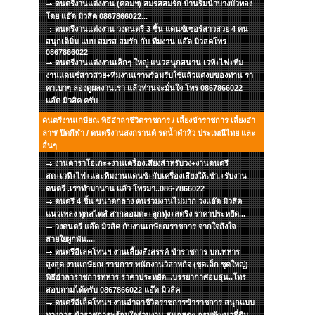
ดนตรีงานแต่งงาน (คอมฯ) สมรสสมรัก บ้านริมน้ำบางบัวทอง
โดย แอ๊ด มิวสิค 0867866022...
ดนตรีงานแต่งงาน วงดนตรี 3 ชิ้น แดนซ์เซอร์สาวสวย 4 คน
สนุกเต็มิ่ม แบบ สมรส สมรัก กับ ทีมงาน แอ๊ด มิวสคโทร
0867866022
ดนตรีงานแต่งงานเล็กๆ ใหญ่ แนวสนุกสนาน เวที+ไฟ+ทีม
งานแดนซ์สาวสวย+ทีมงานเราพร้อมรับใช้แล้วแต่งบของท่าน รา
คาเบาๆ ลองดูผลงานเรา แล้วท่านจะมั่นใจ โทร 0867866022
แอ๊ด มิวสิค ครับ
ดนตรีงานเกษียณ พิธีอำลาชีวิตราชการ / เลี้ยงข้าราชการ เลี้ยงอำ
ลาฯ/ ปิดกีฬา / ดนตรีงานสงกรานต์ รดน้ำดำหัว ประเพณีไทย และ
อื่นๆ
งานคาราโอเกะ+งานเครื่องเสียงสำหรับวง+งานดนตรี
สด+เวที+ไฟ+และทีมงานแดนซ์+กับเครื่องเสียงให้เช่า.+รับงาน
ดนตรี .เราทำมานาน แล้ว โทรมา..086-7866022
ดนตรี 4 ชิ้น ขนาดกลาง คนร่วมงานไม่มาก วงแอ๊ด มิวสิค
แนวเพลง ทุกสไตส์ สากลอมตะ+ลูกทุ่ง+สตริง ราคาประหยัด...
วงดนตรี แอ๊ด มิวสิค กับงานเกษียณราชการ จากใจถึงใจ
สายใยผูกพัน....
ดนตรีอีเลคโทนฯ งานเลี้ยงสังสรรค์ ข้าราชการ บก.ทหาร
สูงสุด งานเกษียณ ราขการ พนักงานวิสาหกิจ (ชุดเล็ก ชุดใหญ่)
พิธีอำลาราชการทหาร ราคาประหยัด...บรรยากาศอบอุ่น..โทร
สอบถามได้ครับ 0867866022 แอ๊ด มิวสิค
ดนตรีอีเล็คโทนฯ งานอำลาชีวิตราชการข้าราชการ สนุกแบบ