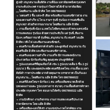
สู่เหย้า สนุกสนานเต็มพิกัด งานพี่น้อง มหาลัยเทคนิคกรุงเทพฯ
งานระดับประเทศ รวมรุ่นเก่าใหม่รายได้เข้ามาหาลัยเพียบ
,,,,โดยทีมงาน แอ๊ด มิวสิค โทร 0867866022
วงดนตรี 3 ชิ้น แสง+สี เสียง พร้อมทีมงานแดนซ์สาวสวย งาน
ฉลองความสำเร็จ ป.โท ม.รามฯ รุ่นพี่-รุ่นน้อง การแต่งชื่นมื่น
สนุกเหฮา ด้วยกิจกรรมมากมาย โดยทีมงาน แอ๊ด มิวสิค
งานเลี้ยงรุ่นพี่+น้อง ม.เทคโนโลยีพระจอมเกล้าพระนครเหนือ
การแสดงของ รุ่นน้อง ด้วยความประทับใจ แด่ รุ่นพี่..ทีมงาน
น้องๆ เตรียมการมาดี รุ่นพี่ชม..สนุกสนาน กับ ดนตรี วงแอ๊ด
มิวสิค เวที+ไฟ และทีมงานแดนซ์เซอร์..
ดนตรีงานเลี้ยงสังสรรค์ ด้วยรัก และผูกพันธ์ สนุกสนาน กับ
ดนตรีแอ๊ด มิวสิค และทีมงานแดนซ์สาวสวย..
ดนตรีฉลองความสำเร็จ งานเสร็จ มีการแสดงพนักงาน
ประกวดร้อง นักร้องรับเชิญ คุณสุเทพ ประยูรพิทักษ์
รูปแแบบดนตรีที่คุณเลือกได้ เช่น 1.รูปแบบวงเต็ม 5 ชิ้น 2.รูป
แบบวง 3 ชิ้น และยอดประหยัด ดนตรีอีเลคโทน งานเลี้ยง อ.มหา
ลัยนิด้า ราคาประหยัด มากด้วยคุณภาพ บรรยากาศ เป็นกันเอง
สนุกสนาน....โดยทีมงาน แอ๊ด มิวสิค โทร 0867866022
ดนตรีอีเลคโทนฯ นักร้อง 1 คน เครื่องเสียงขนาดเล็กด้วย
บทเพลงเก่าอมตะ รูปแบบทางการ สบายๆ งานเลึ้ยงสังสรรค์ราคา
ประหยัด กรุงเทพฯ โทร สอบถามได้ครับ 0867866022 แอ๊ด
มิวสิค
งานนักศึกษา งานกิจกรรม งานการแสดง ดนตรีประกวด
ราคามิตรภาพ โดย แอ๊ด มิวสิค
เครื่องเสียง+แสงให้เช่า งานแข่งประกวดโฟรค์ซอง งาน