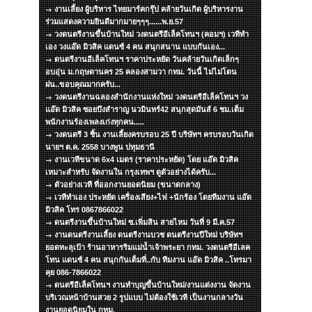
งานเลี้ยง ผู้บริหาร ไทยมาร์คกรุ๊ป คล้ายวันเกิด ผู้บริหารงาน
ร่วมแสดงความยินดีมากมายๆๆๆ......พ.ย.57
วงดนตรีงานขึ้นบ้านใหม่ วงดนตรีอีเล็คโทนฯ (คอมฯ) เวทีทำ
เอง วงแอ๊ด มิวสิค แดนซ์ 4 คน สนุกสนาน แบบกันเอง...
ดนตรีงานอีเล็คโทนฯ ราคาประหยัด วันคล้ายวันเกิดเล็กๆ
อบอุ่น ม.กฤษดานคร 25 คลองสามวา กทม. วันนี้ ไม่ไม่โดน
ฝน..ขอบคุณมากครับ...
วงดนตรีงานฉลองสำนักงานแห่งใหม่ วงดนตรีอีเล็คโทนฯ วง
แอ๊ด มิวสิค ซอยบึงสำราญ นวมินทร์42 สนุกสุดมันส์ 6 ชม.เต็ม
พนักงานร้องเพลงเก่งทุกคน.....
วงดนตรี 3 ชิ้น งานเลี้ยงครบรอบ 25 ปี บริษัทฯ ครบรอบวันเกิด
นายฯ ต.ค. 2558 บางพูน ปทุมธานี
งานเวทีขนาด 6x4 เมตร (ราคาประหยัด) โดย แอ๊ด มิวสิค
เหมาะสำหรับ จัดงานใน กรุงเทพฯ ดูตัวอย่างได้ครับ...
ตัวอย่างเวที ที่ออกงานยอดนิยม (ขนาดกลาง)
เวทีทำเอง ประหยัด เครื่องเสียง+ไฟ +นักร้อง โดยทีมงาน แอ๊ด
มิวสิค โทร 0867866022
ดนตรีงานขึ้นบ้านใหม่ ซ.เพิ่มสิน สายไหม วันที่ 9 มี.ค.57
งานดนตรีงานเลี้ยง ดนตรีงานบวช ดนตรีงานปีใหม่ บริษัทฯ
ยอดทะลุเป้า ร้านอาหารริมแม่น้ำเจ้าพระยา กทม. วงดนตรีอีเลค
โทน แดนซ์ 4 คน สนุกกันเต็มที่..กับ ทีมงาน แอ๊ด มิวสิค ..โทรมา
คุย 086-7866022
ดนตรีอีเล็คโทนฯ งานทำบุญขึ้นบ้านใหม่/งานแต่งงาน จัดงาน
บริเวณหน้าบ้านสวย 2 รูปแบบ ไม่ต้องใช้เวที เป็นงานกลางวัน
งานยอดนิยมใน กทม.