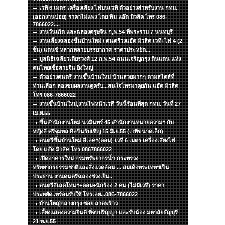
เวที 6 เมตร เครื่องเสียง ไฟบนเวที ตัวอย่างสำหรับงาน กทม.
(ออกงานบ่อย) ราคาไม่แพง โดย ทีม แอ๊ด มิวสิค โทร 086-
7866022....
งานวันเกิด และฉลองตรุษจีน ก,พ.54 ที่พระราม 7 นนทบุรี
งานเลี้ยงฉลองขึ้นบ้านใหม่ / ดนตรีวงแอ๊ด มิวสิค เวที+ไฟ 4 (2
ชั้น) แดนซ์ หลากหลายบรรยากาศ ราคาประหยัด...
มูลนิธิเฉลียวเตียรวงศ์ 12 ก.พ.54 ถนนเจริญกรุง ดินแดน แห่ง
คนไทยเชื้อสายจีน ยิ่งใหญ่
ตัวอย่างดนตรี งานขึ้นบ้านใหม่ บ้านสวยมากๆ ตามสไตส์ที่
ท่านเลือก ลองชมผลงานดูครับ...สนใจโทรมาคุยกัน แอ๊ด มิวสิค
โทร 086-7866022
งานขึ้นบ้านใหม่,งานไฟหน้าเวที วันนี้ร้อนที่สุด กทม. วันที่ 27
เม.ย.55
ขึ้นสำนักงานใหม่ นวมินทร์ 45 สำนักงานทนายความฯ กับ
หญิงลี ศรีจุมพล ศิลปินรับเชิญ 15 มิ.ย.55 (เวทีขนาดเล็ก)
ดนตรีขึ้นบ้านใหม่ อีเลคฯ(คอม) เวที 6 เมตร เครื่องเสียงไฟ
โดย แอ๊ด มิวสิค โทร 0867866022
เปิดอาคารใหม่ กรมทรัพยากรน้ำ กระทรวง
ทรัพยากรธรรมชาติและสิ่งแวดล้อม ... สมเด็จพระเทพฯเป็น
ประธาน งานดนตรีฉลองช่วงเย็น..
ดนตรีอีเลคโทนฯ+คอม+นักร้อง 2 คน (ไม่มีเวที) ราคา
ประหยัด..พร้อมรับใช้ โทรเลย...086-7866022
บ้านใหญ่กลางกรุง ซอย ลาดพร้าว
เลี้ยงแสดงความยินดี พี่จบปริญญา และรับน้อง มหาลัยธัญบุรี
21 พ.ย.55