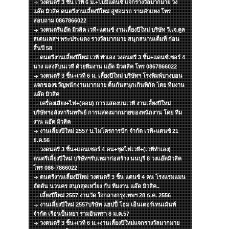
วงดนตรี 3 ชิ้น เวที 6 ม.+ไมมีแดนซ์ แจกรางวัลมากมาย วง
แอ๊ด มิวสิค ดนตรีงานเลี้ยงปีใหม่ อู่ซ่อมรถ รามคำแหง โทร
สอบถาม 0867866022
วงดนตรีแอ๊ด มิวสิค เวที+แดนซ์ งานเลี้ยงปีใหม่ บริษัท วี.เจ.คูล
สเตนเลสฯ พระประแดง รางวัลมากมาย สนุกสนานเต็มที่ ก่อน
สิ้นปี 58
ดนตรีงานเลี้ยงปีใหม่ เวที ทำเอง วงดนตรี 3 ชิ้น+แดนซ์เซอร์ 4
นาง แสงสีบนเวที ด้วยทีมงาน แอ๊ด มิวสสิค โทร 0867866022
วงดนตรี 3 ชิ้น+เวที 6 ม. เลี้ยงปีใหม่ บริษัทฯ โรงพิมพ์บางบอน
แจกของขวัญพนักงานมากมาย ดิ้นกันสนุกเกินพิกัด โดย ทีมงาน
แอ๊ด มิวสิค
เครื่องเสียง+ไฟ+(คอม) การแสดงบนเวที งานเลี้ยงปีใหม่
บริษัทฯอสังหาริมทรัพย์ การแสดงมากมายของพนักงาน โดย ทีม
งาน แอ๊ด มิวสิค
งานเลี้ยงปีใหม่ 2557 บ.ไมโครการปัก จำกัด เวที+แดนซ์ 21
ธ.ค.56
วงดนตรี 3 ชิ้น+แดนเซอร์ 4 คน+ชุดไฟเวที+(เวทีทำเอง)
ดนตรีเลี้ยงปีใหม่ บริษัทฯรับเหมาก่อสร้าง นนบุรี 8 วงแอ๊ดมิวสิค
โทร 086-7866022
ดนตรีงานเลี้ยงปีใหม่ วงดนตรี 3 ชิ้น แดนซ์ 4 คน โรงแรมแมน
ฮัตตัน นวนคร สนุกสุดเหวี่ยง กับ ทีมงาน แอ๊ด มิวสิค..
เลี้ยงปีใหม่ 2557 งานวัด ใจกลางกรุงเทพฯ 28 ธ.ค. 2556
งานเลี้ยงปีใหม่ 2557บริษัท แฮปปี้ โฮม เอ็นเตอร์เทนเม้นท์
จำกัด เรือนปั้นหยา รามอินทรา 8 ม.ค.57
วงดนตรี 3 ชิ้น+เวที 6 ม.+งานเลี้ยงปีใหม่แจกรางวัลมากมาย