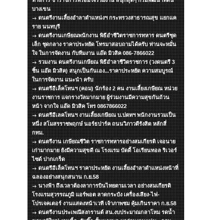
ทางการ ข้าราชการพร้อมใจร่วมงาน สนุกสุดๆ กรมพัฒนาที่ดิน
บางเขน
ดนตรีงานเลี้ยงอำลาตำแหน่งฯ กระทรวงสาธารณสุข แยกแค
ราย นนทบุรี
ดนตรีงานเกษียณพนักงาน พิธีอำชีวิตราชการทหาร ดนตรีชุด
เล็ก ชุดกลาง ราคาประหยัด โทรมาสอบถามได้ครับ ท่านจะหมั่น
ใจ ในการจัดงาน กับทีมงาน แอ๊ด มิวสิค 086-7866022
รวมงาน ดนตรีงานเกษียณ พิธีอำลาชีวิตราชการ (วงดนตรี 3
ชิ้น แอ๊ด มิวสิค) สนุกเป็นกันเอง...ราคาประหยัด ความสมบูรณ์
ในการจัดงาน แนะนำ ครับ
ดนตรีอีเล็คโทนฯ (คอม) นักร้อง 2 คน งานเลี้ยงเกษียณ หน่วย
งานราชการ แจกรางวัลมากมาย ผู้ร่วมงานมีความสุขกันถ้วน
หน้า จากใจ แอ๊ด มิวสิค โทร 0867866022
ดนตรีอีเลคโทนฯ งานเลี้ยงเกษียณ บ.ปตทฯ พนักงานรวมเป็น
หนึ่ง สโมสรราชพฤกษ์ นอร์ธปาร์ค ถนนวิภาวดีรังสิต หลักสี่
กทม.
ดนตรีงาน เกษียณชีวิต ราชการทหารอย่างสมเกียรติ เจอนาย
เก่ามากมาย ยังมีความสุขดี ณ โรงแรม บัดดี้ โอเรียนทอล ริเวอร์
ไซด์ ปากเกร็ด
ดนตรีอีเล็คโทนฯ ราคาประหยัด งานเลี้ยงอำลาตำแหน่งหน้าที่
ฉลองอย่างสนุกสนาน ก.ย.58
นางฟ้า ถึงเวลาต้องลาการบินไทยตามเวลา อย่างสมเกียรติ
โรงแรมสุวรรณภูมิ แอร์พอต ลาดกระบัง เครื่องเสียง-ไฟ-
โปรเจคเตอร์ งานแสดงหน้าเวที เจ้าภาพชม คุ้มเกินราคา ก.ย.58
ดนตรีงานประเพณีสงกรานต์ สน.งบประมาณกลาโหม รดน้ำ