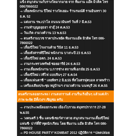
แข็ง สนุกสนานกับรางวัลมากมาย จาก ทีมงาน แอ๊ด มิวสิค โทร
0867866022
เลี้ยงพนักงาน ปีใหม่ รางวัลเยอะ ร้านรมณ์ดี รามอินทรา 30
ธ.ค. 52
แต่งงาน รพ.เปาโล ถนนนวมินทร์ วันที่ 7 มี.ค.53
งานทำบุญอยุธยา จ่าอุ๊ 24 ต.ค.53
วันเกิด งามวงศ์วาน 13 พ.ย.53
ดนตรีงานบวช ราคาประหยัด ทีมงานแอ๊ด มิวสิค โทร 086-
7866022
เลี้ยงปีใหม่ โรงงานด้าย วีนัส 11 ธ.ค.53
เลี้ยงสังสรรค์ปีใหม่ พนักงาน บางกะปิ 23 ธ.ค.53
เลี้ยงปีใหม่ อตก. 24 ธ.ค.53
งานกระทรวงทรัพย์ ซอยอารีย์ 24 ธ.ค.53
งานเลี้ยงพนักงาน บ.การช่าง สถานที่เอกมัย 25 ธ.ค.53
เลี้ยงปีใหม่ เวทีไฟ แบบจีนๆ 27 ธ.ค.54
เลี้ยงแฟนตาซี " เลยพิทฯ 2 มิ.ย.55 ที่สโมสรฟุตบอล ลาดพร้าว
เครื่องเสียงประชุม หมู่บ้านฯ งามวงศ์วาน นนทบุรี 26 ส.ค.55
ดนตรีงานลอยกระทง / งานสงกรานต์ งานรื่นเริงอื่นๆ แล้วแต่เจ้า
ภาพ จะจัด มีทั้งวงฯ เชิญชม ครับ
งานประเพณ๊ลอยกระทง เมืองโบราณ สมุทรปราการ 27-28
พ.ย.55
วงดนตรี 3 ชิ้น แดนซ์เซอร์สาวสวย สนุกสนานงานเลี้ยงปีใหม่
แฟนซี- ปาร์ตี้ธีาชุดนักเรียน โดย ทีมงาน แอ๊ด มิวสิค โทร 086-
7866022
PD HOUSE PARTY’ KOMBAT 2012 ปฏิบัติการ “ปลดปล่อย