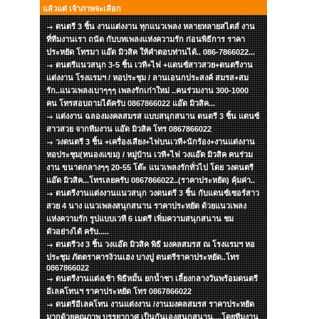
แล้วแต่ เจ้าภาพจะเลือก
ดนตรี 3 ชิ้น งานแต่งงาน ทุกแนวเพลง หลายหลายสไตส์ งาน
ที่ทีมงานเรา ถนัด กับบทเพลงแห่งความรัก ก่อนพิธีการ ราคา
ประหยัด โทรมา แอ๊ด มิวสิค ให้คำตอบท่านได้.. 086-7866022...
ดนตรีแนวสนุก 3-5 ชิ้น เวที+ไฟ +แดนซ์สาวสวย+ดนตรีงาน
แต่งงาน โรงแรมฯ / หอประชุม / ลานเอนกประสงค์ สมรส+สม
รัก..แนวเพลงเบาๆๆๆ เพลงรักเก่าใหม่ ..คนร่วมงาน 300-1000
คน โทรสอบถามได้ครับ 0867866022 แอ๊ด มิวสิค...
แต่งงาน ฉลองมงคลสมรส แบบสนุกสนาน ดนตรี 3 ชิ้น แดนซ์
สาวสวย จากทีมงาน แอ๊ด มิวสิค โทร 0867866022
วงดนตรี 3 ชิ้น +เครื่องเสียง+ไฟบนเวที+นักร้อง+งานแต่งงาน
หอประชุม(หนองแขม) / หมู่บ้าน เวที+ไฟ วงแอ๊ด มิวสิค คนร่วม
งาน ขนาดกลางๆๆ 20-55 โต๊ะ แนวเพลงรักทั่วไป โดย วงดนตรี
แอ๊ด มิวสิค...โทรเลยครับ 0867866022..(ราคาประหยัด) คุ้มค่า..
ดนตรีงานแต่งงานแนวสนุก วงดนตรี 3 ชิ้น กับแดนซ์เซอร์สาว
สวย 4 นาง แนวเพลงสนุกสนาน ราคาประหยัด ด้วยแนวเพลง
แห่งความรัก รูปแบบเวที 6 เมตรี เพิ่มความสนุกสนาน ชม
ตัวอย่างได้ ครับ.....
ดนตรีวง 3 ชิ้น วงแอ๊ด มิวสิค พิธี มงคลสมรส ณ โรงแรมฯ หอ
ประชุม ภัตตราคารง้วนเฮง บางปู ดนตรีราคาประหยัด..โทร
0867866022
ดนตรีงานแต่งเช้า พิธีหมั้น ยกน้ำชา เลี้ยงกลางวันพร้อมดนตรี
อีเลคโทนฯ ราคาประหยัด โทร 0867866022
ดนตรีอีเลคโทน งานแต่งงาน /งานมงคลสมรส ราคาประหยัด
มากด้วยคุณภาพ บรรยากาศ เป็นกันเองสนุกสนาน....โดยทีมงาน