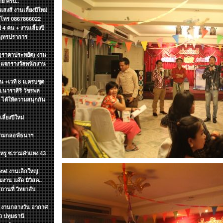
ย ครับ..
งสี งานเลี้ยงปีใหม่
ค โทร 0867866022
4 คน + งานเลี้ยงปี
สมุทรปราการ
 (ราคาประหยัด) งาน
น แจกรางวัลพนักงาน
ิ้น +เวที 8 ม.ครบชุด
ม.นาราสิริ วัชรพล
า ได้ให้ความสนุกกัน
ี้ยงปีใหม่
สนามกลอฟ์ธนาฯ
นฯหรู ซ.รามคำแหง 43
tel งานเล็กใหญ่
าน แอ๊ด มิวิสค..
ถานที่ วิทยาลับ
ทฯ งานกลางวัน อากาศ
 ปทุมธานี