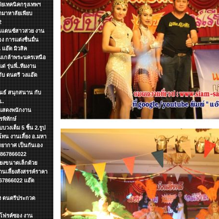
ลัยเทคนิคกรุงเทพฯ
ามาหาลัยเพียบ
2
งานแดนซ์สาวสวย งาน
ง การแต่งชื่นมื่น
แอ๊ด มิวสิค
จอมเกล้าพระนครเหนือ
 รุ่นพี่..ทีมงาน
กับ ดนตรี วงแอ๊ด
ันธ์ สนุกสนาน กับ
..
รแสดงพนักงาน
พิทักษ์
บวงเต็ม 5 ชิ้น 2.รูป
ทน งานเลี้ยง อ.มหา
รยากาศ เป็นกันเอง
 0867866022
ียงขนาดเล็กด้วย
เลึ้ยงสังสรรค์ราคา
67866022 แอ๊ด
ง ดนตรีประกวด
ดโฟรค์ซอง งาน