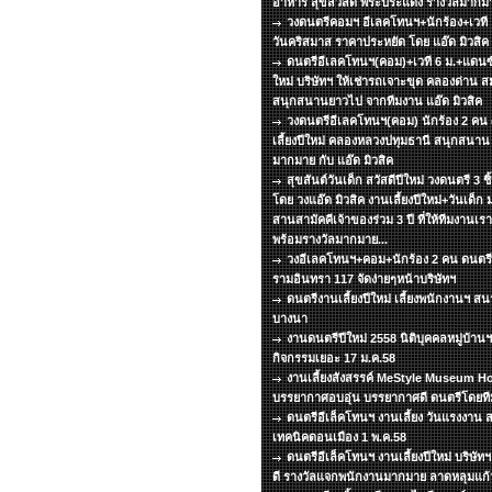
อาหาร สุขสวัสดิ์ พระประแดง รางวัลมากมา
วงดนตรีคอมฯ อีเลคโทนฯ+นักร้อง+เวที แส
วันคริสมาส ราคาประหยัด โดย แอ๊ด มิวสิ
ดนตรีอีเลคโทนฯ(คอม)+เวที 6 ม.+แดนซ์ 
ใหม่ บริษัทฯ ให้เช่ารถเจาะขุด คลองด่าน 
สนุกสนานยาวไป จากทีมงาน แอ๊ด มิวสิค
วงดนตรีอีเลคโทนฯ(คอม) นักร้อง 2 คน
เลี้ยงปีใหม่ คลองหลวงปทุมธานี สนุกสนา
มากมาย กับ แอ๊ด มิวสิค
สุขสันต์วันเด็ก สวัสดีปีใหม่ วงดนตรี 3 ช
โดย วงแอ๊ด มิวสิค งานเลี้ยงปีใหม่+วันเด็ก 
สานสามัคคีเจ้าของร่วม 3 ปี ที่ให้ทีมงานเร
พร้อมรางวัลมากมาย...
วงอีเลคโทนฯ+คอม+นักร้อง 2 คน ดนตรีเล
รามอินทรา 117 จัดง่ายๆหน้าบริษัทฯ
ดนตรีงานเลี้ยงปีใหม่ เลี้ยงพนักงานฯ 
บางนา
งานดนตรีปีใหม่ 2558 นิติบุคคลหมู่บ้า
กิจกรรมเยอะ 17 ม.ค.58
งานเลี้ยงสังสรรค์ MeStyle Museum Ho
บรรยากาศอบอุ่น บรรยากาศดี ดนตรีโดยทีมง
ดนตรีอีเล็คโทนฯ งานเลี้ยง วันแรงงาน ส
เทคนิคดอนเมือง 1 พ.ค.58
ดนตรีอีเล็คโทนฯ งานเลี้ยงปีใหม่ บริษั
ดี รางวัลแจกพนักงานมากมาย ลาดหลุมแก้ว