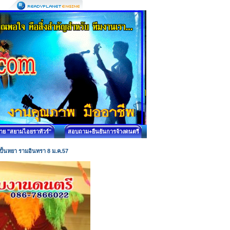
บาย "สยามไอยราทัวร์"
สอบถาม+ยืนยันการจ้างดนตรี
อนปั้นหยา รามอินทรา 8 ม.ค.57