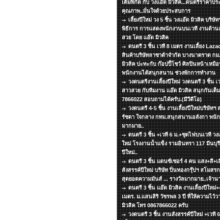
เต็มพิกัด กับ วงแอ๊ด มิวสิค...ดนตรีราคาปร
คุณภาพ..มั่นใจด้วยประสบการ
เลี้ยงปีใหม่ วง 5 ชิ้น วงแอ๊ด มิวสิค บริ
พิธีการ การแสดงพนักงานบนเวที งานด้าน
สวย โดย แอ๊ด มิวสิค
ดนตรี 3 ชิ้น เวที 8 เมตร งานเลี้ยง La
สินค้าบริษัทลาซาด้าจำกัด บางนาตราด กม.
มิวสิค ปะทะกับ ก๊อปปี้โชว์ ศิลปินหน้าเหมือ
พนักงานได้สนุกสนาน ช่วงพักการทำงาน
วงดนตรีงานเลี้ยงปีใหม่ วงดนตรี 3 ชิ้น เ
สาวสวย กับทีมงาน แอ๊ด มิวสิค สนุกกันเต็มพ
7866022 สอบถามได้ครับ.(มีวีดีโอ)
วงดนตรี 4-5 ชิ้น งานเลี้ยงปีใหม่บริษัท
รัชดา ใจกลาง กทม.สนุกสนานอลังกา พนัก
มากมาย..
ดนตรี 3 ชิ้น +เวที 6 ม.+ชุดไฟบนเวที วงแอ
ใหม่ โรงงานน้ำแข็ง รามอินทรา 117 มีนบุรี 
ปีใหม่..
ดนตรี 3 ชิ้น แดนซ์เซอร์ 4 คน แสง+สี+เส
สังสรรค์ปีใหม่ บริษัท ปิ่นทองกรุ๊ปฯ สโมส
สุดยอดความมันส์ ... รางวัลมากมาย..เจ้าน
ดนตรี 3 ชิ้น แอ๊ด มิวสิค งานเลี้ยงปีใหม่+
เมตร. ม.แสนสิริ วัชรพล 3 ปี ที่ให้ความไว้
มิวสิค โทร 0867866022 ครับ
วงดนตรี 3 ชิ้น งานสังสรรค์ปีใหม่ +เวที