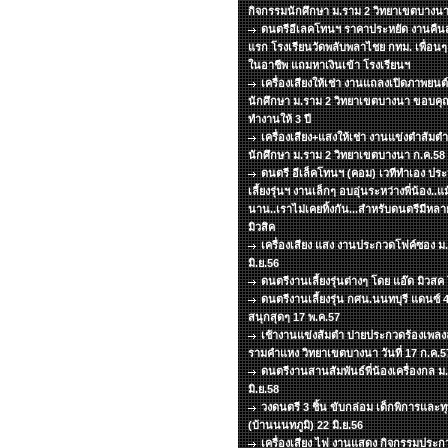
กิจกรรมนักศึกษา ม.ราม 2 วิทยาเขตบางนา
ดนตรีอีเลคโทนฯ ราคาประหยัด งานคืนสู่
แรก โรงเรียนวัดพลับพลาไชย กทม. เพื่อน
ในอาชีพ แถมหาเงินเข้า โรงเรียนฯ
เครื่องเสียงให้เช่า งานแถลงเปิดภาพยน
นักศึกษา ม.ราม 2 วิทยาเขตบางนา ขอบคุณท
ทำงานให้ 3 ปี
เครื่องเสียง+แสงให้เช่า งานแข่งตำส้มต
นักศึกษา ม.ราม 2 วิทยาเขตบางนา ก.ค.58
ดนตรี อีเล็คโทนฯ (คอม) เวทีทำเอง ประห
เลี้ยงรุ่นฯ งานเล็กๆ อบอุ่นระหว่างพี่น้อง..
นาน..เราไม่เคยทิ้งกัน...สำหรับดนตรีมีหล
มิวสิค
เครื่องเสียง แสง งานประกวดโฟค์ซอง ม
มิ.ย.56
ดนตรีงานเลี้ยงรุ่นต่างๆ โดย แอ๊ด มิวส
ดนตรีงานเลี้ยงรุ่น กศน.นนทบุรี แดนซ์
สนุกสุดๆ 17 พ.ค.57
เช้างานแข่งส้มตำ บ่ายประกวดร้องเพลงลู
รามคำแหง วิทยาเขตบางนา วันที่ 17 ก.ค.5
ดนตรีงานสานสัมพันธ์พี่น้องเครื่องกล ม.ธ
มิ.ย.58
วงดนตรี 3 ชิ้น ขับกล่อม เด็กพิการแล
(บ้านนนทภูมิ) 22 มิ.ย.56
เครื่องเสียง ไฟ งานแสดง กิจกรรมประกว