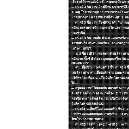
เลี้ยง บริษัทฯขนส่งนำเข้า ลาดกระบัง แจ
ดนตรี 3 ชิ้น งานเลี้ยงปีใหม่ ธนาคารซีไ
THAI) โรงงานยาสูบ กระทรวงการคลัง แจ
แสดงมากมาย ฉลองชัย รายได้ทะลุเป้า..หล
ดนตรี 3 ชิ้น งานเลี้ยงปีใหม่ เต้นกันไม่
พนักงานสายการบิน แจกรางวัล และการแสด
ประชาชื่น
ดนตรี 3 ชิ้น วงแอ๊ด มิวสิค แดนเซอร์สา
ความสำเร็จ ธีมงานนักเรียน 'เจาะเวลาสู่ว
เหวี่ยง นนทบุรี
วง 3 ชิ้น เวที 6 เมตร แดนซ์เซอร์สาวสวย
พนักงาน บิ๊กซี สำโรง สนุกสดุดเหวี่ยง กับ แ
0867866022
งานเลี้ยงปีใหม่ วงดนตรี 3 ชิ้น ดนตรี 4 
เซอร์สาวสวย งานเลี้ยงพนักงาน ฉลองความ
บริษัทฯ โดย ทีมงาน แอ๊ด มิวสิค โทร 086
ได้......
ตรุษจีน งานปีใหม่คนจีน สถานที่ MeSt
ดนตรีอีเลคโทนฯ(คอม) เวทีโรงแรมฯ งานเลี
ตรุษจีน ตระกูลใหญ่ โรงแรมฯเปิดใหม่ รัชด
มิวสิค โทร 0867866022
ดนตรีงานเลี้ยงปีใหม่ วงดนตรี 3 ชิ้น (ก
บริษัทฯ ออกแบบตกแต่ง ลาดพร้าว 101 สนุกเ
ใหม่ให้พนักงานมากมาย....
ดนตรีอีเลคโทนฯ (คอม) +เวที 6 ม.+งานเลี