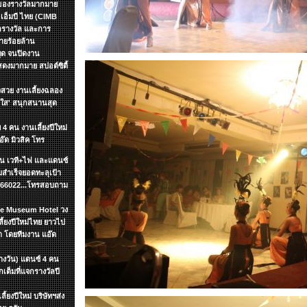
กของรางวัลมากมาย
อเอ็มบี ไทย (CIMB
กรางวัล และการ
ายร้อยล้าน
หยุด จนปิดงาน
งมากมาย สปอต์ซิตื้
วสวย งานเลี้ยงฉลอง
ัยใส' สนุกสนานสุด
 4 คน งานเลี้ยงปีใหม่
อ๊ด มิวสิค โทร
ชิ้น เวที+ไฟ และแดนซ์
สำเร็จยอดทะลุเป้า
7866022...โทรสอบถาม
yle Museum Hotel วง
้ยงปีใหม่ไทย ยาวไป
า โดยทีมงาน แอ๊ด
ลางวัน) แดนซ์ 4 คน
ต็มที่แจกรางวัลปี
้ยงปีใหม่ บริษัทฯส่ง