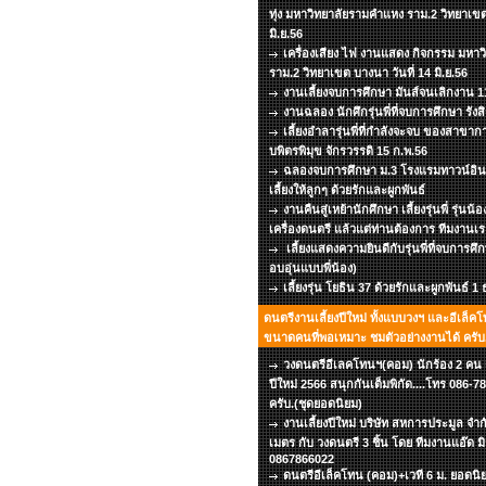
ทุ่ง มหาวิทยาลัยรามคำแหง ราม.2 วิทยาเขต
มิ.ย.56
เครื่องเสียง ไฟ งานแสดง กิจกรรม มหา
ราม.2 วิทยาเขต บางนา วันที่ 14 มิ.ย.56
งานเลี้ยงจบการศึกษา มันส์จนเลิกงาน 11
งานฉลอง นักศึกรุ่นพี่ที่จบการศึกษา รังส
เลี้ยงอำลารุ่นพี่ที่กำลังจะจบ ของสาข
บพิตรพิมุข จักรวรรดิ 15 ก.พ.56
ฉลองจบการศึกษา ม.3 โรงแรมทาวน์อินท
เลี้ยงให้ลูกๆ ด้วยรักและผูกพันธ์
งานคืนสู่เหย้านักศึกษา เลี้ยงรุ่นพี่ รุ่นน้
เครื่องดนตรี แล้วแต่ท่านต้องการ ทีมงานเร
เลี้ยงแสดงความยินดีกับรุ่นพี่ที่จบการศึ
อบอุ่นแบบพี่น้อง)
เลี้ยงรุ่น โยธิน 37 ด้วยรักและผูกพันธ์ 1
ดนตรีงานเลี้ยงปีใหม่ ทั้งแบบวงฯ และอีเล็คโ
ขนาดคนที่พอเหมาะ ชมตัวอย่างงานได้ ครับ.
วงดนตรีอีเลคโทนฯ(คอม) นักร้อง 2 คน เว
ปีใหม่ 2566 สนุกกันเต็มพิกัด....โทร 086
ครับ.(ชุดยอดนิยม)
งานเลี้ยงปีใหม่ บริษัท สหการประมูล จำก
เมตร กับ วงดนตรี 3 ชิ้น โดย ทีมงานแอ๊ด ม
0867866022
ดนตรีอีเล็คโทน (คอม)+เวที 6 ม. ยอดนิยม