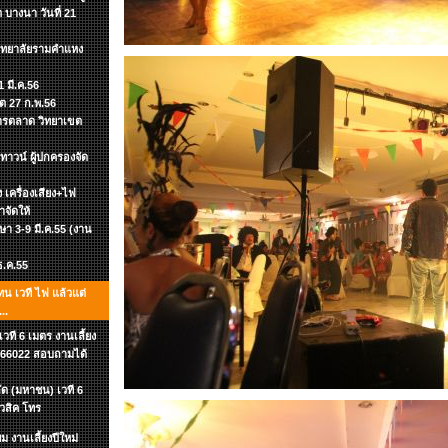
 บางนา วันที่ 21
วิทยาลัยรามคำแหง
 มี.ค.56
ิต 27 ก.พ.56
าการตลาด วิทยาเขต
าวน์ ผู้ปกครองจัด
อง เครื่องเสียง+ไฟ
าจัดให้
กษา 3-9 มี.ค.55 (งาน
 ธ.ค.55
ทน เวที ไฟ แล้วแต่
..
ที 6 เมตร งานเลี้ยง
-7866022 สอบถามได้
ัด (มหาชน) เวที 6
ิวสิค โทร
 งานเลี้ยงปีใหม่