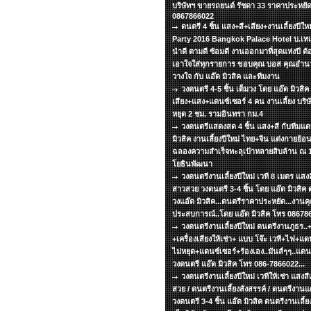
บริษัทฯ ขายรถยนต์ รัชดา 33 ราคาประหยัด
0867866022
ดนตรี 4 ชิ้น แสง+สี+เสียง+งานเลี้ยงปีใ
Party 2016 Bangkok Palace Hotel บ.เทเล
นำดี ตามดี ซ้อมดี งานออกมาที่สุดแห่งปี ต้อง
เอาใจใส่ทุกรายการ ขอบคุณ บอส คุณอำนวย
วางใจ กับ แอ๊ด มิวสิค และทีมงาน
วงดนตรี 4-5 ชิ้น เต็มวง โดย แอ๊ด มิวสิค 
เสียง+แสง+แดนซ์เซอร์ 4 คน งานเลี้ยง บริษั
หยุด 2 ชม. รามอินทรา กม.4
วงดนตรีแสดงสด 4 ชิ้น แสง+สี กับทีมแ
มิวสิค งานเลี้ยงปีใหม่ ไทย+จีน แต่งกายย้
ฉลองความสำเร็จทะลุเป้าหลายสิบล้าน ณ 13
โยธินพัฒนา
วงดนตรีงานเลี้ยงปีใหม่ เวที 8 เมตร แสงส
สาวสวย วงดนตรี 3-4 ชิ้น โดย แอ๊ด มิวสิค ด
วงแอ๊ด มิวสิค...ดนตรีราคาประหยัด...งานคุ
ประสบการณ์..โดย แอ๊ด มิวสิค โทร 08678
วงดนตรีงานเลี้ยงปีใหม่ ดนตรีงานภูธร.
+เครื่องเสียงให้เช่า+ แบบ โจ๊ะ เวที+ไฟ+แดน
ไม่หยุด+แดนซ์เซอร์+ร้องเอง..มันส์ๆๆ..แด
วงดนตรี แอ๊ด มิวสิค โทร 086-7866022...
วงดนตรีงานเลี้ยงปีใหม่ เวทีให้เช่า แสงส
สวย / ดนตรีงานเลี้ยงสังสรรค์ / ดนตรีงาน
วงดนตรี 3-4 ชิ้น แอ๊ด มิวสิค ดนตรีงานเลี้