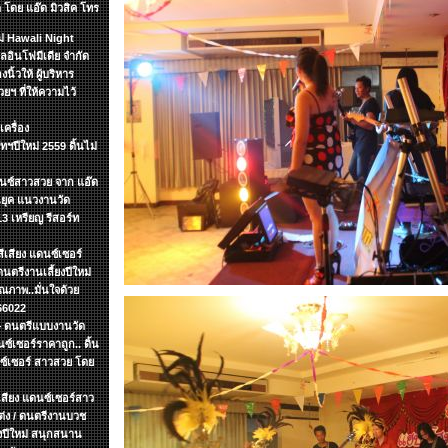
 โดย แอ๊ด มิวสิค โทร
หม่ Hawali Night
อินโฟมีเดีย จำกัด
นิ้วให้ ผู้บริหาร
ฯ ที่ให้ความไว้
เครื่อง
ทฯปีใหม่ 2559 ดิ้นไม่
ดนซ์สาวสวย จาก แอ๊ด
อนยุค แนวงานวัด
 เหรียญ รีสอร์ท
ีเสียง แดนซ์เซอร์
นตรีงานเลี้ยงปีใหม่
ณภาพ..มั่นใจด้วย
66022
.+ ดนตรีแบบงานวัด
ซ์เซอร์ราคาถูก.. ดิ้น
นซ์เซอร์ สาวสวย โดย
ีเสียง แดนซ์เซอร์สาว
แต่ง / ดนตรีงานบวช
ยงปีใหม่ สนุกสนาน