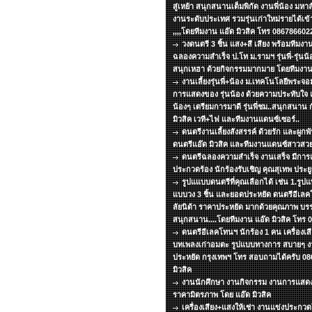
สู่เหย้า สนุกสนานเต็มพิกัด งานพี่น้อง มหา
งานระดับประเทศ รวมรุ่นเก่าใหม่รายได้เข้
,,,,โดยทีมงาน แอ๊ด มิวสิค โทร 086786602
วงดนตรี 3 ชิ้น แสง+สี เสียง พร้อมทีม
ฉลองความสำเร็จ ป.โท ม.รามฯ รุ่นพี่-รุ่นน้อ
สนุกเหฮา ด้วยกิจกรรมมากมาย โดยทีมงาน 
งานเลี้ยงรุ่นพี่+น้อง ม.เทคโนโลยีพระ
การแสดงของ รุ่นน้อง ด้วยความประทับใจ แด่
น้องๆ เตรียมการมาดี รุ่นพี่ชม..สนุกสนาน 
มิวสิค เวที+ไฟ และทีมงานแดนซ์เซอร์..
ดนตรีงานเลี้ยงสังสรรค์ ด้วยรัก และผูกพ
ดนตรีแอ๊ด มิวสิค และทีมงานแดนซ์สาวสวย
ดนตรีฉลองความสำเร็จ งานเสร็จ มีกา
ประกวดร้อง นักร้องรับเชิญ คุณสุเทพ ประยูร
รูปแแบบดนตรีที่คุณเลือกได้ เช่น 1.รูปแบ
แบบวง 3 ชิ้น และยอดประหยัด ดนตรีอีเลคโ
ลัยนิด้า ราคาประหยัด มากด้วยคุณภาพ บร
สนุกสนาน....โดยทีมงาน แอ๊ด มิวสิค โทร
ดนตรีอีเลคโทนฯ นักร้อง 1 คน เครื่องเส
บทเพลงเก่าอมตะ รูปแบบทางการ สบายๆ งาน
ประหยัด กรุงเทพฯ โทร สอบถามได้ครับ 08
มิวสิค
งานนักศึกษา งานกิจกรรม งานการแสด
ราคามิตรภาพ โดย แอ๊ด มิวสิค
เครื่องเสียง+แสงให้เช่า งานแข่งประกว