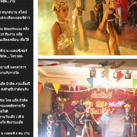
ะหยัด...งาน
ษัทฯ สนุกสนาน สไตน์
แสง+เสียง+แดนซ์สาว
zada WareHouse คลัง
19 ทีมงาน แอ๊ด
นเสียงเหมือน เพื่อให้
วที 6 ม.+แดนซ์เซอร์
ิกัด....โทร 086-
ฯ สถานที่ นครคาราฯ
งานรับรางวัล
๊ด มิวสิค งานเลี้ยงปี
ส่งท้ายปีเก่าต้อนรับ
ียง โดย แอ๊ด มิวสิค
รกรมแพทย์ทหารเรือ
ายใจดี
งานวันเด๊ก เวที 8
วางใจ ทีมงานแอ๊ด
 6 ม +แดนซ์ 4 คน งาน