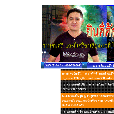
"แอ๊ด มิวสิค โทร.086-7866022 "
วง 3-5 ชิ้น / แอ๊ด 
หมายเลขบัญชีในการวางมัดจำ ดนตรีวงแอ๊ด ม
at_music2005@hotmail.com หรือ udo
หมายเลขบัญชีธนาคาร กรุงไทย /กสิกรไท
30%) หรือ บางส่วน
ดนตรีงานเลี้ยงรุ่น @คืนสู่เหย้า / ฉลองเรี
งานมหาลัย งานแสดงนักเรียน ราคาประหยัด เ
ชมตัวอย่างได้ ครับ
วงดนตรี 4 ชิ้น แดนซ์เซอร์ 6 นาง งานเลี้