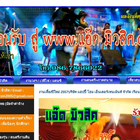
งานดนตรี+ภาคสนาม
เที่ยวส
มิวสิค
งานวงฯ / เวทีไฟ / แดนซ์
ิวสิค / Email :
งานเลี้ยงปีใหม่ 2557บริษัท แฮปปี้ โฮม เอ็นเตอร์เทนเม้นท์ จำกัด เรื
msin2005@gmail.com
ย (มัดจำค่าจ้าง
ยนจบ/ฉลองความสำเร็จ /
พื่อน้องๆ นักศึกษา
ยงรุ่น / ดนตรีงานคืน