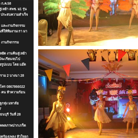
 ก.ค.58
เหย้า สพช. ม1 รุ่น
ๆ ประสบความสำเร็จ
ต์ และงานกิจกรรม
ี่ให้ทีมงานเรา มา
ำ งานกิจกรรม
ยัด งานคืนสู่เหย้า
แม้จะเรียนจบไป
ายรูปแบบ โดย แอ๊ด
.ราม 2 บางนา 28
ค โทร 0867866022
 4 คน ท้าความร้อน
กทุ่ง มหาลัย
7
นบุรี วันที่ 28
ะทุพพลภาพปากเกร็ด
ดร้องเพลง หัวใจลูก