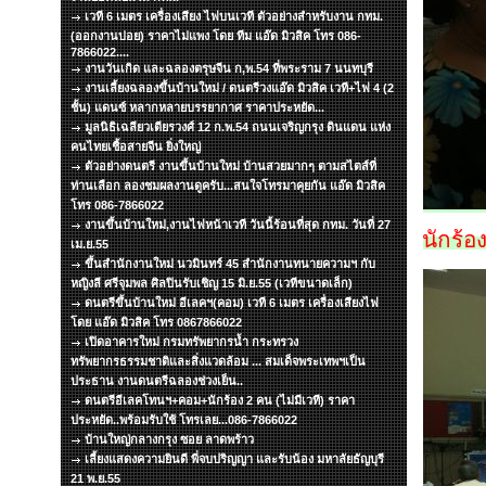
เวที 6 เมตร เครื่องเสียง ไฟบนเวที ตัวอย่างสำหรับงาน กทม.
(ออกงานบ่อย) ราคาไม่แพง โดย ทีม แอ๊ด มิวสิค โทร 086-
7866022....
งานวันเกิด และฉลองตรุษจีน ก,พ.54 ที่พระราม 7 นนทบุรี
งานเลี้ยงฉลองขึ้นบ้านใหม่ / ดนตรีวงแอ๊ด มิวสิค เวที+ไฟ 4 (2
ชั้น) แดนซ์ หลากหลายบรรยากาศ ราคาประหยัด...
มูลนิธิเฉลียวเตียรวงศ์ 12 ก.พ.54 ถนนเจริญกรุง ดินแดน แห่ง
คนไทยเชื้อสายจีน ยิ่งใหญ่
ตัวอย่างดนตรี งานขึ้นบ้านใหม่ บ้านสวยมากๆ ตามสไตส์ที่
ท่านเลือก ลองชมผลงานดูครับ...สนใจโทรมาคุยกัน แอ๊ด มิวสิค
โทร 086-7866022
งานขึ้นบ้านใหม่,งานไฟหน้าเวที วันนี้ร้อนที่สุด กทม. วันที่ 27
นักร้
เม.ย.55
ขึ้นสำนักงานใหม่ นวมินทร์ 45 สำนักงานทนายความฯ กับ
หญิงลี ศรีจุมพล ศิลปินรับเชิญ 15 มิ.ย.55 (เวทีขนาดเล็ก)
ดนตรีขึ้นบ้านใหม่ อีเลคฯ(คอม) เวที 6 เมตร เครื่องเสียงไฟ
โดย แอ๊ด มิวสิค โทร 0867866022
เปิดอาคารใหม่ กรมทรัพยากรน้ำ กระทรวง
ทรัพยากรธรรมชาติและสิ่งแวดล้อม ... สมเด็จพระเทพฯเป็น
ประธาน งานดนตรีฉลองช่วงเย็น..
ดนตรีอีเลคโทนฯ+คอม+นักร้อง 2 คน (ไม่มีเวที) ราคา
ประหยัด..พร้อมรับใช้ โทรเลย...086-7866022
บ้านใหญ่กลางกรุง ซอย ลาดพร้าว
เลี้ยงแสดงความยินดี พี่จบปริญญา และรับน้อง มหาลัยธัญบุรี
21 พ.ย.55