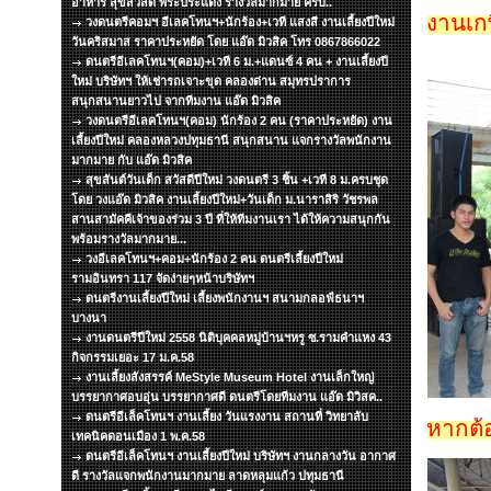
อาหาร สุขสวัสดิ์ พระประแดง รางวัลมากมาย ครับ..
งานเกษ
วงดนตรีคอมฯ อีเลคโทนฯ+นักร้อง+เวที แสงสี งานเลี้ยงปีใหม่
วันคริสมาส ราคาประหยัด โดย แอ๊ด มิวสิค โทร 0867866022
ดนตรีอีเลคโทนฯ(คอม)+เวที 6 ม.+แดนซ์ 4 คน + งานเลี้ยงปี
ใหม่ บริษัทฯ ให้เช่ารถเจาะขุด คลองด่าน สมุทรปราการ
สนุกสนานยาวไป จากทีมงาน แอ๊ด มิวสิค
วงดนตรีอีเลคโทนฯ(คอม) นักร้อง 2 คน (ราคาประหยัด) งาน
เลี้ยงปีใหม่ คลองหลวงปทุมธานี สนุกสนาน แจกรางวัลพนักงาน
มากมาย กับ แอ๊ด มิวสิค
สุขสันต์วันเด็ก สวัสดีปีใหม่ วงดนตรี 3 ชิ้น +เวที 8 ม.ครบชุด
โดย วงแอ๊ด มิวสิค งานเลี้ยงปีใหม่+วันเด็ก ม.นาราสิริ วัชรพล
สานสามัคคีเจ้าของร่วม 3 ปี ที่ให้ทีมงานเรา ได้ให้ความสนุกกัน
พร้อมรางวัลมากมาย...
วงอีเลคโทนฯ+คอม+นักร้อง 2 คน ดนตรีเลี้ยงปีใหม่
รามอินทรา 117 จัดง่ายๆหน้าบริษัทฯ
ดนตรีงานเลี้ยงปีใหม่ เลี้ยงพนักงานฯ สนามกลอฟ์ธนาฯ
บางนา
งานดนตรีปีใหม่ 2558 นิติบุคคลหมู่บ้านฯหรู ซ.รามคำแหง 43
กิจกรรมเยอะ 17 ม.ค.58
งานเลี้ยงสังสรรค์ MeStyle Museum Hotel งานเล็กใหญ่
บรรยากาศอบอุ่น บรรยากาศดี ดนตรีโดยทีมงาน แอ๊ด มิวิสค..
ดนตรีอีเล็คโทนฯ งานเลี้ยง วันแรงงาน สถานที่ วิทยาลับ
หากต้อ
เทคนิคดอนเมือง 1 พ.ค.58
ดนตรีอีเล็คโทนฯ งานเลี้ยงปีใหม่ บริษัทฯ งานกลางวัน อากาศ
ดี รางวัลแจกพนักงานมากมาย ลาดหลุมแก้ว ปทุมธานี