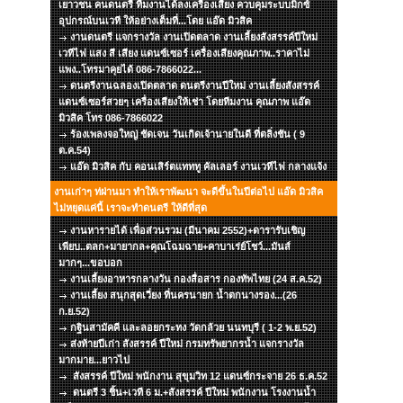
เยาวชน คนดนตรี ทีมงานได้ลงเครื่องเสียง ควบคุมระบบมิกซ์
อุปกรณ์บนเวที ให้อย่างเต็มที่...โดย แอ๊ด มิวสิค
งานดนตรี แจกรางวัล งานเปิดตลาด งานเลี้ยงสังสรรค์ปีใหม่
เวทีไฟ แสง สี เสียง แดนซ์เซอร์ เครื่องเสียงคุณภาพ..ราคาไม่
แพง..โทรมาคุยได้ 086-7866022...
ดนตรีงานฉลองเปิดตลาด ดนตรีงานปีใหม่ งานเลี้ยงสังสรรค์
แดนซ์เซอร์สวยๆ เครื่องเสียงให้เช่า โดยทีมงาน คุณภาพ แอ๊ด
มิวสิค โทร 086-7866022
ร้องเพลงจอใหญ่ ชัดเจน วันเกิดเจ้านายในดี ที่ตลิ่งชัน ( 9
ต.ค.54)
แอ๊ด มิวสิค กับ คอนเสิร์ตแทททู คัลเลอร์ งานเวทีไฟ กลางแจ้ง
งานเก่าๆ ท่ผ่านมา ทำให้เราพัฒนา จะดีขึ้นในปีต่อไป แอ๊ด มิวสิค
ไม่หยุดแค่นี้ เราจะทำดนตรี ให้ดีที่สุด
งานหารายได้ เพื่อส่วนรวม (มีนาคม 2552)+ดารารับเชิญ
เพียบ..ตลก+มายากล+คุณโฉมฉาย+คาบาเร่ย์โชว์...มันส์
มากๆ...ขอบอก
งานเลี้ยงอาหารกลางวัน กองสื่อสาร กองทัพไทย (24 ส.ค.52)
งานเลี้ยง สนุกสุดเวี่ยง ที่นครนายก น้ำตกนางรอง...(26
ก.ย.52)
กฐินสามัคคี และลอยกระทง วัดกล้วย นนทบุรี ( 1-2 พ.ย.52)
ส่งท้ายปีเก่า สังสรรค์ ปีใหม่ กรมทรัพยากรน้ำ แจกรางวัล
มากมาย...ยาวไป
สังสรรค์ ปีใหม่ พนักงาน สุขุมวิท 12 แดนซ์กระจาย 26 ธ.ค.52
ดนตรี 3 ชิ้น+เวที 6 ม.+สังสรรค์ ปีใหม่ พนักงาน โรงงานน้ำ