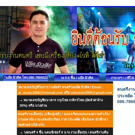
"แอ๊ด มิวสิค โทร.086-7866022 "
วง 3-5 ชิ้น / แอ๊ด มิวสิค
งานวงฯ / เวทีไฟ 
หมายเลขบัญชีในการวางมัดจำ ดนตรีวงแอ๊ด มิวสิค / Email :
ดนตรีงาน
at_music2005@hotmail.com หรือ udomsin2005@gmail.com
ประหยัด 
หมายเลขบัญชีธนาคาร กรุงไทย /กสิกรไทย (มัดจำค่าจ้าง
086-786
30%) หรือ บางส่วน
ดนตรีงานเลี้ยงรุ่น @คืนสู่เหย้า / ฉลองเรียนจบ/ฉลองความสำเร็จ /
งานมหาลัย งานแสดงนักเรียน ราคาประหยัด เพื่อน้องๆ นักศึกษา
ชมตัวอย่างได้ ครับ
วงดนตรี 4 ชิ้น แดนซ์เซอร์ 6 นาง งานเลี้ยงรุ่น / ดนตรีงานคืน