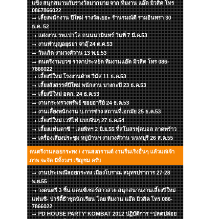
แข็ง สนุกสนานกับรางวัลมากมาย จาก ทีมงาน แอ๊ด มิวสิค โทร
0867866022
เลี้ยงพนักงาน ปีใหม่ รางวัลเยอะ ร้านรมณ์ดี รามอินทรา 30
ธ.ค. 52
แต่งงาน รพ.เปาโล ถนนนวมินทร์ วันที่ 7 มี.ค.53
งานทำบุญอยุธยา จ่าอุ๊ 24 ต.ค.53
วันเกิด งามวงศ์วาน 13 พ.ย.53
ดนตรีงานบวช ราคาประหยัด ทีมงานแอ๊ด มิวสิค โทร 086-
7866022
เลี้ยงปีใหม่ โรงงานด้าย วีนัส 11 ธ.ค.53
เลี้ยงสังสรรค์ปีใหม่ พนักงาน บางกะปิ 23 ธ.ค.53
เลี้ยงปีใหม่ อตก. 24 ธ.ค.53
งานกระทรวงทรัพย์ ซอยอารีย์ 24 ธ.ค.53
งานเลี้ยงพนักงาน บ.การช่าง สถานที่เอกมัย 25 ธ.ค.53
เลี้ยงปีใหม่ เวทีไฟ แบบจีนๆ 27 ธ.ค.54
เลี้ยงแฟนตาซี " เลยพิทฯ 2 มิ.ย.55 ที่สโมสรฟุตบอล ลาดพร้าว
เครื่องเสียงประชุม หมู่บ้านฯ งามวงศ์วาน นนทบุรี 26 ส.ค.55
ดนตรีงานลอยกระทง / งานสงกรานต์ งานรื่นเริงอื่นๆ แล้วแต่เจ้า
ภาพ จะจัด มีทั้งวงฯ เชิญชม ครับ
งานประเพณ๊ลอยกระทง เมืองโบราณ สมุทรปราการ 27-28
พ.ย.55
วงดนตรี 3 ชิ้น แดนซ์เซอร์สาวสวย สนุกสนานงานเลี้ยงปีใหม่
แฟนซี- ปาร์ตี้ธีาชุดนักเรียน โดย ทีมงาน แอ๊ด มิวสิค โทร 086-
7866022
PD HOUSE PARTY’ KOMBAT 2012 ปฏิบัติการ “ปลดปล่อย