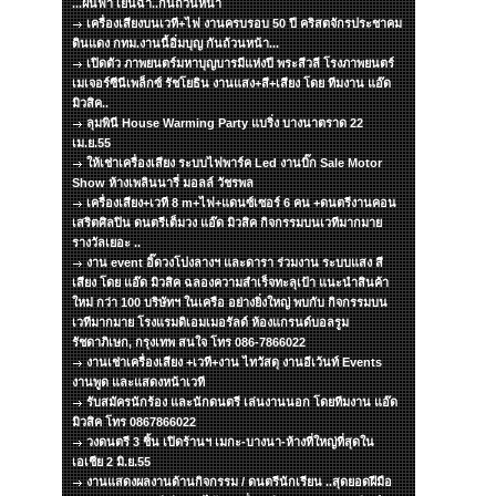
...ฝนฟ้า เย็นฉ่ำ..กันถ้วนหน้า
เครื่องเสียงบนเวที+ไฟ งานครบรอบ 50 ปี คริสตจักรประชาคม
ดินแดง กทม.งานนี้อิ่มบุญ กันถ้วนหน้า...
เปิดตัว ภาพยนตร์มหาบุญบารมีแห่งปี พระสีวลี โรงภาพยนตร์
เมเจอร์ซีนีเพล็กซ์ รัชโยธิน งานแสง+สี+เสียง โดย ทีมงาน แอ๊ด
มิวสิค..
ลุมพินี House Warming Party แบริ่ง บางนาตราด 22
เม.ย.55
ให้เช่าเครื่องเสียง ระบบไฟพาร์ค Led งานบิ๊ก Sale Motor
Show ห้างเพลินนารี่ มอลล์ วัชรพล
เครื่องเสียง+เวที 8 m+ไฟ+แดนซ์เซอร์ 6 คน +ดนตรีงานคอน
เสริตศิลปิน ดนตรีเต็มวง แอ๊ด มิวสิค กิจกรรมบนเวทีมากมาย
รางวัลเยอะ ..
งาน event อิ๊ดวงโปงลางฯ และดารา ร่วมงาน ระบบแสง สี
เสียง โดย แอ๊ด มิวสิค ฉลองความสำเร็จทะลุเป้า แนะนำสินค้า
ใหม่ กว่า 100 บริษัทฯ ในเครือ อย่างยิ่งใหญ่ พบกับ กิจกรรมบน
เวทีมากมาย โรงแรมดิเอมเมอรัลด์ ห้องแกรนด์บอลรูม
รัชดาภิเษก, กรุงเทพ สนใจ โทร 086-7866022
งานเช่าเครื่องเสียง +เวที+งาน ไทวัสดุ งานอีเว้นท์ Events
งานพูด และแสดงหน้าเวที
รับสมัครนักร้อง และนักดนตรี เล่นงานนอก โดยทีมงาน แอ๊ด
มิวสิค โทร 0867866022
วงดนตรี 3 ชิ้น เปิดร้านฯ เมกะ-บางนา-ห้างที่ใหญ่ที่สุดใน
เอเชีย 2 มิ.ย.55
งานแสดงผลงานด้านกิจกรรม / ดนตรีนักเรียน ..สุดยอดฝีมือ