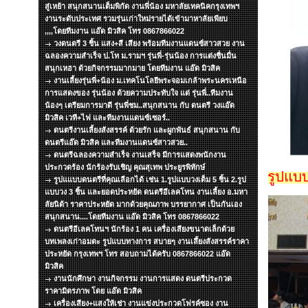
สู่เหย้า สนุกสนานเต็มพิกัด งานพี่น้อง มหาลัยเทคนิคกรุงเทพฯ
งานระดับประเทศ รวมรุ่นเก่าใหม่รายได้เข้ามาหาลัยเพียบ
,,,,โดยทีมงาน แอ๊ด มิวสิค โทร 0867866022
วงดนตรี 3 ชิ้น แสง+สี เสียง พร้อมทีมงานแดนซ์สาวสวย งาน
ฉลองความสำเร็จ ป.โท ม.รามฯ รุ่นพี่-รุ่นน้อง การแต่งชื่นมื่น
สนุกเหฮา ด้วยกิจกรรมมากมาย โดยทีมงาน แอ๊ด มิวสิค
งานเลี้ยงรุ่นพี่+น้อง ม.เทคโนโลยีพระจอมเกล้าพระนครเหนือ
การแสดงของ รุ่นน้อง ด้วยความประทับใจ แด่ รุ่นพี่..ทีมงาน
น้องๆ เตรียมการมาดี รุ่นพี่ชม..สนุกสนาน กับ ดนตรี วงแอ๊ด
มิวสิค เวที+ไฟ และทีมงานแดนซ์เซอร์..
ดนตรีงานเลี้ยงสังสรรค์ ด้วยรัก และผูกพันธ์ สนุกสนาน กับ
ดนตรีแอ๊ด มิวสิค และทีมงานแดนซ์สาวสวย..
ดนตรีฉลองความสำเร็จ งานเสร็จ มีการแสดงพนักงาน
ประกวดร้อง นักร้องรับเชิญ คุณสุเทพ ประยูรพิทักษ์
รูปแบ
รูปแแบบดนตรีที่คุณเลือกได้ เช่น 1.รูปแบบวงเต็ม 5 ชิ้น 2.รูป
แบบวง 3 ชิ้น และยอดประหยัด ดนตรีอีเลคโทน งานเลี้ยง อ.มหา
ลัยนิด้า ราคาประหยัด มากด้วยคุณภาพ บรรยากาศ เป็นกันเอง
สนุกสนาน....โดยทีมงาน แอ๊ด มิวสิค โทร 0867866022
ดนตรีอีเลคโทนฯ นักร้อง 1 คน เครื่องเสียงขนาดเล็กด้วย
บทเพลงเก่าอมตะ รูปแบบทางการ สบายๆ งานเลึ้ยงสังสรรค์ราคา
ประหยัด กรุงเทพฯ โทร สอบถามได้ครับ 0867866022 แอ๊ด
มิวสิค
งานนักศึกษา งานกิจกรรม งานการแสดง ดนตรีประกวด
ราคามิตรภาพ โดย แอ๊ด มิวสิค
เครื่องเสียง+แสงให้เช่า งานแข่งประกวดโฟรค์ซอง งาน