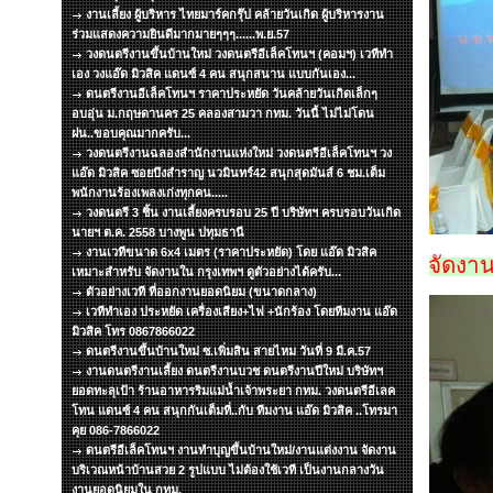
งานเลี้ยง ผู้บริหาร ไทยมาร์คกรุ๊ป คล้ายวันเกิด ผู้บริหารงาน
ร่วมแสดงความยินดีมากมายๆๆๆ......พ.ย.57
วงดนตรีงานขึ้นบ้านใหม่ วงดนตรีอีเล็คโทนฯ (คอมฯ) เวทีทำ
เอง วงแอ๊ด มิวสิค แดนซ์ 4 คน สนุกสนาน แบบกันเอง...
ดนตรีงานอีเล็คโทนฯ ราคาประหยัด วันคล้ายวันเกิดเล็กๆ
อบอุ่น ม.กฤษดานคร 25 คลองสามวา กทม. วันนี้ ไม่ไม่โดน
ฝน..ขอบคุณมากครับ...
วงดนตรีงานฉลองสำนักงานแห่งใหม่ วงดนตรีอีเล็คโทนฯ วง
แอ๊ด มิวสิค ซอยบึงสำราญ นวมินทร์42 สนุกสุดมันส์ 6 ชม.เต็ม
พนักงานร้องเพลงเก่งทุกคน.....
วงดนตรี 3 ชิ้น งานเลี้ยงครบรอบ 25 ปี บริษัทฯ ครบรอบวันเกิด
นายฯ ต.ค. 2558 บางพูน ปทุมธานี
งานเวทีขนาด 6x4 เมตร (ราคาประหยัด) โดย แอ๊ด มิวสิค
จัดงาน
เหมาะสำหรับ จัดงานใน กรุงเทพฯ ดูตัวอย่างได้ครับ...
ตัวอย่างเวที ที่ออกงานยอดนิยม (ขนาดกลาง)
เวทีทำเอง ประหยัด เครื่องเสียง+ไฟ +นักร้อง โดยทีมงาน แอ๊ด
มิวสิค โทร 0867866022
ดนตรีงานขึ้นบ้านใหม่ ซ.เพิ่มสิน สายไหม วันที่ 9 มี.ค.57
งานดนตรีงานเลี้ยง ดนตรีงานบวช ดนตรีงานปีใหม่ บริษัทฯ
ยอดทะลุเป้า ร้านอาหารริมแม่น้ำเจ้าพระยา กทม. วงดนตรีอีเลค
โทน แดนซ์ 4 คน สนุกกันเต็มที่..กับ ทีมงาน แอ๊ด มิวสิค ..โทรมา
คุย 086-7866022
ดนตรีอีเล็คโทนฯ งานทำบุญขึ้นบ้านใหม่/งานแต่งงาน จัดงาน
บริเวณหน้าบ้านสวย 2 รูปแบบ ไม่ต้องใช้เวที เป็นงานกลางวัน
งานยอดนิยมใน กทม.