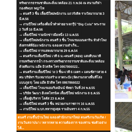
ทรัพยากรธรรมชาติและสิ่งแวดล้อม 21 ก.พ.56 ณ สนามกีฬา
กองทัพบก พญาไท
ดนตรี 3 ชิ้น เลี้ยงปีใหม่พนักงาน แถวรังสิต รางวัลมากมาย 3
มี.ค.56
งานปีใหม่ เครื่องดื่มน้ำดำค่ายอาเจกรุ๊ป "Big Cola" พระราม
2 วันที่ 16 มี.ค.56
เลี้ยงปีใหม่ รวมนักข่าวมือหนึ่ง 13 ม.ค.55
เลี้ยงปีใหม่พนักงาน ดนตรี 3 ชิ้น โรงแรมแมนดาริน หัวลำโพง
สังสรรค์พี่น้อง พนักงาน ฉลองความสำเร็จ...
เลี้ยงปีใหม่ การแสดงมากมาย 29 ธ.ค.54
ดนตรีงานเลี้ยงปีใหม่ เวที 6 ม.+ดนตรี (คอม) แสงสีบนเวที
กรมทรัพยากรน้ำ กระทรวงทรัพยากรธรรมชาติและสิ่งแวดล้อม
ด้วยทีมงาน แอ๊ด มิวสสิค โทร 0867866022..
ดนตรีงานเลี้ยงปีใหม่ วง 3 ชิ้น+เวที 6 เมตร + แดนซ์สาวสวย 4
คน บริษัทฯ รับเหมาก่อสร้าง ลาดกะบัง (จัดงานกลางพื้นที่โล่ง
แบบภูธร) โดย แอ๊ด มิวสิค โทร 0867866022
เลี้ยงปีใหม่ โรงแรมฮอริเดอินน์ พัทยา วันที่ 24 พ.ย.55
บริษัท วัฒนา อีเลคโทรนิค เลี้ยงปีใหม่ พนักงาน 8 ธ.ค.55
เลี้ยงผู้บริหาร โลตัส 23 ธ.ค.54
เลี้ยงปีใหม่ ดนตรี 3 ชิ้น หน่วยงานราชการ 16 ม.ค.55
งานปีใหม่ ม.บก.ทหารสูงสุด รามอินทรา 4 ก.พ.55
ดนตรี งานขึ้นบ้านใหม่ ฉลองสำนักงานฯใหม่/ ดนตรีงานวันเกิด /
งานวันสถาปนา / หลากหลาย ความต้องการ ของท่าน ชมตัวอย่าง
ได้...