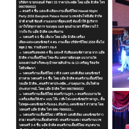
บริษัทฯ ขายรถยนต์ รัชดา 33 ราคาประหยัด โดย แอ๊ด มิวสิค โทร
0867866022
ดนตรี 4 ชิ้น แสง+สี+เสียง+งานเลี้ยงปีใหม่ Hawali Night
Party 2016 Bangkok Palace Hotel บ.เทเลอินโฟมีเดีย จำกัด
นำดี ตามดี ซ้อมดี งานออกมาที่สุดแห่งปี ต้องนิ้วให้ ผู้บริหาร
เอาใจใส่ทุกรายการ ขอบคุณ บอส คุณอำนวยฯ ที่ให้ความไว้
วางใจ กับ แอ๊ด มิวสิค และทีมงาน
วงดนตรี 4-5 ชิ้น เต็มวง โดย แอ๊ด มิวสิค เครื่อง
เสียง+แสง+แดนซ์เซอร์ 4 คน งานเลี้ยง บริษัทฯปีใหม่ 2559 ดิ้นไม่
หยุด 2 ชม. รามอินทรา กม.4
วงดนตรีแสดงสด 4 ชิ้น แสง+สี กับทีมแดนซ์สาวสวย จาก แอ๊ด
มิวสิค งานเลี้ยงปีใหม่ ไทย+จีน แต่งกายย้อนยุค แนวงานวัด
ฉลองความสำเร็จทะลุเป้าหลายสิบล้าน ณ 13 เหรียญ รีสอร์ท
โยธินพัฒนา
วงดนตรีงานเลี้ยงปีใหม่ เวที 8 เมตร แสงสีเสียง แดนซ์เซอร์
สาวสวย วงดนตรี 3-4 ชิ้น โดย แอ๊ด มิวสิค ดนตรีงานเลี้ยงปีใหม่
วงแอ๊ด มิวสิค...ดนตรีราคาประหยัด...งานคุณภาพ..มั่นใจด้วย
ประสบการณ์..โดย แอ๊ด มิวสิค โทร 0867866022
วงดนตรีงานเลี้ยงปีใหม่ ดนตรีงานภูธร..+ ดนตรีแบบงานวัด
+เครื่องเสียงให้เช่า+ แบบ โจ๊ะ เวที+ไฟ+แดนซ์เซอร์ราคาถูก.. ดิ้น
ไม่หยุด+แดนซ์เซอร์+ร้องเอง..มันส์ๆๆ..แดนซ์เซอร์ สาวสวย โดย
วงดนตรี แอ๊ด มิวสิค โทร 086-7866022...
วงดนตรีงานเลี้ยงปีใหม่ เวทีให้เช่า แสงสีเสียง แดนซ์เซอร์สาว
สวย / ดนตรีงานเลี้ยงสังสรรค์ / ดนตรีงานแต่ง / ดนตรีงานบวช
วงดนตรี 3-4 ชิ้น แอ๊ด มิวสิค ดนตรีงานเลี้ยงปีใหม่ สนุกสนาน