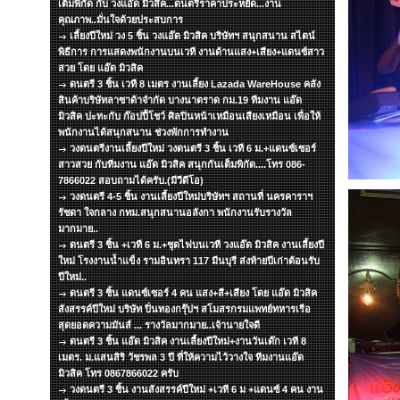
เต็มพิกัด กับ วงแอ๊ด มิวสิค...ดนตรีราคาประหยัด...งาน
คุณภาพ..มั่นใจด้วยประสบการ
เลี้ยงปีใหม่ วง 5 ชิ้น วงแอ๊ด มิวสิค บริษัทฯ สนุกสนาน สไตน์
พิธีการ การแสดงพนักงานบนเวที งานด้านแสง+เสียง+แดนซ์สาว
สวย โดย แอ๊ด มิวสิค
ดนตรี 3 ชิ้น เวที 8 เมตร งานเลี้ยง Lazada WareHouse คลัง
สินค้าบริษัทลาซาด้าจำกัด บางนาตราด กม.19 ทีมงาน แอ๊ด
มิวสิค ปะทะกับ ก๊อปปี้โชว์ ศิลปินหน้าเหมือนเสียงเหมือน เพื่อให้
พนักงานได้สนุกสนาน ช่วงพักการทำงาน
วงดนตรีงานเลี้ยงปีใหม่ วงดนตรี 3 ชิ้น เวที 6 ม.+แดนซ์เซอร์
สาวสวย กับทีมงาน แอ๊ด มิวสิค สนุกกันเต็มพิกัด....โทร 086-
7866022 สอบถามได้ครับ.(มีวีดีโอ)
วงดนตรี 4-5 ชิ้น งานเลี้ยงปีใหม่บริษัทฯ สถานที่ นครคาราฯ
รัชดา ใจกลาง กทม.สนุกสนานอลังกา พนักงานรับรางวัล
มากมาย..
ดนตรี 3 ชิ้น +เวที 6 ม.+ชุดไฟบนเวที วงแอ๊ด มิวสิค งานเลี้ยงปี
ใหม่ โรงงานน้ำแข็ง รามอินทรา 117 มีนบุรี ส่งท้ายปีเก่าต้อนรับ
ปีใหม่..
ดนตรี 3 ชิ้น แดนซ์เซอร์ 4 คน แสง+สี+เสียง โดย แอ๊ด มิวสิค
สังสรรค์ปีใหม่ บริษัท ปิ่นทองกรุ๊ปฯ สโมสรกรมแพทย์ทหารเรือ
สุดยอดความมันส์ ... รางวัลมากมาย..เจ้านายใจดี
ดนตรี 3 ชิ้น แอ๊ด มิวสิค งานเลี้ยงปีใหม่+งานวันเด๊ก เวที 8
เมตร. ม.แสนสิริ วัชรพล 3 ปี ที่ให้ความไว้วางใจ ทีมงานแอ๊ด
มิวสิค โทร 0867866022 ครับ
วงดนตรี 3 ชิ้น งานสังสรรค์ปีใหม่ +เวที 6 ม +แดนซ์ 4 คน งาน