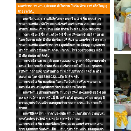
ดนตรีงานบวช งานอุปสมบท ทั้งในบ้าน ในวัด ทั้งวง เวที เล็กใหญ่ ดู
ตัวอย่างได้..
ดนตรีงานบวช งานอีเล็คโทนฯ ดนตรีวง 3-4 ชิ้น แบบง่ายๆ
ราคาประหยัด เวที+ไฟ+แดนซ์เซอร์ คนร่วมงาน 200-300 คน
ด้วยงบไม่แพง..กับทีมงาน แอ๊ด มิวสิค โทรเลย..086-7866022
วงดนตรีวง 3 ชิ้น ดนตรีวง 4-5 ชิ้น+เวที+แดนซ์เซอร์สาวสวย
โดย ทีมงาน แอ๊ด มิวสิค นักร้อง เวที ทีมงาน แดนซ์เซอร์ สาวสวย
ราคาประหยัด ดนตรีงานบวช / ฤกษ์เย็นสบาย อิ่มบุญ สนุกสนาน
กันถ้วนหน้า รวมผลงานต่างๆ มาฝาก...โทร 0867866022 แอ๊ด
มิวสิค สอบถามได้ครับ
วงดนตรีงานบวช,อุปสมบท รวมผลงาน รูปแบบที่ทีมงานเรานำ
เสนอ โดย วงแอ๊ด มิวสิค ทั้ง แดนซ์สาวสวยไม่โป้ และ รูปแบบ
เวทีงานกลางแจ้ง ชมตัวอย่างงานที่เราไปทำการแสดงได้ หรือ
สอบถาม โทร 0867866022..แอ๊ด มิวสิค ครับ
วงดนตรี 3 ชิ้น ยอดนิยม โดยแอ๊ด มิวสิค เวทีไฟ ขนาด 6 ม
แดนซ์ 4 คน งานอุปสมบท วัดฯ ชมตัวอย่างได้ครับ
ดนตรีงานอุปสมบท/ดนตรีงานบวช เวที+ไฟ+แดนซ์เซอร์ 4 คน
กลางลานวัดฯ อากาศวันนี้ ถึงจะร้อนไป ทุกคนมาร่วมงานบุญ มี
ความสุขกันถ้วนหน้า ขอบคุณเจ้าภาพมาก ครับ....โดย วงแอ๊ด
มิวสิค..
ดนตรีอีเลคโทนฯ ราคาประหยัด จำนวนคนไม่มาก งานอุปสม
บทสไตส์คนรุ่นใหม่ ร.ร.หอวัง ลาดพร้าว กทม.
วงดนตรี 3 ชิ้น / ดนตรีอีเลคโทน(คอม) แดนซ์ สาวสวย งาน
บวช อุปสมบท วันดีงานเต็ม ....อิ่มบุญกันถ้วนหน้า..ขอบคุณเจ้า