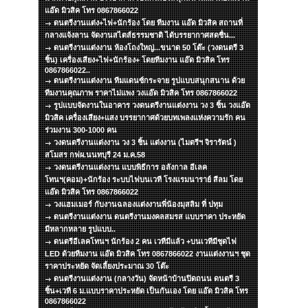
แอ๊ด มิวสิค โทร 0867866022
ดนตรีงานแต่ง+ไฟ+นักร้อง โดย ทีมงาน แอ๊ด มิวสิค สถานที่
กลางแจ้งลาน จัดงานสไตส์ธรรมชาติ ได้บรรยากาศสดชื่น...
ดนตรีงานแต่งงาน ห้องโถงใหญ่...ขนาด 50 โต๊ะ (วงดนตรี 3
ชิ้น) เครื่องเสียง+ไฟ+นักร้อง+ โดยทีมงาน แอ๊ด มิวสิค โทร
0867866022..
ดนตรีงานแต่งงาน ทีมแดนซ์กระจาย รูปแบบสนุกสนาน ด้วย
ทีมงานคุณภาพ ราคาไม่แพง วงแอ๊ด มิวสิค โทร 0867866022
รูปแบบจัดงานในอาคาร วงดนตรีงานแต่งงาน วง 3 ชิ้น วงแอ๊ด
มิวสิค เครื่องเสียง+แสง บรรยากาศด้วยบทเพลงแห่งความรัก คน
ร่วมงาน 300-1000 คน
วงดนตรีงานแต่งงาน วง 3 ชิ้น แต่งงาน (ไมตรีฯ จิรารัตน์ )
สโมสร กฟผ.นนทบุรี 24 ม.ค.58
วงดนตรีงานแต่งงาน แบบพิธีการ อลังกาล อีเลค
โทนฯ(คอม)+นักร้อง ระบบไฟบนเวที โรงแรมนาราย์ สีลม โดย
แอ๊ด มิวสิค โทร 0867866022
วงแฮมเมอร์ กับงานฉลองแต่งงานพี่น้องมุสลิม ที่ ปทุม
ดนตรีงานแต่งงาน ดนตรีงานมงคลสมรส แบบราคา ประหยัด
มีหลากหลาย รูปแบบ..
ดนตรีอีเลคโทนฯ นักร้อง 2 คน เวทีมีแล้ว +บนเวทีมีชุดไฟ
LED ด้วยทีมงาน แอ๊ด มิวสิค โทร 0867866022 งานแต่งงานฯ ชุด
ราคาประหยัด จัดเลี้ยงประมาณ 30 โต๊ะ
ดนตรีงานแต่งงาน (กลางวัน) จัดหน้าบ้านปิดถนน ดนตรี 3
ชิ้น+เวที 6 ม.แบบราคาประหยัด เป็นกันเอง โดย แอ๊ด มิวสิค โทร
0867866022