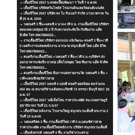
เลี้ยงปีใหม่ 2557 บ.สหย่งเงี๊ยบพัฒนา ฯ วันที่ 7 ธ.ค.56
เลี้ยงปีใหม่ บริษัทควินไทล์ส โรงแรมอินเตอร์คอนติเนนตัล
เลี้ยงปีใหม่ 2557 บริษัท หง โบ รับเบอร์ จำกัด บางนาตราด วัน
ที่ 25 ธ.ค. 2556
วงดนตรี 3 ชิ้น+แดนซ์ 4 นาง+เวที 6 ม. งานเลี้ยงปีใหม่ บริษัทฯ
คลองหลวงปทุมธานี 2 ปี กับความประทับใจ กับทีมงาน แอ๊ด
มิวสิค โทร 0867866022...
งานเลี้ยงปีใหม่ บริษัทฯ ออกแบบ แจ้งวัฒนะ ดนตรี 3 ชิ้น+เวที
6 เมตรี+การแสดงพนักงาน มากมาย สนุกเต็มที่ โดย แอ๊ด มิวิค
โทร 0867866022...
ดนตรีงานเลี้ยงปีใหม่ +วงดนตรี 3 ชิ้น+เวที 6 ม.+บริษัทฯ ส่ง
ออกอาหารแช่แข็ง บางบ่อ (ดิ้นไม่หยุด) โดย ทีมงาน แอ๊ด มิวสิค
โทร 0867866022...
ดนตรีงานเลี้ยงปีใหม่ ธีมการแต่งกายงานวัด วงดนตรี 3 ชิ้น +
เวที+แดนซ์เซอร์สาวสวย
เลี้ยงปีใหม่ 2557 แดนซ์ 4 แสงสี ดนตรี ยอดนิยม คนร่วมงน
450 คน ณ สนามกีฬาเฉลิมพระเกียรติ 72 พรรษา มีนบุรี BEC 25
ม.ค. 57
เลี้ยงปีใหม่ 2557 วงอีเล็คโทน ราคาประหยัด รพ.เกษมราษฎร์
สุขาภิบาล3 วันที่ 21 ก.พ.57
เลี้ยงปีใหม่ พนักงาน โรงงานใหญ่ สนุกสนานเต็มที่ พระราม 2
วันที่ 19 ม.ค.56
วงดนตรีสด 3 ชิ้น งานเลี้ยงปีใหม่ เวที 6 ม.แดนซ์สาวสวย
ราคาประหยัด งานเลี้ยงปีใหม่พนักงาน บริษัทฯ สนุกสนานเต็มที่
เลี้ยงสังสรรค์ วงดนตรี 4 ชิ้น งานกีฬากระทรวง