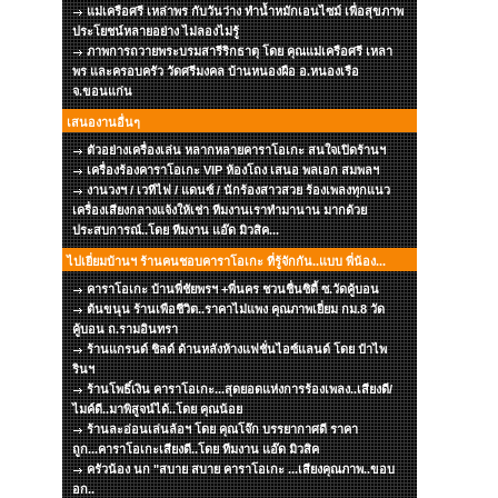
แม่เครือศรี เหล่าพร กับวันว่าง ทำน้ำหมักเอนไซม์ เพื่อสุขภาพ
ประโยชน์หลายอย่าง ไม่ลองไม่รู้
ภาพการถวายพระบรมสารีริกธาตุ โดย คุณแม่เครือศรี เหลา
พร และครอบครัว วัดศรีมงคล บ้านหนองผือ อ.หนองเรือ
จ.ขอนแก่น
เสนองานอื่นๆ
ตัวอย่างเครื่องเล่น หลากหลายคาราโอเกะ สนใจเปิดร้านฯ
เครื่องร้องคาราโอเกะ VIP ห้องโถง เสนอ พลเอก สมพลฯ
งานวงฯ / เวทีไฟ / แดนซ์ / นักร้องสาวสวย ร้องเพลงทุกแนว
เครื่องเสียงกลางแจ้งให้เช่า ทีมงานเราทำมานาน มากด้วย
ประสบการณ์..โดย ทีมงาน แอ๊ด มิวสิค...
ไปเยี่ยมบ้านฯ ร้านคนชอบคาราโอเกะ ที่รู้จักกัน..แบบ พี่น้อง...
คาราโอเกะ บ้านพี่ชัยพรฯ +พี่นคร ชวนชื่นซิตี้ ซ.วัดคู้บอน
ต้นขนุน ร้านเพือชีวิต..ราคาไม่แพง คุณภาพเยี่ยม กม.8 วัด
คู้บอน ถ.รามอินทรา
ร้านแกรนด์ ชิลด์ ด้านหลังห้างแฟชั่นไอซ์แลนด์ โดย ป๋าไพ
รินฯ
ร้านโพธิ์เงิน คาราโอเกะ...สุดยอดแห่งการร้องเพลง..เสียงดี/
ไมค์ดี..มาพิสูจน์ได้..โดย คุณน้อย
ร้านละอ่อนเล่นล้อฯ โดย คุณโจ๊ก บรรยากาศดี ราคา
ถูก...คาราโอเกะเสียงดี..โดย ทีมงาน แอ๊ด มิวสิค
ครัวน้อง นก "สบาย สบาย คาราโอเกะ ...เสียงคุณภาพ..ขอบ
อก..