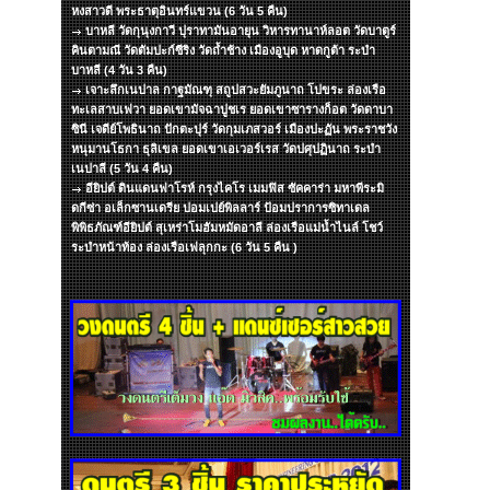
หงสาวดี พระธาตุอินทร์แขวน (6 วัน 5 คืน)
บาหลี วัดกุนุงกาวี ปุราทามันอายุน วิหารทานาห์ลอต วัดบาตูร์
คินตามณี วัดตัมปะก์ซีริง วัดถ้ำช้าง เมืองอูบุด หาดกูต้า ระบำ
บาหลี (4 วัน 3 คืน)
เจาะลึกเนปาล กาฐมัณฑุ สถูปสวะยัมภูนาถ โปขระ ล่องเรือ
ทะเลสาบเฟวา ยอดเขามัจฉาปูชเร ยอดเขาซารางก็อต วัดดาบา
ซินี เจดีย์โพธินาถ ปักตะปุร์ วัดกุมเภสวอร์ เมืองปะฏัน พระราชวัง
หนุมานโธกา ธุลิเขล ยอดเขาเอเวอร์เรส วัดปศุปฏินาถ ระบำ
เนปาลี (5 วัน 4 คืน)
อียิปต์ ดินแดนฟาโรห์ กรุงไคโร เมมฟิส ซัคคาร่า มหาพีระมิ
ดกีซ่า อเล็กซานเดรีย ปอมเปย์พิลลาร์ ป้อมปราการซิทาเดล
พิพิธภัณฑ์อียิปต์ สุเหร่าโมฮัมหมัดอาลี ล่องเรือแม่น้ำไนล์ โชว์
ระบำหน้าท้อง ล่องเรือเฟลุกกะ (6 วัน 5 คืน )