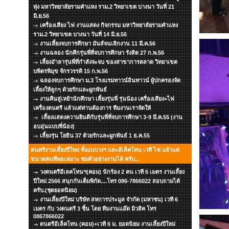
ทุ่ง มหาวิทยาลัยรามคำแหง ราม.2 วิทยาเขต บางนา วันที่ 21
มิ.ย.56
เครื่องเสียง ไฟ งานแสดง กิจกรรม มหาวิทยาลัยรามคำแหง
ราม.2 วิทยาเขต บางนา วันที่ 14 มิ.ย.56
งานเลี้ยงจบการศึกษา มันส์จนเลิกงาน 11 มี.ค.56
งานฉลอง นักศึกรุ่นพี่ที่จบการศึกษา รังสิต 27 ก.พ.56
เลี้ยงอำลารุ่นพี่ที่กำลังจะจบ ของสาขาการตลาด วิทยาเขต
บพิตรพิมุข จักรวรรดิ 15 ก.พ.56
ฉลองจบการศึกษา ม.3 โรงแรมทาวน์อินทาวน์ ผู้ปกครองจัด
เลี้ยงให้ลูกๆ ด้วยรักและผูกพันธ์
งานคืนสู่เหย้านักศึกษา เลี้ยงรุ่นพี่ รุ่นน้อง เครื่องเสียง+ไฟ
เครื่องดนตรี แล้วแต่ท่านต้องการ ทีมงานเราจัดให้
เลี้ยงแสดงความยินดีกับรุ่นพี่ที่จบการศึกษา 3-9 มี.ค.55 (งาน
อบอุ่นแบบพี่น้อง)
เลี้ยงรุ่น โยธิน 37 ด้วยรักและผูกพันธ์ 1 ธ.ค.55
ดนตรีงานเลี้ยงปีใหม่ ทั้งแบบวงฯ และอีเล็คโทน เวที ไฟ แล้วแต่
ขนาดคนที่พอเหมาะ ชมตัวอย่างงานได้ ครับ...
วงดนตรีอีเลคโทนฯ(คอม) นักร้อง 2 คน เวที 6 เมตร งานเลี้ยง
ปีใหม่ 2566 สนุกกันเต็มพิกัด....โทร 086-7866022 สอบถามได้
ครับ.(ชุดยอดนิยม)
งานเลี้ยงปีใหม่ บริษัท สหการประมูล จำกัด (มหาชน) เวที 6
เมตร กับ วงดนตรี 3 ชิ้น โดย ทีมงานแอ๊ด มิวสิค โทร
0867866022
ดนตรีอีเล็คโทน (คอม)+เวที 6 ม. ยอดนิยม งานเลี้ยงปีใหม่