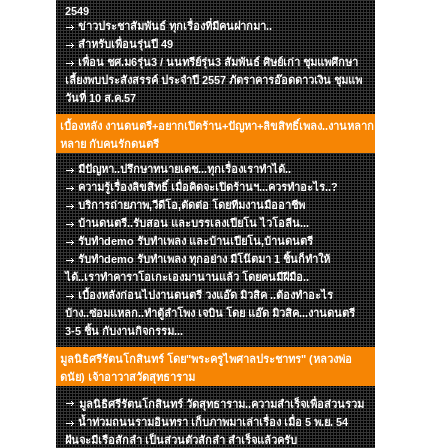
2549
ข่าวประชาสัมพันธ์ ทุกเรื่องที่มีคนฝากมา..
สำหรับเพื่อนรุ่นปี 49
เพื่อน ชศ.ม6รุ่น3 / นนทรีย์รุ่น3 สัมพันธ์ ศิษย์เก่า ชุมแพศึกษา
เลี้ยงพบประสังสรรค์ ประจำปี 2557 ภัตราคารอ๊อดดาวเงิน ชุมแพ
วันที่ 10 ส.ค.57
เบื้องหลัง งานดนตรี+อยากเปิดร้าน+ปัญหา+ลิขสิทธิ์เพลง..งานหลาก
หลาย กับคนรักดนตรี
มีปัญหา..ปรึกษาทนายเดช...ทุกเรื่องเราทำได้..
ความรู้เรื่องลิขสิทธิ์ เมื่อคิดจะเปิดร้านฯ...ควรทำอะไร..?
บริการถ่ายภาพ,วีดีโอ,ตัดต่อ โดยทีมงานมืออาชีพ
บ้านดนตรี..รับสอน และบรรเลงเปียโน ไวโอลีน...
รับทำdemo รับทำเพลง และบ้านเปียโน,บ้านดนตรี
รับทำdemo รับทำเพลง ทุกอย่าง มีโน๊ตมา 1 ชิ้นก็ทำให้
ได้..เราทำคาราโอเกะเองมานานแล้ว โดยคนมีฝีมือ..
เบื้องหลังก่อนไปงานดนตรี วงแอ๊ด มิวสิค ..ต้องทำอะไร
บ้าง..ซ่อมแหลก..ทำตู้ลำโพง เจบิน โดย แอ๊ด มิวสิค...งานดนตรี
3-5 ชิ้น กับงานกิจกรรม...
มูลนิธิศรีรัตนโกสินทร์ โดย"พระครูไพศาลประชาทร" (หลวงพ่อ
ดนัย) เจ้าอาวาสวัดสุทธาราม
มูลนิธิศรีรัตนโกสินทร์ วัดสุทธาราม..ความสำเร็จเพื่อส่วนรวม
น้ำท่วมถนนรามอินทรา เก็บภาพมาเล่าเรื่อง เมื่อ 5 พ.ย. 54
ฝันจะมีเรือสักลำ เป็นส่วนตัวสักลำ สำเร็จแล้วครับ