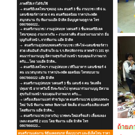
ภาพที่ให้เราได้รับใช้
ดนตรีอีเลคโทนฯ(คอม) และ ดนตรี 3 ชิ้น งานบวช เวที 6 ม.
แดนซ์เซอร์สาวสวย 4 คน ดนตรียอดนิยม ราคาประหยัด
สนุกสนาน กับ ทีมงานแอ๊ด มิวสิค อิ่มบุญตามฤดูกาล โทร
0867866022..
ดนตรีงานบวช / งานอุปสมบท วงดนตรี 3 ชิ้น/ดนตรีอีเลค
โทนฯ(คอม) งานกลางวัน + งานกลางคืน ตัวอย่างงานมาฝาก อิ่ม
บุญกันทั่วหน้า..จากทีมงาน แอ๊ด มิวสิค
ดนตรีงานอุปสมบท/ดนตรีงานบวช เวที+ไฟ+แดนซ์เซอร์สาว
สวย เต้นมันส์ เกินห้ามใจ ณ ร.ร.ศิลปหัถกรรม ลาดพร้าว 101 ทุก
คนมาร่วมงานบุญ มีความสุขกันถ้วนหน้า ขอบคุณเจ้าภาพมาก
ครับ....โดย วงแอ๊ด มิวสิค..
ดนตรีอีเลคโทนฯ งานอุปสมบท เวทีในอาคาร แดนซ์เซอร์ 4
คน แนวสนุกสนาน ราคาประหยัด ยอดนิยม โทรสอบถาม
0867866022 แอ๊ด มิวสิค
ดนตรีงานอุปสมบท วงดนตรี 3 ชิ้น แดนซ์ 4 คน วัดเสด็จ
ปทุมธานี อากาศวันนี้ ถึงจะร้อนไป ทุกคนมาร่วมงานบุญ มีความ
สุขกันถ้วนหน้า ขอบคุณเจ้าภาพมาก ครับ....
เครื่องเสียงงานแหร่ ทำขวัญนาค ดนตรีงานบวช อุปสมบทพระ
ใหม่ วันนี ทีมงาน ทศพล หิมพานต์ จัดเต็ม ส่วนเครื่องเสียง ดนตรี
โดยทีมงาน แอ๊ด มิวสิค...
ดนตรีงานบวช (กลางวัน) บวชพระใหม่เสร็จแล้ว เลี้ยงฉลอง
เพลง ดนตรีมี 2 แบบ โดย ทีมงาน แอ๊ด มิวสิค โทร
ถ้ายภ
0867866022...
ดนตรีงานแต่งงาน พิธีมงคลสมรส ทั้งแบบวงฯ และอีเล็คโทน ราคา