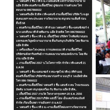
วงดนตรี 3 ชิ้น เวที 6 ม.+ไมมีแดนซ์ แจกรางวัลมากมาย วง
แอ๊ด มิวสิค ดนตรีงานเลี้ยงปีใหม่ อู่ซ่อมรถ รามคำแหง โทร
สอบถาม 0867866022
วงดนตรีแอ๊ด มิวสิค เวที+แดนซ์ งานเลี้ยงปีใหม่ บริษัท วี.เจ.คูล
สเตนเลสฯ พระประแดง รางวัลมากมาย สนุกสนานเต็มที่ ก่อน
สิ้นปี 58
ดนตรีงานเลี้ยงปีใหม่ เวที ทำเอง วงดนตรี 3 ชิ้น+แดนซ์เซอร์ 4
นาง แสงสีบนเวที ด้วยทีมงาน แอ๊ด มิวสสิค โทร 0867866022
วงดนตรี 3 ชิ้น+เวที 6 ม. เลี้ยงปีใหม่ บริษัทฯ โรงพิมพ์บางบอน
แจกของขวัญพนักงานมากมาย ดิ้นกันสนุกเกินพิกัด โดย ทีมงาน
แอ๊ด มิวสิค
เครื่องเสียง+ไฟ+(คอม) การแสดงบนเวที งานเลี้ยงปีใหม่
บริษัทฯอสังหาริมทรัพย์ การแสดงมากมายของพนักงาน โดย ทีม
งาน แอ๊ด มิวสิค
งานเลี้ยงปีใหม่ 2557 บ.ไมโครการปัก จำกัด เวที+แดนซ์ 21
ธ.ค.56
วงดนตรี 3 ชิ้น+แดนเซอร์ 4 คน+ชุดไฟเวที+(เวทีทำเอง)
ดนตรีเลี้ยงปีใหม่ บริษัทฯรับเหมาก่อสร้าง นนบุรี 8 วงแอ๊ดมิวสิค
โทร 086-7866022
ดนตรีงานเลี้ยงปีใหม่ วงดนตรี 3 ชิ้น แดนซ์ 4 คน โรงแรมแมน
ฮัตตัน นวนคร สนุกสุดเหวี่ยง กับ ทีมงาน แอ๊ด มิวสิค..
เลี้ยงปีใหม่ 2557 งานวัด ใจกลางกรุงเทพฯ 28 ธ.ค. 2556
งานเลี้ยงปีใหม่ 2557บริษัท แฮปปี้ โฮม เอ็นเตอร์เทนเม้นท์
จำกัด เรือนปั้นหยา รามอินทรา 8 ม.ค.57
วงดนตรี 3 ชิ้น+เวที 6 ม.+งานเลี้ยงปีใหม่แจกรางวัลมากมาย