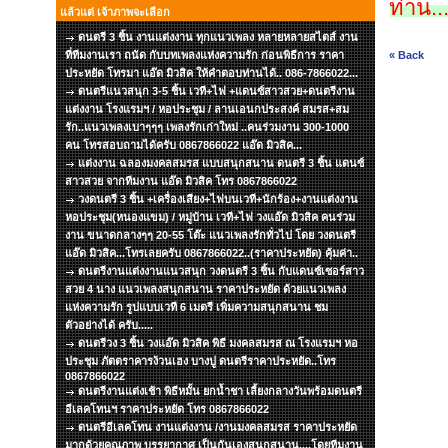
ท่าน...
แล้วแต่ เจ้าภาพจะเลือก
ดนตรี 3 ชิ้น งานแต่งงาน ทุกแนวเพลง หลายหลายสไตส์ งาน
ที่ทีมงานเรา ถนัด กับบทเพลงแห่งความรัก ก่อนพิธีการ ราคา
« Back
ประหยัด โทรมา แอ๊ด มิวสิค ให้คำตอบท่านได้.. 086-7866022...
ดนตรีแนวสนุก 3-5 ชิ้น เวที+ไฟ +แดนซ์สาวสวย+ดนตรีงาน
แต่งงาน โรงแรมฯ / หอประชุม / ลานเอนกประสงค์ สมรส+สม
รัก..แนวเพลงเบาๆๆๆ เพลงรักเก่าใหม่ ..คนร่วมงาน 300-1000
คน โทรสอบถามได้ครับ 0867866022 แอ๊ด มิวสิค...
แต่งงาน ฉลองมงคลสมรส แบบสนุกสนาน ดนตรี 3 ชิ้น แดนซ์
สาวสวย จากทีมงาน แอ๊ด มิวสิค โทร 0867866022
วงดนตรี 3 ชิ้น +เครื่องเสียง+ไฟบนเวที+นักร้อง+งานแต่งงาน
หอประชุม(หนองแขม) / หมู่บ้าน เวที+ไฟ วงแอ๊ด มิวสิค คนร่วม
งาน ขนาดกลางๆๆ 20-55 โต๊ะ แนวเพลงรักทั่วไป โดย วงดนตรี
แอ๊ด มิวสิค...โทรเลยครับ 0867866022..(ราคาประหยัด) คุ้มค่า..
ดนตรีงานแต่งงานแนวสนุก วงดนตรี 3 ชิ้น กับแดนซ์เซอร์สาว
สวย 4 นาง แนวเพลงสนุกสนาน ราคาประหยัด ด้วยแนวเพลง
แห่งความรัก รูปแบบเวที 6 เมตรี เพิ่มความสนุกสนาน ชม
ตัวอย่างได้ ครับ.....
ดนตรีวง 3 ชิ้น วงแอ๊ด มิวสิค พิธี มงคลสมรส ณ โรงแรมฯ หอ
ประชุม ภัตตราคารง้วนเฮง บางปู ดนตรีราคาประหยัด..โทร
0867866022
ดนตรีงานแต่งเช้า พิธีหมั้น ยกน้ำชา เลี้ยงกลางวันพร้อมดนตรี
อีเลคโทนฯ ราคาประหยัด โทร 0867866022
ดนตรีอีเลคโทน งานแต่งงาน /งานมงคลสมรส ราคาประหยัด
มากด้วยคุณภาพ บรรยากาศ เป็นกันเองสนุกสนาน....โดยทีมงาน