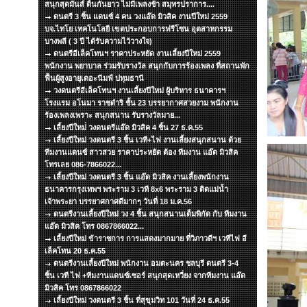
สนุกสุดมันส์ ดิ้นกันยาว ไม่มีเพลงช้า สมุทรปราการ....
ดนตรี 3 ชิ้น แดนซ์ 4 คน วงแอ๊ด มิวสิค งานปีใหม่ 2559
บจ.ไทโย เทคโนโลยี เขตประกอบการฟรีโซน อุตสาหกรรม
บางพลี ( 3 ปี ได้รับความไว้วางใจ)
ดนตรีอีเล็คโทนฯ ราคาประหยัด งานเลี้ยงปีใหม่ 2559
พนักงาน พยาบาล ร่วมรับรางวัล สนุกกับการร้องเพลง ที่สถานพัก
ฟื้นผู้สูงอายุเดอะนีมฟ์ ปทุมธานี
วงดนตรีอีเล็คโทนฯ งานเลี้ยงปีใหม่ ผู้บริหาร ธนาคารฯ
โรงแรม อโนมา ราชดำริ ชั้น 23 บรรยากาศสวยงาม พนักงาน
ร้องเพลงเพราะ สนุกสนาน รับรางวัลมาย...
เลี้ยงปีใหม่่ วงดนตรีแอ๊ด มิวสิค 4 ชิ้น 27 ธ.ค.55
เลี้ยงปีใหม่ วงดนตรี 3 ชิ้น เวที+ไฟ งานเลี้ยงสนุกสนาน ด้วย
ทีมงานแดนซ์ สาวสวย ราคาประหยัด ต้อง ทีมงาน แอ๊ด มิวสิค
โทรเลย 086-7866022...
เลี้ยงปีใหม่ วงดนตรี 3 ชิ้น แอ๊ด มิวสิค งานเลี้ยงพนักงาน
ธนาคารกรุงเทพฯ พระราม 3 เวที 8x6 พระราม 3 ติดแม่น้ำ
เจ้าพระยา บรรยาศกาศดีมากๆ วันที่ 18 ม.ค.56
ดนตรีงานเลี้ยงปีใหม่ วง 4 ชิ้น สนุกสนานเต็มพิกัด กับ ทีมงาน
แอ๊ด มิวสิค โทร 0867866022...
เลี้ยงปีใหม่ ข้าราชการ การแสดงมากมาย ที่วิภาวดีฯ เวทีไฟ อี
เล็คโทน 20 ธ.ค.55
ดนตรีงานเลี้ยงปีใหม่ พนักงาน อมตะนคร ชลบุรี ดนตรี 3-4
ชิ้น เวที ไฟ +ทีมงานแดนซ์เซอร์ สนุกสุดเหวี่ยง จากทีมงาน แอ๊ด
มิวสิค โทร 0867866022
เลี้ยงปีใหม่ วงดนตรี 3 ชิ้น ที่สุขุมวิท 101 วันที่ 24 ธ.ค.55