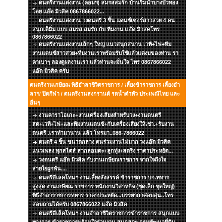
ดนตรีงานแต่งงาน (คอมฯ) สมรสสมรัก บ้านริมน้ำบางบัวทอง
โดย แอ๊ด มิวสิค 0867866022...
ดนตรีงานแต่งงาน วงดนตรี 3 ชิ้น แดนซ์เซอร์สาวสวย 4 คน
สนุกเต็มิ่ม แบบ สมรส สมรัก กับ ทีมงาน แอ๊ด มิวสคโทร
0867866022
ดนตรีงานแต่งงานเล็กๆ ใหญ่ แนวสนุกสนาน เวที+ไฟ+ทีม
งานแดนซ์สาวสวย+ทีมงานเราพร้อมรับใช้แล้วแต่งบของท่าน รา
คาเบาๆ ลองดูผลงานเรา แล้วท่านจะมั่นใจ โทร 0867866022
แอ๊ด มิวสิค ครับ
ดนตรีงานเกษียณ พิธีอำลาชีวิตราชการ / เลี้ยงข้าราชการ เลี้ยงอำ
ลาฯ/ ปิดกีฬา / ดนตรีงานสงกรานต์ รดน้ำดำหัว ประเพณีไทย และ
อื่นๆ
งานคาราโอเกะ+งานเครื่องเสียงสำหรับวง+งานดนตรี
สด+เวที+ไฟ+และทีมงานแดนซ์+กับเครื่องเสียงให้เช่า.+รับงาน
ดนตรี .เราทำมานาน แล้ว โทรมา..086-7866022
ดนตรี 4 ชิ้น ขนาดกลาง คนร่วมงานไม่มาก วงแอ๊ด มิวสิค
แนวเพลง ทุกสไตส์ สากลอมตะ+ลูกทุ่ง+สตริง ราคาประหยัด...
วงดนตรี แอ๊ด มิวสิค กับงานเกษียณราชการ จากใจถึงใจ
สายใยผูกพัน....
ดนตรีอีเลคโทนฯ งานเลี้ยงสังสรรค์ ข้าราชการ บก.ทหาร
สูงสุด งานเกษียณ ราขการ พนักงานวิสาหกิจ (ชุดเล็ก ชุดใหญ่)
พิธีอำลาราชการทหาร ราคาประหยัด...บรรยากาศอบอุ่น..โทร
สอบถามได้ครับ 0867866022 แอ๊ด มิวสิค
ดนตรีอีเล็คโทนฯ งานอำลาชีวิตราชการข้าราชการ สนุกแบบ