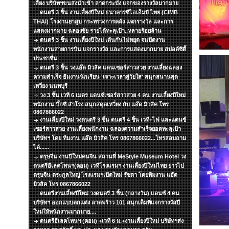
เลี้ยง บริษัทฯขนส่งนำเข้า ลาดกระบัง แจกของรางวัลมากมาย
ดนตรี 3 ชิ้น งานเลี้ยงปีใหม่ ธนาคารซีไอเอ็มบี ไทย (CIMB
THAI) โรงงานยาสูบ กระทรวงการคลัง แจกรางวัล และการ
แสดงมากมาย ฉลองชัย รายได้ทะลุเป้า..หลายร้อยล้าน
ดนตรี 3 ชิ้น งานเลี้ยงปีใหม่ เต้นกันไม่หยุด จนปิดงาน
พนักงานสายการบิน แจกรางวัล และการแสดงมากมาย สปอต์ซิตื้
ประชาชื่น
ดนตรี 3 ชิ้น วงแอ๊ด มิวสิค แดนเซอร์สาวสวย งานเลี้ยงฉลอง
ความสำเร็จ ธีมงานนักเรียน 'เจาะเวลาสู่วัยใส' สนุกสนานสุด
เหวี่ยง นนทบุรี
วง 3 ชิ้น เวที 6 เมตร แดนซ์เซอร์สาวสวย 4 คน งานเลี้ยงปีใหม่
พนักงาน บิ๊กซี สำโรง สนุกสดุดเหวี่ยง กับ แอ๊ด มิวสิค โทร
0867866022
งานเลี้ยงปีใหม่ วงดนตรี 3 ชิ้น ดนตรี 4 ชิ้น เวที+ไฟ และแดนซ์
เซอร์สาวสวย งานเลี้ยงพนักงาน ฉลองความสำเร็จยอดทะลุเป้า
บริษัทฯ โดย ทีมงาน แอ๊ด มิวสิค โทร 0867866022...โทรสอบถาม
ได้......
ตรุษจีน งานปีใหม่คนจีน สถานที่ MeStyle Museum Hotel วง
ดนตรีอีเลคโทนฯ(คอม) เวทีโรงแรมฯ งานเลี้ยงปีใหม่ไทย ยาวไป
ตรุษจีน ตระกูลใหญ่ โรงแรมฯเปิดใหม่ รัชดา โดยทีมงาน แอ๊ด
มิวสิค โทร 0867866022
ดนตรีงานเลี้ยงปีใหม่ วงดนตรี 3 ชิ้น (กลางวัน) แดนซ์ 4 คน
บริษัทฯ ออกแบบตกแต่ง ลาดพร้าว 101 สนุกเต็มที่แจกรางวัลปี
ใหม่ให้พนักงานมากมาย....
ดนตรีอีเลคโทนฯ (คอม) +เวที 6 ม.+งานเลี้ยงปีใหม่ บริษัทฯส่ง