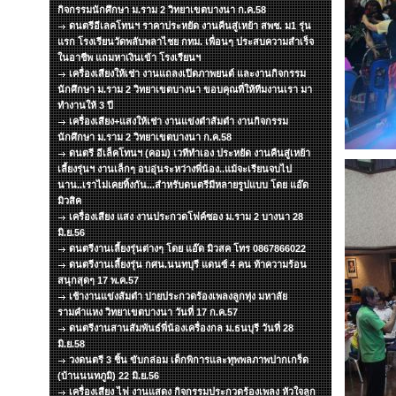
กิจกรรมนักศึกษา ม.ราม 2 วิทยาเขตบางนา ก.ค.58
ดนตรีอีเลคโทนฯ ราคาประหยัด งานคืนสู่เหย้า สพช. ม1 รุ่น
แรก โรงเรียนวัดพลับพลาไชย กทม. เพื่อนๆ ประสบความสำเร็จ
ในอาชีพ แถมหาเงินเข้า โรงเรียนฯ
เครื่องเสียงให้เช่า งานแถลงเปิดภาพยนต์ และงานกิจกรรม
นักศึกษา ม.ราม 2 วิทยาเขตบางนา ขอบคุณที่ให้ทีมงานเรา มา
ทำงานให้ 3 ปี
เครื่องเสียง+แสงให้เช่า งานแข่งตำส้มตำ งานกิจกรรม
นักศึกษา ม.ราม 2 วิทยาเขตบางนา ก.ค.58
ดนตรี อีเล็คโทนฯ (คอม) เวทีทำเอง ประหยัด งานคืนสู่เหย้า
เลี้ยงรุ่นฯ งานเล็กๆ อบอุ่นระหว่างพี่น้อง..แม้จะเรียนจบไป
นาน..เราไม่เคยทิ้งกัน...สำหรับดนตรีมีหลายรูปแบบ โดย แอ๊ด
มิวสิค
เครื่องเสียง แสง งานประกวดโฟค์ซอง ม.ราม 2 บางนา 28
มิ.ย.56
ดนตรีงานเลี้ยงรุ่นต่างๆ โดย แอ๊ด มิวสค โทร 0867866022
ดนตรีงานเลี้ยงรุ่น กศน.นนทบุรี แดนซ์ 4 คน ท้าความร้อน
สนุกสุดๆ 17 พ.ค.57
เช้างานแข่งส้มตำ บ่ายประกวดร้องเพลงลูกทุ่ง มหาลัย
รามคำแหง วิทยาเขตบางนา วันที่ 17 ก.ค.57
ดนตรีงานสานสัมพันธ์พี่น้องเครื่องกล ม.ธนบุรี วันที่ 28
มิ.ย.58
วงดนตรี 3 ชิ้น ขับกล่อม เด็กพิการและทุพพลภาพปากเกร็ด
(บ้านนนทภูมิ) 22 มิ.ย.56
เครื่องเสียง ไฟ งานแสดง กิจกรรมประกวดร้องเพลง หัวใจลูก