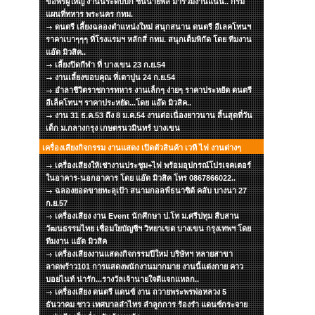
ขอพรผู้ใหญ่ งานนี้ระดับบิ๊ก ชั้นนายพล มาร่วมงานแน่น.. กรม
แผนที่ทหาร พระนคร กทม.
ดนตรี เลี้ยงฉลองตำแหน่งใหม่ สนุกสนาน ดนตรี อีเลคโทนฯ
ราคาเบาๆๆๆ ที่โรงแรมฯ หลักสี่ กทม. สนุกเต็มพิกัด โดย ทีมงาน
แอ๊ด มิวสิค..
เลี้ยงปิดกีฬา ที่ บางเขน 23 ก.ย.54
งานเลี้ยงขอบคุณ ที่เตาปูน 24 ก.ย.54
อำลาชีวิตราชการทหาร งานเล็กๆ ง่ายๆ ราคาประหยัด ดนตรี
อีเล็คโทนฯ ราคาประหยัด...โดย แอ๊ด มิวสิค..
งาน 31 ธ.ค.53 ถึง 8 ม.ค.54 งานต่อเนื่องยาวนาน สิ้นสุดที่วัน
เด็ก ม.กลางกรุง เกษตรนวมินทร์ บางเขน
เครื่องเสียงกิจกรรม งานแสดง เปิดตัวสินค้า เวที ไฟ งานต่างๆ
เครื่องเสียงให้เช่างานประชุม+ไฟ พร้อมอุปกรณ์โปรเจคเตอร์
ในอาคาร-นอกอาคาร โดย แอ๊ด มิวสิค โทร 0867866022..
ฉลองยอดขายทะลุเป้า สนามกอลฟ์ธนาซิต้ คลับ บางนา 27
ก.ย.57
เครื่องเสียง งาน Event นักศึกษา ป.โท ม.ศรีปทุม สืบสาน
วัฒนธรรมไทย เชื่อมใยบัญชีฯ วิทยาเขต บางเขน กรุงเทพฯ โดย
ทีมงาน แอ๊ด มิวสิค
เครื่องเสียงงานแสดงกิจกรรมปีใหม่ บริษัทฯ หลายสาขา
ลาดพร้าว101 การแสดงพนักงานมากมาย งานนี้แต่งกาย คาว
บอยไนท์ น่ารัก...รางวัลเจ้านายใจดีแจกแหลก..
เครื่องเสียง ดนตรี แดนซ์ งาน ถวายพระพรพ่อหลวง 5
ธันวาคม ชาว เทศบาลลำไทร ลำลูกการ ร้องรำ แดนซ์กระจาย