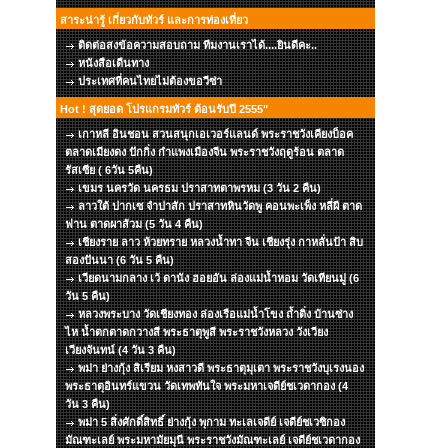
สาระน่ารู้ เกี่ยวกับทัวร์ และการท่องเที่ยว
ติดต่อสงข้อความสอบถาม ทีมงานเราได้....ยินดีคะ..
หนังสือเดืนทาง
ประเทศที่คนไทยไม่ต้องขอวีซ่า
Hot ! สุดยอด โปรแกรมทัวร์ ต้อนรับปี 2555"
เกาหลี อินชอน สวนสนุกเอเวอร์แลนด์ พระราชวังเคียงบ็อค
ตลาดเมียงดง ปักกิ่ง กำแพงเมืองจีน พระราชวังฤดูร้อน ตลาด
รัสเซีย ( 6วัน 5คืน)
เขมร นครวัด นครธม ปราสาทตาพรหม (3 วัน 2 คืน)
ลาวใต้ ปากเซ จำปาสัก ปราสาทหินวัดพู คอนพะเพ็ง หลี่ผี ตาด
ฟาน ตาดผาส้วม (5 วัน 4 คืน)
เชียงราย ลาว ห้วยทราย หลวงน้ำทา จีน เชียงรุ่ง กาหลั่นป้า สิบ
สองปันนา (6 วัน 5 คืน)
เวียดนามกลาง เว้ ดานัง ฮอยอัน ล่องแม่น้ำหอม วัดเทียนมู่ (6
วัน 5 คืน)
หลวงพระบาง วัดเชียงทอง ล่องเรือแม่น้ำโขง ถ้ำติ่ง บ้านซ่าง
ไห น้ำตกตาดกวางสี พระธาตุพูสี พระราชวังหลวง วังเวียง
เวียงจันทน์ (4 วัน 3 คืน)
พม่า ย่างกุ้ง สิเรียม หงสาวดี พระธาตุมุเตา พระราชวังบุเรงนอง
พระธาตุอินทร์แขวน วัดเทพทันใจ พระมหาเจดีย์ชเวดากอง (4
วัน 3 คืน)
พม่า 5 สิ่งศักดิ์สิทธิ์ ย่างกุ้ง พุกาม ทะเลเจดีย์ เจดีย์ชเวซิกอง
มัณฑะเลย์ พระมหามัยมุนี พระราชวังมัณฑะเลย์ เจดีย์ชเวดากอง