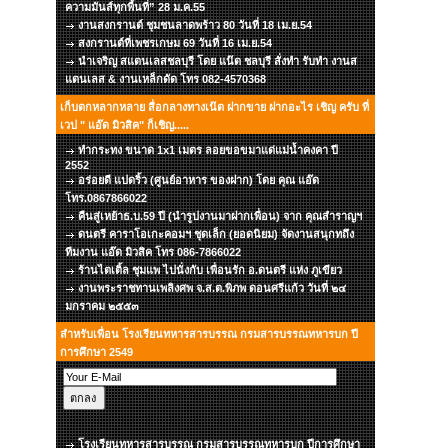
ความมันส์ทุกพื้นที่” 28 ม.ค.55
งานสงกรานต์ ชุมชนลาดพร้าว 80 วันที่ 18 เม.ย.54
สงกรานต์ที่เพชรเกษม 69 วันที่ 16 เม.ย.54
นำเจริญ สแตนเลสชลบุรี โดย แน๊ต ชลบุรี สั่งทำ รับทำ งานส
แตนเลส & งานเหล็กดัด โทร 082-4570368
เก็บตกหลากหลาย สื่อกลางทางเน๊ต ฝากขาย ฝากอะไร เชิญ ครับ ที่
เวป " แอ๊ด มิวสิค" ก็เชิญ.....
ทำกระทง ขนาด 1x1 เมตร ลอยขอขมาแด่แม่น้ำคงคา ปี
2552
อร่อยดี แปดริ้ว (ศูนย์อาหาร ของฝาก) โดย คุณ แอ๊ด
โทร.0867866022
คืนสู่เหย้าธ.บ.59 ปี (นำรูปงานมาฝากเพื่อน) จาก คุณสำราญฯ
ดนตรี คาราโอเกะคอมฯ ชุดเล็ก (ยอดนิยม) จัดงานสนุกทถึง
ทีมงาน แอ๊ด มิวสิค โทร 086-7866022
ร้านไตเติ้ล ชุมแพ ไปนั่งกับ เพื่อนรัก อ.ดนตรี แห่ง ภูเขียว
งานพระราชทานเพลิงศพ จ.ส.ต.พิภพ ดอนศรีแก้ว วันที่ ๒๔
มกราคม ๒๕๕๓
สำหรับเพื่อน โรงเรียนทหารสารบรรณ กรมสารบรรณทหารบก ปี
การศึกษา 2549
โรงเรียนทหารสารบรรณ กรมสารบรรณทหารบก ปีการศึกษา