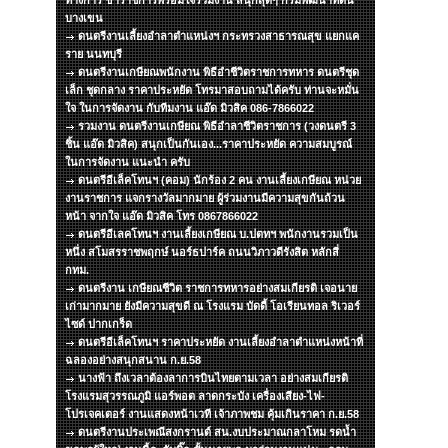
ทางการ ข้าราชการพร้อมใจร่วมงาน สนุกสุดๆ กรมพัฒนาที่ดิน
บางเขน
ดนตรีงานเลี้ยงอำลาตำแหน่งฯ กระทรวงสาธารณสุข แยกแค
ราย นนทบุรี
ดนตรีงานเกษียณพนักงาน พิธีอำชีวิตราชการทหาร ดนตรีชุด
เล็ก ชุดกลาง ราคาประหยัด โทรมาสอบถามได้ครับ ท่านจะหมั่น
ใจ ในการจัดงาน กับทีมงาน แอ๊ด มิวสิค 086-7866022
รวมงาน ดนตรีงานเกษียณ พิธีอำลาชีวิตราชการ (วงดนตรี 3
ชิ้น แอ๊ด มิวสิค) สนุกเป็นกันเอง...ราคาประหยัด ความสมบูรณ์
ในการจัดงาน แนะนำ ครับ
ดนตรีอีเล็คโทนฯ (คอม) นักร้อง 2 คน งานเลี้ยงเกษียณ หน่วย
งานราชการ แจกรางวัลมากมาย ผู้ร่วมงานมีความสุขกันถ้วน
หน้า จากใจ แอ๊ด มิวสิค โทร 0867866022
ดนตรีอีเลคโทนฯ งานเลี้ยงเกษียณ บ.ปตทฯ พนักงานรวมเป็น
หนึ่ง สโมสรราชพฤกษ์ นอร์ธปาร์ค ถนนวิภาวดีรังสิต หลักสี่
กทม.
ดนตรีงาน เกษียณชีวิต ราชการทหารอย่างสมเกียรติ เจอนาย
เก่ามากมาย ยังมีความสุขดี ณ โรงแรม บัดดี้ โอเรียนทอล ริเวอร์
ไซด์ ปากเกร็ด
ดนตรีอีเล็คโทนฯ ราคาประหยัด งานเลี้ยงอำลาตำแหน่งหน้าที่
ฉลองอย่างสนุกสนาน ก.ย.58
นางฟ้า ถึงเวลาต้องลาการบินไทยตามเวลา อย่างสมเกียรติ
โรงแรมสุวรรณภูมิ แอร์พอต ลาดกระบัง เครื่องเสียง-ไฟ-
โปรเจคเตอร์ งานแสดงหน้าเวที เจ้าภาพชม คุ้มเกินราคา ก.ย.58
ดนตรีงานประเพณีสงกรานต์ สน.งบประมาณกลาโหม รดน้ำ