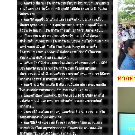
ดนตรี 3 ชิ้น วงแอ๊ด มิวสิค งานขึ้นบ้านใหม่ หมู่บ้านเก้าแสน 2
รามอินทรา 34 วันนี้อากาศดี ฤกษ์ดี ไม่มีฝน เล่นยาวเช้ายันเย็น
ทิปกระจาย..
ดนตรีทำบุญขึ้นบ้านใหม่ และออฟฟิตใหม่ บจก.สหย่งเงี๊ยบ
พัฒนา พุทธมนฑลสาย 3 ลูกค้าเก่าแก่ มากๆ ขอบคุณที่ให้ความ
ไว้วางใจ ทีมงาน แอ๊ด มิวสิค ร่ำรวยในธุรกิจ ยินดีด้วย ครับ...
กับผลงาน 6 สาวยสวยแดนซ์เซอร์ขาเลาะ ดิ้นไม่หยุด 3
ชั่วโมงเต็ม กับทีมงาน แอ๊ด มิวสิค ณ. บริษัท เรนโบว์ฯ ถนน นวมิ
นทร์ ซอยนวมินทร์ กับธีม The Mask Party หน้ากากทั้ง
โรงงาน...ขอขอบคุณที่ท่านได้เลือกความไว้วางใจในความ
สนุกสนาน กับทีมงานเรา...ขอบคุณ
เครื่องเสียงให้เช่า+วงดนตรีวงเล่นสด+ทีมงานแดนซ์ + เวทีให้
เช่า ดนตรีครบวงจร วงแอ๊ด มิวสิค งานเลี้ยงคล้ายวันสถ
ปนา+งานรดน้ำดำหัว+ดนตรีงานสงกรานต์+หน่วยทหารฯ พิธีการ
หากท่
มากมาย เราทำได้ ด้วยงาน คุณภาพ กทม.
ดนตรี วง 3 ชิ้น วงแอ๊ด มิวสิค งานวันสถาปนา ศรภ. กองทัพ
ไทย งานพิธีการด้วยความเรียบง่าย รางวัลแจกเยอะ...
ฉลองสำนักงานแห่งใหม่ ยินดีครบรอบ 10 ปี บริษัท เดฟโฟ
สปอร์ต รามคำแหง กทม. แขกด้านกีฬาร่วมแสดงความยินดี
มากมาย...
วงดนตรีอีเลคโทน (คอมฯ) แดนซ์เซอร์ 4 นาง งานกลางวัน
ฉลองสำนักงานใหม่ ที่ประเวศ
ดนตรีอีเล็คโทนฯ งานเลี้ยงฉลองบริษัทฯ ได้ยอดงานเยอะ
บางพลีเมืองใหม่ สมุทรปราการ พบกับแดนซ์ 8 คน ของแอ๊ด
มิวสิคสนุกไม่หยุด..แม้น้องฝนจะถล่ม..ยับ