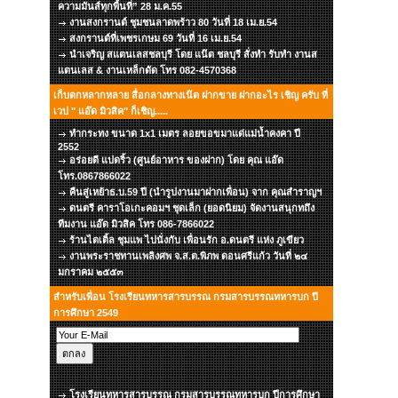
ความมันส์ทุกพื้นที่” 28 ม.ค.55
งานสงกรานต์ ชุมชนลาดพร้าว 80 วันที่ 18 เม.ย.54
สงกรานต์ที่เพชรเกษม 69 วันที่ 16 เม.ย.54
นำเจริญ สแตนเลสชลบุรี โดย แน๊ต ชลบุรี สั่งทำ รับทำ งานส
แตนเลส & งานเหล็กดัด โทร 082-4570368
เก็บตกหลากหลาย สื่อกลางทางเน๊ต ฝากขาย ฝากอะไร เชิญ ครับ ที่
เวป " แอ๊ด มิวสิค" ก็เชิญ.....
ทำกระทง ขนาด 1x1 เมตร ลอยขอขมาแด่แม่น้ำคงคา ปี
2552
อร่อยดี แปดริ้ว (ศูนย์อาหาร ของฝาก) โดย คุณ แอ๊ด
โทร.0867866022
คืนสู่เหย้าธ.บ.59 ปี (นำรูปงานมาฝากเพื่อน) จาก คุณสำราญฯ
ดนตรี คาราโอเกะคอมฯ ชุดเล็ก (ยอดนิยม) จัดงานสนุกทถึง
ทีมงาน แอ๊ด มิวสิค โทร 086-7866022
ร้านไตเติ้ล ชุมแพ ไปนั่งกับ เพื่อนรัก อ.ดนตรี แห่ง ภูเขียว
งานพระราชทานเพลิงศพ จ.ส.ต.พิภพ ดอนศรีแก้ว วันที่ ๒๔
มกราคม ๒๕๕๓
สำหรับเพื่อน โรงเรียนทหารสารบรรณ กรมสารบรรณทหารบก ปี
การศึกษา 2549
โรงเรียนทหารสารบรรณ กรมสารบรรณทหารบก ปีการศึกษา