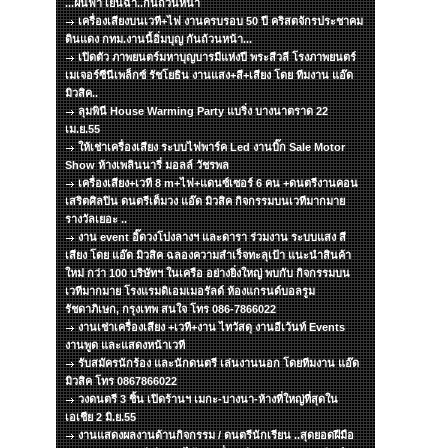
...ฝนฟ้า เย็นฉ่ำ..กันถ้วนหน้า
เครื่องเสียงบนเวที+ไฟ งานครบรอบ 50 ปี คริสตจักรประชาคม
ดินแดง กทม.งานนี้อิ่มบุญ กันถ้วนหน้า...
เปิดตัว ภาพยนตร์มหาบุญบารมีแห่งปี พระสีวลี โรงภาพยนตร์
เมเจอร์ซีนีเพล็กซ์ รัชโยธิน งานแสง+สี+เสียง โดย ทีมงาน แอ๊ด
มิวสิค..
ลุมพินี House Warming Party แบริ่ง บางนาตราด 22
เม.ย.55
ให้เช่าเครื่องเสียง ระบบไฟพาร์ค Led งานบิ๊ก Sale Motor
Show ห้างเพลินนารี่ มอลล์ วัชรพล
เครื่องเสียง+เวที 8 m+ไฟ+แดนซ์เซอร์ 6 คน +ดนตรีงานคอน
เสริตศิลปิน ดนตรีเต็มวง แอ๊ด มิวสิค กิจกรรมบนเวทีมากมาย
รางวัลเยอะ ..
งาน event อิ๊ดวงโปงลางฯ และดารา ร่วมงาน ระบบแสง สี
เสียง โดย แอ๊ด มิวสิค ฉลองความสำเร็จทะลุเป้า แนะนำสินค้า
ใหม่ กว่า 100 บริษัทฯ ในเครือ อย่างยิ่งใหญ่ พบกับ กิจกรรมบน
เวทีมากมาย โรงแรมดิเอมเมอรัลด์ ห้องแกรนด์บอลรูม
รัชดาภิเษก, กรุงเทพ สนใจ โทร 086-7866022
งานเช่าเครื่องเสียง +เวที+งาน ไทวัสดุ งานอีเว้นท์ Events
งานพูด และแสดงหน้าเวที
รับสมัครนักร้อง และนักดนตรี เล่นงานนอก โดยทีมงาน แอ๊ด
มิวสิค โทร 0867866022
วงดนตรี 3 ชิ้น เปิดร้านฯ เมกะ-บางนา-ห้างที่ใหญ่ที่สุดใน
เอเชีย 2 มิ.ย.55
งานแสดงผลงานด้านกิจกรรม / ดนตรีนักเรียน ..สุดยอดฝีมือ