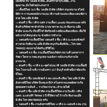
เต็มพิกัด กับ วงแอ๊ด มิวสิค...ดนตรีราคาประหยัด...งาน
คุณภาพ..มั่นใจด้วยประสบการ
เลี้ยงปีใหม่ วง 5 ชิ้น วงแอ๊ด มิวสิค บริษัทฯ สนุกสนาน สไตน์
พิธีการ การแสดงพนักงานบนเวที งานด้านแสง+เสียง+แดนซ์สาว
สวย โดย แอ๊ด มิวสิค
ดนตรี 3 ชิ้น เวที 8 เมตร งานเลี้ยง Lazada WareHouse คลัง
สินค้าบริษัทลาซาด้าจำกัด บางนาตราด กม.19 ทีมงาน แอ๊ด
มิวสิค ปะทะกับ ก๊อปปี้โชว์ ศิลปินหน้าเหมือนเสียงเหมือน เพื่อให้
พนักงานได้สนุกสนาน ช่วงพักการทำงาน
วงดนตรีงานเลี้ยงปีใหม่ วงดนตรี 3 ชิ้น เวที 6 ม.+แดนซ์เซอร์
สาวสวย กับทีมงาน แอ๊ด มิวสิค สนุกกันเต็มพิกัด....โทร 086-
7866022 สอบถามได้ครับ.(มีวีดีโอ)
วงดนตรี 4-5 ชิ้น งานเลี้ยงปีใหม่บริษัทฯ สถานที่ นครคาราฯ
รัชดา ใจกลาง กทม.สนุกสนานอลังกา พนักงานรับรางวัล
มากมาย..
ดนตรี 3 ชิ้น +เวที 6 ม.+ชุดไฟบนเวที วงแอ๊ด มิวสิค งานเลี้ยงปี
ใหม่ โรงงานน้ำแข็ง รามอินทรา 117 มีนบุรี ส่งท้ายปีเก่าต้อนรับ
ปีใหม่..
ดนตรี 3 ชิ้น แดนซ์เซอร์ 4 คน แสง+สี+เสียง โดย แอ๊ด มิวสิค
สังสรรค์ปีใหม่ บริษัท ปิ่นทองกรุ๊ปฯ สโมสรกรมแพทย์ทหารเรือ
สุดยอดความมันส์ ... รางวัลมากมาย..เจ้านายใจดี
ดนตรี 3 ชิ้น แอ๊ด มิวสิค งานเลี้ยงปีใหม่+งานวันเด๊ก เวที 8
เมตร. ม.แสนสิริ วัชรพล 3 ปี ที่ให้ความไว้วางใจ ทีมงานแอ๊ด
มิวสิค โทร 0867866022 ครับ
วงดนตรี 3 ชิ้น งานสังสรรค์ปีใหม่ +เวที 6 ม +แดนซ์ 4 คน งาน