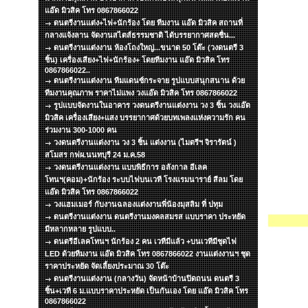
แอ๊ด มิวสิค โทร 0867866022
ดนตรีงานแต่ง+ไฟ+นักร้อง โดย ทีมงาน แอ๊ด มิวสิค สถานที่
กลางแจ้งลาน จัดงานสไตส์ธรรมชาติ ได้บรรยากาศสดชื่น...
ดนตรีงานแต่งงาน ห้องโถงใหญ่...ขนาด 50 โต๊ะ (วงดนตรี 3
ชิ้น) เครื่องเสียง+ไฟ+นักร้อง+ โดยทีมงาน แอ๊ด มิวสิค โทร
0867866022..
ดนตรีงานแต่งงาน ทีมแดนซ์กระจาย รูปแบบสนุกสนาน ด้วย
ทีมงานคุณภาพ ราคาไม่แพง วงแอ๊ด มิวสิค โทร 0867866022
รูปแบบจัดงานในอาคาร วงดนตรีงานแต่งงาน วง 3 ชิ้น วงแอ๊ด
มิวสิค เครื่องเสียง+แสง บรรยากาศด้วยบทเพลงแห่งความรัก คน
ร่วมงาน 300-1000 คน
วงดนตรีงานแต่งงาน วง 3 ชิ้น แต่งงาน (ไมตรีฯ จิรารัตน์ )
สโมสร กฟผ.นนทบุรี 24 ม.ค.58
วงดนตรีงานแต่งงาน แบบพิธีการ อลังกาล อีเลค
โทนฯ(คอม)+นักร้อง ระบบไฟบนเวที โรงแรมนาราย์ สีลม โดย
แอ๊ด มิวสิค โทร 0867866022
วงแฮมเมอร์ กับงานฉลองแต่งงานพี่น้องมุสลิม ที่ ปทุม
ดนตรีงานแต่งงาน ดนตรีงานมงคลสมรส แบบราคา ประหยัด
มีหลากหลาย รูปแบบ..
ดนตรีอีเลคโทนฯ นักร้อง 2 คน เวทีมีแล้ว +บนเวทีมีชุดไฟ
LED ด้วยทีมงาน แอ๊ด มิวสิค โทร 0867866022 งานแต่งงานฯ ชุด
ราคาประหยัด จัดเลี้ยงประมาณ 30 โต๊ะ
ดนตรีงานแต่งงาน (กลางวัน) จัดหน้าบ้านปิดถนน ดนตรี 3
ชิ้น+เวที 6 ม.แบบราคาประหยัด เป็นกันเอง โดย แอ๊ด มิวสิค โทร
0867866022