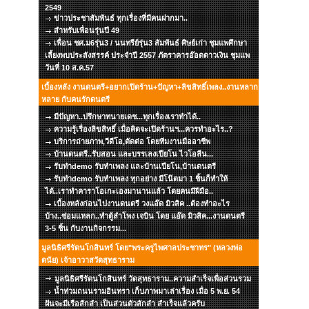
2549
ข่าวประชาสัมพันธ์ ทุกเรื่องที่มีคนฝากมา..
สำหรับเพื่อนรุ่นปี 49
เพื่อน ชศ.ม6รุ่น3 / นนทรีย์รุ่น3 สัมพันธ์ ศิษย์เก่า ชุมแพศึกษา
เลี้ยงพบประสังสรรค์ ประจำปี 2557 ภัตราคารอ๊อดดาวเงิน ชุมแพ
วันที่ 10 ส.ค.57
เบื้องหลัง งานดนตรี+อยากเปิดร้าน+ปัญหา+ลิขสิทธิ์เพลง..งานหลาก
หลาย กับคนรักดนตรี
มีปัญหา..ปรึกษาทนายเดช...ทุกเรื่องเราทำได้..
ความรู้เรื่องลิขสิทธิ์ เมื่อคิดจะเปิดร้านฯ...ควรทำอะไร..?
บริการถ่ายภาพ,วีดีโอ,ตัดต่อ โดยทีมงานมืออาชีพ
บ้านดนตรี..รับสอน และบรรเลงเปียโน ไวโอลีน...
รับทำdemo รับทำเพลง และบ้านเปียโน,บ้านดนตรี
รับทำdemo รับทำเพลง ทุกอย่าง มีโน๊ตมา 1 ชิ้นก็ทำให้
ได้..เราทำคาราโอเกะเองมานานแล้ว โดยคนมีฝีมือ..
เบื้องหลังก่อนไปงานดนตรี วงแอ๊ด มิวสิค ..ต้องทำอะไร
บ้าง..ซ่อมแหลก..ทำตู้ลำโพง เจบิน โดย แอ๊ด มิวสิค...งานดนตรี
3-5 ชิ้น กับงานกิจกรรม...
มูลนิธิศรีรัตนโกสินทร์ โดย"พระครูไพศาลประชาทร" (หลวงพ่อ
ดนัย) เจ้าอาวาสวัดสุทธาราม
มูลนิธิศรีรัตนโกสินทร์ วัดสุทธาราม..ความสำเร็จเพื่อส่วนรวม
น้ำท่วมถนนรามอินทรา เก็บภาพมาเล่าเรื่อง เมื่อ 5 พ.ย. 54
ฝันจะมีเรือสักลำ เป็นส่วนตัวสักลำ สำเร็จแล้วครับ