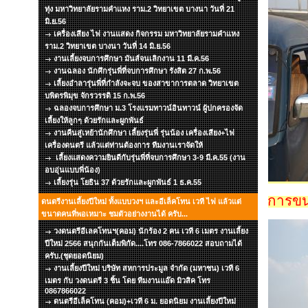
ทุ่ง มหาวิทยาลัยรามคำแหง ราม.2 วิทยาเขต บางนา วันที่ 21
มิ.ย.56
เครื่องเสียง ไฟ งานแสดง กิจกรรม มหาวิทยาลัยรามคำแหง
ราม.2 วิทยาเขต บางนา วันที่ 14 มิ.ย.56
งานเลี้ยงจบการศึกษา มันส์จนเลิกงาน 11 มี.ค.56
งานฉลอง นักศึกรุ่นพี่ที่จบการศึกษา รังสิต 27 ก.พ.56
เลี้ยงอำลารุ่นพี่ที่กำลังจะจบ ของสาขาการตลาด วิทยาเขต
บพิตรพิมุข จักรวรรดิ 15 ก.พ.56
ฉลองจบการศึกษา ม.3 โรงแรมทาวน์อินทาวน์ ผู้ปกครองจัด
เลี้ยงให้ลูกๆ ด้วยรักและผูกพันธ์
งานคืนสู่เหย้านักศึกษา เลี้ยงรุ่นพี่ รุ่นน้อง เครื่องเสียง+ไฟ
เครื่องดนตรี แล้วแต่ท่านต้องการ ทีมงานเราจัดให้
เลี้ยงแสดงความยินดีกับรุ่นพี่ที่จบการศึกษา 3-9 มี.ค.55 (งาน
อบอุ่นแบบพี่น้อง)
เลี้ยงรุ่น โยธิน 37 ด้วยรักและผูกพันธ์ 1 ธ.ค.55
การขนเ
ดนตรีงานเลี้ยงปีใหม่ ทั้งแบบวงฯ และอีเล็คโทน เวที ไฟ แล้วแต่
ขนาดคนที่พอเหมาะ ชมตัวอย่างงานได้ ครับ...
วงดนตรีอีเลคโทนฯ(คอม) นักร้อง 2 คน เวที 6 เมตร งานเลี้ยง
ปีใหม่ 2566 สนุกกันเต็มพิกัด....โทร 086-7866022 สอบถามได้
ครับ.(ชุดยอดนิยม)
งานเลี้ยงปีใหม่ บริษัท สหการประมูล จำกัด (มหาชน) เวที 6
เมตร กับ วงดนตรี 3 ชิ้น โดย ทีมงานแอ๊ด มิวสิค โทร
0867866022
ดนตรีอีเล็คโทน (คอม)+เวที 6 ม. ยอดนิยม งานเลี้ยงปีใหม่