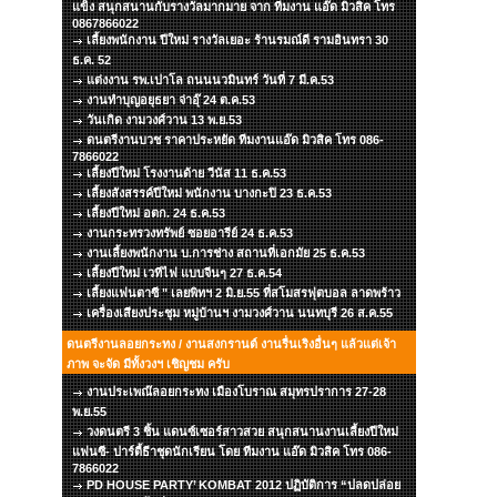
แข็ง สนุกสนานกับรางวัลมากมาย จาก ทีมงาน แอ๊ด มิวสิค โทร
0867866022
เลี้ยงพนักงาน ปีใหม่ รางวัลเยอะ ร้านรมณ์ดี รามอินทรา 30
ธ.ค. 52
แต่งงาน รพ.เปาโล ถนนนวมินทร์ วันที่ 7 มี.ค.53
งานทำบุญอยุธยา จ่าอุ๊ 24 ต.ค.53
วันเกิด งามวงศ์วาน 13 พ.ย.53
ดนตรีงานบวช ราคาประหยัด ทีมงานแอ๊ด มิวสิค โทร 086-
7866022
เลี้ยงปีใหม่ โรงงานด้าย วีนัส 11 ธ.ค.53
เลี้ยงสังสรรค์ปีใหม่ พนักงาน บางกะปิ 23 ธ.ค.53
เลี้ยงปีใหม่ อตก. 24 ธ.ค.53
งานกระทรวงทรัพย์ ซอยอารีย์ 24 ธ.ค.53
งานเลี้ยงพนักงาน บ.การช่าง สถานที่เอกมัย 25 ธ.ค.53
เลี้ยงปีใหม่ เวทีไฟ แบบจีนๆ 27 ธ.ค.54
เลี้ยงแฟนตาซี " เลยพิทฯ 2 มิ.ย.55 ที่สโมสรฟุตบอล ลาดพร้าว
เครื่องเสียงประชุม หมู่บ้านฯ งามวงศ์วาน นนทบุรี 26 ส.ค.55
ดนตรีงานลอยกระทง / งานสงกรานต์ งานรื่นเริงอื่นๆ แล้วแต่เจ้า
ภาพ จะจัด มีทั้งวงฯ เชิญชม ครับ
งานประเพณ๊ลอยกระทง เมืองโบราณ สมุทรปราการ 27-28
พ.ย.55
วงดนตรี 3 ชิ้น แดนซ์เซอร์สาวสวย สนุกสนานงานเลี้ยงปีใหม่
แฟนซี- ปาร์ตี้ธีาชุดนักเรียน โดย ทีมงาน แอ๊ด มิวสิค โทร 086-
7866022
PD HOUSE PARTY’ KOMBAT 2012 ปฏิบัติการ “ปลดปล่อย