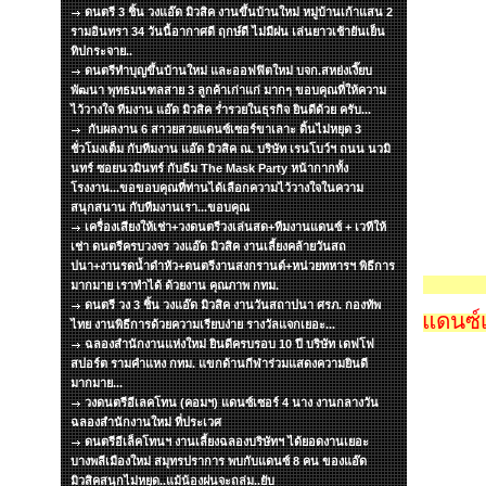
ดนตรี 3 ชิ้น วงแอ๊ด มิวสิค งานขึ้นบ้านใหม่ หมู่บ้านเก้าแสน 2
รามอินทรา 34 วันนี้อากาศดี ฤกษ์ดี ไม่มีฝน เล่นยาวเช้ายันเย็น
ทิปกระจาย..
ดนตรีทำบุญขึ้นบ้านใหม่ และออฟฟิตใหม่ บจก.สหย่งเงี๊ยบ
พัฒนา พุทธมนฑลสาย 3 ลูกค้าเก่าแก่ มากๆ ขอบคุณที่ให้ความ
ไว้วางใจ ทีมงาน แอ๊ด มิวสิค ร่ำรวยในธุรกิจ ยินดีด้วย ครับ...
กับผลงาน 6 สาวยสวยแดนซ์เซอร์ขาเลาะ ดิ้นไม่หยุด 3
ชั่วโมงเต็ม กับทีมงาน แอ๊ด มิวสิค ณ. บริษัท เรนโบว์ฯ ถนน นวมิ
นทร์ ซอยนวมินทร์ กับธีม The Mask Party หน้ากากทั้ง
โรงงาน...ขอขอบคุณที่ท่านได้เลือกความไว้วางใจในความ
สนุกสนาน กับทีมงานเรา...ขอบคุณ
เครื่องเสียงให้เช่า+วงดนตรีวงเล่นสด+ทีมงานแดนซ์ + เวทีให้
เช่า ดนตรีครบวงจร วงแอ๊ด มิวสิค งานเลี้ยงคล้ายวันสถ
ปนา+งานรดน้ำดำหัว+ดนตรีงานสงกรานต์+หน่วยทหารฯ พิธีการ
มากมาย เราทำได้ ด้วยงาน คุณภาพ กทม.
ดนตรี วง 3 ชิ้น วงแอ๊ด มิวสิค งานวันสถาปนา ศรภ. กองทัพ
แดนซ์
ไทย งานพิธีการด้วยความเรียบง่าย รางวัลแจกเยอะ...
ฉลองสำนักงานแห่งใหม่ ยินดีครบรอบ 10 ปี บริษัท เดฟโฟ
สปอร์ต รามคำแหง กทม. แขกด้านกีฬาร่วมแสดงความยินดี
มากมาย...
วงดนตรีอีเลคโทน (คอมฯ) แดนซ์เซอร์ 4 นาง งานกลางวัน
ฉลองสำนักงานใหม่ ที่ประเวศ
ดนตรีอีเล็คโทนฯ งานเลี้ยงฉลองบริษัทฯ ได้ยอดงานเยอะ
บางพลีเมืองใหม่ สมุทรปราการ พบกับแดนซ์ 8 คน ของแอ๊ด
มิวสิคสนุกไม่หยุด..แม้น้องฝนจะถล่ม..ยับ