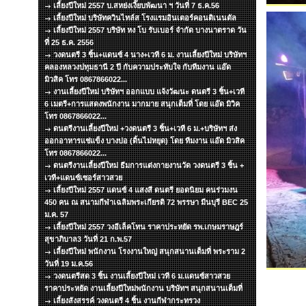
เลี้ยงปีใหม่ 2557 บ.สหย่งเงี๊ยบพัฒนา ฯ วันที่ 7 ธ.ค.56
เลี้ยงปีใหม่ บริษัทควินไทล์ส โรงแรมอินเตอร์คอนติเนนตัล
เลี้ยงปีใหม่ 2557 บริษัท หง โบ รับเบอร์ จำกัด บางนาตราด วัน
ที่ 25 ธ.ค. 2556
วงดนตรี 3 ชิ้น+แดนซ์ 4 นาง+เวที 6 ม. งานเลี้ยงปีใหม่ บริษัทฯ
คลองหลวงปทุมธานี 2 ปี กับความประทับใจ กับทีมงาน แอ๊ด
มิวสิค โทร 0867866022...
งานเลี้ยงปีใหม่ บริษัทฯ ออกแบบ แจ้งวัฒนะ ดนตรี 3 ชิ้น+เวที
6 เมตรี+การแสดงพนักงาน มากมาย สนุกเต็มที่ โดย แอ๊ด มิวิค
โทร 0867866022...
ดนตรีงานเลี้ยงปีใหม่ +วงดนตรี 3 ชิ้น+เวที 6 ม.+บริษัทฯ ส่ง
ออกอาหารแช่แข็ง บางบ่อ (ดิ้นไม่หยุด) โดย ทีมงาน แอ๊ด มิวสิค
โทร 0867866022...
ดนตรีงานเลี้ยงปีใหม่ ธีมการแต่งกายงานวัด วงดนตรี 3 ชิ้น +
เวที+แดนซ์เซอร์สาวสวย
เลี้ยงปีใหม่ 2557 แดนซ์ 4 แสงสี ดนตรี ยอดนิยม คนร่วมงน
450 คน ณ สนามกีฬาเฉลิมพระเกียรติ 72 พรรษา มีนบุรี BEC 25
ม.ค. 57
เลี้ยงปีใหม่ 2557 วงอีเล็คโทน ราคาประหยัด รพ.เกษมราษฎร์
สุขาภิบาล3 วันที่ 21 ก.พ.57
เลี้ยงปีใหม่ พนักงาน โรงงานใหญ่ สนุกสนานเต็มที่ พระราม 2
วันที่ 19 ม.ค.56
วงดนตรีสด 3 ชิ้น งานเลี้ยงปีใหม่ เวที 6 ม.แดนซ์สาวสวย
ราคาประหยัด งานเลี้ยงปีใหม่พนักงาน บริษัทฯ สนุกสนานเต็มที่
เลี้ยงสังสรรค์ วงดนตรี 4 ชิ้น งานกีฬากระทรวง