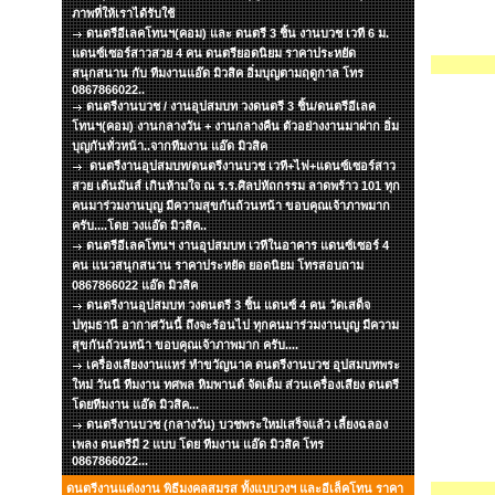
ภาพที่ให้เราได้รับใช้
ดนตรีอีเลคโทนฯ(คอม) และ ดนตรี 3 ชิ้น งานบวช เวที 6 ม.
แดนซ์เซอร์สาวสวย 4 คน ดนตรียอดนิยม ราคาประหยัด
สนุกสนาน กับ ทีมงานแอ๊ด มิวสิค อิ่มบุญตามฤดูกาล โทร
0867866022..
ดนตรีงานบวช / งานอุปสมบท วงดนตรี 3 ชิ้น/ดนตรีอีเลค
โทนฯ(คอม) งานกลางวัน + งานกลางคืน ตัวอย่างงานมาฝาก อิ่ม
บุญกันทั่วหน้า..จากทีมงาน แอ๊ด มิวสิค
ดนตรีงานอุปสมบท/ดนตรีงานบวช เวที+ไฟ+แดนซ์เซอร์สาว
สวย เต้นมันส์ เกินห้ามใจ ณ ร.ร.ศิลปหัถกรรม ลาดพร้าว 101 ทุก
คนมาร่วมงานบุญ มีความสุขกันถ้วนหน้า ขอบคุณเจ้าภาพมาก
ครับ....โดย วงแอ๊ด มิวสิค..
ดนตรีอีเลคโทนฯ งานอุปสมบท เวทีในอาคาร แดนซ์เซอร์ 4
คน แนวสนุกสนาน ราคาประหยัด ยอดนิยม โทรสอบถาม
0867866022 แอ๊ด มิวสิค
ดนตรีงานอุปสมบท วงดนตรี 3 ชิ้น แดนซ์ 4 คน วัดเสด็จ
ปทุมธานี อากาศวันนี้ ถึงจะร้อนไป ทุกคนมาร่วมงานบุญ มีความ
สุขกันถ้วนหน้า ขอบคุณเจ้าภาพมาก ครับ....
เครื่องเสียงงานแหร่ ทำขวัญนาค ดนตรีงานบวช อุปสมบทพระ
ใหม่ วันนี ทีมงาน ทศพล หิมพานต์ จัดเต็ม ส่วนเครื่องเสียง ดนตรี
โดยทีมงาน แอ๊ด มิวสิค...
ดนตรีงานบวช (กลางวัน) บวชพระใหม่เสร็จแล้ว เลี้ยงฉลอง
เพลง ดนตรีมี 2 แบบ โดย ทีมงาน แอ๊ด มิวสิค โทร
0867866022...
ดนตรีงานแต่งงาน พิธีมงคลสมรส ทั้งแบบวงฯ และอีเล็คโทน ราคา