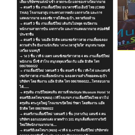
เลี้ยง บริษัทฯขนส่งนำเข้า ลาดกระบัง แจกของรางวัลมากมาย
ดนตรี 3 ชิ้น งานเลี้ยงปีใหม่ ธนาคารซีไอเอ็มบี ไทย (CIMB
THAI) โรงงานยาสูบ กระทรวงการคลัง แจกรางวัล และการ
แสดงมากมาย ฉลองชัย รายได้ทะลุเป้า..หลายร้อยล้าน
ดนตรี 3 ชิ้น งานเลี้ยงปีใหม่ เต้นกันไม่หยุด จนปิดงาน
พนักงานสายการบิน แจกรางวัล และการแสดงมากมาย สปอต์ซิตื้
ประชาชื่น
ดนตรี 3 ชิ้น วงแอ๊ด มิวสิค แดนเซอร์สาวสวย งานเลี้ยงฉลอง
ความสำเร็จ ธีมงานนักเรียน 'เจาะเวลาสู่วัยใส' สนุกสนานสุด
เหวี่ยง นนทบุรี
วง 3 ชิ้น เวที 6 เมตร แดนซ์เซอร์สาวสวย 4 คน งานเลี้ยงปีใหม่
พนักงาน บิ๊กซี สำโรง สนุกสดุดเหวี่ยง กับ แอ๊ด มิวสิค โทร
0867866022
งานเลี้ยงปีใหม่ วงดนตรี 3 ชิ้น ดนตรี 4 ชิ้น เวที+ไฟ และแดนซ์
เซอร์สาวสวย งานเลี้ยงพนักงาน ฉลองความสำเร็จยอดทะลุเป้า
บริษัทฯ โดย ทีมงาน แอ๊ด มิวสิค โทร 0867866022...โทรสอบถาม
ได้......
ตรุษจีน งานปีใหม่คนจีน สถานที่ MeStyle Museum Hotel วง
ดนตรีอีเลคโทนฯ(คอม) เวทีโรงแรมฯ งานเลี้ยงปีใหม่ไทย ยาวไป
ตรุษจีน ตระกูลใหญ่ โรงแรมฯเปิดใหม่ รัชดา โดยทีมงาน แอ๊ด
มิวสิค โทร 0867866022
ดนตรีงานเลี้ยงปีใหม่ วงดนตรี 3 ชิ้น (กลางวัน) แดนซ์ 4 คน
บริษัทฯ ออกแบบตกแต่ง ลาดพร้าว 101 สนุกเต็มที่แจกรางวัลปี
ใหม่ให้พนักงานมากมาย....
ดนตรีอีเลคโทนฯ (คอม) +เวที 6 ม.+งานเลี้ยงปีใหม่ บริษัทฯส่ง