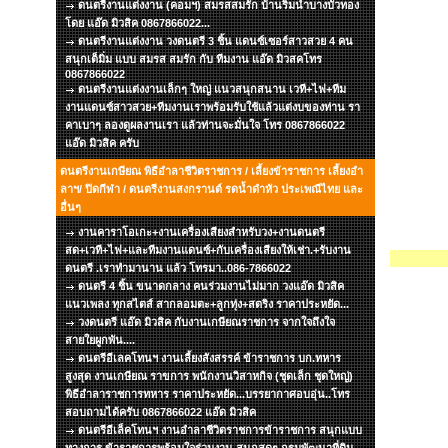
ดนตรีงานแต่งงาน (คอมฯ) สมรสสมรัก บ้านริมน้ำบางบัวทอง
โดย แอ๊ด มิวสิค 0867866022...
ดนตรีงานแต่งงาน วงดนตรี 3 ชิ้น แดนซ์เซอร์สาวสวย 4 คน
สนุกเต็มิ่ม แบบ สมรส สมรัก กับ ทีมงาน แอ๊ด มิวสคโทร
0867866022
ดนตรีงานแต่งงานเล็กๆ ใหญ่ แนวสนุกสนาน เวที+ไฟ+ทีม
งานแดนซ์สาวสวย+ทีมงานเราพร้อมรับใช้แล้วแต่งบของท่าน รา
คาเบาๆ ลองดูผลงานเรา แล้วท่านจะมั่นใจ โทร 0867866022
แอ๊ด มิวสิค ครับ
ดนตรีงานเกษียณ พิธีอำลาชีวิตราชการ / เลี้ยงข้าราชการ เลี้ยงอำ
ลาฯ/ ปิดกีฬา / ดนตรีงานสงกรานต์ รดน้ำดำหัว ประเพณีไทย และ
อื่นๆ
งานคาราโอเกะ+งานเครื่องเสียงสำหรับวง+งานดนตรี
สด+เวที+ไฟ+และทีมงานแดนซ์+กับเครื่องเสียงให้เช่า.+รับงาน
ดนตรี .เราทำมานาน แล้ว โทรมา..086-7866022
ดนตรี 4 ชิ้น ขนาดกลาง คนร่วมงานไม่มาก วงแอ๊ด มิวสิค
แนวเพลง ทุกสไตส์ สากลอมตะ+ลูกทุ่ง+สตริง ราคาประหยัด...
วงดนตรี แอ๊ด มิวสิค กับงานเกษียณราชการ จากใจถึงใจ
สายใยผูกพัน....
ดนตรีอีเลคโทนฯ งานเลี้ยงสังสรรค์ ข้าราชการ บก.ทหาร
สูงสุด งานเกษียณ ราขการ พนักงานวิสาหกิจ (ชุดเล็ก ชุดใหญ่)
พิธีอำลาราชการทหาร ราคาประหยัด...บรรยากาศอบอุ่น..โทร
สอบถามได้ครับ 0867866022 แอ๊ด มิวสิค
ดนตรีอีเล็คโทนฯ งานอำลาชีวิตราชการข้าราชการ สนุกแบบ