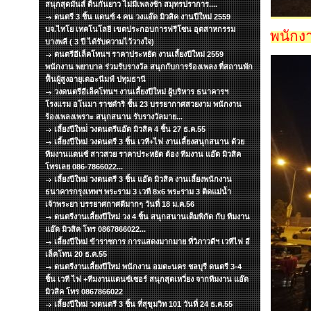
สนุกสุดมันส์ ดิ้นกันยาว ไม่มีเพลงช้า สมุทรปราการ....
ดนตรี 3 ชิ้น แดนซ์ 4 คน วงแอ๊ด มิวสิค งานปีใหม่ 2559
บจ.ไทโย เทคโนโลยี เขตประกอบการฟรีโซน อุตสาหกรรม
พนักงา
บางพลี ( 3 ปี ได้รับความไว้วางใจ)
ดนตรีอีเล็คโทนฯ ราคาประหยัด งานเลี้ยงปีใหม่ 2559
พนักงาน พยาบาล ร่วมรับรางวัล สนุกกับการร้องเพลง ที่สถานพัก
ฟื้นผู้สูงอายุเดอะนีมฟ์ ปทุมธานี
วงดนตรีอีเล็คโทนฯ งานเลี้ยงปีใหม่ ผู้บริหาร ธนาคารฯ
โรงแรม อโนมา ราชดำริ ชั้น 23 บรรยากาศสวยงาม พนักงาน
ร้องเพลงเพราะ สนุกสนาน รับรางวัลมาย...
เลี้ยงปีใหม่่ วงดนตรีแอ๊ด มิวสิค 4 ชิ้น 27 ธ.ค.55
เลี้ยงปีใหม่ วงดนตรี 3 ชิ้น เวที+ไฟ งานเลี้ยงสนุกสนาน ด้วย
ทีมงานแดนซ์ สาวสวย ราคาประหยัด ต้อง ทีมงาน แอ๊ด มิวสิค
โทรเลย 086-7866022...
เลี้ยงปีใหม่ วงดนตรี 3 ชิ้น แอ๊ด มิวสิค งานเลี้ยงพนักงาน
ธนาคารกรุงเทพฯ พระราม 3 เวที 8x6 พระราม 3 ติดแม่น้ำ
เจ้าพระยา บรรยาศกาศดีมากๆ วันที่ 18 ม.ค.56
ดนตรีงานเลี้ยงปีใหม่ วง 4 ชิ้น สนุกสนานเต็มพิกัด กับ ทีมงาน
แอ๊ด มิวสิค โทร 0867866022...
เลี้ยงปีใหม่ ข้าราชการ การแสดงมากมาย ที่วิภาวดีฯ เวทีไฟ อี
เล็คโทน 20 ธ.ค.55
ดนตรีงานเลี้ยงปีใหม่ พนักงาน อมตะนคร ชลบุรี ดนตรี 3-4
ชิ้น เวที ไฟ +ทีมงานแดนซ์เซอร์ สนุกสุดเหวี่ยง จากทีมงาน แอ๊ด
มิวสิค โทร 0867866022
เลี้ยงปีใหม่ วงดนตรี 3 ชิ้น ที่สุขุมวิท 101 วันที่ 24 ธ.ค.55