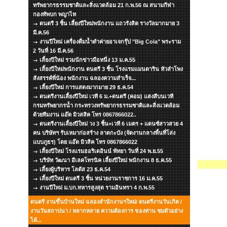
ทรัพยากรธรรมชาติและสิ่งแวดล้อม 21 ก.พ.56 ณ สนามกีฬา
กองทัพบก พญาไท
ดนตรี 3 ชิ้น เลี้ยงปีใหม่พนักงาน แถวรังสิต รางวัลมากมาย 3
มี.ค.56
งานปีใหม่ เครื่องดื่มน้ำดำค่ายอาเจกรุ๊ป "Big Cola" พระราม
2 วันที่ 16 มี.ค.56
เลี้ยงปีใหม่ รวมนักข่าวมือหนึ่ง 13 ม.ค.55
เลี้ยงปีใหม่พนักงาน ดนตรี 3 ชิ้น โรงแรมแมนดาริน หัวลำโพง
สังสรรค์พี่น้อง พนักงาน ฉลองความสำเร็จ...
เลี้ยงปีใหม่ การแสดงมากมาย 29 ธ.ค.54
ดนตรีงานเลี้ยงปีใหม่ เวที 6 ม.+ดนตรี (คอม) แสงสีบนเวที
กรมทรัพยากรน้ำ กระทรวงทรัพยากรธรรมชาติและสิ่งแวดล้อม
ด้วยทีมงาน แอ๊ด มิวสสิค โทร 0867866022..
ดนตรีงานเลี้ยงปีใหม่ วง 3 ชิ้น+เวที 6 เมตร + แดนซ์สาวสวย 4
คน บริษัทฯ รับเหมาก่อสร้าง ลาดกะบัง (จัดงานกลางพื้นที่โล่ง
แบบภูธร) โดย แอ๊ด มิวสิค โทร 0867866022
เลี้ยงปีใหม่ โรงแรมฮอริเดอินน์ พัทยา วันที่ 24 พ.ย.55
บริษัท วัฒนา อีเลคโทรนิค เลี้ยงปีใหม่ พนักงาน 8 ธ.ค.55
เลี้ยงผู้บริหาร โลตัส 23 ธ.ค.54
เลี้ยงปีใหม่ ดนตรี 3 ชิ้น หน่วยงานราชการ 16 ม.ค.55
งานปีใหม่ ม.บก.ทหารสูงสุด รามอินทรา 4 ก.พ.55
ดนตรี งานขึ้นบ้านใหม่ ฉลองสำนักงานฯใหม่/ ดนตรีงานวันเกิด /
งานวันสถาปนา / หลากหลาย ความต้องการ ของท่าน ชมตัวอย่าง
ได้...