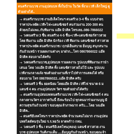
ดนตรีงานบวช งานอุปสมบท ทั้งในบ้าน ในวัด ทั้งวง เวที เล็กใหญ่ ดู
ตัวอย่างได้..
ดนตรีงานบวช งานอีเล็คโทนฯ ดนตรีวง 3-4 ชิ้น แบบง่ายๆ
ราคาประหยัด เวที+ไฟ+แดนซ์เซอร์ คนร่วมงาน 200-300 คน
ด้วยงบไม่แพง..กับทีมงาน แอ๊ด มิวสิค โทรเลย..086-7866022
วงดนตรีวง 3 ชิ้น ดนตรีวง 4-5 ชิ้น+เวที+แดนซ์เซอร์สาวสวย
โดย ทีมงาน แอ๊ด มิวสิค นักร้อง เวที ทีมงาน แดนซ์เซอร์ สาวสวย
ราคาประหยัด ดนตรีงานบวช / ฤกษ์เย็นสบาย อิ่มบุญ สนุกสนาน
กันถ้วนหน้า รวมผลงานต่างๆ มาฝาก...โทร 0867866022 แอ๊ด
มิวสิค สอบถามได้ครับ
วงดนตรีงานบวช,อุปสมบท รวมผลงาน รูปแบบที่ทีมงานเรานำ
เสนอ โดย วงแอ๊ด มิวสิค ทั้ง แดนซ์สาวสวยไม่โป้ และ รูปแบบ
เวทีงานกลางแจ้ง ชมตัวอย่างงานที่เราไปทำการแสดงได้ หรือ
สอบถาม โทร 0867866022..แอ๊ด มิวสิค ครับ
วงดนตรี 3 ชิ้น ยอดนิยม โดยแอ๊ด มิวสิค เวทีไฟ ขนาด 6 ม
แดนซ์ 4 คน งานอุปสมบท วัดฯ ชมตัวอย่างได้ครับ
ดนตรีงานอุปสมบท/ดนตรีงานบวช เวที+ไฟ+แดนซ์เซอร์ 4 คน
กลางลานวัดฯ อากาศวันนี้ ถึงจะร้อนไป ทุกคนมาร่วมงานบุญ มี
ความสุขกันถ้วนหน้า ขอบคุณเจ้าภาพมาก ครับ....โดย วงแอ๊ด
มิวสิค..
ดนตรีอีเลคโทนฯ ราคาประหยัด จำนวนคนไม่มาก งานอุปสม
บทสไตส์คนรุ่นใหม่ ร.ร.หอวัง ลาดพร้าว กทม.
วงดนตรี 3 ชิ้น / ดนตรีอีเลคโทน(คอม) แดนซ์ สาวสวย งาน
บวช อุปสมบท วันดีงานเต็ม ....อิ่มบุญกันถ้วนหน้า..ขอบคุณเจ้า