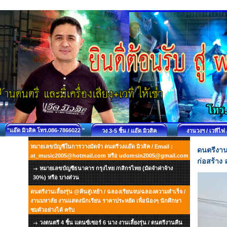
"แอ๊ด มิวสิค โทร.086-7866022 "
วง 3-5 ชิ้น / แอ๊ด มิวสิค
งานวงฯ / เวทีไฟ 
หมายเลขบัญชีในการวางมัดจำ ดนตรีวงแอ๊ด มิวสิค / Email :
ดนตรีงานเ
at_music2005@hotmail.com หรือ udomsin2005@gmail.com
ก่อสร้าง
หมายเลขบัญชีธนาคาร กรุงไทย /กสิกรไทย (มัดจำค่าจ้าง
30%) หรือ บางส่วน
ดนตรีงานเลี้ยงรุ่น @คืนสู่เหย้า / ฉลองเรียนจบ/ฉลองความสำเร็จ /
งานมหาลัย งานแสดงนักเรียน ราคาประหยัด เพื่อน้องๆ นักศึกษา
ชมตัวอย่างได้ ครับ
วงดนตรี 4 ชิ้น แดนซ์เซอร์ 6 นาง งานเลี้ยงรุ่น / ดนตรีงานคืน