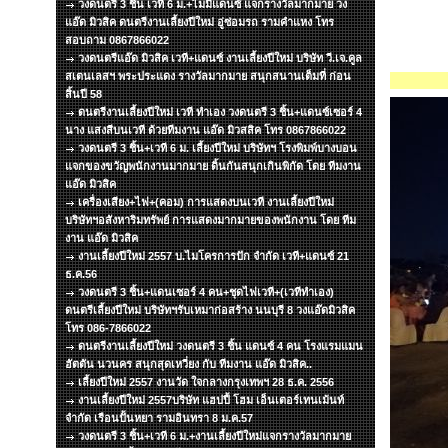
วงดนตรี 3 ชิ้น เวที 6 ม.+ไมมีแดนซ์ แจกรางวัลมากมาย วง
แอ๊ด มิวสิค ดนตรีงานเลี้ยงปีใหม่ อู่ซ่อมรถ รามคำแหง โทร
สอบถาม 0867866022
วงดนตรีแอ๊ด มิวสิค เวที+แดนซ์ งานเลี้ยงปีใหม่ บริษัท วี.เจ.คูล
สเตนเลสฯ พระประแดง รางวัลมากมาย สนุกสนานเต็มที่ ก่อน
สิ้นปี 58
ดนตรีงานเลี้ยงปีใหม่ เวที ทำเอง วงดนตรี 3 ชิ้น+แดนซ์เซอร์ 4
นาง แสงสีบนเวที ด้วยทีมงาน แอ๊ด มิวสสิค โทร 0867866022
วงดนตรี 3 ชิ้น+เวที 6 ม. เลี้ยงปีใหม่ บริษัทฯ โรงพิมพ์บางบอน
แจกของขวัญพนักงานมากมาย ดิ้นกันสนุกเกินพิกัด โดย ทีมงาน
แอ๊ด มิวสิค
เครื่องเสียง+ไฟ+(คอม) การแสดงบนเวที งานเลี้ยงปีใหม่
บริษัทฯอสังหาริมทรัพย์ การแสดงมากมายของพนักงาน โดย ทีม
งาน แอ๊ด มิวสิค
งานเลี้ยงปีใหม่ 2557 บ.ไมโครการปัก จำกัด เวที+แดนซ์ 21
ธ.ค.56
วงดนตรี 3 ชิ้น+แดนเซอร์ 4 คน+ชุดไฟเวที+(เวทีทำเอง)
ดนตรีเลี้ยงปีใหม่ บริษัทฯรับเหมาก่อสร้าง นนบุรี 8 วงแอ๊ดมิวสิค
โทร 086-7866022
ดนตรีงานเลี้ยงปีใหม่ วงดนตรี 3 ชิ้น แดนซ์ 4 คน โรงแรมแมน
ฮัตตัน นวนคร สนุกสุดเหวี่ยง กับ ทีมงาน แอ๊ด มิวสิค..
เลี้ยงปีใหม่ 2557 งานวัด ใจกลางกรุงเทพฯ 28 ธ.ค. 2556
งานเลี้ยงปีใหม่ 2557บริษัท แฮปปี้ โฮม เอ็นเตอร์เทนเม้นท์
จำกัด เรือนปั้นหยา รามอินทรา 8 ม.ค.57
วงดนตรี 3 ชิ้น+เวที 6 ม.+งานเลี้ยงปีใหม่แจกรางวัลมากมาย