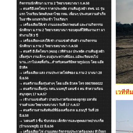
กิจกรรมนักศึกษา ม.ราม 2 วิทยาเขตบางนา ก.ค.58
ดนตรีอีเลคโทนฯ ราคาประหยัด งานคืนสู่เหย้า สพช. ม1 รุ่น
แรก โรงเรียนวัดพลับพลาไชย กทม. เพื่อนๆ ประสบความสำเร็จ
ในอาชีพ แถมหาเงินเข้า โรงเรียนฯ
เครื่องเสียงให้เช่า งานแถลงเปิดภาพยนต์ และงานกิจกรรม
นักศึกษา ม.ราม 2 วิทยาเขตบางนา ขอบคุณที่ให้ทีมงานเรา มา
ทำงานให้ 3 ปี
เครื่องเสียง+แสงให้เช่า งานแข่งตำส้มตำ งานกิจกรรม
นักศึกษา ม.ราม 2 วิทยาเขตบางนา ก.ค.58
ดนตรี อีเล็คโทนฯ (คอม) เวทีทำเอง ประหยัด งานคืนสู่เหย้า
เลี้ยงรุ่นฯ งานเล็กๆ อบอุ่นระหว่างพี่น้อง..แม้จะเรียนจบไป
นาน..เราไม่เคยทิ้งกัน...สำหรับดนตรีมีหลายรูปแบบ โดย แอ๊ด
มิวสิค
เครื่องเสียง แสง งานประกวดโฟค์ซอง ม.ราม 2 บางนา 28
มิ.ย.56
ดนตรีงานเลี้ยงรุ่นต่างๆ โดย แอ๊ด มิวสค โทร 0867866022
ดนตรีงานเลี้ยงรุ่น กศน.นนทบุรี แดนซ์ 4 คน ท้าความร้อน
เวทีที
สนุกสุดๆ 17 พ.ค.57
เช้างานแข่งส้มตำ บ่ายประกวดร้องเพลงลูกทุ่ง มหาลัย
รามคำแหง วิทยาเขตบางนา วันที่ 17 ก.ค.57
ดนตรีงานสานสัมพันธ์พี่น้องเครื่องกล ม.ธนบุรี วันที่ 28
มิ.ย.58
วงดนตรี 3 ชิ้น ขับกล่อม เด็กพิการและทุพพลภาพปากเกร็ด
(บ้านนนทภูมิ) 22 มิ.ย.56
เครื่องเสียง ไฟ งานแสดง กิจกรรมประกวดร้องเพลง หัวใจลูก