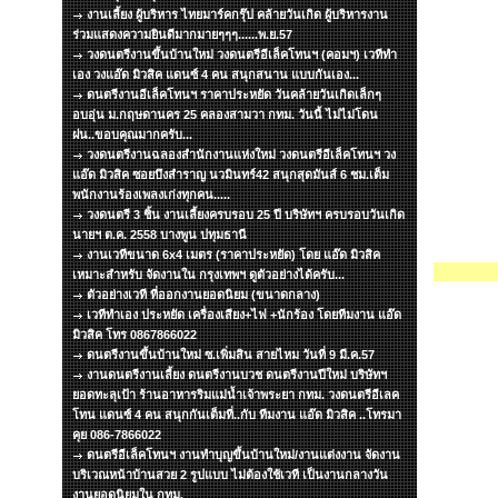
งานเลี้ยง ผู้บริหาร ไทยมาร์คกรุ๊ป คล้ายวันเกิด ผู้บริหารงาน
ร่วมแสดงความยินดีมากมายๆๆๆ......พ.ย.57
วงดนตรีงานขึ้นบ้านใหม่ วงดนตรีอีเล็คโทนฯ (คอมฯ) เวทีทำ
เอง วงแอ๊ด มิวสิค แดนซ์ 4 คน สนุกสนาน แบบกันเอง...
ดนตรีงานอีเล็คโทนฯ ราคาประหยัด วันคล้ายวันเกิดเล็กๆ
อบอุ่น ม.กฤษดานคร 25 คลองสามวา กทม. วันนี้ ไม่ไม่โดน
ฝน..ขอบคุณมากครับ...
วงดนตรีงานฉลองสำนักงานแห่งใหม่ วงดนตรีอีเล็คโทนฯ วง
แอ๊ด มิวสิค ซอยบึงสำราญ นวมินทร์42 สนุกสุดมันส์ 6 ชม.เต็ม
พนักงานร้องเพลงเก่งทุกคน.....
วงดนตรี 3 ชิ้น งานเลี้ยงครบรอบ 25 ปี บริษัทฯ ครบรอบวันเกิด
นายฯ ต.ค. 2558 บางพูน ปทุมธานี
งานเวทีขนาด 6x4 เมตร (ราคาประหยัด) โดย แอ๊ด มิวสิค
เหมาะสำหรับ จัดงานใน กรุงเทพฯ ดูตัวอย่างได้ครับ...
ตัวอย่างเวที ที่ออกงานยอดนิยม (ขนาดกลาง)
เวทีทำเอง ประหยัด เครื่องเสียง+ไฟ +นักร้อง โดยทีมงาน แอ๊ด
มิวสิค โทร 0867866022
ดนตรีงานขึ้นบ้านใหม่ ซ.เพิ่มสิน สายไหม วันที่ 9 มี.ค.57
งานดนตรีงานเลี้ยง ดนตรีงานบวช ดนตรีงานปีใหม่ บริษัทฯ
ยอดทะลุเป้า ร้านอาหารริมแม่น้ำเจ้าพระยา กทม. วงดนตรีอีเลค
โทน แดนซ์ 4 คน สนุกกันเต็มที่..กับ ทีมงาน แอ๊ด มิวสิค ..โทรมา
คุย 086-7866022
ดนตรีอีเล็คโทนฯ งานทำบุญขึ้นบ้านใหม่/งานแต่งงาน จัดงาน
บริเวณหน้าบ้านสวย 2 รูปแบบ ไม่ต้องใช้เวที เป็นงานกลางวัน
งานยอดนิยมใน กทม.