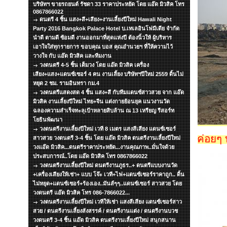
บริษัทฯ ขายรถยนต์ รัชดา 33 ราคาประหยัด โดย แอ๊ด มิวสิค โทร
0867866022
ดนตรี 4 ชิ้น แสง+สี+เสียง+งานเลี้ยงปีใหม่ Hawali Night
Party 2016 Bangkok Palace Hotel บ.เทเลอินโฟมีเดีย จำกัด
นำดี ตามดี ซ้อมดี งานออกมาที่สุดแห่งปี ต้องนิ้วให้ ผู้บริหาร
เอาใจใส่ทุกรายการ ขอบคุณ บอส คุณอำนวยฯ ที่ให้ความไว้
วางใจ กับ แอ๊ด มิวสิค และทีมงาน
วงดนตรี 4-5 ชิ้น เต็มวง โดย แอ๊ด มิวสิค เครื่อง
เสียง+แสง+แดนซ์เซอร์ 4 คน งานเลี้ยง บริษัทฯปีใหม่ 2559 ดิ้นไม่
หยุด 2 ชม. รามอินทรา กม.4
วงดนตรีแสดงสด 4 ชิ้น แสง+สี กับทีมแดนซ์สาวสวย จาก แอ๊ด
มิวสิค งานเลี้ยงปีใหม่ ไทย+จีน แต่งกายย้อนยุค แนวงานวัด
ฉลองความสำเร็จทะลุเป้าหลายสิบล้าน ณ 13 เหรียญ รีสอร์ท
โยธินพัฒนา
วงดนตรีงานเลี้ยงปีใหม่ เวที 8 เมตร แสงสีเสียง แดนซ์เซอร์
ค่อยๆ 
สาวสวย วงดนตรี 3-4 ชิ้น โดย แอ๊ด มิวสิค ดนตรีงานเลี้ยงปีใหม่
วงแอ๊ด มิวสิค...ดนตรีราคาประหยัด...งานคุณภาพ..มั่นใจด้วย
ประสบการณ์..โดย แอ๊ด มิวสิค โทร 0867866022
วงดนตรีงานเลี้ยงปีใหม่ ดนตรีงานภูธร..+ ดนตรีแบบงานวัด
+เครื่องเสียงให้เช่า+ แบบ โจ๊ะ เวที+ไฟ+แดนซ์เซอร์ราคาถูก.. ดิ้น
ไม่หยุด+แดนซ์เซอร์+ร้องเอง..มันส์ๆๆ..แดนซ์เซอร์ สาวสวย โดย
วงดนตรี แอ๊ด มิวสิค โทร 086-7866022...
วงดนตรีงานเลี้ยงปีใหม่ เวทีให้เช่า แสงสีเสียง แดนซ์เซอร์สาว
สวย / ดนตรีงานเลี้ยงสังสรรค์ / ดนตรีงานแต่ง / ดนตรีงานบวช
วงดนตรี 3-4 ชิ้น แอ๊ด มิวสิค ดนตรีงานเลี้ยงปีใหม่ สนุกสนาน