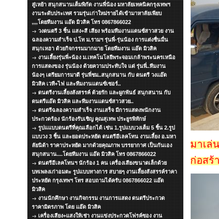
สู่เหย้า สนุกสนานเต็มพิกัด งานพี่น้อง มหาลัยเทคนิคกรุงเทพฯ
งานระดับประเทศ รวมรุ่นเก่าใหม่รายได้เข้ามาหาลัยเพียบ
,,,,โดยทีมงาน แอ๊ด มิวสิค โทร 0867866022
วงดนตรี 3 ชิ้น แสง+สี เสียง พร้อมทีมงานแดนซ์สาวสวย งาน
ฉลองความสำเร็จ ป.โท ม.รามฯ รุ่นพี่-รุ่นน้อง การแต่งชื่นมื่น
สนุกเหฮา ด้วยกิจกรรมมากมาย โดยทีมงาน แอ๊ด มิวสิค
งานเลี้ยงรุ่นพี่+น้อง ม.เทคโนโลยีพระจอมเกล้าพระนครเหนือ
การแสดงของ รุ่นน้อง ด้วยความประทับใจ แด่ รุ่นพี่..ทีมงาน
น้องๆ เตรียมการมาดี รุ่นพี่ชม..สนุกสนาน กับ ดนตรี วงแอ๊ด
มิวสิค เวที+ไฟ และทีมงานแดนซ์เซอร์..
ดนตรีงานเลี้ยงสังสรรค์ ด้วยรัก และผูกพันธ์ สนุกสนาน กับ
ดนตรีแอ๊ด มิวสิค และทีมงานแดนซ์สาวสวย..
ดนตรีฉลองความสำเร็จ งานเสร็จ มีการแสดงพนักงาน
ประกวดร้อง นักร้องรับเชิญ คุณสุเทพ ประยูรพิทักษ์
รูปแแบบดนตรีที่คุณเลือกได้ เช่น 1.รูปแบบวงเต็ม 5 ชิ้น 2.รูป
แบบวง 3 ชิ้น และยอดประหยัด ดนตรีอีเลคโทน งานเลี้ยง อ.มหา
มาเล่น
ลัยนิด้า ราคาประหยัด มากด้วยคุณภาพ บรรยากาศ เป็นกันเอง
สนุกสนาน....โดยทีมงาน แอ๊ด มิวสิค โทร 0867866022
ก่อสร้
ดนตรีอีเลคโทนฯ นักร้อง 1 คน เครื่องเสียงขนาดเล็กด้วย
บทเพลงเก่าอมตะ รูปแบบทางการ สบายๆ งานเลึ้ยงสังสรรค์ราคา
ประหยัด กรุงเทพฯ โทร สอบถามได้ครับ 0867866022 แอ๊ด
มิวสิค
งานนักศึกษา งานกิจกรรม งานการแสดง ดนตรีประกวด
ราคามิตรภาพ โดย แอ๊ด มิวสิค
เครื่องเสียง+แสงให้เช่า งานแข่งประกวดโฟรค์ซอง งาน