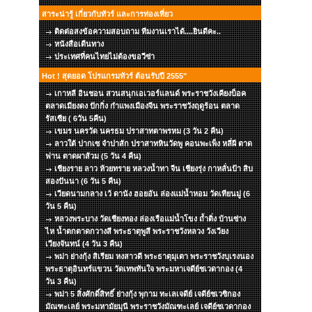
สาระน่ารู้ เกี่ยวกับทัวร์ และการท่องเที่ยว
ติดต่อสงข้อความสอบถาม ทีมงานเราได้....ยินดีคะ..
หนังสือเดืนทาง
ประเทศที่คนไทยไม่ต้องขอวีซ่า
Hot ! สุดยอด โปรแกรมทัวร์ ต้อนรับปี 2555"
เกาหลี อินชอน สวนสนุกเอเวอร์แลนด์ พระราชวังเคียงบ็อค
ตลาดเมียงดง ปักกิ่ง กำแพงเมืองจีน พระราชวังฤดูร้อน ตลาด
รัสเซีย ( 6วัน 5คืน)
เขมร นครวัด นครธม ปราสาทตาพรหม (3 วัน 2 คืน)
ลาวใต้ ปากเซ จำปาสัก ปราสาทหินวัดพู คอนพะเพ็ง หลี่ผี ตาด
ฟาน ตาดผาส้วม (5 วัน 4 คืน)
เชียงราย ลาว ห้วยทราย หลวงน้ำทา จีน เชียงรุ่ง กาหลั่นป้า สิบ
สองปันนา (6 วัน 5 คืน)
เวียดนามกลาง เว้ ดานัง ฮอยอัน ล่องแม่น้ำหอม วัดเทียนมู่ (6
วัน 5 คืน)
หลวงพระบาง วัดเชียงทอง ล่องเรือแม่น้ำโขง ถ้ำติ่ง บ้านซ่าง
ไห น้ำตกตาดกวางสี พระธาตุพูสี พระราชวังหลวง วังเวียง
เวียงจันทน์ (4 วัน 3 คืน)
พม่า ย่างกุ้ง สิเรียม หงสาวดี พระธาตุมุเตา พระราชวังบุเรงนอง
พระธาตุอินทร์แขวน วัดเทพทันใจ พระมหาเจดีย์ชเวดากอง (4
วัน 3 คืน)
พม่า 5 สิ่งศักดิ์สิทธิ์ ย่างกุ้ง พุกาม ทะเลเจดีย์ เจดีย์ชเวซิกอง
มัณฑะเลย์ พระมหามัยมุนี พระราชวังมัณฑะเลย์ เจดีย์ชเวดากอง