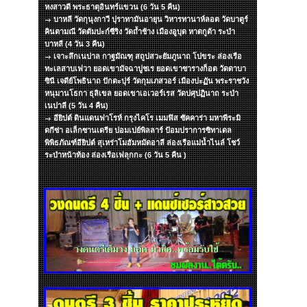
หงสาวดี พระธาตุอินทร์แขวน (6 วัน 5 คืน)
บาหลี วัดกุนุงกาวี ปุราทามันอายุน วิหารทานาห์ลอต วัดบาตูร์
คินตามณี วัดตัมปะก์ซีริง วัดถ้ำช้าง เมืองอูบุด หาดกูต้า ระบำ
บาหลี (4 วัน 3 คืน)
เจาะลึกเนปาล กาฐมัณฑุ สถูปสวะยัมภูนาถ โปขระ ล่องเรือ
ทะเลสาบเฟวา ยอดเขามัจฉาปูชเร ยอดเขาซารางก็อต วัดดาบา
ซินี เจดีย์โพธินาถ ปักตะปุร์ วัดกุมเภสวอร์ เมืองปะฏัน พระราชวัง
หนุมานโธกา ธุลิเขล ยอดเขาเอเวอร์เรส วัดปศุปฏินาถ ระบำ
เนปาลี (5 วัน 4 คืน)
อียิปต์ ดินแดนฟาโรห์ กรุงไคโร เมมฟิส ซัคคาร่า มหาพีระมิ
ดกีซ่า อเล็กซานเดรีย ปอมเปย์พิลลาร์ ป้อมปราการซิทาเดล
พิพิธภัณฑ์อียิปต์ สุเหร่าโมฮัมหมัดอาลี ล่องเรือแม่น้ำไนล์ โชว์
ระบำหน้าท้อง ล่องเรือเฟลุกกะ (6 วัน 5 คืน )