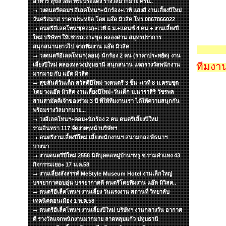
อาหาร สุขสวัสดิ์ พระประแดง รางวัลมากมาย ครับ..
วงดนตรีคอมฯ อีเลคโทนฯ+นักร้อง+เวที แสงสี งานเลี้ยงปีใหม่
วันคริสมาส ราคาประหยัด โดย แอ๊ด มิวสิค โทร 0867866022
ดนตรีอีเลคโทนฯ(คอม)+เวที 6 ม.+แดนซ์ 4 คน + งานเลี้ยงปี
ใหม่ บริษัทฯ ให้เช่ารถเจาะขุด คลองด่าน สมุทรปราการ
สนุกสนานยาวไป จากทีมงาน แอ๊ด มิวสิค
วงดนตรีอีเลคโทนฯ(คอม) นักร้อง 2 คน (ราคาประหยัด) งาน
ทีมงาน
เลี้ยงปีใหม่ คลองหลวงปทุมธานี สนุกสนาน แจกรางวัลพนักงาน
มากมาย กับ แอ๊ด มิวสิค
สุขสันต์วันเด็ก สวัสดีปีใหม่ วงดนตรี 3 ชิ้น +เวที 8 ม.ครบชุด
โดย วงแอ๊ด มิวสิค งานเลี้ยงปีใหม่+วันเด็ก ม.นาราสิริ วัชรพล
สานสามัคคีเจ้าของร่วม 3 ปี ที่ให้ทีมงานเรา ได้ให้ความสนุกกัน
พร้อมรางวัลมากมาย...
วงอีเลคโทนฯ+คอม+นักร้อง 2 คน ดนตรีเลี้ยงปีใหม่
รามอินทรา 117 จัดง่ายๆหน้าบริษัทฯ
ดนตรีงานเลี้ยงปีใหม่ เลี้ยงพนักงานฯ สนามกลอฟ์ธนาฯ
บางนา
งานดนตรีปีใหม่ 2558 นิติบุคคลหมู่บ้านฯหรู ซ.รามคำแหง 43
กิจกรรมเยอะ 17 ม.ค.58
งานเลี้ยงสังสรรค์ MeStyle Museum Hotel งานเล็กใหญ่
บรรยากาศอบอุ่น บรรยากาศดี ดนตรีโดยทีมงาน แอ๊ด มิวิสค..
ดนตรีอีเล็คโทนฯ งานเลี้ยง วันแรงงาน สถานที่ วิทยาลับ
เทคนิคดอนเมือง 1 พ.ค.58
ดนตรีอีเล็คโทนฯ งานเลี้ยงปีใหม่ บริษัทฯ งานกลางวัน อากาศ
ดี รางวัลแจกพนักงานมากมาย ลาดหลุมแก้ว ปทุมธานี