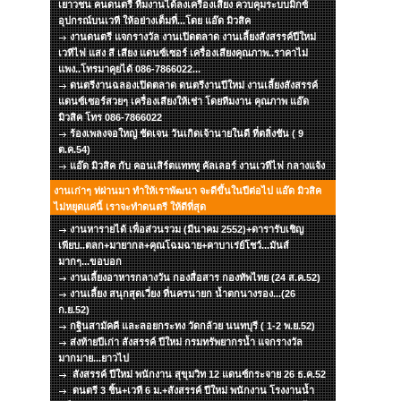
เยาวชน คนดนตรี ทีมงานได้ลงเครื่องเสียง ควบคุมระบบมิกซ์
อุปกรณ์บนเวที ให้อย่างเต็มที่...โดย แอ๊ด มิวสิค
งานดนตรี แจกรางวัล งานเปิดตลาด งานเลี้ยงสังสรรค์ปีใหม่
เวทีไฟ แสง สี เสียง แดนซ์เซอร์ เครื่องเสียงคุณภาพ..ราคาไม่
แพง..โทรมาคุยได้ 086-7866022...
ดนตรีงานฉลองเปิดตลาด ดนตรีงานปีใหม่ งานเลี้ยงสังสรรค์
แดนซ์เซอร์สวยๆ เครื่องเสียงให้เช่า โดยทีมงาน คุณภาพ แอ๊ด
มิวสิค โทร 086-7866022
ร้องเพลงจอใหญ่ ชัดเจน วันเกิดเจ้านายในดี ที่ตลิ่งชัน ( 9
ต.ค.54)
แอ๊ด มิวสิค กับ คอนเสิร์ตแทททู คัลเลอร์ งานเวทีไฟ กลางแจ้ง
งานเก่าๆ ท่ผ่านมา ทำให้เราพัฒนา จะดีขึ้นในปีต่อไป แอ๊ด มิวสิค
ไม่หยุดแค่นี้ เราจะทำดนตรี ให้ดีที่สุด
งานหารายได้ เพื่อส่วนรวม (มีนาคม 2552)+ดารารับเชิญ
เพียบ..ตลก+มายากล+คุณโฉมฉาย+คาบาเร่ย์โชว์...มันส์
มากๆ...ขอบอก
งานเลี้ยงอาหารกลางวัน กองสื่อสาร กองทัพไทย (24 ส.ค.52)
งานเลี้ยง สนุกสุดเวี่ยง ที่นครนายก น้ำตกนางรอง...(26
ก.ย.52)
กฐินสามัคคี และลอยกระทง วัดกล้วย นนทบุรี ( 1-2 พ.ย.52)
ส่งท้ายปีเก่า สังสรรค์ ปีใหม่ กรมทรัพยากรน้ำ แจกรางวัล
มากมาย...ยาวไป
สังสรรค์ ปีใหม่ พนักงาน สุขุมวิท 12 แดนซ์กระจาย 26 ธ.ค.52
ดนตรี 3 ชิ้น+เวที 6 ม.+สังสรรค์ ปีใหม่ พนักงาน โรงงานน้ำ