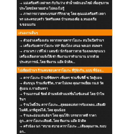
แม่เครือศรี เหล่าพร กับวันว่าง ทำน้ำหมักเอนไซม์ เพื่อสุขภาพ
ประโยชน์หลายอย่าง ไม่ลองไม่รู้
ภาพการถวายพระบรมสารีริกธาตุ โดย คุณแม่เครือศรี เหลา
พร และครอบครัว วัดศรีมงคล บ้านหนองผือ อ.หนองเรือ
จ.ขอนแก่น
เสนองานอื่นๆ
ตัวอย่างเครื่องเล่น หลากหลายคาราโอเกะ สนใจเปิดร้านฯ
เครื่องร้องคาราโอเกะ VIP ห้องโถง เสนอ พลเอก สมพลฯ
งานวงฯ / เวทีไฟ / แดนซ์ / นักร้องสาวสวย ร้องเพลงทุกแนว
เครื่องเสียงกลางแจ้งให้เช่า ทีมงานเราทำมานาน มากด้วย
ประสบการณ์..โดย ทีมงาน แอ๊ด มิวสิค...
ไปเยี่ยมบ้านฯ ร้านคนชอบคาราโอเกะ ที่รู้จักกัน..แบบ พี่น้อง...
คาราโอเกะ บ้านพี่ชัยพรฯ +พี่นคร ชวนชื่นซิตี้ ซ.วัดคู้บอน
ต้นขนุน ร้านเพือชีวิต..ราคาไม่แพง คุณภาพเยี่ยม กม.8 วัด
คู้บอน ถ.รามอินทรา
ร้านแกรนด์ ชิลด์ ด้านหลังห้างแฟชั่นไอซ์แลนด์ โดย ป๋าไพ
รินฯ
ร้านโพธิ์เงิน คาราโอเกะ...สุดยอดแห่งการร้องเพลง..เสียงดี/
ไมค์ดี..มาพิสูจน์ได้..โดย คุณน้อย
ร้านละอ่อนเล่นล้อฯ โดย คุณโจ๊ก บรรยากาศดี ราคา
ถูก...คาราโอเกะเสียงดี..โดย ทีมงาน แอ๊ด มิวสิค
ครัวน้อง นก "สบาย สบาย คาราโอเกะ ...เสียงคุณภาพ..ขอบ
อก..