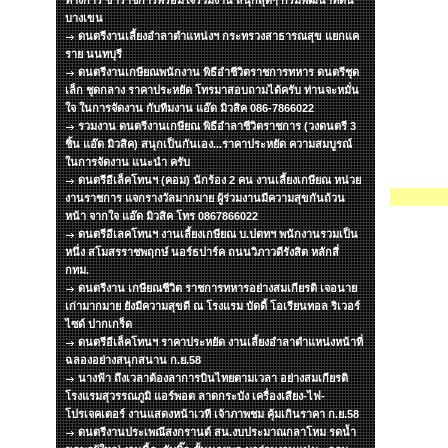
ทางการ ข้าราชการพร้อมใจร่วมงาน สนุกสุดๆ กรมพัฒนาที่ดิน
บางเขน
ดนตรีงานเลี้ยงอำลาตำแหน่งฯ กระทรวงสาธารณสุข แยกแค
ราย นนทบุรี
ดนตรีงานเกษียณพนักงาน พิธีอำชีวิตราชการทหาร ดนตรีชุด
เล็ก ชุดกลาง ราคาประหยัด โทรมาสอบถามได้ครับ ท่านจะหมั่น
ใจ ในการจัดงาน กับทีมงาน แอ๊ด มิวสิค 086-7866022
รวมงาน ดนตรีงานเกษียณ พิธีอำลาชีวิตราชการ (วงดนตรี 3
ชิ้น แอ๊ด มิวสิค) สนุกเป็นกันเอง...ราคาประหยัด ความสมบูรณ์
ในการจัดงาน แนะนำ ครับ
ดนตรีอีเล็คโทนฯ (คอม) นักร้อง 2 คน งานเลี้ยงเกษียณ หน่วย
งานราชการ แจกรางวัลมากมาย ผู้ร่วมงานมีความสุขกันถ้วน
หน้า จากใจ แอ๊ด มิวสิค โทร 0867866022
ดนตรีอีเลคโทนฯ งานเลี้ยงเกษียณ บ.ปตทฯ พนักงานรวมเป็น
หนึ่ง สโมสรราชพฤกษ์ นอร์ธปาร์ค ถนนวิภาวดีรังสิต หลักสี่
กทม.
ดนตรีงาน เกษียณชีวิต ราชการทหารอย่างสมเกียรติ เจอนาย
เก่ามากมาย ยังมีความสุขดี ณ โรงแรม บัดดี้ โอเรียนทอล ริเวอร์
ไซด์ ปากเกร็ด
ดนตรีอีเล็คโทนฯ ราคาประหยัด งานเลี้ยงอำลาตำแหน่งหน้าที่
ฉลองอย่างสนุกสนาน ก.ย.58
นางฟ้า ถึงเวลาต้องลาการบินไทยตามเวลา อย่างสมเกียรติ
โรงแรมสุวรรณภูมิ แอร์พอต ลาดกระบัง เครื่องเสียง-ไฟ-
โปรเจคเตอร์ งานแสดงหน้าเวที เจ้าภาพชม คุ้มเกินราคา ก.ย.58
ดนตรีงานประเพณีสงกรานต์ สน.งบประมาณกลาโหม รดน้ำ