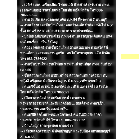
เวที 6 เมตร เครื่องเสียง ไฟบนเวที ตัวอย่างสำหรับงาน กทม.
(ออกงานบ่อย) ราคาไม่แพง โดย ทีม แอ๊ด มิวสิค โทร 086-
7866022....
งานวันเกิด และฉลองตรุษจีน ก,พ.54 ที่พระราม 7 นนทบุรี
งานเลี้ยงฉลองขึ้นบ้านใหม่ / ดนตรีวงแอ๊ด มิวสิค เวที+ไฟ 4 (2
ชั้น) แดนซ์ หลากหลายบรรยากาศ ราคาประหยัด...
มูลนิธิเฉลียวเตียรวงศ์ 12 ก.พ.54 ถนนเจริญกรุง ดินแดน แห่ง
คนไทยเชื้อสายจีน ยิ่งใหญ่
ตัวอย่างดนตรี งานขึ้นบ้านใหม่ บ้านสวยมากๆ ตามสไตส์ที่
ท่านเลือก ลองชมผลงานดูครับ...สนใจโทรมาคุยกัน แอ๊ด มิวสิค
โทร 086-7866022
งานขึ้นบ้านใหม่,งานไฟหน้าเวที วันนี้ร้อนที่สุด กทม. วันที่ 27
เม.ย.55
ขึ้นสำนักงานใหม่ นวมินทร์ 45 สำนักงานทนายความฯ กับ
หญิงลี ศรีจุมพล ศิลปินรับเชิญ 15 มิ.ย.55 (เวทีขนาดเล็ก)
ดนตรีขึ้นบ้านใหม่ อีเลคฯ(คอม) เวที 6 เมตร เครื่องเสียงไฟ
โดย แอ๊ด มิวสิค โทร 0867866022
เปิดอาคารใหม่ กรมทรัพยากรน้ำ กระทรวง
ทรัพยากรธรรมชาติและสิ่งแวดล้อม ... สมเด็จพระเทพฯเป็น
ประธาน งานดนตรีฉลองช่วงเย็น..
ดนตรีอีเลคโทนฯ+คอม+นักร้อง 2 คน (ไม่มีเวที) ราคา
ประหยัด..พร้อมรับใช้ โทรเลย...086-7866022
บ้านใหญ่กลางกรุง ซอย ลาดพร้าว
เลี้ยงแสดงความยินดี พี่จบปริญญา และรับน้อง มหาลัยธัญบุรี
21 พ.ย.55