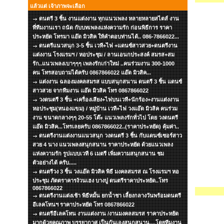
แล้วแต่ เจ้าภาพจะเลือก
ดนตรี 3 ชิ้น งานแต่งงาน ทุกแนวเพลง หลายหลายสไตส์ งาน
ที่ทีมงานเรา ถนัด กับบทเพลงแห่งความรัก ก่อนพิธีการ ราคา
ประหยัด โทรมา แอ๊ด มิวสิค ให้คำตอบท่านได้.. 086-7866022...
ดนตรีแนวสนุก 3-5 ชิ้น เวที+ไฟ +แดนซ์สาวสวย+ดนตรีงาน
แต่งงาน โรงแรมฯ / หอประชุม / ลานเอนกประสงค์ สมรส+สม
รัก..แนวเพลงเบาๆๆๆ เพลงรักเก่าใหม่ ..คนร่วมงาน 300-1000
คน โทรสอบถามได้ครับ 0867866022 แอ๊ด มิวสิค...
แต่งงาน ฉลองมงคลสมรส แบบสนุกสนาน ดนตรี 3 ชิ้น แดนซ์
สาวสวย จากทีมงาน แอ๊ด มิวสิค โทร 0867866022
วงดนตรี 3 ชิ้น +เครื่องเสียง+ไฟบนเวที+นักร้อง+งานแต่งงาน
หอประชุม(หนองแขม) / หมู่บ้าน เวที+ไฟ วงแอ๊ด มิวสิค คนร่วม
งาน ขนาดกลางๆๆ 20-55 โต๊ะ แนวเพลงรักทั่วไป โดย วงดนตรี
แอ๊ด มิวสิค...โทรเลยครับ 0867866022..(ราคาประหยัด) คุ้มค่า..
ดนตรีงานแต่งงานแนวสนุก วงดนตรี 3 ชิ้น กับแดนซ์เซอร์สาว
สวย 4 นาง แนวเพลงสนุกสนาน ราคาประหยัด ด้วยแนวเพลง
แห่งความรัก รูปแบบเวที 6 เมตรี เพิ่มความสนุกสนาน ชม
ตัวอย่างได้ ครับ.....
ดนตรีวง 3 ชิ้น วงแอ๊ด มิวสิค พิธี มงคลสมรส ณ โรงแรมฯ หอ
ประชุม ภัตตราคารง้วนเฮง บางปู ดนตรีราคาประหยัด..โทร
0867866022
ดนตรีงานแต่งเช้า พิธีหมั้น ยกน้ำชา เลี้ยงกลางวันพร้อมดนตรี
อีเลคโทนฯ ราคาประหยัด โทร 0867866022
ดนตรีอีเลคโทน งานแต่งงาน /งานมงคลสมรส ราคาประหยัด
มากด้วยคุณภาพ บรรยากาศ เป็นกันเองสนุกสนาน....โดยทีมงาน