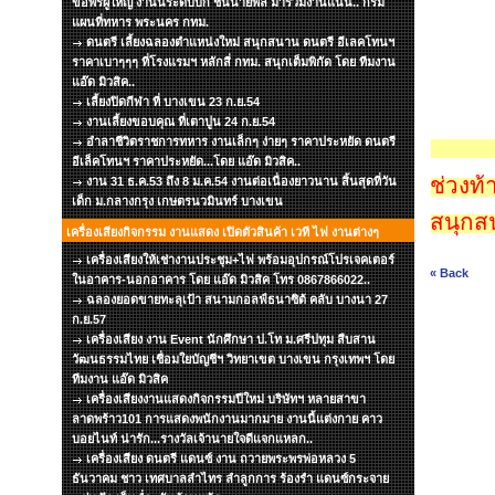
ขอพรผู้ใหญ่ งานนี้ระดับบิ๊ก ชั้นนายพล มาร่วมงานแน่น.. กรม
แผนที่ทหาร พระนคร กทม.
ดนตรี เลี้ยงฉลองตำแหน่งใหม่ สนุกสนาน ดนตรี อีเลคโทนฯ
ราคาเบาๆๆๆ ที่โรงแรมฯ หลักสี่ กทม. สนุกเต็มพิกัด โดย ทีมงาน
แอ๊ด มิวสิค..
เลี้ยงปิดกีฬา ที่ บางเขน 23 ก.ย.54
งานเลี้ยงขอบคุณ ที่เตาปูน 24 ก.ย.54
อำลาชีวิตราชการทหาร งานเล็กๆ ง่ายๆ ราคาประหยัด ดนตรี
อีเล็คโทนฯ ราคาประหยัด...โดย แอ๊ด มิวสิค..
ช่วงท
งาน 31 ธ.ค.53 ถึง 8 ม.ค.54 งานต่อเนื่องยาวนาน สิ้นสุดที่วัน
เด็ก ม.กลางกรุง เกษตรนวมินทร์ บางเขน
สนุกส
เครื่องเสียงกิจกรรม งานแสดง เปิดตัวสินค้า เวที ไฟ งานต่างๆ
เครื่องเสียงให้เช่างานประชุม+ไฟ พร้อมอุปกรณ์โปรเจคเตอร์
« Back
ในอาคาร-นอกอาคาร โดย แอ๊ด มิวสิค โทร 0867866022..
ฉลองยอดขายทะลุเป้า สนามกอลฟ์ธนาซิต้ คลับ บางนา 27
ก.ย.57
เครื่องเสียง งาน Event นักศึกษา ป.โท ม.ศรีปทุม สืบสาน
วัฒนธรรมไทย เชื่อมใยบัญชีฯ วิทยาเขต บางเขน กรุงเทพฯ โดย
ทีมงาน แอ๊ด มิวสิค
เครื่องเสียงงานแสดงกิจกรรมปีใหม่ บริษัทฯ หลายสาขา
ลาดพร้าว101 การแสดงพนักงานมากมาย งานนี้แต่งกาย คาว
บอยไนท์ น่ารัก...รางวัลเจ้านายใจดีแจกแหลก..
เครื่องเสียง ดนตรี แดนซ์ งาน ถวายพระพรพ่อหลวง 5
ธันวาคม ชาว เทศบาลลำไทร ลำลูกการ ร้องรำ แดนซ์กระจาย