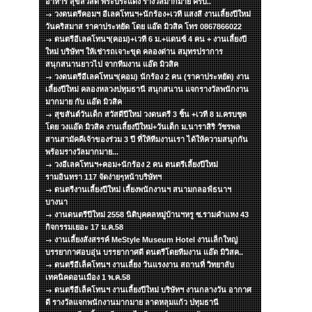
อาหาร สุขสวัสดิ์ พระประแดง รางวัลมากมาย ครับ..
วงดนตรีคอมฯ อีเลคโทนฯ+นักร้อง+เวที แสงสี งานเลี้ยงปีใหม่
วันคริสมาส ราคาประหยัด โดย แอ๊ด มิวสิค โทร 0867866022
ดนตรีอีเลคโทนฯ(คอม)+เวที 6 ม.+แดนซ์ 4 คน + งานเลี้ยงปี
ใหม่ บริษัทฯ ให้เช่ารถเจาะขุด คลองด่าน สมุทรปราการ
สนุกสนานยาวไป จากทีมงาน แอ๊ด มิวสิค
วงดนตรีอีเลคโทนฯ(คอม) นักร้อง 2 คน (ราคาประหยัด) งาน
เลี้ยงปีใหม่ คลองหลวงปทุมธานี สนุกสนาน แจกรางวัลพนักงาน
มากมาย กับ แอ๊ด มิวสิค
สุขสันต์วันเด็ก สวัสดีปีใหม่ วงดนตรี 3 ชิ้น +เวที 8 ม.ครบชุด
โดย วงแอ๊ด มิวสิค งานเลี้ยงปีใหม่+วันเด็ก ม.นาราสิริ วัชรพล
สานสามัคคีเจ้าของร่วม 3 ปี ที่ให้ทีมงานเรา ได้ให้ความสนุกกัน
พร้อมรางวัลมากมาย...
วงอีเลคโทนฯ+คอม+นักร้อง 2 คน ดนตรีเลี้ยงปีใหม่
รามอินทรา 117 จัดง่ายๆหน้าบริษัทฯ
ดนตรีงานเลี้ยงปีใหม่ เลี้ยงพนักงานฯ สนามกลอฟ์ธนาฯ
บางนา
งานดนตรีปีใหม่ 2558 นิติบุคคลหมู่บ้านฯหรู ซ.รามคำแหง 43
กิจกรรมเยอะ 17 ม.ค.58
งานเลี้ยงสังสรรค์ MeStyle Museum Hotel งานเล็กใหญ่
บรรยากาศอบอุ่น บรรยากาศดี ดนตรีโดยทีมงาน แอ๊ด มิวิสค..
ดนตรีอีเล็คโทนฯ งานเลี้ยง วันแรงงาน สถานที่ วิทยาลับ
เทคนิคดอนเมือง 1 พ.ค.58
ดนตรีอีเล็คโทนฯ งานเลี้ยงปีใหม่ บริษัทฯ งานกลางวัน อากาศ
ดี รางวัลแจกพนักงานมากมาย ลาดหลุมแก้ว ปทุมธานี