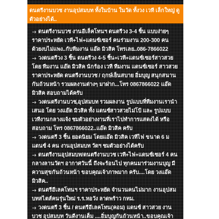
ดนตรีงานบวช งานอุปสมบท ทั้งในบ้าน ในวัด ทั้งวง เวที เล็กใหญ่ ดู
ตัวอย่างได้..
ดนตรีงานบวช งานอีเล็คโทนฯ ดนตรีวง 3-4 ชิ้น แบบง่ายๆ
ราคาประหยัด เวที+ไฟ+แดนซ์เซอร์ คนร่วมงาน 200-300 คน
ด้วยงบไม่แพง..กับทีมงาน แอ๊ด มิวสิค โทรเลย..086-7866022
วงดนตรีวง 3 ชิ้น ดนตรีวง 4-5 ชิ้น+เวที+แดนซ์เซอร์สาวสวย
โดย ทีมงาน แอ๊ด มิวสิค นักร้อง เวที ทีมงาน แดนซ์เซอร์ สาวสวย
ราคาประหยัด ดนตรีงานบวช / ฤกษ์เย็นสบาย อิ่มบุญ สนุกสนาน
กันถ้วนหน้า รวมผลงานต่างๆ มาฝาก...โทร 0867866022 แอ๊ด
มิวสิค สอบถามได้ครับ
วงดนตรีงานบวช,อุปสมบท รวมผลงาน รูปแบบที่ทีมงานเรานำ
เสนอ โดย วงแอ๊ด มิวสิค ทั้ง แดนซ์สาวสวยไม่โป้ และ รูปแบบ
เวทีงานกลางแจ้ง ชมตัวอย่างงานที่เราไปทำการแสดงได้ หรือ
สอบถาม โทร 0867866022..แอ๊ด มิวสิค ครับ
วงดนตรี 3 ชิ้น ยอดนิยม โดยแอ๊ด มิวสิค เวทีไฟ ขนาด 6 ม
แดนซ์ 4 คน งานอุปสมบท วัดฯ ชมตัวอย่างได้ครับ
ดนตรีงานอุปสมบท/ดนตรีงานบวช เวที+ไฟ+แดนซ์เซอร์ 4 คน
กลางลานวัดฯ อากาศวันนี้ ถึงจะร้อนไป ทุกคนมาร่วมงานบุญ มี
ความสุขกันถ้วนหน้า ขอบคุณเจ้าภาพมาก ครับ....โดย วงแอ๊ด
มิวสิค..
ดนตรีอีเลคโทนฯ ราคาประหยัด จำนวนคนไม่มาก งานอุปสม
บทสไตส์คนรุ่นใหม่ ร.ร.หอวัง ลาดพร้าว กทม.
วงดนตรี 3 ชิ้น / ดนตรีอีเลคโทน(คอม) แดนซ์ สาวสวย งาน
บวช อุปสมบท วันดีงานเต็ม ....อิ่มบุญกันถ้วนหน้า..ขอบคุณเจ้า