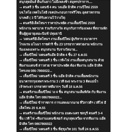
สนุกสุดมันส์ ดิ้นกันยาว ไม่มีเพลงช้า สมุทรปราการ....
ดนตรี 3 ชิ้น แดนซ์ 4 คน วงแอ๊ด มิวสิค งานปีใหม่ 2559
บจ.ไทโย เทคโนโลยี เขตประกอบการฟรีโซน อุตสาหกรรม
บางพลี ( 3 ปี ได้รับความไว้วางใจ)
ดนตรีอีเล็คโทนฯ ราคาประหยัด งานเลี้ยงปีใหม่ 2559
พนักงาน พยาบาล ร่วมรับรางวัล สนุกกับการร้องเพลง ที่สถานพัก
ฟื้นผู้สูงอายุเดอะนีมฟ์ ปทุมธานี
วงดนตรีอีเล็คโทนฯ งานเลี้ยงปีใหม่ ผู้บริหาร ธนาคารฯ
โรงแรม อโนมา ราชดำริ ชั้น 23 บรรยากาศสวยงาม พนักงาน
ร้องเพลงเพราะ สนุกสนาน รับรางวัลมาย...
เลี้ยงปีใหม่่ วงดนตรีแอ๊ด มิวสิค 4 ชิ้น 27 ธ.ค.55
เลี้ยงปีใหม่ วงดนตรี 3 ชิ้น เวที+ไฟ งานเลี้ยงสนุกสนาน ด้วย
ทีมงานแดนซ์ สาวสวย ราคาประหยัด ต้อง ทีมงาน แอ๊ด มิวสิค
โทรเลย 086-7866022...
เลี้ยงปีใหม่ วงดนตรี 3 ชิ้น แอ๊ด มิวสิค งานเลี้ยงพนักงาน
ธนาคารกรุงเทพฯ พระราม 3 เวที 8x6 พระราม 3 ติดแม่น้ำ
เจ้าพระยา บรรยาศกาศดีมากๆ วันที่ 18 ม.ค.56
ดนตรีงานเลี้ยงปีใหม่ วง 4 ชิ้น สนุกสนานเต็มพิกัด กับ ทีมงาน
แอ๊ด มิวสิค โทร 0867866022...
เลี้ยงปีใหม่ ข้าราชการ การแสดงมากมาย ที่วิภาวดีฯ เวทีไฟ อี
เล็คโทน 20 ธ.ค.55
ดนตรีงานเลี้ยงปีใหม่ พนักงาน อมตะนคร ชลบุรี ดนตรี 3-4
ชิ้น เวที ไฟ +ทีมงานแดนซ์เซอร์ สนุกสุดเหวี่ยง จากทีมงาน แอ๊ด
มิวสิค โทร 0867866022
เลี้ยงปีใหม่ วงดนตรี 3 ชิ้น ที่สุขุมวิท 101 วันที่ 24 ธ.ค.55