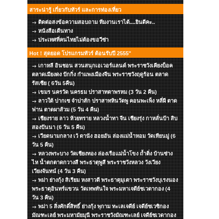
สาระน่ารู้ เกี่ยวกับทัวร์ และการท่องเที่ยว
ติดต่อสงข้อความสอบถาม ทีมงานเราได้....ยินดีคะ..
หนังสือเดืนทาง
ประเทศที่คนไทยไม่ต้องขอวีซ่า
Hot ! สุดยอด โปรแกรมทัวร์ ต้อนรับปี 2555"
เกาหลี อินชอน สวนสนุกเอเวอร์แลนด์ พระราชวังเคียงบ็อค
ตลาดเมียงดง ปักกิ่ง กำแพงเมืองจีน พระราชวังฤดูร้อน ตลาด
รัสเซีย ( 6วัน 5คืน)
เขมร นครวัด นครธม ปราสาทตาพรหม (3 วัน 2 คืน)
ลาวใต้ ปากเซ จำปาสัก ปราสาทหินวัดพู คอนพะเพ็ง หลี่ผี ตาด
ฟาน ตาดผาส้วม (5 วัน 4 คืน)
เชียงราย ลาว ห้วยทราย หลวงน้ำทา จีน เชียงรุ่ง กาหลั่นป้า สิบ
สองปันนา (6 วัน 5 คืน)
เวียดนามกลาง เว้ ดานัง ฮอยอัน ล่องแม่น้ำหอม วัดเทียนมู่ (6
วัน 5 คืน)
หลวงพระบาง วัดเชียงทอง ล่องเรือแม่น้ำโขง ถ้ำติ่ง บ้านซ่าง
ไห น้ำตกตาดกวางสี พระธาตุพูสี พระราชวังหลวง วังเวียง
เวียงจันทน์ (4 วัน 3 คืน)
พม่า ย่างกุ้ง สิเรียม หงสาวดี พระธาตุมุเตา พระราชวังบุเรงนอง
พระธาตุอินทร์แขวน วัดเทพทันใจ พระมหาเจดีย์ชเวดากอง (4
วัน 3 คืน)
พม่า 5 สิ่งศักดิ์สิทธิ์ ย่างกุ้ง พุกาม ทะเลเจดีย์ เจดีย์ชเวซิกอง
มัณฑะเลย์ พระมหามัยมุนี พระราชวังมัณฑะเลย์ เจดีย์ชเวดากอง