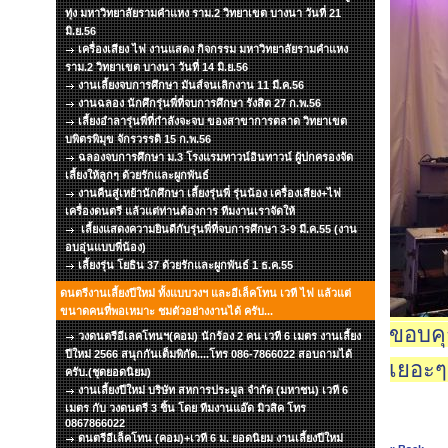
ทุ่ง มหาวิทยาลัยรามคำแหง ราม.2 วิทยาเขต บางนา วันที่ 21
มิ.ย.56
เครื่องเสียง ไฟ งานแสดง กิจกรรม มหาวิทยาลัยรามคำแหง
ราม.2 วิทยาเขต บางนา วันที่ 14 มิ.ย.56
งานเลี้ยงจบการศึกษา มันส์จนเลิกงาน 11 มี.ค.56
งานฉลอง นักศึกรุ่นพี่ที่จบการศึกษา รังสิต 27 ก.พ.56
เลี้ยงอำลารุ่นพี่ที่กำลังจะจบ ของสาขาการตลาด วิทยาเขต
บพิตรพิมุข จักรวรรดิ 15 ก.พ.56
ฉลองจบการศึกษา ม.3 โรงแรมทาวน์อินทาวน์ ผู้ปกครองจัด
เลี้ยงให้ลูกๆ ด้วยรักและผูกพันธ์
งานคืนสู่เหย้านักศึกษา เลี้ยงรุ่นพี่ รุ่นน้อง เครื่องเสียง+ไฟ
เครื่องดนตรี แล้วแต่ท่านต้องการ ทีมงานเราจัดให้
เลี้ยงแสดงความยินดีกับรุ่นพี่ที่จบการศึกษา 3-9 มี.ค.55 (งาน
อบอุ่นแบบพี่น้อง)
เลี้ยงรุ่น โยธิน 37 ด้วยรักและผูกพันธ์ 1 ธ.ค.55
ดนตรีงานเลี้ยงปีใหม่ ทั้งแบบวงฯ และอีเล็คโทน เวที ไฟ แล้วแต่
ขนาดคนที่พอเหมาะ ชมตัวอย่างงานได้ ครับ...
ขอบคุ
วงดนตรีอีเลคโทนฯ(คอม) นักร้อง 2 คน เวที 6 เมตร งานเลี้ยง
ปีใหม่ 2566 สนุกกันเต็มพิกัด....โทร 086-7866022 สอบถามได้
เยอะๆ
ครับ.(ชุดยอดนิยม)
งานเลี้ยงปีใหม่ บริษัท สหการประมูล จำกัด (มหาชน) เวที 6
เมตร กับ วงดนตรี 3 ชิ้น โดย ทีมงานแอ๊ด มิวสิค โทร
0867866022
ดนตรีอีเล็คโทน (คอม)+เวที 6 ม. ยอดนิยม งานเลี้ยงปีใหม่