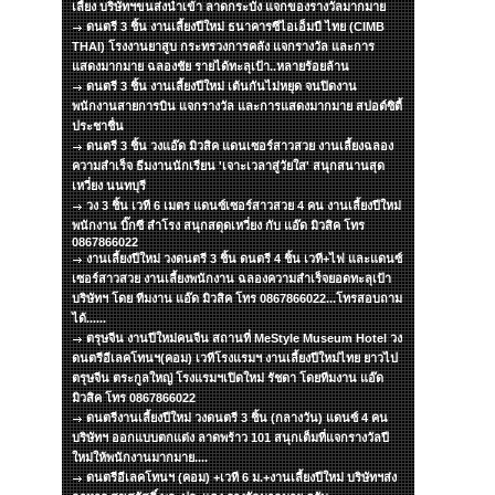
เลี้ยง บริษัทฯขนส่งนำเข้า ลาดกระบัง แจกของรางวัลมากมาย
ดนตรี 3 ชิ้น งานเลี้ยงปีใหม่ ธนาคารซีไอเอ็มบี ไทย (CIMB
THAI) โรงงานยาสูบ กระทรวงการคลัง แจกรางวัล และการ
แสดงมากมาย ฉลองชัย รายได้ทะลุเป้า..หลายร้อยล้าน
ดนตรี 3 ชิ้น งานเลี้ยงปีใหม่ เต้นกันไม่หยุด จนปิดงาน
พนักงานสายการบิน แจกรางวัล และการแสดงมากมาย สปอต์ซิตื้
ประชาชื่น
ดนตรี 3 ชิ้น วงแอ๊ด มิวสิค แดนเซอร์สาวสวย งานเลี้ยงฉลอง
ความสำเร็จ ธีมงานนักเรียน 'เจาะเวลาสู่วัยใส' สนุกสนานสุด
เหวี่ยง นนทบุรี
วง 3 ชิ้น เวที 6 เมตร แดนซ์เซอร์สาวสวย 4 คน งานเลี้ยงปีใหม่
พนักงาน บิ๊กซี สำโรง สนุกสดุดเหวี่ยง กับ แอ๊ด มิวสิค โทร
0867866022
งานเลี้ยงปีใหม่ วงดนตรี 3 ชิ้น ดนตรี 4 ชิ้น เวที+ไฟ และแดนซ์
เซอร์สาวสวย งานเลี้ยงพนักงาน ฉลองความสำเร็จยอดทะลุเป้า
บริษัทฯ โดย ทีมงาน แอ๊ด มิวสิค โทร 0867866022...โทรสอบถาม
ได้......
ตรุษจีน งานปีใหม่คนจีน สถานที่ MeStyle Museum Hotel วง
ดนตรีอีเลคโทนฯ(คอม) เวทีโรงแรมฯ งานเลี้ยงปีใหม่ไทย ยาวไป
ตรุษจีน ตระกูลใหญ่ โรงแรมฯเปิดใหม่ รัชดา โดยทีมงาน แอ๊ด
มิวสิค โทร 0867866022
ดนตรีงานเลี้ยงปีใหม่ วงดนตรี 3 ชิ้น (กลางวัน) แดนซ์ 4 คน
บริษัทฯ ออกแบบตกแต่ง ลาดพร้าว 101 สนุกเต็มที่แจกรางวัลปี
ใหม่ให้พนักงานมากมาย....
ดนตรีอีเลคโทนฯ (คอม) +เวที 6 ม.+งานเลี้ยงปีใหม่ บริษัทฯส่ง