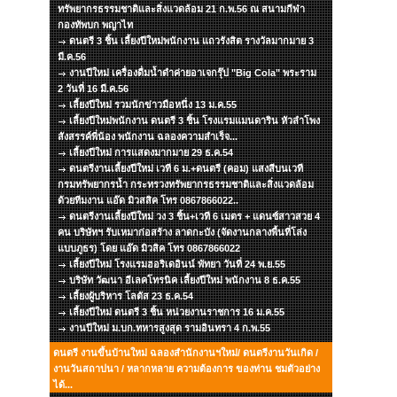
ทรัพยากรธรรมชาติและสิ่งแวดล้อม 21 ก.พ.56 ณ สนามกีฬา
กองทัพบก พญาไท
ดนตรี 3 ชิ้น เลี้ยงปีใหม่พนักงาน แถวรังสิต รางวัลมากมาย 3
มี.ค.56
งานปีใหม่ เครื่องดื่มน้ำดำค่ายอาเจกรุ๊ป "Big Cola" พระราม
2 วันที่ 16 มี.ค.56
เลี้ยงปีใหม่ รวมนักข่าวมือหนึ่ง 13 ม.ค.55
เลี้ยงปีใหม่พนักงาน ดนตรี 3 ชิ้น โรงแรมแมนดาริน หัวลำโพง
สังสรรค์พี่น้อง พนักงาน ฉลองความสำเร็จ...
เลี้ยงปีใหม่ การแสดงมากมาย 29 ธ.ค.54
ดนตรีงานเลี้ยงปีใหม่ เวที 6 ม.+ดนตรี (คอม) แสงสีบนเวที
กรมทรัพยากรน้ำ กระทรวงทรัพยากรธรรมชาติและสิ่งแวดล้อม
ด้วยทีมงาน แอ๊ด มิวสสิค โทร 0867866022..
ดนตรีงานเลี้ยงปีใหม่ วง 3 ชิ้น+เวที 6 เมตร + แดนซ์สาวสวย 4
คน บริษัทฯ รับเหมาก่อสร้าง ลาดกะบัง (จัดงานกลางพื้นที่โล่ง
แบบภูธร) โดย แอ๊ด มิวสิค โทร 0867866022
เลี้ยงปีใหม่ โรงแรมฮอริเดอินน์ พัทยา วันที่ 24 พ.ย.55
บริษัท วัฒนา อีเลคโทรนิค เลี้ยงปีใหม่ พนักงาน 8 ธ.ค.55
เลี้ยงผู้บริหาร โลตัส 23 ธ.ค.54
เลี้ยงปีใหม่ ดนตรี 3 ชิ้น หน่วยงานราชการ 16 ม.ค.55
งานปีใหม่ ม.บก.ทหารสูงสุด รามอินทรา 4 ก.พ.55
ดนตรี งานขึ้นบ้านใหม่ ฉลองสำนักงานฯใหม่/ ดนตรีงานวันเกิด /
งานวันสถาปนา / หลากหลาย ความต้องการ ของท่าน ชมตัวอย่าง
ได้...