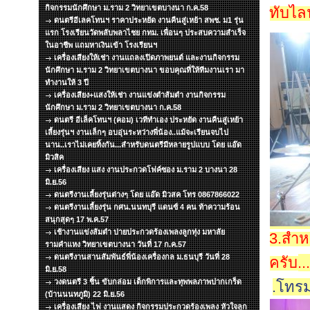
กิจกรรมนักศึกษา ม.ราม 2 วิทยาเขตบางนา ก.ค.58
ทับไลน
ดนตรีอีเลคโทนฯ ราคาประหยัด งานคืนสู่เหย้า สพช. ม1 รุ่น
แรก โรงเรียนวัดพลับพลาไชย กทม. เพื่อนๆ ประสบความสำเร็จ
ในอาชีพ แถมหาเงินเข้า โรงเรียนฯ
เครื่องเสียงให้เช่า งานแถลงเปิดภาพยนต์ และงานกิจกรรม
นักศึกษา ม.ราม 2 วิทยาเขตบางนา ขอบคุณที่ให้ทีมงานเรา มา
ทำงานให้ 3 ปี
เครื่องเสียง+แสงให้เช่า งานแข่งตำส้มตำ งานกิจกรรม
นักศึกษา ม.ราม 2 วิทยาเขตบางนา ก.ค.58
ดนตรี อีเล็คโทนฯ (คอม) เวทีทำเอง ประหยัด งานคืนสู่เหย้า
เลี้ยงรุ่นฯ งานเล็กๆ อบอุ่นระหว่างพี่น้อง..แม้จะเรียนจบไป
นาน..เราไม่เคยทิ้งกัน...สำหรับดนตรีมีหลายรูปแบบ โดย แอ๊ด
มิวสิค
เครื่องเสียง แสง งานประกวดโฟค์ซอง ม.ราม 2 บางนา 28
มิ.ย.56
ดนตรีงานเลี้ยงรุ่นต่างๆ โดย แอ๊ด มิวสค โทร 0867866022
ดนตรีงานเลี้ยงรุ่น กศน.นนทบุรี แดนซ์ 4 คน ท้าความร้อน
สนุกสุดๆ 17 พ.ค.57
เช้างานแข่งส้มตำ บ่ายประกวดร้องเพลงลูกทุ่ง มหาลัย
3.สำห
รามคำแหง วิทยาเขตบางนา วันที่ 17 ก.ค.57
ดนตรีงานสานสัมพันธ์พี่น้องเครื่องกล ม.ธนบุรี วันที่ 28
ครับ
..
มิ.ย.58
วงดนตรี 3 ชิ้น ขับกล่อม เด็กพิการและทุพพลภาพปากเกร็ด
.โทร
(บ้านนนทภูมิ) 22 มิ.ย.56
เครื่องเสียง ไฟ งานแสดง กิจกรรมประกวดร้องเพลง หัวใจลูก