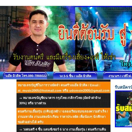
"แอ๊ด มิวสิค โทร.086-7866022 "
วง 3-5 ชิ้น / แอ๊ด มิวสิค
งานวงฯ / เวทีไฟ 
หมายเลขบัญชีในการวางมัดจำ ดนตรีวงแอ๊ด มิวสิค / Email :
รับสมัคร
at_music2005@hotmail.com หรือ udomsin2005@gmail.com
หมายเลขบัญชีธนาคาร กรุงไทย /กสิกรไทย (มัดจำค่าจ้าง
30%) หรือ บางส่วน
ดนตรีงานเลี้ยงรุ่น @คืนสู่เหย้า / ฉลองเรียนจบ/ฉลองความสำเร็จ /
งานมหาลัย งานแสดงนักเรียน ราคาประหยัด เพื่อน้องๆ นักศึกษา
ชมตัวอย่างได้ ครับ
วงดนตรี 4 ชิ้น แดนซ์เซอร์ 6 นาง งานเลี้ยงรุ่น / ดนตรีงานคืน