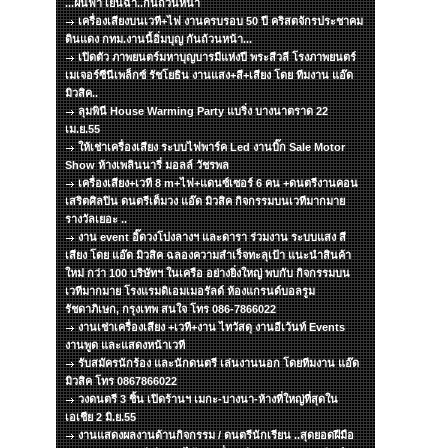
...ฝนฟ้า เย็นฉ่ำ..กันถ้วนหน้า
เครื่องเสียงบนเวที+ไฟ งานครบรอบ 50 ปี คริสตจักรประชาคม
ดินแดง กทม.งานนี้อิ่มบุญ กันถ้วนหน้า...
เปิดตัว ภาพยนตร์มหาบุญบารมีแห่งปี พระสีวลี โรงภาพยนตร์
เมเจอร์ซีนีเพล็กซ์ รัชโยธิน งานแสง+สี+เสียง โดย ทีมงาน แอ๊ด
มิวสิค..
ลุมพินี House Warming Party แบริ่ง บางนาตราด 22
เม.ย.55
ให้เช่าเครื่องเสียง ระบบไฟพาร์ค Led งานบิ๊ก Sale Motor
Show ห้างเพลินนารี่ มอลล์ วัชรพล
เครื่องเสียง+เวที 8 m+ไฟ+แดนซ์เซอร์ 6 คน +ดนตรีงานคอน
เสริตศิลปิน ดนตรีเต็มวง แอ๊ด มิวสิค กิจกรรมบนเวทีมากมาย
รางวัลเยอะ ..
งาน event อิ๊ดวงโปงลางฯ และดารา ร่วมงาน ระบบแสง สี
เสียง โดย แอ๊ด มิวสิค ฉลองความสำเร็จทะลุเป้า แนะนำสินค้า
ใหม่ กว่า 100 บริษัทฯ ในเครือ อย่างยิ่งใหญ่ พบกับ กิจกรรมบน
เวทีมากมาย โรงแรมดิเอมเมอรัลด์ ห้องแกรนด์บอลรูม
รัชดาภิเษก, กรุงเทพ สนใจ โทร 086-7866022
งานเช่าเครื่องเสียง +เวที+งาน ไทวัสดุ งานอีเว้นท์ Events
งานพูด และแสดงหน้าเวที
รับสมัครนักร้อง และนักดนตรี เล่นงานนอก โดยทีมงาน แอ๊ด
มิวสิค โทร 0867866022
วงดนตรี 3 ชิ้น เปิดร้านฯ เมกะ-บางนา-ห้างที่ใหญ่ที่สุดใน
เอเชีย 2 มิ.ย.55
งานแสดงผลงานด้านกิจกรรม / ดนตรีนักเรียน ..สุดยอดฝีมือ