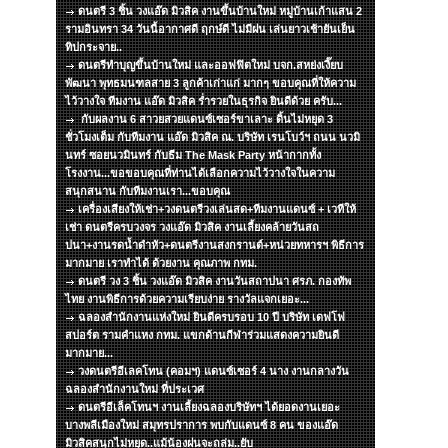
ดนตรี 3 ชิ้น วงแอ๊ด มิวสิค งานขึ้นบ้านใหม่ หมู่บ้านเก้าแสน 2
รามอินทรา 34 วันนี้อากาศดี ฤกษ์ดี ไม่มีฝน เล่นยาวเช้ายันเย็น
ทิปกระจาย..
ดนตรีทำบุญขึ้นบ้านใหม่ และออฟฟิตใหม่ บจก.สหย่งเงี๊ยบ
พัฒนา พุทธมนฑลสาย 3 ลูกค้าเก่าแก่ มากๆ ขอบคุณที่ให้ความ
ไว้วางใจ ทีมงาน แอ๊ด มิวสิค ร่ำรวยในธุรกิจ ยินดีด้วย ครับ...
กับผลงาน 6 สาวยสวยแดนซ์เซอร์ขาเลาะ ดิ้นไม่หยุด 3
ชั่วโมงเต็ม กับทีมงาน แอ๊ด มิวสิค ณ. บริษัท เรนโบว์ฯ ถนน นวมิ
นทร์ ซอยนวมินทร์ กับธีม The Mask Party หน้ากากทั้ง
โรงงาน...ขอขอบคุณที่ท่านได้เลือกความไว้วางใจในความ
สนุกสนาน กับทีมงานเรา...ขอบคุณ
เครื่องเสียงให้เช่า+วงดนตรีวงเล่นสด+ทีมงานแดนซ์ + เวทีให้
เช่า ดนตรีครบวงจร วงแอ๊ด มิวสิค งานเลี้ยงคล้ายวันสถ
ปนา+งานรดน้ำดำหัว+ดนตรีงานสงกรานต์+หน่วยทหารฯ พิธีการ
มากมาย เราทำได้ ด้วยงาน คุณภาพ กทม.
ดนตรี วง 3 ชิ้น วงแอ๊ด มิวสิค งานวันสถาปนา ศรภ. กองทัพ
ไทย งานพิธีการด้วยความเรียบง่าย รางวัลแจกเยอะ...
ฉลองสำนักงานแห่งใหม่ ยินดีครบรอบ 10 ปี บริษัท เดฟโฟ
สปอร์ต รามคำแหง กทม. แขกด้านกีฬาร่วมแสดงความยินดี
มากมาย...
วงดนตรีอีเลคโทน (คอมฯ) แดนซ์เซอร์ 4 นาง งานกลางวัน
ฉลองสำนักงานใหม่ ที่ประเวศ
ดนตรีอีเล็คโทนฯ งานเลี้ยงฉลองบริษัทฯ ได้ยอดงานเยอะ
บางพลีเมืองใหม่ สมุทรปราการ พบกับแดนซ์ 8 คน ของแอ๊ด
มิวสิคสนุกไม่หยุด..แม้น้องฝนจะถล่ม..ยับ