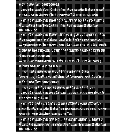
แอ๊ด มิวสิค โทร 0867866022
ดนตรีงานแต่ง+ไฟ+นักร้อง โดย ทีมงาน แอ๊ด มิวสิค สถานที่
กลางแจ้งลาน จัดงานสไตส์ธรรมชาติ ได้บรรยากาศสดชื่น...
ดนตรีงานแต่งงาน ห้องโถงใหญ่...ขนาด 50 โต๊ะ (วงดนตรี 3
ชิ้น) เครื่องเสียง+ไฟ+นักร้อง+ โดยทีมงาน แอ๊ด มิวสิค โทร
0867866022..
ดนตรีงานแต่งงาน ทีมแดนซ์กระจาย รูปแบบสนุกสนาน ด้วย
ทีมงานคุณภาพ ราคาไม่แพง วงแอ๊ด มิวสิค โทร 0867866022
รูปแบบจัดงานในอาคาร วงดนตรีงานแต่งงาน วง 3 ชิ้น วงแอ๊ด
มิวสิค เครื่องเสียง+แสง บรรยากาศด้วยบทเพลงแห่งความรัก คน
ร่วมงาน 300-1000 คน
วงดนตรีงานแต่งงาน วง 3 ชิ้น แต่งงาน (ไมตรีฯ จิรารัตน์ )
สโมสร กฟผ.นนทบุรี 24 ม.ค.58
วงดนตรีงานแต่งงาน แบบพิธีการ อลังกาล อีเลค
โทนฯ(คอม)+นักร้อง ระบบไฟบนเวที โรงแรมนาราย์ สีลม โดย
แอ๊ด มิวสิค โทร 0867866022
วงแฮมเมอร์ กับงานฉลองแต่งงานพี่น้องมุสลิม ที่ ปทุม
ดนตรีงานแต่งงาน ดนตรีงานมงคลสมรส แบบราคา ประหยัด
มีหลากหลาย รูปแบบ..
ดนตรีอีเลคโทนฯ นักร้อง 2 คน เวทีมีแล้ว +บนเวทีมีชุดไฟ
LED ด้วยทีมงาน แอ๊ด มิวสิค โทร 0867866022 งานแต่งงานฯ ชุด
ราคาประหยัด จัดเลี้ยงประมาณ 30 โต๊ะ
ดนตรีงานแต่งงาน (กลางวัน) จัดหน้าบ้านปิดถนน ดนตรี 3
ชิ้น+เวที 6 ม.แบบราคาประหยัด เป็นกันเอง โดย แอ๊ด มิวสิค โทร
0867866022