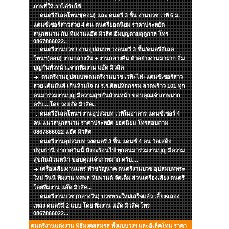
ภาพที่ให้เราได้รับใช้
ดนตรีอีเลคโทนฯ(คอม) และ ดนตรี 3 ชิ้น งานบวช เวที 6 ม.
แดนซ์เซอร์สาวสวย 4 คน ดนตรียอดนิยม ราคาประหยัด
สนุกสนาน กับ ทีมงานแอ๊ด มิวสิค อิ่มบุญตามฤดูกาล โทร
0867866022..
ดนตรีงานบวช / งานอุปสมบท วงดนตรี 3 ชิ้น/ดนตรีอีเลค
โทนฯ(คอม) งานกลางวัน + งานกลางคืน ตัวอย่างงานมาฝาก อิ่ม
บุญกันทั่วหน้า..จากทีมงาน แอ๊ด มิวสิค
ดนตรีงานอุปสมบท/ดนตรีงานบวช เวที+ไฟ+แดนซ์เซอร์สาว
สวย เต้นมันส์ เกินห้ามใจ ณ ร.ร.ศิลปหัถกรรม ลาดพร้าว 101 ทุก
คนมาร่วมงานบุญ มีความสุขกันถ้วนหน้า ขอบคุณเจ้าภาพมาก
ครับ....โดย วงแอ๊ด มิวสิค..
ดนตรีอีเลคโทนฯ งานอุปสมบท เวทีในอาคาร แดนซ์เซอร์ 4
คน แนวสนุกสนาน ราคาประหยัด ยอดนิยม โทรสอบถาม
0867866022 แอ๊ด มิวสิค
ดนตรีงานอุปสมบท วงดนตรี 3 ชิ้น แดนซ์ 4 คน วัดเสด็จ
ปทุมธานี อากาศวันนี้ ถึงจะร้อนไป ทุกคนมาร่วมงานบุญ มีความ
สุขกันถ้วนหน้า ขอบคุณเจ้าภาพมาก ครับ....
เครื่องเสียงงานแหร่ ทำขวัญนาค ดนตรีงานบวช อุปสมบทพระ
ใหม่ วันนี ทีมงาน ทศพล หิมพานต์ จัดเต็ม ส่วนเครื่องเสียง ดนตรี
โดยทีมงาน แอ๊ด มิวสิค...
ดนตรีงานบวช (กลางวัน) บวชพระใหม่เสร็จแล้ว เลี้ยงฉลอง
เพลง ดนตรีมี 2 แบบ โดย ทีมงาน แอ๊ด มิวสิค โทร
0867866022...
ดนตรีงานแต่งงาน พิธีมงคลสมรส ทั้งแบบวงฯ และอีเล็คโทน ราคา