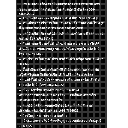
เวที 6 เมตร เครื่องเสียง ไฟบนเวที ตัวอย่างสำหรับงาน กทม.
(ออกงานบ่อย) ราคาไม่แพง โดย ทีม แอ๊ด มิวสิค โทร 086-
7866022....
งานวันเกิด และฉลองตรุษจีน ก,พ.54 ที่พระราม 7 นนทบุรี
งานเลี้ยงฉลองขึ้นบ้านใหม่ / ดนตรีวงแอ๊ด มิวสิค เวที+ไฟ 4 (2
ชั้น) แดนซ์ หลากหลายบรรยากาศ ราคาประหยัด...
มูลนิธิเฉลียวเตียรวงศ์ 12 ก.พ.54 ถนนเจริญกรุง ดินแดน แห่ง
คนไทยเชื้อสายจีน ยิ่งใหญ่
ตัวอย่างดนตรี งานขึ้นบ้านใหม่ บ้านสวยมากๆ ตามสไตส์ที่
ท่านเลือก ลองชมผลงานดูครับ...สนใจโทรมาคุยกัน แอ๊ด มิวสิค
โทร 086-7866022
งานขึ้นบ้านใหม่,งานไฟหน้าเวที วันนี้ร้อนที่สุด กทม. วันที่ 27
เม.ย.55
ขึ้นสำนักงานใหม่ นวมินทร์ 45 สำนักงานทนายความฯ กับ
หญิงลี ศรีจุมพล ศิลปินรับเชิญ 15 มิ.ย.55 (เวทีขนาดเล็ก)
ดนตรีขึ้นบ้านใหม่ อีเลคฯ(คอม) เวที 6 เมตร เครื่องเสียงไฟ
โดย แอ๊ด มิวสิค โทร 0867866022
เปิดอาคารใหม่ กรมทรัพยากรน้ำ กระทรวง
ทรัพยากรธรรมชาติและสิ่งแวดล้อม ... สมเด็จพระเทพฯเป็น
ประธาน งานดนตรีฉลองช่วงเย็น..
ดนตรีอีเลคโทนฯ+คอม+นักร้อง 2 คน (ไม่มีเวที) ราคา
ประหยัด..พร้อมรับใช้ โทรเลย...086-7866022
บ้านใหญ่กลางกรุง ซอย ลาดพร้าว
เลี้ยงแสดงความยินดี พี่จบปริญญา และรับน้อง มหาลัยธัญบุรี
21 พ.ย.55