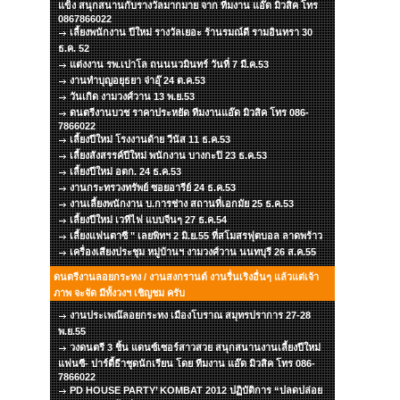
แข็ง สนุกสนานกับรางวัลมากมาย จาก ทีมงาน แอ๊ด มิวสิค โทร
0867866022
เลี้ยงพนักงาน ปีใหม่ รางวัลเยอะ ร้านรมณ์ดี รามอินทรา 30
ธ.ค. 52
แต่งงาน รพ.เปาโล ถนนนวมินทร์ วันที่ 7 มี.ค.53
งานทำบุญอยุธยา จ่าอุ๊ 24 ต.ค.53
วันเกิด งามวงศ์วาน 13 พ.ย.53
ดนตรีงานบวช ราคาประหยัด ทีมงานแอ๊ด มิวสิค โทร 086-
7866022
เลี้ยงปีใหม่ โรงงานด้าย วีนัส 11 ธ.ค.53
เลี้ยงสังสรรค์ปีใหม่ พนักงาน บางกะปิ 23 ธ.ค.53
เลี้ยงปีใหม่ อตก. 24 ธ.ค.53
งานกระทรวงทรัพย์ ซอยอารีย์ 24 ธ.ค.53
งานเลี้ยงพนักงาน บ.การช่าง สถานที่เอกมัย 25 ธ.ค.53
เลี้ยงปีใหม่ เวทีไฟ แบบจีนๆ 27 ธ.ค.54
เลี้ยงแฟนตาซี " เลยพิทฯ 2 มิ.ย.55 ที่สโมสรฟุตบอล ลาดพร้าว
เครื่องเสียงประชุม หมู่บ้านฯ งามวงศ์วาน นนทบุรี 26 ส.ค.55
ดนตรีงานลอยกระทง / งานสงกรานต์ งานรื่นเริงอื่นๆ แล้วแต่เจ้า
ภาพ จะจัด มีทั้งวงฯ เชิญชม ครับ
งานประเพณ๊ลอยกระทง เมืองโบราณ สมุทรปราการ 27-28
พ.ย.55
วงดนตรี 3 ชิ้น แดนซ์เซอร์สาวสวย สนุกสนานงานเลี้ยงปีใหม่
แฟนซี- ปาร์ตี้ธีาชุดนักเรียน โดย ทีมงาน แอ๊ด มิวสิค โทร 086-
7866022
PD HOUSE PARTY’ KOMBAT 2012 ปฏิบัติการ “ปลดปล่อย