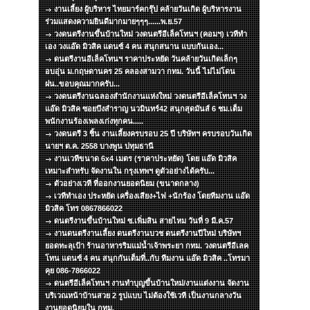
งานเลี้ยง ผู้บริหาร ไทยมาร์คกรุ๊ป คล้ายวันเกิด ผู้บริหารงาน
ร่วมแสดงความยินดีมากมายๆๆๆ......พ.ย.57
วงดนตรีงานขึ้นบ้านใหม่ วงดนตรีอีเล็คโทนฯ (คอมฯ) เวทีทำ
เอง วงแอ๊ด มิวสิค แดนซ์ 4 คน สนุกสนาน แบบกันเอง...
ดนตรีงานอีเล็คโทนฯ ราคาประหยัด วันคล้ายวันเกิดเล็กๆ
อบอุ่น ม.กฤษดานคร 25 คลองสามวา กทม. วันนี้ ไม่ไม่โดน
ฝน..ขอบคุณมากครับ...
วงดนตรีงานฉลองสำนักงานแห่งใหม่ วงดนตรีอีเล็คโทนฯ วง
แอ๊ด มิวสิค ซอยบึงสำราญ นวมินทร์42 สนุกสุดมันส์ 6 ชม.เต็ม
พนักงานร้องเพลงเก่งทุกคน.....
วงดนตรี 3 ชิ้น งานเลี้ยงครบรอบ 25 ปี บริษัทฯ ครบรอบวันเกิด
นายฯ ต.ค. 2558 บางพูน ปทุมธานี
งานเวทีขนาด 6x4 เมตร (ราคาประหยัด) โดย แอ๊ด มิวสิค
เหมาะสำหรับ จัดงานใน กรุงเทพฯ ดูตัวอย่างได้ครับ...
ตัวอย่างเวที ที่ออกงานยอดนิยม (ขนาดกลาง)
เวทีทำเอง ประหยัด เครื่องเสียง+ไฟ +นักร้อง โดยทีมงาน แอ๊ด
มิวสิค โทร 0867866022
ดนตรีงานขึ้นบ้านใหม่ ซ.เพิ่มสิน สายไหม วันที่ 9 มี.ค.57
งานดนตรีงานเลี้ยง ดนตรีงานบวช ดนตรีงานปีใหม่ บริษัทฯ
ยอดทะลุเป้า ร้านอาหารริมแม่น้ำเจ้าพระยา กทม. วงดนตรีอีเลค
โทน แดนซ์ 4 คน สนุกกันเต็มที่..กับ ทีมงาน แอ๊ด มิวสิค ..โทรมา
คุย 086-7866022
ดนตรีอีเล็คโทนฯ งานทำบุญขึ้นบ้านใหม่/งานแต่งงาน จัดงาน
บริเวณหน้าบ้านสวย 2 รูปแบบ ไม่ต้องใช้เวที เป็นงานกลางวัน
งานยอดนิยมใน กทม.