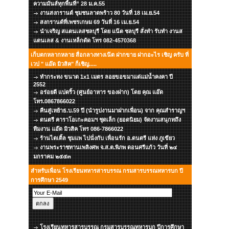
ความมันส์ทุกพื้นที่” 28 ม.ค.55
งานสงกรานต์ ชุมชนลาดพร้าว 80 วันที่ 18 เม.ย.54
สงกรานต์ที่เพชรเกษม 69 วันที่ 16 เม.ย.54
นำเจริญ สแตนเลสชลบุรี โดย แน๊ต ชลบุรี สั่งทำ รับทำ งานส
แตนเลส & งานเหล็กดัด โทร 082-4570368
เก็บตกหลากหลาย สื่อกลางทางเน๊ต ฝากขาย ฝากอะไร เชิญ ครับ ที่
เวป " แอ๊ด มิวสิค" ก็เชิญ.....
ทำกระทง ขนาด 1x1 เมตร ลอยขอขมาแด่แม่น้ำคงคา ปี
2552
อร่อยดี แปดริ้ว (ศูนย์อาหาร ของฝาก) โดย คุณ แอ๊ด
โทร.0867866022
คืนสู่เหย้าธ.บ.59 ปี (นำรูปงานมาฝากเพื่อน) จาก คุณสำราญฯ
ดนตรี คาราโอเกะคอมฯ ชุดเล็ก (ยอดนิยม) จัดงานสนุกทถึง
ทีมงาน แอ๊ด มิวสิค โทร 086-7866022
ร้านไตเติ้ล ชุมแพ ไปนั่งกับ เพื่อนรัก อ.ดนตรี แห่ง ภูเขียว
งานพระราชทานเพลิงศพ จ.ส.ต.พิภพ ดอนศรีแก้ว วันที่ ๒๔
มกราคม ๒๕๕๓
สำหรับเพื่อน โรงเรียนทหารสารบรรณ กรมสารบรรณทหารบก ปี
การศึกษา 2549
โรงเรียนทหารสารบรรณ กรมสารบรรณทหารบก ปีการศึกษา