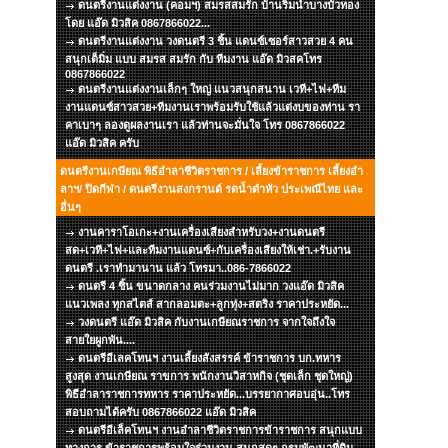
ดนตรีงานแต่งงาน (คอมฯ) สมรสสมรัก บ้านริมน้ำบางบัวทอง
โดย แอ๊ด มิวสิค 0867866022...
ดนตรีงานแต่งงาน วงดนตรี 3 ชิ้น แดนซ์เซอร์สาวสวย 4 คน
สนุกเต็มิ่ม แบบ สมรส สมรัก กับ ทีมงาน แอ๊ด มิวสคโทร
0867866022
ดนตรีงานแต่งงานเล็กๆ ใหญ่ แนวสนุกสนาน เวที+ไฟ+ทีม
งานแดนซ์สาวสวย+ทีมงานเราพร้อมรับใช้แล้วแต่งบของท่าน รา
คาเบาๆ ลองดูผลงานเรา แล้วท่านจะมั่นใจ โทร 0867866022
แอ๊ด มิวสิค ครับ
ดนตรีงานเกษียณ พิธีอำลาชีวิตราชการ / เลี้ยงข้าราชการ เลี้ยงอำ
ลาฯ/ ปิดกีฬา / ดนตรีงานสงกรานต์ รดน้ำดำหัว ประเพณีไทย และ
อื่นๆ
งานคาราโอเกะ+งานเครื่องเสียงสำหรับวง+งานดนตรี
สด+เวที+ไฟ+และทีมงานแดนซ์+กับเครื่องเสียงให้เช่า.+รับงาน
ดนตรี .เราทำมานาน แล้ว โทรมา..086-7866022
ดนตรี 4 ชิ้น ขนาดกลาง คนร่วมงานไม่มาก วงแอ๊ด มิวสิค
แนวเพลง ทุกสไตส์ สากลอมตะ+ลูกทุ่ง+สตริง ราคาประหยัด...
วงดนตรี แอ๊ด มิวสิค กับงานเกษียณราชการ จากใจถึงใจ
สายใยผูกพัน....
ดนตรีอีเลคโทนฯ งานเลี้ยงสังสรรค์ ข้าราชการ บก.ทหาร
สูงสุด งานเกษียณ ราขการ พนักงานวิสาหกิจ (ชุดเล็ก ชุดใหญ่)
พิธีอำลาราชการทหาร ราคาประหยัด...บรรยากาศอบอุ่น..โทร
สอบถามได้ครับ 0867866022 แอ๊ด มิวสิค
ดนตรีอีเล็คโทนฯ งานอำลาชีวิตราชการข้าราชการ สนุกแบบ