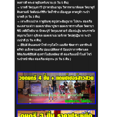
หงสาวดี พระธาตุอินทร์แขวน (6 วัน 5 คืน)
บาหลี วัดกุนุงกาวี ปุราทามันอายุน วิหารทานาห์ลอต วัดบาตูร์
คินตามณี วัดตัมปะก์ซีริง วัดถ้ำช้าง เมืองอูบุด หาดกูต้า ระบำ
บาหลี (4 วัน 3 คืน)
เจาะลึกเนปาล กาฐมัณฑุ สถูปสวะยัมภูนาถ โปขระ ล่องเรือ
ทะเลสาบเฟวา ยอดเขามัจฉาปูชเร ยอดเขาซารางก็อต วัดดาบา
ซินี เจดีย์โพธินาถ ปักตะปุร์ วัดกุมเภสวอร์ เมืองปะฏัน พระราชวัง
หนุมานโธกา ธุลิเขล ยอดเขาเอเวอร์เรส วัดปศุปฏินาถ ระบำ
เนปาลี (5 วัน 4 คืน)
อียิปต์ ดินแดนฟาโรห์ กรุงไคโร เมมฟิส ซัคคาร่า มหาพีระมิ
ดกีซ่า อเล็กซานเดรีย ปอมเปย์พิลลาร์ ป้อมปราการซิทาเดล
พิพิธภัณฑ์อียิปต์ สุเหร่าโมฮัมหมัดอาลี ล่องเรือแม่น้ำไนล์ โชว์
ระบำหน้าท้อง ล่องเรือเฟลุกกะ (6 วัน 5 คืน )