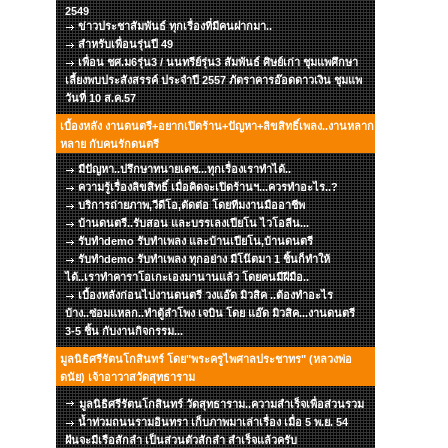
2549
ข่าวประชาสัมพันธ์ ทุกเรื่องที่มีคนฝากมา..
สำหรับเพื่อนรุ่นปี 49
เพื่อน ชศ.ม6รุ่น3 / นนทรีย์รุ่น3 สัมพันธ์ ศิษย์เก่า ชุมแพศึกษา
เลี้ยงพบประสังสรรค์ ประจำปี 2557 ภัตราคารอ๊อดดาวเงิน ชุมแพ
วันที่ 10 ส.ค.57
เบื้องหลัง งานดนตรี+อยากเปิดร้าน+ปัญหา+ลิขสิทธิ์เพลง..งานหลาก
หลาย กับคนรักดนตรี
มีปัญหา..ปรึกษาทนายเดช...ทุกเรื่องเราทำได้..
ความรู้เรื่องลิขสิทธิ์ เมื่อคิดจะเปิดร้านฯ...ควรทำอะไร..?
บริการถ่ายภาพ,วีดีโอ,ตัดต่อ โดยทีมงานมืออาชีพ
บ้านดนตรี..รับสอน และบรรเลงเปียโน ไวโอลีน...
รับทำdemo รับทำเพลง และบ้านเปียโน,บ้านดนตรี
รับทำdemo รับทำเพลง ทุกอย่าง มีโน๊ตมา 1 ชิ้นก็ทำให้
ได้..เราทำคาราโอเกะเองมานานแล้ว โดยคนมีฝีมือ..
เบื้องหลังก่อนไปงานดนตรี วงแอ๊ด มิวสิค ..ต้องทำอะไร
บ้าง..ซ่อมแหลก..ทำตู้ลำโพง เจบิน โดย แอ๊ด มิวสิค...งานดนตรี
3-5 ชิ้น กับงานกิจกรรม...
มูลนิธิศรีรัตนโกสินทร์ โดย"พระครูไพศาลประชาทร" (หลวงพ่อ
ดนัย) เจ้าอาวาสวัดสุทธาราม
มูลนิธิศรีรัตนโกสินทร์ วัดสุทธาราม..ความสำเร็จเพื่อส่วนรวม
น้ำท่วมถนนรามอินทรา เก็บภาพมาเล่าเรื่อง เมื่อ 5 พ.ย. 54
ฝันจะมีเรือสักลำ เป็นส่วนตัวสักลำ สำเร็จแล้วครับ