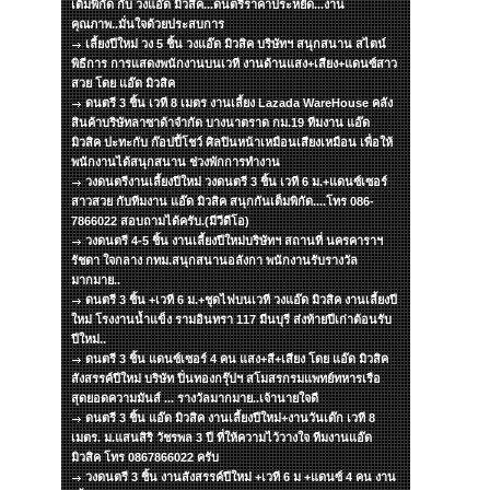
เต็มพิกัด กับ วงแอ๊ด มิวสิค...ดนตรีราคาประหยัด...งาน
คุณภาพ..มั่นใจด้วยประสบการ
เลี้ยงปีใหม่ วง 5 ชิ้น วงแอ๊ด มิวสิค บริษัทฯ สนุกสนาน สไตน์
พิธีการ การแสดงพนักงานบนเวที งานด้านแสง+เสียง+แดนซ์สาว
สวย โดย แอ๊ด มิวสิค
ดนตรี 3 ชิ้น เวที 8 เมตร งานเลี้ยง Lazada WareHouse คลัง
สินค้าบริษัทลาซาด้าจำกัด บางนาตราด กม.19 ทีมงาน แอ๊ด
มิวสิค ปะทะกับ ก๊อปปี้โชว์ ศิลปินหน้าเหมือนเสียงเหมือน เพื่อให้
พนักงานได้สนุกสนาน ช่วงพักการทำงาน
วงดนตรีงานเลี้ยงปีใหม่ วงดนตรี 3 ชิ้น เวที 6 ม.+แดนซ์เซอร์
สาวสวย กับทีมงาน แอ๊ด มิวสิค สนุกกันเต็มพิกัด....โทร 086-
7866022 สอบถามได้ครับ.(มีวีดีโอ)
วงดนตรี 4-5 ชิ้น งานเลี้ยงปีใหม่บริษัทฯ สถานที่ นครคาราฯ
รัชดา ใจกลาง กทม.สนุกสนานอลังกา พนักงานรับรางวัล
มากมาย..
ดนตรี 3 ชิ้น +เวที 6 ม.+ชุดไฟบนเวที วงแอ๊ด มิวสิค งานเลี้ยงปี
ใหม่ โรงงานน้ำแข็ง รามอินทรา 117 มีนบุรี ส่งท้ายปีเก่าต้อนรับ
ปีใหม่..
ดนตรี 3 ชิ้น แดนซ์เซอร์ 4 คน แสง+สี+เสียง โดย แอ๊ด มิวสิค
สังสรรค์ปีใหม่ บริษัท ปิ่นทองกรุ๊ปฯ สโมสรกรมแพทย์ทหารเรือ
สุดยอดความมันส์ ... รางวัลมากมาย..เจ้านายใจดี
ดนตรี 3 ชิ้น แอ๊ด มิวสิค งานเลี้ยงปีใหม่+งานวันเด๊ก เวที 8
เมตร. ม.แสนสิริ วัชรพล 3 ปี ที่ให้ความไว้วางใจ ทีมงานแอ๊ด
มิวสิค โทร 0867866022 ครับ
วงดนตรี 3 ชิ้น งานสังสรรค์ปีใหม่ +เวที 6 ม +แดนซ์ 4 คน งาน