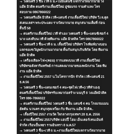
วงดนตรี 3 ชิ้น เวที 6 ม.+ไมมีแดนซ์ แจกรางวัลมากมาย วง
แอ๊ด มิวสิค ดนตรีงานเลี้ยงปีใหม่ อู่ซ่อมรถ รามคำแหง โทร
สอบถาม 0867866022
วงดนตรีแอ๊ด มิวสิค เวที+แดนซ์ งานเลี้ยงปีใหม่ บริษัท วี.เจ.คูล
สเตนเลสฯ พระประแดง รางวัลมากมาย สนุกสนานเต็มที่ ก่อน
สิ้นปี 58
ดนตรีงานเลี้ยงปีใหม่ เวที ทำเอง วงดนตรี 3 ชิ้น+แดนซ์เซอร์ 4
นาง แสงสีบนเวที ด้วยทีมงาน แอ๊ด มิวสสิค โทร 0867866022
วงดนตรี 3 ชิ้น+เวที 6 ม. เลี้ยงปีใหม่ บริษัทฯ โรงพิมพ์บางบอน
แจกของขวัญพนักงานมากมาย ดิ้นกันสนุกเกินพิกัด โดย ทีมงาน
แอ๊ด มิวสิค
เครื่องเสียง+ไฟ+(คอม) การแสดงบนเวที งานเลี้ยงปีใหม่
บริษัทฯอสังหาริมทรัพย์ การแสดงมากมายของพนักงาน โดย ทีม
งาน แอ๊ด มิวสิค
งานเลี้ยงปีใหม่ 2557 บ.ไมโครการปัก จำกัด เวที+แดนซ์ 21
ธ.ค.56
วงดนตรี 3 ชิ้น+แดนเซอร์ 4 คน+ชุดไฟเวที+(เวทีทำเอง)
ดนตรีเลี้ยงปีใหม่ บริษัทฯรับเหมาก่อสร้าง นนบุรี 8 วงแอ๊ดมิวสิค
โทร 086-7866022
ดนตรีงานเลี้ยงปีใหม่ วงดนตรี 3 ชิ้น แดนซ์ 4 คน โรงแรมแมน
ฮัตตัน นวนคร สนุกสุดเหวี่ยง กับ ทีมงาน แอ๊ด มิวสิค..
เลี้ยงปีใหม่ 2557 งานวัด ใจกลางกรุงเทพฯ 28 ธ.ค. 2556
งานเลี้ยงปีใหม่ 2557บริษัท แฮปปี้ โฮม เอ็นเตอร์เทนเม้นท์
จำกัด เรือนปั้นหยา รามอินทรา 8 ม.ค.57
วงดนตรี 3 ชิ้น+เวที 6 ม.+งานเลี้ยงปีใหม่แจกรางวัลมากมาย