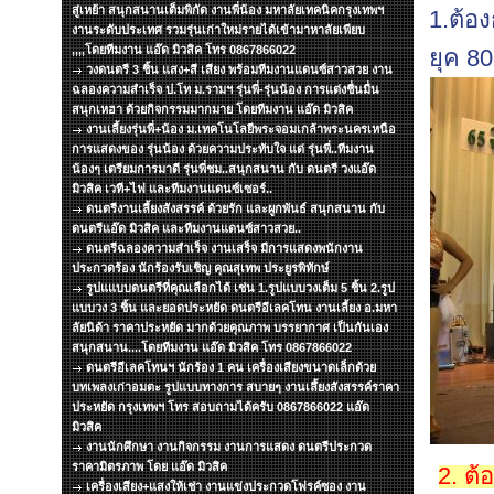
สู่เหย้า สนุกสนานเต็มพิกัด งานพี่น้อง มหาลัยเทคนิคกรุงเทพฯ
1.ต้อ
งานระดับประเทศ รวมรุ่นเก่าใหม่รายได้เข้ามาหาลัยเพียบ
,,,,โดยทีมงาน แอ๊ด มิวสิค โทร 0867866022
ยุค 80
วงดนตรี 3 ชิ้น แสง+สี เสียง พร้อมทีมงานแดนซ์สาวสวย งาน
ฉลองความสำเร็จ ป.โท ม.รามฯ รุ่นพี่-รุ่นน้อง การแต่งชื่นมื่น
สนุกเหฮา ด้วยกิจกรรมมากมาย โดยทีมงาน แอ๊ด มิวสิค
งานเลี้ยงรุ่นพี่+น้อง ม.เทคโนโลยีพระจอมเกล้าพระนครเหนือ
การแสดงของ รุ่นน้อง ด้วยความประทับใจ แด่ รุ่นพี่..ทีมงาน
น้องๆ เตรียมการมาดี รุ่นพี่ชม..สนุกสนาน กับ ดนตรี วงแอ๊ด
มิวสิค เวที+ไฟ และทีมงานแดนซ์เซอร์..
ดนตรีงานเลี้ยงสังสรรค์ ด้วยรัก และผูกพันธ์ สนุกสนาน กับ
ดนตรีแอ๊ด มิวสิค และทีมงานแดนซ์สาวสวย..
ดนตรีฉลองความสำเร็จ งานเสร็จ มีการแสดงพนักงาน
ประกวดร้อง นักร้องรับเชิญ คุณสุเทพ ประยูรพิทักษ์
รูปแแบบดนตรีที่คุณเลือกได้ เช่น 1.รูปแบบวงเต็ม 5 ชิ้น 2.รูป
แบบวง 3 ชิ้น และยอดประหยัด ดนตรีอีเลคโทน งานเลี้ยง อ.มหา
ลัยนิด้า ราคาประหยัด มากด้วยคุณภาพ บรรยากาศ เป็นกันเอง
สนุกสนาน....โดยทีมงาน แอ๊ด มิวสิค โทร 0867866022
ดนตรีอีเลคโทนฯ นักร้อง 1 คน เครื่องเสียงขนาดเล็กด้วย
บทเพลงเก่าอมตะ รูปแบบทางการ สบายๆ งานเลึ้ยงสังสรรค์ราคา
ประหยัด กรุงเทพฯ โทร สอบถามได้ครับ 0867866022 แอ๊ด
มิวสิค
งานนักศึกษา งานกิจกรรม งานการแสดง ดนตรีประกวด
ราคามิตรภาพ โดย แอ๊ด มิวสิค
2. ต้
เครื่องเสียง+แสงให้เช่า งานแข่งประกวดโฟรค์ซอง งาน