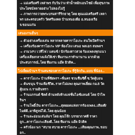
แม่เครือศรี เหล่าพร กับวันว่าง ทำน้ำหมักเอนไซม์ เพื่อสุขภาพ
ประโยชน์หลายอย่าง ไม่ลองไม่รู้
ภาพการถวายพระบรมสารีริกธาตุ โดย คุณแม่เครือศรี เหลา
พร และครอบครัว วัดศรีมงคล บ้านหนองผือ อ.หนองเรือ
จ.ขอนแก่น
เสนองานอื่นๆ
ตัวอย่างเครื่องเล่น หลากหลายคาราโอเกะ สนใจเปิดร้านฯ
เครื่องร้องคาราโอเกะ VIP ห้องโถง เสนอ พลเอก สมพลฯ
งานวงฯ / เวทีไฟ / แดนซ์ / นักร้องสาวสวย ร้องเพลงทุกแนว
เครื่องเสียงกลางแจ้งให้เช่า ทีมงานเราทำมานาน มากด้วย
ประสบการณ์..โดย ทีมงาน แอ๊ด มิวสิค...
ไปเยี่ยมบ้านฯ ร้านคนชอบคาราโอเกะ ที่รู้จักกัน..แบบ พี่น้อง...
คาราโอเกะ บ้านพี่ชัยพรฯ +พี่นคร ชวนชื่นซิตี้ ซ.วัดคู้บอน
ต้นขนุน ร้านเพือชีวิต..ราคาไม่แพง คุณภาพเยี่ยม กม.8 วัด
คู้บอน ถ.รามอินทรา
ร้านแกรนด์ ชิลด์ ด้านหลังห้างแฟชั่นไอซ์แลนด์ โดย ป๋าไพ
รินฯ
ร้านโพธิ์เงิน คาราโอเกะ...สุดยอดแห่งการร้องเพลง..เสียงดี/
ไมค์ดี..มาพิสูจน์ได้..โดย คุณน้อย
ร้านละอ่อนเล่นล้อฯ โดย คุณโจ๊ก บรรยากาศดี ราคา
ถูก...คาราโอเกะเสียงดี..โดย ทีมงาน แอ๊ด มิวสิค
ครัวน้อง นก "สบาย สบาย คาราโอเกะ ...เสียงคุณภาพ..ขอบ
อก..