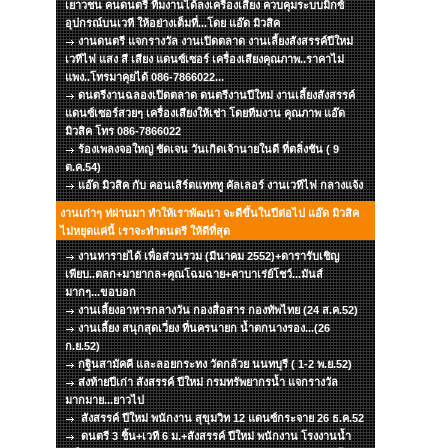
เยาวชน คนดนตรี ทีมงานได้ลงเครื่องเสียง ควบคุมระบบมิกซ์
อุปกรณ์บนเวที ให้อย่างเต็มที่...โดย แอ๊ด มิวสิค
งานดนตรี แจกรางวัล งานเปิดตลาด งานเลี้ยงสังสรรค์ปีใหม่
เวทีไฟ แสง สี เสียง แดนซ์เซอร์ เครื่องเสียงคุณภาพ..ราคาไม่
แพง..โทรมาคุยได้ 086-7866022...
ดนตรีงานฉลองเปิดตลาด ดนตรีงานปีใหม่ งานเลี้ยงสังสรรค์
แดนซ์เซอร์สวยๆ เครื่องเสียงให้เช่า โดยทีมงาน คุณภาพ แอ๊ด
มิวสิค โทร 086-7866022
ร้องเพลงจอใหญ่ ชัดเจน วันเกิดเจ้านายในดี ที่ตลิ่งชัน ( 9
ต.ค.54)
แอ๊ด มิวสิค กับ คอนเสิร์ตแทททู คัลเลอร์ งานเวทีไฟ กลางแจ้ง
งานเก่าๆ ท่ผ่านมา ทำให้เราพัฒนา จะดีขึ้นในปีต่อไป แอ๊ด มิวสิค
ไม่หยุดแค่นี้ เราจะทำดนตรี ให้ดีที่สุด
งานหารายได้ เพื่อส่วนรวม (มีนาคม 2552)+ดารารับเชิญ
เพียบ..ตลก+มายากล+คุณโฉมฉาย+คาบาเร่ย์โชว์...มันส์
มากๆ...ขอบอก
งานเลี้ยงอาหารกลางวัน กองสื่อสาร กองทัพไทย (24 ส.ค.52)
งานเลี้ยง สนุกสุดเวี่ยง ที่นครนายก น้ำตกนางรอง...(26
ก.ย.52)
กฐินสามัคคี และลอยกระทง วัดกล้วย นนทบุรี ( 1-2 พ.ย.52)
ส่งท้ายปีเก่า สังสรรค์ ปีใหม่ กรมทรัพยากรน้ำ แจกรางวัล
มากมาย...ยาวไป
สังสรรค์ ปีใหม่ พนักงาน สุขุมวิท 12 แดนซ์กระจาย 26 ธ.ค.52
ดนตรี 3 ชิ้น+เวที 6 ม.+สังสรรค์ ปีใหม่ พนักงาน โรงงานน้ำ