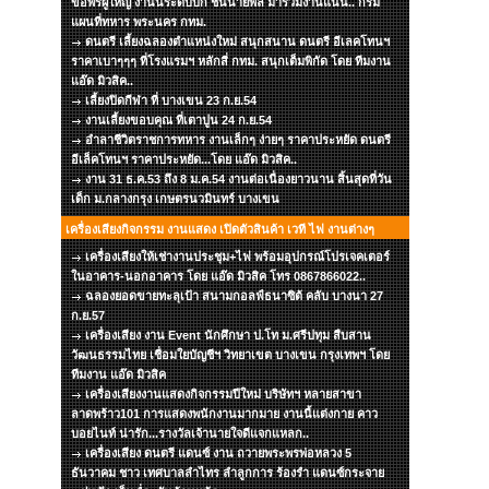
ขอพรผู้ใหญ่ งานนี้ระดับบิ๊ก ชั้นนายพล มาร่วมงานแน่น.. กรม
แผนที่ทหาร พระนคร กทม.
ดนตรี เลี้ยงฉลองตำแหน่งใหม่ สนุกสนาน ดนตรี อีเลคโทนฯ
ราคาเบาๆๆๆ ที่โรงแรมฯ หลักสี่ กทม. สนุกเต็มพิกัด โดย ทีมงาน
แอ๊ด มิวสิค..
เลี้ยงปิดกีฬา ที่ บางเขน 23 ก.ย.54
งานเลี้ยงขอบคุณ ที่เตาปูน 24 ก.ย.54
อำลาชีวิตราชการทหาร งานเล็กๆ ง่ายๆ ราคาประหยัด ดนตรี
อีเล็คโทนฯ ราคาประหยัด...โดย แอ๊ด มิวสิค..
งาน 31 ธ.ค.53 ถึง 8 ม.ค.54 งานต่อเนื่องยาวนาน สิ้นสุดที่วัน
เด็ก ม.กลางกรุง เกษตรนวมินทร์ บางเขน
เครื่องเสียงกิจกรรม งานแสดง เปิดตัวสินค้า เวที ไฟ งานต่างๆ
เครื่องเสียงให้เช่างานประชุม+ไฟ พร้อมอุปกรณ์โปรเจคเตอร์
ในอาคาร-นอกอาคาร โดย แอ๊ด มิวสิค โทร 0867866022..
ฉลองยอดขายทะลุเป้า สนามกอลฟ์ธนาซิต้ คลับ บางนา 27
ก.ย.57
เครื่องเสียง งาน Event นักศึกษา ป.โท ม.ศรีปทุม สืบสาน
วัฒนธรรมไทย เชื่อมใยบัญชีฯ วิทยาเขต บางเขน กรุงเทพฯ โดย
ทีมงาน แอ๊ด มิวสิค
เครื่องเสียงงานแสดงกิจกรรมปีใหม่ บริษัทฯ หลายสาขา
ลาดพร้าว101 การแสดงพนักงานมากมาย งานนี้แต่งกาย คาว
บอยไนท์ น่ารัก...รางวัลเจ้านายใจดีแจกแหลก..
เครื่องเสียง ดนตรี แดนซ์ งาน ถวายพระพรพ่อหลวง 5
ธันวาคม ชาว เทศบาลลำไทร ลำลูกการ ร้องรำ แดนซ์กระจาย