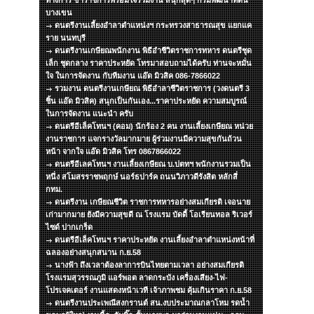
ทางการ ข้าราชการพร้อมใจร่วมงาน สนุกสุดๆ กรมพัฒนาที่ดิน
บางเขน
ดนตรีงานเลี้ยงอำลาตำแหน่งฯ กระทรวงสาธารณสุข แยกแค
ราย นนทบุรี
ดนตรีงานเกษียณพนักงาน พิธีอำชีวิตราชการทหาร ดนตรีชุด
เล็ก ชุดกลาง ราคาประหยัด โทรมาสอบถามได้ครับ ท่านจะหมั่น
ใจ ในการจัดงาน กับทีมงาน แอ๊ด มิวสิค 086-7866022
รวมงาน ดนตรีงานเกษียณ พิธีอำลาชีวิตราชการ (วงดนตรี 3
ชิ้น แอ๊ด มิวสิค) สนุกเป็นกันเอง...ราคาประหยัด ความสมบูรณ์
ในการจัดงาน แนะนำ ครับ
ดนตรีอีเล็คโทนฯ (คอม) นักร้อง 2 คน งานเลี้ยงเกษียณ หน่วย
งานราชการ แจกรางวัลมากมาย ผู้ร่วมงานมีความสุขกันถ้วน
หน้า จากใจ แอ๊ด มิวสิค โทร 0867866022
ดนตรีอีเลคโทนฯ งานเลี้ยงเกษียณ บ.ปตทฯ พนักงานรวมเป็น
หนึ่ง สโมสรราชพฤกษ์ นอร์ธปาร์ค ถนนวิภาวดีรังสิต หลักสี่
กทม.
ดนตรีงาน เกษียณชีวิต ราชการทหารอย่างสมเกียรติ เจอนาย
เก่ามากมาย ยังมีความสุขดี ณ โรงแรม บัดดี้ โอเรียนทอล ริเวอร์
ไซด์ ปากเกร็ด
ดนตรีอีเล็คโทนฯ ราคาประหยัด งานเลี้ยงอำลาตำแหน่งหน้าที่
ฉลองอย่างสนุกสนาน ก.ย.58
นางฟ้า ถึงเวลาต้องลาการบินไทยตามเวลา อย่างสมเกียรติ
โรงแรมสุวรรณภูมิ แอร์พอต ลาดกระบัง เครื่องเสียง-ไฟ-
โปรเจคเตอร์ งานแสดงหน้าเวที เจ้าภาพชม คุ้มเกินราคา ก.ย.58
ดนตรีงานประเพณีสงกรานต์ สน.งบประมาณกลาโหม รดน้ำ