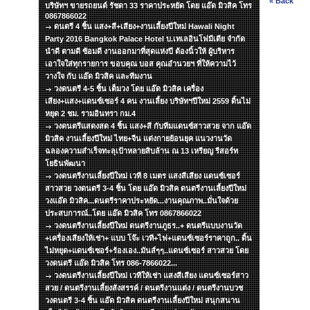
« Back
บริษัทฯ ขายรถยนต์ รัชดา 33 ราคาประหยัด โดย แอ๊ด มิวสิค โทร
0867866022
ดนตรี 4 ชิ้น แสง+สี+เสียง+งานเลี้ยงปีใหม่ Hawali Night
Party 2016 Bangkok Palace Hotel บ.เทเลอินโฟมีเดีย จำกัด
นำดี ตามดี ซ้อมดี งานออกมาที่สุดแห่งปี ต้องนิ้วให้ ผู้บริหาร
เอาใจใส่ทุกรายการ ขอบคุณ บอส คุณอำนวยฯ ที่ให้ความไว้
วางใจ กับ แอ๊ด มิวสิค และทีมงาน
วงดนตรี 4-5 ชิ้น เต็มวง โดย แอ๊ด มิวสิค เครื่อง
เสียง+แสง+แดนซ์เซอร์ 4 คน งานเลี้ยง บริษัทฯปีใหม่ 2559 ดิ้นไม่
หยุด 2 ชม. รามอินทรา กม.4
วงดนตรีแสดงสด 4 ชิ้น แสง+สี กับทีมแดนซ์สาวสวย จาก แอ๊ด
มิวสิค งานเลี้ยงปีใหม่ ไทย+จีน แต่งกายย้อนยุค แนวงานวัด
ฉลองความสำเร็จทะลุเป้าหลายสิบล้าน ณ 13 เหรียญ รีสอร์ท
โยธินพัฒนา
วงดนตรีงานเลี้ยงปีใหม่ เวที 8 เมตร แสงสีเสียง แดนซ์เซอร์
สาวสวย วงดนตรี 3-4 ชิ้น โดย แอ๊ด มิวสิค ดนตรีงานเลี้ยงปีใหม่
วงแอ๊ด มิวสิค...ดนตรีราคาประหยัด...งานคุณภาพ..มั่นใจด้วย
ประสบการณ์..โดย แอ๊ด มิวสิค โทร 0867866022
วงดนตรีงานเลี้ยงปีใหม่ ดนตรีงานภูธร..+ ดนตรีแบบงานวัด
+เครื่องเสียงให้เช่า+ แบบ โจ๊ะ เวที+ไฟ+แดนซ์เซอร์ราคาถูก.. ดิ้น
ไม่หยุด+แดนซ์เซอร์+ร้องเอง..มันส์ๆๆ..แดนซ์เซอร์ สาวสวย โดย
วงดนตรี แอ๊ด มิวสิค โทร 086-7866022...
วงดนตรีงานเลี้ยงปีใหม่ เวทีให้เช่า แสงสีเสียง แดนซ์เซอร์สาว
สวย / ดนตรีงานเลี้ยงสังสรรค์ / ดนตรีงานแต่ง / ดนตรีงานบวช
วงดนตรี 3-4 ชิ้น แอ๊ด มิวสิค ดนตรีงานเลี้ยงปีใหม่ สนุกสนาน