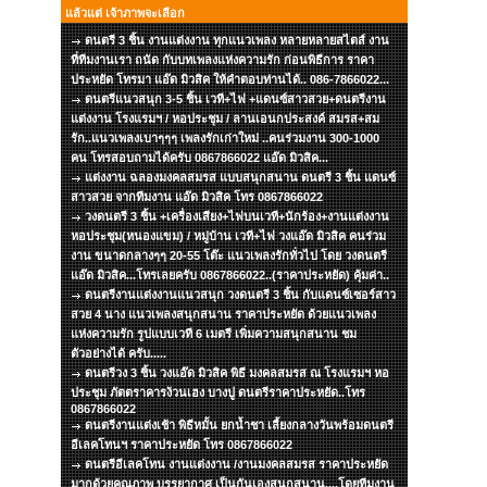
แล้วแต่ เจ้าภาพจะเลือก
ดนตรี 3 ชิ้น งานแต่งงาน ทุกแนวเพลง หลายหลายสไตส์ งาน
ที่ทีมงานเรา ถนัด กับบทเพลงแห่งความรัก ก่อนพิธีการ ราคา
ประหยัด โทรมา แอ๊ด มิวสิค ให้คำตอบท่านได้.. 086-7866022...
ดนตรีแนวสนุก 3-5 ชิ้น เวที+ไฟ +แดนซ์สาวสวย+ดนตรีงาน
แต่งงาน โรงแรมฯ / หอประชุม / ลานเอนกประสงค์ สมรส+สม
รัก..แนวเพลงเบาๆๆๆ เพลงรักเก่าใหม่ ..คนร่วมงาน 300-1000
คน โทรสอบถามได้ครับ 0867866022 แอ๊ด มิวสิค...
แต่งงาน ฉลองมงคลสมรส แบบสนุกสนาน ดนตรี 3 ชิ้น แดนซ์
สาวสวย จากทีมงาน แอ๊ด มิวสิค โทร 0867866022
วงดนตรี 3 ชิ้น +เครื่องเสียง+ไฟบนเวที+นักร้อง+งานแต่งงาน
หอประชุม(หนองแขม) / หมู่บ้าน เวที+ไฟ วงแอ๊ด มิวสิค คนร่วม
งาน ขนาดกลางๆๆ 20-55 โต๊ะ แนวเพลงรักทั่วไป โดย วงดนตรี
แอ๊ด มิวสิค...โทรเลยครับ 0867866022..(ราคาประหยัด) คุ้มค่า..
ดนตรีงานแต่งงานแนวสนุก วงดนตรี 3 ชิ้น กับแดนซ์เซอร์สาว
สวย 4 นาง แนวเพลงสนุกสนาน ราคาประหยัด ด้วยแนวเพลง
แห่งความรัก รูปแบบเวที 6 เมตรี เพิ่มความสนุกสนาน ชม
ตัวอย่างได้ ครับ.....
ดนตรีวง 3 ชิ้น วงแอ๊ด มิวสิค พิธี มงคลสมรส ณ โรงแรมฯ หอ
ประชุม ภัตตราคารง้วนเฮง บางปู ดนตรีราคาประหยัด..โทร
0867866022
ดนตรีงานแต่งเช้า พิธีหมั้น ยกน้ำชา เลี้ยงกลางวันพร้อมดนตรี
อีเลคโทนฯ ราคาประหยัด โทร 0867866022
ดนตรีอีเลคโทน งานแต่งงาน /งานมงคลสมรส ราคาประหยัด
มากด้วยคุณภาพ บรรยากาศ เป็นกันเองสนุกสนาน....โดยทีมงาน