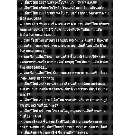
เลี้ยงปีใหม่ 2557 บ.สหย่งเงี๊ยบพัฒนา ฯ วันที่ 7 ธ.ค.56
เลี้ยงปีใหม่ บริษัทควินไทล์ส โรงแรมอินเตอร์คอนติเนนตัล
เลี้ยงปีใหม่ 2557 บริษัท หง โบ รับเบอร์ จำกัด บางนาตราด วัน
ที่ 25 ธ.ค. 2556
วงดนตรี 3 ชิ้น+แดนซ์ 4 นาง+เวที 6 ม. งานเลี้ยงปีใหม่ บริษัทฯ
คลองหลวงปทุมธานี 2 ปี กับความประทับใจ กับทีมงาน แอ๊ด
มิวสิค โทร 0867866022...
งานเลี้ยงปีใหม่ บริษัทฯ ออกแบบ แจ้งวัฒนะ ดนตรี 3 ชิ้น+เวที
6 เมตรี+การแสดงพนักงาน มากมาย สนุกเต็มที่ โดย แอ๊ด มิวิค
โทร 0867866022...
ดนตรีงานเลี้ยงปีใหม่ +วงดนตรี 3 ชิ้น+เวที 6 ม.+บริษัทฯ ส่ง
ออกอาหารแช่แข็ง บางบ่อ (ดิ้นไม่หยุด) โดย ทีมงาน แอ๊ด มิวสิค
โทร 0867866022...
ดนตรีงานเลี้ยงปีใหม่ ธีมการแต่งกายงานวัด วงดนตรี 3 ชิ้น +
เวที+แดนซ์เซอร์สาวสวย
เลี้ยงปีใหม่ 2557 แดนซ์ 4 แสงสี ดนตรี ยอดนิยม คนร่วมงน
450 คน ณ สนามกีฬาเฉลิมพระเกียรติ 72 พรรษา มีนบุรี BEC 25
ม.ค. 57
เลี้ยงปีใหม่ 2557 วงอีเล็คโทน ราคาประหยัด รพ.เกษมราษฎร์
สุขาภิบาล3 วันที่ 21 ก.พ.57
เลี้ยงปีใหม่ พนักงาน โรงงานใหญ่ สนุกสนานเต็มที่ พระราม 2
วันที่ 19 ม.ค.56
วงดนตรีสด 3 ชิ้น งานเลี้ยงปีใหม่ เวที 6 ม.แดนซ์สาวสวย
ราคาประหยัด งานเลี้ยงปีใหม่พนักงาน บริษัทฯ สนุกสนานเต็มที่
เลี้ยงสังสรรค์ วงดนตรี 4 ชิ้น งานกีฬากระทรวง