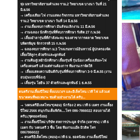
ทุ่ง มหาวิทยาลัยรามคำแหง ราม.2 วิทยาเขต บางนา วันที่ 21
มิ.ย.56
เครื่องเสียง ไฟ งานแสดง กิจกรรม มหาวิทยาลัยรามคำแหง
ราม.2 วิทยาเขต บางนา วันที่ 14 มิ.ย.56
งานเลี้ยงจบการศึกษา มันส์จนเลิกงาน 11 มี.ค.56
งานฉลอง นักศึกรุ่นพี่ที่จบการศึกษา รังสิต 27 ก.พ.56
เลี้ยงอำลารุ่นพี่ที่กำลังจะจบ ของสาขาการตลาด วิทยาเขต
บพิตรพิมุข จักรวรรดิ 15 ก.พ.56
ฉลองจบการศึกษา ม.3 โรงแรมทาวน์อินทาวน์ ผู้ปกครองจัด
เลี้ยงให้ลูกๆ ด้วยรักและผูกพันธ์
งานคืนสู่เหย้านักศึกษา เลี้ยงรุ่นพี่ รุ่นน้อง เครื่องเสียง+ไฟ
เครื่องดนตรี แล้วแต่ท่านต้องการ ทีมงานเราจัดให้
เลี้ยงแสดงความยินดีกับรุ่นพี่ที่จบการศึกษา 3-9 มี.ค.55 (งาน
อบอุ่นแบบพี่น้อง)
เลี้ยงรุ่น โยธิน 37 ด้วยรักและผูกพันธ์ 1 ธ.ค.55
ดนตรีงานเลี้ยงปีใหม่ ทั้งแบบวงฯ และอีเล็คโทน เวที ไฟ แล้วแต่
ขนาดคนที่พอเหมาะ ชมตัวอย่างงานได้ ครับ...
วงดนตรีอีเลคโทนฯ(คอม) นักร้อง 2 คน เวที 6 เมตร งานเลี้ยง
ปีใหม่ 2566 สนุกกันเต็มพิกัด....โทร 086-7866022 สอบถามได้
ครับ.(ชุดยอดนิยม)
งานเลี้ยงปีใหม่ บริษัท สหการประมูล จำกัด (มหาชน) เวที 6
เมตร กับ วงดนตรี 3 ชิ้น โดย ทีมงานแอ๊ด มิวสิค โทร
0867866022
ดนตรีอีเล็คโทน (คอม)+เวที 6 ม. ยอดนิยม งานเลี้ยงปีใหม่