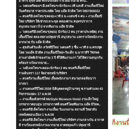
อาหาร สุขสวัสดิ์ พระประแดง รางวัลมากมาย ครับ..
วงดนตรีคอมฯ อีเลคโทนฯ+นักร้อง+เวที แสงสี งานเลี้ยงปีใหม่
วันคริสมาส ราคาประหยัด โดย แอ๊ด มิวสิค โทร 0867866022
ดนตรีอีเลคโทนฯ(คอม)+เวที 6 ม.+แดนซ์ 4 คน + งานเลี้ยงปี
ใหม่ บริษัทฯ ให้เช่ารถเจาะขุด คลองด่าน สมุทรปราการ
สนุกสนานยาวไป จากทีมงาน แอ๊ด มิวสิค
วงดนตรีอีเลคโทนฯ(คอม) นักร้อง 2 คน (ราคาประหยัด) งาน
เลี้ยงปีใหม่ คลองหลวงปทุมธานี สนุกสนาน แจกรางวัลพนักงาน
มากมาย กับ แอ๊ด มิวสิค
สุขสันต์วันเด็ก สวัสดีปีใหม่ วงดนตรี 3 ชิ้น +เวที 8 ม.ครบชุด
โดย วงแอ๊ด มิวสิค งานเลี้ยงปีใหม่+วันเด็ก ม.นาราสิริ วัชรพล
สานสามัคคีเจ้าของร่วม 3 ปี ที่ให้ทีมงานเรา ได้ให้ความสนุกกัน
พร้อมรางวัลมากมาย...
วงอีเลคโทนฯ+คอม+นักร้อง 2 คน ดนตรีเลี้ยงปีใหม่
รามอินทรา 117 จัดง่ายๆหน้าบริษัทฯ
ดนตรีงานเลี้ยงปีใหม่ เลี้ยงพนักงานฯ สนามกลอฟ์ธนาฯ
บางนา
งานดนตรีปีใหม่ 2558 นิติบุคคลหมู่บ้านฯหรู ซ.รามคำแหง 43
กิจกรรมเยอะ 17 ม.ค.58
งานเลี้ยงสังสรรค์ MeStyle Museum Hotel งานเล็กใหญ่
บรรยากาศอบอุ่น บรรยากาศดี ดนตรีโดยทีมงาน แอ๊ด มิวิสค..
ดนตรีอีเล็คโทนฯ งานเลี้ยง วันแรงงาน สถานที่ วิทยาลับ
เทคนิคดอนเมือง 1 พ.ค.58
ดนตรีอีเล็คโทนฯ งานเลี้ยงปีใหม่ บริษัทฯ งานกลางวัน อากาศ
ก็งานน
ดี รางวัลแจกพนักงานมากมาย ลาดหลุมแก้ว ปทุมธานี