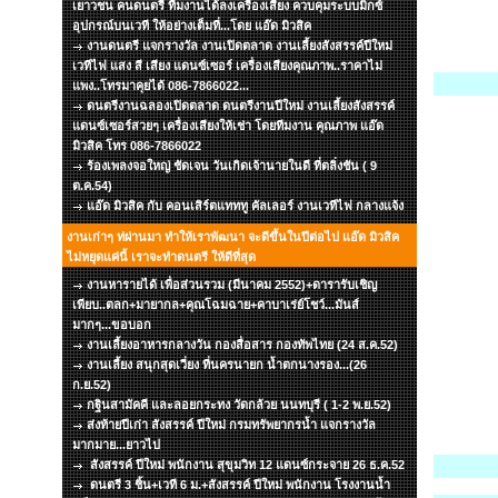
เยาวชน คนดนตรี ทีมงานได้ลงเครื่องเสียง ควบคุมระบบมิกซ์
อุปกรณ์บนเวที ให้อย่างเต็มที่...โดย แอ๊ด มิวสิค
งานดนตรี แจกรางวัล งานเปิดตลาด งานเลี้ยงสังสรรค์ปีใหม่
เวทีไฟ แสง สี เสียง แดนซ์เซอร์ เครื่องเสียงคุณภาพ..ราคาไม่
แพง..โทรมาคุยได้ 086-7866022...
ดนตรีงานฉลองเปิดตลาด ดนตรีงานปีใหม่ งานเลี้ยงสังสรรค์
แดนซ์เซอร์สวยๆ เครื่องเสียงให้เช่า โดยทีมงาน คุณภาพ แอ๊ด
มิวสิค โทร 086-7866022
ร้องเพลงจอใหญ่ ชัดเจน วันเกิดเจ้านายในดี ที่ตลิ่งชัน ( 9
ต.ค.54)
แอ๊ด มิวสิค กับ คอนเสิร์ตแทททู คัลเลอร์ งานเวทีไฟ กลางแจ้ง
งานเก่าๆ ท่ผ่านมา ทำให้เราพัฒนา จะดีขึ้นในปีต่อไป แอ๊ด มิวสิค
ไม่หยุดแค่นี้ เราจะทำดนตรี ให้ดีที่สุด
งานหารายได้ เพื่อส่วนรวม (มีนาคม 2552)+ดารารับเชิญ
เพียบ..ตลก+มายากล+คุณโฉมฉาย+คาบาเร่ย์โชว์...มันส์
มากๆ...ขอบอก
งานเลี้ยงอาหารกลางวัน กองสื่อสาร กองทัพไทย (24 ส.ค.52)
งานเลี้ยง สนุกสุดเวี่ยง ที่นครนายก น้ำตกนางรอง...(26
ก.ย.52)
กฐินสามัคคี และลอยกระทง วัดกล้วย นนทบุรี ( 1-2 พ.ย.52)
ส่งท้ายปีเก่า สังสรรค์ ปีใหม่ กรมทรัพยากรน้ำ แจกรางวัล
มากมาย...ยาวไป
สังสรรค์ ปีใหม่ พนักงาน สุขุมวิท 12 แดนซ์กระจาย 26 ธ.ค.52
ดนตรี 3 ชิ้น+เวที 6 ม.+สังสรรค์ ปีใหม่ พนักงาน โรงงานน้ำ