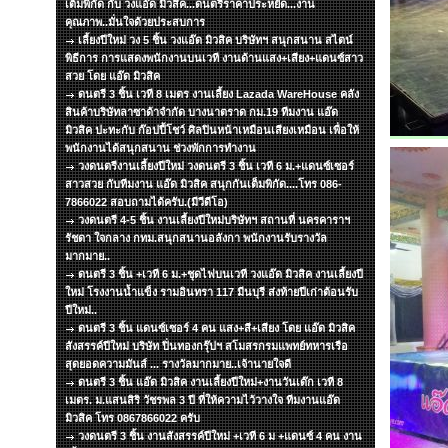
เต็มพิกัด กับ วงแอ๊ด มิวสิค...ดนตรีราคาประหยัด...งาน
คุณภาพ..มั่นใจด้วยประสบการ
เลี้ยงปีใหม่ วง 5 ชิ้น วงแอ๊ด มิวสิค บริษัทฯ สนุกสนาน สไตน์
พิธีการ การแสดงพนักงานบนเวที งานด้านแสง+เสียง+แดนซ์สาว
สวย โดย แอ๊ด มิวสิค
ดนตรี 3 ชิ้น เวที 8 เมตร งานเลี้ยง Lazada WareHouse คลัง
สินค้าบริษัทลาซาด้าจำกัด บางนาตราด กม.19 ทีมงาน แอ๊ด
มิวสิค ปะทะกับ ก๊อปปี้โชว์ ศิลปินหน้าเหมือนเสียงเหมือน เพื่อให้
พนักงานได้สนุกสนาน ช่วงพักการทำงาน
วงดนตรีงานเลี้ยงปีใหม่ วงดนตรี 3 ชิ้น เวที 6 ม.+แดนซ์เซอร์
สาวสวย กับทีมงาน แอ๊ด มิวสิค สนุกกันเต็มพิกัด....โทร 086-
7866022 สอบถามได้ครับ.(มีวีดีโอ)
วงดนตรี 4-5 ชิ้น งานเลี้ยงปีใหม่บริษัทฯ สถานที่ นครคาราฯ
รัชดา ใจกลาง กทม.สนุกสนานอลังกา พนักงานรับรางวัล
มากมาย..
ดนตรี 3 ชิ้น +เวที 6 ม.+ชุดไฟบนเวที วงแอ๊ด มิวสิค งานเลี้ยงปี
ใหม่ โรงงานน้ำแข็ง รามอินทรา 117 มีนบุรี ส่งท้ายปีเก่าต้อนรับ
ปีใหม่..
ดนตรี 3 ชิ้น แดนซ์เซอร์ 4 คน แสง+สี+เสียง โดย แอ๊ด มิวสิค
สังสรรค์ปีใหม่ บริษัท ปิ่นทองกรุ๊ปฯ สโมสรกรมแพทย์ทหารเรือ
สุดยอดความมันส์ ... รางวัลมากมาย..เจ้านายใจดี
ดนตรี 3 ชิ้น แอ๊ด มิวสิค งานเลี้ยงปีใหม่+งานวันเด๊ก เวที 8
เมตร. ม.แสนสิริ วัชรพล 3 ปี ที่ให้ความไว้วางใจ ทีมงานแอ๊ด
มิวสิค โทร 0867866022 ครับ
วงดนตรี 3 ชิ้น งานสังสรรค์ปีใหม่ +เวที 6 ม +แดนซ์ 4 คน งาน