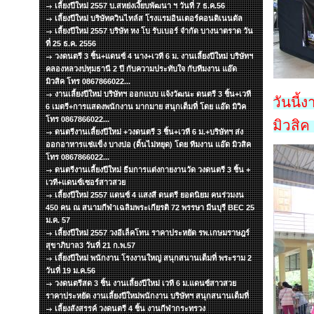
เลี้ยงปีใหม่ 2557 บ.สหย่งเงี๊ยบพัฒนา ฯ วันที่ 7 ธ.ค.56
เลี้ยงปีใหม่ บริษัทควินไทล์ส โรงแรมอินเตอร์คอนติเนนตัล
เลี้ยงปีใหม่ 2557 บริษัท หง โบ รับเบอร์ จำกัด บางนาตราด วัน
ที่ 25 ธ.ค. 2556
วงดนตรี 3 ชิ้น+แดนซ์ 4 นาง+เวที 6 ม. งานเลี้ยงปีใหม่ บริษัทฯ
คลองหลวงปทุมธานี 2 ปี กับความประทับใจ กับทีมงาน แอ๊ด
มิวสิค โทร 0867866022...
งานเลี้ยงปีใหม่ บริษัทฯ ออกแบบ แจ้งวัฒนะ ดนตรี 3 ชิ้น+เวที
วันนี้
6 เมตรี+การแสดงพนักงาน มากมาย สนุกเต็มที่ โดย แอ๊ด มิวิค
โทร 0867866022...
มิวสิ
ดนตรีงานเลี้ยงปีใหม่ +วงดนตรี 3 ชิ้น+เวที 6 ม.+บริษัทฯ ส่ง
ออกอาหารแช่แข็ง บางบ่อ (ดิ้นไม่หยุด) โดย ทีมงาน แอ๊ด มิวสิค
โทร 0867866022...
ดนตรีงานเลี้ยงปีใหม่ ธีมการแต่งกายงานวัด วงดนตรี 3 ชิ้น +
เวที+แดนซ์เซอร์สาวสวย
เลี้ยงปีใหม่ 2557 แดนซ์ 4 แสงสี ดนตรี ยอดนิยม คนร่วมงน
450 คน ณ สนามกีฬาเฉลิมพระเกียรติ 72 พรรษา มีนบุรี BEC 25
ม.ค. 57
เลี้ยงปีใหม่ 2557 วงอีเล็คโทน ราคาประหยัด รพ.เกษมราษฎร์
สุขาภิบาล3 วันที่ 21 ก.พ.57
เลี้ยงปีใหม่ พนักงาน โรงงานใหญ่ สนุกสนานเต็มที่ พระราม 2
วันที่ 19 ม.ค.56
วงดนตรีสด 3 ชิ้น งานเลี้ยงปีใหม่ เวที 6 ม.แดนซ์สาวสวย
ราคาประหยัด งานเลี้ยงปีใหม่พนักงาน บริษัทฯ สนุกสนานเต็มที่
เลี้ยงสังสรรค์ วงดนตรี 4 ชิ้น งานกีฬากระทรวง