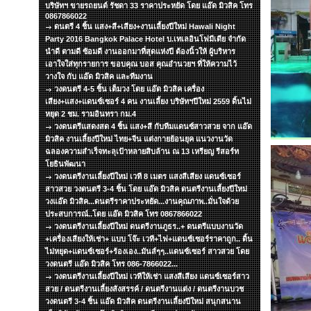
บริษัทฯ ขายรถยนต์ รัชดา 33 ราคาประหยัด โดย แอ๊ด มิวสิค โทร
0867866022
ดนตรี 4 ชิ้น แสง+สี+เสียง+งานเลี้ยงปีใหม่ Hawali Night
Party 2016 Bangkok Palace Hotel บ.เทเลอินโฟมีเดีย จำกัด
นำดี ตามดี ซ้อมดี งานออกมาที่สุดแห่งปี ต้องนิ้วให้ ผู้บริหาร
เอาใจใส่ทุกรายการ ขอบคุณ บอส คุณอำนวยฯ ที่ให้ความไว้
วางใจ กับ แอ๊ด มิวสิค และทีมงาน
วงดนตรี 4-5 ชิ้น เต็มวง โดย แอ๊ด มิวสิค เครื่อง
เสียง+แสง+แดนซ์เซอร์ 4 คน งานเลี้ยง บริษัทฯปีใหม่ 2559 ดิ้นไม่
หยุด 2 ชม. รามอินทรา กม.4
วงดนตรีแสดงสด 4 ชิ้น แสง+สี กับทีมแดนซ์สาวสวย จาก แอ๊ด
มิวสิค งานเลี้ยงปีใหม่ ไทย+จีน แต่งกายย้อนยุค แนวงานวัด
ฉลองความสำเร็จทะลุเป้าหลายสิบล้าน ณ 13 เหรียญ รีสอร์ท
โยธินพัฒนา
วงดนตรีงานเลี้ยงปีใหม่ เวที 8 เมตร แสงสีเสียง แดนซ์เซอร์
สาวสวย วงดนตรี 3-4 ชิ้น โดย แอ๊ด มิวสิค ดนตรีงานเลี้ยงปีใหม่
วงแอ๊ด มิวสิค...ดนตรีราคาประหยัด...งานคุณภาพ..มั่นใจด้วย
ประสบการณ์..โดย แอ๊ด มิวสิค โทร 0867866022
วงดนตรีงานเลี้ยงปีใหม่ ดนตรีงานภูธร..+ ดนตรีแบบงานวัด
+เครื่องเสียงให้เช่า+ แบบ โจ๊ะ เวที+ไฟ+แดนซ์เซอร์ราคาถูก.. ดิ้น
ไม่หยุด+แดนซ์เซอร์+ร้องเอง..มันส์ๆๆ..แดนซ์เซอร์ สาวสวย โดย
วงดนตรี แอ๊ด มิวสิค โทร 086-7866022...
วงดนตรีงานเลี้ยงปีใหม่ เวทีให้เช่า แสงสีเสียง แดนซ์เซอร์สาว
สวย / ดนตรีงานเลี้ยงสังสรรค์ / ดนตรีงานแต่ง / ดนตรีงานบวช
วงดนตรี 3-4 ชิ้น แอ๊ด มิวสิค ดนตรีงานเลี้ยงปีใหม่ สนุกสนาน