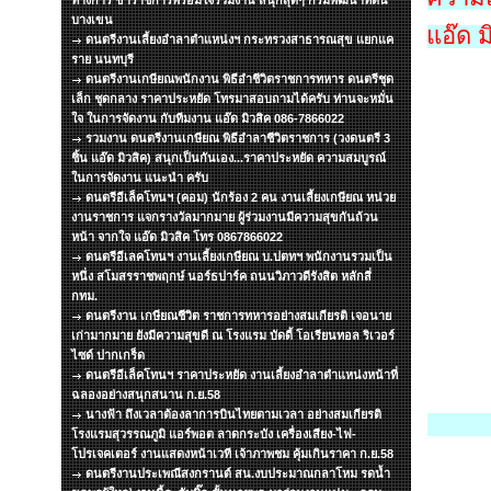
ทางการ ข้าราชการพร้อมใจร่วมงาน สนุกสุดๆ กรมพัฒนาที่ดิน
บางเขน
แอ๊ด ม
ดนตรีงานเลี้ยงอำลาตำแหน่งฯ กระทรวงสาธารณสุข แยกแค
ราย นนทบุรี
ดนตรีงานเกษียณพนักงาน พิธีอำชีวิตราชการทหาร ดนตรีชุด
เล็ก ชุดกลาง ราคาประหยัด โทรมาสอบถามได้ครับ ท่านจะหมั่น
ใจ ในการจัดงาน กับทีมงาน แอ๊ด มิวสิค 086-7866022
รวมงาน ดนตรีงานเกษียณ พิธีอำลาชีวิตราชการ (วงดนตรี 3
ชิ้น แอ๊ด มิวสิค) สนุกเป็นกันเอง...ราคาประหยัด ความสมบูรณ์
ในการจัดงาน แนะนำ ครับ
ดนตรีอีเล็คโทนฯ (คอม) นักร้อง 2 คน งานเลี้ยงเกษียณ หน่วย
งานราชการ แจกรางวัลมากมาย ผู้ร่วมงานมีความสุขกันถ้วน
หน้า จากใจ แอ๊ด มิวสิค โทร 0867866022
ดนตรีอีเลคโทนฯ งานเลี้ยงเกษียณ บ.ปตทฯ พนักงานรวมเป็น
หนึ่ง สโมสรราชพฤกษ์ นอร์ธปาร์ค ถนนวิภาวดีรังสิต หลักสี่
กทม.
ดนตรีงาน เกษียณชีวิต ราชการทหารอย่างสมเกียรติ เจอนาย
เก่ามากมาย ยังมีความสุขดี ณ โรงแรม บัดดี้ โอเรียนทอล ริเวอร์
ไซด์ ปากเกร็ด
ดนตรีอีเล็คโทนฯ ราคาประหยัด งานเลี้ยงอำลาตำแหน่งหน้าที่
ฉลองอย่างสนุกสนาน ก.ย.58
นางฟ้า ถึงเวลาต้องลาการบินไทยตามเวลา อย่างสมเกียรติ
โรงแรมสุวรรณภูมิ แอร์พอต ลาดกระบัง เครื่องเสียง-ไฟ-
โปรเจคเตอร์ งานแสดงหน้าเวที เจ้าภาพชม คุ้มเกินราคา ก.ย.58
ดนตรีงานประเพณีสงกรานต์ สน.งบประมาณกลาโหม รดน้ำ