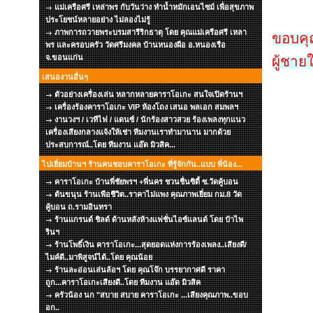
แม่เครือศรี เหล่าพร กับวันว่าง ทำน้ำหมักเอนไซม์ เพื่อสุขภาพ
ประโยชน์หลายอย่าง ไม่ลองไม่รู้
ภาพการถวายพระบรมสารีริกธาตุ โดย คุณแม่เครือศรี เหลา
ขอบคุณ
พร และครอบครัว วัดศรีมงคล บ้านหนองผือ อ.หนองเรือ
จ.ขอนแก่น
ผู้ชาย
เสนองานอื่นๆ
ตัวอย่างเครื่องเล่น หลากหลายคาราโอเกะ สนใจเปิดร้านฯ
เครื่องร้องคาราโอเกะ VIP ห้องโถง เสนอ พลเอก สมพลฯ
งานวงฯ / เวทีไฟ / แดนซ์ / นักร้องสาวสวย ร้องเพลงทุกแนว
เครื่องเสียงกลางแจ้งให้เช่า ทีมงานเราทำมานาน มากด้วย
ประสบการณ์..โดย ทีมงาน แอ๊ด มิวสิค...
ไปเยี่ยมบ้านฯ ร้านคนชอบคาราโอเกะ ที่รู้จักกัน..แบบ พี่น้อง...
คาราโอเกะ บ้านพี่ชัยพรฯ +พี่นคร ชวนชื่นซิตี้ ซ.วัดคู้บอน
ต้นขนุน ร้านเพือชีวิต..ราคาไม่แพง คุณภาพเยี่ยม กม.8 วัด
คู้บอน ถ.รามอินทรา
ร้านแกรนด์ ชิลด์ ด้านหลังห้างแฟชั่นไอซ์แลนด์ โดย ป๋าไพ
รินฯ
ร้านโพธิ์เงิน คาราโอเกะ...สุดยอดแห่งการร้องเพลง..เสียงดี/
ไมค์ดี..มาพิสูจน์ได้..โดย คุณน้อย
ร้านละอ่อนเล่นล้อฯ โดย คุณโจ๊ก บรรยากาศดี ราคา
ถูก...คาราโอเกะเสียงดี..โดย ทีมงาน แอ๊ด มิวสิค
ครัวน้อง นก "สบาย สบาย คาราโอเกะ ...เสียงคุณภาพ..ขอบ
อก..