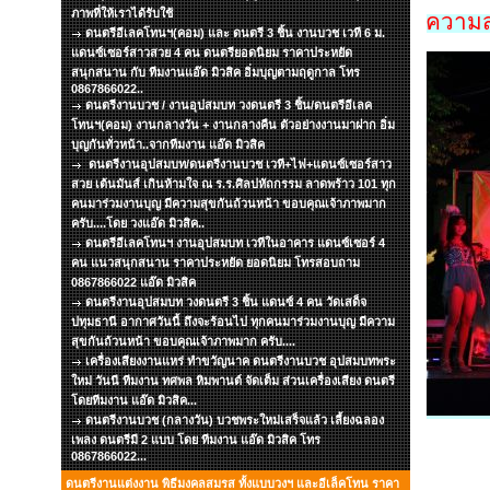
ภาพที่ให้เราได้รับใช้
ความ
ดนตรีอีเลคโทนฯ(คอม) และ ดนตรี 3 ชิ้น งานบวช เวที 6 ม.
แดนซ์เซอร์สาวสวย 4 คน ดนตรียอดนิยม ราคาประหยัด
สนุกสนาน กับ ทีมงานแอ๊ด มิวสิค อิ่มบุญตามฤดูกาล โทร
0867866022..
ดนตรีงานบวช / งานอุปสมบท วงดนตรี 3 ชิ้น/ดนตรีอีเลค
โทนฯ(คอม) งานกลางวัน + งานกลางคืน ตัวอย่างงานมาฝาก อิ่ม
บุญกันทั่วหน้า..จากทีมงาน แอ๊ด มิวสิค
ดนตรีงานอุปสมบท/ดนตรีงานบวช เวที+ไฟ+แดนซ์เซอร์สาว
สวย เต้นมันส์ เกินห้ามใจ ณ ร.ร.ศิลปหัถกรรม ลาดพร้าว 101 ทุก
คนมาร่วมงานบุญ มีความสุขกันถ้วนหน้า ขอบคุณเจ้าภาพมาก
ครับ....โดย วงแอ๊ด มิวสิค..
ดนตรีอีเลคโทนฯ งานอุปสมบท เวทีในอาคาร แดนซ์เซอร์ 4
คน แนวสนุกสนาน ราคาประหยัด ยอดนิยม โทรสอบถาม
0867866022 แอ๊ด มิวสิค
ดนตรีงานอุปสมบท วงดนตรี 3 ชิ้น แดนซ์ 4 คน วัดเสด็จ
ปทุมธานี อากาศวันนี้ ถึงจะร้อนไป ทุกคนมาร่วมงานบุญ มีความ
สุขกันถ้วนหน้า ขอบคุณเจ้าภาพมาก ครับ....
เครื่องเสียงงานแหร่ ทำขวัญนาค ดนตรีงานบวช อุปสมบทพระ
ใหม่ วันนี ทีมงาน ทศพล หิมพานต์ จัดเต็ม ส่วนเครื่องเสียง ดนตรี
โดยทีมงาน แอ๊ด มิวสิค...
ดนตรีงานบวช (กลางวัน) บวชพระใหม่เสร็จแล้ว เลี้ยงฉลอง
เพลง ดนตรีมี 2 แบบ โดย ทีมงาน แอ๊ด มิวสิค โทร
0867866022...
ดนตรีงานแต่งงาน พิธีมงคลสมรส ทั้งแบบวงฯ และอีเล็คโทน ราคา