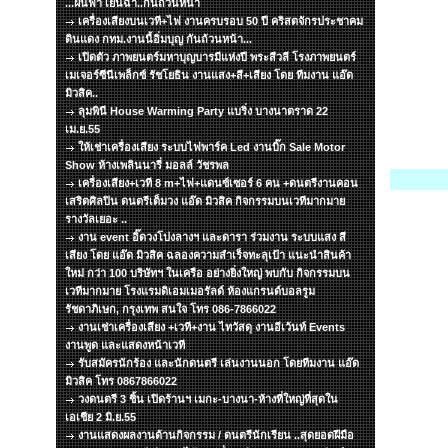
...ฝนฟ้า เย็นฉ่ำ..กันถ้วนหน้า
เครื่องเสียงบนเวที+ไฟ งานครบรอบ 50 ปี คริสตจักรประชาคม
ดินแดง กทม.งานนี้อิ่มบุญ กันถ้วนหน้า...
เปิดตัว ภาพยนตร์มหาบุญบารมีแห่งปี พระสีวลี โรงภาพยนตร์
เมเจอร์ซีนีเพล็กซ์ รัชโยธิน งานแสง+สี+เสียง โดย ทีมงาน แอ๊ด
มิวสิค..
ลุมพินี House Warming Party แบริ่ง บางนาตราด 22
เม.ย.55
ให้เช่าเครื่องเสียง ระบบไฟพาร์ค Led งานบิ๊ก Sale Motor
Show ห้างเพลินนารี่ มอลล์ วัชรพล
เครื่องเสียง+เวที 8 m+ไฟ+แดนซ์เซอร์ 6 คน +ดนตรีงานคอน
เสริตศิลปิน ดนตรีเต็มวง แอ๊ด มิวสิค กิจกรรมบนเวทีมากมาย
รางวัลเยอะ ..
งาน event อิ๊ดวงโปงลางฯ และดารา ร่วมงาน ระบบแสง สี
เสียง โดย แอ๊ด มิวสิค ฉลองความสำเร็จทะลุเป้า แนะนำสินค้า
ใหม่ กว่า 100 บริษัทฯ ในเครือ อย่างยิ่งใหญ่ พบกับ กิจกรรมบน
เวทีมากมาย โรงแรมดิเอมเมอรัลด์ ห้องแกรนด์บอลรูม
รัชดาภิเษก, กรุงเทพ สนใจ โทร 086-7866022
งานเช่าเครื่องเสียง +เวที+งาน ไทวัสดุ งานอีเว้นท์ Events
งานพูด และแสดงหน้าเวที
รับสมัครนักร้อง และนักดนตรี เล่นงานนอก โดยทีมงาน แอ๊ด
มิวสิค โทร 0867866022
วงดนตรี 3 ชิ้น เปิดร้านฯ เมกะ-บางนา-ห้างที่ใหญ่ที่สุดใน
เอเชีย 2 มิ.ย.55
งานแสดงผลงานด้านกิจกรรม / ดนตรีนักเรียน ..สุดยอดฝีมือ