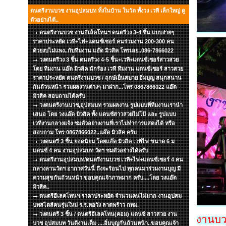
ดนตรีงานบวช งานอุปสมบท ทั้งในบ้าน ในวัด ทั้งวง เวที เล็กใหญ่ ดู
ตัวอย่างได้..
ดนตรีงานบวช งานอีเล็คโทนฯ ดนตรีวง 3-4 ชิ้น แบบง่ายๆ
ราคาประหยัด เวที+ไฟ+แดนซ์เซอร์ คนร่วมงาน 200-300 คน
ด้วยงบไม่แพง..กับทีมงาน แอ๊ด มิวสิค โทรเลย..086-7866022
วงดนตรีวง 3 ชิ้น ดนตรีวง 4-5 ชิ้น+เวที+แดนซ์เซอร์สาวสวย
โดย ทีมงาน แอ๊ด มิวสิค นักร้อง เวที ทีมงาน แดนซ์เซอร์ สาวสวย
ราคาประหยัด ดนตรีงานบวช / ฤกษ์เย็นสบาย อิ่มบุญ สนุกสนาน
กันถ้วนหน้า รวมผลงานต่างๆ มาฝาก...โทร 0867866022 แอ๊ด
มิวสิค สอบถามได้ครับ
วงดนตรีงานบวช,อุปสมบท รวมผลงาน รูปแบบที่ทีมงานเรานำ
เสนอ โดย วงแอ๊ด มิวสิค ทั้ง แดนซ์สาวสวยไม่โป้ และ รูปแบบ
เวทีงานกลางแจ้ง ชมตัวอย่างงานที่เราไปทำการแสดงได้ หรือ
สอบถาม โทร 0867866022..แอ๊ด มิวสิค ครับ
วงดนตรี 3 ชิ้น ยอดนิยม โดยแอ๊ด มิวสิค เวทีไฟ ขนาด 6 ม
แดนซ์ 4 คน งานอุปสมบท วัดฯ ชมตัวอย่างได้ครับ
ดนตรีงานอุปสมบท/ดนตรีงานบวช เวที+ไฟ+แดนซ์เซอร์ 4 คน
กลางลานวัดฯ อากาศวันนี้ ถึงจะร้อนไป ทุกคนมาร่วมงานบุญ มี
ความสุขกันถ้วนหน้า ขอบคุณเจ้าภาพมาก ครับ....โดย วงแอ๊ด
มิวสิค..
ดนตรีอีเลคโทนฯ ราคาประหยัด จำนวนคนไม่มาก งานอุปสม
บทสไตส์คนรุ่นใหม่ ร.ร.หอวัง ลาดพร้าว กทม.
วงดนตรี 3 ชิ้น / ดนตรีอีเลคโทน(คอม) แดนซ์ สาวสวย งาน
งานบว
บวช อุปสมบท วันดีงานเต็ม ....อิ่มบุญกันถ้วนหน้า..ขอบคุณเจ้า