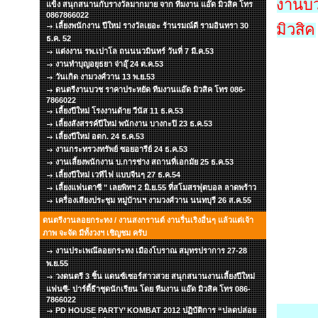
งานบว
แข็ง สนุกสนานกับรางวัลมากมาย จาก ทีมงาน แอ๊ด มิวสิค โทร
0867866022
มิวสิค
เลี้ยงพนักงาน ปีใหม่ รางวัลเยอะ ร้านรมณ์ดี รามอินทรา 30
ธ.ค. 52
แต่งงาน รพ.เปาโล ถนนนวมินทร์ วันที่ 7 มี.ค.53
งานทำบุญอยุธยา จ่าอุ๊ 24 ต.ค.53
วันเกิด งามวงศ์วาน 13 พ.ย.53
ดนตรีงานบวช ราคาประหยัด ทีมงานแอ๊ด มิวสิค โทร 086-
7866022
เลี้ยงปีใหม่ โรงงานด้าย วีนัส 11 ธ.ค.53
เลี้ยงสังสรรค์ปีใหม่ พนักงาน บางกะปิ 23 ธ.ค.53
เลี้ยงปีใหม่ อตก. 24 ธ.ค.53
งานกระทรวงทรัพย์ ซอยอารีย์ 24 ธ.ค.53
งานเลี้ยงพนักงาน บ.การช่าง สถานที่เอกมัย 25 ธ.ค.53
เลี้ยงปีใหม่ เวทีไฟ แบบจีนๆ 27 ธ.ค.54
เลี้ยงแฟนตาซี " เลยพิทฯ 2 มิ.ย.55 ที่สโมสรฟุตบอล ลาดพร้าว
เครื่องเสียงประชุม หมู่บ้านฯ งามวงศ์วาน นนทบุรี 26 ส.ค.55
ดนตรีงานลอยกระทง / งานสงกรานต์ งานรื่นเริงอื่นๆ แล้วแต่เจ้า
ภาพ จะจัด มีทั้งวงฯ เชิญชม ครับ
งานประเพณ๊ลอยกระทง เมืองโบราณ สมุทรปราการ 27-28
พ.ย.55
วงดนตรี 3 ชิ้น แดนซ์เซอร์สาวสวย สนุกสนานงานเลี้ยงปีใหม่
แฟนซี- ปาร์ตี้ธีาชุดนักเรียน โดย ทีมงาน แอ๊ด มิวสิค โทร 086-
7866022
PD HOUSE PARTY’ KOMBAT 2012 ปฏิบัติการ “ปลดปล่อย