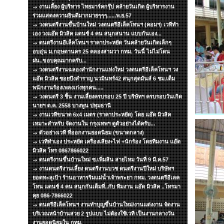
งานเลี้ยง ผู้บริหาร ไทยมาร์คกรุ๊ป คล้ายวันเกิด ผู้บริหารงาน
ร่วมแสดงความยินดีมากมายๆๆๆ......พ.ย.57
วงดนตรีงานขึ้นบ้านใหม่ วงดนตรีอีเล็คโทนฯ (คอมฯ) เวทีทำ
เอง วงแอ๊ด มิวสิค แดนซ์ 4 คน สนุกสนาน แบบกันเอง...
ดนตรีงานอีเล็คโทนฯ ราคาประหยัด วันคล้ายวันเกิดเล็กๆ
อบอุ่น ม.กฤษดานคร 25 คลองสามวา กทม. วันนี้ ไม่ไม่โดน
ฝน..ขอบคุณมากครับ...
วงดนตรีงานฉลองสำนักงานแห่งใหม่ วงดนตรีอีเล็คโทนฯ วง
แอ๊ด มิวสิค ซอยบึงสำราญ นวมินทร์42 สนุกสุดมันส์ 6 ชม.เต็ม
พนักงานร้องเพลงเก่งทุกคน.....
วงดนตรี 3 ชิ้น งานเลี้ยงครบรอบ 25 ปี บริษัทฯ ครบรอบวันเกิด
นายฯ ต.ค. 2558 บางพูน ปทุมธานี
งานเวทีขนาด 6x4 เมตร (ราคาประหยัด) โดย แอ๊ด มิวสิค
เหมาะสำหรับ จัดงานใน กรุงเทพฯ ดูตัวอย่างได้ครับ...
ตัวอย่างเวที ที่ออกงานยอดนิยม (ขนาดกลาง)
เวทีทำเอง ประหยัด เครื่องเสียง+ไฟ +นักร้อง โดยทีมงาน แอ๊ด
มิวสิค โทร 0867866022
ดนตรีงานขึ้นบ้านใหม่ ซ.เพิ่มสิน สายไหม วันที่ 9 มี.ค.57
งานดนตรีงานเลี้ยง ดนตรีงานบวช ดนตรีงานปีใหม่ บริษัทฯ
ยอดทะลุเป้า ร้านอาหารริมแม่น้ำเจ้าพระยา กทม. วงดนตรีอีเลค
โทน แดนซ์ 4 คน สนุกกันเต็มที่..กับ ทีมงาน แอ๊ด มิวสิค ..โทรมา
คุย 086-7866022
ดนตรีอีเล็คโทนฯ งานทำบุญขึ้นบ้านใหม่/งานแต่งงาน จัดงาน
บริเวณหน้าบ้านสวย 2 รูปแบบ ไม่ต้องใช้เวที เป็นงานกลางวัน
งานยอดนิยมใน กทม.