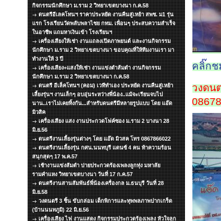
กิจกรรมนักศึกษา ม.ราม 2 วิทยาเขตบางนา ก.ค.58
ดนตรีอีเลคโทนฯ ราคาประหยัด งานคืนสู่เหย้า สพช. ม1 รุ่น
แรก โรงเรียนวัดพลับพลาไชย กทม. เพื่อนๆ ประสบความสำเร็จ
ในอาชีพ แถมหาเงินเข้า โรงเรียนฯ
เครื่องเสียงให้เช่า งานแถลงเปิดภาพยนต์ และงานกิจกรรม
นักศึกษา ม.ราม 2 วิทยาเขตบางนา ขอบคุณที่ให้ทีมงานเรา มา
ทำงานให้ 3 ปี
คลิ๊กช
เครื่องเสียง+แสงให้เช่า งานแข่งตำส้มตำ งานกิจกรรม
นักศึกษา ม.ราม 2 วิทยาเขตบางนา ก.ค.58
วงดนตร
ดนตรี อีเล็คโทนฯ (คอม) เวทีทำเอง ประหยัด งานคืนสู่เหย้า
เลี้ยงรุ่นฯ งานเล็กๆ อบอุ่นระหว่างพี่น้อง..แม้จะเรียนจบไป
0867
นาน..เราไม่เคยทิ้งกัน...สำหรับดนตรีมีหลายรูปแบบ โดย แอ๊ด
มิวสิค
เครื่องเสียง แสง งานประกวดโฟค์ซอง ม.ราม 2 บางนา 28
มิ.ย.56
ดนตรีงานเลี้ยงรุ่นต่างๆ โดย แอ๊ด มิวสค โทร 0867866022
ดนตรีงานเลี้ยงรุ่น กศน.นนทบุรี แดนซ์ 4 คน ท้าความร้อน
สนุกสุดๆ 17 พ.ค.57
เช้างานแข่งส้มตำ บ่ายประกวดร้องเพลงลูกทุ่ง มหาลัย
รามคำแหง วิทยาเขตบางนา วันที่ 17 ก.ค.57
ดนตรีงานสานสัมพันธ์พี่น้องเครื่องกล ม.ธนบุรี วันที่ 28
มิ.ย.58
วงดนตรี 3 ชิ้น ขับกล่อม เด็กพิการและทุพพลภาพปากเกร็ด
(บ้านนนทภูมิ) 22 มิ.ย.56
เครื่องเสียง ไฟ งานแสดง กิจกรรมประกวดร้องเพลง หัวใจลูก