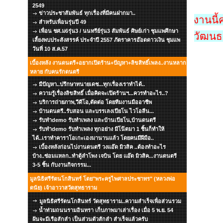
2549
ข่าวประชาสัมพันธ์ ทุกเรื่องที่มีคนฝากมา..
งานนี้
สำหรับเพื่อนรุ่นปี 49
เพื่อน ชศ.ม6รุ่น3 / นนทรีย์รุ่น3 สัมพันธ์ ศิษย์เก่า ชุมแพศึกษา
วัฒนธร
เลี้ยงพบประสังสรรค์ ประจำปี 2557 ภัตราคารอ๊อดดาวเงิน ชุมแพ
วันที่ 10 ส.ค.57
เบื้องหลัง งานดนตรี+อยากเปิดร้าน+ปัญหา+ลิขสิทธิ์เพลง..งานหลาก
หลาย กับคนรักดนตรี
มีปัญหา..ปรึกษาทนายเดช...ทุกเรื่องเราทำได้..
ความรู้เรื่องลิขสิทธิ์ เมื่อคิดจะเปิดร้านฯ...ควรทำอะไร..?
บริการถ่ายภาพ,วีดีโอ,ตัดต่อ โดยทีมงานมืออาชีพ
บ้านดนตรี..รับสอน และบรรเลงเปียโน ไวโอลีน...
รับทำdemo รับทำเพลง และบ้านเปียโน,บ้านดนตรี
รับทำdemo รับทำเพลง ทุกอย่าง มีโน๊ตมา 1 ชิ้นก็ทำให้
ได้..เราทำคาราโอเกะเองมานานแล้ว โดยคนมีฝีมือ..
เบื้องหลังก่อนไปงานดนตรี วงแอ๊ด มิวสิค ..ต้องทำอะไร
บ้าง..ซ่อมแหลก..ทำตู้ลำโพง เจบิน โดย แอ๊ด มิวสิค...งานดนตรี
3-5 ชิ้น กับงานกิจกรรม...
มูลนิธิศรีรัตนโกสินทร์ โดย"พระครูไพศาลประชาทร" (หลวงพ่อ
ดนัย) เจ้าอาวาสวัดสุทธาราม
มูลนิธิศรีรัตนโกสินทร์ วัดสุทธาราม..ความสำเร็จเพื่อส่วนรวม
น้ำท่วมถนนรามอินทรา เก็บภาพมาเล่าเรื่อง เมื่อ 5 พ.ย. 54
ฝันจะมีเรือสักลำ เป็นส่วนตัวสักลำ สำเร็จแล้วครับ