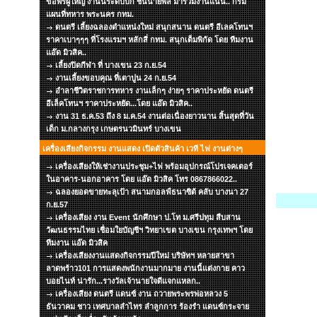
ขอพรผู้ใหญ่ งานนี้ระดับบิ๊ก ชั้นนายพล มาร่วมงานแน่น.. กรม
แผนที่ทหาร พระนคร กทม.
ดนตรี เลี้ยงฉลองตำแหน่งใหม่ สนุกสนาน ดนตรี อีเลคโทนฯ
ราคาเบาๆๆๆ ที่โรงแรมฯ หลักสี่ กทม. สนุกเต็มพิกัด โดย ทีมงาน
แอ๊ด มิวสิค..
เลี้ยงปิดกีฬา ที่ บางเขน 23 ก.ย.54
งานเลี้ยงขอบคุณ ที่เตาปูน 24 ก.ย.54
อำลาชีวิตราชการทหาร งานเล็กๆ ง่ายๆ ราคาประหยัด ดนตรี
อีเล็คโทนฯ ราคาประหยัด...โดย แอ๊ด มิวสิค..
งาน 31 ธ.ค.53 ถึง 8 ม.ค.54 งานต่อเนื่องยาวนาน สิ้นสุดที่วัน
เด็ก ม.กลางกรุง เกษตรนวมินทร์ บางเขน
เครื่องเสียงกิจกรรม งานแสดง เปิดตัวสินค้า เวที ไฟ งานต่างๆ
เครื่องเสียงให้เช่างานประชุม+ไฟ พร้อมอุปกรณ์โปรเจคเตอร์
ในอาคาร-นอกอาคาร โดย แอ๊ด มิวสิค โทร 0867866022..
ฉลองยอดขายทะลุเป้า สนามกอลฟ์ธนาซิต้ คลับ บางนา 27
ก.ย.57
เครื่องเสียง งาน Event นักศึกษา ป.โท ม.ศรีปทุม สืบสาน
วัฒนธรรมไทย เชื่อมใยบัญชีฯ วิทยาเขต บางเขน กรุงเทพฯ โดย
ทีมงาน แอ๊ด มิวสิค
เครื่องเสียงงานแสดงกิจกรรมปีใหม่ บริษัทฯ หลายสาขา
ลาดพร้าว101 การแสดงพนักงานมากมาย งานนี้แต่งกาย คาว
บอยไนท์ น่ารัก...รางวัลเจ้านายใจดีแจกแหลก..
เครื่องเสียง ดนตรี แดนซ์ งาน ถวายพระพรพ่อหลวง 5
ธันวาคม ชาว เทศบาลลำไทร ลำลูกการ ร้องรำ แดนซ์กระจาย