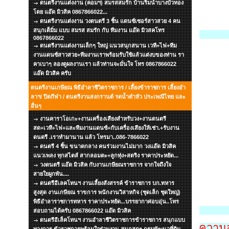
ดนตรีงานแต่งงาน (คอมฯ) สมรสสมรัก บ้านริมน้ำบางบัวทอง
โดย แอ๊ด มิวสิค 0867866022...
ดนตรีงานแต่งงาน วงดนตรี 3 ชิ้น แดนซ์เซอร์สาวสวย 4 คน
สนุกเต็มิ่ม แบบ สมรส สมรัก กับ ทีมงาน แอ๊ด มิวสคโทร
0867866022
ดนตรีงานแต่งงานเล็กๆ ใหญ่ แนวสนุกสนาน เวที+ไฟ+ทีม
งานแดนซ์สาวสวย+ทีมงานเราพร้อมรับใช้แล้วแต่งบของท่าน รา
คาเบาๆ ลองดูผลงานเรา แล้วท่านจะมั่นใจ โทร 0867866022
แอ๊ด มิวสิค ครับ
ดนตรีงานเกษียณ พิธีอำลาชีวิตราชการ / เลี้ยงข้าราชการ เลี้ยงอำ
ลาฯ/ ปิดกีฬา / ดนตรีงานสงกรานต์ รดน้ำดำหัว ประเพณีไทย และ
อื่นๆ
งานคาราโอเกะ+งานเครื่องเสียงสำหรับวง+งานดนตรี
สด+เวที+ไฟ+และทีมงานแดนซ์+กับเครื่องเสียงให้เช่า.+รับงาน
ดนตรี .เราทำมานาน แล้ว โทรมา..086-7866022
ดนตรี 4 ชิ้น ขนาดกลาง คนร่วมงานไม่มาก วงแอ๊ด มิวสิค
แนวเพลง ทุกสไตส์ สากลอมตะ+ลูกทุ่ง+สตริง ราคาประหยัด...
วงดนตรี แอ๊ด มิวสิค กับงานเกษียณราชการ จากใจถึงใจ
สายใยผูกพัน....
ดนตรีอีเลคโทนฯ งานเลี้ยงสังสรรค์ ข้าราชการ บก.ทหาร
สูงสุด งานเกษียณ ราขการ พนักงานวิสาหกิจ (ชุดเล็ก ชุดใหญ่)
พิธีอำลาราชการทหาร ราคาประหยัด...บรรยากาศอบอุ่น..โทร
สอบถามได้ครับ 0867866022 แอ๊ด มิวสิค
ดนตรีอีเล็คโทนฯ งานอำลาชีวิตราชการข้าราชการ สนุกแบบ
ความส