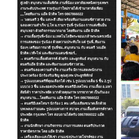
สู่เหย้า สนุกสนานเต็มพิกัด งานพี่น้อง มหาลัยเทคนิคกรุงเทพฯ
งานระดับประเทศ รวมรุ่นเก่าใหม่รายได้เข้ามาหาลัยเพียบ
,,,,โดยทีมงาน แอ๊ด มิวสิค โทร 0867866022
วงดนตรี 3 ชิ้น แสง+สี เสียง พร้อมทีมงานแดนซ์สาวสวย งาน
ฉลองความสำเร็จ ป.โท ม.รามฯ รุ่นพี่-รุ่นน้อง การแต่งชื่นมื่น
สนุกเหฮา ด้วยกิจกรรมมากมาย โดยทีมงาน แอ๊ด มิวสิค
งานเลี้ยงรุ่นพี่+น้อง ม.เทคโนโลยีพระจอมเกล้าพระนครเหนือ
การแสดงของ รุ่นน้อง ด้วยความประทับใจ แด่ รุ่นพี่..ทีมงาน
น้องๆ เตรียมการมาดี รุ่นพี่ชม..สนุกสนาน กับ ดนตรี วงแอ๊ด
มิวสิค เวที+ไฟ และทีมงานแดนซ์เซอร์..
ดนตรีงานเลี้ยงสังสรรค์ ด้วยรัก และผูกพันธ์ สนุกสนาน กับ
ดนตรีแอ๊ด มิวสิค และทีมงานแดนซ์สาวสวย..
ดนตรีฉลองความสำเร็จ งานเสร็จ มีการแสดงพนักงาน
ประกวดร้อง นักร้องรับเชิญ คุณสุเทพ ประยูรพิทักษ์
รูปแแบบดนตรีที่คุณเลือกได้ เช่น 1.รูปแบบวงเต็ม 5 ชิ้น 2.รูป
แบบวง 3 ชิ้น และยอดประหยัด ดนตรีอีเลคโทน งานเลี้ยง อ.มหา
ลัยนิด้า ราคาประหยัด มากด้วยคุณภาพ บรรยากาศ เป็นกันเอง
สนุกสนาน....โดยทีมงาน แอ๊ด มิวสิค โทร 0867866022
ดนตรีอีเลคโทนฯ นักร้อง 1 คน เครื่องเสียงขนาดเล็กด้วย
บทเพลงเก่าอมตะ รูปแบบทางการ สบายๆ งานเลึ้ยงสังสรรค์ราคา
ประหยัด กรุงเทพฯ โทร สอบถามได้ครับ 0867866022 แอ๊ด
มิวสิค
งานนักศึกษา งานกิจกรรม งานการแสดง ดนตรีประกวด
ราคามิตรภาพ โดย แอ๊ด มิวสิค
เครื่องเสียง+แสงให้เช่า งานแข่งประกวดโฟรค์ซอง งาน