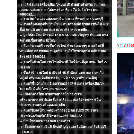
เวที 6 เมตร เครื่องเสียง ไฟบนเวที ตัวอย่างสำหรับงาน กทม.
(ออกงานบ่อย) ราคาไม่แพง โดย ทีม แอ๊ด มิวสิค โทร 086-
7866022....
งานวันเกิด และฉลองตรุษจีน ก,พ.54 ที่พระราม 7 นนทบุรี
งานเลี้ยงฉลองขึ้นบ้านใหม่ / ดนตรีวงแอ๊ด มิวสิค เวที+ไฟ 4 (2
ชั้น) แดนซ์ หลากหลายบรรยากาศ ราคาประหยัด...
มูลนิธิเฉลียวเตียรวงศ์ 12 ก.พ.54 ถนนเจริญกรุง ดินแดน แห่ง
คนไทยเชื้อสายจีน ยิ่งใหญ่
รูปงบ
ตัวอย่างดนตรี งานขึ้นบ้านใหม่ บ้านสวยมากๆ ตามสไตส์ที่
ท่านเลือก ลองชมผลงานดูครับ...สนใจโทรมาคุยกัน แอ๊ด มิวสิค
โทร 086-7866022
งานขึ้นบ้านใหม่,งานไฟหน้าเวที วันนี้ร้อนที่สุด กทม. วันที่ 27
เม.ย.55
ขึ้นสำนักงานใหม่ นวมินทร์ 45 สำนักงานทนายความฯ กับ
หญิงลี ศรีจุมพล ศิลปินรับเชิญ 15 มิ.ย.55 (เวทีขนาดเล็ก)
ดนตรีขึ้นบ้านใหม่ อีเลคฯ(คอม) เวที 6 เมตร เครื่องเสียงไฟ
โดย แอ๊ด มิวสิค โทร 0867866022
เปิดอาคารใหม่ กรมทรัพยากรน้ำ กระทรวง
ทรัพยากรธรรมชาติและสิ่งแวดล้อม ... สมเด็จพระเทพฯเป็น
ประธาน งานดนตรีฉลองช่วงเย็น..
ดนตรีอีเลคโทนฯ+คอม+นักร้อง 2 คน (ไม่มีเวที) ราคา
ประหยัด..พร้อมรับใช้ โทรเลย...086-7866022
บ้านใหญ่กลางกรุง ซอย ลาดพร้าว
เลี้ยงแสดงความยินดี พี่จบปริญญา และรับน้อง มหาลัยธัญบุรี
21 พ.ย.55