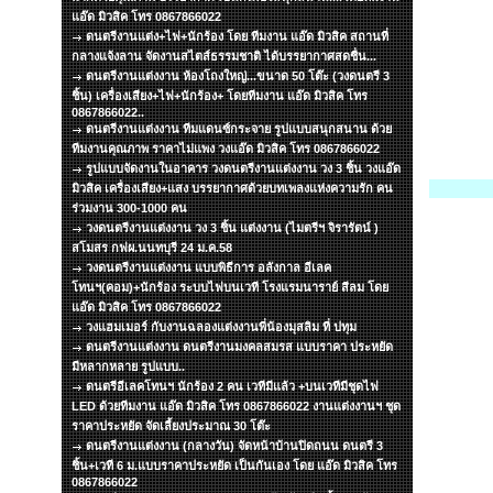
แอ๊ด มิวสิค โทร 0867866022
ดนตรีงานแต่ง+ไฟ+นักร้อง โดย ทีมงาน แอ๊ด มิวสิค สถานที่
กลางแจ้งลาน จัดงานสไตส์ธรรมชาติ ได้บรรยากาศสดชื่น...
ดนตรีงานแต่งงาน ห้องโถงใหญ่...ขนาด 50 โต๊ะ (วงดนตรี 3
ชิ้น) เครื่องเสียง+ไฟ+นักร้อง+ โดยทีมงาน แอ๊ด มิวสิค โทร
0867866022..
ดนตรีงานแต่งงาน ทีมแดนซ์กระจาย รูปแบบสนุกสนาน ด้วย
ทีมงานคุณภาพ ราคาไม่แพง วงแอ๊ด มิวสิค โทร 0867866022
รูปแบบจัดงานในอาคาร วงดนตรีงานแต่งงาน วง 3 ชิ้น วงแอ๊ด
มิวสิค เครื่องเสียง+แสง บรรยากาศด้วยบทเพลงแห่งความรัก คน
ร่วมงาน 300-1000 คน
วงดนตรีงานแต่งงาน วง 3 ชิ้น แต่งงาน (ไมตรีฯ จิรารัตน์ )
สโมสร กฟผ.นนทบุรี 24 ม.ค.58
วงดนตรีงานแต่งงาน แบบพิธีการ อลังกาล อีเลค
โทนฯ(คอม)+นักร้อง ระบบไฟบนเวที โรงแรมนาราย์ สีลม โดย
แอ๊ด มิวสิค โทร 0867866022
วงแฮมเมอร์ กับงานฉลองแต่งงานพี่น้องมุสลิม ที่ ปทุม
ดนตรีงานแต่งงาน ดนตรีงานมงคลสมรส แบบราคา ประหยัด
มีหลากหลาย รูปแบบ..
ดนตรีอีเลคโทนฯ นักร้อง 2 คน เวทีมีแล้ว +บนเวทีมีชุดไฟ
LED ด้วยทีมงาน แอ๊ด มิวสิค โทร 0867866022 งานแต่งงานฯ ชุด
ราคาประหยัด จัดเลี้ยงประมาณ 30 โต๊ะ
ดนตรีงานแต่งงาน (กลางวัน) จัดหน้าบ้านปิดถนน ดนตรี 3
ชิ้น+เวที 6 ม.แบบราคาประหยัด เป็นกันเอง โดย แอ๊ด มิวสิค โทร
0867866022