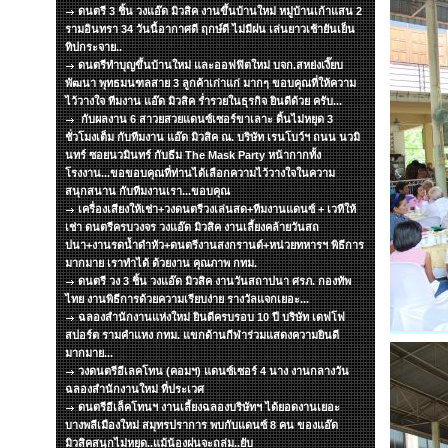
ดนตรี 3 ชิ้น วงแอ๊ด มิวสิค งานขึ้นบ้านใหม่ หมู่บ้านเก้าแสน 2
รามอินทรา 34 วันนี้อากาศดี ฤกษ์ดี ไม่มีฝน เล่นยาวเช้ายันเย็น
ทิปกระจาย..
ดนตรีทำบุญขึ้นบ้านใหม่ และออฟฟิตใหม่ บจก.สหย่งเงี๊ยบ
พัฒนา พุทธมนฑลสาย 3 ลูกค้าเก่าแก่ มากๆ ขอบคุณที่ให้ความ
ไว้วางใจ ทีมงาน แอ๊ด มิวสิค ร่ำรวยในธุรกิจ ยินดีด้วย ครับ...
กับผลงาน 6 สาวยสวยแดนซ์เซอร์ขาเลาะ ดิ้นไม่หยุด 3
ชั่วโมงเต็ม กับทีมงาน แอ๊ด มิวสิค ณ. บริษัท เรนโบว์ฯ ถนน นวมิ
นทร์ ซอยนวมินทร์ กับธีม The Mask Party หน้ากากทั้ง
โรงงาน...ขอขอบคุณที่ท่านได้เลือกความไว้วางใจในความ
สนุกสนาน กับทีมงานเรา...ขอบคุณ
เครื่องเสียงให้เช่า+วงดนตรีวงเล่นสด+ทีมงานแดนซ์ + เวทีให้
เช่า ดนตรีครบวงจร วงแอ๊ด มิวสิค งานเลี้ยงคล้ายวันสถ
ปนา+งานรดน้ำดำหัว+ดนตรีงานสงกรานต์+หน่วยทหารฯ พิธีการ
มากมาย เราทำได้ ด้วยงาน คุณภาพ กทม.
ดนตรี วง 3 ชิ้น วงแอ๊ด มิวสิค งานวันสถาปนา ศรภ. กองทัพ
ไทย งานพิธีการด้วยความเรียบง่าย รางวัลแจกเยอะ...
ฉลองสำนักงานแห่งใหม่ ยินดีครบรอบ 10 ปี บริษัท เดฟโฟ
สปอร์ต รามคำแหง กทม. แขกด้านกีฬาร่วมแสดงความยินดี
มากมาย...
วงดนตรีอีเลคโทน (คอมฯ) แดนซ์เซอร์ 4 นาง งานกลางวัน
ฉลองสำนักงานใหม่ ที่ประเวศ
ดนตรีอีเล็คโทนฯ งานเลี้ยงฉลองบริษัทฯ ได้ยอดงานเยอะ
บางพลีเมืองใหม่ สมุทรปราการ พบกับแดนซ์ 8 คน ของแอ๊ด
มิวสิคสนุกไม่หยุด..แม้น้องฝนจะถล่ม..ยับ