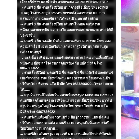
เลี้ยง บริษัทฯขนส่งนำเข้า ลาดกระบัง แจกของรางวัลมากมาย
ดนตรี 3 ชิ้น งานเลี้ยงปีใหม่ ธนาคารซีไอเอ็มบี ไทย (CIMB
THAI) โรงงานยาสูบ กระทรวงการคลัง แจกรางวัล และการ
แสดงมากมาย ฉลองชัย รายได้ทะลุเป้า..หลายร้อยล้าน
ดนตรี 3 ชิ้น งานเลี้ยงปีใหม่ เต้นกันไม่หยุด จนปิดงาน
พนักงานสายการบิน แจกรางวัล และการแสดงมากมาย สปอต์ซิตื้
ประชาชื่น
ดนตรี 3 ชิ้น วงแอ๊ด มิวสิค แดนเซอร์สาวสวย งานเลี้ยงฉลอง
ความสำเร็จ ธีมงานนักเรียน 'เจาะเวลาสู่วัยใส' สนุกสนานสุด
เหวี่ยง นนทบุรี
วง 3 ชิ้น เวที 6 เมตร แดนซ์เซอร์สาวสวย 4 คน งานเลี้ยงปีใหม่
พนักงาน บิ๊กซี สำโรง สนุกสดุดเหวี่ยง กับ แอ๊ด มิวสิค โทร
0867866022
งานเลี้ยงปีใหม่ วงดนตรี 3 ชิ้น ดนตรี 4 ชิ้น เวที+ไฟ และแดนซ์
เซอร์สาวสวย งานเลี้ยงพนักงาน ฉลองความสำเร็จยอดทะลุเป้า
บริษัทฯ โดย ทีมงาน แอ๊ด มิวสิค โทร 0867866022...โทรสอบถาม
ได้......
ตรุษจีน งานปีใหม่คนจีน สถานที่ MeStyle Museum Hotel วง
ดนตรีอีเลคโทนฯ(คอม) เวทีโรงแรมฯ งานเลี้ยงปีใหม่ไทย ยาวไป
ตรุษจีน ตระกูลใหญ่ โรงแรมฯเปิดใหม่ รัชดา โดยทีมงาน แอ๊ด
มิวสิค โทร 0867866022
ดนตรีงานเลี้ยงปีใหม่ วงดนตรี 3 ชิ้น (กลางวัน) แดนซ์ 4 คน
บริษัทฯ ออกแบบตกแต่ง ลาดพร้าว 101 สนุกเต็มที่แจกรางวัลปี
ใหม่ให้พนักงานมากมาย....
ดนตรีอีเลคโทนฯ (คอม) +เวที 6 ม.+งานเลี้ยงปีใหม่ บริษัทฯส่ง