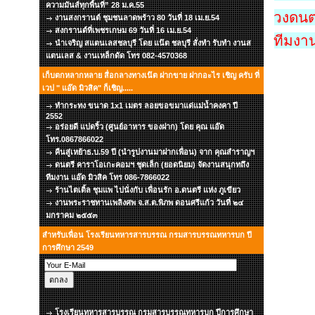
ความมันส์ทุกพื้นที่” 28 ม.ค.55
วงดนตร
งานสงกรานต์ ชุมชนลาดพร้าว 80 วันที่ 18 เม.ย.54
สงกรานต์ที่เพชรเกษม 69 วันที่ 16 เม.ย.54
ทีมงาน
นำเจริญ สแตนเลสชลบุรี โดย แน๊ต ชลบุรี สั่งทำ รับทำ งานส
แตนเลส & งานเหล็กดัด โทร 082-4570368
เก็บตกหลากหลาย สื่อกลางทางเน๊ต ฝากขาย ฝากอะไร เชิญ ครับ ที่
เวป " แอ๊ด มิวสิค" ก็เชิญ.....
ทำกระทง ขนาด 1x1 เมตร ลอยขอขมาแด่แม่น้ำคงคา ปี
2552
อร่อยดี แปดริ้ว (ศูนย์อาหาร ของฝาก) โดย คุณ แอ๊ด
โทร.0867866022
คืนสู่เหย้าธ.บ.59 ปี (นำรูปงานมาฝากเพื่อน) จาก คุณสำราญฯ
ดนตรี คาราโอเกะคอมฯ ชุดเล็ก (ยอดนิยม) จัดงานสนุกทถึง
ทีมงาน แอ๊ด มิวสิค โทร 086-7866022
ร้านไตเติ้ล ชุมแพ ไปนั่งกับ เพื่อนรัก อ.ดนตรี แห่ง ภูเขียว
งานพระราชทานเพลิงศพ จ.ส.ต.พิภพ ดอนศรีแก้ว วันที่ ๒๔
มกราคม ๒๕๕๓
สำหรับเพื่อน โรงเรียนทหารสารบรรณ กรมสารบรรณทหารบก ปี
การศึกษา 2549
โรงเรียนทหารสารบรรณ กรมสารบรรณทหารบก ปีการศึกษา