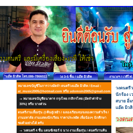
"แอ๊ด มิวสิค โทร.086-7866022 "
วง 3-5 ชิ้น / แอ๊ด มิวสิค
งานวงฯ / เวทีไฟ 
หมายเลขบัญชีในการวางมัดจำ ดนตรีวงแอ๊ด มิวสิค / Email :
วงดนตรีว
at_music2005@hotmail.com หรือ udomsin2005@gmail.com
นักร้อง 
หมายเลขบัญชีธนาคาร กรุงไทย /กสิกรไทย (มัดจำค่าจ้าง
สบาย อิ่
30%) หรือ บางส่วน
แอ๊ด มิว
ดนตรีงานเลี้ยงรุ่น @คืนสู่เหย้า / ฉลองเรียนจบ/ฉลองความสำเร็จ /
วงดนต
งานมหาลัย งานแสดงนักเรียน ราคาประหยัด เพื่อน้องๆ นักศึกษา
ชมตัวอย่างได้ ครับ
วงดนตรี 4 ชิ้น แดนซ์เซอร์ 6 นาง งานเลี้ยงรุ่น / ดนตรีงานคืน