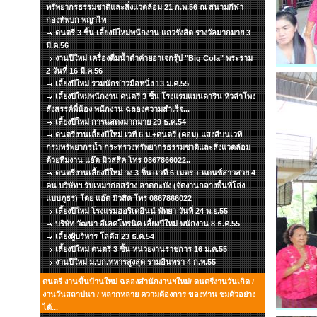
ทรัพยากรธรรมชาติและสิ่งแวดล้อม 21 ก.พ.56 ณ สนามกีฬา
กองทัพบก พญาไท
ดนตรี 3 ชิ้น เลี้ยงปีใหม่พนักงาน แถวรังสิต รางวัลมากมาย 3
มี.ค.56
งานปีใหม่ เครื่องดื่มน้ำดำค่ายอาเจกรุ๊ป "Big Cola" พระราม
2 วันที่ 16 มี.ค.56
เลี้ยงปีใหม่ รวมนักข่าวมือหนึ่ง 13 ม.ค.55
เลี้ยงปีใหม่พนักงาน ดนตรี 3 ชิ้น โรงแรมแมนดาริน หัวลำโพง
สังสรรค์พี่น้อง พนักงาน ฉลองความสำเร็จ...
เลี้ยงปีใหม่ การแสดงมากมาย 29 ธ.ค.54
ดนตรีงานเลี้ยงปีใหม่ เวที 6 ม.+ดนตรี (คอม) แสงสีบนเวที
กรมทรัพยากรน้ำ กระทรวงทรัพยากรธรรมชาติและสิ่งแวดล้อม
ด้วยทีมงาน แอ๊ด มิวสสิค โทร 0867866022..
ดนตรีงานเลี้ยงปีใหม่ วง 3 ชิ้น+เวที 6 เมตร + แดนซ์สาวสวย 4
คน บริษัทฯ รับเหมาก่อสร้าง ลาดกะบัง (จัดงานกลางพื้นที่โล่ง
แบบภูธร) โดย แอ๊ด มิวสิค โทร 0867866022
เลี้ยงปีใหม่ โรงแรมฮอริเดอินน์ พัทยา วันที่ 24 พ.ย.55
บริษัท วัฒนา อีเลคโทรนิค เลี้ยงปีใหม่ พนักงาน 8 ธ.ค.55
เลี้ยงผู้บริหาร โลตัส 23 ธ.ค.54
เลี้ยงปีใหม่ ดนตรี 3 ชิ้น หน่วยงานราชการ 16 ม.ค.55
งานปีใหม่ ม.บก.ทหารสูงสุด รามอินทรา 4 ก.พ.55
ดนตรี งานขึ้นบ้านใหม่ ฉลองสำนักงานฯใหม่/ ดนตรีงานวันเกิด /
งานวันสถาปนา / หลากหลาย ความต้องการ ของท่าน ชมตัวอย่าง
ได้...