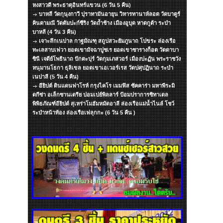
หงสาวดี พระธาตุอินทร์แขวน (6 วัน 5 คืน)
บาหลี วัดกุนุงกาวี ปุราทามันอายุน วิหารทานาห์ลอต วัดบาตูร์
คินตามณี วัดตัมปะก์ซีริง วัดถ้ำช้าง เมืองอูบุด หาดกูต้า ระบำ
บาหลี (4 วัน 3 คืน)
เจาะลึกเนปาล กาฐมัณฑุ สถูปสวะยัมภูนาถ โปขระ ล่องเรือ
ทะเลสาบเฟวา ยอดเขามัจฉาปูชเร ยอดเขาซารางก็อต วัดดาบา
ซินี เจดีย์โพธินาถ ปักตะปุร์ วัดกุมเภสวอร์ เมืองปะฏัน พระราชวัง
หนุมานโธกา ธุลิเขล ยอดเขาเอเวอร์เรส วัดปศุปฏินาถ ระบำ
เนปาลี (5 วัน 4 คืน)
อียิปต์ ดินแดนฟาโรห์ กรุงไคโร เมมฟิส ซัคคาร่า มหาพีระมิ
ดกีซ่า อเล็กซานเดรีย ปอมเปย์พิลลาร์ ป้อมปราการซิทาเดล
พิพิธภัณฑ์อียิปต์ สุเหร่าโมฮัมหมัดอาลี ล่องเรือแม่น้ำไนล์ โชว์
ระบำหน้าท้อง ล่องเรือเฟลุกกะ (6 วัน 5 คืน )