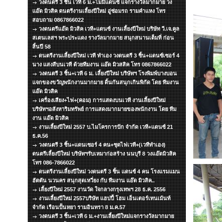
วงดนตรี 3 ชิ้น เวที 6 ม.+ไมมีแดนซ์ แจกรางวัลมากมาย วง
แอ๊ด มิวสิค ดนตรีงานเลี้ยงปีใหม่ อู่ซ่อมรถ รามคำแหง โทร
สอบถาม 0867866022
วงดนตรีแอ๊ด มิวสิค เวที+แดนซ์ งานเลี้ยงปีใหม่ บริษัท วี.เจ.คูล
สเตนเลสฯ พระประแดง รางวัลมากมาย สนุกสนานเต็มที่ ก่อน
สิ้นปี 58
ดนตรีงานเลี้ยงปีใหม่ เวที ทำเอง วงดนตรี 3 ชิ้น+แดนซ์เซอร์ 4
นาง แสงสีบนเวที ด้วยทีมงาน แอ๊ด มิวสสิค โทร 0867866022
วงดนตรี 3 ชิ้น+เวที 6 ม. เลี้ยงปีใหม่ บริษัทฯ โรงพิมพ์บางบอน
แจกของขวัญพนักงานมากมาย ดิ้นกันสนุกเกินพิกัด โดย ทีมงาน
แอ๊ด มิวสิค
เครื่องเสียง+ไฟ+(คอม) การแสดงบนเวที งานเลี้ยงปีใหม่
บริษัทฯอสังหาริมทรัพย์ การแสดงมากมายของพนักงาน โดย ทีม
งาน แอ๊ด มิวสิค
งานเลี้ยงปีใหม่ 2557 บ.ไมโครการปัก จำกัด เวที+แดนซ์ 21
ธ.ค.56
วงดนตรี 3 ชิ้น+แดนเซอร์ 4 คน+ชุดไฟเวที+(เวทีทำเอง)
ดนตรีเลี้ยงปีใหม่ บริษัทฯรับเหมาก่อสร้าง นนบุรี 8 วงแอ๊ดมิวสิค
โทร 086-7866022
ดนตรีงานเลี้ยงปีใหม่ วงดนตรี 3 ชิ้น แดนซ์ 4 คน โรงแรมแมน
ฮัตตัน นวนคร สนุกสุดเหวี่ยง กับ ทีมงาน แอ๊ด มิวสิค..
เลี้ยงปีใหม่ 2557 งานวัด ใจกลางกรุงเทพฯ 28 ธ.ค. 2556
งานเลี้ยงปีใหม่ 2557บริษัท แฮปปี้ โฮม เอ็นเตอร์เทนเม้นท์
จำกัด เรือนปั้นหยา รามอินทรา 8 ม.ค.57
วงดนตรี 3 ชิ้น+เวที 6 ม.+งานเลี้ยงปีใหม่แจกรางวัลมากมาย