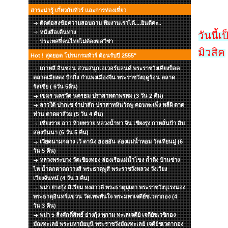
สาระน่ารู้ เกี่ยวกับทัวร์ และการท่องเที่ยว
ติดต่อสงข้อความสอบถาม ทีมงานเราได้....ยินดีคะ..
หนังสือเดืนทาง
วันนี้
ประเทศที่คนไทยไม่ต้องขอวีซ่า
มิวสิค
Hot ! สุดยอด โปรแกรมทัวร์ ต้อนรับปี 2555"
เกาหลี อินชอน สวนสนุกเอเวอร์แลนด์ พระราชวังเคียงบ็อค
ตลาดเมียงดง ปักกิ่ง กำแพงเมืองจีน พระราชวังฤดูร้อน ตลาด
รัสเซีย ( 6วัน 5คืน)
เขมร นครวัด นครธม ปราสาทตาพรหม (3 วัน 2 คืน)
ลาวใต้ ปากเซ จำปาสัก ปราสาทหินวัดพู คอนพะเพ็ง หลี่ผี ตาด
ฟาน ตาดผาส้วม (5 วัน 4 คืน)
เชียงราย ลาว ห้วยทราย หลวงน้ำทา จีน เชียงรุ่ง กาหลั่นป้า สิบ
สองปันนา (6 วัน 5 คืน)
เวียดนามกลาง เว้ ดานัง ฮอยอัน ล่องแม่น้ำหอม วัดเทียนมู่ (6
วัน 5 คืน)
หลวงพระบาง วัดเชียงทอง ล่องเรือแม่น้ำโขง ถ้ำติ่ง บ้านซ่าง
ไห น้ำตกตาดกวางสี พระธาตุพูสี พระราชวังหลวง วังเวียง
เวียงจันทน์ (4 วัน 3 คืน)
พม่า ย่างกุ้ง สิเรียม หงสาวดี พระธาตุมุเตา พระราชวังบุเรงนอง
พระธาตุอินทร์แขวน วัดเทพทันใจ พระมหาเจดีย์ชเวดากอง (4
วัน 3 คืน)
พม่า 5 สิ่งศักดิ์สิทธิ์ ย่างกุ้ง พุกาม ทะเลเจดีย์ เจดีย์ชเวซิกอง
มัณฑะเลย์ พระมหามัยมุนี พระราชวังมัณฑะเลย์ เจดีย์ชเวดากอง