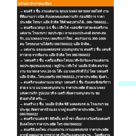
แล้วแต่ เจ้าภาพจะเลือก
ดนตรี 3 ชิ้น งานแต่งงาน ทุกแนวเพลง หลายหลายสไตส์ งาน
ที่ทีมงานเรา ถนัด กับบทเพลงแห่งความรัก ก่อนพิธีการ ราคา
ประหยัด โทรมา แอ๊ด มิวสิค ให้คำตอบท่านได้.. 086-7866022...
ดนตรีแนวสนุก 3-5 ชิ้น เวที+ไฟ +แดนซ์สาวสวย+ดนตรีงาน
แต่งงาน โรงแรมฯ / หอประชุม / ลานเอนกประสงค์ สมรส+สม
รัก..แนวเพลงเบาๆๆๆ เพลงรักเก่าใหม่ ..คนร่วมงาน 300-1000
คน โทรสอบถามได้ครับ 0867866022 แอ๊ด มิวสิค...
แต่งงาน ฉลองมงคลสมรส แบบสนุกสนาน ดนตรี 3 ชิ้น แดนซ์
สาวสวย จากทีมงาน แอ๊ด มิวสิค โทร 0867866022
วงดนตรี 3 ชิ้น +เครื่องเสียง+ไฟบนเวที+นักร้อง+งานแต่งงาน
หอประชุม(หนองแขม) / หมู่บ้าน เวที+ไฟ วงแอ๊ด มิวสิค คนร่วม
งาน ขนาดกลางๆๆ 20-55 โต๊ะ แนวเพลงรักทั่วไป โดย วงดนตรี
แอ๊ด มิวสิค...โทรเลยครับ 0867866022..(ราคาประหยัด) คุ้มค่า..
ดนตรีงานแต่งงานแนวสนุก วงดนตรี 3 ชิ้น กับแดนซ์เซอร์สาว
สวย 4 นาง แนวเพลงสนุกสนาน ราคาประหยัด ด้วยแนวเพลง
แห่งความรัก รูปแบบเวที 6 เมตรี เพิ่มความสนุกสนาน ชม
ตัวอย่างได้ ครับ.....
ดนตรีวง 3 ชิ้น วงแอ๊ด มิวสิค พิธี มงคลสมรส ณ โรงแรมฯ หอ
ประชุม ภัตตราคารง้วนเฮง บางปู ดนตรีราคาประหยัด..โทร
0867866022
ดนตรีงานแต่งเช้า พิธีหมั้น ยกน้ำชา เลี้ยงกลางวันพร้อมดนตรี
อีเลคโทนฯ ราคาประหยัด โทร 0867866022
ดนตรีอีเลคโทน งานแต่งงาน /งานมงคลสมรส ราคาประหยัด
มากด้วยคุณภาพ บรรยากาศ เป็นกันเองสนุกสนาน....โดยทีมงาน