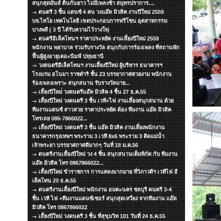
สนุกสุดมันส์ ดิ้นกันยาว ไม่มีเพลงช้า สมุทรปราการ....
ดนตรี 3 ชิ้น แดนซ์ 4 คน วงแอ๊ด มิวสิค งานปีใหม่ 2559
บจ.ไทโย เทคโนโลยี เขตประกอบการฟรีโซน อุตสาหกรรม
บางพลี ( 3 ปี ได้รับความไว้วางใจ)
ดนตรีอีเล็คโทนฯ ราคาประหยัด งานเลี้ยงปีใหม่ 2559
พนักงาน พยาบาล ร่วมรับรางวัล สนุกกับการร้องเพลง ที่สถานพัก
ฟื้นผู้สูงอายุเดอะนีมฟ์ ปทุมธานี
วงดนตรีอีเล็คโทนฯ งานเลี้ยงปีใหม่ ผู้บริหาร ธนาคารฯ
โรงแรม อโนมา ราชดำริ ชั้น 23 บรรยากาศสวยงาม พนักงาน
ร้องเพลงเพราะ สนุกสนาน รับรางวัลมาย...
เลี้ยงปีใหม่่ วงดนตรีแอ๊ด มิวสิค 4 ชิ้น 27 ธ.ค.55
เลี้ยงปีใหม่ วงดนตรี 3 ชิ้น เวที+ไฟ งานเลี้ยงสนุกสนาน ด้วย
ทีมงานแดนซ์ สาวสวย ราคาประหยัด ต้อง ทีมงาน แอ๊ด มิวสิค
โทรเลย 086-7866022...
เลี้ยงปีใหม่ วงดนตรี 3 ชิ้น แอ๊ด มิวสิค งานเลี้ยงพนักงาน
ธนาคารกรุงเทพฯ พระราม 3 เวที 8x6 พระราม 3 ติดแม่น้ำ
เจ้าพระยา บรรยาศกาศดีมากๆ วันที่ 18 ม.ค.56
ดนตรีงานเลี้ยงปีใหม่ วง 4 ชิ้น สนุกสนานเต็มพิกัด กับ ทีมงาน
แอ๊ด มิวสิค โทร 0867866022...
เลี้ยงปีใหม่ ข้าราชการ การแสดงมากมาย ที่วิภาวดีฯ เวทีไฟ อี
เล็คโทน 20 ธ.ค.55
ดนตรีงานเลี้ยงปีใหม่ พนักงาน อมตะนคร ชลบุรี ดนตรี 3-4
ชิ้น เวที ไฟ +ทีมงานแดนซ์เซอร์ สนุกสุดเหวี่ยง จากทีมงาน แอ๊ด
มิวสิค โทร 0867866022
เลี้ยงปีใหม่ วงดนตรี 3 ชิ้น ที่สุขุมวิท 101 วันที่ 24 ธ.ค.55