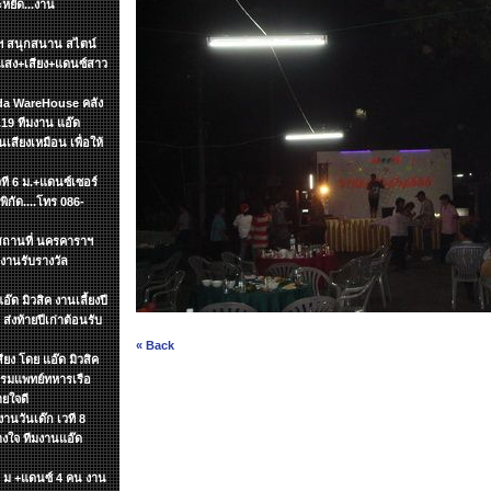
ะหยัด...งาน
ษัทฯ สนุกสนาน สไตน์
แสง+เสียง+แดนซ์สาว
zada WareHouse คลัง
19 ทีมงาน แอ๊ด
นเสียงเหมือน เพื่อให้
วที 6 ม.+แดนซ์เซอร์
ิกัด....โทร 086-
ฯ สถานที่ นครคาราฯ
งานรับรางวัล
๊ด มิวสิค งานเลี้ยงปี
ส่งท้ายปีเก่าต้อนรับ
« Back
ียง โดย แอ๊ด มิวสิค
รกรมแพทย์ทหารเรือ
ายใจดี
งานวันเด๊ก เวที 8
วางใจ ทีมงานแอ๊ด
 6 ม +แดนซ์ 4 คน งาน