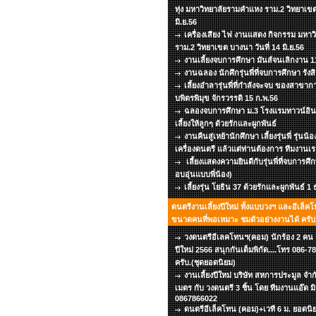
ทุ่ง มหาวิทยาลัยรามคำแหง ราม.2 วิทยาเขต
มิ.ย.56
เครื่องเสียง ไฟ งานแสดง กิจกรรม มหา
ราม.2 วิทยาเขต บางนา วันที่ 14 มิ.ย.56
งานเลี้ยงจบการศึกษา มันส์จนเลิกงาน 11
งานฉลอง นักศึกรุ่นพี่ที่จบการศึกษา รังส
เลี้ยงอำลารุ่นพี่ที่กำลังจะจบ ของสาข
บพิตรพิมุข จักรวรรดิ 15 ก.พ.56
ฉลองจบการศึกษา ม.3 โรงแรมทาวน์อินท
เลี้ยงให้ลูกๆ ด้วยรักและผูกพันธ์
งานคืนสู่เหย้านักศึกษา เลี้ยงรุ่นพี่ รุ่นน้
เครื่องดนตรี แล้วแต่ท่านต้องการ ทีมงานเร
เลี้ยงแสดงความยินดีกับรุ่นพี่ที่จบการศึ
อบอุ่นแบบพี่น้อง)
เลี้ยงรุ่น โยธิน 37 ด้วยรักและผูกพันธ์ 1
ดนตรีงานเลี้ยงปีใหม่ ทั้งแบบวงฯ และอีเล็คโ
ขนาดคนที่พอเหมาะ ชมตัวอย่างงานได้ ครับ.
วงดนตรีอีเลคโทนฯ(คอม) นักร้อง 2 คน เว
ปีใหม่ 2566 สนุกกันเต็มพิกัด....โทร 086
ครับ.(ชุดยอดนิยม)
งานเลี้ยงปีใหม่ บริษัท สหการประมูล จำก
เมตร กับ วงดนตรี 3 ชิ้น โดย ทีมงานแอ๊ด ม
0867866022
ดนตรีอีเล็คโทน (คอม)+เวที 6 ม. ยอดนิยม