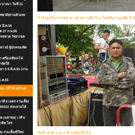
 บางนา วันที่ 21
วิทยาลัยรามคำแหง
กำลังยุ่งกับการเซส ซาวด์ สถานที่กว้าง โดยทีมงานแอ๊ด มิว
 มี.ค.56
ิต 27 ก.พ.56
าการตลาด วิทยาเขต
าวน์ ผู้ปกครองจัด
อง เครื่องเสียง+ไฟ
าจัดให้
กษา 3-9 มี.ค.55 (งาน
 ธ.ค.55
ทน เวที ไฟ แล้วแต่
..
ที 6 เมตร งานเลี้ยง
-7866022 สอบถามได้
ัด (มหาชน) เวที 6
ิวสิค โทร
 งานเลี้ยงปีใหม่
วันนี่ เรามี งาน 2 ที่ คงต้องรีบไป