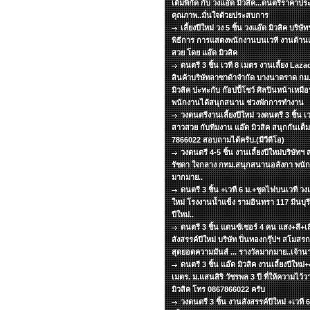
เต็มพิกัด กับ วงแอ๊ด มิวสิค...ดนตรีราคาปร
คุณภาพ..มั่นใจด้วยประสบการ
เลี้ยงปีใหม่ วง 5 ชิ้น วงแอ๊ด มิวสิค บริ
พิธีการ การแสดงพนักงานบนเวที งานด้าน
สวย โดย แอ๊ด มิวสิค
ดนตรี 3 ชิ้น เวที 8 เมตร งานเลี้ยง La
สินค้าบริษัทลาซาด้าจำกัด บางนาตราด กม.
มิวสิค ปะทะกับ ก๊อปปี้โชว์ ศิลปินหน้าเหมือ
พนักงานได้สนุกสนาน ช่วงพักการทำงาน
วงดนตรีงานเลี้ยงปีใหม่ วงดนตรี 3 ชิ้น เ
สาวสวย กับทีมงาน แอ๊ด มิวสิค สนุกกันเต็มพ
7866022 สอบถามได้ครับ.(มีวีดีโอ)
วงดนตรี 4-5 ชิ้น งานเลี้ยงปีใหม่บริษัท
รัชดา ใจกลาง กทม.สนุกสนานอลังกา พนัก
มากมาย..
ดนตรี 3 ชิ้น +เวที 6 ม.+ชุดไฟบนเวที วงแอ
ใหม่ โรงงานน้ำแข็ง รามอินทรา 117 มีนบุรี 
ปีใหม่..
ดนตรี 3 ชิ้น แดนซ์เซอร์ 4 คน แสง+สี+เส
สังสรรค์ปีใหม่ บริษัท ปิ่นทองกรุ๊ปฯ สโมส
สุดยอดความมันส์ ... รางวัลมากมาย..เจ้าน
ดนตรี 3 ชิ้น แอ๊ด มิวสิค งานเลี้ยงปีใหม่+
เมตร. ม.แสนสิริ วัชรพล 3 ปี ที่ให้ความไว้
มิวสิค โทร 0867866022 ครับ
วงดนตรี 3 ชิ้น งานสังสรรค์ปีใหม่ +เวที