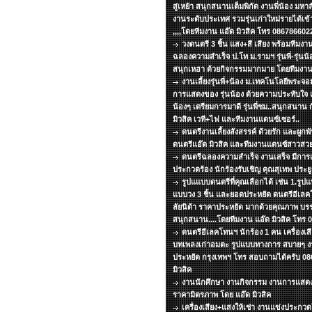
สู่เหย้า สนุกสนานเต็มพิกัด งานพี่น้อง มหา
งานระดับประเทศ รวมรุ่นเก่าใหม่รายได้เข้
,,,,โดยทีมงาน แอ๊ด มิวสิค โทร 086786602
วงดนตรี 3 ชิ้น แสง+สี เสียง พร้อมทีม
ฉลองความสำเร็จ ป.โท ม.รามฯ รุ่นพี่-รุ่นน้อ
สนุกเหฮา ด้วยกิจกรรมมากมาย โดยทีมงาน 
งานเลี้ยงรุ่นพี่+น้อง ม.เทคโนโลยีพระ
การแสดงของ รุ่นน้อง ด้วยความประทับใจ แด่
น้องๆ เตรียมการมาดี รุ่นพี่ชม..สนุกสนาน 
มิวสิค เวที+ไฟ และทีมงานแดนซ์เซอร์..
ดนตรีงานเลี้ยงสังสรรค์ ด้วยรัก และผูกพ
ดนตรีแอ๊ด มิวสิค และทีมงานแดนซ์สาวสวย
ดนตรีฉลองความสำเร็จ งานเสร็จ มีกา
ประกวดร้อง นักร้องรับเชิญ คุณสุเทพ ประยูร
รูปแแบบดนตรีที่คุณเลือกได้ เช่น 1.รูปแบ
แบบวง 3 ชิ้น และยอดประหยัด ดนตรีอีเลคโ
ลัยนิด้า ราคาประหยัด มากด้วยคุณภาพ บร
สนุกสนาน....โดยทีมงาน แอ๊ด มิวสิค โทร
ดนตรีอีเลคโทนฯ นักร้อง 1 คน เครื่องเส
บทเพลงเก่าอมตะ รูปแบบทางการ สบายๆ งาน
ประหยัด กรุงเทพฯ โทร สอบถามได้ครับ 08
มิวสิค
งานนักศึกษา งานกิจกรรม งานการแสด
ราคามิตรภาพ โดย แอ๊ด มิวสิค
เครื่องเสียง+แสงให้เช่า งานแข่งประกว