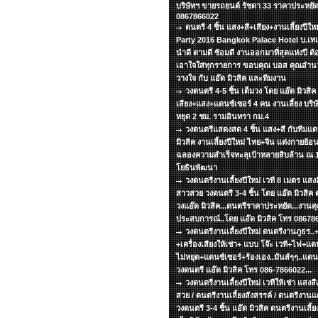
บริษัทฯ ขายรถยนต์ รัชดา 33 ราคาประหยัด
0867866022
ดนตรี 4 ชิ้น แสง+สี+เสียง+งานเลี้ยงปีใ
Party 2016 Bangkok Palace Hotel บ.เทเล
นำดี ตามดี ซ้อมดี งานออกมาที่สุดแห่งปี ต้อง
เอาใจใส่ทุกรายการ ขอบคุณ บอส คุณอำนวย
วางใจ กับ แอ๊ด มิวสิค และทีมงาน
วงดนตรี 4-5 ชิ้น เต็มวง โดย แอ๊ด มิวสิค 
เสียง+แสง+แดนซ์เซอร์ 4 คน งานเลี้ยง บริษั
หยุด 2 ชม. รามอินทรา กม.4
วงดนตรีแสดงสด 4 ชิ้น แสง+สี กับทีมแ
มิวสิค งานเลี้ยงปีใหม่ ไทย+จีน แต่งกายย้
ฉลองความสำเร็จทะลุเป้าหลายสิบล้าน ณ 13
โยธินพัฒนา
วงดนตรีงานเลี้ยงปีใหม่ เวที 8 เมตร แสงส
สาวสวย วงดนตรี 3-4 ชิ้น โดย แอ๊ด มิวสิค ด
วงแอ๊ด มิวสิค...ดนตรีราคาประหยัด...งานคุ
ประสบการณ์..โดย แอ๊ด มิวสิค โทร 08678
วงดนตรีงานเลี้ยงปีใหม่ ดนตรีงานภูธร.
+เครื่องเสียงให้เช่า+ แบบ โจ๊ะ เวที+ไฟ+แดน
ไม่หยุด+แดนซ์เซอร์+ร้องเอง..มันส์ๆๆ..แด
วงดนตรี แอ๊ด มิวสิค โทร 086-7866022...
วงดนตรีงานเลี้ยงปีใหม่ เวทีให้เช่า แสงส
สวย / ดนตรีงานเลี้ยงสังสรรค์ / ดนตรีงาน
วงดนตรี 3-4 ชิ้น แอ๊ด มิวสิค ดนตรีงานเลี้