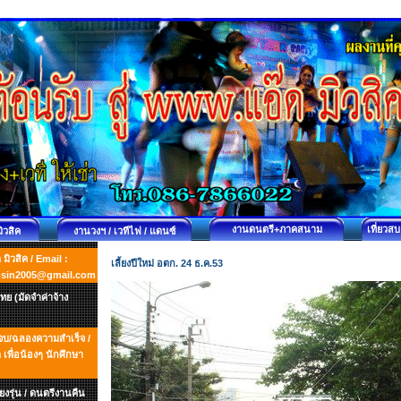
งานดนตรี+ภาคสนาม
เที่ยวส
มิวสิค
งานวงฯ / เวทีไฟ / แดนซ์
ิวสิค / Email :
เลี้ยงปีใหม่ อตก. 24 ธ.ค.53
msin2005@gmail.com
ย (มัดจำค่าจ้าง
ยนจบ/ฉลองความสำเร็จ /
พื่อน้องๆ นักศึกษา
ยงรุ่น / ดนตรีงานคืน