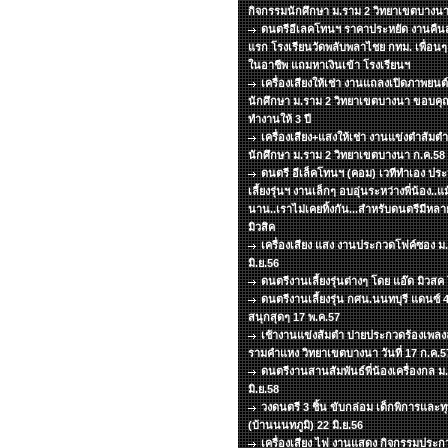
กิจกรรมนักศึกษา ม.ราม 2 วิทยาเขตบางนา
ดนตรีอีเลคโทนฯ ราคาประหยัด งานคืนสู่
แรก โรงเรียนวัดพลับพลาไชย กทม. เพื่อน
ในอาชีพ แถมหาเงินเข้า โรงเรียนฯ
เครื่องเสียงให้เช่า งานแถลงเปิดภาพยน
นักศึกษา ม.ราม 2 วิทยาเขตบางนา ขอบคุณท
ทำงานให้ 3 ปี
เครื่องเสียง+แสงให้เช่า งานแข่งตำส้มต
นักศึกษา ม.ราม 2 วิทยาเขตบางนา ก.ค.58
ดนตรี อีเล็คโทนฯ (คอม) เวทีทำเอง ประห
เลี้ยงรุ่นฯ งานเล็กๆ อบอุ่นระหว่างพี่น้อง..
นาน..เราไม่เคยทิ้งกัน...สำหรับดนตรีมีหล
มิวสิค
เครื่องเสียง แสง งานประกวดโฟค์ซอง ม
มิ.ย.56
ดนตรีงานเลี้ยงรุ่นต่างๆ โดย แอ๊ด มิวส
ดนตรีงานเลี้ยงรุ่น กศน.นนทบุรี แดนซ์
สนุกสุดๆ 17 พ.ค.57
เช้างานแข่งส้มตำ บ่ายประกวดร้องเพลงลู
รามคำแหง วิทยาเขตบางนา วันที่ 17 ก.ค.5
ดนตรีงานสานสัมพันธ์พี่น้องเครื่องกล ม.ธ
มิ.ย.58
วงดนตรี 3 ชิ้น ขับกล่อม เด็กพิการแล
(บ้านนนทภูมิ) 22 มิ.ย.56
เครื่องเสียง ไฟ งานแสดง กิจกรรมประกว