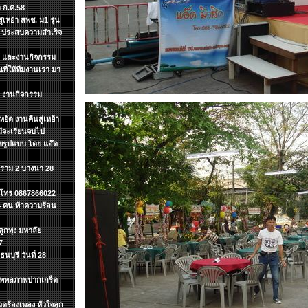
 ก.ค.58
เหย้า สพช. ม1 รุ่น
ๆ ประสบความสำเร็จ
ต์ และงานกิจกรรม
ี่ให้ทีมงานเรา มา
ำ งานกิจกรรม
ยัด งานคืนสู่เหย้า
แม้จะเรียนจบไป
ายรูปแบบ โดย แอ๊ด
.ราม 2 บางนา 28
ค โทร 0867866022
 4 คน ท้าความร้อน
กทุ่ง มหาลัย
7
นบุรี วันที่ 28
ะทุพพลภาพปากเกร็ด
ดร้องเพลง หัวใจลูก