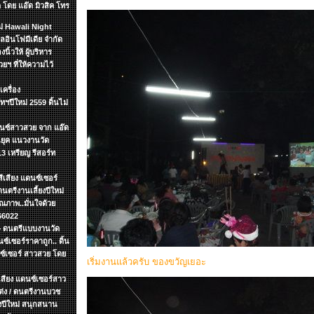
 โดย แอ๊ด มิวสิค โทร
หม่ Hawali Night
อินโฟมีเดีย จำกัด
นิ้วให้ ผู้บริหาร
ฯ ที่ให้ความไว้
เครื่อง
ทฯปีใหม่ 2559 ดิ้นไม่
ดนซ์สาวสวย จาก แอ๊ด
อนยุค แนวงานวัด
 เหรียญ รีสอร์ท
ีเสียง แดนซ์เซอร์
นตรีงานเลี้ยงปีใหม่
ณภาพ..มั่นใจด้วย
66022
.+ ดนตรีแบบงานวัด
ซ์เซอร์ราคาถูก.. ดิ้น
นซ์เซอร์ สาวสวย โดย
เริ่มงานแล้วครับ ของขวัญเยอะ
ีเสียง แดนซ์เซอร์สาว
แต่ง / ดนตรีงานบวช
ยงปีใหม่ สนุกสนาน