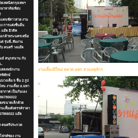
ลัยเทคนิคกรุงเทพฯ
ามาหาลัยเพียบ
2
งานแดนซ์สาวสวย งาน
ง การแต่งชื่นมื่น
แอ๊ด มิวสิค
จอมเกล้าพระนครเหนือ
 รุ่นพี่..ทีมงาน
กับ ดนตรี วงแอ๊ด
ันธ์ สนุกสนาน กับ
..
งานเลี้ยงปีใหม่ ตลาด อตก สวนจตุจักร
รแสดงพนักงาน
พิทักษ์
บวงเต็ม 5 ชิ้น 2.รูป
ทน งานเลี้ยง อ.มหา
รยากาศ เป็นกันเอง
 0867866022
ียงขนาดเล็กด้วย
เลึ้ยงสังสรรค์ราคา
67866022 แอ๊ด
ง ดนตรีประกวด
ดโฟรค์ซอง งาน