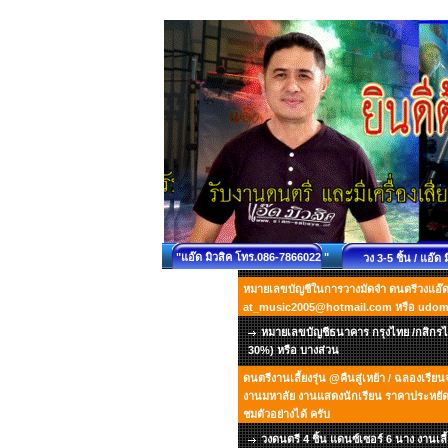
"แอ๊ด มิวสิค โทร.086-7866022 "
วง 3-5 ชิ้น / แอ๊ด 
หมายเลขบัญชีในการวางมัดจำ ดนตรีวงแอ๊ด ม
at_music2005@hotmail.com หรือ udo
หมายเลขบัญชีธนาคาร กรุงไทย /กสิกรไท
30%) หรือ บางส่วน
ดนตรีงานเลี้ยงรุ่น @คืนสู่เหย้า / ฉลองเรี
งานมหาลัย งานแสดงนักเรียน ราคาประหยัด เ
ชมตัวอย่างได้ ครับ
วงดนตรี 4 ชิ้น แดนซ์เซอร์ 6 นาง งานเลี้