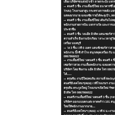
เลี้ยง บริษัทฯขนส่งนำเข้า ลาดกระบัง แจ
ดนตรี 3 ชิ้น งานเลี้ยงปีใหม่ ธนาคารซีไ
THAI) โรงงานยาสูบ กระทรวงการคลัง แจ
แสดงมากมาย ฉลองชัย รายได้ทะลุเป้า..หล
ดนตรี 3 ชิ้น งานเลี้ยงปีใหม่ เต้นกันไม่
พนักงานสายการบิน แจกรางวัล และการแสด
ประชาชื่น
ดนตรี 3 ชิ้น วงแอ๊ด มิวสิค แดนเซอร์สา
ความสำเร็จ ธีมงานนักเรียน 'เจาะเวลาสู่ว
เหวี่ยง นนทบุรี
วง 3 ชิ้น เวที 6 เมตร แดนซ์เซอร์สาวสวย
พนักงาน บิ๊กซี สำโรง สนุกสดุดเหวี่ยง กับ แ
0867866022
งานเลี้ยงปีใหม่ วงดนตรี 3 ชิ้น ดนตรี 4 
เซอร์สาวสวย งานเลี้ยงพนักงาน ฉลองความ
บริษัทฯ โดย ทีมงาน แอ๊ด มิวสิค โทร 086
ได้......
ตรุษจีน งานปีใหม่คนจีน สถานที่ MeSt
ดนตรีอีเลคโทนฯ(คอม) เวทีโรงแรมฯ งานเลี
ตรุษจีน ตระกูลใหญ่ โรงแรมฯเปิดใหม่ รัชด
มิวสิค โทร 0867866022
ดนตรีงานเลี้ยงปีใหม่ วงดนตรี 3 ชิ้น (ก
บริษัทฯ ออกแบบตกแต่ง ลาดพร้าว 101 สนุกเ
ใหม่ให้พนักงานมากมาย....
ดนตรีอีเลคโทนฯ (คอม) +เวที 6 ม.+งานเลี