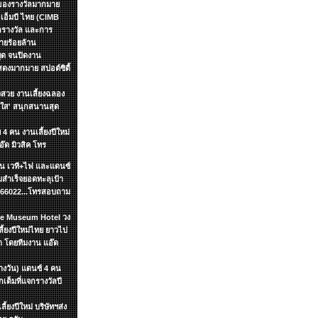
กของรางวัลมากมาย
อเอ็มบี ไทย (CIMB
กรางวัล และการ
ายร้อยล้าน
หยุด จนปิดงาน
งมากมาย สปอต์ซิตื้
วสวย งานเลี้ยงฉลอง
ัยใส' สนุกสนานสุด
 4 คน งานเลี้ยงปีใหม่
อ๊ด มิวสิค โทร
ชิ้น เวที+ไฟ และแดนซ์
สำเร็จยอดทะลุเป้า
7866022...โทรสอบถาม
yle Museum Hotel วง
้ยงปีใหม่ไทย ยาวไป
า โดยทีมงาน แอ๊ด
ลางวัน) แดนซ์ 4 คน
ต็มที่แจกรางวัลปี
้ยงปีใหม่ บริษัทฯส่ง