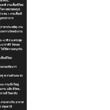
ย ครับ..
งสี งานเลี้ยงปีใหม่
ค โทร 0867866022
4 คน + งานเลี้ยงปี
สมุทรปราการ
 (ราคาประหยัด) งาน
น แจกรางวัลพนักงาน
ิ้น +เวที 8 ม.ครบชุด
ม.นาราสิริ วัชรพล
า ได้ให้ความสนุกกัน
ี้ยงปีใหม่
สนามกลอฟ์ธนาฯ
นฯหรู ซ.รามคำแหง 43
tel งานเล็กใหญ่
าน แอ๊ด มิวิสค..
ถานที่ วิทยาลับ
ทฯ งานกลางวัน อากาศ
 ปทุมธานี