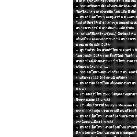
อาหาร สุขสวัสดิ์ พระประแดง รางวัลมากมา
วงดนตรีคอมฯ อีเลคโทนฯ+นักร้อง+เวที แส
วันคริสมาส ราคาประหยัด โดย แอ๊ด มิวสิ
ดนตรีอีเลคโทนฯ(คอม)+เวที 6 ม.+แดนซ์ 
ใหม่ บริษัทฯ ให้เช่ารถเจาะขุด คลองด่าน 
สนุกสนานยาวไป จากทีมงาน แอ๊ด มิวสิค
วงดนตรีอีเลคโทนฯ(คอม) นักร้อง 2 คน
เลี้ยงปีใหม่ คลองหลวงปทุมธานี สนุกสนา
มากมาย กับ แอ๊ด มิวสิค
สุขสันต์วันเด็ก สวัสดีปีใหม่ วงดนตรี 3 ช
โดย วงแอ๊ด มิวสิค งานเลี้ยงปีใหม่+วันเด็ก 
สานสามัคคีเจ้าของร่วม 3 ปี ที่ให้ทีมงานเร
พร้อมรางวัลมากมาย...
วงอีเลคโทนฯ+คอม+นักร้อง 2 คน ดนตรีเล
รามอินทรา 117 จัดง่ายๆหน้าบริษัทฯ
ดนตรีงานเลี้ยงปีใหม่ เลี้ยงพนักงานฯ 
บางนา
งานดนตรีปีใหม่ 2558 นิติบุคคลหมู่บ้า
กิจกรรมเยอะ 17 ม.ค.58
งานเลี้ยงสังสรรค์ MeStyle Museum Ho
บรรยากาศอบอุ่น บรรยากาศดี ดนตรีโดยทีมง
ดนตรีอีเล็คโทนฯ งานเลี้ยง วันแรงงาน ส
เทคนิคดอนเมือง 1 พ.ค.58
ดนตรีอีเล็คโทนฯ งานเลี้ยงปีใหม่ บริษั
ดี รางวัลแจกพนักงานมากมาย ลาดหลุมแก้ว