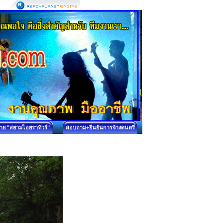
บาย "สยามไอยราทัวร์"
สอบถาม+ยืนยันการจ้างดนตรี