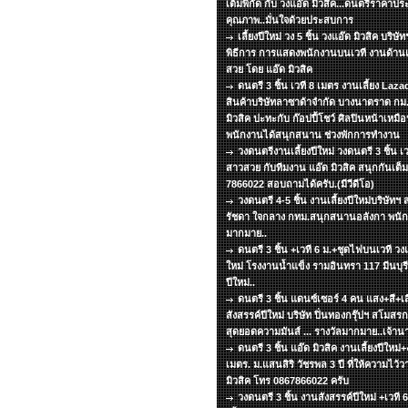
เต็มพิกัด กับ วงแอ๊ด มิวสิค...ดนตรีราคาปร
คุณภาพ..มั่นใจด้วยประสบการ
เลี้ยงปีใหม่ วง 5 ชิ้น วงแอ๊ด มิวสิค บริ
พิธีการ การแสดงพนักงานบนเวที งานด้าน
สวย โดย แอ๊ด มิวสิค
ดนตรี 3 ชิ้น เวที 8 เมตร งานเลี้ยง La
สินค้าบริษัทลาซาด้าจำกัด บางนาตราด กม.
มิวสิค ปะทะกับ ก๊อปปี้โชว์ ศิลปินหน้าเหมือ
พนักงานได้สนุกสนาน ช่วงพักการทำงาน
วงดนตรีงานเลี้ยงปีใหม่ วงดนตรี 3 ชิ้น เ
สาวสวย กับทีมงาน แอ๊ด มิวสิค สนุกกันเต็มพ
7866022 สอบถามได้ครับ.(มีวีดีโอ)
วงดนตรี 4-5 ชิ้น งานเลี้ยงปีใหม่บริษัท
รัชดา ใจกลาง กทม.สนุกสนานอลังกา พนัก
มากมาย..
ดนตรี 3 ชิ้น +เวที 6 ม.+ชุดไฟบนเวที วงแอ
ใหม่ โรงงานน้ำแข็ง รามอินทรา 117 มีนบุรี 
ปีใหม่..
ดนตรี 3 ชิ้น แดนซ์เซอร์ 4 คน แสง+สี+เส
สังสรรค์ปีใหม่ บริษัท ปิ่นทองกรุ๊ปฯ สโมส
สุดยอดความมันส์ ... รางวัลมากมาย..เจ้าน
ดนตรี 3 ชิ้น แอ๊ด มิวสิค งานเลี้ยงปีใหม่+
เมตร. ม.แสนสิริ วัชรพล 3 ปี ที่ให้ความไว้
มิวสิค โทร 0867866022 ครับ
วงดนตรี 3 ชิ้น งานสังสรรค์ปีใหม่ +เวที