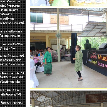
กของรางวัลมากมาย
อเอ็มบี ไทย (CIMB
กรางวัล และการ
ายร้อยล้าน
หยุด จนปิดงาน
งมากมาย สปอต์ซิตื้
วสวย งานเลี้ยงฉลอง
ัยใส' สนุกสนานสุด
 4 คน งานเลี้ยงปีใหม่
อ๊ด มิวสิค โทร
ชิ้น เวที+ไฟ และแดนซ์
สำเร็จยอดทะลุเป้า
7866022...โทรสอบถาม
yle Museum Hotel วง
้ยงปีใหม่ไทย ยาวไป
า โดยทีมงาน แอ๊ด
ลางวัน) แดนซ์ 4 คน
ต็มที่แจกรางวัลปี
้ยงปีใหม่ บริษัทฯส่ง