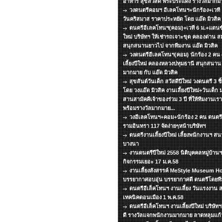
อาหาร สุขสวัสดิ์ พระประแดง รางวัลมากมา
วงดนตรีคอมฯ อีเลคโทนฯ+นักร้อง+เวที แส
วันคริสมาส ราคาประหยัด โดย แอ๊ด มิวสิ
ดนตรีอีเลคโทนฯ(คอม)+เวที 6 ม.+แดนซ์ 
ใหม่ บริษัทฯ ให้เช่ารถเจาะขุด คลองด่าน 
สนุกสนานยาวไป จากทีมงาน แอ๊ด มิวสิค
วงดนตรีอีเลคโทนฯ(คอม) นักร้อง 2 คน
เลี้ยงปีใหม่ คลองหลวงปทุมธานี สนุกสนา
มากมาย กับ แอ๊ด มิวสิค
สุขสันต์วันเด็ก สวัสดีปีใหม่ วงดนตรี 3 ช
โดย วงแอ๊ด มิวสิค งานเลี้ยงปีใหม่+วันเด็ก 
สานสามัคคีเจ้าของร่วม 3 ปี ที่ให้ทีมงานเร
พร้อมรางวัลมากมาย...
วงอีเลคโทนฯ+คอม+นักร้อง 2 คน ดนตรีเล
รามอินทรา 117 จัดง่ายๆหน้าบริษัทฯ
ดนตรีงานเลี้ยงปีใหม่ เลี้ยงพนักงานฯ 
บางนา
งานดนตรีปีใหม่ 2558 นิติบุคคลหมู่บ้า
กิจกรรมเยอะ 17 ม.ค.58
งานเลี้ยงสังสรรค์ MeStyle Museum Ho
บรรยากาศอบอุ่น บรรยากาศดี ดนตรีโดยทีมง
ดนตรีอีเล็คโทนฯ งานเลี้ยง วันแรงงาน ส
เทคนิคดอนเมือง 1 พ.ค.58
ดนตรีอีเล็คโทนฯ งานเลี้ยงปีใหม่ บริษั
ดี รางวัลแจกพนักงานมากมาย ลาดหลุมแก้ว