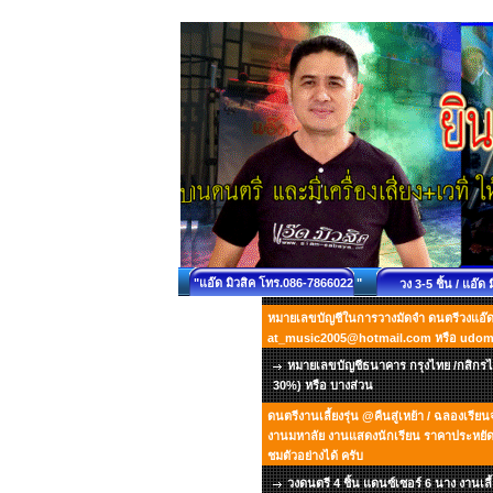
"แอ๊ด มิวสิค โทร.086-7866022 "
วง 3-5 ชิ้น / แอ๊ด 
หมายเลขบัญชีในการวางมัดจำ ดนตรีวงแอ๊ด ม
at_music2005@hotmail.com หรือ udo
หมายเลขบัญชีธนาคาร กรุงไทย /กสิกรไท
30%) หรือ บางส่วน
ดนตรีงานเลี้ยงรุ่น @คืนสู่เหย้า / ฉลองเรี
งานมหาลัย งานแสดงนักเรียน ราคาประหยัด เ
ชมตัวอย่างได้ ครับ
วงดนตรี 4 ชิ้น แดนซ์เซอร์ 6 นาง งานเลี้