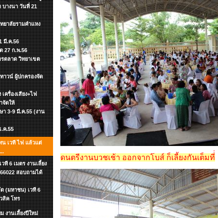
 บางนา วันที่ 21
วิทยาลัยรามคำแหง
 มี.ค.56
ิต 27 ก.พ.56
าการตลาด วิทยาเขต
าวน์ ผู้ปกครองจัด
อง เครื่องเสียง+ไฟ
าจัดให้
กษา 3-9 มี.ค.55 (งาน
 ธ.ค.55
ทน เวที ไฟ แล้วแต่
..
ดนตรีงานบวชเช้า ออกจากโบส์ ก็เลี้ยงกันเต็มที่่
ที 6 เมตร งานเลี้ยง
-7866022 สอบถามได้
ัด (มหาชน) เวที 6
ิวสิค โทร
 งานเลี้ยงปีใหม่