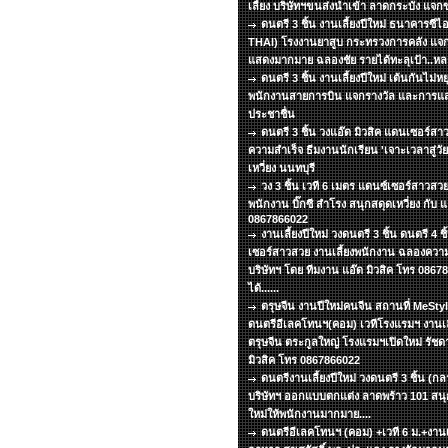
เลี้ยง บริษัทฯขนส่งนำเข้า ลาดกระบัง แจ
ดนตรี 3 ชิ้น งานเลี้ยงปีใหม่ ธนาคารซีไ
THAI) โรงงานยาสูบ กระทรวงการคลัง แจ
แสดงมากมาย ฉลองชัย รายได้ทะลุเป้า..หล
ดนตรี 3 ชิ้น งานเลี้ยงปีใหม่ เต้นกันไม่
พนักงานสายการบิน แจกรางวัล และการแสด
ประชาชื่น
ดนตรี 3 ชิ้น วงแอ๊ด มิวสิค แดนเซอร์สา
ความสำเร็จ ธีมงานนักเรียน 'เจาะเวลาสู่ว
เหวี่ยง นนทบุรี
วง 3 ชิ้น เวที 6 เมตร แดนซ์เซอร์สาวสวย
พนักงาน บิ๊กซี สำโรง สนุกสดุดเหวี่ยง กับ แ
0867866022
งานเลี้ยงปีใหม่ วงดนตรี 3 ชิ้น ดนตรี 4 
เซอร์สาวสวย งานเลี้ยงพนักงาน ฉลองความ
บริษัทฯ โดย ทีมงาน แอ๊ด มิวสิค โทร 086
ได้......
ตรุษจีน งานปีใหม่คนจีน สถานที่ MeSt
ดนตรีอีเลคโทนฯ(คอม) เวทีโรงแรมฯ งานเลี
ตรุษจีน ตระกูลใหญ่ โรงแรมฯเปิดใหม่ รัชด
มิวสิค โทร 0867866022
ดนตรีงานเลี้ยงปีใหม่ วงดนตรี 3 ชิ้น (ก
บริษัทฯ ออกแบบตกแต่ง ลาดพร้าว 101 สนุกเ
ใหม่ให้พนักงานมากมาย....
ดนตรีอีเลคโทนฯ (คอม) +เวที 6 ม.+งานเลี