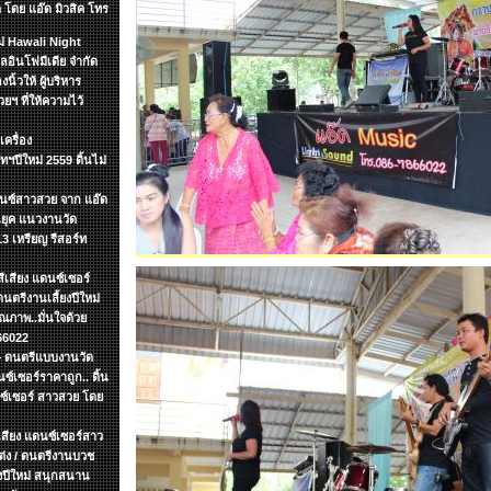
 โดย แอ๊ด มิวสิค โทร
หม่ Hawali Night
อินโฟมีเดีย จำกัด
นิ้วให้ ผู้บริหาร
ฯ ที่ให้ความไว้
เครื่อง
ทฯปีใหม่ 2559 ดิ้นไม่
ดนซ์สาวสวย จาก แอ๊ด
อนยุค แนวงานวัด
 เหรียญ รีสอร์ท
ีเสียง แดนซ์เซอร์
นตรีงานเลี้ยงปีใหม่
ณภาพ..มั่นใจด้วย
66022
.+ ดนตรีแบบงานวัด
ซ์เซอร์ราคาถูก.. ดิ้น
นซ์เซอร์ สาวสวย โดย
ีเสียง แดนซ์เซอร์สาว
แต่ง / ดนตรีงานบวช
ยงปีใหม่ สนุกสนาน