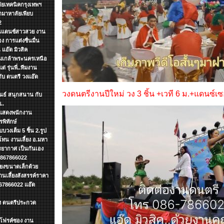
ลัยเทคนิคกรุงเทพฯ
ามาหาลัยเพียบ
2
งานแดนซ์สาวสวย งาน
ง การแต่งชื่นมื่น
แอ๊ด มิวสิค
จอมเกล้าพระนครเหนือ
 รุ่นพี่..ทีมงาน
กับ ดนตรี วงแอ๊ด
วงดนตรีงานปีใหม่ วง 3 ชิ้น +เวที 6 ม.+แดนซ์เซ
ันธ์ สนุกสนาน กับ
..
รแสดงพนักงาน
พิทักษ์
บวงเต็ม 5 ชิ้น 2.รูป
ทน งานเลี้ยง อ.มหา
รยากาศ เป็นกันเอง
 0867866022
ียงขนาดเล็กด้วย
เลึ้ยงสังสรรค์ราคา
67866022 แอ๊ด
ง ดนตรีประกวด
ดโฟรค์ซอง งาน