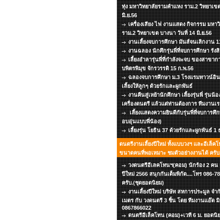
ทุ่ง มหาวิทยาลัยรามคำแหง ราม.2 วิทยาเขต
มิ.ย.56
เครื่องเสียง ไฟ งานแสดง กิจกรรม มหา
ราม.2 วิทยาเขต บางนา วันที่ 14 มิ.ย.56
งานเลี้ยงจบการศึกษา มันส์จนเลิกงาน 11
งานฉลอง นักศึกรุ่นพี่ที่จบการศึกษา รังส
เลี้ยงอำลารุ่นพี่ที่กำลังจะจบ ของสาข
บพิตรพิมุข จักรวรรดิ 15 ก.พ.56
ฉลองจบการศึกษา ม.3 โรงแรมทาวน์อินท
เลี้ยงให้ลูกๆ ด้วยรักและผูกพันธ์
งานคืนสู่เหย้านักศึกษา เลี้ยงรุ่นพี่ รุ่นน้
เครื่องดนตรี แล้วแต่ท่านต้องการ ทีมงานเร
เลี้ยงแสดงความยินดีกับรุ่นพี่ที่จบการศึ
อบอุ่นแบบพี่น้อง)
เลี้ยงรุ่น โยธิน 37 ด้วยรักและผูกพันธ์ 1
ดนตรีงานเลี้ยงปีใหม่ ทั้งแบบวงฯ และอีเล็คโ
ขนาดคนที่พอเหมาะ ชมตัวอย่างงานได้ ครับ.
วงดนตรีอีเลคโทนฯ(คอม) นักร้อง 2 คน เว
ปีใหม่ 2566 สนุกกันเต็มพิกัด....โทร 086
ครับ.(ชุดยอดนิยม)
งานเลี้ยงปีใหม่ บริษัท สหการประมูล จำก
เมตร กับ วงดนตรี 3 ชิ้น โดย ทีมงานแอ๊ด ม
0867866022
ดนตรีอีเล็คโทน (คอม)+เวที 6 ม. ยอดนิยม