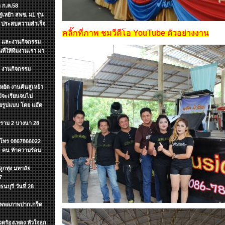
 ก.ค.58
เหย้า สพช. ม1 รุ่น
ๆ ประสบความสำเร็จ
คลิ๊กที่ภาพ ชมวีดีโอ YouTube ตัวอย่างงาน
ต์ และงานกิจกรรม
ี่ให้ทีมงานเรา มา
ำ งานกิจกรรม
ยัด งานคืนสู่เหย้า
แม้จะเรียนจบไป
ายรูปแบบ โดย แอ๊ด
.ราม 2 บางนา 28
ค โทร 0867866022
 4 คน ท้าความร้อน
กทุ่ง มหาลัย
7
นบุรี วันที่ 28
ะทุพพลภาพปากเกร็ด
ดร้องเพลง หัวใจลูก