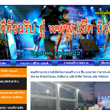
งานดนตรี+ภาคสนาม
เที่ยวส
มิวสิค
งานวงฯ / เวทีไฟ / แดนซ์
ิวสิค / Email :
ดนตรีงานบวช งานอีเล็คโทนฯ ดนตรีวง 3-4 ชิ้น แบบง่ายๆ ราคาประหย
msin2005@gmail.com
300 คน ด้วยงบไม่แพง..กับทีมงาน แอ๊ด มิวสิค โทรเลย..086-7866022
ย (มัดจำค่าจ้าง
ยนจบ/ฉลองความสำเร็จ /
พื่อน้องๆ นักศึกษา
ยงรุ่น / ดนตรีงานคืน