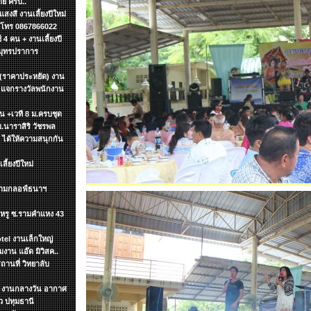
ย ครับ..
งสี งานเลี้ยงปีใหม่
ค โทร 0867866022
4 คน + งานเลี้ยงปี
สมุทรปราการ
 (ราคาประหยัด) งาน
น แจกรางวัลพนักงาน
ิ้น +เวที 8 ม.ครบชุด
ม.นาราสิริ วัชรพล
า ได้ให้ความสนุกกัน
ี้ยงปีใหม่
สนามกลอฟ์ธนาฯ
นฯหรู ซ.รามคำแหง 43
tel งานเล็กใหญ่
าน แอ๊ด มิวิสค..
ถานที่ วิทยาลับ
ทฯ งานกลางวัน อากาศ
 ปทุมธานี