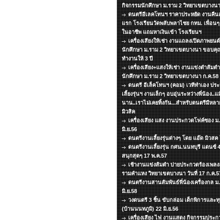
กิจกรรมนักศึกษา ม.ราม 2 วิทยาเขตบางนา
ดนตรีอีเลคโทนฯ ราคาประหยัด งานคืนสู่
แรก โรงเรียนวัดพลับพลาไชย กทม. เพื่อน
ในอาชีพ แถมหาเงินเข้า โรงเรียนฯ
เครื่องเสียงให้เช่า งานแถลงเปิดภาพยน
นักศึกษา ม.ราม 2 วิทยาเขตบางนา ขอบคุณท
ทำงานให้ 3 ปี
เครื่องเสียง+แสงให้เช่า งานแข่งตำส้มต
นักศึกษา ม.ราม 2 วิทยาเขตบางนา ก.ค.58
ดนตรี อีเล็คโทนฯ (คอม) เวทีทำเอง ประห
เลี้ยงรุ่นฯ งานเล็กๆ อบอุ่นระหว่างพี่น้อง..
นาน..เราไม่เคยทิ้งกัน...สำหรับดนตรีมีหล
มิวสิค
เครื่องเสียง แสง งานประกวดโฟค์ซอง ม
มิ.ย.56
ดนตรีงานเลี้ยงรุ่นต่างๆ โดย แอ๊ด มิวส
ดนตรีงานเลี้ยงรุ่น กศน.นนทบุรี แดนซ์
สนุกสุดๆ 17 พ.ค.57
เช้างานแข่งส้มตำ บ่ายประกวดร้องเพลงลู
รามคำแหง วิทยาเขตบางนา วันที่ 17 ก.ค.5
ดนตรีงานสานสัมพันธ์พี่น้องเครื่องกล ม.ธ
มิ.ย.58
วงดนตรี 3 ชิ้น ขับกล่อม เด็กพิการแล
(บ้านนนทภูมิ) 22 มิ.ย.56
เครื่องเสียง ไฟ งานแสดง กิจกรรมประกว