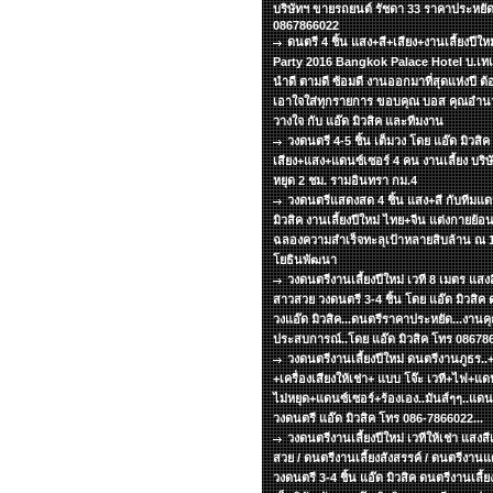
บริษัทฯ ขายรถยนต์ รัชดา 33 ราคาประหยัด
0867866022
ดนตรี 4 ชิ้น แสง+สี+เสียง+งานเลี้ยงปีใ
Party 2016 Bangkok Palace Hotel บ.เทเล
นำดี ตามดี ซ้อมดี งานออกมาที่สุดแห่งปี ต้อง
เอาใจใส่ทุกรายการ ขอบคุณ บอส คุณอำนวย
วางใจ กับ แอ๊ด มิวสิค และทีมงาน
วงดนตรี 4-5 ชิ้น เต็มวง โดย แอ๊ด มิวสิค 
เสียง+แสง+แดนซ์เซอร์ 4 คน งานเลี้ยง บริษั
หยุด 2 ชม. รามอินทรา กม.4
วงดนตรีแสดงสด 4 ชิ้น แสง+สี กับทีมแ
มิวสิค งานเลี้ยงปีใหม่ ไทย+จีน แต่งกายย้
ฉลองความสำเร็จทะลุเป้าหลายสิบล้าน ณ 13
โยธินพัฒนา
วงดนตรีงานเลี้ยงปีใหม่ เวที 8 เมตร แสงส
สาวสวย วงดนตรี 3-4 ชิ้น โดย แอ๊ด มิวสิค ด
วงแอ๊ด มิวสิค...ดนตรีราคาประหยัด...งานคุ
ประสบการณ์..โดย แอ๊ด มิวสิค โทร 08678
วงดนตรีงานเลี้ยงปีใหม่ ดนตรีงานภูธร.
+เครื่องเสียงให้เช่า+ แบบ โจ๊ะ เวที+ไฟ+แดน
ไม่หยุด+แดนซ์เซอร์+ร้องเอง..มันส์ๆๆ..แด
วงดนตรี แอ๊ด มิวสิค โทร 086-7866022...
วงดนตรีงานเลี้ยงปีใหม่ เวทีให้เช่า แสงส
สวย / ดนตรีงานเลี้ยงสังสรรค์ / ดนตรีงาน
วงดนตรี 3-4 ชิ้น แอ๊ด มิวสิค ดนตรีงานเลี้