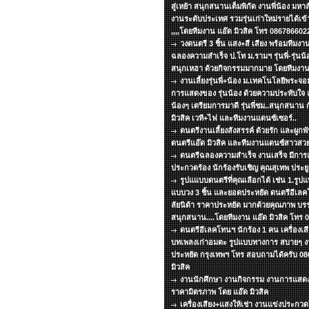
สู่เหย้า สนุกสนานเต็มพิกัด งานพี่น้อง มหา
งานระดับประเทศ รวมรุ่นเก่าใหม่รายได้เข้
,,,,โดยทีมงาน แอ๊ด มิวสิค โทร 086786602
วงดนตรี 3 ชิ้น แสง+สี เสียง พร้อมทีม
ฉลองความสำเร็จ ป.โท ม.รามฯ รุ่นพี่-รุ่นน้อ
สนุกเหฮา ด้วยกิจกรรมมากมาย โดยทีมงาน 
งานเลี้ยงรุ่นพี่+น้อง ม.เทคโนโลยีพระ
การแสดงของ รุ่นน้อง ด้วยความประทับใจ แด่
น้องๆ เตรียมการมาดี รุ่นพี่ชม..สนุกสนาน 
มิวสิค เวที+ไฟ และทีมงานแดนซ์เซอร์..
ดนตรีงานเลี้ยงสังสรรค์ ด้วยรัก และผูกพ
ดนตรีแอ๊ด มิวสิค และทีมงานแดนซ์สาวสวย
ดนตรีฉลองความสำเร็จ งานเสร็จ มีกา
ประกวดร้อง นักร้องรับเชิญ คุณสุเทพ ประยูร
รูปแแบบดนตรีที่คุณเลือกได้ เช่น 1.รูปแบ
แบบวง 3 ชิ้น และยอดประหยัด ดนตรีอีเลคโ
ลัยนิด้า ราคาประหยัด มากด้วยคุณภาพ บร
สนุกสนาน....โดยทีมงาน แอ๊ด มิวสิค โทร
ดนตรีอีเลคโทนฯ นักร้อง 1 คน เครื่องเส
บทเพลงเก่าอมตะ รูปแบบทางการ สบายๆ งาน
ประหยัด กรุงเทพฯ โทร สอบถามได้ครับ 08
มิวสิค
งานนักศึกษา งานกิจกรรม งานการแสด
ราคามิตรภาพ โดย แอ๊ด มิวสิค
เครื่องเสียง+แสงให้เช่า งานแข่งประกว