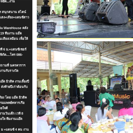
ะหยัด...งาน
ษัทฯ สนุกสนาน สไตน์
แสง+เสียง+แดนซ์สาว
zada WareHouse คลัง
19 ทีมงาน แอ๊ด
นเสียงเหมือน เพื่อให้
วที 6 ม.+แดนซ์เซอร์
ิกัด....โทร 086-
ฯ สถานที่ นครคาราฯ
งานรับรางวัล
๊ด มิวสิค งานเลี้ยงปี
ส่งท้ายปีเก่าต้อนรับ
ียง โดย แอ๊ด มิวสิค
รกรมแพทย์ทหารเรือ
ายใจดี
งานวันเด๊ก เวที 8
วางใจ ทีมงานแอ๊ด
 6 ม +แดนซ์ 4 คน งาน