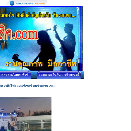
บาย "สยามไอยราทัวร์"
สอบถาม+ยืนยันการจ้างดนตรี
ัด เวที+ไฟ+แดนซ์เซอร์ คนร่วมงาน 200-