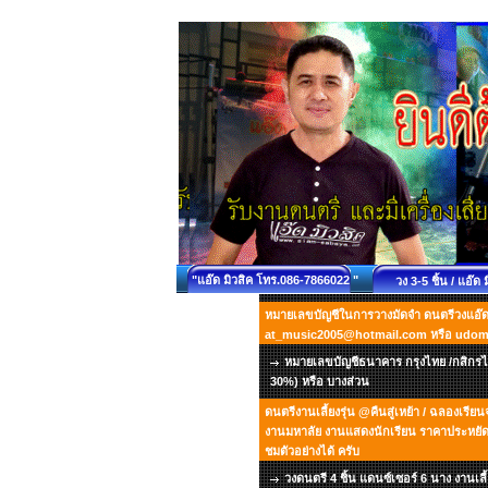
"แอ๊ด มิวสิค โทร.086-7866022 "
วง 3-5 ชิ้น / แอ๊ด 
หมายเลขบัญชีในการวางมัดจำ ดนตรีวงแอ๊ด ม
at_music2005@hotmail.com หรือ udo
หมายเลขบัญชีธนาคาร กรุงไทย /กสิกรไท
30%) หรือ บางส่วน
ดนตรีงานเลี้ยงรุ่น @คืนสู่เหย้า / ฉลองเรี
งานมหาลัย งานแสดงนักเรียน ราคาประหยัด เ
ชมตัวอย่างได้ ครับ
วงดนตรี 4 ชิ้น แดนซ์เซอร์ 6 นาง งานเลี้