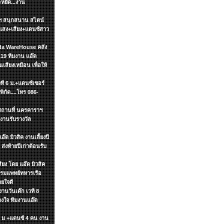
ะหยัด...งาน
ษัทฯ สนุกสนาน สไตน์
แสง+เสียง+แดนซ์สาว
zada WareHouse คลัง
19 ทีมงาน แอ๊ด
นเสียงเหมือน เพื่อให้
วที 6 ม.+แดนซ์เซอร์
ิกัด....โทร 086-
ฯ สถานที่ นครคาราฯ
งานรับรางวัล
๊ด มิวสิค งานเลี้ยงปี
ส่งท้ายปีเก่าต้อนรับ
ียง โดย แอ๊ด มิวสิค
รกรมแพทย์ทหารเรือ
ายใจดี
งานวันเด๊ก เวที 8
วางใจ ทีมงานแอ๊ด
 6 ม +แดนซ์ 4 คน งาน