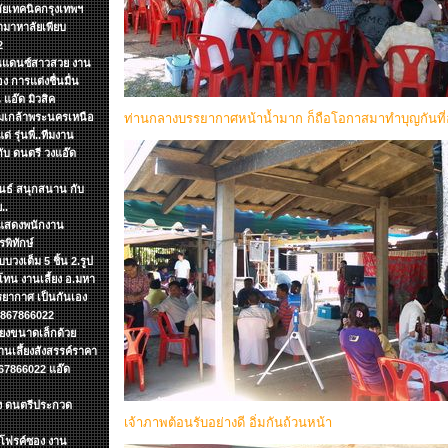
ลัยเทคนิคกรุงเทพฯ
ามาหาลัยเพียบ
2
งานแดนซ์สาวสวย งาน
ง การแต่งชื่นมื่น
แอ๊ด มิวสิค
จอมเกล้าพระนครเหนือ
ท่านกลางบรรยากาศหน้าน้ำมาก ก็ถือโอกาสมาทำบุญกันที่
 รุ่นพี่..ทีมงาน
กับ ดนตรี วงแอ๊ด
ันธ์ สนุกสนาน กับ
..
รแสดงพนักงาน
พิทักษ์
บวงเต็ม 5 ชิ้น 2.รูป
ทน งานเลี้ยง อ.มหา
รยากาศ เป็นกันเอง
 0867866022
ียงขนาดเล็กด้วย
เลึ้ยงสังสรรค์ราคา
67866022 แอ๊ด
ง ดนตรีประกวด
เจ้าภาพต้อนรับอย่างดี อิ่มกันถ้วนหน้า
ดโฟรค์ซอง งาน