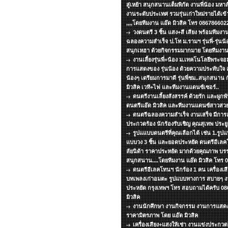
สู่เหย้า สนุกสนานเต็มพิกัด งานพี่น้อง มหา
งานระดับประเทศ รวมรุ่นเก่าใหม่รายได้เข้
,,,,โดยทีมงาน แอ๊ด มิวสิค โทร 086786602
วงดนตรี 3 ชิ้น แสง+สี เสียง พร้อมทีม
ฉลองความสำเร็จ ป.โท ม.รามฯ รุ่นพี่-รุ่นน้อ
สนุกเหฮา ด้วยกิจกรรมมากมาย โดยทีมงาน 
งานเลี้ยงรุ่นพี่+น้อง ม.เทคโนโลยีพระ
การแสดงของ รุ่นน้อง ด้วยความประทับใจ แด่
น้องๆ เตรียมการมาดี รุ่นพี่ชม..สนุกสนาน 
มิวสิค เวที+ไฟ และทีมงานแดนซ์เซอร์..
ดนตรีงานเลี้ยงสังสรรค์ ด้วยรัก และผูกพ
ดนตรีแอ๊ด มิวสิค และทีมงานแดนซ์สาวสวย
ดนตรีฉลองความสำเร็จ งานเสร็จ มีกา
ประกวดร้อง นักร้องรับเชิญ คุณสุเทพ ประยูร
รูปแแบบดนตรีที่คุณเลือกได้ เช่น 1.รูปแบ
แบบวง 3 ชิ้น และยอดประหยัด ดนตรีอีเลคโ
ลัยนิด้า ราคาประหยัด มากด้วยคุณภาพ บร
สนุกสนาน....โดยทีมงาน แอ๊ด มิวสิค โทร
ดนตรีอีเลคโทนฯ นักร้อง 1 คน เครื่องเส
บทเพลงเก่าอมตะ รูปแบบทางการ สบายๆ งาน
ประหยัด กรุงเทพฯ โทร สอบถามได้ครับ 08
มิวสิค
งานนักศึกษา งานกิจกรรม งานการแสด
ราคามิตรภาพ โดย แอ๊ด มิวสิค
เครื่องเสียง+แสงให้เช่า งานแข่งประกว