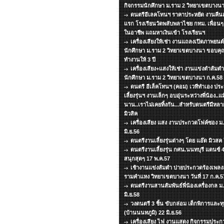
กิจกรรมนักศึกษา ม.ราม 2 วิทยาเขตบางนา
ดนตรีอีเลคโทนฯ ราคาประหยัด งานคืนสู่
แรก โรงเรียนวัดพลับพลาไชย กทม. เพื่อน
ในอาชีพ แถมหาเงินเข้า โรงเรียนฯ
เครื่องเสียงให้เช่า งานแถลงเปิดภาพยน
นักศึกษา ม.ราม 2 วิทยาเขตบางนา ขอบคุณท
ทำงานให้ 3 ปี
เครื่องเสียง+แสงให้เช่า งานแข่งตำส้มต
นักศึกษา ม.ราม 2 วิทยาเขตบางนา ก.ค.58
ดนตรี อีเล็คโทนฯ (คอม) เวทีทำเอง ประห
เลี้ยงรุ่นฯ งานเล็กๆ อบอุ่นระหว่างพี่น้อง..
นาน..เราไม่เคยทิ้งกัน...สำหรับดนตรีมีหล
มิวสิค
เครื่องเสียง แสง งานประกวดโฟค์ซอง ม
มิ.ย.56
ดนตรีงานเลี้ยงรุ่นต่างๆ โดย แอ๊ด มิวส
ดนตรีงานเลี้ยงรุ่น กศน.นนทบุรี แดนซ์
สนุกสุดๆ 17 พ.ค.57
เช้างานแข่งส้มตำ บ่ายประกวดร้องเพลงลู
รามคำแหง วิทยาเขตบางนา วันที่ 17 ก.ค.5
ดนตรีงานสานสัมพันธ์พี่น้องเครื่องกล ม.ธ
มิ.ย.58
วงดนตรี 3 ชิ้น ขับกล่อม เด็กพิการแล
(บ้านนนทภูมิ) 22 มิ.ย.56
เครื่องเสียง ไฟ งานแสดง กิจกรรมประกว