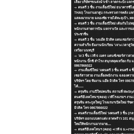
เลี้ยง บริษัทฯขนส่งนำเข้า ลาดกระบัง แจ
ดนตรี 3 ชิ้น งานเลี้ยงปีใหม่ ธนาคารซีไ
THAI) โรงงานยาสูบ กระทรวงการคลัง แจ
แสดงมากมาย ฉลองชัย รายได้ทะลุเป้า..หล
ดนตรี 3 ชิ้น งานเลี้ยงปีใหม่ เต้นกันไม่
พนักงานสายการบิน แจกรางวัล และการแสด
ประชาชื่น
ดนตรี 3 ชิ้น วงแอ๊ด มิวสิค แดนเซอร์สา
ความสำเร็จ ธีมงานนักเรียน 'เจาะเวลาสู่ว
เหวี่ยง นนทบุรี
วง 3 ชิ้น เวที 6 เมตร แดนซ์เซอร์สาวสวย
พนักงาน บิ๊กซี สำโรง สนุกสดุดเหวี่ยง กับ แ
0867866022
งานเลี้ยงปีใหม่ วงดนตรี 3 ชิ้น ดนตรี 4 
เซอร์สาวสวย งานเลี้ยงพนักงาน ฉลองความ
บริษัทฯ โดย ทีมงาน แอ๊ด มิวสิค โทร 086
ได้......
ตรุษจีน งานปีใหม่คนจีน สถานที่ MeSt
ดนตรีอีเลคโทนฯ(คอม) เวทีโรงแรมฯ งานเลี
ตรุษจีน ตระกูลใหญ่ โรงแรมฯเปิดใหม่ รัชด
มิวสิค โทร 0867866022
ดนตรีงานเลี้ยงปีใหม่ วงดนตรี 3 ชิ้น (ก
บริษัทฯ ออกแบบตกแต่ง ลาดพร้าว 101 สนุกเ
ใหม่ให้พนักงานมากมาย....
ดนตรีอีเลคโทนฯ (คอม) +เวที 6 ม.+งานเลี