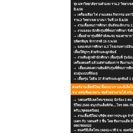
ทุ่ง มหาวิทยาลัยรามคำแหง ราม.2 วิทยาเขต
มิ.ย.56
เครื่องเสียง ไฟ งานแสดง กิจกรรม มหา
ราม.2 วิทยาเขต บางนา วันที่ 14 มิ.ย.56
งานเลี้ยงจบการศึกษา มันส์จนเลิกงาน 11
งานฉลอง นักศึกรุ่นพี่ที่จบการศึกษา รังส
เลี้ยงอำลารุ่นพี่ที่กำลังจะจบ ของสาข
บพิตรพิมุข จักรวรรดิ 15 ก.พ.56
ฉลองจบการศึกษา ม.3 โรงแรมทาวน์อินท
เลี้ยงให้ลูกๆ ด้วยรักและผูกพันธ์
งานคืนสู่เหย้านักศึกษา เลี้ยงรุ่นพี่ รุ่นน้
เครื่องดนตรี แล้วแต่ท่านต้องการ ทีมงานเร
เลี้ยงแสดงความยินดีกับรุ่นพี่ที่จบการศึ
อบอุ่นแบบพี่น้อง)
เลี้ยงรุ่น โยธิน 37 ด้วยรักและผูกพันธ์ 1
ดนตรีงานเลี้ยงปีใหม่ ทั้งแบบวงฯ และอีเล็คโ
ขนาดคนที่พอเหมาะ ชมตัวอย่างงานได้ ครับ.
วงดนตรีอีเลคโทนฯ(คอม) นักร้อง 2 คน เว
ปีใหม่ 2566 สนุกกันเต็มพิกัด....โทร 086
ครับ.(ชุดยอดนิยม)
งานเลี้ยงปีใหม่ บริษัท สหการประมูล จำก
เมตร กับ วงดนตรี 3 ชิ้น โดย ทีมงานแอ๊ด ม
0867866022
ดนตรีอีเล็คโทน (คอม)+เวที 6 ม. ยอดนิยม