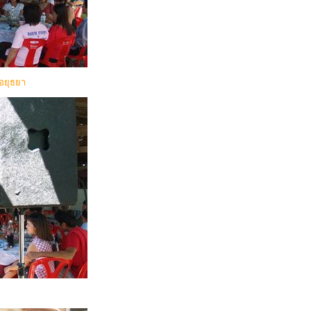
อยุธยา