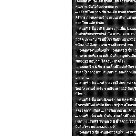
เต็มพิกัด กับ วงแอ๊ด มิวสิค...ดนตรีราคาปร
คุณภาพ..มั่นใจด้วยประสบการ
เลี้ยงปีใหม่ วง 5 ชิ้น วงแอ๊ด มิวสิค บริ
พิธีการ การแสดงพนักงานบนเวที งานด้าน
สวย โดย แอ๊ด มิวสิค
ดนตรี 3 ชิ้น เวที 8 เมตร งานเลี้ยง La
สินค้าบริษัทลาซาด้าจำกัด บางนาตราด กม.
มิวสิค ปะทะกับ ก๊อปปี้โชว์ ศิลปินหน้าเหมือ
พนักงานได้สนุกสนาน ช่วงพักการทำงาน
วงดนตรีงานเลี้ยงปีใหม่ วงดนตรี 3 ชิ้น เ
สาวสวย กับทีมงาน แอ๊ด มิวสิค สนุกกันเต็มพ
7866022 สอบถามได้ครับ.(มีวีดีโอ)
วงดนตรี 4-5 ชิ้น งานเลี้ยงปีใหม่บริษัท
รัชดา ใจกลาง กทม.สนุกสนานอลังกา พนัก
มากมาย..
ดนตรี 3 ชิ้น +เวที 6 ม.+ชุดไฟบนเวที วงแอ
ใหม่ โรงงานน้ำแข็ง รามอินทรา 117 มีนบุรี 
ปีใหม่..
ดนตรี 3 ชิ้น แดนซ์เซอร์ 4 คน แสง+สี+เส
สังสรรค์ปีใหม่ บริษัท ปิ่นทองกรุ๊ปฯ สโมส
สุดยอดความมันส์ ... รางวัลมากมาย..เจ้าน
ดนตรี 3 ชิ้น แอ๊ด มิวสิค งานเลี้ยงปีใหม่+
เมตร. ม.แสนสิริ วัชรพล 3 ปี ที่ให้ความไว้
มิวสิค โทร 0867866022 ครับ
วงดนตรี 3 ชิ้น งานสังสรรค์ปีใหม่ +เวที