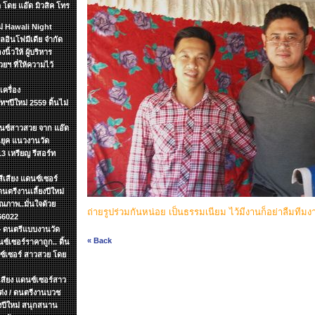
 โดย แอ๊ด มิวสิค โทร
หม่ Hawali Night
อินโฟมีเดีย จำกัด
นิ้วให้ ผู้บริหาร
ฯ ที่ให้ความไว้
เครื่อง
ทฯปีใหม่ 2559 ดิ้นไม่
ดนซ์สาวสวย จาก แอ๊ด
อนยุค แนวงานวัด
 เหรียญ รีสอร์ท
ีเสียง แดนซ์เซอร์
นตรีงานเลี้ยงปีใหม่
ณภาพ..มั่นใจด้วย
ถ่ายรูปร่วมกันหน่อย เป็นธรรมเนียม ไว้มีงานก็อย่าลืมทีมง
66022
.+ ดนตรีแบบงานวัด
« Back
ซ์เซอร์ราคาถูก.. ดิ้น
นซ์เซอร์ สาวสวย โดย
ีเสียง แดนซ์เซอร์สาว
แต่ง / ดนตรีงานบวช
ยงปีใหม่ สนุกสนาน