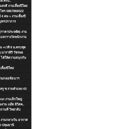
ย ครับ..
งสี งานเลี้ยงปีใหม่
ค โทร 0867866022
4 คน + งานเลี้ยงปี
สมุทรปราการ
 (ราคาประหยัด) งาน
น แจกรางวัลพนักงาน
ิ้น +เวที 8 ม.ครบชุด
ม.นาราสิริ วัชรพล
า ได้ให้ความสนุกกัน
ี้ยงปีใหม่
สนามกลอฟ์ธนาฯ
นฯหรู ซ.รามคำแหง 43
tel งานเล็กใหญ่
าน แอ๊ด มิวิสค..
ถานที่ วิทยาลับ
ทฯ งานกลางวัน อากาศ
 ปทุมธานี