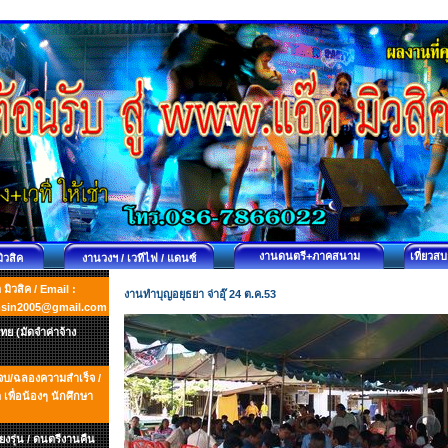
งานดนตรี+ภาคสนาม
เที่ยวส
มิวสิค
งานวงฯ / เวทีไฟ / แดนซ์
ิวสิค / Email :
งานทำบุญอยุธยา จ่าอุ๊ 24 ต.ค.53
msin2005@gmail.com
ย (มัดจำค่าจ้าง
ยนจบ/ฉลองความสำเร็จ /
พื่อน้องๆ นักศึกษา
ยงรุ่น / ดนตรีงานคืน