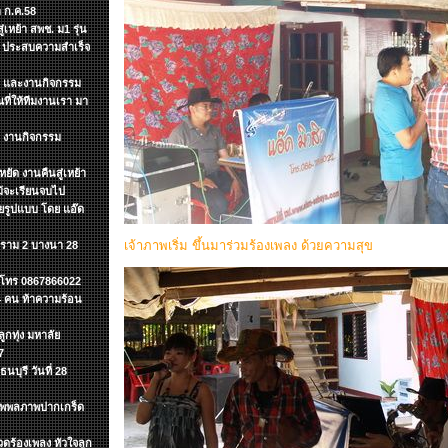
 ก.ค.58
เหย้า สพช. ม1 รุ่น
ๆ ประสบความสำเร็จ
ต์ และงานกิจกรรม
ี่ให้ทีมงานเรา มา
ำ งานกิจกรรม
ยัด งานคืนสู่เหย้า
แม้จะเรียนจบไป
ายรูปแบบ โดย แอ๊ด
เจ้าภาพเริ่ม ขึ้นมาร่วมร้องเพลง ด้วยความสุข
.ราม 2 บางนา 28
ค โทร 0867866022
 4 คน ท้าความร้อน
กทุ่ง มหาลัย
7
นบุรี วันที่ 28
ะทุพพลภาพปากเกร็ด
ดร้องเพลง หัวใจลูก