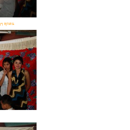
งๆๆ ทุกคน