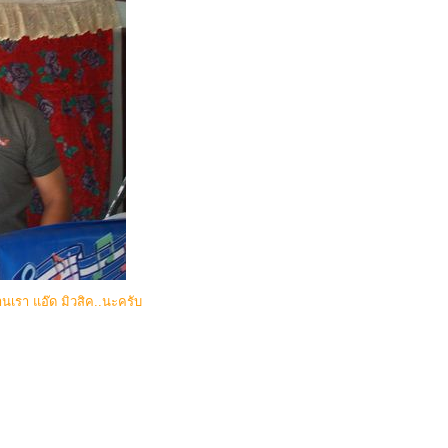
านเรา แอ๊ด มิวสิค..นะครับ