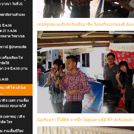
 บางนา วันที่ 21
วิทยาลัยรามคำแหง
เสน่ห์ลูกทุ่ง พบกับนักร้องมืออาชีพ ร้องเสร็จแจกของดี น้อ
 มี.ค.56
ิต 27 ก.พ.56
าการตลาด วิทยาเขต
าวน์ ผู้ปกครองจัด
อง เครื่องเสียง+ไฟ
าจัดให้
กษา 3-9 มี.ค.55 (งาน
 ธ.ค.55
ทน เวที ไฟ แล้วแต่
..
ที 6 เมตร งานเลี้ยง
-7866022 สอบถามได้
ัด (มหาชน) เวที 6
น้องร้องเรา ก็ได้ทิฟ จากพี่ๆ โดยเฉพาะพี่อุ๊ ที่กำลังร้องเพลง
ิวสิค โทร
 งานเลี้ยงปีใหม่