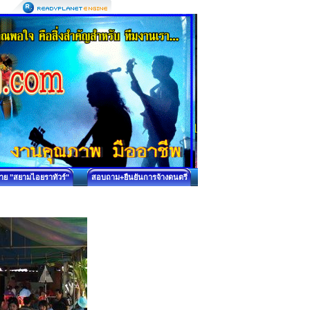
บาย "สยามไอยราทัวร์"
สอบถาม+ยืนยันการจ้างดนตรี