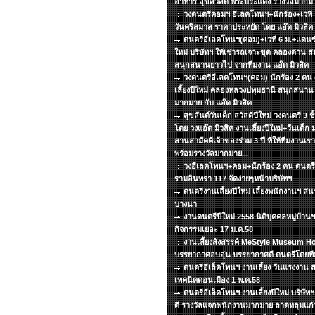
อาหาร สุขสวัสดิ์ พระประแดง รางวัลมากมา
วงดนตรีคอมฯ อีเลคโทนฯ+นักร้อง+เวที แส
วันคริสมาส ราคาประหยัด โดย แอ๊ด มิวสิ
ดนตรีอีเลคโทนฯ(คอม)+เวที 6 ม.+แดนซ์ 
ใหม่ บริษัทฯ ให้เช่ารถเจาะขุด คลองด่าน 
สนุกสนานยาวไป จากทีมงาน แอ๊ด มิวสิค
วงดนตรีอีเลคโทนฯ(คอม) นักร้อง 2 คน
เลี้ยงปีใหม่ คลองหลวงปทุมธานี สนุกสนา
มากมาย กับ แอ๊ด มิวสิค
สุขสันต์วันเด็ก สวัสดีปีใหม่ วงดนตรี 3 ช
โดย วงแอ๊ด มิวสิค งานเลี้ยงปีใหม่+วันเด็ก 
สานสามัคคีเจ้าของร่วม 3 ปี ที่ให้ทีมงานเร
พร้อมรางวัลมากมาย...
วงอีเลคโทนฯ+คอม+นักร้อง 2 คน ดนตรีเล
รามอินทรา 117 จัดง่ายๆหน้าบริษัทฯ
ดนตรีงานเลี้ยงปีใหม่ เลี้ยงพนักงานฯ 
บางนา
งานดนตรีปีใหม่ 2558 นิติบุคคลหมู่บ้า
กิจกรรมเยอะ 17 ม.ค.58
งานเลี้ยงสังสรรค์ MeStyle Museum Ho
บรรยากาศอบอุ่น บรรยากาศดี ดนตรีโดยทีมง
ดนตรีอีเล็คโทนฯ งานเลี้ยง วันแรงงาน ส
เทคนิคดอนเมือง 1 พ.ค.58
ดนตรีอีเล็คโทนฯ งานเลี้ยงปีใหม่ บริษั
ดี รางวัลแจกพนักงานมากมาย ลาดหลุมแก้ว