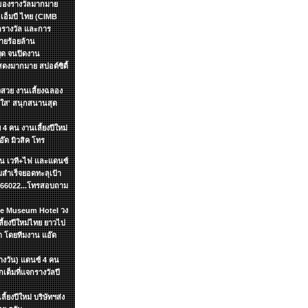
กของรางวัลมากมาย
อเอ็มบี ไทย (CIMB
กรางวัล และการ
ายร้อยล้าน
หยุด จนปิดงาน
งมากมาย สปอต์ซิตื้
วสวย งานเลี้ยงฉลอง
ัยใส' สนุกสนานสุด
 4 คน งานเลี้ยงปีใหม่
อ๊ด มิวสิค โทร
ชิ้น เวที+ไฟ และแดนซ์
สำเร็จยอดทะลุเป้า
7866022...โทรสอบถาม
yle Museum Hotel วง
้ยงปีใหม่ไทย ยาวไป
า โดยทีมงาน แอ๊ด
ลางวัน) แดนซ์ 4 คน
ต็มที่แจกรางวัลปี
้ยงปีใหม่ บริษัทฯส่ง