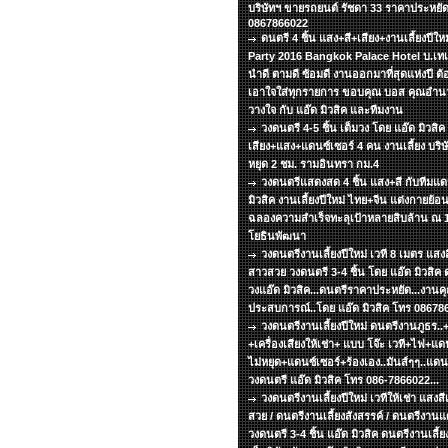
บริษัทฯ ขายรถยนต์ รัชดา 33 ราคาประหยัด
0867866022
ดนตรี 4 ชิ้น แสง+สี+เสียง+งานเลี้ยงปีใ
Party 2016 Bangkok Palace Hotel บ.เทเล
นำดี ตามดี ซ้อมดี งานออกมาที่สุดแห่งปี ต้อง
เอาใจใส่ทุกรายการ ขอบคุณ บอส คุณอำนวย
วางใจ กับ แอ๊ด มิวสิค และทีมงาน
วงดนตรี 4-5 ชิ้น เต็มวง โดย แอ๊ด มิวสิค 
เสียง+แสง+แดนซ์เซอร์ 4 คน งานเลี้ยง บริษั
หยุด 2 ชม. รามอินทรา กม.4
วงดนตรีแสดงสด 4 ชิ้น แสง+สี กับทีมแ
มิวสิค งานเลี้ยงปีใหม่ ไทย+จีน แต่งกายย้
ฉลองความสำเร็จทะลุเป้าหลายสิบล้าน ณ 13
โยธินพัฒนา
วงดนตรีงานเลี้ยงปีใหม่ เวที 8 เมตร แสงส
สาวสวย วงดนตรี 3-4 ชิ้น โดย แอ๊ด มิวสิค ด
วงแอ๊ด มิวสิค...ดนตรีราคาประหยัด...งานคุ
ประสบการณ์..โดย แอ๊ด มิวสิค โทร 08678
วงดนตรีงานเลี้ยงปีใหม่ ดนตรีงานภูธร.
+เครื่องเสียงให้เช่า+ แบบ โจ๊ะ เวที+ไฟ+แดน
ไม่หยุด+แดนซ์เซอร์+ร้องเอง..มันส์ๆๆ..แด
วงดนตรี แอ๊ด มิวสิค โทร 086-7866022...
วงดนตรีงานเลี้ยงปีใหม่ เวทีให้เช่า แสงส
สวย / ดนตรีงานเลี้ยงสังสรรค์ / ดนตรีงาน
วงดนตรี 3-4 ชิ้น แอ๊ด มิวสิค ดนตรีงานเลี้