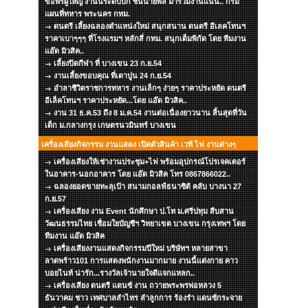
ขอพรผู้ใหญ่ งานนี้ระดับบิ๊ก ชั้นนายพล มาร่วมงานแน่น.. กรม
แผนที่ทหาร พระนคร กทม.
ดนตรี เลี้ยงฉลองตำแหน่งใหม่ สนุกสนาน ดนตรี อีเลคโทนฯ
ราคาเบาๆๆๆ ที่โรงแรมฯ หลักสี่ กทม. สนุกเต็มพิกัด โดย ทีมงาน
แอ๊ด มิวสิค..
เลี้ยงปิดกีฬา ที่ บางเขน 23 ก.ย.54
งานเลี้ยงขอบคุณ ที่เตาปูน 24 ก.ย.54
อำลาชีวิตราชการทหาร งานเล็กๆ ง่ายๆ ราคาประหยัด ดนตรี
อีเล็คโทนฯ ราคาประหยัด...โดย แอ๊ด มิวสิค..
งาน 31 ธ.ค.53 ถึง 8 ม.ค.54 งานต่อเนื่องยาวนาน สิ้นสุดที่วัน
เด็ก ม.กลางกรุง เกษตรนวมินทร์ บางเขน
เครื่องเสียงกิจกรรม งานแสดง เปิดตัวสินค้า เวที ไฟ งานต่างๆ
เครื่องเสียงให้เช่างานประชุม+ไฟ พร้อมอุปกรณ์โปรเจคเตอร์
ในอาคาร-นอกอาคาร โดย แอ๊ด มิวสิค โทร 0867866022..
ฉลองยอดขายทะลุเป้า สนามกอลฟ์ธนาซิต้ คลับ บางนา 27
ก.ย.57
เครื่องเสียง งาน Event นักศึกษา ป.โท ม.ศรีปทุม สืบสาน
วัฒนธรรมไทย เชื่อมใยบัญชีฯ วิทยาเขต บางเขน กรุงเทพฯ โดย
ทีมงาน แอ๊ด มิวสิค
เครื่องเสียงงานแสดงกิจกรรมปีใหม่ บริษัทฯ หลายสาขา
ลาดพร้าว101 การแสดงพนักงานมากมาย งานนี้แต่งกาย คาว
บอยไนท์ น่ารัก...รางวัลเจ้านายใจดีแจกแหลก..
เครื่องเสียง ดนตรี แดนซ์ งาน ถวายพระพรพ่อหลวง 5
ธันวาคม ชาว เทศบาลลำไทร ลำลูกการ ร้องรำ แดนซ์กระจาย