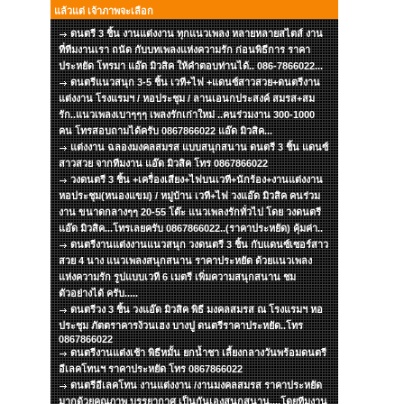
แล้วแต่ เจ้าภาพจะเลือก
ดนตรี 3 ชิ้น งานแต่งงาน ทุกแนวเพลง หลายหลายสไตส์ งาน
ที่ทีมงานเรา ถนัด กับบทเพลงแห่งความรัก ก่อนพิธีการ ราคา
ประหยัด โทรมา แอ๊ด มิวสิค ให้คำตอบท่านได้.. 086-7866022...
ดนตรีแนวสนุก 3-5 ชิ้น เวที+ไฟ +แดนซ์สาวสวย+ดนตรีงาน
แต่งงาน โรงแรมฯ / หอประชุม / ลานเอนกประสงค์ สมรส+สม
รัก..แนวเพลงเบาๆๆๆ เพลงรักเก่าใหม่ ..คนร่วมงาน 300-1000
คน โทรสอบถามได้ครับ 0867866022 แอ๊ด มิวสิค...
แต่งงาน ฉลองมงคลสมรส แบบสนุกสนาน ดนตรี 3 ชิ้น แดนซ์
สาวสวย จากทีมงาน แอ๊ด มิวสิค โทร 0867866022
วงดนตรี 3 ชิ้น +เครื่องเสียง+ไฟบนเวที+นักร้อง+งานแต่งงาน
หอประชุม(หนองแขม) / หมู่บ้าน เวที+ไฟ วงแอ๊ด มิวสิค คนร่วม
งาน ขนาดกลางๆๆ 20-55 โต๊ะ แนวเพลงรักทั่วไป โดย วงดนตรี
แอ๊ด มิวสิค...โทรเลยครับ 0867866022..(ราคาประหยัด) คุ้มค่า..
ดนตรีงานแต่งงานแนวสนุก วงดนตรี 3 ชิ้น กับแดนซ์เซอร์สาว
สวย 4 นาง แนวเพลงสนุกสนาน ราคาประหยัด ด้วยแนวเพลง
แห่งความรัก รูปแบบเวที 6 เมตรี เพิ่มความสนุกสนาน ชม
ตัวอย่างได้ ครับ.....
ดนตรีวง 3 ชิ้น วงแอ๊ด มิวสิค พิธี มงคลสมรส ณ โรงแรมฯ หอ
ประชุม ภัตตราคารง้วนเฮง บางปู ดนตรีราคาประหยัด..โทร
0867866022
ดนตรีงานแต่งเช้า พิธีหมั้น ยกน้ำชา เลี้ยงกลางวันพร้อมดนตรี
อีเลคโทนฯ ราคาประหยัด โทร 0867866022
ดนตรีอีเลคโทน งานแต่งงาน /งานมงคลสมรส ราคาประหยัด
มากด้วยคุณภาพ บรรยากาศ เป็นกันเองสนุกสนาน....โดยทีมงาน