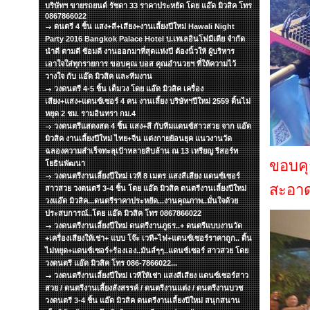
บริษัทฯ ขายรถยนต์ รัชดา 33 ราคาประหยัด โดย แอ๊ด มิวสิค โทร
0867866022
ดนตรี 4 ชิ้น แสง+สี+เสียง+งานเลี้ยงปีใหม่ Hawali Night
Party 2016 Bangkok Palace Hotel บ.เทเลอินโฟมีเดีย จำกัด
นำดี ตามดี ซ้อมดี งานออกมาที่สุดแห่งปี ต้องนิ้วให้ ผู้บริหาร
เอาใจใส่ทุกรายการ ขอบคุณ บอส คุณอำนวยฯ ที่ให้ความไว้
วางใจ กับ แอ๊ด มิวสิค และทีมงาน
วงดนตรี 4-5 ชิ้น เต็มวง โดย แอ๊ด มิวสิค เครื่อง
เสียง+แสง+แดนซ์เซอร์ 4 คน งานเลี้ยง บริษัทฯปีใหม่ 2559 ดิ้นไม่
หยุด 2 ชม. รามอินทรา กม.4
วงดนตรีแสดงสด 4 ชิ้น แสง+สี กับทีมแดนซ์สาวสวย จาก แอ๊ด
มิวสิค งานเลี้ยงปีใหม่ ไทย+จีน แต่งกายย้อนยุค แนวงานวัด
ฉลองความสำเร็จทะลุเป้าหลายสิบล้าน ณ 13 เหรียญ รีสอร์ท
ขอบคุ
โยธินพัฒนา
วงดนตรีงานเลี้ยงปีใหม่ เวที 8 เมตร แสงสีเสียง แดนซ์เซอร์
สะอาด
สาวสวย วงดนตรี 3-4 ชิ้น โดย แอ๊ด มิวสิค ดนตรีงานเลี้ยงปีใหม่
วงแอ๊ด มิวสิค...ดนตรีราคาประหยัด...งานคุณภาพ..มั่นใจด้วย
ประสบการณ์..โดย แอ๊ด มิวสิค โทร 0867866022
วงดนตรีงานเลี้ยงปีใหม่ ดนตรีงานภูธร..+ ดนตรีแบบงานวัด
+เครื่องเสียงให้เช่า+ แบบ โจ๊ะ เวที+ไฟ+แดนซ์เซอร์ราคาถูก.. ดิ้น
ไม่หยุด+แดนซ์เซอร์+ร้องเอง..มันส์ๆๆ..แดนซ์เซอร์ สาวสวย โดย
วงดนตรี แอ๊ด มิวสิค โทร 086-7866022...
วงดนตรีงานเลี้ยงปีใหม่ เวทีให้เช่า แสงสีเสียง แดนซ์เซอร์สาว
สวย / ดนตรีงานเลี้ยงสังสรรค์ / ดนตรีงานแต่ง / ดนตรีงานบวช
วงดนตรี 3-4 ชิ้น แอ๊ด มิวสิค ดนตรีงานเลี้ยงปีใหม่ สนุกสนาน