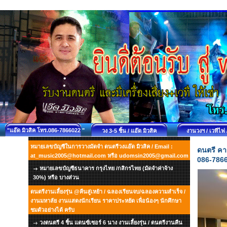
"แอ๊ด มิวสิค โทร.086-7866022 "
วง 3-5 ชิ้น / แอ๊ด มิวสิค
งานวงฯ / เวทีไฟ 
หมายเลขบัญชีในการวางมัดจำ ดนตรีวงแอ๊ด มิวสิค / Email :
ดนตรี คา
at_music2005@hotmail.com หรือ udomsin2005@gmail.com
086-786
หมายเลขบัญชีธนาคาร กรุงไทย /กสิกรไทย (มัดจำค่าจ้าง
30%) หรือ บางส่วน
ดนตรีงานเลี้ยงรุ่น @คืนสู่เหย้า / ฉลองเรียนจบ/ฉลองความสำเร็จ /
งานมหาลัย งานแสดงนักเรียน ราคาประหยัด เพื่อน้องๆ นักศึกษา
ชมตัวอย่างได้ ครับ
วงดนตรี 4 ชิ้น แดนซ์เซอร์ 6 นาง งานเลี้ยงรุ่น / ดนตรีงานคืน