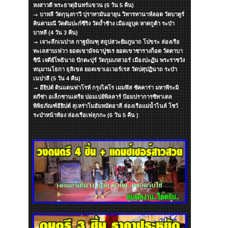
หงสาวดี พระธาตุอินทร์แขวน (6 วัน 5 คืน)
บาหลี วัดกุนุงกาวี ปุราทามันอายุน วิหารทานาห์ลอต วัดบาตูร์
คินตามณี วัดตัมปะก์ซีริง วัดถ้ำช้าง เมืองอูบุด หาดกูต้า ระบำ
บาหลี (4 วัน 3 คืน)
เจาะลึกเนปาล กาฐมัณฑุ สถูปสวะยัมภูนาถ โปขระ ล่องเรือ
ทะเลสาบเฟวา ยอดเขามัจฉาปูชเร ยอดเขาซารางก็อต วัดดาบา
ซินี เจดีย์โพธินาถ ปักตะปุร์ วัดกุมเภสวอร์ เมืองปะฏัน พระราชวัง
หนุมานโธกา ธุลิเขล ยอดเขาเอเวอร์เรส วัดปศุปฏินาถ ระบำ
เนปาลี (5 วัน 4 คืน)
อียิปต์ ดินแดนฟาโรห์ กรุงไคโร เมมฟิส ซัคคาร่า มหาพีระมิ
ดกีซ่า อเล็กซานเดรีย ปอมเปย์พิลลาร์ ป้อมปราการซิทาเดล
พิพิธภัณฑ์อียิปต์ สุเหร่าโมฮัมหมัดอาลี ล่องเรือแม่น้ำไนล์ โชว์
ระบำหน้าท้อง ล่องเรือเฟลุกกะ (6 วัน 5 คืน )