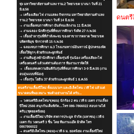
ทุ่ง มหาวิทยาลัยรามคำแหง ราม.2 วิทยาเขต บางนา วันที่ 21
มิ.ย.56
เครื่องเสียง ไฟ งานแสดง กิจกรรม มหาวิทยาลัยรามคำแหง
ดนตรี
ราม.2 วิทยาเขต บางนา วันที่ 14 มิ.ย.56
งานเลี้ยงจบการศึกษา มันส์จนเลิกงาน 11 มี.ค.56
งานฉลอง นักศึกรุ่นพี่ที่จบการศึกษา รังสิต 27 ก.พ.56
เลี้ยงอำลารุ่นพี่ที่กำลังจะจบ ของสาขาการตลาด วิทยาเขต
บพิตรพิมุข จักรวรรดิ 15 ก.พ.56
ฉลองจบการศึกษา ม.3 โรงแรมทาวน์อินทาวน์ ผู้ปกครองจัด
เลี้ยงให้ลูกๆ ด้วยรักและผูกพันธ์
งานคืนสู่เหย้านักศึกษา เลี้ยงรุ่นพี่ รุ่นน้อง เครื่องเสียง+ไฟ
เครื่องดนตรี แล้วแต่ท่านต้องการ ทีมงานเราจัดให้
เลี้ยงแสดงความยินดีกับรุ่นพี่ที่จบการศึกษา 3-9 มี.ค.55 (งาน
อบอุ่นแบบพี่น้อง)
เลี้ยงรุ่น โยธิน 37 ด้วยรักและผูกพันธ์ 1 ธ.ค.55
ดนตรีงานเลี้ยงปีใหม่ ทั้งแบบวงฯ และอีเล็คโทน เวที ไฟ แล้วแต่
ขนาดคนที่พอเหมาะ ชมตัวอย่างงานได้ ครับ...
วงดนตรีอีเลคโทนฯ(คอม) นักร้อง 2 คน เวที 6 เมตร งานเลี้ยง
ปีใหม่ 2566 สนุกกันเต็มพิกัด....โทร 086-7866022 สอบถามได้
ครับ.(ชุดยอดนิยม)
งานเลี้ยงปีใหม่ บริษัท สหการประมูล จำกัด (มหาชน) เวที 6
เมตร กับ วงดนตรี 3 ชิ้น โดย ทีมงานแอ๊ด มิวสิค โทร
0867866022
ดนตรีอีเล็คโทน (คอม)+เวที 6 ม. ยอดนิยม งานเลี้ยงปีใหม่