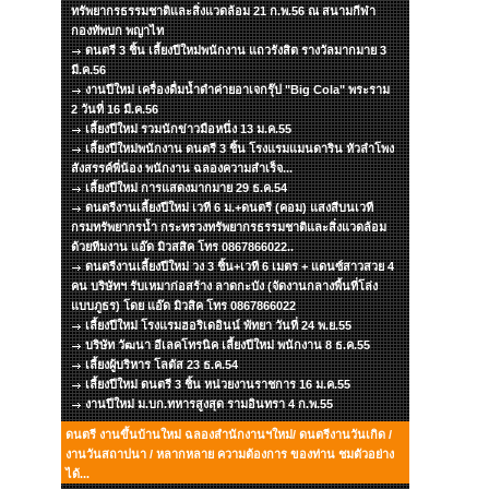
ทรัพยากรธรรมชาติและสิ่งแวดล้อม 21 ก.พ.56 ณ สนามกีฬา
กองทัพบก พญาไท
ดนตรี 3 ชิ้น เลี้ยงปีใหม่พนักงาน แถวรังสิต รางวัลมากมาย 3
มี.ค.56
งานปีใหม่ เครื่องดื่มน้ำดำค่ายอาเจกรุ๊ป "Big Cola" พระราม
2 วันที่ 16 มี.ค.56
เลี้ยงปีใหม่ รวมนักข่าวมือหนึ่ง 13 ม.ค.55
เลี้ยงปีใหม่พนักงาน ดนตรี 3 ชิ้น โรงแรมแมนดาริน หัวลำโพง
สังสรรค์พี่น้อง พนักงาน ฉลองความสำเร็จ...
เลี้ยงปีใหม่ การแสดงมากมาย 29 ธ.ค.54
ดนตรีงานเลี้ยงปีใหม่ เวที 6 ม.+ดนตรี (คอม) แสงสีบนเวที
กรมทรัพยากรน้ำ กระทรวงทรัพยากรธรรมชาติและสิ่งแวดล้อม
ด้วยทีมงาน แอ๊ด มิวสสิค โทร 0867866022..
ดนตรีงานเลี้ยงปีใหม่ วง 3 ชิ้น+เวที 6 เมตร + แดนซ์สาวสวย 4
คน บริษัทฯ รับเหมาก่อสร้าง ลาดกะบัง (จัดงานกลางพื้นที่โล่ง
แบบภูธร) โดย แอ๊ด มิวสิค โทร 0867866022
เลี้ยงปีใหม่ โรงแรมฮอริเดอินน์ พัทยา วันที่ 24 พ.ย.55
บริษัท วัฒนา อีเลคโทรนิค เลี้ยงปีใหม่ พนักงาน 8 ธ.ค.55
เลี้ยงผู้บริหาร โลตัส 23 ธ.ค.54
เลี้ยงปีใหม่ ดนตรี 3 ชิ้น หน่วยงานราชการ 16 ม.ค.55
งานปีใหม่ ม.บก.ทหารสูงสุด รามอินทรา 4 ก.พ.55
ดนตรี งานขึ้นบ้านใหม่ ฉลองสำนักงานฯใหม่/ ดนตรีงานวันเกิด /
งานวันสถาปนา / หลากหลาย ความต้องการ ของท่าน ชมตัวอย่าง
ได้...