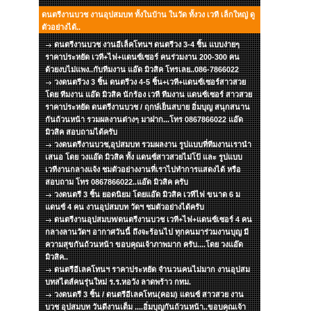
ดนตรีงานบวช งานอุปสมบท ทั้งในบ้าน ในวัด ทั้งวง เวที เล็กใหญ่ ดู
ตัวอย่างได้..
ดนตรีงานบวช งานอีเล็คโทนฯ ดนตรีวง 3-4 ชิ้น แบบง่ายๆ
ราคาประหยัด เวที+ไฟ+แดนซ์เซอร์ คนร่วมงาน 200-300 คน
ด้วยงบไม่แพง..กับทีมงาน แอ๊ด มิวสิค โทรเลย..086-7866022
วงดนตรีวง 3 ชิ้น ดนตรีวง 4-5 ชิ้น+เวที+แดนซ์เซอร์สาวสวย
โดย ทีมงาน แอ๊ด มิวสิค นักร้อง เวที ทีมงาน แดนซ์เซอร์ สาวสวย
ราคาประหยัด ดนตรีงานบวช / ฤกษ์เย็นสบาย อิ่มบุญ สนุกสนาน
กันถ้วนหน้า รวมผลงานต่างๆ มาฝาก...โทร 0867866022 แอ๊ด
มิวสิค สอบถามได้ครับ
วงดนตรีงานบวช,อุปสมบท รวมผลงาน รูปแบบที่ทีมงานเรานำ
เสนอ โดย วงแอ๊ด มิวสิค ทั้ง แดนซ์สาวสวยไม่โป้ และ รูปแบบ
เวทีงานกลางแจ้ง ชมตัวอย่างงานที่เราไปทำการแสดงได้ หรือ
สอบถาม โทร 0867866022..แอ๊ด มิวสิค ครับ
วงดนตรี 3 ชิ้น ยอดนิยม โดยแอ๊ด มิวสิค เวทีไฟ ขนาด 6 ม
แดนซ์ 4 คน งานอุปสมบท วัดฯ ชมตัวอย่างได้ครับ
ดนตรีงานอุปสมบท/ดนตรีงานบวช เวที+ไฟ+แดนซ์เซอร์ 4 คน
กลางลานวัดฯ อากาศวันนี้ ถึงจะร้อนไป ทุกคนมาร่วมงานบุญ มี
ความสุขกันถ้วนหน้า ขอบคุณเจ้าภาพมาก ครับ....โดย วงแอ๊ด
มิวสิค..
ดนตรีอีเลคโทนฯ ราคาประหยัด จำนวนคนไม่มาก งานอุปสม
บทสไตส์คนรุ่นใหม่ ร.ร.หอวัง ลาดพร้าว กทม.
วงดนตรี 3 ชิ้น / ดนตรีอีเลคโทน(คอม) แดนซ์ สาวสวย งาน
บวช อุปสมบท วันดีงานเต็ม ....อิ่มบุญกันถ้วนหน้า..ขอบคุณเจ้า