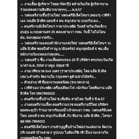
งานเลี้ยง ผู้บริหาร ไทยมาร์คกรุ๊ป คล้ายวันเกิด ผู้บริหารงาน
ร่วมแสดงความยินดีมากมายๆๆๆ......พ.ย.57
วงดนตรีงานขึ้นบ้านใหม่ วงดนตรีอีเล็คโทนฯ (คอมฯ) เวทีทำ
เอง วงแอ๊ด มิวสิค แดนซ์ 4 คน สนุกสนาน แบบกันเอง...
ดนตรีงานอีเล็คโทนฯ ราคาประหยัด วันคล้ายวันเกิดเล็กๆ
อบอุ่น ม.กฤษดานคร 25 คลองสามวา กทม. วันนี้ ไม่ไม่โดน
ฝน..ขอบคุณมากครับ...
วงดนตรีงานฉลองสำนักงานแห่งใหม่ วงดนตรีอีเล็คโทนฯ วง
แอ๊ด มิวสิค ซอยบึงสำราญ นวมินทร์42 สนุกสุดมันส์ 6 ชม.เต็ม
พนักงานร้องเพลงเก่งทุกคน.....
วงดนตรี 3 ชิ้น งานเลี้ยงครบรอบ 25 ปี บริษัทฯ ครบรอบวันเกิด
นายฯ ต.ค. 2558 บางพูน ปทุมธานี
งานเวทีขนาด 6x4 เมตร (ราคาประหยัด) โดย แอ๊ด มิวสิค
เหมาะสำหรับ จัดงานใน กรุงเทพฯ ดูตัวอย่างได้ครับ...
ตัวอย่างเวที ที่ออกงานยอดนิยม (ขนาดกลาง)
เวทีทำเอง ประหยัด เครื่องเสียง+ไฟ +นักร้อง โดยทีมงาน แอ๊ด
มิวสิค โทร 0867866022
ดนตรีงานขึ้นบ้านใหม่ ซ.เพิ่มสิน สายไหม วันที่ 9 มี.ค.57
งานดนตรีงานเลี้ยง ดนตรีงานบวช ดนตรีงานปีใหม่ บริษัทฯ
ยอดทะลุเป้า ร้านอาหารริมแม่น้ำเจ้าพระยา กทม. วงดนตรีอีเลค
โทน แดนซ์ 4 คน สนุกกันเต็มที่..กับ ทีมงาน แอ๊ด มิวสิค ..โทรมา
คุย 086-7866022
ดนตรีอีเล็คโทนฯ งานทำบุญขึ้นบ้านใหม่/งานแต่งงาน จัดงาน
บริเวณหน้าบ้านสวย 2 รูปแบบ ไม่ต้องใช้เวที เป็นงานกลางวัน
งานยอดนิยมใน กทม.