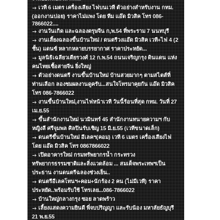
เวที 6 เมตร เครื่องเสียง ไฟบนเวที ตัวอย่างสำหรับงาน กทม.
(ออกงานบ่อย) ราคาไม่แพง โดย ทีม แอ๊ด มิวสิค โทร 086-
7866022....
งานวันเกิด และฉลองตรุษจีน ก,พ.54 ที่พระราม 7 นนทบุรี
งานเลี้ยงฉลองขึ้นบ้านใหม่ / ดนตรีวงแอ๊ด มิวสิค เวที+ไฟ 4 (2
ชั้น) แดนซ์ หลากหลายบรรยากาศ ราคาประหยัด...
มูลนิธิเฉลียวเตียรวงศ์ 12 ก.พ.54 ถนนเจริญกรุง ดินแดน แห่ง
คนไทยเชื้อสายจีน ยิ่งใหญ่
ตัวอย่างดนตรี งานขึ้นบ้านใหม่ บ้านสวยมากๆ ตามสไตส์ที่
ท่านเลือก ลองชมผลงานดูครับ...สนใจโทรมาคุยกัน แอ๊ด มิวสิค
โทร 086-7866022
งานขึ้นบ้านใหม่,งานไฟหน้าเวที วันนี้ร้อนที่สุด กทม. วันที่ 27
เม.ย.55
ขึ้นสำนักงานใหม่ นวมินทร์ 45 สำนักงานทนายความฯ กับ
หญิงลี ศรีจุมพล ศิลปินรับเชิญ 15 มิ.ย.55 (เวทีขนาดเล็ก)
ดนตรีขึ้นบ้านใหม่ อีเลคฯ(คอม) เวที 6 เมตร เครื่องเสียงไฟ
โดย แอ๊ด มิวสิค โทร 0867866022
เปิดอาคารใหม่ กรมทรัพยากรน้ำ กระทรวง
ทรัพยากรธรรมชาติและสิ่งแวดล้อม ... สมเด็จพระเทพฯเป็น
ประธาน งานดนตรีฉลองช่วงเย็น..
ดนตรีอีเลคโทนฯ+คอม+นักร้อง 2 คน (ไม่มีเวที) ราคา
ประหยัด..พร้อมรับใช้ โทรเลย...086-7866022
บ้านใหญ่กลางกรุง ซอย ลาดพร้าว
เลี้ยงแสดงความยินดี พี่จบปริญญา และรับน้อง มหาลัยธัญบุรี
21 พ.ย.55