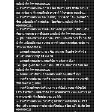
แอ๊ด มิวสิค โทร 0867866022
ดนตรีงานแต่ง+ไฟ+นักร้อง โดย ทีมงาน แอ๊ด มิวสิค สถานที่
กลางแจ้งลาน จัดงานสไตส์ธรรมชาติ ได้บรรยากาศสดชื่น...
ดนตรีงานแต่งงาน ห้องโถงใหญ่...ขนาด 50 โต๊ะ (วงดนตรี 3
ชิ้น) เครื่องเสียง+ไฟ+นักร้อง+ โดยทีมงาน แอ๊ด มิวสิค โทร
0867866022..
ดนตรีงานแต่งงาน ทีมแดนซ์กระจาย รูปแบบสนุกสนาน ด้วย
ทีมงานคุณภาพ ราคาไม่แพง วงแอ๊ด มิวสิค โทร 0867866022
รูปแบบจัดงานในอาคาร วงดนตรีงานแต่งงาน วง 3 ชิ้น วงแอ๊ด
มิวสิค เครื่องเสียง+แสง บรรยากาศด้วยบทเพลงแห่งความรัก คน
ร่วมงาน 300-1000 คน
วงดนตรีงานแต่งงาน วง 3 ชิ้น แต่งงาน (ไมตรีฯ จิรารัตน์ )
สโมสร กฟผ.นนทบุรี 24 ม.ค.58
วงดนตรีงานแต่งงาน แบบพิธีการ อลังกาล อีเลค
โทนฯ(คอม)+นักร้อง ระบบไฟบนเวที โรงแรมนาราย์ สีลม โดย
แอ๊ด มิวสิค โทร 0867866022
วงแฮมเมอร์ กับงานฉลองแต่งงานพี่น้องมุสลิม ที่ ปทุม
ดนตรีงานแต่งงาน ดนตรีงานมงคลสมรส แบบราคา ประหยัด
มีหลากหลาย รูปแบบ..
ดนตรีอีเลคโทนฯ นักร้อง 2 คน เวทีมีแล้ว +บนเวทีมีชุดไฟ
LED ด้วยทีมงาน แอ๊ด มิวสิค โทร 0867866022 งานแต่งงานฯ ชุด
ราคาประหยัด จัดเลี้ยงประมาณ 30 โต๊ะ
ดนตรีงานแต่งงาน (กลางวัน) จัดหน้าบ้านปิดถนน ดนตรี 3
ชิ้น+เวที 6 ม.แบบราคาประหยัด เป็นกันเอง โดย แอ๊ด มิวสิค โทร
0867866022