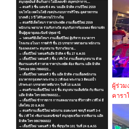
สนุกสุดมันส์ ดิ้นกันยาว ไม่มีเพลงช้า สมุทรปราการ....
ดนตรี 3 ชิ้น แดนซ์ 4 คน วงแอ๊ด มิวสิค งานปีใหม่ 2559
บจ.ไทโย เทคโนโลยี เขตประกอบการฟรีโซน อุตสาหกรรม
บางพลี ( 3 ปี ได้รับความไว้วางใจ)
ดนตรีอีเล็คโทนฯ ราคาประหยัด งานเลี้ยงปีใหม่ 2559
พนักงาน พยาบาล ร่วมรับรางวัล สนุกกับการร้องเพลง ที่สถานพัก
ฟื้นผู้สูงอายุเดอะนีมฟ์ ปทุมธานี
วงดนตรีอีเล็คโทนฯ งานเลี้ยงปีใหม่ ผู้บริหาร ธนาคารฯ
โรงแรม อโนมา ราชดำริ ชั้น 23 บรรยากาศสวยงาม พนักงาน
ร้องเพลงเพราะ สนุกสนาน รับรางวัลมาย...
เลี้ยงปีใหม่่ วงดนตรีแอ๊ด มิวสิค 4 ชิ้น 27 ธ.ค.55
เลี้ยงปีใหม่ วงดนตรี 3 ชิ้น เวที+ไฟ งานเลี้ยงสนุกสนาน ด้วย
ทีมงานแดนซ์ สาวสวย ราคาประหยัด ต้อง ทีมงาน แอ๊ด มิวสิค
โทรเลย 086-7866022...
เลี้ยงปีใหม่ วงดนตรี 3 ชิ้น แอ๊ด มิวสิค งานเลี้ยงพนักงาน
ธนาคารกรุงเทพฯ พระราม 3 เวที 8x6 พระราม 3 ติดแม่น้ำ
ผู้ร่
เจ้าพระยา บรรยาศกาศดีมากๆ วันที่ 18 ม.ค.56
ดนตรีงานเลี้ยงปีใหม่ วง 4 ชิ้น สนุกสนานเต็มพิกัด กับ ทีมงาน
คารา
แอ๊ด มิวสิค โทร 0867866022...
เลี้ยงปีใหม่ ข้าราชการ การแสดงมากมาย ที่วิภาวดีฯ เวทีไฟ อี
เล็คโทน 20 ธ.ค.55
ดนตรีงานเลี้ยงปีใหม่ พนักงาน อมตะนคร ชลบุรี ดนตรี 3-4
ชิ้น เวที ไฟ +ทีมงานแดนซ์เซอร์ สนุกสุดเหวี่ยง จากทีมงาน แอ๊ด
มิวสิค โทร 0867866022
เลี้ยงปีใหม่ วงดนตรี 3 ชิ้น ที่สุขุมวิท 101 วันที่ 24 ธ.ค.55