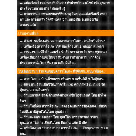
แม่เครือศรี เหล่าพร กับวันว่าง ทำน้ำหมักเอนไซม์ เพื่อสุขภาพ
ประโยชน์หลายอย่าง ไม่ลองไม่รู้
ภาพการถวายพระบรมสารีริกธาตุ โดย คุณแม่เครือศรี เหลา
พร และครอบครัว วัดศรีมงคล บ้านหนองผือ อ.หนองเรือ
จ.ขอนแก่น
เสนองานอื่นๆ
ตัวอย่างเครื่องเล่น หลากหลายคาราโอเกะ สนใจเปิดร้านฯ
เครื่องร้องคาราโอเกะ VIP ห้องโถง เสนอ พลเอก สมพลฯ
งานวงฯ / เวทีไฟ / แดนซ์ / นักร้องสาวสวย ร้องเพลงทุกแนว
เครื่องเสียงกลางแจ้งให้เช่า ทีมงานเราทำมานาน มากด้วย
ประสบการณ์..โดย ทีมงาน แอ๊ด มิวสิค...
ไปเยี่ยมบ้านฯ ร้านคนชอบคาราโอเกะ ที่รู้จักกัน..แบบ พี่น้อง...
คาราโอเกะ บ้านพี่ชัยพรฯ +พี่นคร ชวนชื่นซิตี้ ซ.วัดคู้บอน
ต้นขนุน ร้านเพือชีวิต..ราคาไม่แพง คุณภาพเยี่ยม กม.8 วัด
คู้บอน ถ.รามอินทรา
ร้านแกรนด์ ชิลด์ ด้านหลังห้างแฟชั่นไอซ์แลนด์ โดย ป๋าไพ
รินฯ
ร้านโพธิ์เงิน คาราโอเกะ...สุดยอดแห่งการร้องเพลง..เสียงดี/
ไมค์ดี..มาพิสูจน์ได้..โดย คุณน้อย
ร้านละอ่อนเล่นล้อฯ โดย คุณโจ๊ก บรรยากาศดี ราคา
ถูก...คาราโอเกะเสียงดี..โดย ทีมงาน แอ๊ด มิวสิค
ครัวน้อง นก "สบาย สบาย คาราโอเกะ ...เสียงคุณภาพ..ขอบ
อก..