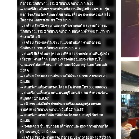
กิจกรรมนักศึกษา ม.ราม 2 วิทยาเขตบางนา ก.ค.58
ดนตรีอีเลคโทนฯ ราคาประหยัด งานคืนสู่เหย้า สพช. ม1 รุ่น
แรก โรงเรียนวัดพลับพลาไชย กทม. เพื่อนๆ ประสบความสำเร็จ
ในอาชีพ แถมหาเงินเข้า โรงเรียนฯ
เครื่องเสียงให้เช่า งานแถลงเปิดภาพยนต์ และงานกิจกรรม
นักศึกษา ม.ราม 2 วิทยาเขตบางนา ขอบคุณที่ให้ทีมงานเรา มา
ทำงานให้ 3 ปี
เครื่องเสียง+แสงให้เช่า งานแข่งตำส้มตำ งานกิจกรรม
นักศึกษา ม.ราม 2 วิทยาเขตบางนา ก.ค.58
ดนตรี อีเล็คโทนฯ (คอม) เวทีทำเอง ประหยัด งานคืนสู่เหย้า
เลี้ยงรุ่นฯ งานเล็กๆ อบอุ่นระหว่างพี่น้อง..แม้จะเรียนจบไป
นาน..เราไม่เคยทิ้งกัน...สำหรับดนตรีมีหลายรูปแบบ โดย แอ๊ด
มิวสิค
เครื่องเสียง แสง งานประกวดโฟค์ซอง ม.ราม 2 บางนา 28
มิ.ย.56
ดนตรีงานเลี้ยงรุ่นต่างๆ โดย แอ๊ด มิวสค โทร 0867866022
ดนตรีงานเลี้ยงรุ่น กศน.นนทบุรี แดนซ์ 4 คน ท้าความร้อน
สนุกสุดๆ 17 พ.ค.57
เช้างานแข่งส้มตำ บ่ายประกวดร้องเพลงลูกทุ่ง มหาลัย
รามคำแหง วิทยาเขตบางนา วันที่ 17 ก.ค.57
ดนตรีงานสานสัมพันธ์พี่น้องเครื่องกล ม.ธนบุรี วันที่ 28
มิ.ย.58
วงดนตรี 3 ชิ้น ขับกล่อม เด็กพิการและทุพพลภาพปากเกร็ด
(บ้านนนทภูมิ) 22 มิ.ย.56
เครื่องเสียง ไฟ งานแสดง กิจกรรมประกวดร้องเพลง หัวใจลูก