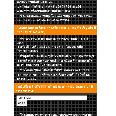
ความมันส์ทุกพื้นที่” 28 ม.ค.55
งานสงกรานต์ ชุมชนลาดพร้าว 80 วันที่ 18 เม.ย.54
สงกรานต์ที่เพชรเกษม 69 วันที่ 16 เม.ย.54
นำเจริญ สแตนเลสชลบุรี โดย แน๊ต ชลบุรี สั่งทำ รับทำ งานส
แตนเลส & งานเหล็กดัด โทร 082-4570368
เก็บตกหลากหลาย สื่อกลางทางเน๊ต ฝากขาย ฝากอะไร เชิญ ครับ ที่
เวป " แอ๊ด มิวสิค" ก็เชิญ.....
ทำกระทง ขนาด 1x1 เมตร ลอยขอขมาแด่แม่น้ำคงคา ปี
2552
อร่อยดี แปดริ้ว (ศูนย์อาหาร ของฝาก) โดย คุณ แอ๊ด
โทร.0867866022
คืนสู่เหย้าธ.บ.59 ปี (นำรูปงานมาฝากเพื่อน) จาก คุณสำราญฯ
ดนตรี คาราโอเกะคอมฯ ชุดเล็ก (ยอดนิยม) จัดงานสนุกทถึง
ทีมงาน แอ๊ด มิวสิค โทร 086-7866022
ร้านไตเติ้ล ชุมแพ ไปนั่งกับ เพื่อนรัก อ.ดนตรี แห่ง ภูเขียว
งานพระราชทานเพลิงศพ จ.ส.ต.พิภพ ดอนศรีแก้ว วันที่ ๒๔
มกราคม ๒๕๕๓
สำหรับเพื่อน โรงเรียนทหารสารบรรณ กรมสารบรรณทหารบก ปี
การศึกษา 2549
โรงเรียนทหารสารบรรณ กรมสารบรรณทหารบก ปีการศึกษา