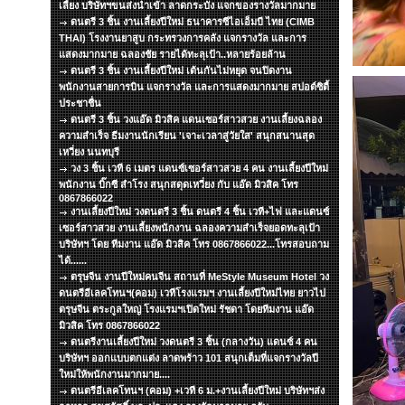
เลี้ยง บริษัทฯขนส่งนำเข้า ลาดกระบัง แจกของรางวัลมากมาย
ดนตรี 3 ชิ้น งานเลี้ยงปีใหม่ ธนาคารซีไอเอ็มบี ไทย (CIMB
THAI) โรงงานยาสูบ กระทรวงการคลัง แจกรางวัล และการ
แสดงมากมาย ฉลองชัย รายได้ทะลุเป้า..หลายร้อยล้าน
ดนตรี 3 ชิ้น งานเลี้ยงปีใหม่ เต้นกันไม่หยุด จนปิดงาน
พนักงานสายการบิน แจกรางวัล และการแสดงมากมาย สปอต์ซิตื้
ประชาชื่น
ดนตรี 3 ชิ้น วงแอ๊ด มิวสิค แดนเซอร์สาวสวย งานเลี้ยงฉลอง
ความสำเร็จ ธีมงานนักเรียน 'เจาะเวลาสู่วัยใส' สนุกสนานสุด
เหวี่ยง นนทบุรี
วง 3 ชิ้น เวที 6 เมตร แดนซ์เซอร์สาวสวย 4 คน งานเลี้ยงปีใหม่
พนักงาน บิ๊กซี สำโรง สนุกสดุดเหวี่ยง กับ แอ๊ด มิวสิค โทร
0867866022
งานเลี้ยงปีใหม่ วงดนตรี 3 ชิ้น ดนตรี 4 ชิ้น เวที+ไฟ และแดนซ์
เซอร์สาวสวย งานเลี้ยงพนักงาน ฉลองความสำเร็จยอดทะลุเป้า
บริษัทฯ โดย ทีมงาน แอ๊ด มิวสิค โทร 0867866022...โทรสอบถาม
ได้......
ตรุษจีน งานปีใหม่คนจีน สถานที่ MeStyle Museum Hotel วง
ดนตรีอีเลคโทนฯ(คอม) เวทีโรงแรมฯ งานเลี้ยงปีใหม่ไทย ยาวไป
ตรุษจีน ตระกูลใหญ่ โรงแรมฯเปิดใหม่ รัชดา โดยทีมงาน แอ๊ด
มิวสิค โทร 0867866022
ดนตรีงานเลี้ยงปีใหม่ วงดนตรี 3 ชิ้น (กลางวัน) แดนซ์ 4 คน
บริษัทฯ ออกแบบตกแต่ง ลาดพร้าว 101 สนุกเต็มที่แจกรางวัลปี
ใหม่ให้พนักงานมากมาย....
ดนตรีอีเลคโทนฯ (คอม) +เวที 6 ม.+งานเลี้ยงปีใหม่ บริษัทฯส่ง