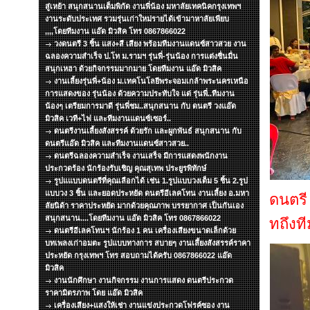
สู่เหย้า สนุกสนานเต็มพิกัด งานพี่น้อง มหาลัยเทคนิคกรุงเทพฯ
งานระดับประเทศ รวมรุ่นเก่าใหม่รายได้เข้ามาหาลัยเพียบ
,,,,โดยทีมงาน แอ๊ด มิวสิค โทร 0867866022
วงดนตรี 3 ชิ้น แสง+สี เสียง พร้อมทีมงานแดนซ์สาวสวย งาน
ฉลองความสำเร็จ ป.โท ม.รามฯ รุ่นพี่-รุ่นน้อง การแต่งชื่นมื่น
สนุกเหฮา ด้วยกิจกรรมมากมาย โดยทีมงาน แอ๊ด มิวสิค
งานเลี้ยงรุ่นพี่+น้อง ม.เทคโนโลยีพระจอมเกล้าพระนครเหนือ
การแสดงของ รุ่นน้อง ด้วยความประทับใจ แด่ รุ่นพี่..ทีมงาน
น้องๆ เตรียมการมาดี รุ่นพี่ชม..สนุกสนาน กับ ดนตรี วงแอ๊ด
มิวสิค เวที+ไฟ และทีมงานแดนซ์เซอร์..
ดนตรีงานเลี้ยงสังสรรค์ ด้วยรัก และผูกพันธ์ สนุกสนาน กับ
ดนตรีแอ๊ด มิวสิค และทีมงานแดนซ์สาวสวย..
ดนตรีฉลองความสำเร็จ งานเสร็จ มีการแสดงพนักงาน
ประกวดร้อง นักร้องรับเชิญ คุณสุเทพ ประยูรพิทักษ์
รูปแแบบดนตรีที่คุณเลือกได้ เช่น 1.รูปแบบวงเต็ม 5 ชิ้น 2.รูป
แบบวง 3 ชิ้น และยอดประหยัด ดนตรีอีเลคโทน งานเลี้ยง อ.มหา
ดนตรี
ลัยนิด้า ราคาประหยัด มากด้วยคุณภาพ บรรยากาศ เป็นกันเอง
สนุกสนาน....โดยทีมงาน แอ๊ด มิวสิค โทร 0867866022
ทถึงท
ดนตรีอีเลคโทนฯ นักร้อง 1 คน เครื่องเสียงขนาดเล็กด้วย
บทเพลงเก่าอมตะ รูปแบบทางการ สบายๆ งานเลึ้ยงสังสรรค์ราคา
ประหยัด กรุงเทพฯ โทร สอบถามได้ครับ 0867866022 แอ๊ด
มิวสิค
งานนักศึกษา งานกิจกรรม งานการแสดง ดนตรีประกวด
ราคามิตรภาพ โดย แอ๊ด มิวสิค
เครื่องเสียง+แสงให้เช่า งานแข่งประกวดโฟรค์ซอง งาน