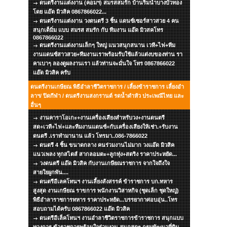
ดนตรีงานแต่งงาน (คอมฯ) สมรสสมรัก บ้านริมน้ำบางบัวทอง
โดย แอ๊ด มิวสิค 0867866022...
ดนตรีงานแต่งงาน วงดนตรี 3 ชิ้น แดนซ์เซอร์สาวสวย 4 คน
สนุกเต็มิ่ม แบบ สมรส สมรัก กับ ทีมงาน แอ๊ด มิวสคโทร
0867866022
ดนตรีงานแต่งงานเล็กๆ ใหญ่ แนวสนุกสนาน เวที+ไฟ+ทีม
งานแดนซ์สาวสวย+ทีมงานเราพร้อมรับใช้แล้วแต่งบของท่าน รา
คาเบาๆ ลองดูผลงานเรา แล้วท่านจะมั่นใจ โทร 0867866022
แอ๊ด มิวสิค ครับ
ดนตรีงานเกษียณ พิธีอำลาชีวิตราชการ / เลี้ยงข้าราชการ เลี้ยงอำ
ลาฯ/ ปิดกีฬา / ดนตรีงานสงกรานต์ รดน้ำดำหัว ประเพณีไทย และ
อื่นๆ
งานคาราโอเกะ+งานเครื่องเสียงสำหรับวง+งานดนตรี
สด+เวที+ไฟ+และทีมงานแดนซ์+กับเครื่องเสียงให้เช่า.+รับงาน
ดนตรี .เราทำมานาน แล้ว โทรมา..086-7866022
ดนตรี 4 ชิ้น ขนาดกลาง คนร่วมงานไม่มาก วงแอ๊ด มิวสิค
แนวเพลง ทุกสไตส์ สากลอมตะ+ลูกทุ่ง+สตริง ราคาประหยัด...
วงดนตรี แอ๊ด มิวสิค กับงานเกษียณราชการ จากใจถึงใจ
สายใยผูกพัน....
ดนตรีอีเลคโทนฯ งานเลี้ยงสังสรรค์ ข้าราชการ บก.ทหาร
สูงสุด งานเกษียณ ราขการ พนักงานวิสาหกิจ (ชุดเล็ก ชุดใหญ่)
พิธีอำลาราชการทหาร ราคาประหยัด...บรรยากาศอบอุ่น..โทร
สอบถามได้ครับ 0867866022 แอ๊ด มิวสิค
ดนตรีอีเล็คโทนฯ งานอำลาชีวิตราชการข้าราชการ สนุกแบบ