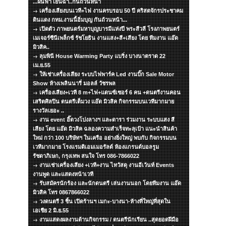
...ฝนฟ้า เย็นฉ่ำ..กันถ้วนหน้า
เครื่องเสียงบนเวที+ไฟ งานครบรอบ 50 ปี คริสตจักรประชาคม
ดินแดง กทม.งานนี้อิ่มบุญ กันถ้วนหน้า...
เปิดตัว ภาพยนตร์มหาบุญบารมีแห่งปี พระสีวลี โรงภาพยนตร์
เมเจอร์ซีนีเพล็กซ์ รัชโยธิน งานแสง+สี+เสียง โดย ทีมงาน แอ๊ด
มิวสิค..
ลุมพินี House Warming Party แบริ่ง บางนาตราด 22
เม.ย.55
ให้เช่าเครื่องเสียง ระบบไฟพาร์ค Led งานบิ๊ก Sale Motor
Show ห้างเพลินนารี่ มอลล์ วัชรพล
เครื่องเสียง+เวที 8 m+ไฟ+แดนซ์เซอร์ 6 คน +ดนตรีงานคอน
เสริตศิลปิน ดนตรีเต็มวง แอ๊ด มิวสิค กิจกรรมบนเวทีมากมาย
รางวัลเยอะ ..
งาน event อิ๊ดวงโปงลางฯ และดารา ร่วมงาน ระบบแสง สี
เสียง โดย แอ๊ด มิวสิค ฉลองความสำเร็จทะลุเป้า แนะนำสินค้า
ใหม่ กว่า 100 บริษัทฯ ในเครือ อย่างยิ่งใหญ่ พบกับ กิจกรรมบน
เวทีมากมาย โรงแรมดิเอมเมอรัลด์ ห้องแกรนด์บอลรูม
รัชดาภิเษก, กรุงเทพ สนใจ โทร 086-7866022
งานเช่าเครื่องเสียง +เวที+งาน ไทวัสดุ งานอีเว้นท์ Events
งานพูด และแสดงหน้าเวที
รับสมัครนักร้อง และนักดนตรี เล่นงานนอก โดยทีมงาน แอ๊ด
มิวสิค โทร 0867866022
วงดนตรี 3 ชิ้น เปิดร้านฯ เมกะ-บางนา-ห้างที่ใหญ่ที่สุดใน
เอเชีย 2 มิ.ย.55
งานแสดงผลงานด้านกิจกรรม / ดนตรีนักเรียน ..สุดยอดฝีมือ