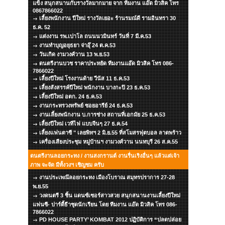
แข็ง สนุกสนานกับรางวัลมากมาย จาก ทีมงาน แอ๊ด มิวสิค โทร
0867866022
เลี้ยงพนักงาน ปีใหม่ รางวัลเยอะ ร้านรมณ์ดี รามอินทรา 30
ธ.ค. 52
แต่งงาน รพ.เปาโล ถนนนวมินทร์ วันที่ 7 มี.ค.53
งานทำบุญอยุธยา จ่าอุ๊ 24 ต.ค.53
วันเกิด งามวงศ์วาน 13 พ.ย.53
ดนตรีงานบวช ราคาประหยัด ทีมงานแอ๊ด มิวสิค โทร 086-
7866022
เลี้ยงปีใหม่ โรงงานด้าย วีนัส 11 ธ.ค.53
เลี้ยงสังสรรค์ปีใหม่ พนักงาน บางกะปิ 23 ธ.ค.53
เลี้ยงปีใหม่ อตก. 24 ธ.ค.53
งานกระทรวงทรัพย์ ซอยอารีย์ 24 ธ.ค.53
งานเลี้ยงพนักงาน บ.การช่าง สถานที่เอกมัย 25 ธ.ค.53
เลี้ยงปีใหม่ เวทีไฟ แบบจีนๆ 27 ธ.ค.54
เลี้ยงแฟนตาซี " เลยพิทฯ 2 มิ.ย.55 ที่สโมสรฟุตบอล ลาดพร้าว
เครื่องเสียงประชุม หมู่บ้านฯ งามวงศ์วาน นนทบุรี 26 ส.ค.55
ดนตรีงานลอยกระทง / งานสงกรานต์ งานรื่นเริงอื่นๆ แล้วแต่เจ้า
ภาพ จะจัด มีทั้งวงฯ เชิญชม ครับ
งานประเพณ๊ลอยกระทง เมืองโบราณ สมุทรปราการ 27-28
พ.ย.55
วงดนตรี 3 ชิ้น แดนซ์เซอร์สาวสวย สนุกสนานงานเลี้ยงปีใหม่
แฟนซี- ปาร์ตี้ธีาชุดนักเรียน โดย ทีมงาน แอ๊ด มิวสิค โทร 086-
7866022
PD HOUSE PARTY’ KOMBAT 2012 ปฏิบัติการ “ปลดปล่อย