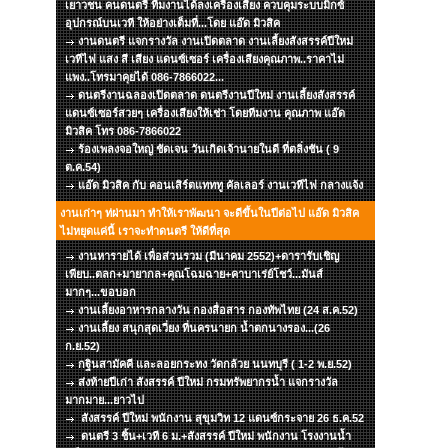
เยาวชน คนดนตรี ทีมงานได้ลงเครื่องเสียง ควบคุมระบบมิกซ์
อุปกรณ์บนเวที ให้อย่างเต็มที่...โดย แอ๊ด มิวสิค
งานดนตรี แจกรางวัล งานเปิดตลาด งานเลี้ยงสังสรรค์ปีใหม่
เวทีไฟ แสง สี เสียง แดนซ์เซอร์ เครื่องเสียงคุณภาพ..ราคาไม่
แพง..โทรมาคุยได้ 086-7866022...
ดนตรีงานฉลองเปิดตลาด ดนตรีงานปีใหม่ งานเลี้ยงสังสรรค์
แดนซ์เซอร์สวยๆ เครื่องเสียงให้เช่า โดยทีมงาน คุณภาพ แอ๊ด
มิวสิค โทร 086-7866022
ร้องเพลงจอใหญ่ ชัดเจน วันเกิดเจ้านายในดี ที่ตลิ่งชัน ( 9
ต.ค.54)
แอ๊ด มิวสิค กับ คอนเสิร์ตแทททู คัลเลอร์ งานเวทีไฟ กลางแจ้ง
งานเก่าๆ ท่ผ่านมา ทำให้เราพัฒนา จะดีขึ้นในปีต่อไป แอ๊ด มิวสิค
ไม่หยุดแค่นี้ เราจะทำดนตรี ให้ดีที่สุด
งานหารายได้ เพื่อส่วนรวม (มีนาคม 2552)+ดารารับเชิญ
เพียบ..ตลก+มายากล+คุณโฉมฉาย+คาบาเร่ย์โชว์...มันส์
มากๆ...ขอบอก
งานเลี้ยงอาหารกลางวัน กองสื่อสาร กองทัพไทย (24 ส.ค.52)
งานเลี้ยง สนุกสุดเวี่ยง ที่นครนายก น้ำตกนางรอง...(26
ก.ย.52)
กฐินสามัคคี และลอยกระทง วัดกล้วย นนทบุรี ( 1-2 พ.ย.52)
ส่งท้ายปีเก่า สังสรรค์ ปีใหม่ กรมทรัพยากรน้ำ แจกรางวัล
มากมาย...ยาวไป
สังสรรค์ ปีใหม่ พนักงาน สุขุมวิท 12 แดนซ์กระจาย 26 ธ.ค.52
ดนตรี 3 ชิ้น+เวที 6 ม.+สังสรรค์ ปีใหม่ พนักงาน โรงงานน้ำ