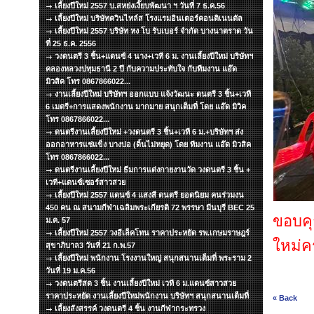
เลี้ยงปีใหม่ 2557 บ.สหย่งเงี๊ยบพัฒนา ฯ วันที่ 7 ธ.ค.56
เลี้ยงปีใหม่ บริษัทควินไทล์ส โรงแรมอินเตอร์คอนติเนนตัล
เลี้ยงปีใหม่ 2557 บริษัท หง โบ รับเบอร์ จำกัด บางนาตราด วัน
ที่ 25 ธ.ค. 2556
วงดนตรี 3 ชิ้น+แดนซ์ 4 นาง+เวที 6 ม. งานเลี้ยงปีใหม่ บริษัทฯ
คลองหลวงปทุมธานี 2 ปี กับความประทับใจ กับทีมงาน แอ๊ด
มิวสิค โทร 0867866022...
งานเลี้ยงปีใหม่ บริษัทฯ ออกแบบ แจ้งวัฒนะ ดนตรี 3 ชิ้น+เวที
6 เมตรี+การแสดงพนักงาน มากมาย สนุกเต็มที่ โดย แอ๊ด มิวิค
โทร 0867866022...
ดนตรีงานเลี้ยงปีใหม่ +วงดนตรี 3 ชิ้น+เวที 6 ม.+บริษัทฯ ส่ง
ออกอาหารแช่แข็ง บางบ่อ (ดิ้นไม่หยุด) โดย ทีมงาน แอ๊ด มิวสิค
โทร 0867866022...
ดนตรีงานเลี้ยงปีใหม่ ธีมการแต่งกายงานวัด วงดนตรี 3 ชิ้น +
เวที+แดนซ์เซอร์สาวสวย
เลี้ยงปีใหม่ 2557 แดนซ์ 4 แสงสี ดนตรี ยอดนิยม คนร่วมงน
450 คน ณ สนามกีฬาเฉลิมพระเกียรติ 72 พรรษา มีนบุรี BEC 25
ขอบคุ
ม.ค. 57
เลี้ยงปีใหม่ 2557 วงอีเล็คโทน ราคาประหยัด รพ.เกษมราษฎร์
ใหม่คร
สุขาภิบาล3 วันที่ 21 ก.พ.57
เลี้ยงปีใหม่ พนักงาน โรงงานใหญ่ สนุกสนานเต็มที่ พระราม 2
วันที่ 19 ม.ค.56
วงดนตรีสด 3 ชิ้น งานเลี้ยงปีใหม่ เวที 6 ม.แดนซ์สาวสวย
ราคาประหยัด งานเลี้ยงปีใหม่พนักงาน บริษัทฯ สนุกสนานเต็มที่
« Back
เลี้ยงสังสรรค์ วงดนตรี 4 ชิ้น งานกีฬากระทรวง