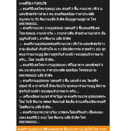
ภาพที่ให้เราได้รับใช้
ดนตรีอีเลคโทนฯ(คอม) และ ดนตรี 3 ชิ้น งานบวช เวที 6 ม.
แดนซ์เซอร์สาวสวย 4 คน ดนตรียอดนิยม ราคาประหยัด
สนุกสนาน กับ ทีมงานแอ๊ด มิวสิค อิ่มบุญตามฤดูกาล โทร
0867866022..
ดนตรีงานบวช / งานอุปสมบท วงดนตรี 3 ชิ้น/ดนตรีอีเลค
โทนฯ(คอม) งานกลางวัน + งานกลางคืน ตัวอย่างงานมาฝาก อิ่ม
บุญกันทั่วหน้า..จากทีมงาน แอ๊ด มิวสิค
ดนตรีงานอุปสมบท/ดนตรีงานบวช เวที+ไฟ+แดนซ์เซอร์สาว
สวย เต้นมันส์ เกินห้ามใจ ณ ร.ร.ศิลปหัถกรรม ลาดพร้าว 101 ทุก
คนมาร่วมงานบุญ มีความสุขกันถ้วนหน้า ขอบคุณเจ้าภาพมาก
ครับ....โดย วงแอ๊ด มิวสิค..
ดนตรีอีเลคโทนฯ งานอุปสมบท เวทีในอาคาร แดนซ์เซอร์ 4
คน แนวสนุกสนาน ราคาประหยัด ยอดนิยม โทรสอบถาม
0867866022 แอ๊ด มิวสิค
ดนตรีงานอุปสมบท วงดนตรี 3 ชิ้น แดนซ์ 4 คน วัดเสด็จ
ปทุมธานี อากาศวันนี้ ถึงจะร้อนไป ทุกคนมาร่วมงานบุญ มีความ
สุขกันถ้วนหน้า ขอบคุณเจ้าภาพมาก ครับ....
เครื่องเสียงงานแหร่ ทำขวัญนาค ดนตรีงานบวช อุปสมบทพระ
ใหม่ วันนี ทีมงาน ทศพล หิมพานต์ จัดเต็ม ส่วนเครื่องเสียง ดนตรี
โดยทีมงาน แอ๊ด มิวสิค...
ดนตรีงานบวช (กลางวัน) บวชพระใหม่เสร็จแล้ว เลี้ยงฉลอง
เพลง ดนตรีมี 2 แบบ โดย ทีมงาน แอ๊ด มิวสิค โทร
0867866022...
ดนตรีงานแต่งงาน พิธีมงคลสมรส ทั้งแบบวงฯ และอีเล็คโทน ราคา