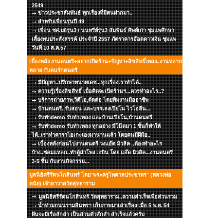
2549
ข่าวประชาสัมพันธ์ ทุกเรื่องที่มีคนฝากมา..
สำหรับเพื่อนรุ่นปี 49
เพื่อน ชศ.ม6รุ่น3 / นนทรีย์รุ่น3 สัมพันธ์ ศิษย์เก่า ชุมแพศึกษา
เลี้ยงพบประสังสรรค์ ประจำปี 2557 ภัตราคารอ๊อดดาวเงิน ชุมแพ
วันที่ 10 ส.ค.57
เบื้องหลัง งานดนตรี+อยากเปิดร้าน+ปัญหา+ลิขสิทธิ์เพลง..งานหลาก
หลาย กับคนรักดนตรี
มีปัญหา..ปรึกษาทนายเดช...ทุกเรื่องเราทำได้..
ความรู้เรื่องลิขสิทธิ์ เมื่อคิดจะเปิดร้านฯ...ควรทำอะไร..?
บริการถ่ายภาพ,วีดีโอ,ตัดต่อ โดยทีมงานมืออาชีพ
บ้านดนตรี..รับสอน และบรรเลงเปียโน ไวโอลีน...
รับทำdemo รับทำเพลง และบ้านเปียโน,บ้านดนตรี
รับทำdemo รับทำเพลง ทุกอย่าง มีโน๊ตมา 1 ชิ้นก็ทำให้
ได้..เราทำคาราโอเกะเองมานานแล้ว โดยคนมีฝีมือ..
เบื้องหลังก่อนไปงานดนตรี วงแอ๊ด มิวสิค ..ต้องทำอะไร
บ้าง..ซ่อมแหลก..ทำตู้ลำโพง เจบิน โดย แอ๊ด มิวสิค...งานดนตรี
3-5 ชิ้น กับงานกิจกรรม...
มูลนิธิศรีรัตนโกสินทร์ โดย"พระครูไพศาลประชาทร" (หลวงพ่อ
ดนัย) เจ้าอาวาสวัดสุทธาราม
มูลนิธิศรีรัตนโกสินทร์ วัดสุทธาราม..ความสำเร็จเพื่อส่วนรวม
น้ำท่วมถนนรามอินทรา เก็บภาพมาเล่าเรื่อง เมื่อ 5 พ.ย. 54
ฝันจะมีเรือสักลำ เป็นส่วนตัวสักลำ สำเร็จแล้วครับ