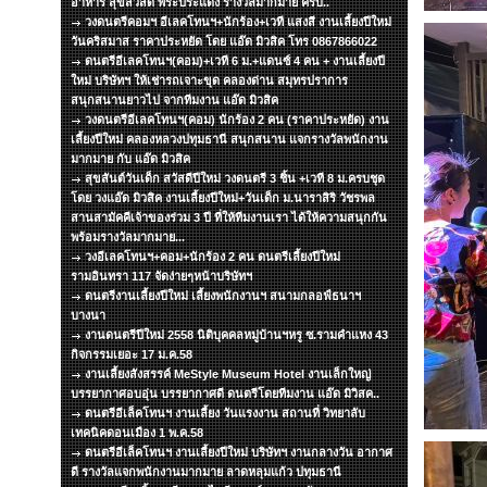
อาหาร สุขสวัสดิ์ พระประแดง รางวัลมากมาย ครับ..
วงดนตรีคอมฯ อีเลคโทนฯ+นักร้อง+เวที แสงสี งานเลี้ยงปีใหม่
วันคริสมาส ราคาประหยัด โดย แอ๊ด มิวสิค โทร 0867866022
ดนตรีอีเลคโทนฯ(คอม)+เวที 6 ม.+แดนซ์ 4 คน + งานเลี้ยงปี
ใหม่ บริษัทฯ ให้เช่ารถเจาะขุด คลองด่าน สมุทรปราการ
สนุกสนานยาวไป จากทีมงาน แอ๊ด มิวสิค
วงดนตรีอีเลคโทนฯ(คอม) นักร้อง 2 คน (ราคาประหยัด) งาน
เลี้ยงปีใหม่ คลองหลวงปทุมธานี สนุกสนาน แจกรางวัลพนักงาน
มากมาย กับ แอ๊ด มิวสิค
สุขสันต์วันเด็ก สวัสดีปีใหม่ วงดนตรี 3 ชิ้น +เวที 8 ม.ครบชุด
โดย วงแอ๊ด มิวสิค งานเลี้ยงปีใหม่+วันเด็ก ม.นาราสิริ วัชรพล
สานสามัคคีเจ้าของร่วม 3 ปี ที่ให้ทีมงานเรา ได้ให้ความสนุกกัน
พร้อมรางวัลมากมาย...
วงอีเลคโทนฯ+คอม+นักร้อง 2 คน ดนตรีเลี้ยงปีใหม่
รามอินทรา 117 จัดง่ายๆหน้าบริษัทฯ
ดนตรีงานเลี้ยงปีใหม่ เลี้ยงพนักงานฯ สนามกลอฟ์ธนาฯ
บางนา
งานดนตรีปีใหม่ 2558 นิติบุคคลหมู่บ้านฯหรู ซ.รามคำแหง 43
กิจกรรมเยอะ 17 ม.ค.58
งานเลี้ยงสังสรรค์ MeStyle Museum Hotel งานเล็กใหญ่
บรรยากาศอบอุ่น บรรยากาศดี ดนตรีโดยทีมงาน แอ๊ด มิวิสค..
ดนตรีอีเล็คโทนฯ งานเลี้ยง วันแรงงาน สถานที่ วิทยาลับ
เทคนิคดอนเมือง 1 พ.ค.58
ดนตรีอีเล็คโทนฯ งานเลี้ยงปีใหม่ บริษัทฯ งานกลางวัน อากาศ
ดี รางวัลแจกพนักงานมากมาย ลาดหลุมแก้ว ปทุมธานี