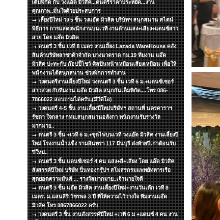
เต็มพิกัด กับ วงแอ๊ด มิวสิค...ดนตรีราคาประหยัด...งาน
คุณภาพ..มั่นใจด้วยประสบการ
เลี้ยงปีใหม่ วง 5 ชิ้น วงแอ๊ด มิวสิค บริษัทฯ สนุกสนาน สไตน์
พิธีการ การแสดงพนักงานบนเวที งานด้านแสง+เสียง+แดนซ์สาว
สวย โดย แอ๊ด มิวสิค
ดนตรี 3 ชิ้น เวที 8 เมตร งานเลี้ยง Lazada WareHouse คลัง
สินค้าบริษัทลาซาด้าจำกัด บางนาตราด กม.19 ทีมงาน แอ๊ด
มิวสิค ปะทะกับ ก๊อปปี้โชว์ ศิลปินหน้าเหมือนเสียงเหมือน เพื่อให้
พนักงานได้สนุกสนาน ช่วงพักการทำงาน
วงดนตรีงานเลี้ยงปีใหม่ วงดนตรี 3 ชิ้น เวที 6 ม.+แดนซ์เซอร์
สาวสวย กับทีมงาน แอ๊ด มิวสิค สนุกกันเต็มพิกัด....โทร 086-
7866022 สอบถามได้ครับ.(มีวีดีโอ)
วงดนตรี 4-5 ชิ้น งานเลี้ยงปีใหม่บริษัทฯ สถานที่ นครคาราฯ
รัชดา ใจกลาง กทม.สนุกสนานอลังกา พนักงานรับรางวัล
มากมาย..
ดนตรี 3 ชิ้น +เวที 6 ม.+ชุดไฟบนเวที วงแอ๊ด มิวสิค งานเลี้ยงปี
ใหม่ โรงงานน้ำแข็ง รามอินทรา 117 มีนบุรี ส่งท้ายปีเก่าต้อนรับ
ปีใหม่..
ดนตรี 3 ชิ้น แดนซ์เซอร์ 4 คน แสง+สี+เสียง โดย แอ๊ด มิวสิค
สังสรรค์ปีใหม่ บริษัท ปิ่นทองกรุ๊ปฯ สโมสรกรมแพทย์ทหารเรือ
สุดยอดความมันส์ ... รางวัลมากมาย..เจ้านายใจดี
ดนตรี 3 ชิ้น แอ๊ด มิวสิค งานเลี้ยงปีใหม่+งานวันเด๊ก เวที 8
เมตร. ม.แสนสิริ วัชรพล 3 ปี ที่ให้ความไว้วางใจ ทีมงานแอ๊ด
มิวสิค โทร 0867866022 ครับ
วงดนตรี 3 ชิ้น งานสังสรรค์ปีใหม่ +เวที 6 ม +แดนซ์ 4 คน งาน