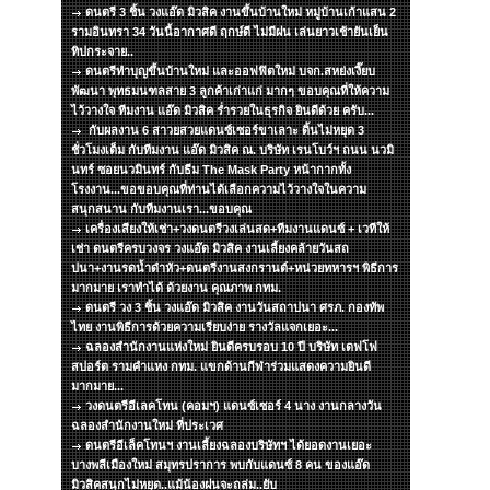
ดนตรี 3 ชิ้น วงแอ๊ด มิวสิค งานขึ้นบ้านใหม่ หมู่บ้านเก้าแสน 2
รามอินทรา 34 วันนี้อากาศดี ฤกษ์ดี ไม่มีฝน เล่นยาวเช้ายันเย็น
ทิปกระจาย..
ดนตรีทำบุญขึ้นบ้านใหม่ และออฟฟิตใหม่ บจก.สหย่งเงี๊ยบ
พัฒนา พุทธมนฑลสาย 3 ลูกค้าเก่าแก่ มากๆ ขอบคุณที่ให้ความ
ไว้วางใจ ทีมงาน แอ๊ด มิวสิค ร่ำรวยในธุรกิจ ยินดีด้วย ครับ...
กับผลงาน 6 สาวยสวยแดนซ์เซอร์ขาเลาะ ดิ้นไม่หยุด 3
ชั่วโมงเต็ม กับทีมงาน แอ๊ด มิวสิค ณ. บริษัท เรนโบว์ฯ ถนน นวมิ
นทร์ ซอยนวมินทร์ กับธีม The Mask Party หน้ากากทั้ง
โรงงาน...ขอขอบคุณที่ท่านได้เลือกความไว้วางใจในความ
สนุกสนาน กับทีมงานเรา...ขอบคุณ
เครื่องเสียงให้เช่า+วงดนตรีวงเล่นสด+ทีมงานแดนซ์ + เวทีให้
เช่า ดนตรีครบวงจร วงแอ๊ด มิวสิค งานเลี้ยงคล้ายวันสถ
ปนา+งานรดน้ำดำหัว+ดนตรีงานสงกรานต์+หน่วยทหารฯ พิธีการ
มากมาย เราทำได้ ด้วยงาน คุณภาพ กทม.
ดนตรี วง 3 ชิ้น วงแอ๊ด มิวสิค งานวันสถาปนา ศรภ. กองทัพ
ไทย งานพิธีการด้วยความเรียบง่าย รางวัลแจกเยอะ...
ฉลองสำนักงานแห่งใหม่ ยินดีครบรอบ 10 ปี บริษัท เดฟโฟ
สปอร์ต รามคำแหง กทม. แขกด้านกีฬาร่วมแสดงความยินดี
มากมาย...
วงดนตรีอีเลคโทน (คอมฯ) แดนซ์เซอร์ 4 นาง งานกลางวัน
ฉลองสำนักงานใหม่ ที่ประเวศ
ดนตรีอีเล็คโทนฯ งานเลี้ยงฉลองบริษัทฯ ได้ยอดงานเยอะ
บางพลีเมืองใหม่ สมุทรปราการ พบกับแดนซ์ 8 คน ของแอ๊ด
มิวสิคสนุกไม่หยุด..แม้น้องฝนจะถล่ม..ยับ