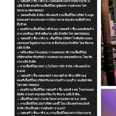
วงดนตรี 3 ชิ้น เวที 6 ม.+ไมมีแดนซ์ แจกรางวัลมากมาย วง
แอ๊ด มิวสิค ดนตรีงานเลี้ยงปีใหม่ อู่ซ่อมรถ รามคำแหง โทร
สอบถาม 0867866022
วงดนตรีแอ๊ด มิวสิค เวที+แดนซ์ งานเลี้ยงปีใหม่ บริษัท วี.เจ.คูล
สเตนเลสฯ พระประแดง รางวัลมากมาย สนุกสนานเต็มที่ ก่อน
สิ้นปี 58
ดนตรีงานเลี้ยงปีใหม่ เวที ทำเอง วงดนตรี 3 ชิ้น+แดนซ์เซอร์ 4
นาง แสงสีบนเวที ด้วยทีมงาน แอ๊ด มิวสสิค โทร 0867866022
วงดนตรี 3 ชิ้น+เวที 6 ม. เลี้ยงปีใหม่ บริษัทฯ โรงพิมพ์บางบอน
แจกของขวัญพนักงานมากมาย ดิ้นกันสนุกเกินพิกัด โดย ทีมงาน
แอ๊ด มิวสิค
เครื่องเสียง+ไฟ+(คอม) การแสดงบนเวที งานเลี้ยงปีใหม่
บริษัทฯอสังหาริมทรัพย์ การแสดงมากมายของพนักงาน โดย ทีม
งาน แอ๊ด มิวสิค
งานเลี้ยงปีใหม่ 2557 บ.ไมโครการปัก จำกัด เวที+แดนซ์ 21
ธ.ค.56
วงดนตรี 3 ชิ้น+แดนเซอร์ 4 คน+ชุดไฟเวที+(เวทีทำเอง)
ดนตรีเลี้ยงปีใหม่ บริษัทฯรับเหมาก่อสร้าง นนบุรี 8 วงแอ๊ดมิวสิค
โทร 086-7866022
ดนตรีงานเลี้ยงปีใหม่ วงดนตรี 3 ชิ้น แดนซ์ 4 คน โรงแรมแมน
ฮัตตัน นวนคร สนุกสุดเหวี่ยง กับ ทีมงาน แอ๊ด มิวสิค..
เลี้ยงปีใหม่ 2557 งานวัด ใจกลางกรุงเทพฯ 28 ธ.ค. 2556
งานเลี้ยงปีใหม่ 2557บริษัท แฮปปี้ โฮม เอ็นเตอร์เทนเม้นท์
จำกัด เรือนปั้นหยา รามอินทรา 8 ม.ค.57
วงดนตรี 3 ชิ้น+เวที 6 ม.+งานเลี้ยงปีใหม่แจกรางวัลมากมาย