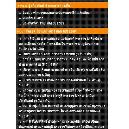
สาระน่ารู้ เกี่ยวกับทัวร์ และการท่องเที่ยว
ติดต่อสงข้อความสอบถาม ทีมงานเราได้....ยินดีคะ..
หนังสือเดืนทาง
ประเทศที่คนไทยไม่ต้องขอวีซ่า
Hot ! สุดยอด โปรแกรมทัวร์ ต้อนรับปี 2555"
เกาหลี อินชอน สวนสนุกเอเวอร์แลนด์ พระราชวังเคียงบ็อค
ตลาดเมียงดง ปักกิ่ง กำแพงเมืองจีน พระราชวังฤดูร้อน ตลาด
รัสเซีย ( 6วัน 5คืน)
เขมร นครวัด นครธม ปราสาทตาพรหม (3 วัน 2 คืน)
ลาวใต้ ปากเซ จำปาสัก ปราสาทหินวัดพู คอนพะเพ็ง หลี่ผี ตาด
ฟาน ตาดผาส้วม (5 วัน 4 คืน)
เชียงราย ลาว ห้วยทราย หลวงน้ำทา จีน เชียงรุ่ง กาหลั่นป้า สิบ
สองปันนา (6 วัน 5 คืน)
เวียดนามกลาง เว้ ดานัง ฮอยอัน ล่องแม่น้ำหอม วัดเทียนมู่ (6
วัน 5 คืน)
หลวงพระบาง วัดเชียงทอง ล่องเรือแม่น้ำโขง ถ้ำติ่ง บ้านซ่าง
ไห น้ำตกตาดกวางสี พระธาตุพูสี พระราชวังหลวง วังเวียง
เวียงจันทน์ (4 วัน 3 คืน)
พม่า ย่างกุ้ง สิเรียม หงสาวดี พระธาตุมุเตา พระราชวังบุเรงนอง
พระธาตุอินทร์แขวน วัดเทพทันใจ พระมหาเจดีย์ชเวดากอง (4
วัน 3 คืน)
พม่า 5 สิ่งศักดิ์สิทธิ์ ย่างกุ้ง พุกาม ทะเลเจดีย์ เจดีย์ชเวซิกอง
มัณฑะเลย์ พระมหามัยมุนี พระราชวังมัณฑะเลย์ เจดีย์ชเวดากอง