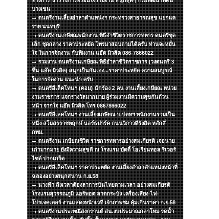
ทางการ ข้าราชการพร้อมใจร่วมงาน สนุกสุดๆ กรมพัฒนาที่ดิน
บางเขน
ดนตรีงานเลี้ยงอำลาตำแหน่งฯ กระทรวงสาธารณสุข แยกแค
ราย นนทบุรี
ดนตรีงานเกษียณพนักงาน พิธีอำชีวิตราชการทหาร ดนตรีชุด
เล็ก ชุดกลาง ราคาประหยัด โทรมาสอบถามได้ครับ ท่านจะหมั่น
ใจ ในการจัดงาน กับทีมงาน แอ๊ด มิวสิค 086-7866022
รวมงาน ดนตรีงานเกษียณ พิธีอำลาชีวิตราชการ (วงดนตรี 3
ชิ้น แอ๊ด มิวสิค) สนุกเป็นกันเอง...ราคาประหยัด ความสมบูรณ์
ในการจัดงาน แนะนำ ครับ
ดนตรีอีเล็คโทนฯ (คอม) นักร้อง 2 คน งานเลี้ยงเกษียณ หน่วย
งานราชการ แจกรางวัลมากมาย ผู้ร่วมงานมีความสุขกันถ้วน
หน้า จากใจ แอ๊ด มิวสิค โทร 0867866022
ดนตรีอีเลคโทนฯ งานเลี้ยงเกษียณ บ.ปตทฯ พนักงานรวมเป็น
หนึ่ง สโมสรราชพฤกษ์ นอร์ธปาร์ค ถนนวิภาวดีรังสิต หลักสี่
กทม.
ดนตรีงาน เกษียณชีวิต ราชการทหารอย่างสมเกียรติ เจอนาย
เก่ามากมาย ยังมีความสุขดี ณ โรงแรม บัดดี้ โอเรียนทอล ริเวอร์
ไซด์ ปากเกร็ด
ดนตรีอีเล็คโทนฯ ราคาประหยัด งานเลี้ยงอำลาตำแหน่งหน้าที่
ฉลองอย่างสนุกสนาน ก.ย.58
นางฟ้า ถึงเวลาต้องลาการบินไทยตามเวลา อย่างสมเกียรติ
โรงแรมสุวรรณภูมิ แอร์พอต ลาดกระบัง เครื่องเสียง-ไฟ-
โปรเจคเตอร์ งานแสดงหน้าเวที เจ้าภาพชม คุ้มเกินราคา ก.ย.58
ดนตรีงานประเพณีสงกรานต์ สน.งบประมาณกลาโหม รดน้ำ