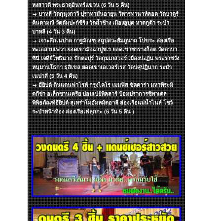
หงสาวดี พระธาตุอินทร์แขวน (6 วัน 5 คืน)
บาหลี วัดกุนุงกาวี ปุราทามันอายุน วิหารทานาห์ลอต วัดบาตูร์
คินตามณี วัดตัมปะก์ซีริง วัดถ้ำช้าง เมืองอูบุด หาดกูต้า ระบำ
บาหลี (4 วัน 3 คืน)
เจาะลึกเนปาล กาฐมัณฑุ สถูปสวะยัมภูนาถ โปขระ ล่องเรือ
ทะเลสาบเฟวา ยอดเขามัจฉาปูชเร ยอดเขาซารางก็อต วัดดาบา
ซินี เจดีย์โพธินาถ ปักตะปุร์ วัดกุมเภสวอร์ เมืองปะฏัน พระราชวัง
หนุมานโธกา ธุลิเขล ยอดเขาเอเวอร์เรส วัดปศุปฏินาถ ระบำ
เนปาลี (5 วัน 4 คืน)
อียิปต์ ดินแดนฟาโรห์ กรุงไคโร เมมฟิส ซัคคาร่า มหาพีระมิ
ดกีซ่า อเล็กซานเดรีย ปอมเปย์พิลลาร์ ป้อมปราการซิทาเดล
พิพิธภัณฑ์อียิปต์ สุเหร่าโมฮัมหมัดอาลี ล่องเรือแม่น้ำไนล์ โชว์
ระบำหน้าท้อง ล่องเรือเฟลุกกะ (6 วัน 5 คืน )