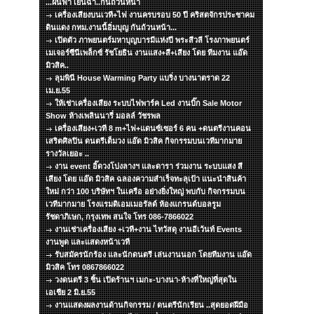
...ฝนฟ้า เย็นฉ่ำ..กันถ้วนหน้า
เครื่องเสียงบนเวที+ไฟ งานครบรอบ 50 ปี คริสตจักรประชาคม
ดินแดง กทม.งานนี้อิ่มบุญ กันถ้วนหน้า...
เปิดตัว ภาพยนตร์มหาบุญบารมีแห่งปี พระสีวลี โรงภาพยนตร์
เมเจอร์ซีนีเพล็กซ์ รัชโยธิน งานแสง+สี+เสียง โดย ทีมงาน แอ๊ด
มิวสิค..
ลุมพินี House Warming Party แบริ่ง บางนาตราด 22
เม.ย.55
ให้เช่าเครื่องเสียง ระบบไฟพาร์ค Led งานบิ๊ก Sale Motor
Show ห้างเพลินนารี่ มอลล์ วัชรพล
เครื่องเสียง+เวที 8 m+ไฟ+แดนซ์เซอร์ 6 คน +ดนตรีงานคอน
เสริตศิลปิน ดนตรีเต็มวง แอ๊ด มิวสิค กิจกรรมบนเวทีมากมาย
รางวัลเยอะ ..
งาน event อิ๊ดวงโปงลางฯ และดารา ร่วมงาน ระบบแสง สี
เสียง โดย แอ๊ด มิวสิค ฉลองความสำเร็จทะลุเป้า แนะนำสินค้า
ใหม่ กว่า 100 บริษัทฯ ในเครือ อย่างยิ่งใหญ่ พบกับ กิจกรรมบน
เวทีมากมาย โรงแรมดิเอมเมอรัลด์ ห้องแกรนด์บอลรูม
รัชดาภิเษก, กรุงเทพ สนใจ โทร 086-7866022
งานเช่าเครื่องเสียง +เวที+งาน ไทวัสดุ งานอีเว้นท์ Events
งานพูด และแสดงหน้าเวที
รับสมัครนักร้อง และนักดนตรี เล่นงานนอก โดยทีมงาน แอ๊ด
มิวสิค โทร 0867866022
วงดนตรี 3 ชิ้น เปิดร้านฯ เมกะ-บางนา-ห้างที่ใหญ่ที่สุดใน
เอเชีย 2 มิ.ย.55
งานแสดงผลงานด้านกิจกรรม / ดนตรีนักเรียน ..สุดยอดฝีมือ