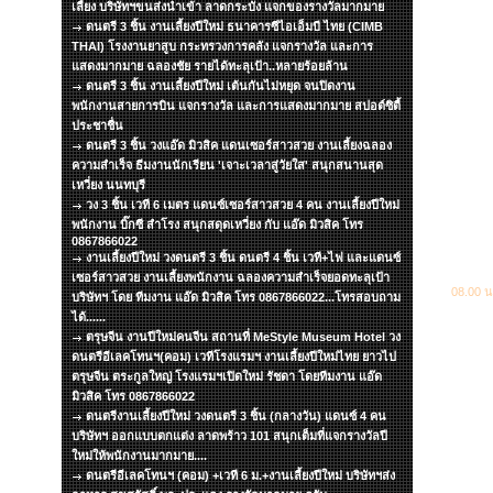
เลี้ยง บริษัทฯขนส่งนำเข้า ลาดกระบัง แจกของรางวัลมากมาย
ดนตรี 3 ชิ้น งานเลี้ยงปีใหม่ ธนาคารซีไอเอ็มบี ไทย (CIMB
THAI) โรงงานยาสูบ กระทรวงการคลัง แจกรางวัล และการ
แสดงมากมาย ฉลองชัย รายได้ทะลุเป้า..หลายร้อยล้าน
ดนตรี 3 ชิ้น งานเลี้ยงปีใหม่ เต้นกันไม่หยุด จนปิดงาน
พนักงานสายการบิน แจกรางวัล และการแสดงมากมาย สปอต์ซิตื้
ประชาชื่น
ดนตรี 3 ชิ้น วงแอ๊ด มิวสิค แดนเซอร์สาวสวย งานเลี้ยงฉลอง
ความสำเร็จ ธีมงานนักเรียน 'เจาะเวลาสู่วัยใส' สนุกสนานสุด
เหวี่ยง นนทบุรี
วง 3 ชิ้น เวที 6 เมตร แดนซ์เซอร์สาวสวย 4 คน งานเลี้ยงปีใหม่
พนักงาน บิ๊กซี สำโรง สนุกสดุดเหวี่ยง กับ แอ๊ด มิวสิค โทร
0867866022
งานเลี้ยงปีใหม่ วงดนตรี 3 ชิ้น ดนตรี 4 ชิ้น เวที+ไฟ และแดนซ์
เซอร์สาวสวย งานเลี้ยงพนักงาน ฉลองความสำเร็จยอดทะลุเป้า
08.00 น
บริษัทฯ โดย ทีมงาน แอ๊ด มิวสิค โทร 0867866022...โทรสอบถาม
ได้......
ตรุษจีน งานปีใหม่คนจีน สถานที่ MeStyle Museum Hotel วง
ดนตรีอีเลคโทนฯ(คอม) เวทีโรงแรมฯ งานเลี้ยงปีใหม่ไทย ยาวไป
ตรุษจีน ตระกูลใหญ่ โรงแรมฯเปิดใหม่ รัชดา โดยทีมงาน แอ๊ด
มิวสิค โทร 0867866022
ดนตรีงานเลี้ยงปีใหม่ วงดนตรี 3 ชิ้น (กลางวัน) แดนซ์ 4 คน
บริษัทฯ ออกแบบตกแต่ง ลาดพร้าว 101 สนุกเต็มที่แจกรางวัลปี
ใหม่ให้พนักงานมากมาย....
ดนตรีอีเลคโทนฯ (คอม) +เวที 6 ม.+งานเลี้ยงปีใหม่ บริษัทฯส่ง