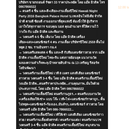
บริษัทฯ ขายรถยนต์ รัชดา 33 ราคาประหยัด โดย แอ๊ด มิวสิค โทร
0867866022
12.00 น
ดนตรี 4 ชิ้น แสง+สี+เสียง+งานเลี้ยงปีใหม่ Hawali Night
Party 2016 Bangkok Palace Hotel บ.เทเลอินโฟมีเดีย จำกัด
นำดี ตามดี ซ้อมดี งานออกมาที่สุดแห่งปี ต้องนิ้วให้ ผู้บริหาร
เอาใจใส่ทุกรายการ ขอบคุณ บอส คุณอำนวยฯ ที่ให้ความไว้
วางใจ กับ แอ๊ด มิวสิค และทีมงาน
วงดนตรี 4-5 ชิ้น เต็มวง โดย แอ๊ด มิวสิค เครื่อง
เสียง+แสง+แดนซ์เซอร์ 4 คน งานเลี้ยง บริษัทฯปีใหม่ 2559 ดิ้นไม่
หยุด 2 ชม. รามอินทรา กม.4
วงดนตรีแสดงสด 4 ชิ้น แสง+สี กับทีมแดนซ์สาวสวย จาก แอ๊ด
มิวสิค งานเลี้ยงปีใหม่ ไทย+จีน แต่งกายย้อนยุค แนวงานวัด
ฉลองความสำเร็จทะลุเป้าหลายสิบล้าน ณ 13 เหรียญ รีสอร์ท
โยธินพัฒนา
วงดนตรีงานเลี้ยงปีใหม่ เวที 8 เมตร แสงสีเสียง แดนซ์เซอร์
สาวสวย วงดนตรี 3-4 ชิ้น โดย แอ๊ด มิวสิค ดนตรีงานเลี้ยงปีใหม่
วงแอ๊ด มิวสิค...ดนตรีราคาประหยัด...งานคุณภาพ..มั่นใจด้วย
ประสบการณ์..โดย แอ๊ด มิวสิค โทร 0867866022
วงดนตรีงานเลี้ยงปีใหม่ ดนตรีงานภูธร..+ ดนตรีแบบงานวัด
+เครื่องเสียงให้เช่า+ แบบ โจ๊ะ เวที+ไฟ+แดนซ์เซอร์ราคาถูก.. ดิ้น
ไม่หยุด+แดนซ์เซอร์+ร้องเอง..มันส์ๆๆ..แดนซ์เซอร์ สาวสวย โดย
วงดนตรี แอ๊ด มิวสิค โทร 086-7866022...
วงดนตรีงานเลี้ยงปีใหม่ เวทีให้เช่า แสงสีเสียง แดนซ์เซอร์สาว
สวย / ดนตรีงานเลี้ยงสังสรรค์ / ดนตรีงานแต่ง / ดนตรีงานบวช
วงดนตรี 3-4 ชิ้น แอ๊ด มิวสิค ดนตรีงานเลี้ยงปีใหม่ สนุกสนาน