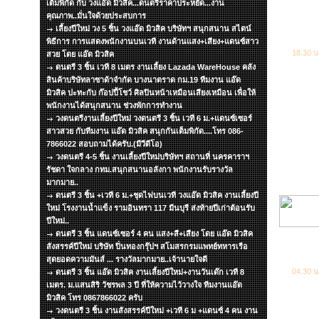
เต็มพิกัด กับ วงแอ๊ด มิวสิค...ดนตรีราคาประหยัด...งาน
คุณภาพ..มั่นใจด้วยประสบการ
เลี้ยงปีใหม่ วง 5 ชิ้น วงแอ๊ด มิวสิค บริษัทฯ สนุกสนาน สไตน์
พิธีการ การแสดงพนักงานบนเวที งานด้านแสง+เสียง+แดนซ์สาว
18.30 น
สวย โดย แอ๊ด มิวสิค
ดนตรี 3 ชิ้น เวที 8 เมตร งานเลี้ยง Lazada WareHouse คลัง
สินค้าบริษัทลาซาด้าจำกัด บางนาตราด กม.19 ทีมงาน แอ๊ด
มิวสิค ปะทะกับ ก๊อปปี้โชว์ ศิลปินหน้าเหมือนเสียงเหมือน เพื่อให้
พนักงานได้สนุกสนาน ช่วงพักการทำงาน
วงดนตรีงานเลี้ยงปีใหม่ วงดนตรี 3 ชิ้น เวที 6 ม.+แดนซ์เซอร์
สาวสวย กับทีมงาน แอ๊ด มิวสิค สนุกกันเต็มพิกัด....โทร 086-
7866022 สอบถามได้ครับ.(มีวีดีโอ)
วงดนตรี 4-5 ชิ้น งานเลี้ยงปีใหม่บริษัทฯ สถานที่ นครคาราฯ
รัชดา ใจกลาง กทม.สนุกสนานอลังกา พนักงานรับรางวัล
มากมาย..
ดนตรี 3 ชิ้น +เวที 6 ม.+ชุดไฟบนเวที วงแอ๊ด มิวสิค งานเลี้ยงปี
ใหม่ โรงงานน้ำแข็ง รามอินทรา 117 มีนบุรี ส่งท้ายปีเก่าต้อนรับ
ปีใหม่..
ดนตรี 3 ชิ้น แดนซ์เซอร์ 4 คน แสง+สี+เสียง โดย แอ๊ด มิวสิค
สังสรรค์ปีใหม่ บริษัท ปิ่นทองกรุ๊ปฯ สโมสรกรมแพทย์ทหารเรือ
สุดยอดความมันส์ ... รางวัลมากมาย..เจ้านายใจดี
04.30 น
ดนตรี 3 ชิ้น แอ๊ด มิวสิค งานเลี้ยงปีใหม่+งานวันเด๊ก เวที 8
เมตร. ม.แสนสิริ วัชรพล 3 ปี ที่ให้ความไว้วางใจ ทีมงานแอ๊ด
มิวสิค โทร 0867866022 ครับ
วงดนตรี 3 ชิ้น งานสังสรรค์ปีใหม่ +เวที 6 ม +แดนซ์ 4 คน งาน