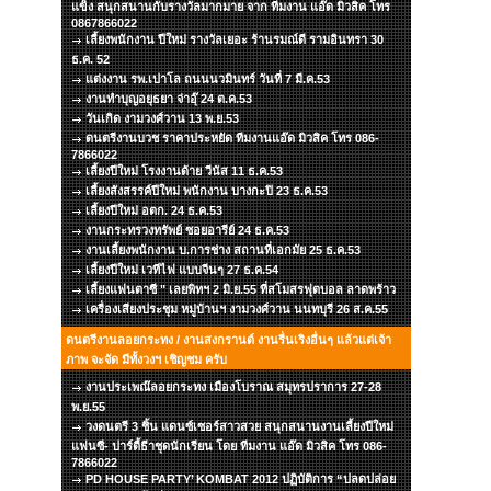
แข็ง สนุกสนานกับรางวัลมากมาย จาก ทีมงาน แอ๊ด มิวสิค โทร
0867866022
เลี้ยงพนักงาน ปีใหม่ รางวัลเยอะ ร้านรมณ์ดี รามอินทรา 30
ธ.ค. 52
แต่งงาน รพ.เปาโล ถนนนวมินทร์ วันที่ 7 มี.ค.53
งานทำบุญอยุธยา จ่าอุ๊ 24 ต.ค.53
วันเกิด งามวงศ์วาน 13 พ.ย.53
ดนตรีงานบวช ราคาประหยัด ทีมงานแอ๊ด มิวสิค โทร 086-
7866022
เลี้ยงปีใหม่ โรงงานด้าย วีนัส 11 ธ.ค.53
เลี้ยงสังสรรค์ปีใหม่ พนักงาน บางกะปิ 23 ธ.ค.53
เลี้ยงปีใหม่ อตก. 24 ธ.ค.53
งานกระทรวงทรัพย์ ซอยอารีย์ 24 ธ.ค.53
งานเลี้ยงพนักงาน บ.การช่าง สถานที่เอกมัย 25 ธ.ค.53
เลี้ยงปีใหม่ เวทีไฟ แบบจีนๆ 27 ธ.ค.54
เลี้ยงแฟนตาซี " เลยพิทฯ 2 มิ.ย.55 ที่สโมสรฟุตบอล ลาดพร้าว
เครื่องเสียงประชุม หมู่บ้านฯ งามวงศ์วาน นนทบุรี 26 ส.ค.55
ดนตรีงานลอยกระทง / งานสงกรานต์ งานรื่นเริงอื่นๆ แล้วแต่เจ้า
ภาพ จะจัด มีทั้งวงฯ เชิญชม ครับ
งานประเพณ๊ลอยกระทง เมืองโบราณ สมุทรปราการ 27-28
พ.ย.55
วงดนตรี 3 ชิ้น แดนซ์เซอร์สาวสวย สนุกสนานงานเลี้ยงปีใหม่
แฟนซี- ปาร์ตี้ธีาชุดนักเรียน โดย ทีมงาน แอ๊ด มิวสิค โทร 086-
7866022
PD HOUSE PARTY’ KOMBAT 2012 ปฏิบัติการ “ปลดปล่อย