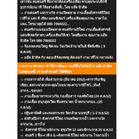
เยาวชน คนดนตรี ทีมงานได้ลงเครื่องเสียง ควบคุมระบบมิกซ์
อุปกรณ์บนเวที ให้อย่างเต็มที่...โดย แอ๊ด มิวสิค
งานดนตรี แจกรางวัล งานเปิดตลาด งานเลี้ยงสังสรรค์ปีใหม่
เวทีไฟ แสง สี เสียง แดนซ์เซอร์ เครื่องเสียงคุณภาพ..ราคาไม่
แพง..โทรมาคุยได้ 086-7866022...
ดนตรีงานฉลองเปิดตลาด ดนตรีงานปีใหม่ งานเลี้ยงสังสรรค์
แดนซ์เซอร์สวยๆ เครื่องเสียงให้เช่า โดยทีมงาน คุณภาพ แอ๊ด
มิวสิค โทร 086-7866022
ร้องเพลงจอใหญ่ ชัดเจน วันเกิดเจ้านายในดี ที่ตลิ่งชัน ( 9
ต.ค.54)
แอ๊ด มิวสิค กับ คอนเสิร์ตแทททู คัลเลอร์ งานเวทีไฟ กลางแจ้ง
งานเก่าๆ ท่ผ่านมา ทำให้เราพัฒนา จะดีขึ้นในปีต่อไป แอ๊ด มิวสิค
ไม่หยุดแค่นี้ เราจะทำดนตรี ให้ดีที่สุด
งานหารายได้ เพื่อส่วนรวม (มีนาคม 2552)+ดารารับเชิญ
เพียบ..ตลก+มายากล+คุณโฉมฉาย+คาบาเร่ย์โชว์...มันส์
มากๆ...ขอบอก
งานเลี้ยงอาหารกลางวัน กองสื่อสาร กองทัพไทย (24 ส.ค.52)
งานเลี้ยง สนุกสุดเวี่ยง ที่นครนายก น้ำตกนางรอง...(26
ก.ย.52)
กฐินสามัคคี และลอยกระทง วัดกล้วย นนทบุรี ( 1-2 พ.ย.52)
ส่งท้ายปีเก่า สังสรรค์ ปีใหม่ กรมทรัพยากรน้ำ แจกรางวัล
มากมาย...ยาวไป
สังสรรค์ ปีใหม่ พนักงาน สุขุมวิท 12 แดนซ์กระจาย 26 ธ.ค.52
ดนตรี 3 ชิ้น+เวที 6 ม.+สังสรรค์ ปีใหม่ พนักงาน โรงงานน้ำ