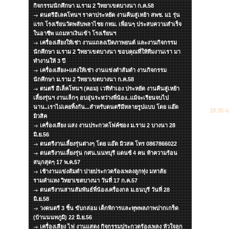
กิจกรรมนักศึกษา ม.ราม 2 วิทยาเขตบางนา ก.ค.58
ดนตรีอีเลคโทนฯ ราคาประหยัด งานคืนสู่เหย้า สพช. ม1 รุ่น
แรก โรงเรียนวัดพลับพลาไชย กทม. เพื่อนๆ ประสบความสำเร็จ
ในอาชีพ แถมหาเงินเข้า โรงเรียนฯ
เครื่องเสียงให้เช่า งานแถลงเปิดภาพยนต์ และงานกิจกรรม
นักศึกษา ม.ราม 2 วิทยาเขตบางนา ขอบคุณที่ให้ทีมงานเรา มา
ทำงานให้ 3 ปี
เครื่องเสียง+แสงให้เช่า งานแข่งตำส้มตำ งานกิจกรรม
นักศึกษา ม.ราม 2 วิทยาเขตบางนา ก.ค.58
ดนตรี อีเล็คโทนฯ (คอม) เวทีทำเอง ประหยัด งานคืนสู่เหย้า
เลี้ยงรุ่นฯ งานเล็กๆ อบอุ่นระหว่างพี่น้อง..แม้จะเรียนจบไป
นาน..เราไม่เคยทิ้งกัน...สำหรับดนตรีมีหลายรูปแบบ โดย แอ๊ด
18.30 น
มิวสิค
เครื่องเสียง แสง งานประกวดโฟค์ซอง ม.ราม 2 บางนา 28
มิ.ย.56
ดนตรีงานเลี้ยงรุ่นต่างๆ โดย แอ๊ด มิวสค โทร 0867866022
ดนตรีงานเลี้ยงรุ่น กศน.นนทบุรี แดนซ์ 4 คน ท้าความร้อน
สนุกสุดๆ 17 พ.ค.57
เช้างานแข่งส้มตำ บ่ายประกวดร้องเพลงลูกทุ่ง มหาลัย
รามคำแหง วิทยาเขตบางนา วันที่ 17 ก.ค.57
ดนตรีงานสานสัมพันธ์พี่น้องเครื่องกล ม.ธนบุรี วันที่ 28
มิ.ย.58
วงดนตรี 3 ชิ้น ขับกล่อม เด็กพิการและทุพพลภาพปากเกร็ด
(บ้านนนทภูมิ) 22 มิ.ย.56
เครื่องเสียง ไฟ งานแสดง กิจกรรมประกวดร้องเพลง หัวใจลูก