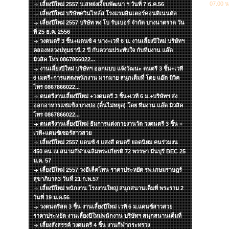
07.00 น
เลี้ยงปีใหม่ 2557 บ.สหย่งเงี๊ยบพัฒนา ฯ วันที่ 7 ธ.ค.56
เลี้ยงปีใหม่ บริษัทควินไทล์ส โรงแรมอินเตอร์คอนติเนนตัล
เลี้ยงปีใหม่ 2557 บริษัท หง โบ รับเบอร์ จำกัด บางนาตราด วัน
ที่ 25 ธ.ค. 2556
วงดนตรี 3 ชิ้น+แดนซ์ 4 นาง+เวที 6 ม. งานเลี้ยงปีใหม่ บริษัทฯ
คลองหลวงปทุมธานี 2 ปี กับความประทับใจ กับทีมงาน แอ๊ด
มิวสิค โทร 0867866022...
งานเลี้ยงปีใหม่ บริษัทฯ ออกแบบ แจ้งวัฒนะ ดนตรี 3 ชิ้น+เวที
6 เมตรี+การแสดงพนักงาน มากมาย สนุกเต็มที่ โดย แอ๊ด มิวิค
โทร 0867866022...
ดนตรีงานเลี้ยงปีใหม่ +วงดนตรี 3 ชิ้น+เวที 6 ม.+บริษัทฯ ส่ง
ออกอาหารแช่แข็ง บางบ่อ (ดิ้นไม่หยุด) โดย ทีมงาน แอ๊ด มิวสิค
โทร 0867866022...
ดนตรีงานเลี้ยงปีใหม่ ธีมการแต่งกายงานวัด วงดนตรี 3 ชิ้น +
เวที+แดนซ์เซอร์สาวสวย
เลี้ยงปีใหม่ 2557 แดนซ์ 4 แสงสี ดนตรี ยอดนิยม คนร่วมงน
450 คน ณ สนามกีฬาเฉลิมพระเกียรติ 72 พรรษา มีนบุรี BEC 25
ม.ค. 57
เลี้ยงปีใหม่ 2557 วงอีเล็คโทน ราคาประหยัด รพ.เกษมราษฎร์
สุขาภิบาล3 วันที่ 21 ก.พ.57
เลี้ยงปีใหม่ พนักงาน โรงงานใหญ่ สนุกสนานเต็มที่ พระราม 2
วันที่ 19 ม.ค.56
วงดนตรีสด 3 ชิ้น งานเลี้ยงปีใหม่ เวที 6 ม.แดนซ์สาวสวย
ราคาประหยัด งานเลี้ยงปีใหม่พนักงาน บริษัทฯ สนุกสนานเต็มที่
เลี้ยงสังสรรค์ วงดนตรี 4 ชิ้น งานกีฬากระทรวง