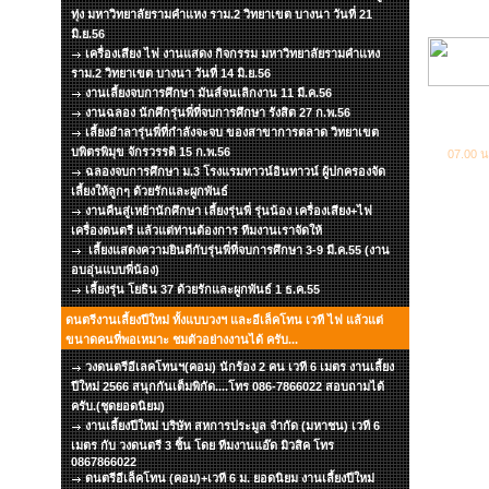
ทุ่ง มหาวิทยาลัยรามคำแหง ราม.2 วิทยาเขต บางนา วันที่ 21
มิ.ย.56
เครื่องเสียง ไฟ งานแสดง กิจกรรม มหาวิทยาลัยรามคำแหง
ราม.2 วิทยาเขต บางนา วันที่ 14 มิ.ย.56
งานเลี้ยงจบการศึกษา มันส์จนเลิกงาน 11 มี.ค.56
งานฉลอง นักศึกรุ่นพี่ที่จบการศึกษา รังสิต 27 ก.พ.56
เลี้ยงอำลารุ่นพี่ที่กำลังจะจบ ของสาขาการตลาด วิทยาเขต
บพิตรพิมุข จักรวรรดิ 15 ก.พ.56
07.00 น
ฉลองจบการศึกษา ม.3 โรงแรมทาวน์อินทาวน์ ผู้ปกครองจัด
เลี้ยงให้ลูกๆ ด้วยรักและผูกพันธ์
งานคืนสู่เหย้านักศึกษา เลี้ยงรุ่นพี่ รุ่นน้อง เครื่องเสียง+ไฟ
เครื่องดนตรี แล้วแต่ท่านต้องการ ทีมงานเราจัดให้
เลี้ยงแสดงความยินดีกับรุ่นพี่ที่จบการศึกษา 3-9 มี.ค.55 (งาน
อบอุ่นแบบพี่น้อง)
เลี้ยงรุ่น โยธิน 37 ด้วยรักและผูกพันธ์ 1 ธ.ค.55
ดนตรีงานเลี้ยงปีใหม่ ทั้งแบบวงฯ และอีเล็คโทน เวที ไฟ แล้วแต่
ขนาดคนที่พอเหมาะ ชมตัวอย่างงานได้ ครับ...
วงดนตรีอีเลคโทนฯ(คอม) นักร้อง 2 คน เวที 6 เมตร งานเลี้ยง
ปีใหม่ 2566 สนุกกันเต็มพิกัด....โทร 086-7866022 สอบถามได้
ครับ.(ชุดยอดนิยม)
งานเลี้ยงปีใหม่ บริษัท สหการประมูล จำกัด (มหาชน) เวที 6
เมตร กับ วงดนตรี 3 ชิ้น โดย ทีมงานแอ๊ด มิวสิค โทร
0867866022
ดนตรีอีเล็คโทน (คอม)+เวที 6 ม. ยอดนิยม งานเลี้ยงปีใหม่