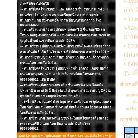
•
แฟกซ
ภาพที่ให้เราได้รับใช้
การเ
ดนตรีอีเลคโทนฯ(คอม) และ ดนตรี 3 ชิ้น งานบวช เวที 6 ม.
แดนซ์เซอร์สาวสวย 4 คน ดนตรียอดนิยม ราคาประหยัด
•
วาง
สนุกสนาน กับ ทีมงานแอ๊ด มิวสิค อิ่มบุญตามฤดูกาล โทร
0867866022..
พร้อ
ดนตรีงานบวช / งานอุปสมบท วงดนตรี 3 ชิ้น/ดนตรีอีเลค
โทนฯ(คอม) งานกลางวัน + งานกลางคืน ตัวอย่างงานมาฝาก อิ่ม
มาให้
บุญกันทั่วหน้า..จากทีมงาน แอ๊ด มิวสิค
•
ส่วน
ดนตรีงานอุปสมบท/ดนตรีงานบวช เวที+ไฟ+แดนซ์เซอร์สาว
สวย เต้นมันส์ เกินห้ามใจ ณ ร.ร.ศิลปหัถกรรม ลาดพร้าว 101 ทุก
เงินแ
คนมาร่วมงานบุญ มีความสุขกันถ้วนหน้า ขอบคุณเจ้าภาพมาก
•
ส่งพ
ครับ....โดย วงแอ๊ด มิวสิค..
ดนตรีอีเลคโทนฯ งานอุปสมบท เวทีในอาคาร แดนซ์เซอร์ 4
รูป เ
คน แนวสนุกสนาน ราคาประหยัด ยอดนิยม โทรสอบถาม
0867866022 แอ๊ด มิวสิค
สำรองที่
ดนตรีงานอุปสมบท วงดนตรี 3 ชิ้น แดนซ์ 4 คน วัดเสด็จ
ปทุมธานี อากาศวันนี้ ถึงจะร้อนไป ทุกคนมาร่วมงานบุญ มีความ
ออฟฟิต 
สุขกันถ้วนหน้า ขอบคุณเจ้าภาพมาก ครับ....
เครื่องเสียงงานแหร่ ทำขวัญนาค ดนตรีงานบวช อุปสมบทพระ
ต้อ
ใหม่ วันนี ทีมงาน ทศพล หิมพานต์ จัดเต็ม ส่วนเครื่องเสียง ดนตรี
มณทืภา 
โดยทีมงาน แอ๊ด มิวสิค...
ดนตรีงานบวช (กลางวัน) บวชพระใหม่เสร็จแล้ว เลี้ยงฉลอง
การชำร
เพลง ดนตรีมี 2 แบบ โดย ทีมงาน แอ๊ด มิวสิค โทร
0867866022...
ดนตรีงานแต่งงาน พิธีมงคลสมรส ทั้งแบบวงฯ และอีเล็คโทน ราคา