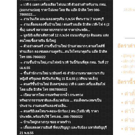
เวที 6 เมตร เครื่องเสียง ไฟบนเวที ตัวอย่างสำหรับงาน กทม.
18.25 น
(ออกงานบ่อย) ราคาไม่แพง โดย ทีม แอ๊ด มิวสิค โทร 086-
7866022....
งานวันเกิด และฉลองตรุษจีน ก,พ.54 ที่พระราม 7 นนทบุรี
งานเลี้ยงฉลองขึ้นบ้านใหม่ / ดนตรีวงแอ๊ด มิวสิค เวที+ไฟ 4 (2
ชั้น) แดนซ์ หลากหลายบรรยากาศ ราคาประหยัด...
มูลนิธิเฉลียวเตียรวงศ์ 12 ก.พ.54 ถนนเจริญกรุง ดินแดน แห่ง
คนไทยเชื้อสายจีน ยิ่งใหญ่
อัตราค่
ตัวอย่างดนตรี งานขึ้นบ้านใหม่ บ้านสวยมากๆ ตามสไตส์ที่
ท่านเลือก ลองชมผลงานดูครับ...สนใจโทรมาคุยกัน แอ๊ด มิวสิค
•
ผู้ใหญ่ 
โทร 086-7866022
•
เด็ก (ต่
งานขึ้นบ้านใหม่,งานไฟหน้าเวที วันนี้ร้อนที่สุด กทม. วันที่ 27
•
เด็ก (ต่
เม.ย.55
•
พักเดี่ย
ขึ้นสำนักงานใหม่ นวมินทร์ 45 สำนักงานทนายความฯ กับ
หญิงลี ศรีจุมพล ศิลปินรับเชิญ 15 มิ.ย.55 (เวทีขนาดเล็ก)
อัตรานี้
ดนตรีขึ้นบ้านใหม่ อีเลคฯ(คอม) เวที 6 เมตร เครื่องเสียงไฟ
โดย แอ๊ด มิวสิค โทร 0867866022
•
ค่าต
เปิดอาคารใหม่ กรมทรัพยากรน้ำ กระทรวง
ทรัพยากรธรรมชาติและสิ่งแวดล้อม ... สมเด็จพระเทพฯเป็น
•
ค่าต
ประธาน งานดนตรีฉลองช่วงเย็น..
•
ค่าโ
ดนตรีอีเลคโทนฯ+คอม+นักร้อง 2 คน (ไม่มีเวที) ราคา
ประหยัด..พร้อมรับใช้ โทรเลย...086-7866022
•
ค่าอ
บ้านใหญ่กลางกรุง ซอย ลาดพร้าว
เลี้ยงแสดงความยินดี พี่จบปริญญา และรับน้อง มหาลัยธัญบุรี
•
ค่าพ
21 พ.ย.55