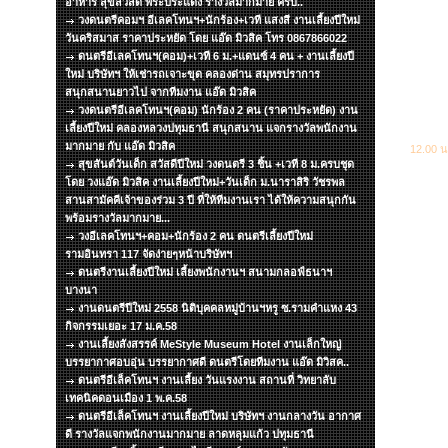
อาหาร สุขสวัสดิ์ พระประแดง รางวัลมากมาย ครับ..
วงดนตรีคอมฯ อีเลคโทนฯ+นักร้อง+เวที แสงสี งานเลี้ยงปีใหม่
วันคริสมาส ราคาประหยัด โดย แอ๊ด มิวสิค โทร 0867866022
ดนตรีอีเลคโทนฯ(คอม)+เวที 6 ม.+แดนซ์ 4 คน + งานเลี้ยงปี
ใหม่ บริษัทฯ ให้เช่ารถเจาะขุด คลองด่าน สมุทรปราการ
สนุกสนานยาวไป จากทีมงาน แอ๊ด มิวสิค
วงดนตรีอีเลคโทนฯ(คอม) นักร้อง 2 คน (ราคาประหยัด) งาน
เลี้ยงปีใหม่ คลองหลวงปทุมธานี สนุกสนาน แจกรางวัลพนักงาน
มากมาย กับ แอ๊ด มิวสิค
12.00 น
สุขสันต์วันเด็ก สวัสดีปีใหม่ วงดนตรี 3 ชิ้น +เวที 8 ม.ครบชุด
โดย วงแอ๊ด มิวสิค งานเลี้ยงปีใหม่+วันเด็ก ม.นาราสิริ วัชรพล
สานสามัคคีเจ้าของร่วม 3 ปี ที่ให้ทีมงานเรา ได้ให้ความสนุกกัน
พร้อมรางวัลมากมาย...
วงอีเลคโทนฯ+คอม+นักร้อง 2 คน ดนตรีเลี้ยงปีใหม่
รามอินทรา 117 จัดง่ายๆหน้าบริษัทฯ
ดนตรีงานเลี้ยงปีใหม่ เลี้ยงพนักงานฯ สนามกลอฟ์ธนาฯ
บางนา
งานดนตรีปีใหม่ 2558 นิติบุคคลหมู่บ้านฯหรู ซ.รามคำแหง 43
กิจกรรมเยอะ 17 ม.ค.58
งานเลี้ยงสังสรรค์ MeStyle Museum Hotel งานเล็กใหญ่
บรรยากาศอบอุ่น บรรยากาศดี ดนตรีโดยทีมงาน แอ๊ด มิวิสค..
ดนตรีอีเล็คโทนฯ งานเลี้ยง วันแรงงาน สถานที่ วิทยาลับ
เทคนิคดอนเมือง 1 พ.ค.58
ดนตรีอีเล็คโทนฯ งานเลี้ยงปีใหม่ บริษัทฯ งานกลางวัน อากาศ
ดี รางวัลแจกพนักงานมากมาย ลาดหลุมแก้ว ปทุมธานี