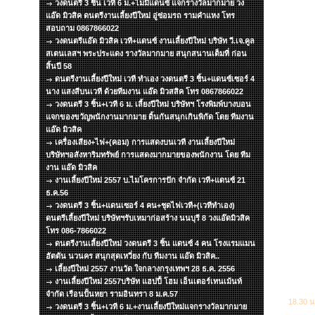
วงดนตรี 3 ชิ้น เวที 6 ม.+ไมมีแดนซ์ แจกรางวัลมากมาย วง
แอ๊ด มิวสิค ดนตรีงานเลี้ยงปีใหม่ อู่ซ่อมรถ รามคำแหง โทร
สอบถาม 0867866022
วงดนตรีแอ๊ด มิวสิค เวที+แดนซ์ งานเลี้ยงปีใหม่ บริษัท วี.เจ.คูล
สเตนเลสฯ พระประแดง รางวัลมากมาย สนุกสนานเต็มที่ ก่อน
สิ้นปี 58
ดนตรีงานเลี้ยงปีใหม่ เวที ทำเอง วงดนตรี 3 ชิ้น+แดนซ์เซอร์ 4
นาง แสงสีบนเวที ด้วยทีมงาน แอ๊ด มิวสสิค โทร 0867866022
วงดนตรี 3 ชิ้น+เวที 6 ม. เลี้ยงปีใหม่ บริษัทฯ โรงพิมพ์บางบอน
แจกของขวัญพนักงานมากมาย ดิ้นกันสนุกเกินพิกัด โดย ทีมงาน
แอ๊ด มิวสิค
เครื่องเสียง+ไฟ+(คอม) การแสดงบนเวที งานเลี้ยงปีใหม่
บริษัทฯอสังหาริมทรัพย์ การแสดงมากมายของพนักงาน โดย ทีม
งาน แอ๊ด มิวสิค
งานเลี้ยงปีใหม่ 2557 บ.ไมโครการปัก จำกัด เวที+แดนซ์ 21
ธ.ค.56
วงดนตรี 3 ชิ้น+แดนเซอร์ 4 คน+ชุดไฟเวที+(เวทีทำเอง)
ดนตรีเลี้ยงปีใหม่ บริษัทฯรับเหมาก่อสร้าง นนบุรี 8 วงแอ๊ดมิวสิค
โทร 086-7866022
ดนตรีงานเลี้ยงปีใหม่ วงดนตรี 3 ชิ้น แดนซ์ 4 คน โรงแรมแมน
ฮัตตัน นวนคร สนุกสุดเหวี่ยง กับ ทีมงาน แอ๊ด มิวสิค..
เลี้ยงปีใหม่ 2557 งานวัด ใจกลางกรุงเทพฯ 28 ธ.ค. 2556
งานเลี้ยงปีใหม่ 2557บริษัท แฮปปี้ โฮม เอ็นเตอร์เทนเม้นท์
จำกัด เรือนปั้นหยา รามอินทรา 8 ม.ค.57
18.30 น
วงดนตรี 3 ชิ้น+เวที 6 ม.+งานเลี้ยงปีใหม่แจกรางวัลมากมาย