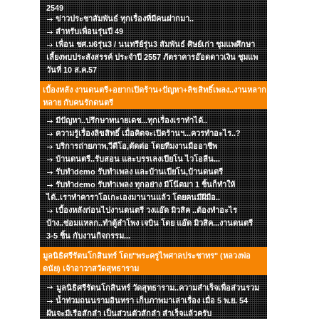
2549
ข่าวประชาสัมพันธ์ ทุกเรื่องที่มีคนฝากมา..
สำหรับเพื่อนรุ่นปี 49
เพื่อน ชศ.ม6รุ่น3 / นนทรีย์รุ่น3 สัมพันธ์ ศิษย์เก่า ชุมแพศึกษา
เลี้ยงพบประสังสรรค์ ประจำปี 2557 ภัตราคารอ๊อดดาวเงิน ชุมแพ
วันที่ 10 ส.ค.57
เบื้องหลัง งานดนตรี+อยากเปิดร้าน+ปัญหา+ลิขสิทธิ์เพลง..งานหลาก
หลาย กับคนรักดนตรี
มีปัญหา..ปรึกษาทนายเดช...ทุกเรื่องเราทำได้..
ความรู้เรื่องลิขสิทธิ์ เมื่อคิดจะเปิดร้านฯ...ควรทำอะไร..?
บริการถ่ายภาพ,วีดีโอ,ตัดต่อ โดยทีมงานมืออาชีพ
บ้านดนตรี..รับสอน และบรรเลงเปียโน ไวโอลีน...
รับทำdemo รับทำเพลง และบ้านเปียโน,บ้านดนตรี
รับทำdemo รับทำเพลง ทุกอย่าง มีโน๊ตมา 1 ชิ้นก็ทำให้
ได้..เราทำคาราโอเกะเองมานานแล้ว โดยคนมีฝีมือ..
เบื้องหลังก่อนไปงานดนตรี วงแอ๊ด มิวสิค ..ต้องทำอะไร
บ้าง..ซ่อมแหลก..ทำตู้ลำโพง เจบิน โดย แอ๊ด มิวสิค...งานดนตรี
3-5 ชิ้น กับงานกิจกรรม...
มูลนิธิศรีรัตนโกสินทร์ โดย"พระครูไพศาลประชาทร" (หลวงพ่อ
ดนัย) เจ้าอาวาสวัดสุทธาราม
มูลนิธิศรีรัตนโกสินทร์ วัดสุทธาราม..ความสำเร็จเพื่อส่วนรวม
น้ำท่วมถนนรามอินทรา เก็บภาพมาเล่าเรื่อง เมื่อ 5 พ.ย. 54
ฝันจะมีเรือสักลำ เป็นส่วนตัวสักลำ สำเร็จแล้วครับ