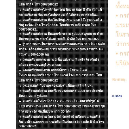
แอ๊ด มิวสิค โทร 0867866022
ทั้ง
ดนตรีงานแต่ง+ไฟ+นักร้อง โดย ทีมงาน แอ๊ด มิวสิค สถานที่
•
กรณี
กลางแจ้งลาน จัดงานสไตส์ธรรมชาติ ได้บรรยากาศสดชื่น...
ดนตรีงานแต่งงาน ห้องโถงใหญ่...ขนาด 50 โต๊ะ (วงดนตรี 3
ประเ
ชิ้น) เครื่องเสียง+ไฟ+นักร้อง+ โดยทีมงาน แอ๊ด มิวสิค โทร
0867866022..
ในรา
ดนตรีงานแต่งงาน ทีมแดนซ์กระจาย รูปแบบสนุกสนาน ด้วย
ทีมงานคุณภาพ ราคาไม่แพง วงแอ๊ด มิวสิค โทร 0867866022
ว่ากร
รูปแบบจัดงานในอาคาร วงดนตรีงานแต่งงาน วง 3 ชิ้น วงแอ๊ด
มิวสิค เครื่องเสียง+แสง บรรยากาศด้วยบทเพลงแห่งความรัก คน
•
กรณ
ร่วมงาน 300-1000 คน
วงดนตรีงานแต่งงาน วง 3 ชิ้น แต่งงาน (ไมตรีฯ จิรารัตน์ )
บริษ
สโมสร กฟผ.นนทบุรี 24 ม.ค.58
วงดนตรีงานแต่งงาน แบบพิธีการ อลังกาล อีเลค
โทนฯ(คอม)+นักร้อง ระบบไฟบนเวที โรงแรมนาราย์ สีลม โดย
หมายเหตุ :
แอ๊ด มิวสิค โทร 0867866022
วงแฮมเมอร์ กับงานฉลองแต่งงานพี่น้องมุสลิม ที่ ปทุม
ดนตรีงานแต่งงาน ดนตรีงานมงคลสมรส แบบราคา ประหยัด
มีหลากหลาย รูปแบบ..
« Back
ดนตรีอีเลคโทนฯ นักร้อง 2 คน เวทีมีแล้ว +บนเวทีมีชุดไฟ
LED ด้วยทีมงาน แอ๊ด มิวสิค โทร 0867866022 งานแต่งงานฯ ชุด
ราคาประหยัด จัดเลี้ยงประมาณ 30 โต๊ะ
ดนตรีงานแต่งงาน (กลางวัน) จัดหน้าบ้านปิดถนน ดนตรี 3
ชิ้น+เวที 6 ม.แบบราคาประหยัด เป็นกันเอง โดย แอ๊ด มิวสิค โทร
0867866022