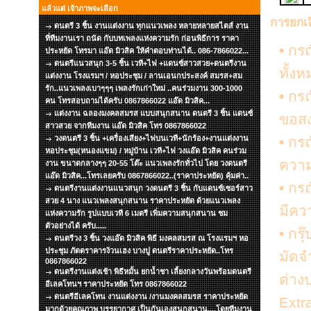
แล้วแต่ เจ้าภาพจะเลือก
การยกเ
ดนตรี 3 ชิ้น งานแต่งงาน ทุกแนวเพลง หลายหลายสไตส์ งาน
ที่ทีมงานเรา ถนัด กับบทเพลงแห่งความรัก ก่อนพิธีการ ราคา
•
กรณี
ประหยัด โทรมา แอ๊ด มิวสิค ให้คำตอบท่านได้.. 086-7866022...
ดนตรีแนวสนุก 3-5 ชิ้น เวที+ไฟ +แดนซ์สาวสวย+ดนตรีงาน
ทั้ง
แต่งงาน โรงแรมฯ / หอประชุม / ลานเอนกประสงค์ สมรส+สม
รัก..แนวเพลงเบาๆๆๆ เพลงรักเก่าใหม่ ..คนร่วมงาน 300-1000
•
กรณี
คน โทรสอบถามได้ครับ 0867866022 แอ๊ด มิวสิค...
แต่งงาน ฉลองมงคลสมรส แบบสนุกสนาน ดนตรี 3 ชิ้น แดนซ์
ขอสง
สาวสวย จากทีมงาน แอ๊ด มิวสิค โทร 0867866022
วงดนตรี 3 ชิ้น +เครื่องเสียง+ไฟบนเวที+นักร้อง+งานแต่งงาน
•
กรณี
หอประชุม(หนองแขม) / หมู่บ้าน เวที+ไฟ วงแอ๊ด มิวสิค คนร่วม
ความ
งาน ขนาดกลางๆๆ 20-55 โต๊ะ แนวเพลงรักทั่วไป โดย วงดนตรี
แอ๊ด มิวสิค...โทรเลยครับ 0867866022..(ราคาประหยัด) คุ้มค่า..
•
กรณ
ดนตรีงานแต่งงานแนวสนุก วงดนตรี 3 ชิ้น กับแดนซ์เซอร์สาว
สวย 4 นาง แนวเพลงสนุกสนาน ราคาประหยัด ด้วยแนวเพลง
มีคว
แห่งความรัก รูปแบบเวที 6 เมตรี เพิ่มความสนุกสนาน ชม
ตัวอย่างได้ ครับ.....
•
กรุ๊
ดนตรีวง 3 ชิ้น วงแอ๊ด มิวสิค พิธี มงคลสมรส ณ โรงแรมฯ หอ
ประชุม ภัตตราคารง้วนเฮง บางปู ดนตรีราคาประหยัด..โทร
มัดจ
0867866022
ดนตรีงานแต่งเช้า พิธีหมั้น ยกน้ำชา เลี้ยงกลางวันพร้อมดนตรี
ต่าง
อีเลคโทนฯ ราคาประหยัด โทร 0867866022
ดนตรีอีเลคโทน งานแต่งงาน /งานมงคลสมรส ราคาประหยัด
Extra
มากด้วยคุณภาพ บรรยากาศ เป็นกันเองสนุกสนาน....โดยทีมงาน