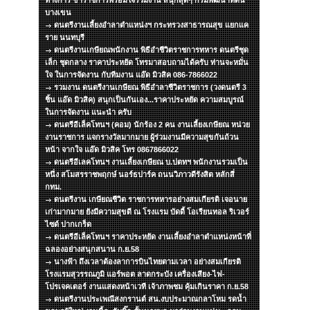
ทางการ ข้าราชการพร้อมใจร่วมงาน สนุกสุดๆ กรมพัฒนาที่ดิน
บางเขน
ดนตรีงานเลี้ยงอำลาตำแหน่งฯ กระทรวงสาธารณสุข แยกแค
ราย นนทบุรี
ดนตรีงานเกษียณพนักงาน พิธีอำชีวิตราชการทหาร ดนตรีชุด
เล็ก ชุดกลาง ราคาประหยัด โทรมาสอบถามได้ครับ ท่านจะหมั่น
ใจ ในการจัดงาน กับทีมงาน แอ๊ด มิวสิค 086-7866022
รวมงาน ดนตรีงานเกษียณ พิธีอำลาชีวิตราชการ (วงดนตรี 3
ชิ้น แอ๊ด มิวสิค) สนุกเป็นกันเอง...ราคาประหยัด ความสมบูรณ์
ในการจัดงาน แนะนำ ครับ
ดนตรีอีเล็คโทนฯ (คอม) นักร้อง 2 คน งานเลี้ยงเกษียณ หน่วย
งานราชการ แจกรางวัลมากมาย ผู้ร่วมงานมีความสุขกันถ้วน
หน้า จากใจ แอ๊ด มิวสิค โทร 0867866022
ดนตรีอีเลคโทนฯ งานเลี้ยงเกษียณ บ.ปตทฯ พนักงานรวมเป็น
หนึ่ง สโมสรราชพฤกษ์ นอร์ธปาร์ค ถนนวิภาวดีรังสิต หลักสี่
กทม.
ดนตรีงาน เกษียณชีวิต ราชการทหารอย่างสมเกียรติ เจอนาย
เก่ามากมาย ยังมีความสุขดี ณ โรงแรม บัดดี้ โอเรียนทอล ริเวอร์
ไซด์ ปากเกร็ด
ดนตรีอีเล็คโทนฯ ราคาประหยัด งานเลี้ยงอำลาตำแหน่งหน้าที่
ฉลองอย่างสนุกสนาน ก.ย.58
นางฟ้า ถึงเวลาต้องลาการบินไทยตามเวลา อย่างสมเกียรติ
โรงแรมสุวรรณภูมิ แอร์พอต ลาดกระบัง เครื่องเสียง-ไฟ-
โปรเจคเตอร์ งานแสดงหน้าเวที เจ้าภาพชม คุ้มเกินราคา ก.ย.58
ดนตรีงานประเพณีสงกรานต์ สน.งบประมาณกลาโหม รดน้ำ