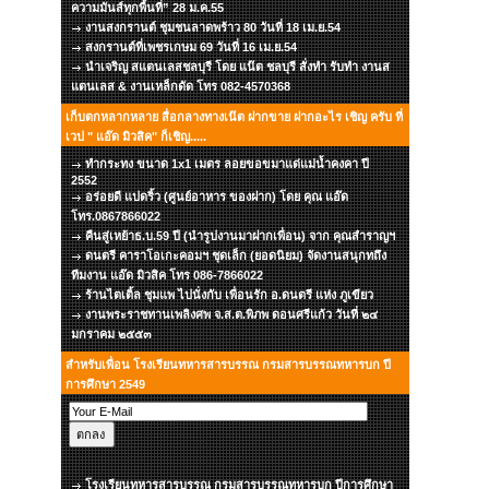
ความมันส์ทุกพื้นที่” 28 ม.ค.55
งานสงกรานต์ ชุมชนลาดพร้าว 80 วันที่ 18 เม.ย.54
สงกรานต์ที่เพชรเกษม 69 วันที่ 16 เม.ย.54
นำเจริญ สแตนเลสชลบุรี โดย แน๊ต ชลบุรี สั่งทำ รับทำ งานส
แตนเลส & งานเหล็กดัด โทร 082-4570368
เก็บตกหลากหลาย สื่อกลางทางเน๊ต ฝากขาย ฝากอะไร เชิญ ครับ ที่
เวป " แอ๊ด มิวสิค" ก็เชิญ.....
ทำกระทง ขนาด 1x1 เมตร ลอยขอขมาแด่แม่น้ำคงคา ปี
2552
อร่อยดี แปดริ้ว (ศูนย์อาหาร ของฝาก) โดย คุณ แอ๊ด
โทร.0867866022
คืนสู่เหย้าธ.บ.59 ปี (นำรูปงานมาฝากเพื่อน) จาก คุณสำราญฯ
ดนตรี คาราโอเกะคอมฯ ชุดเล็ก (ยอดนิยม) จัดงานสนุกทถึง
ทีมงาน แอ๊ด มิวสิค โทร 086-7866022
ร้านไตเติ้ล ชุมแพ ไปนั่งกับ เพื่อนรัก อ.ดนตรี แห่ง ภูเขียว
งานพระราชทานเพลิงศพ จ.ส.ต.พิภพ ดอนศรีแก้ว วันที่ ๒๔
มกราคม ๒๕๕๓
สำหรับเพื่อน โรงเรียนทหารสารบรรณ กรมสารบรรณทหารบก ปี
การศึกษา 2549
โรงเรียนทหารสารบรรณ กรมสารบรรณทหารบก ปีการศึกษา