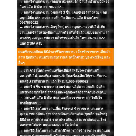
ดนตรีงานแต่งงาน (คอมฯ) สมรสสมรัก บ้านริมน้ำบางบัวทอง
โดย แอ๊ด มิวสิค 0867866022...
ดนตรีงานแต่งงาน วงดนตรี 3 ชิ้น แดนซ์เซอร์สาวสวย 4 คน
สนุกเต็มิ่ม แบบ สมรส สมรัก กับ ทีมงาน แอ๊ด มิวสคโทร
0867866022
ดนตรีงานแต่งงานเล็กๆ ใหญ่ แนวสนุกสนาน เวที+ไฟ+ทีม
งานแดนซ์สาวสวย+ทีมงานเราพร้อมรับใช้แล้วแต่งบของท่าน รา
คาเบาๆ ลองดูผลงานเรา แล้วท่านจะมั่นใจ โทร 0867866022
แอ๊ด มิวสิค ครับ
ดนตรีงานเกษียณ พิธีอำลาชีวิตราชการ / เลี้ยงข้าราชการ เลี้ยงอำ
ลาฯ/ ปิดกีฬา / ดนตรีงานสงกรานต์ รดน้ำดำหัว ประเพณีไทย และ
อื่นๆ
งานคาราโอเกะ+งานเครื่องเสียงสำหรับวง+งานดนตรี
สด+เวที+ไฟ+และทีมงานแดนซ์+กับเครื่องเสียงให้เช่า.+รับงาน
ดนตรี .เราทำมานาน แล้ว โทรมา..086-7866022
ดนตรี 4 ชิ้น ขนาดกลาง คนร่วมงานไม่มาก วงแอ๊ด มิวสิค
แนวเพลง ทุกสไตส์ สากลอมตะ+ลูกทุ่ง+สตริง ราคาประหยัด...
วงดนตรี แอ๊ด มิวสิค กับงานเกษียณราชการ จากใจถึงใจ
สายใยผูกพัน....
ดนตรีอีเลคโทนฯ งานเลี้ยงสังสรรค์ ข้าราชการ บก.ทหาร
สูงสุด งานเกษียณ ราขการ พนักงานวิสาหกิจ (ชุดเล็ก ชุดใหญ่)
พิธีอำลาราชการทหาร ราคาประหยัด...บรรยากาศอบอุ่น..โทร
สอบถามได้ครับ 0867866022 แอ๊ด มิวสิค
ดนตรีอีเล็คโทนฯ งานอำลาชีวิตราชการข้าราชการ สนุกแบบ