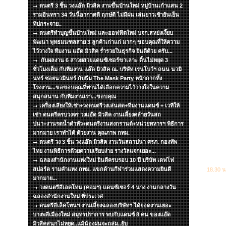
ดนตรี 3 ชิ้น วงแอ๊ด มิวสิค งานขึ้นบ้านใหม่ หมู่บ้านเก้าแสน 2
รามอินทรา 34 วันนี้อากาศดี ฤกษ์ดี ไม่มีฝน เล่นยาวเช้ายันเย็น
ทิปกระจาย..
ดนตรีทำบุญขึ้นบ้านใหม่ และออฟฟิตใหม่ บจก.สหย่งเงี๊ยบ
พัฒนา พุทธมนฑลสาย 3 ลูกค้าเก่าแก่ มากๆ ขอบคุณที่ให้ความ
ไว้วางใจ ทีมงาน แอ๊ด มิวสิค ร่ำรวยในธุรกิจ ยินดีด้วย ครับ...
กับผลงาน 6 สาวยสวยแดนซ์เซอร์ขาเลาะ ดิ้นไม่หยุด 3
ชั่วโมงเต็ม กับทีมงาน แอ๊ด มิวสิค ณ. บริษัท เรนโบว์ฯ ถนน นวมิ
นทร์ ซอยนวมินทร์ กับธีม The Mask Party หน้ากากทั้ง
โรงงาน...ขอขอบคุณที่ท่านได้เลือกความไว้วางใจในความ
สนุกสนาน กับทีมงานเรา...ขอบคุณ
เครื่องเสียงให้เช่า+วงดนตรีวงเล่นสด+ทีมงานแดนซ์ + เวทีให้
เช่า ดนตรีครบวงจร วงแอ๊ด มิวสิค งานเลี้ยงคล้ายวันสถ
ปนา+งานรดน้ำดำหัว+ดนตรีงานสงกรานต์+หน่วยทหารฯ พิธีการ
มากมาย เราทำได้ ด้วยงาน คุณภาพ กทม.
ดนตรี วง 3 ชิ้น วงแอ๊ด มิวสิค งานวันสถาปนา ศรภ. กองทัพ
ไทย งานพิธีการด้วยความเรียบง่าย รางวัลแจกเยอะ...
ฉลองสำนักงานแห่งใหม่ ยินดีครบรอบ 10 ปี บริษัท เดฟโฟ
สปอร์ต รามคำแหง กทม. แขกด้านกีฬาร่วมแสดงความยินดี
18.30 น
มากมาย...
วงดนตรีอีเลคโทน (คอมฯ) แดนซ์เซอร์ 4 นาง งานกลางวัน
ฉลองสำนักงานใหม่ ที่ประเวศ
ดนตรีอีเล็คโทนฯ งานเลี้ยงฉลองบริษัทฯ ได้ยอดงานเยอะ
บางพลีเมืองใหม่ สมุทรปราการ พบกับแดนซ์ 8 คน ของแอ๊ด
มิวสิคสนุกไม่หยุด..แม้น้องฝนจะถล่ม..ยับ