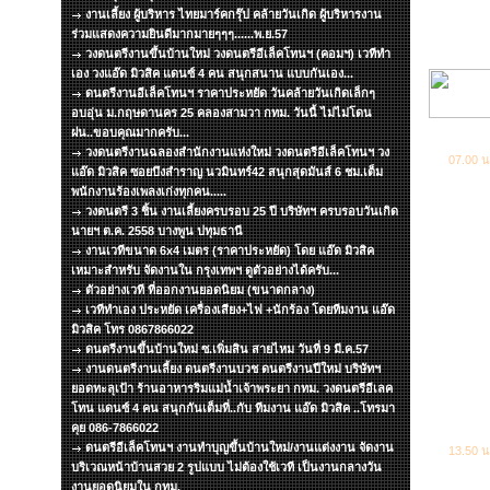
งานเลี้ยง ผู้บริหาร ไทยมาร์คกรุ๊ป คล้ายวันเกิด ผู้บริหารงาน
ร่วมแสดงความยินดีมากมายๆๆๆ......พ.ย.57
วงดนตรีงานขึ้นบ้านใหม่ วงดนตรีอีเล็คโทนฯ (คอมฯ) เวทีทำ
เอง วงแอ๊ด มิวสิค แดนซ์ 4 คน สนุกสนาน แบบกันเอง...
ดนตรีงานอีเล็คโทนฯ ราคาประหยัด วันคล้ายวันเกิดเล็กๆ
อบอุ่น ม.กฤษดานคร 25 คลองสามวา กทม. วันนี้ ไม่ไม่โดน
ฝน..ขอบคุณมากครับ...
วงดนตรีงานฉลองสำนักงานแห่งใหม่ วงดนตรีอีเล็คโทนฯ วง
07.00 น
แอ๊ด มิวสิค ซอยบึงสำราญ นวมินทร์42 สนุกสุดมันส์ 6 ชม.เต็ม
พนักงานร้องเพลงเก่งทุกคน.....
วงดนตรี 3 ชิ้น งานเลี้ยงครบรอบ 25 ปี บริษัทฯ ครบรอบวันเกิด
นายฯ ต.ค. 2558 บางพูน ปทุมธานี
งานเวทีขนาด 6x4 เมตร (ราคาประหยัด) โดย แอ๊ด มิวสิค
เหมาะสำหรับ จัดงานใน กรุงเทพฯ ดูตัวอย่างได้ครับ...
ตัวอย่างเวที ที่ออกงานยอดนิยม (ขนาดกลาง)
เวทีทำเอง ประหยัด เครื่องเสียง+ไฟ +นักร้อง โดยทีมงาน แอ๊ด
มิวสิค โทร 0867866022
ดนตรีงานขึ้นบ้านใหม่ ซ.เพิ่มสิน สายไหม วันที่ 9 มี.ค.57
งานดนตรีงานเลี้ยง ดนตรีงานบวช ดนตรีงานปีใหม่ บริษัทฯ
ยอดทะลุเป้า ร้านอาหารริมแม่น้ำเจ้าพระยา กทม. วงดนตรีอีเลค
โทน แดนซ์ 4 คน สนุกกันเต็มที่..กับ ทีมงาน แอ๊ด มิวสิค ..โทรมา
คุย 086-7866022
ดนตรีอีเล็คโทนฯ งานทำบุญขึ้นบ้านใหม่/งานแต่งงาน จัดงาน
13.50 น
บริเวณหน้าบ้านสวย 2 รูปแบบ ไม่ต้องใช้เวที เป็นงานกลางวัน
งานยอดนิยมใน กทม.