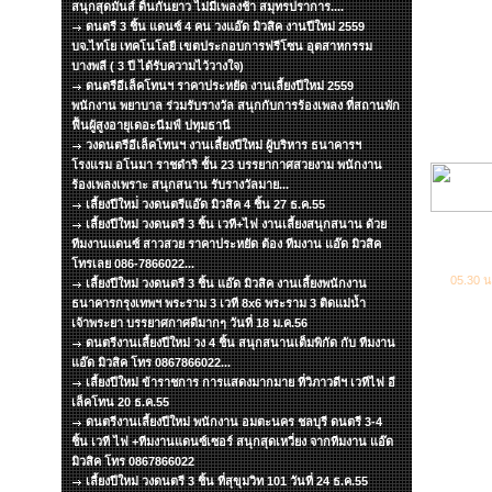
สนุกสุดมันส์ ดิ้นกันยาว ไม่มีเพลงช้า สมุทรปราการ....
ดนตรี 3 ชิ้น แดนซ์ 4 คน วงแอ๊ด มิวสิค งานปีใหม่ 2559
บจ.ไทโย เทคโนโลยี เขตประกอบการฟรีโซน อุตสาหกรรม
บางพลี ( 3 ปี ได้รับความไว้วางใจ)
ดนตรีอีเล็คโทนฯ ราคาประหยัด งานเลี้ยงปีใหม่ 2559
พนักงาน พยาบาล ร่วมรับรางวัล สนุกกับการร้องเพลง ที่สถานพัก
ฟื้นผู้สูงอายุเดอะนีมฟ์ ปทุมธานี
วงดนตรีอีเล็คโทนฯ งานเลี้ยงปีใหม่ ผู้บริหาร ธนาคารฯ
โรงแรม อโนมา ราชดำริ ชั้น 23 บรรยากาศสวยงาม พนักงาน
ร้องเพลงเพราะ สนุกสนาน รับรางวัลมาย...
เลี้ยงปีใหม่่ วงดนตรีแอ๊ด มิวสิค 4 ชิ้น 27 ธ.ค.55
เลี้ยงปีใหม่ วงดนตรี 3 ชิ้น เวที+ไฟ งานเลี้ยงสนุกสนาน ด้วย
ทีมงานแดนซ์ สาวสวย ราคาประหยัด ต้อง ทีมงาน แอ๊ด มิวสิค
โทรเลย 086-7866022...
05.30 น
เลี้ยงปีใหม่ วงดนตรี 3 ชิ้น แอ๊ด มิวสิค งานเลี้ยงพนักงาน
ธนาคารกรุงเทพฯ พระราม 3 เวที 8x6 พระราม 3 ติดแม่น้ำ
เจ้าพระยา บรรยาศกาศดีมากๆ วันที่ 18 ม.ค.56
ดนตรีงานเลี้ยงปีใหม่ วง 4 ชิ้น สนุกสนานเต็มพิกัด กับ ทีมงาน
แอ๊ด มิวสิค โทร 0867866022...
เลี้ยงปีใหม่ ข้าราชการ การแสดงมากมาย ที่วิภาวดีฯ เวทีไฟ อี
เล็คโทน 20 ธ.ค.55
ดนตรีงานเลี้ยงปีใหม่ พนักงาน อมตะนคร ชลบุรี ดนตรี 3-4
ชิ้น เวที ไฟ +ทีมงานแดนซ์เซอร์ สนุกสุดเหวี่ยง จากทีมงาน แอ๊ด
มิวสิค โทร 0867866022
เลี้ยงปีใหม่ วงดนตรี 3 ชิ้น ที่สุขุมวิท 101 วันที่ 24 ธ.ค.55