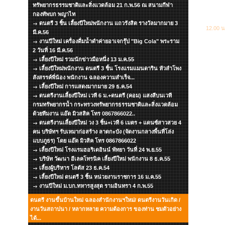
ทรัพยากรธรรมชาติและสิ่งแวดล้อม 21 ก.พ.56 ณ สนามกีฬา
กองทัพบก พญาไท
ดนตรี 3 ชิ้น เลี้ยงปีใหม่พนักงาน แถวรังสิต รางวัลมากมาย 3
12.00 น
มี.ค.56
งานปีใหม่ เครื่องดื่มน้ำดำค่ายอาเจกรุ๊ป "Big Cola" พระราม
2 วันที่ 16 มี.ค.56
เลี้ยงปีใหม่ รวมนักข่าวมือหนึ่ง 13 ม.ค.55
เลี้ยงปีใหม่พนักงาน ดนตรี 3 ชิ้น โรงแรมแมนดาริน หัวลำโพง
สังสรรค์พี่น้อง พนักงาน ฉลองความสำเร็จ...
เลี้ยงปีใหม่ การแสดงมากมาย 29 ธ.ค.54
ดนตรีงานเลี้ยงปีใหม่ เวที 6 ม.+ดนตรี (คอม) แสงสีบนเวที
กรมทรัพยากรน้ำ กระทรวงทรัพยากรธรรมชาติและสิ่งแวดล้อม
ด้วยทีมงาน แอ๊ด มิวสสิค โทร 0867866022..
ดนตรีงานเลี้ยงปีใหม่ วง 3 ชิ้น+เวที 6 เมตร + แดนซ์สาวสวย 4
คน บริษัทฯ รับเหมาก่อสร้าง ลาดกะบัง (จัดงานกลางพื้นที่โล่ง
แบบภูธร) โดย แอ๊ด มิวสิค โทร 0867866022
เลี้ยงปีใหม่ โรงแรมฮอริเดอินน์ พัทยา วันที่ 24 พ.ย.55
บริษัท วัฒนา อีเลคโทรนิค เลี้ยงปีใหม่ พนักงาน 8 ธ.ค.55
เลี้ยงผู้บริหาร โลตัส 23 ธ.ค.54
เลี้ยงปีใหม่ ดนตรี 3 ชิ้น หน่วยงานราชการ 16 ม.ค.55
งานปีใหม่ ม.บก.ทหารสูงสุด รามอินทรา 4 ก.พ.55
ดนตรี งานขึ้นบ้านใหม่ ฉลองสำนักงานฯใหม่/ ดนตรีงานวันเกิด /
งานวันสถาปนา / หลากหลาย ความต้องการ ของท่าน ชมตัวอย่าง
ได้...