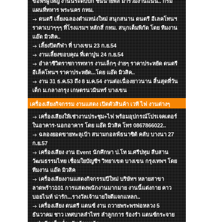
ขอพรผู้ใหญ่ งานนี้ระดับบิ๊ก ชั้นนายพล มาร่วมงานแน่น.. กรม
แผนที่ทหาร พระนคร กทม.
ดนตรี เลี้ยงฉลองตำแหน่งใหม่ สนุกสนาน ดนตรี อีเลคโทนฯ
ราคาเบาๆๆๆ ที่โรงแรมฯ หลักสี่ กทม. สนุกเต็มพิกัด โดย ทีมงาน
แอ๊ด มิวสิค..
เลี้ยงปิดกีฬา ที่ บางเขน 23 ก.ย.54
งานเลี้ยงขอบคุณ ที่เตาปูน 24 ก.ย.54
อำลาชีวิตราชการทหาร งานเล็กๆ ง่ายๆ ราคาประหยัด ดนตรี
อีเล็คโทนฯ ราคาประหยัด...โดย แอ๊ด มิวสิค..
งาน 31 ธ.ค.53 ถึง 8 ม.ค.54 งานต่อเนื่องยาวนาน สิ้นสุดที่วัน
เด็ก ม.กลางกรุง เกษตรนวมินทร์ บางเขน
เครื่องเสียงกิจกรรม งานแสดง เปิดตัวสินค้า เวที ไฟ งานต่างๆ
เครื่องเสียงให้เช่างานประชุม+ไฟ พร้อมอุปกรณ์โปรเจคเตอร์
ในอาคาร-นอกอาคาร โดย แอ๊ด มิวสิค โทร 0867866022..
ฉลองยอดขายทะลุเป้า สนามกอลฟ์ธนาซิต้ คลับ บางนา 27
ก.ย.57
เครื่องเสียง งาน Event นักศึกษา ป.โท ม.ศรีปทุม สืบสาน
วัฒนธรรมไทย เชื่อมใยบัญชีฯ วิทยาเขต บางเขน กรุงเทพฯ โดย
ทีมงาน แอ๊ด มิวสิค
เครื่องเสียงงานแสดงกิจกรรมปีใหม่ บริษัทฯ หลายสาขา
ลาดพร้าว101 การแสดงพนักงานมากมาย งานนี้แต่งกาย คาว
บอยไนท์ น่ารัก...รางวัลเจ้านายใจดีแจกแหลก..
เครื่องเสียง ดนตรี แดนซ์ งาน ถวายพระพรพ่อหลวง 5
ธันวาคม ชาว เทศบาลลำไทร ลำลูกการ ร้องรำ แดนซ์กระจาย