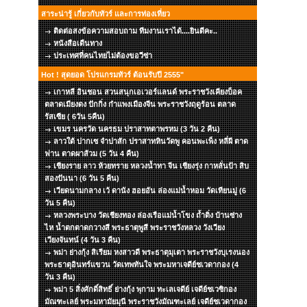
สาระน่ารู้ เกี่ยวกับทัวร์ และการท่องเที่ยว
ติดต่อสงข้อความสอบถาม ทีมงานเราได้....ยินดีคะ..
หนังสือเดืนทาง
ประเทศที่คนไทยไม่ต้องขอวีซ่า
Hot ! สุดยอด โปรแกรมทัวร์ ต้อนรับปี 2555"
เกาหลี อินชอน สวนสนุกเอเวอร์แลนด์ พระราชวังเคียงบ็อค
ตลาดเมียงดง ปักกิ่ง กำแพงเมืองจีน พระราชวังฤดูร้อน ตลาด
รัสเซีย ( 6วัน 5คืน)
เขมร นครวัด นครธม ปราสาทตาพรหม (3 วัน 2 คืน)
ลาวใต้ ปากเซ จำปาสัก ปราสาทหินวัดพู คอนพะเพ็ง หลี่ผี ตาด
ฟาน ตาดผาส้วม (5 วัน 4 คืน)
เชียงราย ลาว ห้วยทราย หลวงน้ำทา จีน เชียงรุ่ง กาหลั่นป้า สิบ
สองปันนา (6 วัน 5 คืน)
เวียดนามกลาง เว้ ดานัง ฮอยอัน ล่องแม่น้ำหอม วัดเทียนมู่ (6
วัน 5 คืน)
หลวงพระบาง วัดเชียงทอง ล่องเรือแม่น้ำโขง ถ้ำติ่ง บ้านซ่าง
ไห น้ำตกตาดกวางสี พระธาตุพูสี พระราชวังหลวง วังเวียง
เวียงจันทน์ (4 วัน 3 คืน)
พม่า ย่างกุ้ง สิเรียม หงสาวดี พระธาตุมุเตา พระราชวังบุเรงนอง
พระธาตุอินทร์แขวน วัดเทพทันใจ พระมหาเจดีย์ชเวดากอง (4
วัน 3 คืน)
พม่า 5 สิ่งศักดิ์สิทธิ์ ย่างกุ้ง พุกาม ทะเลเจดีย์ เจดีย์ชเวซิกอง
มัณฑะเลย์ พระมหามัยมุนี พระราชวังมัณฑะเลย์ เจดีย์ชเวดากอง