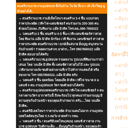
•
ค่าเ
ดนตรีงานบวช งานอุปสมบท ทั้งในบ้าน ในวัด ทั้งวง เวที เล็กใหญ่ ดู
•
ค่าว
ตัวอย่างได้..
•
สัมภ
ดนตรีงานบวช งานอีเล็คโทนฯ ดนตรีวง 3-4 ชิ้น แบบง่ายๆ
ราคาประหยัด เวที+ไฟ+แดนซ์เซอร์ คนร่วมงาน 200-300 คน
•
ค่ามั
ด้วยงบไม่แพง..กับทีมงาน แอ๊ด มิวสิค โทรเลย..086-7866022
วงดนตรีวง 3 ชิ้น ดนตรีวง 4-5 ชิ้น+เวที+แดนซ์เซอร์สาวสวย
•
ค่าม
โดย ทีมงาน แอ๊ด มิวสิค นักร้อง เวที ทีมงาน แดนซ์เซอร์ สาวสวย
•
ค่าป
ราคาประหยัด ดนตรีงานบวช / ฤกษ์เย็นสบาย อิ่มบุญ สนุกสนาน
กันถ้วนหน้า รวมผลงานต่างๆ มาฝาก...โทร 0867866022 แอ๊ด
อัตรานี้
มิวสิค สอบถามได้ครับ
วงดนตรีงานบวช,อุปสมบท รวมผลงาน รูปแบบที่ทีมงานเรานำ
เสนอ โดย วงแอ๊ด มิวสิค ทั้ง แดนซ์สาวสวยไม่โป้ และ รูปแบบ
•
ค่าท
เวทีงานกลางแจ้ง ชมตัวอย่างงานที่เราไปทำการแสดงได้ หรือ
ล่า )
สอบถาม โทร 0867866022..แอ๊ด มิวสิค ครับ
วงดนตรี 3 ชิ้น ยอดนิยม โดยแอ๊ด มิวสิค เวทีไฟ ขนาด 6 ม
•
ค่าใ
แดนซ์ 4 คน งานอุปสมบท วัดฯ ชมตัวอย่างได้ครับ
โทรศั
ดนตรีงานอุปสมบท/ดนตรีงานบวช เวที+ไฟ+แดนซ์เซอร์ 4 คน
กลางลานวัดฯ อากาศวันนี้ ถึงจะร้อนไป ทุกคนมาร่วมงานบุญ มี
•
ค่าภา
ความสุขกันถ้วนหน้า ขอบคุณเจ้าภาพมาก ครับ....โดย วงแอ๊ด
มิวสิค..
(กรณี
ดนตรีอีเลคโทนฯ ราคาประหยัด จำนวนคนไม่มาก งานอุปสม
บทสไตส์คนรุ่นใหม่ ร.ร.หอวัง ลาดพร้าว กทม.
การสำรอง
วงดนตรี 3 ชิ้น / ดนตรีอีเลคโทน(คอม) แดนซ์ สาวสวย งาน
บวช อุปสมบท วันดีงานเต็ม ....อิ่มบุญกันถ้วนหน้า..ขอบคุณเจ้า