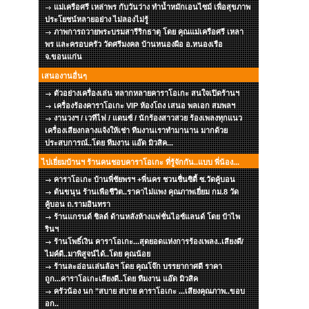
แม่เครือศรี เหล่าพร กับวันว่าง ทำน้ำหมักเอนไซม์ เพื่อสุขภาพ
ประโยชน์หลายอย่าง ไม่ลองไม่รู้
ภาพการถวายพระบรมสารีริกธาตุ โดย คุณแม่เครือศรี เหลา
พร และครอบครัว วัดศรีมงคล บ้านหนองผือ อ.หนองเรือ
จ.ขอนแก่น
เสนองานอื่นๆ
ตัวอย่างเครื่องเล่น หลากหลายคาราโอเกะ สนใจเปิดร้านฯ
เครื่องร้องคาราโอเกะ VIP ห้องโถง เสนอ พลเอก สมพลฯ
งานวงฯ / เวทีไฟ / แดนซ์ / นักร้องสาวสวย ร้องเพลงทุกแนว
เครื่องเสียงกลางแจ้งให้เช่า ทีมงานเราทำมานาน มากด้วย
ประสบการณ์..โดย ทีมงาน แอ๊ด มิวสิค...
ไปเยี่ยมบ้านฯ ร้านคนชอบคาราโอเกะ ที่รู้จักกัน..แบบ พี่น้อง...
คาราโอเกะ บ้านพี่ชัยพรฯ +พี่นคร ชวนชื่นซิตี้ ซ.วัดคู้บอน
ต้นขนุน ร้านเพือชีวิต..ราคาไม่แพง คุณภาพเยี่ยม กม.8 วัด
คู้บอน ถ.รามอินทรา
ร้านแกรนด์ ชิลด์ ด้านหลังห้างแฟชั่นไอซ์แลนด์ โดย ป๋าไพ
รินฯ
ร้านโพธิ์เงิน คาราโอเกะ...สุดยอดแห่งการร้องเพลง..เสียงดี/
ไมค์ดี..มาพิสูจน์ได้..โดย คุณน้อย
ร้านละอ่อนเล่นล้อฯ โดย คุณโจ๊ก บรรยากาศดี ราคา
ถูก...คาราโอเกะเสียงดี..โดย ทีมงาน แอ๊ด มิวสิค
ครัวน้อง นก "สบาย สบาย คาราโอเกะ ...เสียงคุณภาพ..ขอบ
อก..