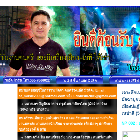
"แอ๊ด มิวสิค โทร.086-7866022 "
วง 3-5 ชิ้น / แอ๊ด มิวสิค
งานวงฯ / เวทีไฟ 
หมายเลขบัญชีในการวางมัดจำ ดนตรีวงแอ๊ด มิวสิค / Email :
เจาะลึกเ
at_music2005@hotmail.com หรือ udomsin2005@gmail.com
มัจฉาปูชเ
หมายเลขบัญชีธนาคาร กรุงไทย /กสิกรไทย (มัดจำค่าจ้าง
เมืองปะฏ
30%) หรือ บางส่วน
เนปาลี (5
ดนตรีงานเลี้ยงรุ่น @คืนสู่เหย้า / ฉลองเรียนจบ/ฉลองความสำเร็จ /
NP 002 : 
งานมหาลัย งานแสดงนักเรียน ราคาประหยัด เพื่อน้องๆ นักศึกษา
ชมตัวอย่างได้ ครับ
วงดนตรี 4 ชิ้น แดนซ์เซอร์ 6 นาง งานเลี้ยงรุ่น / ดนตรีงานคืน