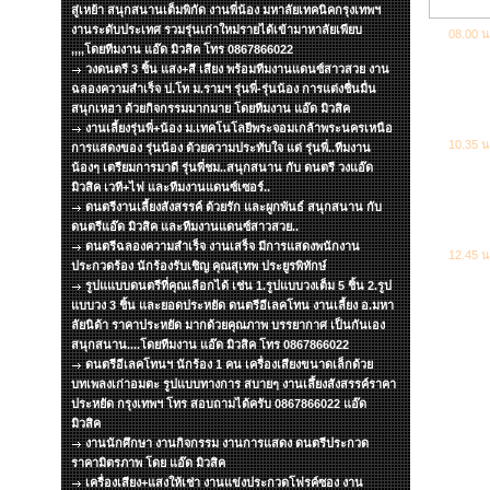
สู่เหย้า สนุกสนานเต็มพิกัด งานพี่น้อง มหาลัยเทคนิคกรุงเทพฯ
งานระดับประเทศ รวมรุ่นเก่าใหม่รายได้เข้ามาหาลัยเพียบ
08.00 น
,,,,โดยทีมงาน แอ๊ด มิวสิค โทร 0867866022
วงดนตรี 3 ชิ้น แสง+สี เสียง พร้อมทีมงานแดนซ์สาวสวย งาน
ฉลองความสำเร็จ ป.โท ม.รามฯ รุ่นพี่-รุ่นน้อง การแต่งชื่นมื่น
สนุกเหฮา ด้วยกิจกรรมมากมาย โดยทีมงาน แอ๊ด มิวสิค
งานเลี้ยงรุ่นพี่+น้อง ม.เทคโนโลยีพระจอมเกล้าพระนครเหนือ
10.35 น
การแสดงของ รุ่นน้อง ด้วยความประทับใจ แด่ รุ่นพี่..ทีมงาน
น้องๆ เตรียมการมาดี รุ่นพี่ชม..สนุกสนาน กับ ดนตรี วงแอ๊ด
มิวสิค เวที+ไฟ และทีมงานแดนซ์เซอร์..
ดนตรีงานเลี้ยงสังสรรค์ ด้วยรัก และผูกพันธ์ สนุกสนาน กับ
ดนตรีแอ๊ด มิวสิค และทีมงานแดนซ์สาวสวย..
ดนตรีฉลองความสำเร็จ งานเสร็จ มีการแสดงพนักงาน
12.45 น
ประกวดร้อง นักร้องรับเชิญ คุณสุเทพ ประยูรพิทักษ์
รูปแแบบดนตรีที่คุณเลือกได้ เช่น 1.รูปแบบวงเต็ม 5 ชิ้น 2.รูป
แบบวง 3 ชิ้น และยอดประหยัด ดนตรีอีเลคโทน งานเลี้ยง อ.มหา
ลัยนิด้า ราคาประหยัด มากด้วยคุณภาพ บรรยากาศ เป็นกันเอง
สนุกสนาน....โดยทีมงาน แอ๊ด มิวสิค โทร 0867866022
ดนตรีอีเลคโทนฯ นักร้อง 1 คน เครื่องเสียงขนาดเล็กด้วย
บทเพลงเก่าอมตะ รูปแบบทางการ สบายๆ งานเลึ้ยงสังสรรค์ราคา
ประหยัด กรุงเทพฯ โทร สอบถามได้ครับ 0867866022 แอ๊ด
มิวสิค
งานนักศึกษา งานกิจกรรม งานการแสดง ดนตรีประกวด
ราคามิตรภาพ โดย แอ๊ด มิวสิค
เครื่องเสียง+แสงให้เช่า งานแข่งประกวดโฟรค์ซอง งาน