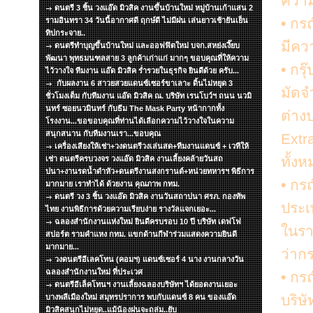
ความ
ดนตรี 3 ชิ้น วงแอ๊ด มิวสิค งานขึ้นบ้านใหม่ หมู่บ้านเก้าแสน 2
•
กรณ
รามอินทรา 34 วันนี้อากาศดี ฤกษ์ดี ไม่มีฝน เล่นยาวเช้ายันเย็น
ทิปกระจาย..
มีคว
ดนตรีทำบุญขึ้นบ้านใหม่ และออฟฟิตใหม่ บจก.สหย่งเงี๊ยบ
พัฒนา พุทธมนฑลสาย 3 ลูกค้าเก่าแก่ มากๆ ขอบคุณที่ให้ความ
•
กรุ๊
ไว้วางใจ ทีมงาน แอ๊ด มิวสิค ร่ำรวยในธุรกิจ ยินดีด้วย ครับ...
กับผลงาน 6 สาวยสวยแดนซ์เซอร์ขาเลาะ ดิ้นไม่หยุด 3
มัดจ
ชั่วโมงเต็ม กับทีมงาน แอ๊ด มิวสิค ณ. บริษัท เรนโบว์ฯ ถนน นวมิ
นทร์ ซอยนวมินทร์ กับธีม The Mask Party หน้ากากทั้ง
ต่าง
โรงงาน...ขอขอบคุณที่ท่านได้เลือกความไว้วางใจในความ
สนุกสนาน กับทีมงานเรา...ขอบคุณ
Extra
เครื่องเสียงให้เช่า+วงดนตรีวงเล่นสด+ทีมงานแดนซ์ + เวทีให้
ทั้ง
เช่า ดนตรีครบวงจร วงแอ๊ด มิวสิค งานเลี้ยงคล้ายวันสถ
ปนา+งานรดน้ำดำหัว+ดนตรีงานสงกรานต์+หน่วยทหารฯ พิธีการ
•
กรณี
มากมาย เราทำได้ ด้วยงาน คุณภาพ กทม.
ดนตรี วง 3 ชิ้น วงแอ๊ด มิวสิค งานวันสถาปนา ศรภ. กองทัพ
ประเ
ไทย งานพิธีการด้วยความเรียบง่าย รางวัลแจกเยอะ...
ฉลองสำนักงานแห่งใหม่ ยินดีครบรอบ 10 ปี บริษัท เดฟโฟ
ในรา
สปอร์ต รามคำแหง กทม. แขกด้านกีฬาร่วมแสดงความยินดี
มากมาย...
ว่ากร
วงดนตรีอีเลคโทน (คอมฯ) แดนซ์เซอร์ 4 นาง งานกลางวัน
ฉลองสำนักงานใหม่ ที่ประเวศ
•
กรณ
ดนตรีอีเล็คโทนฯ งานเลี้ยงฉลองบริษัทฯ ได้ยอดงานเยอะ
บริษ
บางพลีเมืองใหม่ สมุทรปราการ พบกับแดนซ์ 8 คน ของแอ๊ด
มิวสิคสนุกไม่หยุด..แม้น้องฝนจะถล่ม..ยับ