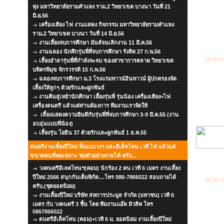
ทุ่ง มหาวิทยาลัยรามคำแหง ราม.2 วิทยาเขต บางนา วันที่ 21
มิ.ย.56
เครื่องเสียง ไฟ งานแสดง กิจกรรม มหาวิทยาลัยรามคำแหง
ราม.2 วิทยาเขต บางนา วันที่ 14 มิ.ย.56
งานเลี้ยงจบการศึกษา มันส์จนเลิกงาน 11 มี.ค.56
งานฉลอง นักศึกรุ่นพี่ที่จบการศึกษา รังสิต 27 ก.พ.56
19.00 น
เลี้ยงอำลารุ่นพี่ที่กำลังจะจบ ของสาขาการตลาด วิทยาเขต
บพิตรพิมุข จักรวรรดิ 15 ก.พ.56
ฉลองจบการศึกษา ม.3 โรงแรมทาวน์อินทาวน์ ผู้ปกครองจัด
เลี้ยงให้ลูกๆ ด้วยรักและผูกพันธ์
งานคืนสู่เหย้านักศึกษา เลี้ยงรุ่นพี่ รุ่นน้อง เครื่องเสียง+ไฟ
เครื่องดนตรี แล้วแต่ท่านต้องการ ทีมงานเราจัดให้
เลี้ยงแสดงความยินดีกับรุ่นพี่ที่จบการศึกษา 3-9 มี.ค.55 (งาน
อบอุ่นแบบพี่น้อง)
เลี้ยงรุ่น โยธิน 37 ด้วยรักและผูกพันธ์ 1 ธ.ค.55
ดนตรีงานเลี้ยงปีใหม่ ทั้งแบบวงฯ และอีเล็คโทน เวที ไฟ แล้วแต่
ขนาดคนที่พอเหมาะ ชมตัวอย่างงานได้ ครับ...
วงดนตรีอีเลคโทนฯ(คอม) นักร้อง 2 คน เวที 6 เมตร งานเลี้ยง
ปีใหม่ 2566 สนุกกันเต็มพิกัด....โทร 086-7866022 สอบถามได้
06.30 น
ครับ.(ชุดยอดนิยม)
งานเลี้ยงปีใหม่ บริษัท สหการประมูล จำกัด (มหาชน) เวที 6
เมตร กับ วงดนตรี 3 ชิ้น โดย ทีมงานแอ๊ด มิวสิค โทร
0867866022
ดนตรีอีเล็คโทน (คอม)+เวที 6 ม. ยอดนิยม งานเลี้ยงปีใหม่