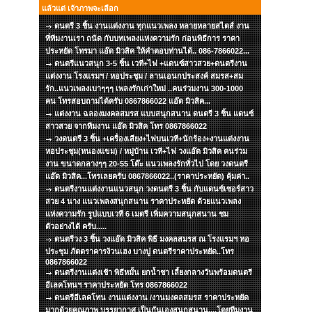
แล้วแต่ เจ้าภาพจะเลือก
ดนตรี 3 ชิ้น งานแต่งงาน ทุกแนวเพลง หลายหลายสไตส์ งาน
ที่ทีมงานเรา ถนัด กับบทเพลงแห่งความรัก ก่อนพิธีการ ราคา
ประหยัด โทรมา แอ๊ด มิวสิค ให้คำตอบท่านได้.. 086-7866022...
ดนตรีแนวสนุก 3-5 ชิ้น เวที+ไฟ +แดนซ์สาวสวย+ดนตรีงาน
แต่งงาน โรงแรมฯ / หอประชุม / ลานเอนกประสงค์ สมรส+สม
รัก..แนวเพลงเบาๆๆๆ เพลงรักเก่าใหม่ ..คนร่วมงาน 300-1000
คน โทรสอบถามได้ครับ 0867866022 แอ๊ด มิวสิค...
แต่งงาน ฉลองมงคลสมรส แบบสนุกสนาน ดนตรี 3 ชิ้น แดนซ์
สาวสวย จากทีมงาน แอ๊ด มิวสิค โทร 0867866022
วงดนตรี 3 ชิ้น +เครื่องเสียง+ไฟบนเวที+นักร้อง+งานแต่งงาน
หอประชุม(หนองแขม) / หมู่บ้าน เวที+ไฟ วงแอ๊ด มิวสิค คนร่วม
งาน ขนาดกลางๆๆ 20-55 โต๊ะ แนวเพลงรักทั่วไป โดย วงดนตรี
แอ๊ด มิวสิค...โทรเลยครับ 0867866022..(ราคาประหยัด) คุ้มค่า..
ดนตรีงานแต่งงานแนวสนุก วงดนตรี 3 ชิ้น กับแดนซ์เซอร์สาว
สวย 4 นาง แนวเพลงสนุกสนาน ราคาประหยัด ด้วยแนวเพลง
แห่งความรัก รูปแบบเวที 6 เมตรี เพิ่มความสนุกสนาน ชม
ตัวอย่างได้ ครับ.....
ดนตรีวง 3 ชิ้น วงแอ๊ด มิวสิค พิธี มงคลสมรส ณ โรงแรมฯ หอ
ประชุม ภัตตราคารง้วนเฮง บางปู ดนตรีราคาประหยัด..โทร
0867866022
ดนตรีงานแต่งเช้า พิธีหมั้น ยกน้ำชา เลี้ยงกลางวันพร้อมดนตรี
อีเลคโทนฯ ราคาประหยัด โทร 0867866022
ดนตรีอีเลคโทน งานแต่งงาน /งานมงคลสมรส ราคาประหยัด
มากด้วยคุณภาพ บรรยากาศ เป็นกันเองสนุกสนาน....โดยทีมงาน