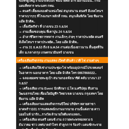
ขอพรผู้ใหญ่ งานนี้ระดับบิ๊ก ชั้นนายพล มาร่วมงานแน่น.. กรม
แผนที่ทหาร พระนคร กทม.
ดนตรี เลี้ยงฉลองตำแหน่งใหม่ สนุกสนาน ดนตรี อีเลคโทนฯ
ราคาเบาๆๆๆ ที่โรงแรมฯ หลักสี่ กทม. สนุกเต็มพิกัด โดย ทีมงาน
แอ๊ด มิวสิค..
เลี้ยงปิดกีฬา ที่ บางเขน 23 ก.ย.54
งานเลี้ยงขอบคุณ ที่เตาปูน 24 ก.ย.54
อำลาชีวิตราชการทหาร งานเล็กๆ ง่ายๆ ราคาประหยัด ดนตรี
อีเล็คโทนฯ ราคาประหยัด...โดย แอ๊ด มิวสิค..
งาน 31 ธ.ค.53 ถึง 8 ม.ค.54 งานต่อเนื่องยาวนาน สิ้นสุดที่วัน
เด็ก ม.กลางกรุง เกษตรนวมินทร์ บางเขน
เครื่องเสียงกิจกรรม งานแสดง เปิดตัวสินค้า เวที ไฟ งานต่างๆ
เครื่องเสียงให้เช่างานประชุม+ไฟ พร้อมอุปกรณ์โปรเจคเตอร์
ในอาคาร-นอกอาคาร โดย แอ๊ด มิวสิค โทร 0867866022..
ฉลองยอดขายทะลุเป้า สนามกอลฟ์ธนาซิต้ คลับ บางนา 27
ก.ย.57
เครื่องเสียง งาน Event นักศึกษา ป.โท ม.ศรีปทุม สืบสาน
วัฒนธรรมไทย เชื่อมใยบัญชีฯ วิทยาเขต บางเขน กรุงเทพฯ โดย
ทีมงาน แอ๊ด มิวสิค
เครื่องเสียงงานแสดงกิจกรรมปีใหม่ บริษัทฯ หลายสาขา
ลาดพร้าว101 การแสดงพนักงานมากมาย งานนี้แต่งกาย คาว
บอยไนท์ น่ารัก...รางวัลเจ้านายใจดีแจกแหลก..
เครื่องเสียง ดนตรี แดนซ์ งาน ถวายพระพรพ่อหลวง 5
ธันวาคม ชาว เทศบาลลำไทร ลำลูกการ ร้องรำ แดนซ์กระจาย