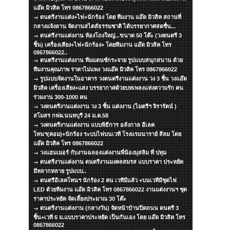
แอ๊ด มิวสิค โทร 0867866022
ดนตรีงานแต่ง+ไฟ+นักร้อง โดย ทีมงาน แอ๊ด มิวสิค สถานที่
กลางแจ้งลาน จัดงานสไตส์ธรรมชาติ ได้บรรยากาศสดชื่น...
ดนตรีงานแต่งงาน ห้องโถงใหญ่...ขนาด 50 โต๊ะ (วงดนตรี 3
ชิ้น) เครื่องเสียง+ไฟ+นักร้อง+ โดยทีมงาน แอ๊ด มิวสิค โทร
0867866022..
ดนตรีงานแต่งงาน ทีมแดนซ์กระจาย รูปแบบสนุกสนาน ด้วย
ทีมงานคุณภาพ ราคาไม่แพง วงแอ๊ด มิวสิค โทร 0867866022
รูปแบบจัดงานในอาคาร วงดนตรีงานแต่งงาน วง 3 ชิ้น วงแอ๊ด
มิวสิค เครื่องเสียง+แสง บรรยากาศด้วยบทเพลงแห่งความรัก คน
ร่วมงาน 300-1000 คน
วงดนตรีงานแต่งงาน วง 3 ชิ้น แต่งงาน (ไมตรีฯ จิรารัตน์ )
สโมสร กฟผ.นนทบุรี 24 ม.ค.58
วงดนตรีงานแต่งงาน แบบพิธีการ อลังกาล อีเลค
โทนฯ(คอม)+นักร้อง ระบบไฟบนเวที โรงแรมนาราย์ สีลม โดย
แอ๊ด มิวสิค โทร 0867866022
วงแฮมเมอร์ กับงานฉลองแต่งงานพี่น้องมุสลิม ที่ ปทุม
ดนตรีงานแต่งงาน ดนตรีงานมงคลสมรส แบบราคา ประหยัด
มีหลากหลาย รูปแบบ..
ดนตรีอีเลคโทนฯ นักร้อง 2 คน เวทีมีแล้ว +บนเวทีมีชุดไฟ
LED ด้วยทีมงาน แอ๊ด มิวสิค โทร 0867866022 งานแต่งงานฯ ชุด
ราคาประหยัด จัดเลี้ยงประมาณ 30 โต๊ะ
ดนตรีงานแต่งงาน (กลางวัน) จัดหน้าบ้านปิดถนน ดนตรี 3
ชิ้น+เวที 6 ม.แบบราคาประหยัด เป็นกันเอง โดย แอ๊ด มิวสิค โทร
0867866022