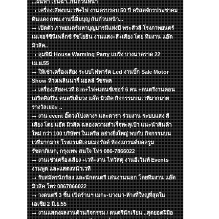
...ฝนฟ้า เย็นฉ่ำ..กันถ้วนหน้า
เครื่องเสียงบนเวที+ไฟ งานครบรอบ 50 ปี คริสตจักรประชาคม
ดินแดง กทม.งานนี้อิ่มบุญ กันถ้วนหน้า...
เปิดตัว ภาพยนตร์มหาบุญบารมีแห่งปี พระสีวลี โรงภาพยนตร์
เมเจอร์ซีนีเพล็กซ์ รัชโยธิน งานแสง+สี+เสียง โดย ทีมงาน แอ๊ด
มิวสิค..
ลุมพินี House Warming Party แบริ่ง บางนาตราด 22
เม.ย.55
ให้เช่าเครื่องเสียง ระบบไฟพาร์ค Led งานบิ๊ก Sale Motor
Show ห้างเพลินนารี่ มอลล์ วัชรพล
เครื่องเสียง+เวที 8 m+ไฟ+แดนซ์เซอร์ 6 คน +ดนตรีงานคอน
เสริตศิลปิน ดนตรีเต็มวง แอ๊ด มิวสิค กิจกรรมบนเวทีมากมาย
รางวัลเยอะ ..
งาน event อิ๊ดวงโปงลางฯ และดารา ร่วมงาน ระบบแสง สี
เสียง โดย แอ๊ด มิวสิค ฉลองความสำเร็จทะลุเป้า แนะนำสินค้า
ใหม่ กว่า 100 บริษัทฯ ในเครือ อย่างยิ่งใหญ่ พบกับ กิจกรรมบน
เวทีมากมาย โรงแรมดิเอมเมอรัลด์ ห้องแกรนด์บอลรูม
รัชดาภิเษก, กรุงเทพ สนใจ โทร 086-7866022
งานเช่าเครื่องเสียง +เวที+งาน ไทวัสดุ งานอีเว้นท์ Events
งานพูด และแสดงหน้าเวที
รับสมัครนักร้อง และนักดนตรี เล่นงานนอก โดยทีมงาน แอ๊ด
มิวสิค โทร 0867866022
วงดนตรี 3 ชิ้น เปิดร้านฯ เมกะ-บางนา-ห้างที่ใหญ่ที่สุดใน
เอเชีย 2 มิ.ย.55
งานแสดงผลงานด้านกิจกรรม / ดนตรีนักเรียน ..สุดยอดฝีมือ