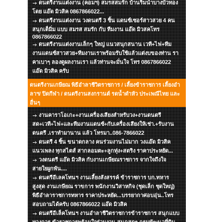
ดนตรีงานแต่งงาน (คอมฯ) สมรสสมรัก บ้านริมน้ำบางบัวทอง
โดย แอ๊ด มิวสิค 0867866022...
ดนตรีงานแต่งงาน วงดนตรี 3 ชิ้น แดนซ์เซอร์สาวสวย 4 คน
สนุกเต็มิ่ม แบบ สมรส สมรัก กับ ทีมงาน แอ๊ด มิวสคโทร
0867866022
ดนตรีงานแต่งงานเล็กๆ ใหญ่ แนวสนุกสนาน เวที+ไฟ+ทีม
งานแดนซ์สาวสวย+ทีมงานเราพร้อมรับใช้แล้วแต่งบของท่าน รา
คาเบาๆ ลองดูผลงานเรา แล้วท่านจะมั่นใจ โทร 0867866022
แอ๊ด มิวสิค ครับ
ดนตรีงานเกษียณ พิธีอำลาชีวิตราชการ / เลี้ยงข้าราชการ เลี้ยงอำ
ลาฯ/ ปิดกีฬา / ดนตรีงานสงกรานต์ รดน้ำดำหัว ประเพณีไทย และ
อื่นๆ
งานคาราโอเกะ+งานเครื่องเสียงสำหรับวง+งานดนตรี
สด+เวที+ไฟ+และทีมงานแดนซ์+กับเครื่องเสียงให้เช่า.+รับงาน
ดนตรี .เราทำมานาน แล้ว โทรมา..086-7866022
ดนตรี 4 ชิ้น ขนาดกลาง คนร่วมงานไม่มาก วงแอ๊ด มิวสิค
แนวเพลง ทุกสไตส์ สากลอมตะ+ลูกทุ่ง+สตริง ราคาประหยัด...
วงดนตรี แอ๊ด มิวสิค กับงานเกษียณราชการ จากใจถึงใจ
สายใยผูกพัน....
ดนตรีอีเลคโทนฯ งานเลี้ยงสังสรรค์ ข้าราชการ บก.ทหาร
สูงสุด งานเกษียณ ราขการ พนักงานวิสาหกิจ (ชุดเล็ก ชุดใหญ่)
พิธีอำลาราชการทหาร ราคาประหยัด...บรรยากาศอบอุ่น..โทร
สอบถามได้ครับ 0867866022 แอ๊ด มิวสิค
ดนตรีอีเล็คโทนฯ งานอำลาชีวิตราชการข้าราชการ สนุกแบบ