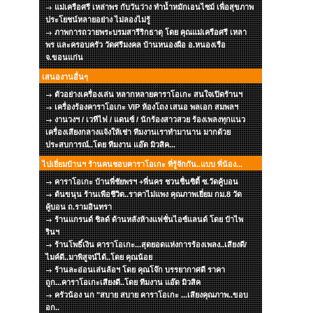
แม่เครือศรี เหล่าพร กับวันว่าง ทำน้ำหมักเอนไซม์ เพื่อสุขภาพ
ประโยชน์หลายอย่าง ไม่ลองไม่รู้
ภาพการถวายพระบรมสารีริกธาตุ โดย คุณแม่เครือศรี เหลา
พร และครอบครัว วัดศรีมงคล บ้านหนองผือ อ.หนองเรือ
จ.ขอนแก่น
เสนองานอื่นๆ
ตัวอย่างเครื่องเล่น หลากหลายคาราโอเกะ สนใจเปิดร้านฯ
เครื่องร้องคาราโอเกะ VIP ห้องโถง เสนอ พลเอก สมพลฯ
งานวงฯ / เวทีไฟ / แดนซ์ / นักร้องสาวสวย ร้องเพลงทุกแนว
เครื่องเสียงกลางแจ้งให้เช่า ทีมงานเราทำมานาน มากด้วย
ประสบการณ์..โดย ทีมงาน แอ๊ด มิวสิค...
ไปเยี่ยมบ้านฯ ร้านคนชอบคาราโอเกะ ที่รู้จักกัน..แบบ พี่น้อง...
คาราโอเกะ บ้านพี่ชัยพรฯ +พี่นคร ชวนชื่นซิตี้ ซ.วัดคู้บอน
ต้นขนุน ร้านเพือชีวิต..ราคาไม่แพง คุณภาพเยี่ยม กม.8 วัด
คู้บอน ถ.รามอินทรา
ร้านแกรนด์ ชิลด์ ด้านหลังห้างแฟชั่นไอซ์แลนด์ โดย ป๋าไพ
รินฯ
ร้านโพธิ์เงิน คาราโอเกะ...สุดยอดแห่งการร้องเพลง..เสียงดี/
ไมค์ดี..มาพิสูจน์ได้..โดย คุณน้อย
ร้านละอ่อนเล่นล้อฯ โดย คุณโจ๊ก บรรยากาศดี ราคา
ถูก...คาราโอเกะเสียงดี..โดย ทีมงาน แอ๊ด มิวสิค
ครัวน้อง นก "สบาย สบาย คาราโอเกะ ...เสียงคุณภาพ..ขอบ
อก..