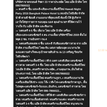
บริษัทฯ ขายรถยนต์ รัชดา 33 ราคาประหยัด โดย แอ๊ด มิวสิค โทร
0867866022
ดนตรี 4 ชิ้น แสง+สี+เสียง+งานเลี้ยงปีใหม่ Hawali Night
Party 2016 Bangkok Palace Hotel บ.เทเลอินโฟมีเดีย จำกัด
นำดี ตามดี ซ้อมดี งานออกมาที่สุดแห่งปี ต้องนิ้วให้ ผู้บริหาร
เอาใจใส่ทุกรายการ ขอบคุณ บอส คุณอำนวยฯ ที่ให้ความไว้
วางใจ กับ แอ๊ด มิวสิค และทีมงาน
วงดนตรี 4-5 ชิ้น เต็มวง โดย แอ๊ด มิวสิค เครื่อง
เสียง+แสง+แดนซ์เซอร์ 4 คน งานเลี้ยง บริษัทฯปีใหม่ 2559 ดิ้นไม่
หยุด 2 ชม. รามอินทรา กม.4
วงดนตรีแสดงสด 4 ชิ้น แสง+สี กับทีมแดนซ์สาวสวย จาก แอ๊ด
มิวสิค งานเลี้ยงปีใหม่ ไทย+จีน แต่งกายย้อนยุค แนวงานวัด
12.00 น
ฉลองความสำเร็จทะลุเป้าหลายสิบล้าน ณ 13 เหรียญ รีสอร์ท
โยธินพัฒนา
วงดนตรีงานเลี้ยงปีใหม่ เวที 8 เมตร แสงสีเสียง แดนซ์เซอร์
สาวสวย วงดนตรี 3-4 ชิ้น โดย แอ๊ด มิวสิค ดนตรีงานเลี้ยงปีใหม่
วงแอ๊ด มิวสิค...ดนตรีราคาประหยัด...งานคุณภาพ..มั่นใจด้วย
ประสบการณ์..โดย แอ๊ด มิวสิค โทร 0867866022
วงดนตรีงานเลี้ยงปีใหม่ ดนตรีงานภูธร..+ ดนตรีแบบงานวัด
+เครื่องเสียงให้เช่า+ แบบ โจ๊ะ เวที+ไฟ+แดนซ์เซอร์ราคาถูก.. ดิ้น
ไม่หยุด+แดนซ์เซอร์+ร้องเอง..มันส์ๆๆ..แดนซ์เซอร์ สาวสวย โดย
วงดนตรี แอ๊ด มิวสิค โทร 086-7866022...
วงดนตรีงานเลี้ยงปีใหม่ เวทีให้เช่า แสงสีเสียง แดนซ์เซอร์สาว
สวย / ดนตรีงานเลี้ยงสังสรรค์ / ดนตรีงานแต่ง / ดนตรีงานบวช
วงดนตรี 3-4 ชิ้น แอ๊ด มิวสิค ดนตรีงานเลี้ยงปีใหม่ สนุกสนาน