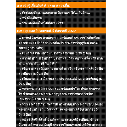
สาระน่ารู้ เกี่ยวกับทัวร์ และการท่องเที่ยว
ติดต่อสงข้อความสอบถาม ทีมงานเราได้....ยินดีคะ..
หนังสือเดืนทาง
ประเทศที่คนไทยไม่ต้องขอวีซ่า
Hot ! สุดยอด โปรแกรมทัวร์ ต้อนรับปี 2555"
เกาหลี อินชอน สวนสนุกเอเวอร์แลนด์ พระราชวังเคียงบ็อค
ตลาดเมียงดง ปักกิ่ง กำแพงเมืองจีน พระราชวังฤดูร้อน ตลาด
รัสเซีย ( 6วัน 5คืน)
เขมร นครวัด นครธม ปราสาทตาพรหม (3 วัน 2 คืน)
ลาวใต้ ปากเซ จำปาสัก ปราสาทหินวัดพู คอนพะเพ็ง หลี่ผี ตาด
ฟาน ตาดผาส้วม (5 วัน 4 คืน)
เชียงราย ลาว ห้วยทราย หลวงน้ำทา จีน เชียงรุ่ง กาหลั่นป้า สิบ
สองปันนา (6 วัน 5 คืน)
เวียดนามกลาง เว้ ดานัง ฮอยอัน ล่องแม่น้ำหอม วัดเทียนมู่ (6
วัน 5 คืน)
หลวงพระบาง วัดเชียงทอง ล่องเรือแม่น้ำโขง ถ้ำติ่ง บ้านซ่าง
ไห น้ำตกตาดกวางสี พระธาตุพูสี พระราชวังหลวง วังเวียง
เวียงจันทน์ (4 วัน 3 คืน)
พม่า ย่างกุ้ง สิเรียม หงสาวดี พระธาตุมุเตา พระราชวังบุเรงนอง
พระธาตุอินทร์แขวน วัดเทพทันใจ พระมหาเจดีย์ชเวดากอง (4
วัน 3 คืน)
พม่า 5 สิ่งศักดิ์สิทธิ์ ย่างกุ้ง พุกาม ทะเลเจดีย์ เจดีย์ชเวซิกอง
มัณฑะเลย์ พระมหามัยมุนี พระราชวังมัณฑะเลย์ เจดีย์ชเวดากอง