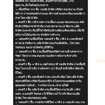
เต็มพิกัด กับ วงแอ๊ด มิวสิค...ดนตรีราคาประหยัด...งาน
คุณภาพ..มั่นใจด้วยประสบการ
เลี้ยงปีใหม่ วง 5 ชิ้น วงแอ๊ด มิวสิค บริษัทฯ สนุกสนาน สไตน์
พิธีการ การแสดงพนักงานบนเวที งานด้านแสง+เสียง+แดนซ์สาว
สวย โดย แอ๊ด มิวสิค
ดนตรี 3 ชิ้น เวที 8 เมตร งานเลี้ยง Lazada WareHouse คลัง
สินค้าบริษัทลาซาด้าจำกัด บางนาตราด กม.19 ทีมงาน แอ๊ด
มิวสิค ปะทะกับ ก๊อปปี้โชว์ ศิลปินหน้าเหมือนเสียงเหมือน เพื่อให้
พนักงานได้สนุกสนาน ช่วงพักการทำงาน
วงดนตรีงานเลี้ยงปีใหม่ วงดนตรี 3 ชิ้น เวที 6 ม.+แดนซ์เซอร์
สาวสวย กับทีมงาน แอ๊ด มิวสิค สนุกกันเต็มพิกัด....โทร 086-
7866022 สอบถามได้ครับ.(มีวีดีโอ)
วงดนตรี 4-5 ชิ้น งานเลี้ยงปีใหม่บริษัทฯ สถานที่ นครคาราฯ
รัชดา ใจกลาง กทม.สนุกสนานอลังกา พนักงานรับรางวัล
มากมาย..
18.30 น
ดนตรี 3 ชิ้น +เวที 6 ม.+ชุดไฟบนเวที วงแอ๊ด มิวสิค งานเลี้ยงปี
ใหม่ โรงงานน้ำแข็ง รามอินทรา 117 มีนบุรี ส่งท้ายปีเก่าต้อนรับ
ปีใหม่..
ดนตรี 3 ชิ้น แดนซ์เซอร์ 4 คน แสง+สี+เสียง โดย แอ๊ด มิวสิค
สังสรรค์ปีใหม่ บริษัท ปิ่นทองกรุ๊ปฯ สโมสรกรมแพทย์ทหารเรือ
สุดยอดความมันส์ ... รางวัลมากมาย..เจ้านายใจดี
ดนตรี 3 ชิ้น แอ๊ด มิวสิค งานเลี้ยงปีใหม่+งานวันเด๊ก เวที 8
เมตร. ม.แสนสิริ วัชรพล 3 ปี ที่ให้ความไว้วางใจ ทีมงานแอ๊ด
มิวสิค โทร 0867866022 ครับ
วงดนตรี 3 ชิ้น งานสังสรรค์ปีใหม่ +เวที 6 ม +แดนซ์ 4 คน งาน