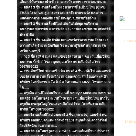
เลี้ยง บริษัทฯขนส่งนำเข้า ลาดกระบัง แจกของรางวัลมากมาย
ดนตรี 3 ชิ้น งานเลี้ยงปีใหม่ ธนาคารซีไอเอ็มบี ไทย (CIMB
THAI) โรงงานยาสูบ กระทรวงการคลัง แจกรางวัล และการ
แสดงมากมาย ฉลองชัย รายได้ทะลุเป้า..หลายร้อยล้าน
ดนตรี 3 ชิ้น งานเลี้ยงปีใหม่ เต้นกันไม่หยุด จนปิดงาน
พนักงานสายการบิน แจกรางวัล และการแสดงมากมาย สปอต์ซิตื้
ประชาชื่น
ดนตรี 3 ชิ้น วงแอ๊ด มิวสิค แดนเซอร์สาวสวย งานเลี้ยงฉลอง
07.00 น
ความสำเร็จ ธีมงานนักเรียน 'เจาะเวลาสู่วัยใส' สนุกสนานสุด
เหวี่ยง นนทบุรี
วง 3 ชิ้น เวที 6 เมตร แดนซ์เซอร์สาวสวย 4 คน งานเลี้ยงปีใหม่
พนักงาน บิ๊กซี สำโรง สนุกสดุดเหวี่ยง กับ แอ๊ด มิวสิค โทร
0867866022
งานเลี้ยงปีใหม่ วงดนตรี 3 ชิ้น ดนตรี 4 ชิ้น เวที+ไฟ และแดนซ์
เซอร์สาวสวย งานเลี้ยงพนักงาน ฉลองความสำเร็จยอดทะลุเป้า
บริษัทฯ โดย ทีมงาน แอ๊ด มิวสิค โทร 0867866022...โทรสอบถาม
ได้......
ตรุษจีน งานปีใหม่คนจีน สถานที่ MeStyle Museum Hotel วง
ดนตรีอีเลคโทนฯ(คอม) เวทีโรงแรมฯ งานเลี้ยงปีใหม่ไทย ยาวไป
ตรุษจีน ตระกูลใหญ่ โรงแรมฯเปิดใหม่ รัชดา โดยทีมงาน แอ๊ด
มิวสิค โทร 0867866022
ดนตรีงานเลี้ยงปีใหม่ วงดนตรี 3 ชิ้น (กลางวัน) แดนซ์ 4 คน
บริษัทฯ ออกแบบตกแต่ง ลาดพร้าว 101 สนุกเต็มที่แจกรางวัลปี
12.00 น
ใหม่ให้พนักงานมากมาย....
ดนตรีอีเลคโทนฯ (คอม) +เวที 6 ม.+งานเลี้ยงปีใหม่ บริษัทฯส่ง