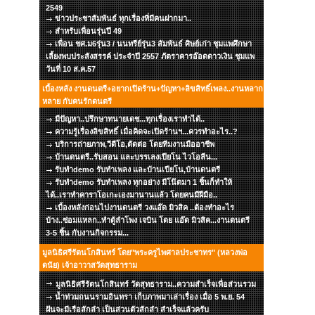
2549
ข่าวประชาสัมพันธ์ ทุกเรื่องที่มีคนฝากมา..
สำหรับเพื่อนรุ่นปี 49
เพื่อน ชศ.ม6รุ่น3 / นนทรีย์รุ่น3 สัมพันธ์ ศิษย์เก่า ชุมแพศึกษา
เลี้ยงพบประสังสรรค์ ประจำปี 2557 ภัตราคารอ๊อดดาวเงิน ชุมแพ
วันที่ 10 ส.ค.57
เบื้องหลัง งานดนตรี+อยากเปิดร้าน+ปัญหา+ลิขสิทธิ์เพลง..งานหลาก
หลาย กับคนรักดนตรี
มีปัญหา..ปรึกษาทนายเดช...ทุกเรื่องเราทำได้..
ความรู้เรื่องลิขสิทธิ์ เมื่อคิดจะเปิดร้านฯ...ควรทำอะไร..?
บริการถ่ายภาพ,วีดีโอ,ตัดต่อ โดยทีมงานมืออาชีพ
บ้านดนตรี..รับสอน และบรรเลงเปียโน ไวโอลีน...
รับทำdemo รับทำเพลง และบ้านเปียโน,บ้านดนตรี
รับทำdemo รับทำเพลง ทุกอย่าง มีโน๊ตมา 1 ชิ้นก็ทำให้
ได้..เราทำคาราโอเกะเองมานานแล้ว โดยคนมีฝีมือ..
เบื้องหลังก่อนไปงานดนตรี วงแอ๊ด มิวสิค ..ต้องทำอะไร
บ้าง..ซ่อมแหลก..ทำตู้ลำโพง เจบิน โดย แอ๊ด มิวสิค...งานดนตรี
3-5 ชิ้น กับงานกิจกรรม...
มูลนิธิศรีรัตนโกสินทร์ โดย"พระครูไพศาลประชาทร" (หลวงพ่อ
ดนัย) เจ้าอาวาสวัดสุทธาราม
มูลนิธิศรีรัตนโกสินทร์ วัดสุทธาราม..ความสำเร็จเพื่อส่วนรวม
น้ำท่วมถนนรามอินทรา เก็บภาพมาเล่าเรื่อง เมื่อ 5 พ.ย. 54
ฝันจะมีเรือสักลำ เป็นส่วนตัวสักลำ สำเร็จแล้วครับ