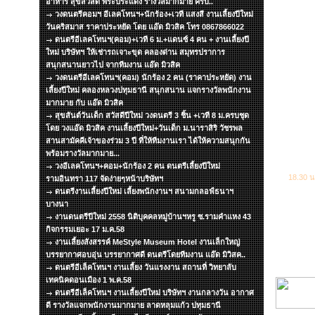
อาหาร สุขสวัสดิ์ พระประแดง รางวัลมากมาย ครับ..
วงดนตรีคอมฯ อีเลคโทนฯ+นักร้อง+เวที แสงสี งานเลี้ยงปีใหม่
วันคริสมาส ราคาประหยัด โดย แอ๊ด มิวสิค โทร 0867866022
ดนตรีอีเลคโทนฯ(คอม)+เวที 6 ม.+แดนซ์ 4 คน + งานเลี้ยงปี
ใหม่ บริษัทฯ ให้เช่ารถเจาะขุด คลองด่าน สมุทรปราการ
สนุกสนานยาวไป จากทีมงาน แอ๊ด มิวสิค
วงดนตรีอีเลคโทนฯ(คอม) นักร้อง 2 คน (ราคาประหยัด) งาน
เลี้ยงปีใหม่ คลองหลวงปทุมธานี สนุกสนาน แจกรางวัลพนักงาน
มากมาย กับ แอ๊ด มิวสิค
สุขสันต์วันเด็ก สวัสดีปีใหม่ วงดนตรี 3 ชิ้น +เวที 8 ม.ครบชุด
โดย วงแอ๊ด มิวสิค งานเลี้ยงปีใหม่+วันเด็ก ม.นาราสิริ วัชรพล
สานสามัคคีเจ้าของร่วม 3 ปี ที่ให้ทีมงานเรา ได้ให้ความสนุกกัน
พร้อมรางวัลมากมาย...
วงอีเลคโทนฯ+คอม+นักร้อง 2 คน ดนตรีเลี้ยงปีใหม่
18.30 น
รามอินทรา 117 จัดง่ายๆหน้าบริษัทฯ
ดนตรีงานเลี้ยงปีใหม่ เลี้ยงพนักงานฯ สนามกลอฟ์ธนาฯ
บางนา
งานดนตรีปีใหม่ 2558 นิติบุคคลหมู่บ้านฯหรู ซ.รามคำแหง 43
กิจกรรมเยอะ 17 ม.ค.58
งานเลี้ยงสังสรรค์ MeStyle Museum Hotel งานเล็กใหญ่
บรรยากาศอบอุ่น บรรยากาศดี ดนตรีโดยทีมงาน แอ๊ด มิวิสค..
ดนตรีอีเล็คโทนฯ งานเลี้ยง วันแรงงาน สถานที่ วิทยาลับ
เทคนิคดอนเมือง 1 พ.ค.58
ดนตรีอีเล็คโทนฯ งานเลี้ยงปีใหม่ บริษัทฯ งานกลางวัน อากาศ
ดี รางวัลแจกพนักงานมากมาย ลาดหลุมแก้ว ปทุมธานี