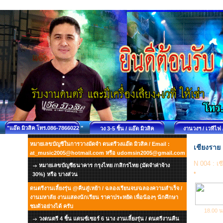
"แอ๊ด มิวสิค โทร.086-7866022 "
วง 3-5 ชิ้น / แอ๊ด มิวสิค
งานวงฯ / เวทีไฟ 
หมายเลขบัญชีในการวางมัดจำ ดนตรีวงแอ๊ด มิวสิค / Email :
เชียงราย 
at_music2005@hotmail.com หรือ udomsin2005@gmail.com
N 004
: เ
หมายเลขบัญชีธนาคาร กรุงไทย /กสิกรไทย (มัดจำค่าจ้าง
•
30%) หรือ บางส่วน
ดนตรีงานเลี้ยงรุ่น @คืนสู่เหย้า / ฉลองเรียนจบ/ฉลองความสำเร็จ /
งานมหาลัย งานแสดงนักเรียน ราคาประหยัด เพื่อน้องๆ นักศึกษา
ชมตัวอย่างได้ ครับ
18.00 น
วงดนตรี 4 ชิ้น แดนซ์เซอร์ 6 นาง งานเลี้ยงรุ่น / ดนตรีงานคืน