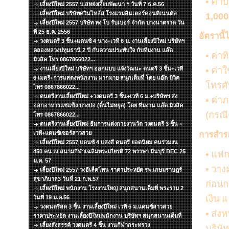
•
ค่าป
เลี้ยงปีใหม่ 2557 บ.สหย่งเงี๊ยบพัฒนา ฯ วันที่ 7 ธ.ค.56
เลี้ยงปีใหม่ บริษัทควินไทล์ส โรงแรมอินเตอร์คอนติเนนตัล
1,000
เลี้ยงปีใหม่ 2557 บริษัท หง โบ รับเบอร์ จำกัด บางนาตราด วัน
ที่ 25 ธ.ค. 2556
อัตรานี้
วงดนตรี 3 ชิ้น+แดนซ์ 4 นาง+เวที 6 ม. งานเลี้ยงปีใหม่ บริษัทฯ
คลองหลวงปทุมธานี 2 ปี กับความประทับใจ กับทีมงาน แอ๊ด
•
ค่าท
มิวสิค โทร 0867866022...
งานเลี้ยงปีใหม่ บริษัทฯ ออกแบบ แจ้งวัฒนะ ดนตรี 3 ชิ้น+เวที
•
ค่าใ
6 เมตรี+การแสดงพนักงาน มากมาย สนุกเต็มที่ โดย แอ๊ด มิวิค
โทรศั
โทร 0867866022...
ดนตรีงานเลี้ยงปีใหม่ +วงดนตรี 3 ชิ้น+เวที 6 ม.+บริษัทฯ ส่ง
•
ค่าภา
ออกอาหารแช่แข็ง บางบ่อ (ดิ้นไม่หยุด) โดย ทีมงาน แอ๊ด มิวสิค
(กรณี
โทร 0867866022...
ดนตรีงานเลี้ยงปีใหม่ ธีมการแต่งกายงานวัด วงดนตรี 3 ชิ้น +
เวที+แดนซ์เซอร์สาวสวย
การสำรอง
เลี้ยงปีใหม่ 2557 แดนซ์ 4 แสงสี ดนตรี ยอดนิยม คนร่วมงน
450 คน ณ สนามกีฬาเฉลิมพระเกียรติ 72 พรรษา มีนบุรี BEC 25
•
แฟกซ
ม.ค. 57
•
วาง
เลี้ยงปีใหม่ 2557 วงอีเล็คโทน ราคาประหยัด รพ.เกษมราษฎร์
สุขาภิบาล3 วันที่ 21 ก.พ.57
ก่อนก
เลี้ยงปีใหม่ พนักงาน โรงงานใหญ่ สนุกสนานเต็มที่ พระราม 2
เงิน 
วันที่ 19 ม.ค.56
วงดนตรีสด 3 ชิ้น งานเลี้ยงปีใหม่ เวที 6 ม.แดนซ์สาวสวย
•
ส่ง
ห
ราคาประหยัด งานเลี้ยงปีใหม่พนักงาน บริษัทฯ สนุกสนานเต็มที่
เลี้ยงสังสรรค์ วงดนตรี 4 ชิ้น งานกีฬากระทรวง
บริษั