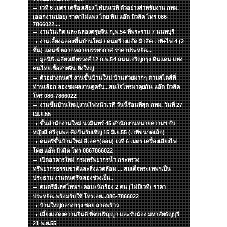
เวที 6 เมตร เครื่องเสียง ไฟบนเวที ตัวอย่างสำหรับงาน กทม.
(ออกงานบ่อย) ราคาไม่แพง โดย ทีม แอ๊ด มิวสิค โทร 086-
7866022....
งานวันเกิด และฉลองตรุษจีน ก,พ.54 ที่พระราม 7 นนทบุรี
งานเลี้ยงฉลองขึ้นบ้านใหม่ / ดนตรีวงแอ๊ด มิวสิค เวที+ไฟ 4 (2
ชั้น) แดนซ์ หลากหลายบรรยากาศ ราคาประหยัด...
มูลนิธิเฉลียวเตียรวงศ์ 12 ก.พ.54 ถนนเจริญกรุง ดินแดน แห่ง
คนไทยเชื้อสายจีน ยิ่งใหญ่
ตัวอย่างดนตรี งานขึ้นบ้านใหม่ บ้านสวยมากๆ ตามสไตส์ที่
ท่านเลือก ลองชมผลงานดูครับ...สนใจโทรมาคุยกัน แอ๊ด มิวสิค
โทร 086-7866022
งานขึ้นบ้านใหม่,งานไฟหน้าเวที วันนี้ร้อนที่สุด กทม. วันที่ 27
เม.ย.55
ขึ้นสำนักงานใหม่ นวมินทร์ 45 สำนักงานทนายความฯ กับ
หญิงลี ศรีจุมพล ศิลปินรับเชิญ 15 มิ.ย.55 (เวทีขนาดเล็ก)
ดนตรีขึ้นบ้านใหม่ อีเลคฯ(คอม) เวที 6 เมตร เครื่องเสียงไฟ
โดย แอ๊ด มิวสิค โทร 0867866022
เปิดอาคารใหม่ กรมทรัพยากรน้ำ กระทรวง
ทรัพยากรธรรมชาติและสิ่งแวดล้อม ... สมเด็จพระเทพฯเป็น
ประธาน งานดนตรีฉลองช่วงเย็น..
ดนตรีอีเลคโทนฯ+คอม+นักร้อง 2 คน (ไม่มีเวที) ราคา
ประหยัด..พร้อมรับใช้ โทรเลย...086-7866022
บ้านใหญ่กลางกรุง ซอย ลาดพร้าว
เลี้ยงแสดงความยินดี พี่จบปริญญา และรับน้อง มหาลัยธัญบุรี
21 พ.ย.55