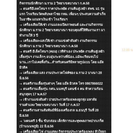
กิจกรรมนักศึกษา ม.ราม 2 วิทยาเขตบางนา ก.ค.58
ดนตรีอีเลคโทนฯ ราคาประหยัด งานคืนสู่เหย้า สพช. ม1 รุ่น
แรก โรงเรียนวัดพลับพลาไชย กทม. เพื่อนๆ ประสบความสำเร็จ
ในอาชีพ แถมหาเงินเข้า โรงเรียนฯ
เครื่องเสียงให้เช่า งานแถลงเปิดภาพยนต์ และงานกิจกรรม
นักศึกษา ม.ราม 2 วิทยาเขตบางนา ขอบคุณที่ให้ทีมงานเรา มา
ทำงานให้ 3 ปี
เครื่องเสียง+แสงให้เช่า งานแข่งตำส้มตำ งานกิจกรรม
นักศึกษา ม.ราม 2 วิทยาเขตบางนา ก.ค.58
12.00 น
ดนตรี อีเล็คโทนฯ (คอม) เวทีทำเอง ประหยัด งานคืนสู่เหย้า
เลี้ยงรุ่นฯ งานเล็กๆ อบอุ่นระหว่างพี่น้อง..แม้จะเรียนจบไป
นาน..เราไม่เคยทิ้งกัน...สำหรับดนตรีมีหลายรูปแบบ โดย แอ๊ด
มิวสิค
เครื่องเสียง แสง งานประกวดโฟค์ซอง ม.ราม 2 บางนา 28
มิ.ย.56
ดนตรีงานเลี้ยงรุ่นต่างๆ โดย แอ๊ด มิวสค โทร 0867866022
ดนตรีงานเลี้ยงรุ่น กศน.นนทบุรี แดนซ์ 4 คน ท้าความร้อน
สนุกสุดๆ 17 พ.ค.57
เช้างานแข่งส้มตำ บ่ายประกวดร้องเพลงลูกทุ่ง มหาลัย
รามคำแหง วิทยาเขตบางนา วันที่ 17 ก.ค.57
ดนตรีงานสานสัมพันธ์พี่น้องเครื่องกล ม.ธนบุรี วันที่ 28
มิ.ย.58
วงดนตรี 3 ชิ้น ขับกล่อม เด็กพิการและทุพพลภาพปากเกร็ด
(บ้านนนทภูมิ) 22 มิ.ย.56
เครื่องเสียง ไฟ งานแสดง กิจกรรมประกวดร้องเพลง หัวใจลูก