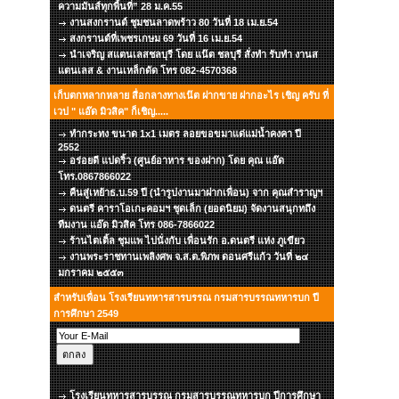
ความมันส์ทุกพื้นที่” 28 ม.ค.55
งานสงกรานต์ ชุมชนลาดพร้าว 80 วันที่ 18 เม.ย.54
สงกรานต์ที่เพชรเกษม 69 วันที่ 16 เม.ย.54
นำเจริญ สแตนเลสชลบุรี โดย แน๊ต ชลบุรี สั่งทำ รับทำ งานส
แตนเลส & งานเหล็กดัด โทร 082-4570368
เก็บตกหลากหลาย สื่อกลางทางเน๊ต ฝากขาย ฝากอะไร เชิญ ครับ ที่
เวป " แอ๊ด มิวสิค" ก็เชิญ.....
ทำกระทง ขนาด 1x1 เมตร ลอยขอขมาแด่แม่น้ำคงคา ปี
2552
อร่อยดี แปดริ้ว (ศูนย์อาหาร ของฝาก) โดย คุณ แอ๊ด
โทร.0867866022
คืนสู่เหย้าธ.บ.59 ปี (นำรูปงานมาฝากเพื่อน) จาก คุณสำราญฯ
ดนตรี คาราโอเกะคอมฯ ชุดเล็ก (ยอดนิยม) จัดงานสนุกทถึง
ทีมงาน แอ๊ด มิวสิค โทร 086-7866022
ร้านไตเติ้ล ชุมแพ ไปนั่งกับ เพื่อนรัก อ.ดนตรี แห่ง ภูเขียว
งานพระราชทานเพลิงศพ จ.ส.ต.พิภพ ดอนศรีแก้ว วันที่ ๒๔
มกราคม ๒๕๕๓
สำหรับเพื่อน โรงเรียนทหารสารบรรณ กรมสารบรรณทหารบก ปี
การศึกษา 2549
โรงเรียนทหารสารบรรณ กรมสารบรรณทหารบก ปีการศึกษา