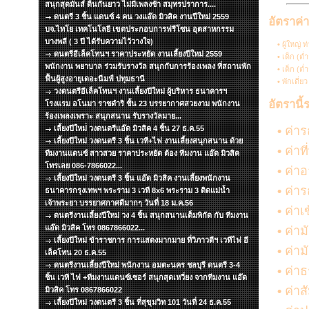
สนุกสุดมันส์ ดิ้นกันยาว ไม่มีเพลงช้า สมุทรปราการ....
ดนตรี 3 ชิ้น แดนซ์ 4 คน วงแอ๊ด มิวสิค งานปีใหม่ 2559
อัตราค่
บจ.ไทโย เทคโนโลยี เขตประกอบการฟรีโซน อุตสาหกรรม
บางพลี ( 3 ปี ได้รับความไว้วางใจ)
•
ผู้ใหญ่ 
ดนตรีอีเล็คโทนฯ ราคาประหยัด งานเลี้ยงปีใหม่ 2559
•
เด็ก (ต่
พนักงาน พยาบาล ร่วมรับรางวัล สนุกกับการร้องเพลง ที่สถานพัก
•
เด็ก (ต่
ฟื้นผู้สูงอายุเดอะนีมฟ์ ปทุมธานี
•
พักเดี่ย
วงดนตรีอีเล็คโทนฯ งานเลี้ยงปีใหม่ ผู้บริหาร ธนาคารฯ
อัตรานี้
โรงแรม อโนมา ราชดำริ ชั้น 23 บรรยากาศสวยงาม พนักงาน
ร้องเพลงเพราะ สนุกสนาน รับรางวัลมาย...
เลี้ยงปีใหม่่ วงดนตรีแอ๊ด มิวสิค 4 ชิ้น 27 ธ.ค.55
•
ค่าร
เลี้ยงปีใหม่ วงดนตรี 3 ชิ้น เวที+ไฟ งานเลี้ยงสนุกสนาน ด้วย
•
ค่าที
ทีมงานแดนซ์ สาวสวย ราคาประหยัด ต้อง ทีมงาน แอ๊ด มิวสิค
โทรเลย 086-7866022...
•
ค่าอ
เลี้ยงปีใหม่ วงดนตรี 3 ชิ้น แอ๊ด มิวสิค งานเลี้ยงพนักงาน
•
ค่าร
ธนาคารกรุงเทพฯ พระราม 3 เวที 8x6 พระราม 3 ติดแม่น้ำ
เจ้าพระยา บรรยาศกาศดีมากๆ วันที่ 18 ม.ค.56
•
ค่าเ
ดนตรีงานเลี้ยงปีใหม่ วง 4 ชิ้น สนุกสนานเต็มพิกัด กับ ทีมงาน
แอ๊ด มิวสิค โทร 0867866022...
•
ค่ามั
เลี้ยงปีใหม่ ข้าราชการ การแสดงมากมาย ที่วิภาวดีฯ เวทีไฟ อี
•
ค่าม
เล็คโทน 20 ธ.ค.55
ดนตรีงานเลี้ยงปีใหม่ พนักงาน อมตะนคร ชลบุรี ดนตรี 3-4
•
ค่าธ
ชิ้น เวที ไฟ +ทีมงานแดนซ์เซอร์ สนุกสุดเหวี่ยง จากทีมงาน แอ๊ด
•
ค่าส
มิวสิค โทร 0867866022
เลี้ยงปีใหม่ วงดนตรี 3 ชิ้น ที่สุขุมวิท 101 วันที่ 24 ธ.ค.55