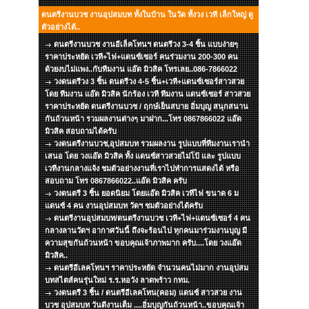
ดนตรีงานบวช งานอุปสมบท ทั้งในบ้าน ในวัด ทั้งวง เวที เล็กใหญ่ ดู
ตัวอย่างได้..
ดนตรีงานบวช งานอีเล็คโทนฯ ดนตรีวง 3-4 ชิ้น แบบง่ายๆ
ราคาประหยัด เวที+ไฟ+แดนซ์เซอร์ คนร่วมงาน 200-300 คน
ด้วยงบไม่แพง..กับทีมงาน แอ๊ด มิวสิค โทรเลย..086-7866022
วงดนตรีวง 3 ชิ้น ดนตรีวง 4-5 ชิ้น+เวที+แดนซ์เซอร์สาวสวย
โดย ทีมงาน แอ๊ด มิวสิค นักร้อง เวที ทีมงาน แดนซ์เซอร์ สาวสวย
ราคาประหยัด ดนตรีงานบวช / ฤกษ์เย็นสบาย อิ่มบุญ สนุกสนาน
กันถ้วนหน้า รวมผลงานต่างๆ มาฝาก...โทร 0867866022 แอ๊ด
มิวสิค สอบถามได้ครับ
วงดนตรีงานบวช,อุปสมบท รวมผลงาน รูปแบบที่ทีมงานเรานำ
เสนอ โดย วงแอ๊ด มิวสิค ทั้ง แดนซ์สาวสวยไม่โป้ และ รูปแบบ
เวทีงานกลางแจ้ง ชมตัวอย่างงานที่เราไปทำการแสดงได้ หรือ
สอบถาม โทร 0867866022..แอ๊ด มิวสิค ครับ
วงดนตรี 3 ชิ้น ยอดนิยม โดยแอ๊ด มิวสิค เวทีไฟ ขนาด 6 ม
แดนซ์ 4 คน งานอุปสมบท วัดฯ ชมตัวอย่างได้ครับ
ดนตรีงานอุปสมบท/ดนตรีงานบวช เวที+ไฟ+แดนซ์เซอร์ 4 คน
กลางลานวัดฯ อากาศวันนี้ ถึงจะร้อนไป ทุกคนมาร่วมงานบุญ มี
ความสุขกันถ้วนหน้า ขอบคุณเจ้าภาพมาก ครับ....โดย วงแอ๊ด
มิวสิค..
ดนตรีอีเลคโทนฯ ราคาประหยัด จำนวนคนไม่มาก งานอุปสม
บทสไตส์คนรุ่นใหม่ ร.ร.หอวัง ลาดพร้าว กทม.
วงดนตรี 3 ชิ้น / ดนตรีอีเลคโทน(คอม) แดนซ์ สาวสวย งาน
บวช อุปสมบท วันดีงานเต็ม ....อิ่มบุญกันถ้วนหน้า..ขอบคุณเจ้า