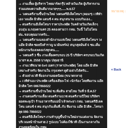
งานเลี้ยง ผู้บริหาร ไทยมาร์คกรุ๊ป คล้ายวันเกิด ผู้บริหารงาน
ร่วมแสดงความยินดีมากมายๆๆๆ......พ.ย.57
หมายเหตุ :
วงดนตรีงานขึ้นบ้านใหม่ วงดนตรีอีเล็คโทนฯ (คอมฯ) เวทีทำ
เอง วงแอ๊ด มิวสิค แดนซ์ 4 คน สนุกสนาน แบบกันเอง...
ดนตรีงานอีเล็คโทนฯ ราคาประหยัด วันคล้ายวันเกิดเล็กๆ
อบอุ่น ม.กฤษดานคร 25 คลองสามวา กทม. วันนี้ ไม่ไม่โดน
ฝน..ขอบคุณมากครับ...
วงดนตรีงานฉลองสำนักงานแห่งใหม่ วงดนตรีอีเล็คโทนฯ วง
แอ๊ด มิวสิค ซอยบึงสำราญ นวมินทร์42 สนุกสุดมันส์ 6 ชม.เต็ม
พนักงานร้องเพลงเก่งทุกคน.....
วงดนตรี 3 ชิ้น งานเลี้ยงครบรอบ 25 ปี บริษัทฯ ครบรอบวันเกิด
นายฯ ต.ค. 2558 บางพูน ปทุมธานี
งานเวทีขนาด 6x4 เมตร (ราคาประหยัด) โดย แอ๊ด มิวสิค
« Back
เหมาะสำหรับ จัดงานใน กรุงเทพฯ ดูตัวอย่างได้ครับ...
ตัวอย่างเวที ที่ออกงานยอดนิยม (ขนาดกลาง)
เวทีทำเอง ประหยัด เครื่องเสียง+ไฟ +นักร้อง โดยทีมงาน แอ๊ด
มิวสิค โทร 0867866022
ดนตรีงานขึ้นบ้านใหม่ ซ.เพิ่มสิน สายไหม วันที่ 9 มี.ค.57
งานดนตรีงานเลี้ยง ดนตรีงานบวช ดนตรีงานปีใหม่ บริษัทฯ
ยอดทะลุเป้า ร้านอาหารริมแม่น้ำเจ้าพระยา กทม. วงดนตรีอีเลค
โทน แดนซ์ 4 คน สนุกกันเต็มที่..กับ ทีมงาน แอ๊ด มิวสิค ..โทรมา
คุย 086-7866022
ดนตรีอีเล็คโทนฯ งานทำบุญขึ้นบ้านใหม่/งานแต่งงาน จัดงาน
บริเวณหน้าบ้านสวย 2 รูปแบบ ไม่ต้องใช้เวที เป็นงานกลางวัน
งานยอดนิยมใน กทม.