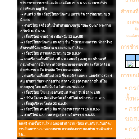
ทรัพยากรธรรมชาติและสิ่งแวดล้อม 21 ก.พ.56 ณ สนามกีฬา
กองทัพบก พญาไท
สำรองที่
ดนตรี 3 ชิ้น เลี้ยงปีใหม่พนักงาน แถวรังสิต รางวัลมากมาย 3
มี.ค.56
ออฟฟิต
งานปีใหม่ เครื่องดื่มน้ำดำค่ายอาเจกรุ๊ป "Big Cola" พระราม
ต้อ
2 วันที่ 16 มี.ค.56
มณณิภา
เลี้ยงปีใหม่ รวมนักข่าวมือหนึ่ง 13 ม.ค.55
เลี้ยงปีใหม่พนักงาน ดนตรี 3 ชิ้น โรงแรมแมนดาริน หัวลำโพง
การชำร
สังสรรค์พี่น้อง พนักงาน ฉลองความสำเร็จ...
เลี้ยงปีใหม่ การแสดงมากมาย 29 ธ.ค.54
ดนตรีงานเลี้ยงปีใหม่ เวที 6 ม.+ดนตรี (คอม) แสงสีบนเวที
กรมทรัพยากรน้ำ กระทรวงทรัพยากรธรรมชาติและสิ่งแวดล้อม
ด้วยทีมงาน แอ๊ด มิวสสิค โทร 0867866022..
การยกเ
ดนตรีงานเลี้ยงปีใหม่ วง 3 ชิ้น+เวที 6 เมตร + แดนซ์สาวสวย 4
คน บริษัทฯ รับเหมาก่อสร้าง ลาดกะบัง (จัดงานกลางพื้นที่โล่ง
•
กรณี
แบบภูธร) โดย แอ๊ด มิวสิค โทร 0867866022
เลี้ยงปีใหม่ โรงแรมฮอริเดอินน์ พัทยา วันที่ 24 พ.ย.55
ทั้ง
บริษัท วัฒนา อีเลคโทรนิค เลี้ยงปีใหม่ พนักงาน 8 ธ.ค.55
เลี้ยงผู้บริหาร โลตัส 23 ธ.ค.54
•
กรณี
เลี้ยงปีใหม่ ดนตรี 3 ชิ้น หน่วยงานราชการ 16 ม.ค.55
งานปีใหม่ ม.บก.ทหารสูงสุด รามอินทรา 4 ก.พ.55
ขอสง
ดนตรี งานขึ้นบ้านใหม่ ฉลองสำนักงานฯใหม่/ ดนตรีงานวันเกิด /
•
กรณี
งานวันสถาปนา / หลากหลาย ความต้องการ ของท่าน ชมตัวอย่าง
ได้...