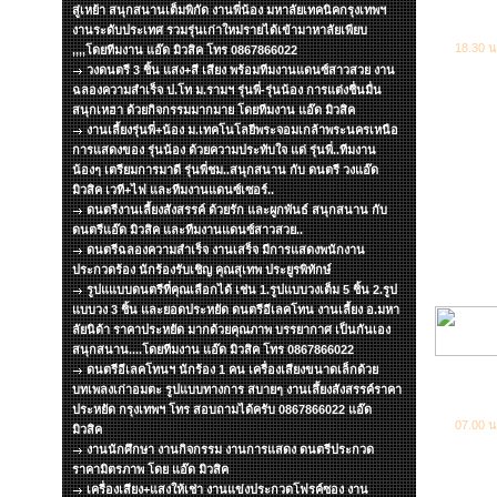
สู่เหย้า สนุกสนานเต็มพิกัด งานพี่น้อง มหาลัยเทคนิคกรุงเทพฯ
งานระดับประเทศ รวมรุ่นเก่าใหม่รายได้เข้ามาหาลัยเพียบ
18.30 น
,,,,โดยทีมงาน แอ๊ด มิวสิค โทร 0867866022
วงดนตรี 3 ชิ้น แสง+สี เสียง พร้อมทีมงานแดนซ์สาวสวย งาน
ฉลองความสำเร็จ ป.โท ม.รามฯ รุ่นพี่-รุ่นน้อง การแต่งชื่นมื่น
สนุกเหฮา ด้วยกิจกรรมมากมาย โดยทีมงาน แอ๊ด มิวสิค
งานเลี้ยงรุ่นพี่+น้อง ม.เทคโนโลยีพระจอมเกล้าพระนครเหนือ
การแสดงของ รุ่นน้อง ด้วยความประทับใจ แด่ รุ่นพี่..ทีมงาน
น้องๆ เตรียมการมาดี รุ่นพี่ชม..สนุกสนาน กับ ดนตรี วงแอ๊ด
มิวสิค เวที+ไฟ และทีมงานแดนซ์เซอร์..
ดนตรีงานเลี้ยงสังสรรค์ ด้วยรัก และผูกพันธ์ สนุกสนาน กับ
ดนตรีแอ๊ด มิวสิค และทีมงานแดนซ์สาวสวย..
ดนตรีฉลองความสำเร็จ งานเสร็จ มีการแสดงพนักงาน
ประกวดร้อง นักร้องรับเชิญ คุณสุเทพ ประยูรพิทักษ์
รูปแแบบดนตรีที่คุณเลือกได้ เช่น 1.รูปแบบวงเต็ม 5 ชิ้น 2.รูป
แบบวง 3 ชิ้น และยอดประหยัด ดนตรีอีเลคโทน งานเลี้ยง อ.มหา
ลัยนิด้า ราคาประหยัด มากด้วยคุณภาพ บรรยากาศ เป็นกันเอง
สนุกสนาน....โดยทีมงาน แอ๊ด มิวสิค โทร 0867866022
ดนตรีอีเลคโทนฯ นักร้อง 1 คน เครื่องเสียงขนาดเล็กด้วย
บทเพลงเก่าอมตะ รูปแบบทางการ สบายๆ งานเลึ้ยงสังสรรค์ราคา
ประหยัด กรุงเทพฯ โทร สอบถามได้ครับ 0867866022 แอ๊ด
07.00 น
มิวสิค
งานนักศึกษา งานกิจกรรม งานการแสดง ดนตรีประกวด
ราคามิตรภาพ โดย แอ๊ด มิวสิค
เครื่องเสียง+แสงให้เช่า งานแข่งประกวดโฟรค์ซอง งาน