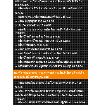
แข็ง สนุกสนานกับรางวัลมากมาย จาก ทีมงาน แอ๊ด มิวสิค โทร
0867866022
เลี้ยงพนักงาน ปีใหม่ รางวัลเยอะ ร้านรมณ์ดี รามอินทรา 30
ธ.ค. 52
แต่งงาน รพ.เปาโล ถนนนวมินทร์ วันที่ 7 มี.ค.53
งานทำบุญอยุธยา จ่าอุ๊ 24 ต.ค.53
วันเกิด งามวงศ์วาน 13 พ.ย.53
ดนตรีงานบวช ราคาประหยัด ทีมงานแอ๊ด มิวสิค โทร 086-
7866022
เลี้ยงปีใหม่ โรงงานด้าย วีนัส 11 ธ.ค.53
เลี้ยงสังสรรค์ปีใหม่ พนักงาน บางกะปิ 23 ธ.ค.53
เลี้ยงปีใหม่ อตก. 24 ธ.ค.53
งานกระทรวงทรัพย์ ซอยอารีย์ 24 ธ.ค.53
งานเลี้ยงพนักงาน บ.การช่าง สถานที่เอกมัย 25 ธ.ค.53
เลี้ยงปีใหม่ เวทีไฟ แบบจีนๆ 27 ธ.ค.54
เลี้ยงแฟนตาซี " เลยพิทฯ 2 มิ.ย.55 ที่สโมสรฟุตบอล ลาดพร้าว
เครื่องเสียงประชุม หมู่บ้านฯ งามวงศ์วาน นนทบุรี 26 ส.ค.55
ดนตรีงานลอยกระทง / งานสงกรานต์ งานรื่นเริงอื่นๆ แล้วแต่เจ้า
ภาพ จะจัด มีทั้งวงฯ เชิญชม ครับ
งานประเพณ๊ลอยกระทง เมืองโบราณ สมุทรปราการ 27-28
พ.ย.55
วงดนตรี 3 ชิ้น แดนซ์เซอร์สาวสวย สนุกสนานงานเลี้ยงปีใหม่
แฟนซี- ปาร์ตี้ธีาชุดนักเรียน โดย ทีมงาน แอ๊ด มิวสิค โทร 086-
7866022
PD HOUSE PARTY’ KOMBAT 2012 ปฏิบัติการ “ปลดปล่อย