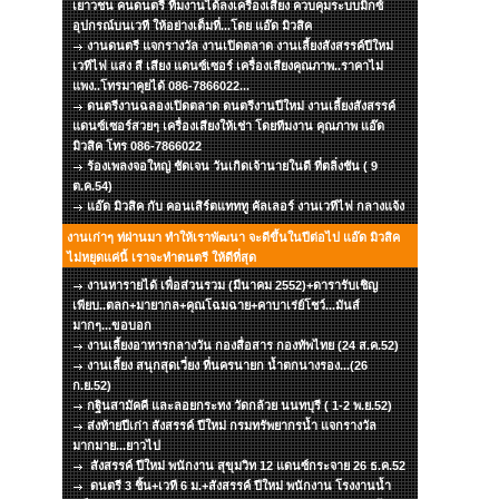
เยาวชน คนดนตรี ทีมงานได้ลงเครื่องเสียง ควบคุมระบบมิกซ์
อุปกรณ์บนเวที ให้อย่างเต็มที่...โดย แอ๊ด มิวสิค
งานดนตรี แจกรางวัล งานเปิดตลาด งานเลี้ยงสังสรรค์ปีใหม่
เวทีไฟ แสง สี เสียง แดนซ์เซอร์ เครื่องเสียงคุณภาพ..ราคาไม่
แพง..โทรมาคุยได้ 086-7866022...
ดนตรีงานฉลองเปิดตลาด ดนตรีงานปีใหม่ งานเลี้ยงสังสรรค์
แดนซ์เซอร์สวยๆ เครื่องเสียงให้เช่า โดยทีมงาน คุณภาพ แอ๊ด
มิวสิค โทร 086-7866022
ร้องเพลงจอใหญ่ ชัดเจน วันเกิดเจ้านายในดี ที่ตลิ่งชัน ( 9
ต.ค.54)
แอ๊ด มิวสิค กับ คอนเสิร์ตแทททู คัลเลอร์ งานเวทีไฟ กลางแจ้ง
งานเก่าๆ ท่ผ่านมา ทำให้เราพัฒนา จะดีขึ้นในปีต่อไป แอ๊ด มิวสิค
ไม่หยุดแค่นี้ เราจะทำดนตรี ให้ดีที่สุด
งานหารายได้ เพื่อส่วนรวม (มีนาคม 2552)+ดารารับเชิญ
เพียบ..ตลก+มายากล+คุณโฉมฉาย+คาบาเร่ย์โชว์...มันส์
มากๆ...ขอบอก
งานเลี้ยงอาหารกลางวัน กองสื่อสาร กองทัพไทย (24 ส.ค.52)
งานเลี้ยง สนุกสุดเวี่ยง ที่นครนายก น้ำตกนางรอง...(26
ก.ย.52)
กฐินสามัคคี และลอยกระทง วัดกล้วย นนทบุรี ( 1-2 พ.ย.52)
ส่งท้ายปีเก่า สังสรรค์ ปีใหม่ กรมทรัพยากรน้ำ แจกรางวัล
มากมาย...ยาวไป
สังสรรค์ ปีใหม่ พนักงาน สุขุมวิท 12 แดนซ์กระจาย 26 ธ.ค.52
ดนตรี 3 ชิ้น+เวที 6 ม.+สังสรรค์ ปีใหม่ พนักงาน โรงงานน้ำ