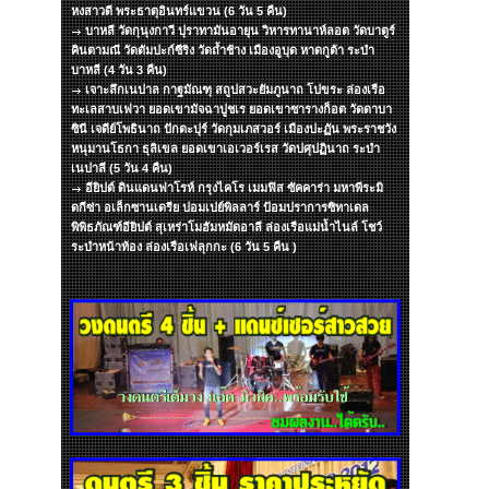
หงสาวดี พระธาตุอินทร์แขวน (6 วัน 5 คืน)
บาหลี วัดกุนุงกาวี ปุราทามันอายุน วิหารทานาห์ลอต วัดบาตูร์
คินตามณี วัดตัมปะก์ซีริง วัดถ้ำช้าง เมืองอูบุด หาดกูต้า ระบำ
บาหลี (4 วัน 3 คืน)
เจาะลึกเนปาล กาฐมัณฑุ สถูปสวะยัมภูนาถ โปขระ ล่องเรือ
ทะเลสาบเฟวา ยอดเขามัจฉาปูชเร ยอดเขาซารางก็อต วัดดาบา
ซินี เจดีย์โพธินาถ ปักตะปุร์ วัดกุมเภสวอร์ เมืองปะฏัน พระราชวัง
หนุมานโธกา ธุลิเขล ยอดเขาเอเวอร์เรส วัดปศุปฏินาถ ระบำ
เนปาลี (5 วัน 4 คืน)
อียิปต์ ดินแดนฟาโรห์ กรุงไคโร เมมฟิส ซัคคาร่า มหาพีระมิ
ดกีซ่า อเล็กซานเดรีย ปอมเปย์พิลลาร์ ป้อมปราการซิทาเดล
พิพิธภัณฑ์อียิปต์ สุเหร่าโมฮัมหมัดอาลี ล่องเรือแม่น้ำไนล์ โชว์
ระบำหน้าท้อง ล่องเรือเฟลุกกะ (6 วัน 5 คืน )