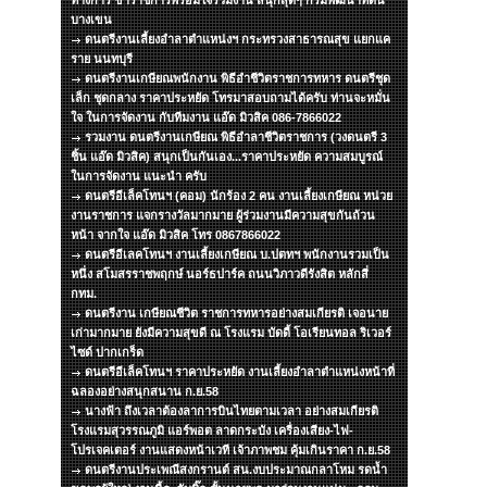
ทางการ ข้าราชการพร้อมใจร่วมงาน สนุกสุดๆ กรมพัฒนาที่ดิน
บางเขน
ดนตรีงานเลี้ยงอำลาตำแหน่งฯ กระทรวงสาธารณสุข แยกแค
ราย นนทบุรี
ดนตรีงานเกษียณพนักงาน พิธีอำชีวิตราชการทหาร ดนตรีชุด
เล็ก ชุดกลาง ราคาประหยัด โทรมาสอบถามได้ครับ ท่านจะหมั่น
ใจ ในการจัดงาน กับทีมงาน แอ๊ด มิวสิค 086-7866022
รวมงาน ดนตรีงานเกษียณ พิธีอำลาชีวิตราชการ (วงดนตรี 3
ชิ้น แอ๊ด มิวสิค) สนุกเป็นกันเอง...ราคาประหยัด ความสมบูรณ์
ในการจัดงาน แนะนำ ครับ
ดนตรีอีเล็คโทนฯ (คอม) นักร้อง 2 คน งานเลี้ยงเกษียณ หน่วย
งานราชการ แจกรางวัลมากมาย ผู้ร่วมงานมีความสุขกันถ้วน
หน้า จากใจ แอ๊ด มิวสิค โทร 0867866022
ดนตรีอีเลคโทนฯ งานเลี้ยงเกษียณ บ.ปตทฯ พนักงานรวมเป็น
หนึ่ง สโมสรราชพฤกษ์ นอร์ธปาร์ค ถนนวิภาวดีรังสิต หลักสี่
กทม.
ดนตรีงาน เกษียณชีวิต ราชการทหารอย่างสมเกียรติ เจอนาย
เก่ามากมาย ยังมีความสุขดี ณ โรงแรม บัดดี้ โอเรียนทอล ริเวอร์
ไซด์ ปากเกร็ด
ดนตรีอีเล็คโทนฯ ราคาประหยัด งานเลี้ยงอำลาตำแหน่งหน้าที่
ฉลองอย่างสนุกสนาน ก.ย.58
นางฟ้า ถึงเวลาต้องลาการบินไทยตามเวลา อย่างสมเกียรติ
โรงแรมสุวรรณภูมิ แอร์พอต ลาดกระบัง เครื่องเสียง-ไฟ-
โปรเจคเตอร์ งานแสดงหน้าเวที เจ้าภาพชม คุ้มเกินราคา ก.ย.58
ดนตรีงานประเพณีสงกรานต์ สน.งบประมาณกลาโหม รดน้ำ