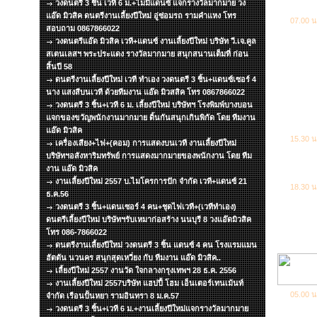
วงดนตรี 3 ชิ้น เวที 6 ม.+ไมมีแดนซ์ แจกรางวัลมากมาย วง
แอ๊ด มิวสิค ดนตรีงานเลี้ยงปีใหม่ อู่ซ่อมรถ รามคำแหง โทร
07.00 น
สอบถาม 0867866022
วงดนตรีแอ๊ด มิวสิค เวที+แดนซ์ งานเลี้ยงปีใหม่ บริษัท วี.เจ.คูล
สเตนเลสฯ พระประแดง รางวัลมากมาย สนุกสนานเต็มที่ ก่อน
สิ้นปี 58
ดนตรีงานเลี้ยงปีใหม่ เวที ทำเอง วงดนตรี 3 ชิ้น+แดนซ์เซอร์ 4
นาง แสงสีบนเวที ด้วยทีมงาน แอ๊ด มิวสสิค โทร 0867866022
วงดนตรี 3 ชิ้น+เวที 6 ม. เลี้ยงปีใหม่ บริษัทฯ โรงพิมพ์บางบอน
แจกของขวัญพนักงานมากมาย ดิ้นกันสนุกเกินพิกัด โดย ทีมงาน
แอ๊ด มิวสิค
15.30 น
เครื่องเสียง+ไฟ+(คอม) การแสดงบนเวที งานเลี้ยงปีใหม่
บริษัทฯอสังหาริมทรัพย์ การแสดงมากมายของพนักงาน โดย ทีม
งาน แอ๊ด มิวสิค
งานเลี้ยงปีใหม่ 2557 บ.ไมโครการปัก จำกัด เวที+แดนซ์ 21
18.30 น
ธ.ค.56
วงดนตรี 3 ชิ้น+แดนเซอร์ 4 คน+ชุดไฟเวที+(เวทีทำเอง)
ดนตรีเลี้ยงปีใหม่ บริษัทฯรับเหมาก่อสร้าง นนบุรี 8 วงแอ๊ดมิวสิค
โทร 086-7866022
ดนตรีงานเลี้ยงปีใหม่ วงดนตรี 3 ชิ้น แดนซ์ 4 คน โรงแรมแมน
ฮัตตัน นวนคร สนุกสุดเหวี่ยง กับ ทีมงาน แอ๊ด มิวสิค..
เลี้ยงปีใหม่ 2557 งานวัด ใจกลางกรุงเทพฯ 28 ธ.ค. 2556
งานเลี้ยงปีใหม่ 2557บริษัท แฮปปี้ โฮม เอ็นเตอร์เทนเม้นท์
05.00 น
จำกัด เรือนปั้นหยา รามอินทรา 8 ม.ค.57
วงดนตรี 3 ชิ้น+เวที 6 ม.+งานเลี้ยงปีใหม่แจกรางวัลมากมาย