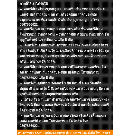
ภาพที่ให้เราได้รับใช้
ดนตรีอีเลคโทนฯ(คอม) และ ดนตรี 3 ชิ้น งานบวช เวที 6 ม.
แดนซ์เซอร์สาวสวย 4 คน ดนตรียอดนิยม ราคาประหยัด
สนุกสนาน กับ ทีมงานแอ๊ด มิวสิค อิ่มบุญตามฤดูกาล โทร
0867866022..
ดนตรีงานบวช / งานอุปสมบท วงดนตรี 3 ชิ้น/ดนตรีอีเลค
โทนฯ(คอม) งานกลางวัน + งานกลางคืน ตัวอย่างงานมาฝาก อิ่ม
บุญกันทั่วหน้า..จากทีมงาน แอ๊ด มิวสิค
ดนตรีงานอุปสมบท/ดนตรีงานบวช เวที+ไฟ+แดนซ์เซอร์สาว
สวย เต้นมันส์ เกินห้ามใจ ณ ร.ร.ศิลปหัถกรรม ลาดพร้าว 101 ทุก
คนมาร่วมงานบุญ มีความสุขกันถ้วนหน้า ขอบคุณเจ้าภาพมาก
ครับ....โดย วงแอ๊ด มิวสิค..
ดนตรีอีเลคโทนฯ งานอุปสมบท เวทีในอาคาร แดนซ์เซอร์ 4
คน แนวสนุกสนาน ราคาประหยัด ยอดนิยม โทรสอบถาม
0867866022 แอ๊ด มิวสิค
ดนตรีงานอุปสมบท วงดนตรี 3 ชิ้น แดนซ์ 4 คน วัดเสด็จ
ปทุมธานี อากาศวันนี้ ถึงจะร้อนไป ทุกคนมาร่วมงานบุญ มีความ
สุขกันถ้วนหน้า ขอบคุณเจ้าภาพมาก ครับ....
เครื่องเสียงงานแหร่ ทำขวัญนาค ดนตรีงานบวช อุปสมบทพระ
ใหม่ วันนี ทีมงาน ทศพล หิมพานต์ จัดเต็ม ส่วนเครื่องเสียง ดนตรี
โดยทีมงาน แอ๊ด มิวสิค...
ดนตรีงานบวช (กลางวัน) บวชพระใหม่เสร็จแล้ว เลี้ยงฉลอง
เพลง ดนตรีมี 2 แบบ โดย ทีมงาน แอ๊ด มิวสิค โทร
0867866022...
ดนตรีงานแต่งงาน พิธีมงคลสมรส ทั้งแบบวงฯ และอีเล็คโทน ราคา