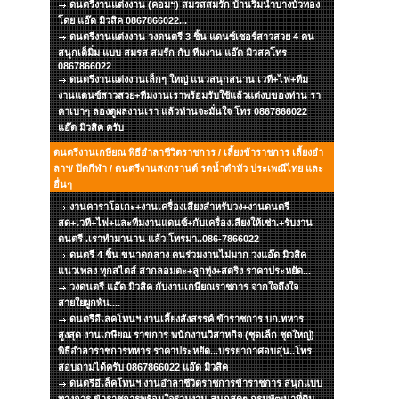
ดนตรีงานแต่งงาน (คอมฯ) สมรสสมรัก บ้านริมน้ำบางบัวทอง
โดย แอ๊ด มิวสิค 0867866022...
ดนตรีงานแต่งงาน วงดนตรี 3 ชิ้น แดนซ์เซอร์สาวสวย 4 คน
สนุกเต็มิ่ม แบบ สมรส สมรัก กับ ทีมงาน แอ๊ด มิวสคโทร
0867866022
ดนตรีงานแต่งงานเล็กๆ ใหญ่ แนวสนุกสนาน เวที+ไฟ+ทีม
งานแดนซ์สาวสวย+ทีมงานเราพร้อมรับใช้แล้วแต่งบของท่าน รา
คาเบาๆ ลองดูผลงานเรา แล้วท่านจะมั่นใจ โทร 0867866022
แอ๊ด มิวสิค ครับ
ดนตรีงานเกษียณ พิธีอำลาชีวิตราชการ / เลี้ยงข้าราชการ เลี้ยงอำ
ลาฯ/ ปิดกีฬา / ดนตรีงานสงกรานต์ รดน้ำดำหัว ประเพณีไทย และ
อื่นๆ
งานคาราโอเกะ+งานเครื่องเสียงสำหรับวง+งานดนตรี
สด+เวที+ไฟ+และทีมงานแดนซ์+กับเครื่องเสียงให้เช่า.+รับงาน
ดนตรี .เราทำมานาน แล้ว โทรมา..086-7866022
ดนตรี 4 ชิ้น ขนาดกลาง คนร่วมงานไม่มาก วงแอ๊ด มิวสิค
แนวเพลง ทุกสไตส์ สากลอมตะ+ลูกทุ่ง+สตริง ราคาประหยัด...
วงดนตรี แอ๊ด มิวสิค กับงานเกษียณราชการ จากใจถึงใจ
สายใยผูกพัน....
ดนตรีอีเลคโทนฯ งานเลี้ยงสังสรรค์ ข้าราชการ บก.ทหาร
สูงสุด งานเกษียณ ราขการ พนักงานวิสาหกิจ (ชุดเล็ก ชุดใหญ่)
พิธีอำลาราชการทหาร ราคาประหยัด...บรรยากาศอบอุ่น..โทร
สอบถามได้ครับ 0867866022 แอ๊ด มิวสิค
ดนตรีอีเล็คโทนฯ งานอำลาชีวิตราชการข้าราชการ สนุกแบบ