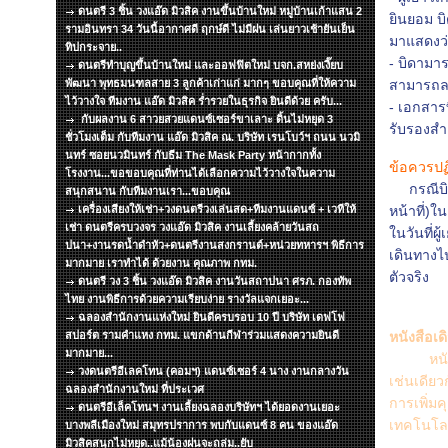
ดนตรี 3 ชิ้น วงแอ๊ด มิวสิค งานขึ้นบ้านใหม่ หมู่บ้านเก้าแสน 2
ยินยอม บิ
รามอินทรา 34 วันนี้อากาศดี ฤกษ์ดี ไม่มีฝน เล่นยาวเช้ายันเย็น
มาแสดงว่า
ทิปกระจาย..
- บิดามารด
ดนตรีทำบุญขึ้นบ้านใหม่ และออฟฟิตใหม่ บจก.สหย่งเงี๊ยบ
พัฒนา พุทธมนฑลสาย 3 ลูกค้าเก่าแก่ มากๆ ขอบคุณที่ให้ความ
สามารถลง
ไว้วางใจ ทีมงาน แอ๊ด มิวสิค ร่ำรวยในธุรกิจ ยินดีด้วย ครับ...
- เอกสาร
กับผลงาน 6 สาวยสวยแดนซ์เซอร์ขาเลาะ ดิ้นไม่หยุด 3
รับรองสำ
ชั่วโมงเต็ม กับทีมงาน แอ๊ด มิวสิค ณ. บริษัท เรนโบว์ฯ ถนน นวมิ
นทร์ ซอยนวมินทร์ กับธีม The Mask Party หน้ากากทั้ง
ข้อควรปฏิ
โรงงาน...ขอขอบคุณที่ท่านได้เลือกความไว้วางใจในความ
กรณีบิด
สนุกสนาน กับทีมงานเรา...ขอบคุณ
เครื่องเสียงให้เช่า+วงดนตรีวงเล่นสด+ทีมงานแดนซ์ + เวทีให้
หน้าที่)
เช่า ดนตรีครบวงจร วงแอ๊ด มิวสิค งานเลี้ยงคล้ายวันสถ
ในวันที่ผ
ปนา+งานรดน้ำดำหัว+ดนตรีงานสงกรานต์+หน่วยทหารฯ พิธีการ
เดินทางไ
มากมาย เราทำได้ ด้วยงาน คุณภาพ กทม.
ตัวจริง
ดนตรี วง 3 ชิ้น วงแอ๊ด มิวสิค งานวันสถาปนา ศรภ. กองทัพ
ไทย งานพิธีการด้วยความเรียบง่าย รางวัลแจกเยอะ...
ฉลองสำนักงานแห่งใหม่ ยินดีครบรอบ 10 ปี บริษัท เดฟโฟ
สปอร์ต รามคำแหง กทม. แขกด้านกีฬาร่วมแสดงความยินดี
หนังสือเ
มากมาย...
หนังสือ
วงดนตรีอีเลคโทน (คอมฯ) แดนซ์เซอร์ 4 นาง งานกลางวัน
เช่นเดีย
ฉลองสำนักงานใหม่ ที่ประเวศ
การเพิ่ม
ดนตรีอีเล็คโทนฯ งานเลี้ยงฉลองบริษัทฯ ได้ยอดงานเยอะ
เทคโนโลย
บางพลีเมืองใหม่ สมุทรปราการ พบกับแดนซ์ 8 คน ของแอ๊ด
มิวสิคสนุกไม่หยุด..แม้น้องฝนจะถล่ม..ยับ