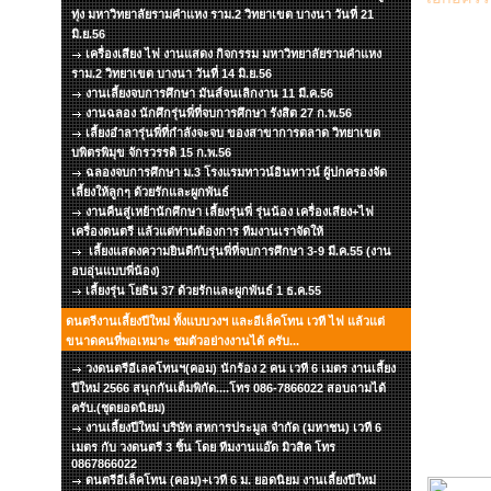
ทุ่ง มหาวิทยาลัยรามคำแหง ราม.2 วิทยาเขต บางนา วันที่ 21
มิ.ย.56
เครื่องเสียง ไฟ งานแสดง กิจกรรม มหาวิทยาลัยรามคำแหง
ราม.2 วิทยาเขต บางนา วันที่ 14 มิ.ย.56
งานเลี้ยงจบการศึกษา มันส์จนเลิกงาน 11 มี.ค.56
งานฉลอง นักศึกรุ่นพี่ที่จบการศึกษา รังสิต 27 ก.พ.56
เลี้ยงอำลารุ่นพี่ที่กำลังจะจบ ของสาขาการตลาด วิทยาเขต
บพิตรพิมุข จักรวรรดิ 15 ก.พ.56
ฉลองจบการศึกษา ม.3 โรงแรมทาวน์อินทาวน์ ผู้ปกครองจัด
เลี้ยงให้ลูกๆ ด้วยรักและผูกพันธ์
งานคืนสู่เหย้านักศึกษา เลี้ยงรุ่นพี่ รุ่นน้อง เครื่องเสียง+ไฟ
เครื่องดนตรี แล้วแต่ท่านต้องการ ทีมงานเราจัดให้
เลี้ยงแสดงความยินดีกับรุ่นพี่ที่จบการศึกษา 3-9 มี.ค.55 (งาน
อบอุ่นแบบพี่น้อง)
เลี้ยงรุ่น โยธิน 37 ด้วยรักและผูกพันธ์ 1 ธ.ค.55
ดนตรีงานเลี้ยงปีใหม่ ทั้งแบบวงฯ และอีเล็คโทน เวที ไฟ แล้วแต่
ขนาดคนที่พอเหมาะ ชมตัวอย่างงานได้ ครับ...
วงดนตรีอีเลคโทนฯ(คอม) นักร้อง 2 คน เวที 6 เมตร งานเลี้ยง
ปีใหม่ 2566 สนุกกันเต็มพิกัด....โทร 086-7866022 สอบถามได้
ครับ.(ชุดยอดนิยม)
งานเลี้ยงปีใหม่ บริษัท สหการประมูล จำกัด (มหาชน) เวที 6
เมตร กับ วงดนตรี 3 ชิ้น โดย ทีมงานแอ๊ด มิวสิค โทร
0867866022
ดนตรีอีเล็คโทน (คอม)+เวที 6 ม. ยอดนิยม งานเลี้ยงปีใหม่