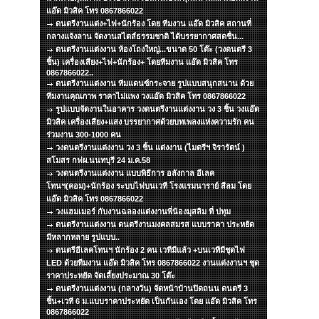
แอ๊ด มิวสิค โทร 0867866022
ดนตรีงานแต่ง+ไฟ+นักร้อง โดย ทีมงาน แอ๊ด มิวสิค สถานที่
กลางแจ้งลาน จัดงานสไตส์ธรรมชาติ ได้บรรยากาศสดชื่น...
ดนตรีงานแต่งงาน ห้องโถงใหญ่...ขนาด 50 โต๊ะ (วงดนตรี 3
ชิ้น) เครื่องเสียง+ไฟ+นักร้อง+ โดยทีมงาน แอ๊ด มิวสิค โทร
0867866022..
ดนตรีงานแต่งงาน ทีมแดนซ์กระจาย รูปแบบสนุกสนาน ด้วย
ทีมงานคุณภาพ ราคาไม่แพง วงแอ๊ด มิวสิค โทร 0867866022
รูปแบบจัดงานในอาคาร วงดนตรีงานแต่งงาน วง 3 ชิ้น วงแอ๊ด
มิวสิค เครื่องเสียง+แสง บรรยากาศด้วยบทเพลงแห่งความรัก คน
ร่วมงาน 300-1000 คน
วงดนตรีงานแต่งงาน วง 3 ชิ้น แต่งงาน (ไมตรีฯ จิรารัตน์ )
สโมสร กฟผ.นนทบุรี 24 ม.ค.58
วงดนตรีงานแต่งงาน แบบพิธีการ อลังกาล อีเลค
โทนฯ(คอม)+นักร้อง ระบบไฟบนเวที โรงแรมนาราย์ สีลม โดย
แอ๊ด มิวสิค โทร 0867866022
วงแฮมเมอร์ กับงานฉลองแต่งงานพี่น้องมุสลิม ที่ ปทุม
ดนตรีงานแต่งงาน ดนตรีงานมงคลสมรส แบบราคา ประหยัด
มีหลากหลาย รูปแบบ..
ดนตรีอีเลคโทนฯ นักร้อง 2 คน เวทีมีแล้ว +บนเวทีมีชุดไฟ
LED ด้วยทีมงาน แอ๊ด มิวสิค โทร 0867866022 งานแต่งงานฯ ชุด
ราคาประหยัด จัดเลี้ยงประมาณ 30 โต๊ะ
ดนตรีงานแต่งงาน (กลางวัน) จัดหน้าบ้านปิดถนน ดนตรี 3
ชิ้น+เวที 6 ม.แบบราคาประหยัด เป็นกันเอง โดย แอ๊ด มิวสิค โทร
0867866022