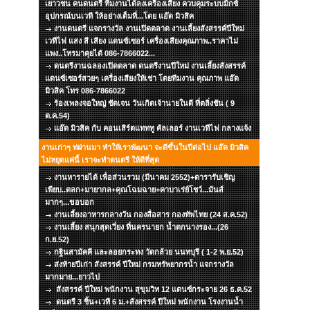
เยาวชน คนดนตรี ทีมงานได้ลงเครื่องเสียง ควบคุมระบบมิกซ์
อุปกรณ์บนเวที ให้อย่างเต็มที่...โดย แอ๊ด มิวสิค
งานดนตรี แจกรางวัล งานเปิดตลาด งานเลี้ยงสังสรรค์ปีใหม่
เวทีไฟ แสง สี เสียง แดนซ์เซอร์ เครื่องเสียงคุณภาพ..ราคาไม่
แพง..โทรมาคุยได้ 086-7866022...
ดนตรีงานฉลองเปิดตลาด ดนตรีงานปีใหม่ งานเลี้ยงสังสรรค์
แดนซ์เซอร์สวยๆ เครื่องเสียงให้เช่า โดยทีมงาน คุณภาพ แอ๊ด
มิวสิค โทร 086-7866022
ร้องเพลงจอใหญ่ ชัดเจน วันเกิดเจ้านายในดี ที่ตลิ่งชัน ( 9
ต.ค.54)
แอ๊ด มิวสิค กับ คอนเสิร์ตแทททู คัลเลอร์ งานเวทีไฟ กลางแจ้ง
งานเก่าๆ ท่ผ่านมา ทำให้เราพัฒนา จะดีขึ้นในปีต่อไป แอ๊ด มิวสิค
ไม่หยุดแค่นี้ เราจะทำดนตรี ให้ดีที่สุด
งานหารายได้ เพื่อส่วนรวม (มีนาคม 2552)+ดารารับเชิญ
เพียบ..ตลก+มายากล+คุณโฉมฉาย+คาบาเร่ย์โชว์...มันส์
มากๆ...ขอบอก
งานเลี้ยงอาหารกลางวัน กองสื่อสาร กองทัพไทย (24 ส.ค.52)
งานเลี้ยง สนุกสุดเวี่ยง ที่นครนายก น้ำตกนางรอง...(26
ก.ย.52)
กฐินสามัคคี และลอยกระทง วัดกล้วย นนทบุรี ( 1-2 พ.ย.52)
ส่งท้ายปีเก่า สังสรรค์ ปีใหม่ กรมทรัพยากรน้ำ แจกรางวัล
มากมาย...ยาวไป
สังสรรค์ ปีใหม่ พนักงาน สุขุมวิท 12 แดนซ์กระจาย 26 ธ.ค.52
ดนตรี 3 ชิ้น+เวที 6 ม.+สังสรรค์ ปีใหม่ พนักงาน โรงงานน้ำ