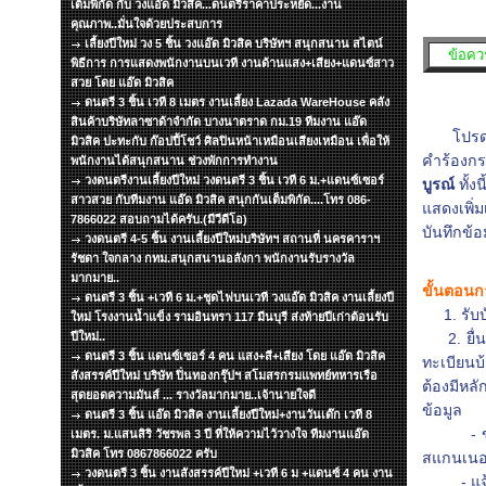
เต็มพิกัด กับ วงแอ๊ด มิวสิค...ดนตรีราคาประหยัด...งาน
คุณภาพ..มั่นใจด้วยประสบการ
เลี้ยงปีใหม่ วง 5 ชิ้น วงแอ๊ด มิวสิค บริษัทฯ สนุกสนาน สไตน์
ข้อควร
พิธีการ การแสดงพนักงานบนเวที งานด้านแสง+เสียง+แดนซ์สาว
สวย โดย แอ๊ด มิวสิค
ดนตรี 3 ชิ้น เวที 8 เมตร งานเลี้ยง Lazada WareHouse คลัง
สินค้าบริษัทลาซาด้าจำกัด บางนาตราด กม.19 ทีมงาน แอ๊ด
โปรดนำเ
มิวสิค ปะทะกับ ก๊อปปี้โชว์ ศิลปินหน้าเหมือนเสียงเหมือน เพื่อให้
คำร้องกร
พนักงานได้สนุกสนาน ช่วงพักการทำงาน
วงดนตรีงานเลี้ยงปีใหม่ วงดนตรี 3 ชิ้น เวที 6 ม.+แดนซ์เซอร์
บูรณ
ทั้ง
สาวสวย กับทีมงาน แอ๊ด มิวสิค สนุกกันเต็มพิกัด....โทร 086-
แสดงเพิ่ม
7866022 สอบถามได้ครับ.(มีวีดีโอ)
บันทึกข้
วงดนตรี 4-5 ชิ้น งานเลี้ยงปีใหม่บริษัทฯ สถานที่ นครคาราฯ
รัชดา ใจกลาง กทม.สนุกสนานอลังกา พนักงานรับรางวัล
มากมาย..
ขั้นตอนก
ดนตรี 3 ชิ้น +เวที 6 ม.+ชุดไฟบนเวที วงแอ๊ด มิวสิค งานเลี้ยงปี
1. รับบ
ใหม่ โรงงานน้ำแข็ง รามอินทรา 117 มีนบุรี ส่งท้ายปีเก่าต้อนรับ
ปีใหม่..
2. ยื่นบ
ดนตรี 3 ชิ้น แดนซ์เซอร์ 4 คน แสง+สี+เสียง โดย แอ๊ด มิวสิค
ทะเบียนบ
สังสรรค์ปีใหม่ บริษัท ปิ่นทองกรุ๊ปฯ สโมสรกรมแพทย์ทหารเรือ
ต้องมีห
สุดยอดความมันส์ ... รางวัลมากมาย..เจ้านายใจดี
ข้อมูล
ดนตรี 3 ชิ้น แอ๊ด มิวสิค งานเลี้ยงปีใหม่+งานวันเด๊ก เวที 8
- ข้อมูลช
เมตร. ม.แสนสิริ วัชรพล 3 ปี ที่ให้ความไว้วางใจ ทีมงานแอ๊ด
มิวสิค โทร 0867866022 ครับ
สแกนเนอร
วงดนตรี 3 ชิ้น งานสังสรรค์ปีใหม่ +เวที 6 ม +แดนซ์ 4 คน งาน
- แจ้งค