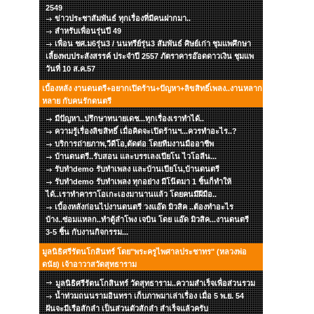
2549
ข่าวประชาสัมพันธ์ ทุกเรื่องที่มีคนฝากมา..
สำหรับเพื่อนรุ่นปี 49
เพื่อน ชศ.ม6รุ่น3 / นนทรีย์รุ่น3 สัมพันธ์ ศิษย์เก่า ชุมแพศึกษา
เลี้ยงพบประสังสรรค์ ประจำปี 2557 ภัตราคารอ๊อดดาวเงิน ชุมแพ
วันที่ 10 ส.ค.57
เบื้องหลัง งานดนตรี+อยากเปิดร้าน+ปัญหา+ลิขสิทธิ์เพลง..งานหลาก
หลาย กับคนรักดนตรี
มีปัญหา..ปรึกษาทนายเดช...ทุกเรื่องเราทำได้..
ความรู้เรื่องลิขสิทธิ์ เมื่อคิดจะเปิดร้านฯ...ควรทำอะไร..?
บริการถ่ายภาพ,วีดีโอ,ตัดต่อ โดยทีมงานมืออาชีพ
บ้านดนตรี..รับสอน และบรรเลงเปียโน ไวโอลีน...
รับทำdemo รับทำเพลง และบ้านเปียโน,บ้านดนตรี
รับทำdemo รับทำเพลง ทุกอย่าง มีโน๊ตมา 1 ชิ้นก็ทำให้
ได้..เราทำคาราโอเกะเองมานานแล้ว โดยคนมีฝีมือ..
เบื้องหลังก่อนไปงานดนตรี วงแอ๊ด มิวสิค ..ต้องทำอะไร
บ้าง..ซ่อมแหลก..ทำตู้ลำโพง เจบิน โดย แอ๊ด มิวสิค...งานดนตรี
3-5 ชิ้น กับงานกิจกรรม...
มูลนิธิศรีรัตนโกสินทร์ โดย"พระครูไพศาลประชาทร" (หลวงพ่อ
ดนัย) เจ้าอาวาสวัดสุทธาราม
มูลนิธิศรีรัตนโกสินทร์ วัดสุทธาราม..ความสำเร็จเพื่อส่วนรวม
น้ำท่วมถนนรามอินทรา เก็บภาพมาเล่าเรื่อง เมื่อ 5 พ.ย. 54
ฝันจะมีเรือสักลำ เป็นส่วนตัวสักลำ สำเร็จแล้วครับ