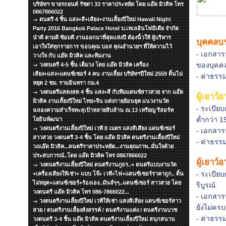
บริษัทฯ ขายรถยนต์ รัชดา 33 ราคาประหยัด โดย แอ๊ด มิวสิค โทร
0867866022
ดนตรี 4 ชิ้น แสง+สี+เสียง+งานเลี้ยงปีใหม่ Hawali Night
Party 2016 Bangkok Palace Hotel บ.เทเลอินโฟมีเดีย จำกัด
นำดี ตามดี ซ้อมดี งานออกมาที่สุดแห่งปี ต้องนิ้วให้ ผู้บริหาร
บุคคลบร
เอาใจใส่ทุกรายการ ขอบคุณ บอส คุณอำนวยฯ ที่ให้ความไว้
- เอกสา
วางใจ กับ แอ๊ด มิวสิค และทีมงาน
ของบุคคล
วงดนตรี 4-5 ชิ้น เต็มวง โดย แอ๊ด มิวสิค เครื่อง
เสียง+แสง+แดนซ์เซอร์ 4 คน งานเลี้ยง บริษัทฯปีใหม่ 2559 ดิ้นไม่
- ค่าธรร
หยุด 2 ชม. รามอินทรา กม.4
วงดนตรีแสดงสด 4 ชิ้น แสง+สี กับทีมแดนซ์สาวสวย จาก แอ๊ด
ผู้เยาว์อ
มิวสิค งานเลี้ยงปีใหม่ ไทย+จีน แต่งกายย้อนยุค แนวงานวัด
- ระเบีย
ฉลองความสำเร็จทะลุเป้าหลายสิบล้าน ณ 13 เหรียญ รีสอร์ท
ต่ำกว่า 15
โยธินพัฒนา
วงดนตรีงานเลี้ยงปีใหม่ เวที 8 เมตร แสงสีเสียง แดนซ์เซอร์
- เอกสาร
สาวสวย วงดนตรี 3-4 ชิ้น โดย แอ๊ด มิวสิค ดนตรีงานเลี้ยงปีใหม่
- ค่าธรร
วงแอ๊ด มิวสิค...ดนตรีราคาประหยัด...งานคุณภาพ..มั่นใจด้วย
ประสบการณ์..โดย แอ๊ด มิวสิค โทร 0867866022
ผู้เยาว์
วงดนตรีงานเลี้ยงปีใหม่ ดนตรีงานภูธร..+ ดนตรีแบบงานวัด
- ระเบียบ
+เครื่องเสียงให้เช่า+ แบบ โจ๊ะ เวที+ไฟ+แดนซ์เซอร์ราคาถูก.. ดิ้น
ไม่หยุด+แดนซ์เซอร์+ร้องเอง..มันส์ๆๆ..แดนซ์เซอร์ สาวสวย โดย
ริบูรณ์
วงดนตรี แอ๊ด มิวสิค โทร 086-7866022...
- เอกสาร
วงดนตรีงานเลี้ยงปีใหม่ เวทีให้เช่า แสงสีเสียง แดนซ์เซอร์สาว
ยังไม่ครบ
สวย / ดนตรีงานเลี้ยงสังสรรค์ / ดนตรีงานแต่ง / ดนตรีงานบวช
- ค่าธรร
วงดนตรี 3-4 ชิ้น แอ๊ด มิวสิค ดนตรีงานเลี้ยงปีใหม่ สนุกสนาน