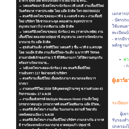
อาหาร สุขสวัสดิ์ พระประแดง รางวัลมากมาย ครับ..
วงดนตรีคอมฯ อีเลคโทนฯ+นักร้อง+เวที แสงสี งานเลี้ยงปีใหม่
วันคริสมาส ราคาประหยัด โดย แอ๊ด มิวสิค โทร 0867866022
เอกสารป
ดนตรีอีเลคโทนฯ(คอม)+เวที 6 ม.+แดนซ์ 4 คน + งานเลี้ยงปี
- บัตรประ
ใหม่ บริษัทฯ ให้เช่ารถเจาะขุด คลองด่าน สมุทรปราการ
ใช้แทนตา
สนุกสนานยาวไป จากทีมงาน แอ๊ด มิวสิค
วงดนตรีอีเลคโทนฯ(คอม) นักร้อง 2 คน (ราคาประหยัด) งาน
ทะเบียนบ
เลี้ยงปีใหม่ คลองหลวงปทุมธานี สนุกสนาน แจกรางวัลพนักงาน
- หากมีร
มากมาย กับ แอ๊ด มิวสิค
หลักฐานก
สุขสันต์วันเด็ก สวัสดีปีใหม่ วงดนตรี 3 ชิ้น +เวที 8 ม.ครบชุด
โดย วงแอ๊ด มิวสิค งานเลี้ยงปีใหม่+วันเด็ก ม.นาราสิริ วัชรพล
สานสามัคคีเจ้าของร่วม 3 ปี ที่ให้ทีมงานเรา ได้ให้ความสนุกกัน
ค่
พร้อมรางวัลมากมาย...
- 
วงอีเลคโทนฯ+คอม+นักร้อง 2 คน ดนตรีเลี้ยงปีใหม่
รามอินทรา 117 จัดง่ายๆหน้าบริษัทฯ
ดนตรีงานเลี้ยงปีใหม่ เลี้ยงพนักงานฯ สนามกลอฟ์ธนาฯ
ผู้เยาว์อ
บางนา
งานดนตรีปีใหม่ 2558 นิติบุคคลหมู่บ้านฯหรู ซ.รามคำแหง 43
กิจกรรมเยอะ 17 ม.ค.58
งานเลี้ยงสังสรรค์ MeStyle Museum Hotel งานเล็กใหญ่
ระเบียบกา
บรรยากาศอบอุ่น บรรยากาศดี ดนตรีโดยทีมงาน แอ๊ด มิวิสค..
ดนตรีอีเล็คโทนฯ งานเลี้ยง วันแรงงาน สถานที่ วิทยาลับ
ผู้เยาว์
เทคนิคดอนเมือง 1 พ.ค.58
รับรองสำ
ดนตรีอีเล็คโทนฯ งานเลี้ยงปีใหม่ บริษัทฯ งานกลางวัน อากาศ
ดี รางวัลแจกพนักงานมากมาย ลาดหลุมแก้ว ปทุมธานี
ปกครองไม