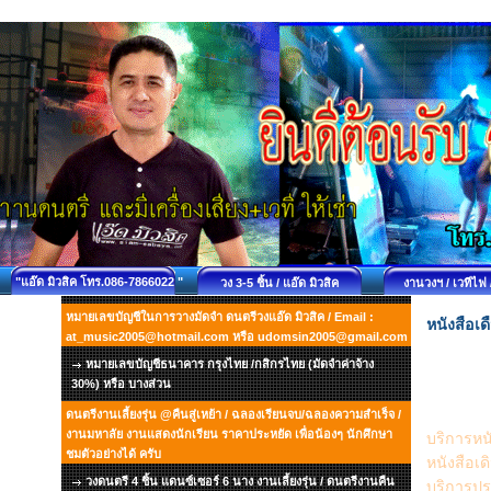
"แอ๊ด มิวสิค โทร.086-7866022 "
วง 3-5 ชิ้น / แอ๊ด มิวสิค
งานวงฯ / เวทีไฟ 
หมายเลขบัญชีในการวางมัดจำ ดนตรีวงแอ๊ด มิวสิค / Email :
หนังสือเ
at_music2005@hotmail.com หรือ udomsin2005@gmail.com
หมายเลขบัญชีธนาคาร กรุงไทย /กสิกรไทย (มัดจำค่าจ้าง
30%) หรือ บางส่วน
หนังสือเ
กระทรวง
ดนตรีงานเลี้ยงรุ่น @คืนสู่เหย้า / ฉลองเรียนจบ/ฉลองความสำเร็จ /
งานมหาลัย งานแสดงนักเรียน ราคาประหยัด เพื่อน้องๆ นักศึกษา
บริการหน
ชมตัวอย่างได้ ครับ
หนังสือเด
วงดนตรี 4 ชิ้น แดนซ์เซอร์ 6 นาง งานเลี้ยงรุ่น / ดนตรีงานคืน
บริการปร