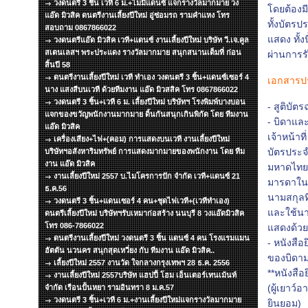
วงดนตรี 3 ชิ้น เวที 6 ม.+ไมมีแดนซ์ แจกรางวัลมากมาย วง
โดยต้องม
แอ๊ด มิวสิค ดนตรีงานเลี้ยงปีใหม่ อู่ซ่อมรถ รามคำแหง โทร
ทั้งบัตร
สอบถาม 0867866022
แสดง ทั้
วงดนตรีแอ๊ด มิวสิค เวที+แดนซ์ งานเลี้ยงปีใหม่ บริษัท วี.เจ.คูล
สเตนเลสฯ พระประแดง รางวัลมากมาย สนุกสนานเต็มที่ ก่อน
ผ่านการ
สิ้นปี 58
ดนตรีงานเลี้ยงปีใหม่ เวที ทำเอง วงดนตรี 3 ชิ้น+แดนซ์เซอร์ 4
เอกสารปร
นาง แสงสีบนเวที ด้วยทีมงาน แอ๊ด มิวสสิค โทร 0867866022
วงดนตรี 3 ชิ้น+เวที 6 ม. เลี้ยงปีใหม่ บริษัทฯ โรงพิมพ์บางบอน
- สูติบั
แจกของขวัญพนักงานมากมาย ดิ้นกันสนุกเกินพิกัด โดย ทีมงาน
- บิดาแล
แอ๊ด มิวสิค
เจ้าหน้าที่
เครื่องเสียง+ไฟ+(คอม) การแสดงบนเวที งานเลี้ยงปีใหม่
บัตรประจ
บริษัทฯอสังหาริมทรัพย์ การแสดงมากมายของพนักงาน โดย ทีม
งาน แอ๊ด มิวสิค
มหาดไทย 
งานเลี้ยงปีใหม่ 2557 บ.ไมโครการปัก จำกัด เวที+แดนซ์ 21
มารดาในส
ธ.ค.56
นามสกุลท
วงดนตรี 3 ชิ้น+แดนเซอร์ 4 คน+ชุดไฟเวที+(เวทีทำเอง)
และใช้นา
ดนตรีเลี้ยงปีใหม่ บริษัทฯรับเหมาก่อสร้าง นนบุรี 8 วงแอ๊ดมิวสิค
โทร 086-7866022
แสดงด้ว
ดนตรีงานเลี้ยงปีใหม่ วงดนตรี 3 ชิ้น แดนซ์ 4 คน โรงแรมแมน
- หนังสื
ฮัตตัน นวนคร สนุกสุดเหวี่ยง กับ ทีมงาน แอ๊ด มิวสิค..
ของบิดาม
เลี้ยงปีใหม่ 2557 งานวัด ใจกลางกรุงเทพฯ 28 ธ.ค. 2556
**หนังสื
งานเลี้ยงปีใหม่ 2557บริษัท แฮปปี้ โฮม เอ็นเตอร์เทนเม้นท์
(ผู้เยาว์
จำกัด เรือนปั้นหยา รามอินทรา 8 ม.ค.57
วงดนตรี 3 ชิ้น+เวที 6 ม.+งานเลี้ยงปีใหม่แจกรางวัลมากมาย
ยินยอม)