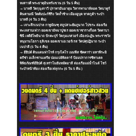
หงสาวดี พระธาตุอินทร์แขวน (6 วัน 5 คืน)
บาหลี วัดกุนุงกาวี ปุราทามันอายุน วิหารทานาห์ลอต วัดบาตูร์
คินตามณี วัดตัมปะก์ซีริง วัดถ้ำช้าง เมืองอูบุด หาดกูต้า ระบำ
บาหลี (4 วัน 3 คืน)
เจาะลึกเนปาล กาฐมัณฑุ สถูปสวะยัมภูนาถ โปขระ ล่องเรือ
ทะเลสาบเฟวา ยอดเขามัจฉาปูชเร ยอดเขาซารางก็อต วัดดาบา
ซินี เจดีย์โพธินาถ ปักตะปุร์ วัดกุมเภสวอร์ เมืองปะฏัน พระราชวัง
หนุมานโธกา ธุลิเขล ยอดเขาเอเวอร์เรส วัดปศุปฏินาถ ระบำ
เนปาลี (5 วัน 4 คืน)
อียิปต์ ดินแดนฟาโรห์ กรุงไคโร เมมฟิส ซัคคาร่า มหาพีระมิ
ดกีซ่า อเล็กซานเดรีย ปอมเปย์พิลลาร์ ป้อมปราการซิทาเดล
พิพิธภัณฑ์อียิปต์ สุเหร่าโมฮัมหมัดอาลี ล่องเรือแม่น้ำไนล์ โชว์
ระบำหน้าท้อง ล่องเรือเฟลุกกะ (6 วัน 5 คืน )