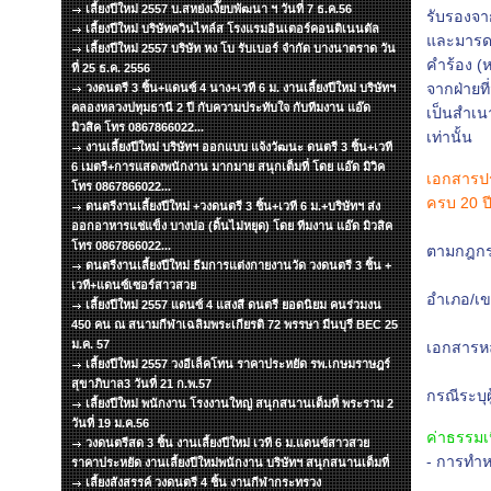
เลี้ยงปีใหม่ 2557 บ.สหย่งเงี๊ยบพัฒนา ฯ วันที่ 7 ธ.ค.56
รับรองจา
เลี้ยงปีใหม่ บริษัทควินไทล์ส โรงแรมอินเตอร์คอนติเนนตัล
และมารดาห
เลี้ยงปีใหม่ 2557 บริษัท หง โบ รับเบอร์ จำกัด บางนาตราด วัน
คำร้อง (ห
ที่ 25 ธ.ค. 2556
จากฝ่ายท
วงดนตรี 3 ชิ้น+แดนซ์ 4 นาง+เวที 6 ม. งานเลี้ยงปีใหม่ บริษัทฯ
คลองหลวงปทุมธานี 2 ปี กับความประทับใจ กับทีมงาน แอ๊ด
เป็นสำเน
มิวสิค โทร 0867866022...
เท่านั้น
งานเลี้ยงปีใหม่ บริษัทฯ ออกแบบ แจ้งวัฒนะ ดนตรี 3 ชิ้น+เวที
6 เมตรี+การแสดงพนักงาน มากมาย สนุกเต็มที่ โดย แอ๊ด มิวิค
เอกสารปร
โทร 0867866022...
ครบ 20 ปี
ดนตรีงานเลี้ยงปีใหม่ +วงดนตรี 3 ชิ้น+เวที 6 ม.+บริษัทฯ ส่ง
- บัตรป
ออกอาหารแช่แข็ง บางบ่อ (ดิ้นไม่หยุด) โดย ทีมงาน แอ๊ด มิวสิค
โทร 0867866022...
ตามกฎกร
ดนตรีงานเลี้ยงปีใหม่ ธีมการแต่งกายงานวัด วงดนตรี 3 ชิ้น +
- หนังส
เวที+แดนซ์เซอร์สาวสวย
อำเภอ/เข
เลี้ยงปีใหม่ 2557 แดนซ์ 4 แสงสี ดนตรี ยอดนิยม คนร่วมงน
- เอกสา
450 คน ณ สนามกีฬาเฉลิมพระเกียรติ 72 พรรษา มีนบุรี BEC 25
ม.ค. 57
เอกสารหล
เลี้ยงปีใหม่ 2557 วงอีเล็คโทน ราคาประหยัด รพ.เกษมราษฎร์
สำคัญก
สุขาภิบาล3 วันที่ 21 ก.พ.57
กรณีระบุ
เลี้ยงปีใหม่ พนักงาน โรงงานใหญ่ สนุกสนานเต็มที่ พระราม 2
วันที่ 19 ม.ค.56
ค่าธรรมเ
วงดนตรีสด 3 ชิ้น งานเลี้ยงปีใหม่ เวที 6 ม.แดนซ์สาวสวย
- การทำห
ราคาประหยัด งานเลี้ยงปีใหม่พนักงาน บริษัทฯ สนุกสนานเต็มที่
เลี้ยงสังสรรค์ วงดนตรี 4 ชิ้น งานกีฬากระทรวง