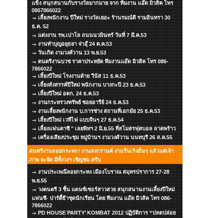
แข็ง สนุกสนานกับรางวัลมากมาย จาก ทีมงาน แอ๊ด มิวสิค โทร
0867866022
เลี้ยงพนักงาน ปีใหม่ รางวัลเยอะ ร้านรมณ์ดี รามอินทรา 30
ธ.ค. 52
แต่งงาน รพ.เปาโล ถนนนวมินทร์ วันที่ 7 มี.ค.53
งานทำบุญอยุธยา จ่าอุ๊ 24 ต.ค.53
วันเกิด งามวงศ์วาน 13 พ.ย.53
ดนตรีงานบวช ราคาประหยัด ทีมงานแอ๊ด มิวสิค โทร 086-
7866022
เลี้ยงปีใหม่ โรงงานด้าย วีนัส 11 ธ.ค.53
เลี้ยงสังสรรค์ปีใหม่ พนักงาน บางกะปิ 23 ธ.ค.53
เลี้ยงปีใหม่ อตก. 24 ธ.ค.53
งานกระทรวงทรัพย์ ซอยอารีย์ 24 ธ.ค.53
งานเลี้ยงพนักงาน บ.การช่าง สถานที่เอกมัย 25 ธ.ค.53
เลี้ยงปีใหม่ เวทีไฟ แบบจีนๆ 27 ธ.ค.54
เลี้ยงแฟนตาซี " เลยพิทฯ 2 มิ.ย.55 ที่สโมสรฟุตบอล ลาดพร้าว
เครื่องเสียงประชุม หมู่บ้านฯ งามวงศ์วาน นนทบุรี 26 ส.ค.55
ดนตรีงานลอยกระทง / งานสงกรานต์ งานรื่นเริงอื่นๆ แล้วแต่เจ้า
ภาพ จะจัด มีทั้งวงฯ เชิญชม ครับ
งานประเพณ๊ลอยกระทง เมืองโบราณ สมุทรปราการ 27-28
พ.ย.55
วงดนตรี 3 ชิ้น แดนซ์เซอร์สาวสวย สนุกสนานงานเลี้ยงปีใหม่
แฟนซี- ปาร์ตี้ธีาชุดนักเรียน โดย ทีมงาน แอ๊ด มิวสิค โทร 086-
7866022
PD HOUSE PARTY’ KOMBAT 2012 ปฏิบัติการ “ปลดปล่อย