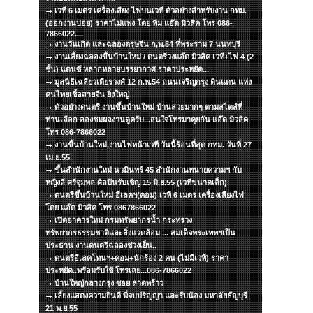
เวที 6 เมตร เครื่องเสียง ไฟบนเวที ตัวอย่างสำหรับงาน กทม.
(ออกงานบ่อย) ราคาไม่แพง โดย ทีม แอ๊ด มิวสิค โทร 086-
7866022....
งานวันเกิด และฉลองตรุษจีน ก,พ.54 ที่พระราม 7 นนทบุรี
งานเลี้ยงฉลองขึ้นบ้านใหม่ / ดนตรีวงแอ๊ด มิวสิค เวที+ไฟ 4 (2
ชั้น) แดนซ์ หลากหลายบรรยากาศ ราคาประหยัด...
มูลนิธิเฉลียวเตียรวงศ์ 12 ก.พ.54 ถนนเจริญกรุง ดินแดน แห่ง
คนไทยเชื้อสายจีน ยิ่งใหญ่
ตัวอย่างดนตรี งานขึ้นบ้านใหม่ บ้านสวยมากๆ ตามสไตส์ที่
ท่านเลือก ลองชมผลงานดูครับ...สนใจโทรมาคุยกัน แอ๊ด มิวสิค
โทร 086-7866022
งานขึ้นบ้านใหม่,งานไฟหน้าเวที วันนี้ร้อนที่สุด กทม. วันที่ 27
เม.ย.55
ขึ้นสำนักงานใหม่ นวมินทร์ 45 สำนักงานทนายความฯ กับ
หญิงลี ศรีจุมพล ศิลปินรับเชิญ 15 มิ.ย.55 (เวทีขนาดเล็ก)
ดนตรีขึ้นบ้านใหม่ อีเลคฯ(คอม) เวที 6 เมตร เครื่องเสียงไฟ
โดย แอ๊ด มิวสิค โทร 0867866022
เปิดอาคารใหม่ กรมทรัพยากรน้ำ กระทรวง
ทรัพยากรธรรมชาติและสิ่งแวดล้อม ... สมเด็จพระเทพฯเป็น
ประธาน งานดนตรีฉลองช่วงเย็น..
ดนตรีอีเลคโทนฯ+คอม+นักร้อง 2 คน (ไม่มีเวที) ราคา
ประหยัด..พร้อมรับใช้ โทรเลย...086-7866022
บ้านใหญ่กลางกรุง ซอย ลาดพร้าว
เลี้ยงแสดงความยินดี พี่จบปริญญา และรับน้อง มหาลัยธัญบุรี
21 พ.ย.55