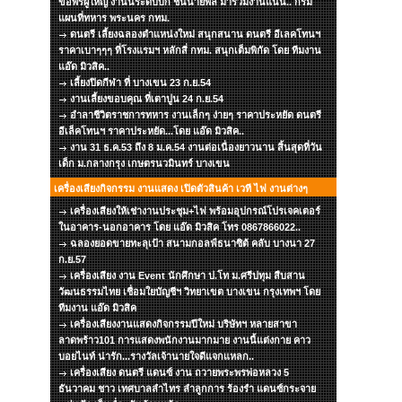
ขอพรผู้ใหญ่ งานนี้ระดับบิ๊ก ชั้นนายพล มาร่วมงานแน่น.. กรม
แผนที่ทหาร พระนคร กทม.
ดนตรี เลี้ยงฉลองตำแหน่งใหม่ สนุกสนาน ดนตรี อีเลคโทนฯ
ราคาเบาๆๆๆ ที่โรงแรมฯ หลักสี่ กทม. สนุกเต็มพิกัด โดย ทีมงาน
แอ๊ด มิวสิค..
เลี้ยงปิดกีฬา ที่ บางเขน 23 ก.ย.54
งานเลี้ยงขอบคุณ ที่เตาปูน 24 ก.ย.54
อำลาชีวิตราชการทหาร งานเล็กๆ ง่ายๆ ราคาประหยัด ดนตรี
อีเล็คโทนฯ ราคาประหยัด...โดย แอ๊ด มิวสิค..
งาน 31 ธ.ค.53 ถึง 8 ม.ค.54 งานต่อเนื่องยาวนาน สิ้นสุดที่วัน
เด็ก ม.กลางกรุง เกษตรนวมินทร์ บางเขน
เครื่องเสียงกิจกรรม งานแสดง เปิดตัวสินค้า เวที ไฟ งานต่างๆ
เครื่องเสียงให้เช่างานประชุม+ไฟ พร้อมอุปกรณ์โปรเจคเตอร์
ในอาคาร-นอกอาคาร โดย แอ๊ด มิวสิค โทร 0867866022..
ฉลองยอดขายทะลุเป้า สนามกอลฟ์ธนาซิต้ คลับ บางนา 27
ก.ย.57
เครื่องเสียง งาน Event นักศึกษา ป.โท ม.ศรีปทุม สืบสาน
วัฒนธรรมไทย เชื่อมใยบัญชีฯ วิทยาเขต บางเขน กรุงเทพฯ โดย
ทีมงาน แอ๊ด มิวสิค
เครื่องเสียงงานแสดงกิจกรรมปีใหม่ บริษัทฯ หลายสาขา
ลาดพร้าว101 การแสดงพนักงานมากมาย งานนี้แต่งกาย คาว
บอยไนท์ น่ารัก...รางวัลเจ้านายใจดีแจกแหลก..
เครื่องเสียง ดนตรี แดนซ์ งาน ถวายพระพรพ่อหลวง 5
ธันวาคม ชาว เทศบาลลำไทร ลำลูกการ ร้องรำ แดนซ์กระจาย