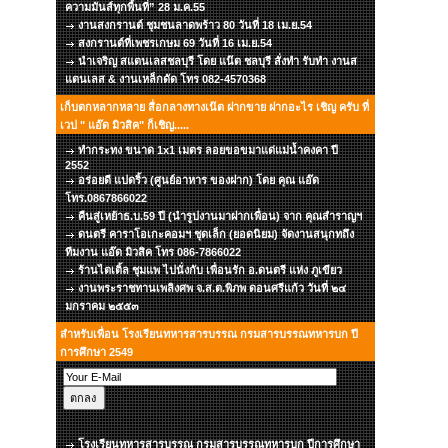
ความมันส์ทุกพื้นที่” 28 ม.ค.55
งานสงกรานต์ ชุมชนลาดพร้าว 80 วันที่ 18 เม.ย.54
สงกรานต์ที่เพชรเกษม 69 วันที่ 16 เม.ย.54
นำเจริญ สแตนเลสชลบุรี โดย แน๊ต ชลบุรี สั่งทำ รับทำ งานส
แตนเลส & งานเหล็กดัด โทร 082-4570368
เก็บตกหลากหลาย สื่อกลางทางเน๊ต ฝากขาย ฝากอะไร เชิญ ครับ ที่
เวป " แอ๊ด มิวสิค" ก็เชิญ.....
ทำกระทง ขนาด 1x1 เมตร ลอยขอขมาแด่แม่น้ำคงคา ปี
2552
อร่อยดี แปดริ้ว (ศูนย์อาหาร ของฝาก) โดย คุณ แอ๊ด
โทร.0867866022
คืนสู่เหย้าธ.บ.59 ปี (นำรูปงานมาฝากเพื่อน) จาก คุณสำราญฯ
ดนตรี คาราโอเกะคอมฯ ชุดเล็ก (ยอดนิยม) จัดงานสนุกทถึง
ทีมงาน แอ๊ด มิวสิค โทร 086-7866022
ร้านไตเติ้ล ชุมแพ ไปนั่งกับ เพื่อนรัก อ.ดนตรี แห่ง ภูเขียว
งานพระราชทานเพลิงศพ จ.ส.ต.พิภพ ดอนศรีแก้ว วันที่ ๒๔
มกราคม ๒๕๕๓
สำหรับเพื่อน โรงเรียนทหารสารบรรณ กรมสารบรรณทหารบก ปี
การศึกษา 2549
โรงเรียนทหารสารบรรณ กรมสารบรรณทหารบก ปีการศึกษา