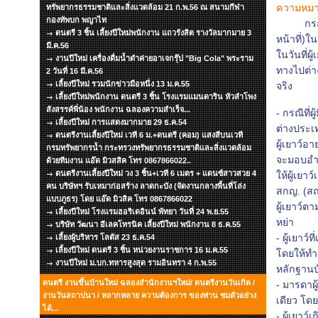
ความหมา
ทรัพยากรธรรมชาติและสิ่งแวดล้อม 21 ก.พ.56 ณ สนามกีฬา
กองทัพบก พญาไท
กรณีบิด
ดนตรี 3 ชิ้น เลี้ยงปีใหม่พนักงาน แถวรังสิต รางวัลมากมาย 3
หน้าที่)
มี.ค.56
ในวันที่ผ
งานปีใหม่ เครื่องดื่มน้ำดำค่ายอาเจกรุ๊ป "Big Cola" พระราม
ทางไปต่า
2 วันที่ 16 มี.ค.56
เลี้ยงปีใหม่ รวมนักข่าวมือหนึ่ง 13 ม.ค.55
จริง
เลี้ยงปีใหม่พนักงาน ดนตรี 3 ชิ้น โรงแรมแมนดาริน หัวลำโพง
สังสรรค์พี่น้อง พนักงาน ฉลองความสำเร็จ...
- กรณีที่
เลี้ยงปีใหม่ การแสดงมากมาย 29 ธ.ค.54
ต่างประเ
ดนตรีงานเลี้ยงปีใหม่ เวที 6 ม.+ดนตรี (คอม) แสงสีบนเวที
ผู้เยาว์
กรมทรัพยากรน้ำ กระทรวงทรัพยากรธรรมชาติและสิ่งแวดล้อม
จะมอบอำน
ด้วยทีมงาน แอ๊ด มิวสสิค โทร 0867866022..
ดนตรีงานเลี้ยงปีใหม่ วง 3 ชิ้น+เวที 6 เมตร + แดนซ์สาวสวย 4
ให้ผู้เยา
คน บริษัทฯ รับเหมาก่อสร้าง ลาดกะบัง (จัดงานกลางพื้นที่โล่ง
สกญ. (สถ
แบบภูธร) โดย แอ๊ด มิวสิค โทร 0867866022
ผู้เยาว์
เลี้ยงปีใหม่ โรงแรมฮอริเดอินน์ พัทยา วันที่ 24 พ.ย.55
หย่า
บริษัท วัฒนา อีเลคโทรนิค เลี้ยงปีใหม่ พนักงาน 8 ธ.ค.55
- ผู้เยา
เลี้ยงผู้บริหาร โลตัส 23 ธ.ค.54
เลี้ยงปีใหม่ ดนตรี 3 ชิ้น หน่วยงานราชการ 16 ม.ค.55
โดยให้ทำ
งานปีใหม่ ม.บก.ทหารสูงสุด รามอินทรา 4 ก.พ.55
หลักฐานบ
ดนตรี งานขึ้นบ้านใหม่ ฉลองสำนักงานฯใหม่/ ดนตรีงานวันเกิด /
- มารดาผ
งานวันสถาปนา / หลากหลาย ความต้องการ ของท่าน ชมตัวอย่าง
เดียว โด
ได้...
- ผู้เยา