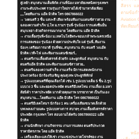
สู่เหย้า สนุกสนานเต็มพิกัด งานพี่น้อง มหาลัยเทคนิคกรุงเทพฯ
สีสรร แล
งานระดับประเทศ รวมรุ่นเก่าใหม่รายได้เข้ามาหาลัยเพียบ
ตามข้อกำ
,,,,โดยทีมงาน แอ๊ด มิวสิค โทร 0867866022
Aviation
วงดนตรี 3 ชิ้น แสง+สี เสียง พร้อมทีมงานแดนซ์สาวสวย งาน
ฉลองความสำเร็จ ป.โท ม.รามฯ รุ่นพี่-รุ่นน้อง การแต่งชื่นมื่น
ทัดเทีย
สนุกเหฮา ด้วยกิจกรรมมากมาย โดยทีมงาน แอ๊ด มิวสิค
งานเลี้ยงรุ่นพี่+น้อง ม.เทคโนโลยีพระจอมเกล้าพระนครเหนือ
การแสดงของ รุ่นน้อง ด้วยความประทับใจ แด่ รุ่นพี่..ทีมงาน
น้องๆ เตรียมการมาดี รุ่นพี่ชม..สนุกสนาน กับ ดนตรี วงแอ๊ด
มิวสิค เวที+ไฟ และทีมงานแดนซ์เซอร์..
ดนตรีงานเลี้ยงสังสรรค์ ด้วยรัก และผูกพันธ์ สนุกสนาน กับ
ดนตรีแอ๊ด มิวสิค และทีมงานแดนซ์สาวสวย..
ดนตรีฉลองความสำเร็จ งานเสร็จ มีการแสดงพนักงาน
ประกวดร้อง นักร้องรับเชิญ คุณสุเทพ ประยูรพิทักษ์
รูปแแบบดนตรีที่คุณเลือกได้ เช่น 1.รูปแบบวงเต็ม 5 ชิ้น 2.รูป
แบบวง 3 ชิ้น และยอดประหยัด ดนตรีอีเลคโทน งานเลี้ยง อ.มหา
ลัยนิด้า ราคาประหยัด มากด้วยคุณภาพ บรรยากาศ เป็นกันเอง
สนุกสนาน....โดยทีมงาน แอ๊ด มิวสิค โทร 0867866022
ดนตรีอีเลคโทนฯ นักร้อง 1 คน เครื่องเสียงขนาดเล็กด้วย
บทเพลงเก่าอมตะ รูปแบบทางการ สบายๆ งานเลึ้ยงสังสรรค์ราคา
ประหยัด กรุงเทพฯ โทร สอบถามได้ครับ 0867866022 แอ๊ด
มิวสิค
งานนักศึกษา งานกิจกรรม งานการแสดง ดนตรีประกวด
ราคามิตรภาพ โดย แอ๊ด มิวสิค
หนัง
เครื่องเสียง+แสงให้เช่า งานแข่งประกวดโฟรค์ซอง งาน