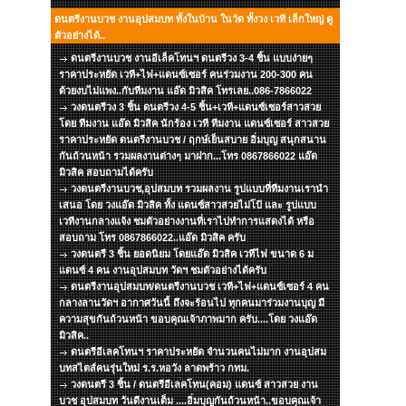
ดนตรีงานบวช งานอุปสมบท ทั้งในบ้าน ในวัด ทั้งวง เวที เล็กใหญ่ ดู
ตัวอย่างได้..
ดนตรีงานบวช งานอีเล็คโทนฯ ดนตรีวง 3-4 ชิ้น แบบง่ายๆ
ราคาประหยัด เวที+ไฟ+แดนซ์เซอร์ คนร่วมงาน 200-300 คน
ด้วยงบไม่แพง..กับทีมงาน แอ๊ด มิวสิค โทรเลย..086-7866022
วงดนตรีวง 3 ชิ้น ดนตรีวง 4-5 ชิ้น+เวที+แดนซ์เซอร์สาวสวย
โดย ทีมงาน แอ๊ด มิวสิค นักร้อง เวที ทีมงาน แดนซ์เซอร์ สาวสวย
ราคาประหยัด ดนตรีงานบวช / ฤกษ์เย็นสบาย อิ่มบุญ สนุกสนาน
กันถ้วนหน้า รวมผลงานต่างๆ มาฝาก...โทร 0867866022 แอ๊ด
มิวสิค สอบถามได้ครับ
วงดนตรีงานบวช,อุปสมบท รวมผลงาน รูปแบบที่ทีมงานเรานำ
เสนอ โดย วงแอ๊ด มิวสิค ทั้ง แดนซ์สาวสวยไม่โป้ และ รูปแบบ
เวทีงานกลางแจ้ง ชมตัวอย่างงานที่เราไปทำการแสดงได้ หรือ
สอบถาม โทร 0867866022..แอ๊ด มิวสิค ครับ
วงดนตรี 3 ชิ้น ยอดนิยม โดยแอ๊ด มิวสิค เวทีไฟ ขนาด 6 ม
แดนซ์ 4 คน งานอุปสมบท วัดฯ ชมตัวอย่างได้ครับ
ดนตรีงานอุปสมบท/ดนตรีงานบวช เวที+ไฟ+แดนซ์เซอร์ 4 คน
กลางลานวัดฯ อากาศวันนี้ ถึงจะร้อนไป ทุกคนมาร่วมงานบุญ มี
ความสุขกันถ้วนหน้า ขอบคุณเจ้าภาพมาก ครับ....โดย วงแอ๊ด
มิวสิค..
ดนตรีอีเลคโทนฯ ราคาประหยัด จำนวนคนไม่มาก งานอุปสม
บทสไตส์คนรุ่นใหม่ ร.ร.หอวัง ลาดพร้าว กทม.
วงดนตรี 3 ชิ้น / ดนตรีอีเลคโทน(คอม) แดนซ์ สาวสวย งาน
บวช อุปสมบท วันดีงานเต็ม ....อิ่มบุญกันถ้วนหน้า..ขอบคุณเจ้า