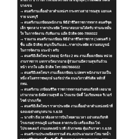
ทางการ ข้าราชการพร้อมใจร่วมงาน สนุกสุดๆ กรมพัฒนาที่ดิน
บางเขน
ดนตรีงานเลี้ยงอำลาตำแหน่งฯ กระทรวงสาธารณสุข แยกแค
ราย นนทบุรี
ดนตรีงานเกษียณพนักงาน พิธีอำชีวิตราชการทหาร ดนตรีชุด
เล็ก ชุดกลาง ราคาประหยัด โทรมาสอบถามได้ครับ ท่านจะหมั่น
ใจ ในการจัดงาน กับทีมงาน แอ๊ด มิวสิค 086-7866022
รวมงาน ดนตรีงานเกษียณ พิธีอำลาชีวิตราชการ (วงดนตรี 3
ชิ้น แอ๊ด มิวสิค) สนุกเป็นกันเอง...ราคาประหยัด ความสมบูรณ์
ในการจัดงาน แนะนำ ครับ
ดนตรีอีเล็คโทนฯ (คอม) นักร้อง 2 คน งานเลี้ยงเกษียณ หน่วย
งานราชการ แจกรางวัลมากมาย ผู้ร่วมงานมีความสุขกันถ้วน
หน้า จากใจ แอ๊ด มิวสิค โทร 0867866022
ดนตรีอีเลคโทนฯ งานเลี้ยงเกษียณ บ.ปตทฯ พนักงานรวมเป็น
หนึ่ง สโมสรราชพฤกษ์ นอร์ธปาร์ค ถนนวิภาวดีรังสิต หลักสี่
กทม.
ดนตรีงาน เกษียณชีวิต ราชการทหารอย่างสมเกียรติ เจอนาย
เก่ามากมาย ยังมีความสุขดี ณ โรงแรม บัดดี้ โอเรียนทอล ริเวอร์
ไซด์ ปากเกร็ด
ดนตรีอีเล็คโทนฯ ราคาประหยัด งานเลี้ยงอำลาตำแหน่งหน้าที่
ฉลองอย่างสนุกสนาน ก.ย.58
นางฟ้า ถึงเวลาต้องลาการบินไทยตามเวลา อย่างสมเกียรติ
โรงแรมสุวรรณภูมิ แอร์พอต ลาดกระบัง เครื่องเสียง-ไฟ-
โปรเจคเตอร์ งานแสดงหน้าเวที เจ้าภาพชม คุ้มเกินราคา ก.ย.58
ดนตรีงานประเพณีสงกรานต์ สน.งบประมาณกลาโหม รดน้ำ