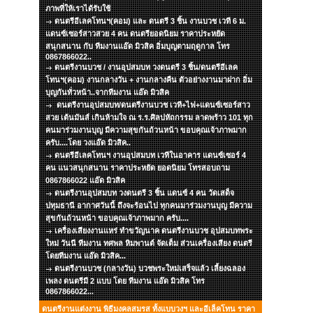
ภาพที่ให้เราได้รับใช้
ดนตรีอีเลคโทนฯ(คอม) และ ดนตรี 3 ชิ้น งานบวช เวที 6 ม.
แดนซ์เซอร์สาวสวย 4 คน ดนตรียอดนิยม ราคาประหยัด
สนุกสนาน กับ ทีมงานแอ๊ด มิวสิค อิ่มบุญตามฤดูกาล โทร
0867866022..
ดนตรีงานบวช / งานอุปสมบท วงดนตรี 3 ชิ้น/ดนตรีอีเลค
โทนฯ(คอม) งานกลางวัน + งานกลางคืน ตัวอย่างงานมาฝาก อิ่ม
บุญกันทั่วหน้า..จากทีมงาน แอ๊ด มิวสิค
ดนตรีงานอุปสมบท/ดนตรีงานบวช เวที+ไฟ+แดนซ์เซอร์สาว
สวย เต้นมันส์ เกินห้ามใจ ณ ร.ร.ศิลปหัถกรรม ลาดพร้าว 101 ทุก
คนมาร่วมงานบุญ มีความสุขกันถ้วนหน้า ขอบคุณเจ้าภาพมาก
ครับ....โดย วงแอ๊ด มิวสิค..
ดนตรีอีเลคโทนฯ งานอุปสมบท เวทีในอาคาร แดนซ์เซอร์ 4
คน แนวสนุกสนาน ราคาประหยัด ยอดนิยม โทรสอบถาม
0867866022 แอ๊ด มิวสิค
ดนตรีงานอุปสมบท วงดนตรี 3 ชิ้น แดนซ์ 4 คน วัดเสด็จ
ปทุมธานี อากาศวันนี้ ถึงจะร้อนไป ทุกคนมาร่วมงานบุญ มีความ
สุขกันถ้วนหน้า ขอบคุณเจ้าภาพมาก ครับ....
เครื่องเสียงงานแหร่ ทำขวัญนาค ดนตรีงานบวช อุปสมบทพระ
ใหม่ วันนี ทีมงาน ทศพล หิมพานต์ จัดเต็ม ส่วนเครื่องเสียง ดนตรี
โดยทีมงาน แอ๊ด มิวสิค...
ดนตรีงานบวช (กลางวัน) บวชพระใหม่เสร็จแล้ว เลี้ยงฉลอง
เพลง ดนตรีมี 2 แบบ โดย ทีมงาน แอ๊ด มิวสิค โทร
0867866022...
ดนตรีงานแต่งงาน พิธีมงคลสมรส ทั้งแบบวงฯ และอีเล็คโทน ราคา