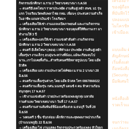
เครื่องอ
กิจกรรมนักศึกษา ม.ราม 2 วิทยาเขตบางนา ก.ค.58
ของผู้ถื
ดนตรีอีเลคโทนฯ ราคาประหยัด งานคืนสู่เหย้า สพช. ม1 รุ่น
ที่บันทึก
แรก โรงเรียนวัดพลับพลาไชย กทม. เพื่อนๆ ประสบความสำเร็จ
ในอาชีพ แถมหาเงินเข้า โรงเรียนฯ
ปลอมแปลง
เครื่องเสียงให้เช่า งานแถลงเปิดภาพยนต์ และงานกิจกรรม
ไมโครชิพ
นักศึกษา ม.ราม 2 วิทยาเขตบางนา ขอบคุณที่ให้ทีมงานเรา มา
เข้าเมือ
ทำงานให้ 3 ปี
เครื่องเสียง+แสงให้เช่า งานแข่งตำส้มตำ งานกิจกรรม
หนังสือ
นักศึกษา ม.ราม 2 วิทยาเขตบางนา ก.ค.58
แบบเดิม ด
ดนตรี อีเล็คโทนฯ (คอม) เวทีทำเอง ประหยัด งานคืนสู่เหย้า
เลี้ยงรุ่นฯ งานเล็กๆ อบอุ่นระหว่างพี่น้อง..แม้จะเรียนจบไป
สัญลักษณ
นาน..เราไม่เคยทิ้งกัน...สำหรับดนตรีมีหลายรูปแบบ โดย แอ๊ด
เริ่มตั้ง
มิวสิค
ถือหนังส
เครื่องเสียง แสง งานประกวดโฟค์ซอง ม.ราม 2 บางนา 28
(Security
มิ.ย.56
มือพิเศ
ดนตรีงานเลี้ยงรุ่นต่างๆ โดย แอ๊ด มิวสค โทร 0867866022
ดนตรีงานเลี้ยงรุ่น กศน.นนทบุรี แดนซ์ 4 คน ท้าความร้อน
สนุกสุดๆ 17 พ.ค.57
การออกห
เช้างานแข่งส้มตำ บ่ายประกวดร้องเพลงลูกทุ่ง มหาลัย
หนังสือเ
รามคำแหง วิทยาเขตบางนา วันที่ 17 ก.ค.57
รวดเร็วแ
ดนตรีงานสานสัมพันธ์พี่น้องเครื่องกล ม.ธนบุรี วันที่ 28
มิ.ย.58
สำหรับห
วงดนตรี 3 ชิ้น ขับกล่อม เด็กพิการและทุพพลภาพปากเกร็ด
จนกว่าจะ
(บ้านนนทภูมิ) 22 มิ.ย.56
เครื่องเสียง ไฟ งานแสดง กิจกรรมประกวดร้องเพลง หัวใจลูก
เอกอัครร