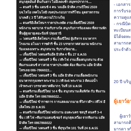
สนุกสุดมันส์ ดิ้นกันยาว ไม่มีเพลงช้า สมุทรปราการ....
- เอกสารอ
ดนตรี 3 ชิ้น แดนซ์ 4 คน วงแอ๊ด มิวสิค งานปีใหม่ 2559
การรับรอง
บจ.ไทโย เทคโนโลยี เขตประกอบการฟรีโซน อุตสาหกรรม
ความดูแล
บางพลี ( 3 ปี ได้รับความไว้วางใจ)
ดนตรีอีเล็คโทนฯ ราคาประหยัด งานเลี้ยงปีใหม่ 2559
- กรณีบิด
พนักงาน พยาบาล ร่วมรับรางวัล สนุกกับการร้องเพลง ที่สถานพัก
ทะเบียนส
ฟื้นผู้สูงอายุเดอะนีมฟ์ ปทุมธานี
มิได้จดท
วงดนตรีอีเล็คโทนฯ งานเลี้ยงปีใหม่ ผู้บริหาร ธนาคารฯ
สามารถตา
โรงแรม อโนมา ราชดำริ ชั้น 23 บรรยากาศสวยงาม พนักงาน
ประจำตั
ร้องเพลงเพราะ สนุกสนาน รับรางวัลมาย...
เลี้ยงปีใหม่่ วงดนตรีแอ๊ด มิวสิค 4 ชิ้น 27 ธ.ค.55
เลี้ยงปีใหม่ วงดนตรี 3 ชิ้น เวที+ไฟ งานเลี้ยงสนุกสนาน ด้วย
- การทำ
ทีมงานแดนซ์ สาวสวย ราคาประหยัด ต้อง ทีมงาน แอ๊ด มิวสิค
- ผู้เยา
โทรเลย 086-7866022...
- ระเบี
เลี้ยงปีใหม่ วงดนตรี 3 ชิ้น แอ๊ด มิวสิค งานเลี้ยงพนักงาน
ธนาคารกรุงเทพฯ พระราม 3 เวที 8x6 พระราม 3 ติดแม่น้ำ
20 ปี บริบ
เจ้าพระยา บรรยาศกาศดีมากๆ วันที่ 18 ม.ค.56
ดนตรีงานเลี้ยงปีใหม่ วง 4 ชิ้น สนุกสนานเต็มพิกัด กับ ทีมงาน
แอ๊ด มิวสิค โทร 0867866022...
ผู้เยาว์
เลี้ยงปีใหม่ ข้าราชการ การแสดงมากมาย ที่วิภาวดีฯ เวทีไฟ อี
เล็คโทน 20 ธ.ค.55
ดนตรีงานเลี้ยงปีใหม่ พนักงาน อมตะนคร ชลบุรี ดนตรี 3-4
ผู้เยาว์ท
ชิ้น เวที ไฟ +ทีมงานแดนซ์เซอร์ สนุกสุดเหวี่ยง จากทีมงาน แอ๊ด
สามารถติ
มิวสิค โทร 0867866022
เลี้ยงปีใหม่ วงดนตรี 3 ชิ้น ที่สุขุมวิท 101 วันที่ 24 ธ.ค.55
มารดา หรื