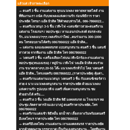
แล้วแต่ เจ้าภาพจะเลือก
ดนตรี 3 ชิ้น งานแต่งงาน ทุกแนวเพลง หลายหลายสไตส์ งาน
ที่ทีมงานเรา ถนัด กับบทเพลงแห่งความรัก ก่อนพิธีการ ราคา
ประหยัด โทรมา แอ๊ด มิวสิค ให้คำตอบท่านได้.. 086-7866022...
ดนตรีแนวสนุก 3-5 ชิ้น เวที+ไฟ +แดนซ์สาวสวย+ดนตรีงาน
แต่งงาน โรงแรมฯ / หอประชุม / ลานเอนกประสงค์ สมรส+สม
รัก..แนวเพลงเบาๆๆๆ เพลงรักเก่าใหม่ ..คนร่วมงาน 300-1000
คน โทรสอบถามได้ครับ 0867866022 แอ๊ด มิวสิค...
แต่งงาน ฉลองมงคลสมรส แบบสนุกสนาน ดนตรี 3 ชิ้น แดนซ์
สาวสวย จากทีมงาน แอ๊ด มิวสิค โทร 0867866022
วงดนตรี 3 ชิ้น +เครื่องเสียง+ไฟบนเวที+นักร้อง+งานแต่งงาน
หอประชุม(หนองแขม) / หมู่บ้าน เวที+ไฟ วงแอ๊ด มิวสิค คนร่วม
งาน ขนาดกลางๆๆ 20-55 โต๊ะ แนวเพลงรักทั่วไป โดย วงดนตรี
แอ๊ด มิวสิค...โทรเลยครับ 0867866022..(ราคาประหยัด) คุ้มค่า..
ดนตรีงานแต่งงานแนวสนุก วงดนตรี 3 ชิ้น กับแดนซ์เซอร์สาว
สวย 4 นาง แนวเพลงสนุกสนาน ราคาประหยัด ด้วยแนวเพลง
แห่งความรัก รูปแบบเวที 6 เมตรี เพิ่มความสนุกสนาน ชม
ตัวอย่างได้ ครับ.....
ดนตรีวง 3 ชิ้น วงแอ๊ด มิวสิค พิธี มงคลสมรส ณ โรงแรมฯ หอ
ประชุม ภัตตราคารง้วนเฮง บางปู ดนตรีราคาประหยัด..โทร
0867866022
ดนตรีงานแต่งเช้า พิธีหมั้น ยกน้ำชา เลี้ยงกลางวันพร้อมดนตรี
อีเลคโทนฯ ราคาประหยัด โทร 0867866022
ดนตรีอีเลคโทน งานแต่งงาน /งานมงคลสมรส ราคาประหยัด
มากด้วยคุณภาพ บรรยากาศ เป็นกันเองสนุกสนาน....โดยทีมงาน