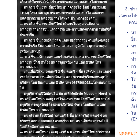
เลี้ยง บริษัทฯขนส่งนำเข้า ลาดกระบัง แจกของรางวัลมากมาย
ดนตรี 3 ชิ้น งานเลี้ยงปีใหม่ ธนาคารซีไอเอ็มบี ไทย (CIMB
3. ชำระค
THAI) โรงงานยาสูบ กระทรวงการคลัง แจกรางวัล และการ
ส่งทางไป
แสดงมากมาย ฉลองชัย รายได้ทะลุเป้า..หลายร้อยล้าน
ท่านจะได
ดนตรี 3 ชิ้น งานเลี้ยงปีใหม่ เต้นกันไม่หยุด จนปิดงาน
พนักงานสายการบิน แจกรางวัล และการแสดงมากมาย สปอต์ซิตื้
หา
ประชาชื่น
ยื
ดนตรี 3 ชิ้น วงแอ๊ด มิวสิค แดนเซอร์สาวสวย งานเลี้ยงฉลอง
หา
ความสำเร็จ ธีมงานนักเรียน 'เจาะเวลาสู่วัยใส' สนุกสนานสุด
เหวี่ยง นนทบุรี
ภา
วง 3 ชิ้น เวที 6 เมตร แดนซ์เซอร์สาวสวย 4 คน งานเลี้ยงปีใหม่
ทำ
พนักงาน บิ๊กซี สำโรง สนุกสดุดเหวี่ยง กับ แอ๊ด มิวสิค โทร
กร
0867866022
งานเลี้ยงปีใหม่ วงดนตรี 3 ชิ้น ดนตรี 4 ชิ้น เวที+ไฟ และแดนซ์
ร้
เซอร์สาวสวย งานเลี้ยงพนักงาน ฉลองความสำเร็จยอดทะลุเป้า
โดย
บริษัทฯ โดย ทีมงาน แอ๊ด มิวสิค โทร 0867866022...โทรสอบถาม
ร้
ได้......
กร
ตรุษจีน งานปีใหม่คนจีน สถานที่ MeStyle Museum Hotel วง
ดนตรีอีเลคโทนฯ(คอม) เวทีโรงแรมฯ งานเลี้ยงปีใหม่ไทย ยาวไป
ด้
ตรุษจีน ตระกูลใหญ่ โรงแรมฯเปิดใหม่ รัชดา โดยทีมงาน แอ๊ด
อิ
มิวสิค โทร 0867866022
ใน
ดนตรีงานเลี้ยงปีใหม่ วงดนตรี 3 ชิ้น (กลางวัน) แดนซ์ 4 คน
(E
บริษัทฯ ออกแบบตกแต่ง ลาดพร้าว 101 สนุกเต็มที่แจกรางวัลปี
ใหม่ให้พนักงานมากมาย....
ดนตรีอีเลคโทนฯ (คอม) +เวที 6 ม.+งานเลี้ยงปีใหม่ บริษัทฯส่ง
บุคคลบรร