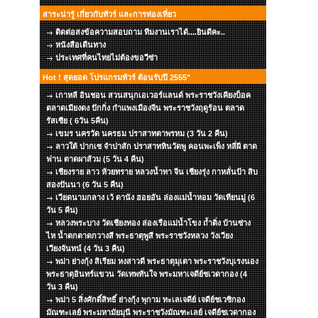
สาระน่ารู้ เกี่ยวกับทัวร์ และการท่องเที่ยว
ติดต่อสงข้อความสอบถาม ทีมงานเราได้....ยินดีคะ..
หนังสือเดืนทาง
ประเทศที่คนไทยไม่ต้องขอวีซ่า
Hot ! สุดยอด โปรแกรมทัวร์ ต้อนรับปี 2555"
เกาหลี อินชอน สวนสนุกเอเวอร์แลนด์ พระราชวังเคียงบ็อค
ตลาดเมียงดง ปักกิ่ง กำแพงเมืองจีน พระราชวังฤดูร้อน ตลาด
รัสเซีย ( 6วัน 5คืน)
เขมร นครวัด นครธม ปราสาทตาพรหม (3 วัน 2 คืน)
ลาวใต้ ปากเซ จำปาสัก ปราสาทหินวัดพู คอนพะเพ็ง หลี่ผี ตาด
ฟาน ตาดผาส้วม (5 วัน 4 คืน)
เชียงราย ลาว ห้วยทราย หลวงน้ำทา จีน เชียงรุ่ง กาหลั่นป้า สิบ
สองปันนา (6 วัน 5 คืน)
เวียดนามกลาง เว้ ดานัง ฮอยอัน ล่องแม่น้ำหอม วัดเทียนมู่ (6
วัน 5 คืน)
หลวงพระบาง วัดเชียงทอง ล่องเรือแม่น้ำโขง ถ้ำติ่ง บ้านซ่าง
ไห น้ำตกตาดกวางสี พระธาตุพูสี พระราชวังหลวง วังเวียง
เวียงจันทน์ (4 วัน 3 คืน)
พม่า ย่างกุ้ง สิเรียม หงสาวดี พระธาตุมุเตา พระราชวังบุเรงนอง
พระธาตุอินทร์แขวน วัดเทพทันใจ พระมหาเจดีย์ชเวดากอง (4
วัน 3 คืน)
พม่า 5 สิ่งศักดิ์สิทธิ์ ย่างกุ้ง พุกาม ทะเลเจดีย์ เจดีย์ชเวซิกอง
มัณฑะเลย์ พระมหามัยมุนี พระราชวังมัณฑะเลย์ เจดีย์ชเวดากอง