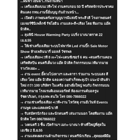
...ฝนฟ้า เย็นฉ่ำ..กันถ้วนหน้า
เครื่องเสียงบนเวที+ไฟ งานครบรอบ 50 ปี คริสตจักรประชาคม
ดินแดง กทม.งานนี้อิ่มบุญ กันถ้วนหน้า...
เปิดตัว ภาพยนตร์มหาบุญบารมีแห่งปี พระสีวลี โรงภาพยนตร์
เมเจอร์ซีนีเพล็กซ์ รัชโยธิน งานแสง+สี+เสียง โดย ทีมงาน แอ๊ด
มิวสิค..
ลุมพินี House Warming Party แบริ่ง บางนาตราด 22
เม.ย.55
ให้เช่าเครื่องเสียง ระบบไฟพาร์ค Led งานบิ๊ก Sale Motor
Show ห้างเพลินนารี่ มอลล์ วัชรพล
เครื่องเสียง+เวที 8 m+ไฟ+แดนซ์เซอร์ 6 คน +ดนตรีงานคอน
เสริตศิลปิน ดนตรีเต็มวง แอ๊ด มิวสิค กิจกรรมบนเวทีมากมาย
รางวัลเยอะ ..
งาน event อิ๊ดวงโปงลางฯ และดารา ร่วมงาน ระบบแสง สี
เสียง โดย แอ๊ด มิวสิค ฉลองความสำเร็จทะลุเป้า แนะนำสินค้า
ใหม่ กว่า 100 บริษัทฯ ในเครือ อย่างยิ่งใหญ่ พบกับ กิจกรรมบน
เวทีมากมาย โรงแรมดิเอมเมอรัลด์ ห้องแกรนด์บอลรูม
รัชดาภิเษก, กรุงเทพ สนใจ โทร 086-7866022
งานเช่าเครื่องเสียง +เวที+งาน ไทวัสดุ งานอีเว้นท์ Events
งานพูด และแสดงหน้าเวที
รับสมัครนักร้อง และนักดนตรี เล่นงานนอก โดยทีมงาน แอ๊ด
มิวสิค โทร 0867866022
วงดนตรี 3 ชิ้น เปิดร้านฯ เมกะ-บางนา-ห้างที่ใหญ่ที่สุดใน
เอเชีย 2 มิ.ย.55
งานแสดงผลงานด้านกิจกรรม / ดนตรีนักเรียน ..สุดยอดฝีมือ