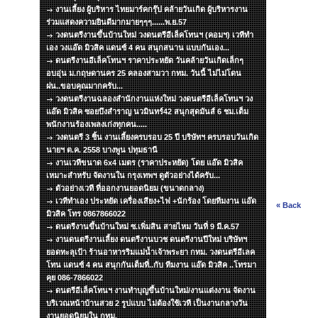
งานเลี้ยง ผู้บริหาร ไทยมาร์คกรุ๊ป คล้ายวันเกิด ผู้บริหารงาน
ร่วมแสดงความยินดีมากมายๆๆๆ......พ.ย.57
วงดนตรีงานขึ้นบ้านใหม่ วงดนตรีอีเล็คโทนฯ (คอมฯ) เวทีทำ
เอง วงแอ๊ด มิวสิค แดนซ์ 4 คน สนุกสนาน แบบกันเอง...
ดนตรีงานอีเล็คโทนฯ ราคาประหยัด วันคล้ายวันเกิดเล็กๆ
อบอุ่น ม.กฤษดานคร 25 คลองสามวา กทม. วันนี้ ไม่ไม่โดน
ฝน..ขอบคุณมากครับ...
วงดนตรีงานฉลองสำนักงานแห่งใหม่ วงดนตรีอีเล็คโทนฯ วง
แอ๊ด มิวสิค ซอยบึงสำราญ นวมินทร์42 สนุกสุดมันส์ 6 ชม.เต็ม
พนักงานร้องเพลงเก่งทุกคน.....
วงดนตรี 3 ชิ้น งานเลี้ยงครบรอบ 25 ปี บริษัทฯ ครบรอบวันเกิด
นายฯ ต.ค. 2558 บางพูน ปทุมธานี
งานเวทีขนาด 6x4 เมตร (ราคาประหยัด) โดย แอ๊ด มิวสิค
เหมาะสำหรับ จัดงานใน กรุงเทพฯ ดูตัวอย่างได้ครับ...
ตัวอย่างเวที ที่ออกงานยอดนิยม (ขนาดกลาง)
เวทีทำเอง ประหยัด เครื่องเสียง+ไฟ +นักร้อง โดยทีมงาน แอ๊ด
« Back
มิวสิค โทร 0867866022
ดนตรีงานขึ้นบ้านใหม่ ซ.เพิ่มสิน สายไหม วันที่ 9 มี.ค.57
งานดนตรีงานเลี้ยง ดนตรีงานบวช ดนตรีงานปีใหม่ บริษัทฯ
ยอดทะลุเป้า ร้านอาหารริมแม่น้ำเจ้าพระยา กทม. วงดนตรีอีเลค
โทน แดนซ์ 4 คน สนุกกันเต็มที่..กับ ทีมงาน แอ๊ด มิวสิค ..โทรมา
คุย 086-7866022
ดนตรีอีเล็คโทนฯ งานทำบุญขึ้นบ้านใหม่/งานแต่งงาน จัดงาน
บริเวณหน้าบ้านสวย 2 รูปแบบ ไม่ต้องใช้เวที เป็นงานกลางวัน
งานยอดนิยมใน กทม.