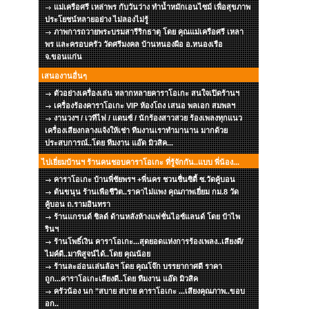
แม่เครือศรี เหล่าพร กับวันว่าง ทำน้ำหมักเอนไซม์ เพื่อสุขภาพ
ประโยชน์หลายอย่าง ไม่ลองไม่รู้
ภาพการถวายพระบรมสารีริกธาตุ โดย คุณแม่เครือศรี เหลา
พร และครอบครัว วัดศรีมงคล บ้านหนองผือ อ.หนองเรือ
จ.ขอนแก่น
เสนองานอื่นๆ
ตัวอย่างเครื่องเล่น หลากหลายคาราโอเกะ สนใจเปิดร้านฯ
เครื่องร้องคาราโอเกะ VIP ห้องโถง เสนอ พลเอก สมพลฯ
งานวงฯ / เวทีไฟ / แดนซ์ / นักร้องสาวสวย ร้องเพลงทุกแนว
เครื่องเสียงกลางแจ้งให้เช่า ทีมงานเราทำมานาน มากด้วย
ประสบการณ์..โดย ทีมงาน แอ๊ด มิวสิค...
ไปเยี่ยมบ้านฯ ร้านคนชอบคาราโอเกะ ที่รู้จักกัน..แบบ พี่น้อง...
คาราโอเกะ บ้านพี่ชัยพรฯ +พี่นคร ชวนชื่นซิตี้ ซ.วัดคู้บอน
ต้นขนุน ร้านเพือชีวิต..ราคาไม่แพง คุณภาพเยี่ยม กม.8 วัด
คู้บอน ถ.รามอินทรา
ร้านแกรนด์ ชิลด์ ด้านหลังห้างแฟชั่นไอซ์แลนด์ โดย ป๋าไพ
รินฯ
ร้านโพธิ์เงิน คาราโอเกะ...สุดยอดแห่งการร้องเพลง..เสียงดี/
ไมค์ดี..มาพิสูจน์ได้..โดย คุณน้อย
ร้านละอ่อนเล่นล้อฯ โดย คุณโจ๊ก บรรยากาศดี ราคา
ถูก...คาราโอเกะเสียงดี..โดย ทีมงาน แอ๊ด มิวสิค
ครัวน้อง นก "สบาย สบาย คาราโอเกะ ...เสียงคุณภาพ..ขอบ
อก..