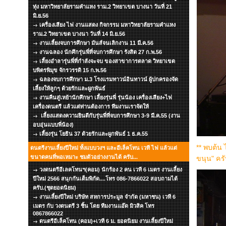
ทุ่ง มหาวิทยาลัยรามคำแหง ราม.2 วิทยาเขต บางนา วันที่ 21
มิ.ย.56
เครื่องเสียง ไฟ งานแสดง กิจกรรม มหาวิทยาลัยรามคำแหง
ราม.2 วิทยาเขต บางนา วันที่ 14 มิ.ย.56
งานเลี้ยงจบการศึกษา มันส์จนเลิกงาน 11 มี.ค.56
งานฉลอง นักศึกรุ่นพี่ที่จบการศึกษา รังสิต 27 ก.พ.56
เลี้ยงอำลารุ่นพี่ที่กำลังจะจบ ของสาขาการตลาด วิทยาเขต
บพิตรพิมุข จักรวรรดิ 15 ก.พ.56
ฉลองจบการศึกษา ม.3 โรงแรมทาวน์อินทาวน์ ผู้ปกครองจัด
เลี้ยงให้ลูกๆ ด้วยรักและผูกพันธ์
งานคืนสู่เหย้านักศึกษา เลี้ยงรุ่นพี่ รุ่นน้อง เครื่องเสียง+ไฟ
เครื่องดนตรี แล้วแต่ท่านต้องการ ทีมงานเราจัดให้
เลี้ยงแสดงความยินดีกับรุ่นพี่ที่จบการศึกษา 3-9 มี.ค.55 (งาน
อบอุ่นแบบพี่น้อง)
เลี้ยงรุ่น โยธิน 37 ด้วยรักและผูกพันธ์ 1 ธ.ค.55
** พบต้น 
ดนตรีงานเลี้ยงปีใหม่ ทั้งแบบวงฯ และอีเล็คโทน เวที ไฟ แล้วแต่
ขนาดคนที่พอเหมาะ ชมตัวอย่างงานได้ ครับ...
ขนุน" คร
วงดนตรีอีเลคโทนฯ(คอม) นักร้อง 2 คน เวที 6 เมตร งานเลี้ยง
ปีใหม่ 2566 สนุกกันเต็มพิกัด....โทร 086-7866022 สอบถามได้
ครับ.(ชุดยอดนิยม)
งานเลี้ยงปีใหม่ บริษัท สหการประมูล จำกัด (มหาชน) เวที 6
เมตร กับ วงดนตรี 3 ชิ้น โดย ทีมงานแอ๊ด มิวสิค โทร
0867866022
ดนตรีอีเล็คโทน (คอม)+เวที 6 ม. ยอดนิยม งานเลี้ยงปีใหม่