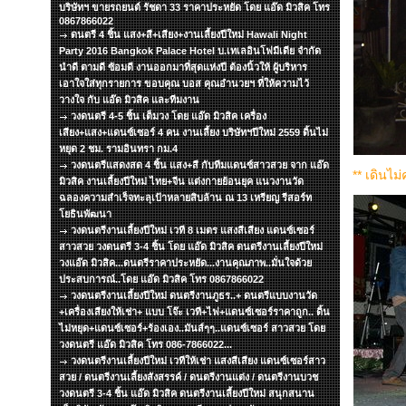
บริษัทฯ ขายรถยนต์ รัชดา 33 ราคาประหยัด โดย แอ๊ด มิวสิค โทร
0867866022
ดนตรี 4 ชิ้น แสง+สี+เสียง+งานเลี้ยงปีใหม่ Hawali Night
Party 2016 Bangkok Palace Hotel บ.เทเลอินโฟมีเดีย จำกัด
นำดี ตามดี ซ้อมดี งานออกมาที่สุดแห่งปี ต้องนิ้วให้ ผู้บริหาร
เอาใจใส่ทุกรายการ ขอบคุณ บอส คุณอำนวยฯ ที่ให้ความไว้
วางใจ กับ แอ๊ด มิวสิค และทีมงาน
วงดนตรี 4-5 ชิ้น เต็มวง โดย แอ๊ด มิวสิค เครื่อง
เสียง+แสง+แดนซ์เซอร์ 4 คน งานเลี้ยง บริษัทฯปีใหม่ 2559 ดิ้นไม่
หยุด 2 ชม. รามอินทรา กม.4
วงดนตรีแสดงสด 4 ชิ้น แสง+สี กับทีมแดนซ์สาวสวย จาก แอ๊ด
** เดินไม
มิวสิค งานเลี้ยงปีใหม่ ไทย+จีน แต่งกายย้อนยุค แนวงานวัด
ฉลองความสำเร็จทะลุเป้าหลายสิบล้าน ณ 13 เหรียญ รีสอร์ท
โยธินพัฒนา
วงดนตรีงานเลี้ยงปีใหม่ เวที 8 เมตร แสงสีเสียง แดนซ์เซอร์
สาวสวย วงดนตรี 3-4 ชิ้น โดย แอ๊ด มิวสิค ดนตรีงานเลี้ยงปีใหม่
วงแอ๊ด มิวสิค...ดนตรีราคาประหยัด...งานคุณภาพ..มั่นใจด้วย
ประสบการณ์..โดย แอ๊ด มิวสิค โทร 0867866022
วงดนตรีงานเลี้ยงปีใหม่ ดนตรีงานภูธร..+ ดนตรีแบบงานวัด
+เครื่องเสียงให้เช่า+ แบบ โจ๊ะ เวที+ไฟ+แดนซ์เซอร์ราคาถูก.. ดิ้น
ไม่หยุด+แดนซ์เซอร์+ร้องเอง..มันส์ๆๆ..แดนซ์เซอร์ สาวสวย โดย
วงดนตรี แอ๊ด มิวสิค โทร 086-7866022...
วงดนตรีงานเลี้ยงปีใหม่ เวทีให้เช่า แสงสีเสียง แดนซ์เซอร์สาว
สวย / ดนตรีงานเลี้ยงสังสรรค์ / ดนตรีงานแต่ง / ดนตรีงานบวช
วงดนตรี 3-4 ชิ้น แอ๊ด มิวสิค ดนตรีงานเลี้ยงปีใหม่ สนุกสนาน