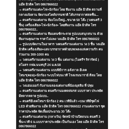
แอ๊ด มิวสิค โทร 0867866022
ดนตรีงานแต่ง+ไฟ+นักร้อง โดย ทีมงาน แอ๊ด มิวสิค สถานที่
กลางแจ้งลาน จัดงานสไตส์ธรรมชาติ ได้บรรยากาศสดชื่น...
ดนตรีงานแต่งงาน ห้องโถงใหญ่...ขนาด 50 โต๊ะ (วงดนตรี 3
ชิ้น) เครื่องเสียง+ไฟ+นักร้อง+ โดยทีมงาน แอ๊ด มิวสิค โทร
0867866022..
ดนตรีงานแต่งงาน ทีมแดนซ์กระจาย รูปแบบสนุกสนาน ด้วย
ทีมงานคุณภาพ ราคาไม่แพง วงแอ๊ด มิวสิค โทร 0867866022
รูปแบบจัดงานในอาคาร วงดนตรีงานแต่งงาน วง 3 ชิ้น วงแอ๊ด
มิวสิค เครื่องเสียง+แสง บรรยากาศด้วยบทเพลงแห่งความรัก คน
ร่วมงาน 300-1000 คน
วงดนตรีงานแต่งงาน วง 3 ชิ้น แต่งงาน (ไมตรีฯ จิรารัตน์ )
สโมสร กฟผ.นนทบุรี 24 ม.ค.58
วงดนตรีงานแต่งงาน แบบพิธีการ อลังกาล อีเลค
โทนฯ(คอม)+นักร้อง ระบบไฟบนเวที โรงแรมนาราย์ สีลม โดย
แอ๊ด มิวสิค โทร 0867866022
วงแฮมเมอร์ กับงานฉลองแต่งงานพี่น้องมุสลิม ที่ ปทุม
ดนตรีงานแต่งงาน ดนตรีงานมงคลสมรส แบบราคา ประหยัด
มีหลากหลาย รูปแบบ..
ดนตรีอีเลคโทนฯ นักร้อง 2 คน เวทีมีแล้ว +บนเวทีมีชุดไฟ
LED ด้วยทีมงาน แอ๊ด มิวสิค โทร 0867866022 งานแต่งงานฯ ชุด
ราคาประหยัด จัดเลี้ยงประมาณ 30 โต๊ะ
ดนตรีงานแต่งงาน (กลางวัน) จัดหน้าบ้านปิดถนน ดนตรี 3
ชิ้น+เวที 6 ม.แบบราคาประหยัด เป็นกันเอง โดย แอ๊ด มิวสิค โทร
0867866022