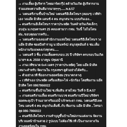
งานเลี้ยง ผู้บริหาร ไทยมาร์คกรุ๊ป คล้ายวันเกิด ผู้บริหารงาน
ร่วมแสดงความยินดีมากมายๆๆๆ......พ.ย.57
วงดนตรีงานขึ้นบ้านใหม่ วงดนตรีอีเล็คโทนฯ (คอมฯ) เวทีทำ
เอง วงแอ๊ด มิวสิค แดนซ์ 4 คน สนุกสนาน แบบกันเอง...
ดนตรีงานอีเล็คโทนฯ ราคาประหยัด วันคล้ายวันเกิดเล็กๆ
อบอุ่น ม.กฤษดานคร 25 คลองสามวา กทม. วันนี้ ไม่ไม่โดน
ฝน..ขอบคุณมากครับ...
วงดนตรีงานฉลองสำนักงานแห่งใหม่ วงดนตรีอีเล็คโทนฯ วง
แอ๊ด มิวสิค ซอยบึงสำราญ นวมินทร์42 สนุกสุดมันส์ 6 ชม.เต็ม
พนักงานร้องเพลงเก่งทุกคน.....
วงดนตรี 3 ชิ้น งานเลี้ยงครบรอบ 25 ปี บริษัทฯ ครบรอบวันเกิด
นายฯ ต.ค. 2558 บางพูน ปทุมธานี
งานเวทีขนาด 6x4 เมตร (ราคาประหยัด) โดย แอ๊ด มิวสิค
เหมาะสำหรับ จัดงานใน กรุงเทพฯ ดูตัวอย่างได้ครับ...
ตัวอย่างเวที ที่ออกงานยอดนิยม (ขนาดกลาง)
เวทีทำเอง ประหยัด เครื่องเสียง+ไฟ +นักร้อง โดยทีมงาน แอ๊ด
มิวสิค โทร 0867866022
ดนตรีงานขึ้นบ้านใหม่ ซ.เพิ่มสิน สายไหม วันที่ 9 มี.ค.57
งานดนตรีงานเลี้ยง ดนตรีงานบวช ดนตรีงานปีใหม่ บริษัทฯ
ยอดทะลุเป้า ร้านอาหารริมแม่น้ำเจ้าพระยา กทม. วงดนตรีอีเลค
โทน แดนซ์ 4 คน สนุกกันเต็มที่..กับ ทีมงาน แอ๊ด มิวสิค ..โทรมา
คุย 086-7866022
ดนตรีอีเล็คโทนฯ งานทำบุญขึ้นบ้านใหม่/งานแต่งงาน จัดงาน
บริเวณหน้าบ้านสวย 2 รูปแบบ ไม่ต้องใช้เวที เป็นงานกลางวัน
งานยอดนิยมใน กทม.