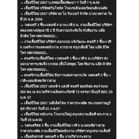
เลี้ยงปีใหม่ 2557 บ.สหย่งเงี๊ยบพัฒนา ฯ วันที่ 7 ธ.ค.56
เลี้ยงปีใหม่ บริษัทควินไทล์ส โรงแรมอินเตอร์คอนติเนนตัล
เลี้ยงปีใหม่ 2557 บริษัท หง โบ รับเบอร์ จำกัด บางนาตราด วัน
ที่ 25 ธ.ค. 2556
วงดนตรี 3 ชิ้น+แดนซ์ 4 นาง+เวที 6 ม. งานเลี้ยงปีใหม่ บริษัทฯ
คลองหลวงปทุมธานี 2 ปี กับความประทับใจ กับทีมงาน แอ๊ด
มิวสิค โทร 0867866022...
งานเลี้ยงปีใหม่ บริษัทฯ ออกแบบ แจ้งวัฒนะ ดนตรี 3 ชิ้น+เวที
6 เมตรี+การแสดงพนักงาน มากมาย สนุกเต็มที่ โดย แอ๊ด มิวิค
โทร 0867866022...
ดนตรีงานเลี้ยงปีใหม่ +วงดนตรี 3 ชิ้น+เวที 6 ม.+บริษัทฯ ส่ง
ออกอาหารแช่แข็ง บางบ่อ (ดิ้นไม่หยุด) โดย ทีมงาน แอ๊ด มิวสิค
โทร 0867866022...
ดนตรีงานเลี้ยงปีใหม่ ธีมการแต่งกายงานวัด วงดนตรี 3 ชิ้น +
เวที+แดนซ์เซอร์สาวสวย
เลี้ยงปีใหม่ 2557 แดนซ์ 4 แสงสี ดนตรี ยอดนิยม คนร่วมงน
450 คน ณ สนามกีฬาเฉลิมพระเกียรติ 72 พรรษา มีนบุรี BEC 25
ม.ค. 57
เลี้ยงปีใหม่ 2557 วงอีเล็คโทน ราคาประหยัด รพ.เกษมราษฎร์
สุขาภิบาล3 วันที่ 21 ก.พ.57
เลี้ยงปีใหม่ พนักงาน โรงงานใหญ่ สนุกสนานเต็มที่ พระราม 2
วันที่ 19 ม.ค.56
วงดนตรีสด 3 ชิ้น งานเลี้ยงปีใหม่ เวที 6 ม.แดนซ์สาวสวย
ราคาประหยัด งานเลี้ยงปีใหม่พนักงาน บริษัทฯ สนุกสนานเต็มที่
เลี้ยงสังสรรค์ วงดนตรี 4 ชิ้น งานกีฬากระทรวง