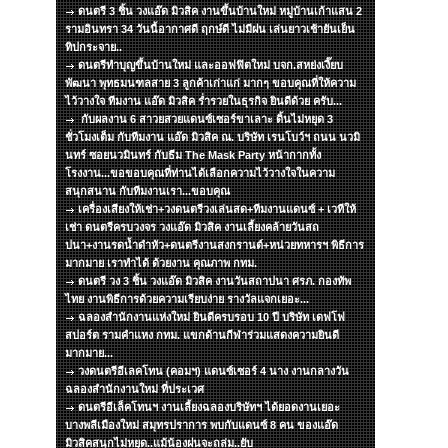
ดนตรี 3 ชิ้น วงแอ๊ด มิวสิค งานขึ้นบ้านใหม่ หมู่บ้านเก้าแสน 2
รามอินทรา 34 วันนี้อากาศดี ฤกษ์ดี ไม่มีฝน เล่นยาวเช้ายันเย็น
ทิปกระจาย..
ดนตรีทำบุญขึ้นบ้านใหม่ และออฟฟิตใหม่ บจก.สหย่งเงี๊ยบ
พัฒนา พุทธมนฑลสาย 3 ลูกค้าเก่าแก่ มากๆ ขอบคุณที่ให้ความ
ไว้วางใจ ทีมงาน แอ๊ด มิวสิค ร่ำรวยในธุรกิจ ยินดีด้วย ครับ...
กับผลงาน 6 สาวยสวยแดนซ์เซอร์ขาเลาะ ดิ้นไม่หยุด 3
ชั่วโมงเต็ม กับทีมงาน แอ๊ด มิวสิค ณ. บริษัท เรนโบว์ฯ ถนน นวมิ
นทร์ ซอยนวมินทร์ กับธีม The Mask Party หน้ากากทั้ง
โรงงาน...ขอขอบคุณที่ท่านได้เลือกความไว้วางใจในความ
สนุกสนาน กับทีมงานเรา...ขอบคุณ
เครื่องเสียงให้เช่า+วงดนตรีวงเล่นสด+ทีมงานแดนซ์ + เวทีให้
เช่า ดนตรีครบวงจร วงแอ๊ด มิวสิค งานเลี้ยงคล้ายวันสถ
ปนา+งานรดน้ำดำหัว+ดนตรีงานสงกรานต์+หน่วยทหารฯ พิธีการ
มากมาย เราทำได้ ด้วยงาน คุณภาพ กทม.
ดนตรี วง 3 ชิ้น วงแอ๊ด มิวสิค งานวันสถาปนา ศรภ. กองทัพ
ไทย งานพิธีการด้วยความเรียบง่าย รางวัลแจกเยอะ...
ฉลองสำนักงานแห่งใหม่ ยินดีครบรอบ 10 ปี บริษัท เดฟโฟ
สปอร์ต รามคำแหง กทม. แขกด้านกีฬาร่วมแสดงความยินดี
มากมาย...
วงดนตรีอีเลคโทน (คอมฯ) แดนซ์เซอร์ 4 นาง งานกลางวัน
ฉลองสำนักงานใหม่ ที่ประเวศ
ดนตรีอีเล็คโทนฯ งานเลี้ยงฉลองบริษัทฯ ได้ยอดงานเยอะ
บางพลีเมืองใหม่ สมุทรปราการ พบกับแดนซ์ 8 คน ของแอ๊ด
มิวสิคสนุกไม่หยุด..แม้น้องฝนจะถล่ม..ยับ