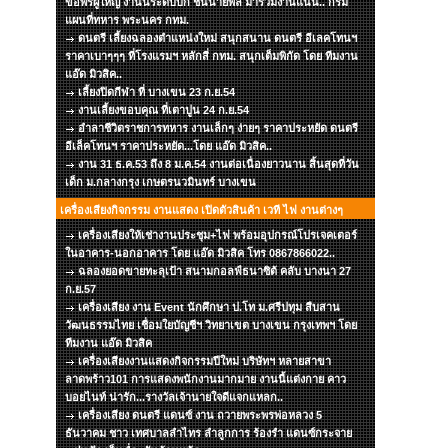
ขอพรผู้ใหญ่ งานนี้ระดับบิ๊ก ชั้นนายพล มาร่วมงานแน่น.. กรม
แผนที่ทหาร พระนคร กทม.
ดนตรี เลี้ยงฉลองตำแหน่งใหม่ สนุกสนาน ดนตรี อีเลคโทนฯ
ราคาเบาๆๆๆ ที่โรงแรมฯ หลักสี่ กทม. สนุกเต็มพิกัด โดย ทีมงาน
แอ๊ด มิวสิค..
เลี้ยงปิดกีฬา ที่ บางเขน 23 ก.ย.54
งานเลี้ยงขอบคุณ ที่เตาปูน 24 ก.ย.54
อำลาชีวิตราชการทหาร งานเล็กๆ ง่ายๆ ราคาประหยัด ดนตรี
อีเล็คโทนฯ ราคาประหยัด...โดย แอ๊ด มิวสิค..
งาน 31 ธ.ค.53 ถึง 8 ม.ค.54 งานต่อเนื่องยาวนาน สิ้นสุดที่วัน
เด็ก ม.กลางกรุง เกษตรนวมินทร์ บางเขน
เครื่องเสียงกิจกรรม งานแสดง เปิดตัวสินค้า เวที ไฟ งานต่างๆ
เครื่องเสียงให้เช่างานประชุม+ไฟ พร้อมอุปกรณ์โปรเจคเตอร์
ในอาคาร-นอกอาคาร โดย แอ๊ด มิวสิค โทร 0867866022..
ฉลองยอดขายทะลุเป้า สนามกอลฟ์ธนาซิต้ คลับ บางนา 27
ก.ย.57
เครื่องเสียง งาน Event นักศึกษา ป.โท ม.ศรีปทุม สืบสาน
วัฒนธรรมไทย เชื่อมใยบัญชีฯ วิทยาเขต บางเขน กรุงเทพฯ โดย
ทีมงาน แอ๊ด มิวสิค
เครื่องเสียงงานแสดงกิจกรรมปีใหม่ บริษัทฯ หลายสาขา
ลาดพร้าว101 การแสดงพนักงานมากมาย งานนี้แต่งกาย คาว
บอยไนท์ น่ารัก...รางวัลเจ้านายใจดีแจกแหลก..
เครื่องเสียง ดนตรี แดนซ์ งาน ถวายพระพรพ่อหลวง 5
ธันวาคม ชาว เทศบาลลำไทร ลำลูกการ ร้องรำ แดนซ์กระจาย