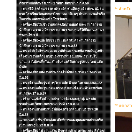
กิจกรรมนักศึกษา ม.ราม 2 วิทยาเขตบางนา ก.ค.58
** สำหรับ
ดนตรีอีเลคโทนฯ ราคาประหยัด งานคืนสู่เหย้า สพช. ม1 รุ่น
แรก โรงเรียนวัดพลับพลาไชย กทม. เพื่อนๆ ประสบความสำเร็จ
ในอาชีพ แถมหาเงินเข้า โรงเรียนฯ
เครื่องเสียงให้เช่า งานแถลงเปิดภาพยนต์ และงานกิจกรรม
นักศึกษา ม.ราม 2 วิทยาเขตบางนา ขอบคุณที่ให้ทีมงานเรา มา
ทำงานให้ 3 ปี
เครื่องเสียง+แสงให้เช่า งานแข่งตำส้มตำ งานกิจกรรม
นักศึกษา ม.ราม 2 วิทยาเขตบางนา ก.ค.58
ดนตรี อีเล็คโทนฯ (คอม) เวทีทำเอง ประหยัด งานคืนสู่เหย้า
เลี้ยงรุ่นฯ งานเล็กๆ อบอุ่นระหว่างพี่น้อง..แม้จะเรียนจบไป
นาน..เราไม่เคยทิ้งกัน...สำหรับดนตรีมีหลายรูปแบบ โดย แอ๊ด
มิวสิค
เครื่องเสียง แสง งานประกวดโฟค์ซอง ม.ราม 2 บางนา 28
มิ.ย.56
ดนตรีงานเลี้ยงรุ่นต่างๆ โดย แอ๊ด มิวสค โทร 0867866022
ดนตรีงานเลี้ยงรุ่น กศน.นนทบุรี แดนซ์ 4 คน ท้าความร้อน
สนุกสุดๆ 17 พ.ค.57
เช้างานแข่งส้มตำ บ่ายประกวดร้องเพลงลูกทุ่ง มหาลัย
รามคำแหง วิทยาเขตบางนา วันที่ 17 ก.ค.57
** แขกสา
ดนตรีงานสานสัมพันธ์พี่น้องเครื่องกล ม.ธนบุรี วันที่ 28
มิ.ย.58
วงดนตรี 3 ชิ้น ขับกล่อม เด็กพิการและทุพพลภาพปากเกร็ด
(บ้านนนทภูมิ) 22 มิ.ย.56
เครื่องเสียง ไฟ งานแสดง กิจกรรมประกวดร้องเพลง หัวใจลูก