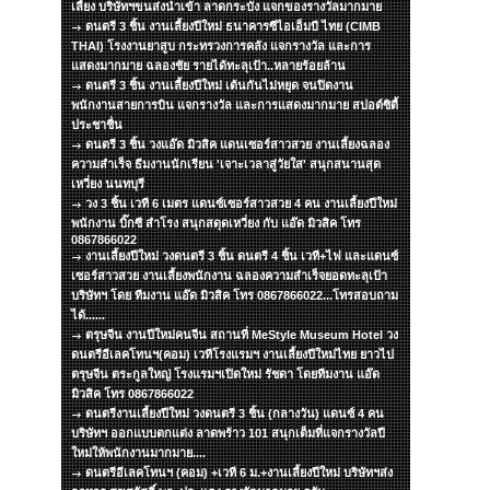
เลี้ยง บริษัทฯขนส่งนำเข้า ลาดกระบัง แจกของรางวัลมากมาย
ดนตรี 3 ชิ้น งานเลี้ยงปีใหม่ ธนาคารซีไอเอ็มบี ไทย (CIMB
THAI) โรงงานยาสูบ กระทรวงการคลัง แจกรางวัล และการ
แสดงมากมาย ฉลองชัย รายได้ทะลุเป้า..หลายร้อยล้าน
ดนตรี 3 ชิ้น งานเลี้ยงปีใหม่ เต้นกันไม่หยุด จนปิดงาน
พนักงานสายการบิน แจกรางวัล และการแสดงมากมาย สปอต์ซิตื้
ประชาชื่น
ดนตรี 3 ชิ้น วงแอ๊ด มิวสิค แดนเซอร์สาวสวย งานเลี้ยงฉลอง
ความสำเร็จ ธีมงานนักเรียน 'เจาะเวลาสู่วัยใส' สนุกสนานสุด
เหวี่ยง นนทบุรี
วง 3 ชิ้น เวที 6 เมตร แดนซ์เซอร์สาวสวย 4 คน งานเลี้ยงปีใหม่
พนักงาน บิ๊กซี สำโรง สนุกสดุดเหวี่ยง กับ แอ๊ด มิวสิค โทร
0867866022
งานเลี้ยงปีใหม่ วงดนตรี 3 ชิ้น ดนตรี 4 ชิ้น เวที+ไฟ และแดนซ์
เซอร์สาวสวย งานเลี้ยงพนักงาน ฉลองความสำเร็จยอดทะลุเป้า
บริษัทฯ โดย ทีมงาน แอ๊ด มิวสิค โทร 0867866022...โทรสอบถาม
ได้......
ตรุษจีน งานปีใหม่คนจีน สถานที่ MeStyle Museum Hotel วง
ดนตรีอีเลคโทนฯ(คอม) เวทีโรงแรมฯ งานเลี้ยงปีใหม่ไทย ยาวไป
ตรุษจีน ตระกูลใหญ่ โรงแรมฯเปิดใหม่ รัชดา โดยทีมงาน แอ๊ด
มิวสิค โทร 0867866022
ดนตรีงานเลี้ยงปีใหม่ วงดนตรี 3 ชิ้น (กลางวัน) แดนซ์ 4 คน
บริษัทฯ ออกแบบตกแต่ง ลาดพร้าว 101 สนุกเต็มที่แจกรางวัลปี
ใหม่ให้พนักงานมากมาย....
ดนตรีอีเลคโทนฯ (คอม) +เวที 6 ม.+งานเลี้ยงปีใหม่ บริษัทฯส่ง