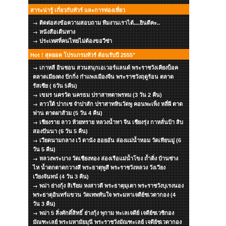
สาระน่ารู้ เกี่ยวกับทัวร์ และการท่องเที่ยว
ติดต่อสงข้อความสอบถาม ทีมงานเราได้....ยินดีคะ..
หนังสือเดืนทาง
ประเทศที่คนไทยไม่ต้องขอวีซ่า
Hot ! สุดยอด โปรแกรมทัวร์ ต้อนรับปี 2555"
เกาหลี อินชอน สวนสนุกเอเวอร์แลนด์ พระราชวังเคียงบ็อค
ตลาดเมียงดง ปักกิ่ง กำแพงเมืองจีน พระราชวังฤดูร้อน ตลาด
รัสเซีย ( 6วัน 5คืน)
เขมร นครวัด นครธม ปราสาทตาพรหม (3 วัน 2 คืน)
ลาวใต้ ปากเซ จำปาสัก ปราสาทหินวัดพู คอนพะเพ็ง หลี่ผี ตาด
ฟาน ตาดผาส้วม (5 วัน 4 คืน)
เชียงราย ลาว ห้วยทราย หลวงน้ำทา จีน เชียงรุ่ง กาหลั่นป้า สิบ
สองปันนา (6 วัน 5 คืน)
เวียดนามกลาง เว้ ดานัง ฮอยอัน ล่องแม่น้ำหอม วัดเทียนมู่ (6
วัน 5 คืน)
หลวงพระบาง วัดเชียงทอง ล่องเรือแม่น้ำโขง ถ้ำติ่ง บ้านซ่าง
ไห น้ำตกตาดกวางสี พระธาตุพูสี พระราชวังหลวง วังเวียง
เวียงจันทน์ (4 วัน 3 คืน)
พม่า ย่างกุ้ง สิเรียม หงสาวดี พระธาตุมุเตา พระราชวังบุเรงนอง
พระธาตุอินทร์แขวน วัดเทพทันใจ พระมหาเจดีย์ชเวดากอง (4
วัน 3 คืน)
พม่า 5 สิ่งศักดิ์สิทธิ์ ย่างกุ้ง พุกาม ทะเลเจดีย์ เจดีย์ชเวซิกอง
มัณฑะเลย์ พระมหามัยมุนี พระราชวังมัณฑะเลย์ เจดีย์ชเวดากอง