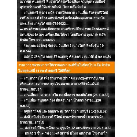
เยาวชน คนดนตรี ทีมงานได้ลงเครื่องเสียง ควบคุมระบบมิกซ์
อุปกรณ์บนเวที ให้อย่างเต็มที่...โดย แอ๊ด มิวสิค
งานดนตรี แจกรางวัล งานเปิดตลาด งานเลี้ยงสังสรรค์ปีใหม่
เวทีไฟ แสง สี เสียง แดนซ์เซอร์ เครื่องเสียงคุณภาพ..ราคาไม่
แพง..โทรมาคุยได้ 086-7866022...
ดนตรีงานฉลองเปิดตลาด ดนตรีงานปีใหม่ งานเลี้ยงสังสรรค์
แดนซ์เซอร์สวยๆ เครื่องเสียงให้เช่า โดยทีมงาน คุณภาพ แอ๊ด
มิวสิค โทร 086-7866022
ร้องเพลงจอใหญ่ ชัดเจน วันเกิดเจ้านายในดี ที่ตลิ่งชัน ( 9
ต.ค.54)
แอ๊ด มิวสิค กับ คอนเสิร์ตแทททู คัลเลอร์ งานเวทีไฟ กลางแจ้ง
งานเก่าๆ ท่ผ่านมา ทำให้เราพัฒนา จะดีขึ้นในปีต่อไป แอ๊ด มิวสิค
ไม่หยุดแค่นี้ เราจะทำดนตรี ให้ดีที่สุด
งานหารายได้ เพื่อส่วนรวม (มีนาคม 2552)+ดารารับเชิญ
เพียบ..ตลก+มายากล+คุณโฉมฉาย+คาบาเร่ย์โชว์...มันส์
มากๆ...ขอบอก
งานเลี้ยงอาหารกลางวัน กองสื่อสาร กองทัพไทย (24 ส.ค.52)
งานเลี้ยง สนุกสุดเวี่ยง ที่นครนายก น้ำตกนางรอง...(26
ก.ย.52)
กฐินสามัคคี และลอยกระทง วัดกล้วย นนทบุรี ( 1-2 พ.ย.52)
ส่งท้ายปีเก่า สังสรรค์ ปีใหม่ กรมทรัพยากรน้ำ แจกรางวัล
มากมาย...ยาวไป
สังสรรค์ ปีใหม่ พนักงาน สุขุมวิท 12 แดนซ์กระจาย 26 ธ.ค.52
ดนตรี 3 ชิ้น+เวที 6 ม.+สังสรรค์ ปีใหม่ พนักงาน โรงงานน้ำ