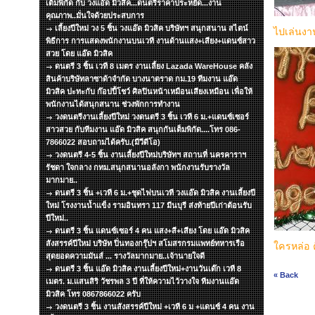
เต็มพิกัด กับ วงแอ๊ด มิวสิค...ดนตรีราคาประหยัด...งาน
คุณภาพ..มั่นใจด้วยประสบการ
เลี้ยงปีใหม่ วง 5 ชิ้น วงแอ๊ด มิวสิค บริษัทฯ สนุกสนาน สไตน์
ไปเล่นงาน
พิธีการ การแสดงพนักงานบนเวที งานด้านแสง+เสียง+แดนซ์สาว
สวย โดย แอ๊ด มิวสิค
ดนตรี 3 ชิ้น เวที 8 เมตร งานเลี้ยง Lazada WareHouse คลัง
สินค้าบริษัทลาซาด้าจำกัด บางนาตราด กม.19 ทีมงาน แอ๊ด
มิวสิค ปะทะกับ ก๊อปปี้โชว์ ศิลปินหน้าเหมือนเสียงเหมือน เพื่อให้
พนักงานได้สนุกสนาน ช่วงพักการทำงาน
วงดนตรีงานเลี้ยงปีใหม่ วงดนตรี 3 ชิ้น เวที 6 ม.+แดนซ์เซอร์
สาวสวย กับทีมงาน แอ๊ด มิวสิค สนุกกันเต็มพิกัด....โทร 086-
7866022 สอบถามได้ครับ.(มีวีดีโอ)
วงดนตรี 4-5 ชิ้น งานเลี้ยงปีใหม่บริษัทฯ สถานที่ นครคาราฯ
รัชดา ใจกลาง กทม.สนุกสนานอลังกา พนักงานรับรางวัล
มากมาย..
ดนตรี 3 ชิ้น +เวที 6 ม.+ชุดไฟบนเวที วงแอ๊ด มิวสิค งานเลี้ยงปี
ใหม่ โรงงานน้ำแข็ง รามอินทรา 117 มีนบุรี ส่งท้ายปีเก่าต้อนรับ
ปีใหม่..
ดนตรี 3 ชิ้น แดนซ์เซอร์ 4 คน แสง+สี+เสียง โดย แอ๊ด มิวสิค
สังสรรค์ปีใหม่ บริษัท ปิ่นทองกรุ๊ปฯ สโมสรกรมแพทย์ทหารเรือ
ใครหล่อ ค
สุดยอดความมันส์ ... รางวัลมากมาย..เจ้านายใจดี
ดนตรี 3 ชิ้น แอ๊ด มิวสิค งานเลี้ยงปีใหม่+งานวันเด๊ก เวที 8
« Back
เมตร. ม.แสนสิริ วัชรพล 3 ปี ที่ให้ความไว้วางใจ ทีมงานแอ๊ด
มิวสิค โทร 0867866022 ครับ
วงดนตรี 3 ชิ้น งานสังสรรค์ปีใหม่ +เวที 6 ม +แดนซ์ 4 คน งาน