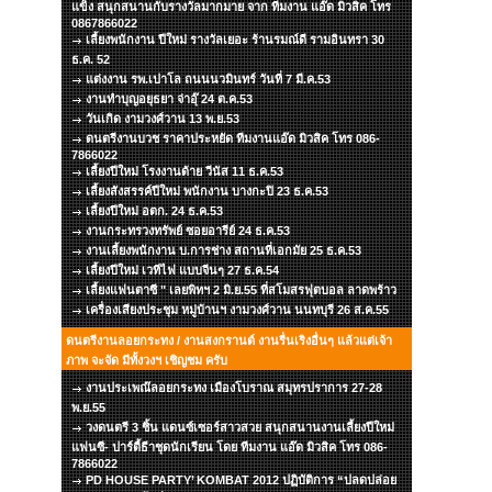
แข็ง สนุกสนานกับรางวัลมากมาย จาก ทีมงาน แอ๊ด มิวสิค โทร
0867866022
เลี้ยงพนักงาน ปีใหม่ รางวัลเยอะ ร้านรมณ์ดี รามอินทรา 30
ธ.ค. 52
แต่งงาน รพ.เปาโล ถนนนวมินทร์ วันที่ 7 มี.ค.53
งานทำบุญอยุธยา จ่าอุ๊ 24 ต.ค.53
วันเกิด งามวงศ์วาน 13 พ.ย.53
ดนตรีงานบวช ราคาประหยัด ทีมงานแอ๊ด มิวสิค โทร 086-
7866022
เลี้ยงปีใหม่ โรงงานด้าย วีนัส 11 ธ.ค.53
เลี้ยงสังสรรค์ปีใหม่ พนักงาน บางกะปิ 23 ธ.ค.53
เลี้ยงปีใหม่ อตก. 24 ธ.ค.53
งานกระทรวงทรัพย์ ซอยอารีย์ 24 ธ.ค.53
งานเลี้ยงพนักงาน บ.การช่าง สถานที่เอกมัย 25 ธ.ค.53
เลี้ยงปีใหม่ เวทีไฟ แบบจีนๆ 27 ธ.ค.54
เลี้ยงแฟนตาซี " เลยพิทฯ 2 มิ.ย.55 ที่สโมสรฟุตบอล ลาดพร้าว
เครื่องเสียงประชุม หมู่บ้านฯ งามวงศ์วาน นนทบุรี 26 ส.ค.55
ดนตรีงานลอยกระทง / งานสงกรานต์ งานรื่นเริงอื่นๆ แล้วแต่เจ้า
ภาพ จะจัด มีทั้งวงฯ เชิญชม ครับ
งานประเพณ๊ลอยกระทง เมืองโบราณ สมุทรปราการ 27-28
พ.ย.55
วงดนตรี 3 ชิ้น แดนซ์เซอร์สาวสวย สนุกสนานงานเลี้ยงปีใหม่
แฟนซี- ปาร์ตี้ธีาชุดนักเรียน โดย ทีมงาน แอ๊ด มิวสิค โทร 086-
7866022
PD HOUSE PARTY’ KOMBAT 2012 ปฏิบัติการ “ปลดปล่อย