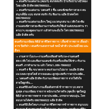
ดนตรีงานแต่งงาน (คอมฯ) สมรสสมรัก บ้านริมน้ำบางบัวทอง
โดย แอ๊ด มิวสิค 0867866022...
ดนตรีงานแต่งงาน วงดนตรี 3 ชิ้น แดนซ์เซอร์สาวสวย 4 คน
สนุกเต็มิ่ม แบบ สมรส สมรัก กับ ทีมงาน แอ๊ด มิวสคโทร
0867866022
ดนตรีงานแต่งงานเล็กๆ ใหญ่ แนวสนุกสนาน เวที+ไฟ+ทีม
งานแดนซ์สาวสวย+ทีมงานเราพร้อมรับใช้แล้วแต่งบของท่าน รา
คาเบาๆ ลองดูผลงานเรา แล้วท่านจะมั่นใจ โทร 0867866022
แอ๊ด มิวสิค ครับ
ดนตรีงานเกษียณ พิธีอำลาชีวิตราชการ / เลี้ยงข้าราชการ เลี้ยงอำ
ลาฯ/ ปิดกีฬา / ดนตรีงานสงกรานต์ รดน้ำดำหัว ประเพณีไทย และ
อื่นๆ
งานคาราโอเกะ+งานเครื่องเสียงสำหรับวง+งานดนตรี
สด+เวที+ไฟ+และทีมงานแดนซ์+กับเครื่องเสียงให้เช่า.+รับงาน
ดนตรี .เราทำมานาน แล้ว โทรมา..086-7866022
ดนตรี 4 ชิ้น ขนาดกลาง คนร่วมงานไม่มาก วงแอ๊ด มิวสิค
แนวเพลง ทุกสไตส์ สากลอมตะ+ลูกทุ่ง+สตริง ราคาประหยัด...
วงดนตรี แอ๊ด มิวสิค กับงานเกษียณราชการ จากใจถึงใจ
สายใยผูกพัน....
ดนตรีอีเลคโทนฯ งานเลี้ยงสังสรรค์ ข้าราชการ บก.ทหาร
สูงสุด งานเกษียณ ราขการ พนักงานวิสาหกิจ (ชุดเล็ก ชุดใหญ่)
พิธีอำลาราชการทหาร ราคาประหยัด...บรรยากาศอบอุ่น..โทร
สอบถามได้ครับ 0867866022 แอ๊ด มิวสิค
ดนตรีอีเล็คโทนฯ งานอำลาชีวิตราชการข้าราชการ สนุกแบบ