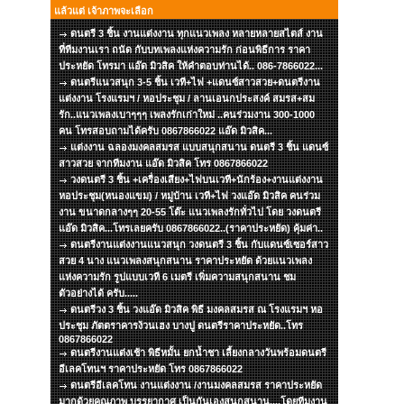
แล้วแต่ เจ้าภาพจะเลือก
ดนตรี 3 ชิ้น งานแต่งงาน ทุกแนวเพลง หลายหลายสไตส์ งาน
ที่ทีมงานเรา ถนัด กับบทเพลงแห่งความรัก ก่อนพิธีการ ราคา
ประหยัด โทรมา แอ๊ด มิวสิค ให้คำตอบท่านได้.. 086-7866022...
ดนตรีแนวสนุก 3-5 ชิ้น เวที+ไฟ +แดนซ์สาวสวย+ดนตรีงาน
แต่งงาน โรงแรมฯ / หอประชุม / ลานเอนกประสงค์ สมรส+สม
รัก..แนวเพลงเบาๆๆๆ เพลงรักเก่าใหม่ ..คนร่วมงาน 300-1000
คน โทรสอบถามได้ครับ 0867866022 แอ๊ด มิวสิค...
แต่งงาน ฉลองมงคลสมรส แบบสนุกสนาน ดนตรี 3 ชิ้น แดนซ์
สาวสวย จากทีมงาน แอ๊ด มิวสิค โทร 0867866022
วงดนตรี 3 ชิ้น +เครื่องเสียง+ไฟบนเวที+นักร้อง+งานแต่งงาน
หอประชุม(หนองแขม) / หมู่บ้าน เวที+ไฟ วงแอ๊ด มิวสิค คนร่วม
งาน ขนาดกลางๆๆ 20-55 โต๊ะ แนวเพลงรักทั่วไป โดย วงดนตรี
แอ๊ด มิวสิค...โทรเลยครับ 0867866022..(ราคาประหยัด) คุ้มค่า..
ดนตรีงานแต่งงานแนวสนุก วงดนตรี 3 ชิ้น กับแดนซ์เซอร์สาว
สวย 4 นาง แนวเพลงสนุกสนาน ราคาประหยัด ด้วยแนวเพลง
แห่งความรัก รูปแบบเวที 6 เมตรี เพิ่มความสนุกสนาน ชม
ตัวอย่างได้ ครับ.....
ดนตรีวง 3 ชิ้น วงแอ๊ด มิวสิค พิธี มงคลสมรส ณ โรงแรมฯ หอ
ประชุม ภัตตราคารง้วนเฮง บางปู ดนตรีราคาประหยัด..โทร
0867866022
ดนตรีงานแต่งเช้า พิธีหมั้น ยกน้ำชา เลี้ยงกลางวันพร้อมดนตรี
อีเลคโทนฯ ราคาประหยัด โทร 0867866022
ดนตรีอีเลคโทน งานแต่งงาน /งานมงคลสมรส ราคาประหยัด
มากด้วยคุณภาพ บรรยากาศ เป็นกันเองสนุกสนาน....โดยทีมงาน