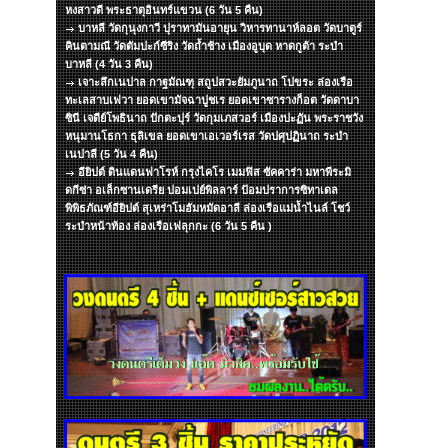
หงสาวดี พระธาตุอินทร์แขวน (6 วัน 5 คืน)
บาหลี วัดกุนุงกาวี ปุราทามันอายุน วิหารทานาห์ลอต วัดบาตูร์
คินตามณี วัดตัมปะก์ซีริง วัดถ้ำช้าง เมืองอูบุด หาดกูต้า ระบำ
บาหลี (4 วัน 3 คืน)
เจาะลึกเนปาล กาฐมัณฑุ สถูปสวะยัมภูนาถ โปขระ ล่องเรือ
ทะเลสาบเฟวา ยอดเขามัจฉาปูชเร ยอดเขาซารางก็อต วัดดาบา
ซินี เจดีย์โพธินาถ ปักตะปุร์ วัดกุมเภสวอร์ เมืองปะฏัน พระราชวัง
หนุมานโธกา ธุลิเขล ยอดเขาเอเวอร์เรส วัดปศุปฏินาถ ระบำ
เนปาลี (5 วัน 4 คืน)
อียิปต์ ดินแดนฟาโรห์ กรุงไคโร เมมฟิส ซัคคาร่า มหาพีระมิ
ดกีซ่า อเล็กซานเดรีย ปอมเปย์พิลลาร์ ป้อมปราการซิทาเดล
พิพิธภัณฑ์อียิปต์ สุเหร่าโมฮัมหมัดอาลี ล่องเรือแม่น้ำไนล์ โชว์
ระบำหน้าท้อง ล่องเรือเฟลุกกะ (6 วัน 5 คืน )