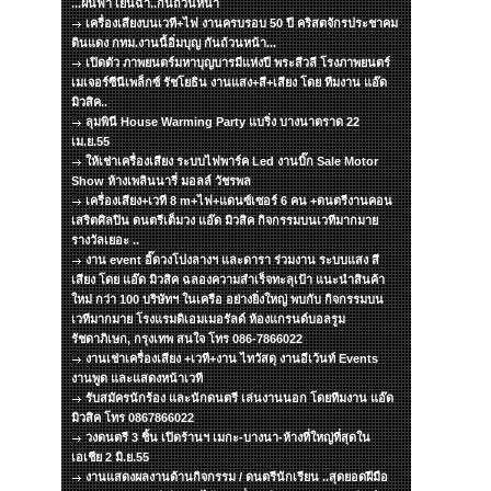
...ฝนฟ้า เย็นฉ่ำ..กันถ้วนหน้า
เครื่องเสียงบนเวที+ไฟ งานครบรอบ 50 ปี คริสตจักรประชาคม
ดินแดง กทม.งานนี้อิ่มบุญ กันถ้วนหน้า...
เปิดตัว ภาพยนตร์มหาบุญบารมีแห่งปี พระสีวลี โรงภาพยนตร์
เมเจอร์ซีนีเพล็กซ์ รัชโยธิน งานแสง+สี+เสียง โดย ทีมงาน แอ๊ด
มิวสิค..
ลุมพินี House Warming Party แบริ่ง บางนาตราด 22
เม.ย.55
ให้เช่าเครื่องเสียง ระบบไฟพาร์ค Led งานบิ๊ก Sale Motor
Show ห้างเพลินนารี่ มอลล์ วัชรพล
เครื่องเสียง+เวที 8 m+ไฟ+แดนซ์เซอร์ 6 คน +ดนตรีงานคอน
เสริตศิลปิน ดนตรีเต็มวง แอ๊ด มิวสิค กิจกรรมบนเวทีมากมาย
รางวัลเยอะ ..
งาน event อิ๊ดวงโปงลางฯ และดารา ร่วมงาน ระบบแสง สี
เสียง โดย แอ๊ด มิวสิค ฉลองความสำเร็จทะลุเป้า แนะนำสินค้า
ใหม่ กว่า 100 บริษัทฯ ในเครือ อย่างยิ่งใหญ่ พบกับ กิจกรรมบน
เวทีมากมาย โรงแรมดิเอมเมอรัลด์ ห้องแกรนด์บอลรูม
รัชดาภิเษก, กรุงเทพ สนใจ โทร 086-7866022
งานเช่าเครื่องเสียง +เวที+งาน ไทวัสดุ งานอีเว้นท์ Events
งานพูด และแสดงหน้าเวที
รับสมัครนักร้อง และนักดนตรี เล่นงานนอก โดยทีมงาน แอ๊ด
มิวสิค โทร 0867866022
วงดนตรี 3 ชิ้น เปิดร้านฯ เมกะ-บางนา-ห้างที่ใหญ่ที่สุดใน
เอเชีย 2 มิ.ย.55
งานแสดงผลงานด้านกิจกรรม / ดนตรีนักเรียน ..สุดยอดฝีมือ