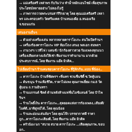
แม่เครือศรี เหล่าพร กับวันว่าง ทำน้ำหมักเอนไซม์ เพื่อสุขภาพ
ประโยชน์หลายอย่าง ไม่ลองไม่รู้
ภาพการถวายพระบรมสารีริกธาตุ โดย คุณแม่เครือศรี เหลา
พร และครอบครัว วัดศรีมงคล บ้านหนองผือ อ.หนองเรือ
จ.ขอนแก่น
เสนองานอื่นๆ
ตัวอย่างเครื่องเล่น หลากหลายคาราโอเกะ สนใจเปิดร้านฯ
เครื่องร้องคาราโอเกะ VIP ห้องโถง เสนอ พลเอก สมพลฯ
งานวงฯ / เวทีไฟ / แดนซ์ / นักร้องสาวสวย ร้องเพลงทุกแนว
เครื่องเสียงกลางแจ้งให้เช่า ทีมงานเราทำมานาน มากด้วย
ประสบการณ์..โดย ทีมงาน แอ๊ด มิวสิค...
ไปเยี่ยมบ้านฯ ร้านคนชอบคาราโอเกะ ที่รู้จักกัน..แบบ พี่น้อง...
คาราโอเกะ บ้านพี่ชัยพรฯ +พี่นคร ชวนชื่นซิตี้ ซ.วัดคู้บอน
ต้นขนุน ร้านเพือชีวิต..ราคาไม่แพง คุณภาพเยี่ยม กม.8 วัด
คู้บอน ถ.รามอินทรา
ร้านแกรนด์ ชิลด์ ด้านหลังห้างแฟชั่นไอซ์แลนด์ โดย ป๋าไพ
รินฯ
ร้านโพธิ์เงิน คาราโอเกะ...สุดยอดแห่งการร้องเพลง..เสียงดี/
ไมค์ดี..มาพิสูจน์ได้..โดย คุณน้อย
ร้านละอ่อนเล่นล้อฯ โดย คุณโจ๊ก บรรยากาศดี ราคา
ถูก...คาราโอเกะเสียงดี..โดย ทีมงาน แอ๊ด มิวสิค
ครัวน้อง นก "สบาย สบาย คาราโอเกะ ...เสียงคุณภาพ..ขอบ
อก..