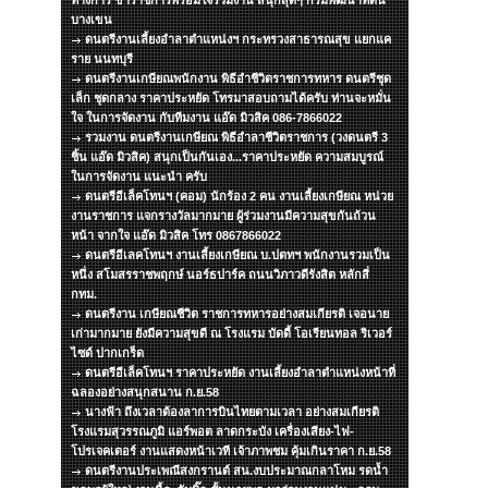
ทางการ ข้าราชการพร้อมใจร่วมงาน สนุกสุดๆ กรมพัฒนาที่ดิน
บางเขน
ดนตรีงานเลี้ยงอำลาตำแหน่งฯ กระทรวงสาธารณสุข แยกแค
ราย นนทบุรี
ดนตรีงานเกษียณพนักงาน พิธีอำชีวิตราชการทหาร ดนตรีชุด
เล็ก ชุดกลาง ราคาประหยัด โทรมาสอบถามได้ครับ ท่านจะหมั่น
ใจ ในการจัดงาน กับทีมงาน แอ๊ด มิวสิค 086-7866022
รวมงาน ดนตรีงานเกษียณ พิธีอำลาชีวิตราชการ (วงดนตรี 3
ชิ้น แอ๊ด มิวสิค) สนุกเป็นกันเอง...ราคาประหยัด ความสมบูรณ์
ในการจัดงาน แนะนำ ครับ
ดนตรีอีเล็คโทนฯ (คอม) นักร้อง 2 คน งานเลี้ยงเกษียณ หน่วย
งานราชการ แจกรางวัลมากมาย ผู้ร่วมงานมีความสุขกันถ้วน
หน้า จากใจ แอ๊ด มิวสิค โทร 0867866022
ดนตรีอีเลคโทนฯ งานเลี้ยงเกษียณ บ.ปตทฯ พนักงานรวมเป็น
หนึ่ง สโมสรราชพฤกษ์ นอร์ธปาร์ค ถนนวิภาวดีรังสิต หลักสี่
กทม.
ดนตรีงาน เกษียณชีวิต ราชการทหารอย่างสมเกียรติ เจอนาย
เก่ามากมาย ยังมีความสุขดี ณ โรงแรม บัดดี้ โอเรียนทอล ริเวอร์
ไซด์ ปากเกร็ด
ดนตรีอีเล็คโทนฯ ราคาประหยัด งานเลี้ยงอำลาตำแหน่งหน้าที่
ฉลองอย่างสนุกสนาน ก.ย.58
นางฟ้า ถึงเวลาต้องลาการบินไทยตามเวลา อย่างสมเกียรติ
โรงแรมสุวรรณภูมิ แอร์พอต ลาดกระบัง เครื่องเสียง-ไฟ-
โปรเจคเตอร์ งานแสดงหน้าเวที เจ้าภาพชม คุ้มเกินราคา ก.ย.58
ดนตรีงานประเพณีสงกรานต์ สน.งบประมาณกลาโหม รดน้ำ