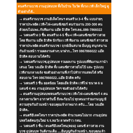
ดนตรีงานบวช งานอุปสมบท ทั้งในบ้าน ในวัด ทั้งวง เวที เล็กใหญ่ ดู
ตัวอย่างได้..
ดนตรีงานบวช งานอีเล็คโทนฯ ดนตรีวง 3-4 ชิ้น แบบง่ายๆ
ราคาประหยัด เวที+ไฟ+แดนซ์เซอร์ คนร่วมงาน 200-300 คน
ด้วยงบไม่แพง..กับทีมงาน แอ๊ด มิวสิค โทรเลย..086-7866022
วงดนตรีวง 3 ชิ้น ดนตรีวง 4-5 ชิ้น+เวที+แดนซ์เซอร์สาวสวย
โดย ทีมงาน แอ๊ด มิวสิค นักร้อง เวที ทีมงาน แดนซ์เซอร์ สาวสวย
ราคาประหยัด ดนตรีงานบวช / ฤกษ์เย็นสบาย อิ่มบุญ สนุกสนาน
กันถ้วนหน้า รวมผลงานต่างๆ มาฝาก...โทร 0867866022 แอ๊ด
มิวสิค สอบถามได้ครับ
วงดนตรีงานบวช,อุปสมบท รวมผลงาน รูปแบบที่ทีมงานเรานำ
เสนอ โดย วงแอ๊ด มิวสิค ทั้ง แดนซ์สาวสวยไม่โป้ และ รูปแบบ
เวทีงานกลางแจ้ง ชมตัวอย่างงานที่เราไปทำการแสดงได้ หรือ
สอบถาม โทร 0867866022..แอ๊ด มิวสิค ครับ
วงดนตรี 3 ชิ้น ยอดนิยม โดยแอ๊ด มิวสิค เวทีไฟ ขนาด 6 ม
แดนซ์ 4 คน งานอุปสมบท วัดฯ ชมตัวอย่างได้ครับ
ดนตรีงานอุปสมบท/ดนตรีงานบวช เวที+ไฟ+แดนซ์เซอร์ 4 คน
กลางลานวัดฯ อากาศวันนี้ ถึงจะร้อนไป ทุกคนมาร่วมงานบุญ มี
ความสุขกันถ้วนหน้า ขอบคุณเจ้าภาพมาก ครับ....โดย วงแอ๊ด
มิวสิค..
ดนตรีอีเลคโทนฯ ราคาประหยัด จำนวนคนไม่มาก งานอุปสม
บทสไตส์คนรุ่นใหม่ ร.ร.หอวัง ลาดพร้าว กทม.
วงดนตรี 3 ชิ้น / ดนตรีอีเลคโทน(คอม) แดนซ์ สาวสวย งาน
บวช อุปสมบท วันดีงานเต็ม ....อิ่มบุญกันถ้วนหน้า..ขอบคุณเจ้า