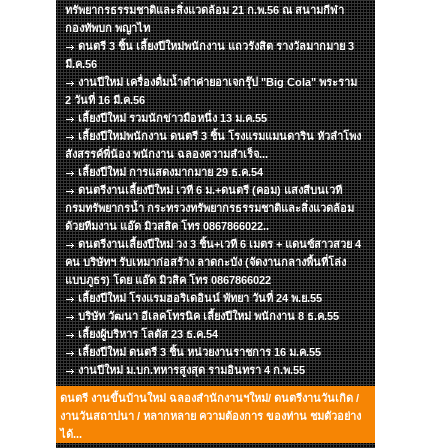
ทรัพยากรธรรมชาติและสิ่งแวดล้อม 21 ก.พ.56 ณ สนามกีฬา
กองทัพบก พญาไท
ดนตรี 3 ชิ้น เลี้ยงปีใหม่พนักงาน แถวรังสิต รางวัลมากมาย 3
มี.ค.56
งานปีใหม่ เครื่องดื่มน้ำดำค่ายอาเจกรุ๊ป "Big Cola" พระราม
2 วันที่ 16 มี.ค.56
เลี้ยงปีใหม่ รวมนักข่าวมือหนึ่ง 13 ม.ค.55
เลี้ยงปีใหม่พนักงาน ดนตรี 3 ชิ้น โรงแรมแมนดาริน หัวลำโพง
สังสรรค์พี่น้อง พนักงาน ฉลองความสำเร็จ...
เลี้ยงปีใหม่ การแสดงมากมาย 29 ธ.ค.54
ดนตรีงานเลี้ยงปีใหม่ เวที 6 ม.+ดนตรี (คอม) แสงสีบนเวที
กรมทรัพยากรน้ำ กระทรวงทรัพยากรธรรมชาติและสิ่งแวดล้อม
ด้วยทีมงาน แอ๊ด มิวสสิค โทร 0867866022..
ดนตรีงานเลี้ยงปีใหม่ วง 3 ชิ้น+เวที 6 เมตร + แดนซ์สาวสวย 4
คน บริษัทฯ รับเหมาก่อสร้าง ลาดกะบัง (จัดงานกลางพื้นที่โล่ง
แบบภูธร) โดย แอ๊ด มิวสิค โทร 0867866022
เลี้ยงปีใหม่ โรงแรมฮอริเดอินน์ พัทยา วันที่ 24 พ.ย.55
บริษัท วัฒนา อีเลคโทรนิค เลี้ยงปีใหม่ พนักงาน 8 ธ.ค.55
เลี้ยงผู้บริหาร โลตัส 23 ธ.ค.54
เลี้ยงปีใหม่ ดนตรี 3 ชิ้น หน่วยงานราชการ 16 ม.ค.55
งานปีใหม่ ม.บก.ทหารสูงสุด รามอินทรา 4 ก.พ.55
ดนตรี งานขึ้นบ้านใหม่ ฉลองสำนักงานฯใหม่/ ดนตรีงานวันเกิด /
งานวันสถาปนา / หลากหลาย ความต้องการ ของท่าน ชมตัวอย่าง
ได้...