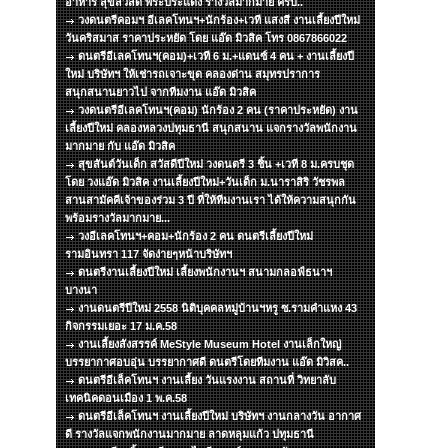
อาหาร สุขสวัสดิ์ พระประแดง รางวัลมากมาย ครับ..
วงดนตรีคอมฯ อีเลคโทนฯ+นักร้อง+เวที แสงสี งานเลี้ยงปีใหม่
วันคริสมาส ราคาประหยัด โดย แอ๊ด มิวสิค โทร 0867866022
ดนตรีอีเลคโทนฯ(คอม)+เวที 6 ม.+แดนซ์ 4 คน + งานเลี้ยงปี
ใหม่ บริษัทฯ ให้เช่ารถเจาะขุด คลองด่าน สมุทรปราการ
สนุกสนานยาวไป จากทีมงาน แอ๊ด มิวสิค
วงดนตรีอีเลคโทนฯ(คอม) นักร้อง 2 คน (ราคาประหยัด) งาน
เลี้ยงปีใหม่ คลองหลวงปทุมธานี สนุกสนาน แจกรางวัลพนักงาน
มากมาย กับ แอ๊ด มิวสิค
สุขสันต์วันเด็ก สวัสดีปีใหม่ วงดนตรี 3 ชิ้น +เวที 8 ม.ครบชุด
โดย วงแอ๊ด มิวสิค งานเลี้ยงปีใหม่+วันเด็ก ม.นาราสิริ วัชรพล
สานสามัคคีเจ้าของร่วม 3 ปี ที่ให้ทีมงานเรา ได้ให้ความสนุกกัน
พร้อมรางวัลมากมาย...
วงอีเลคโทนฯ+คอม+นักร้อง 2 คน ดนตรีเลี้ยงปีใหม่
รามอินทรา 117 จัดง่ายๆหน้าบริษัทฯ
ดนตรีงานเลี้ยงปีใหม่ เลี้ยงพนักงานฯ สนามกลอฟ์ธนาฯ
บางนา
งานดนตรีปีใหม่ 2558 นิติบุคคลหมู่บ้านฯหรู ซ.รามคำแหง 43
กิจกรรมเยอะ 17 ม.ค.58
งานเลี้ยงสังสรรค์ MeStyle Museum Hotel งานเล็กใหญ่
บรรยากาศอบอุ่น บรรยากาศดี ดนตรีโดยทีมงาน แอ๊ด มิวิสค..
ดนตรีอีเล็คโทนฯ งานเลี้ยง วันแรงงาน สถานที่ วิทยาลับ
เทคนิคดอนเมือง 1 พ.ค.58
ดนตรีอีเล็คโทนฯ งานเลี้ยงปีใหม่ บริษัทฯ งานกลางวัน อากาศ
ดี รางวัลแจกพนักงานมากมาย ลาดหลุมแก้ว ปทุมธานี