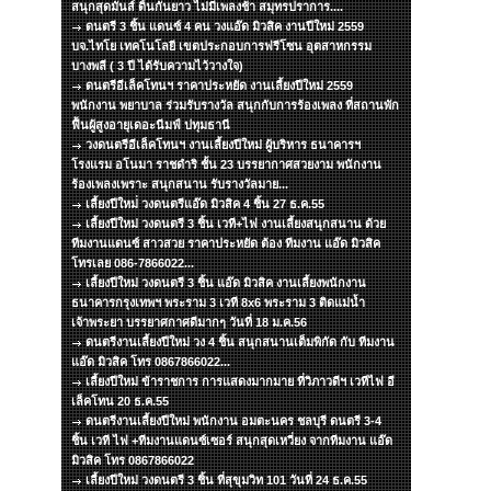
สนุกสุดมันส์ ดิ้นกันยาว ไม่มีเพลงช้า สมุทรปราการ....
ดนตรี 3 ชิ้น แดนซ์ 4 คน วงแอ๊ด มิวสิค งานปีใหม่ 2559
บจ.ไทโย เทคโนโลยี เขตประกอบการฟรีโซน อุตสาหกรรม
บางพลี ( 3 ปี ได้รับความไว้วางใจ)
ดนตรีอีเล็คโทนฯ ราคาประหยัด งานเลี้ยงปีใหม่ 2559
พนักงาน พยาบาล ร่วมรับรางวัล สนุกกับการร้องเพลง ที่สถานพัก
ฟื้นผู้สูงอายุเดอะนีมฟ์ ปทุมธานี
วงดนตรีอีเล็คโทนฯ งานเลี้ยงปีใหม่ ผู้บริหาร ธนาคารฯ
โรงแรม อโนมา ราชดำริ ชั้น 23 บรรยากาศสวยงาม พนักงาน
ร้องเพลงเพราะ สนุกสนาน รับรางวัลมาย...
เลี้ยงปีใหม่่ วงดนตรีแอ๊ด มิวสิค 4 ชิ้น 27 ธ.ค.55
เลี้ยงปีใหม่ วงดนตรี 3 ชิ้น เวที+ไฟ งานเลี้ยงสนุกสนาน ด้วย
ทีมงานแดนซ์ สาวสวย ราคาประหยัด ต้อง ทีมงาน แอ๊ด มิวสิค
โทรเลย 086-7866022...
เลี้ยงปีใหม่ วงดนตรี 3 ชิ้น แอ๊ด มิวสิค งานเลี้ยงพนักงาน
ธนาคารกรุงเทพฯ พระราม 3 เวที 8x6 พระราม 3 ติดแม่น้ำ
เจ้าพระยา บรรยาศกาศดีมากๆ วันที่ 18 ม.ค.56
ดนตรีงานเลี้ยงปีใหม่ วง 4 ชิ้น สนุกสนานเต็มพิกัด กับ ทีมงาน
แอ๊ด มิวสิค โทร 0867866022...
เลี้ยงปีใหม่ ข้าราชการ การแสดงมากมาย ที่วิภาวดีฯ เวทีไฟ อี
เล็คโทน 20 ธ.ค.55
ดนตรีงานเลี้ยงปีใหม่ พนักงาน อมตะนคร ชลบุรี ดนตรี 3-4
ชิ้น เวที ไฟ +ทีมงานแดนซ์เซอร์ สนุกสุดเหวี่ยง จากทีมงาน แอ๊ด
มิวสิค โทร 0867866022
เลี้ยงปีใหม่ วงดนตรี 3 ชิ้น ที่สุขุมวิท 101 วันที่ 24 ธ.ค.55