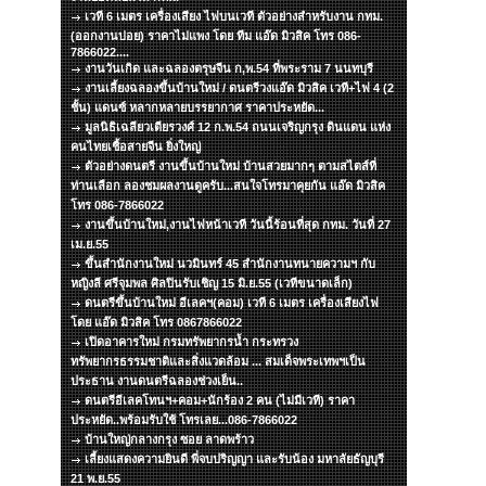
เวที 6 เมตร เครื่องเสียง ไฟบนเวที ตัวอย่างสำหรับงาน กทม.
(ออกงานบ่อย) ราคาไม่แพง โดย ทีม แอ๊ด มิวสิค โทร 086-
7866022....
งานวันเกิด และฉลองตรุษจีน ก,พ.54 ที่พระราม 7 นนทบุรี
งานเลี้ยงฉลองขึ้นบ้านใหม่ / ดนตรีวงแอ๊ด มิวสิค เวที+ไฟ 4 (2
ชั้น) แดนซ์ หลากหลายบรรยากาศ ราคาประหยัด...
มูลนิธิเฉลียวเตียรวงศ์ 12 ก.พ.54 ถนนเจริญกรุง ดินแดน แห่ง
คนไทยเชื้อสายจีน ยิ่งใหญ่
ตัวอย่างดนตรี งานขึ้นบ้านใหม่ บ้านสวยมากๆ ตามสไตส์ที่
ท่านเลือก ลองชมผลงานดูครับ...สนใจโทรมาคุยกัน แอ๊ด มิวสิค
โทร 086-7866022
งานขึ้นบ้านใหม่,งานไฟหน้าเวที วันนี้ร้อนที่สุด กทม. วันที่ 27
เม.ย.55
ขึ้นสำนักงานใหม่ นวมินทร์ 45 สำนักงานทนายความฯ กับ
หญิงลี ศรีจุมพล ศิลปินรับเชิญ 15 มิ.ย.55 (เวทีขนาดเล็ก)
ดนตรีขึ้นบ้านใหม่ อีเลคฯ(คอม) เวที 6 เมตร เครื่องเสียงไฟ
โดย แอ๊ด มิวสิค โทร 0867866022
เปิดอาคารใหม่ กรมทรัพยากรน้ำ กระทรวง
ทรัพยากรธรรมชาติและสิ่งแวดล้อม ... สมเด็จพระเทพฯเป็น
ประธาน งานดนตรีฉลองช่วงเย็น..
ดนตรีอีเลคโทนฯ+คอม+นักร้อง 2 คน (ไม่มีเวที) ราคา
ประหยัด..พร้อมรับใช้ โทรเลย...086-7866022
บ้านใหญ่กลางกรุง ซอย ลาดพร้าว
เลี้ยงแสดงความยินดี พี่จบปริญญา และรับน้อง มหาลัยธัญบุรี
21 พ.ย.55