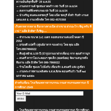
ความมันส์ทุกพื้นที่” 28 ม.ค.55
งานสงกรานต์ ชุมชนลาดพร้าว 80 วันที่ 18 เม.ย.54
สงกรานต์ที่เพชรเกษม 69 วันที่ 16 เม.ย.54
นำเจริญ สแตนเลสชลบุรี โดย แน๊ต ชลบุรี สั่งทำ รับทำ งานส
แตนเลส & งานเหล็กดัด โทร 082-4570368
เก็บตกหลากหลาย สื่อกลางทางเน๊ต ฝากขาย ฝากอะไร เชิญ ครับ ที่
เวป " แอ๊ด มิวสิค" ก็เชิญ.....
ทำกระทง ขนาด 1x1 เมตร ลอยขอขมาแด่แม่น้ำคงคา ปี
2552
อร่อยดี แปดริ้ว (ศูนย์อาหาร ของฝาก) โดย คุณ แอ๊ด
โทร.0867866022
คืนสู่เหย้าธ.บ.59 ปี (นำรูปงานมาฝากเพื่อน) จาก คุณสำราญฯ
ดนตรี คาราโอเกะคอมฯ ชุดเล็ก (ยอดนิยม) จัดงานสนุกทถึง
ทีมงาน แอ๊ด มิวสิค โทร 086-7866022
ร้านไตเติ้ล ชุมแพ ไปนั่งกับ เพื่อนรัก อ.ดนตรี แห่ง ภูเขียว
งานพระราชทานเพลิงศพ จ.ส.ต.พิภพ ดอนศรีแก้ว วันที่ ๒๔
มกราคม ๒๕๕๓
สำหรับเพื่อน โรงเรียนทหารสารบรรณ กรมสารบรรณทหารบก ปี
การศึกษา 2549
โรงเรียนทหารสารบรรณ กรมสารบรรณทหารบก ปีการศึกษา