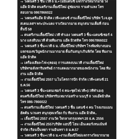
วงดนตรี 3 ชิ้น เวที 6 ม.+ไมมีแดนซ์ แจกรางวัลมากมาย วง
แอ๊ด มิวสิค ดนตรีงานเลี้ยงปีใหม่ อู่ซ่อมรถ รามคำแหง โทร
สอบถาม 0867866022
วงดนตรีแอ๊ด มิวสิค เวที+แดนซ์ งานเลี้ยงปีใหม่ บริษัท วี.เจ.คูล
สเตนเลสฯ พระประแดง รางวัลมากมาย สนุกสนานเต็มที่ ก่อน
สิ้นปี 58
ดนตรีงานเลี้ยงปีใหม่ เวที ทำเอง วงดนตรี 3 ชิ้น+แดนซ์เซอร์ 4
นาง แสงสีบนเวที ด้วยทีมงาน แอ๊ด มิวสสิค โทร 0867866022
วงดนตรี 3 ชิ้น+เวที 6 ม. เลี้ยงปีใหม่ บริษัทฯ โรงพิมพ์บางบอน
แจกของขวัญพนักงานมากมาย ดิ้นกันสนุกเกินพิกัด โดย ทีมงาน
แอ๊ด มิวสิค
เครื่องเสียง+ไฟ+(คอม) การแสดงบนเวที งานเลี้ยงปีใหม่
บริษัทฯอสังหาริมทรัพย์ การแสดงมากมายของพนักงาน โดย ทีม
งาน แอ๊ด มิวสิค
งานเลี้ยงปีใหม่ 2557 บ.ไมโครการปัก จำกัด เวที+แดนซ์ 21
ธ.ค.56
วงดนตรี 3 ชิ้น+แดนเซอร์ 4 คน+ชุดไฟเวที+(เวทีทำเอง)
ดนตรีเลี้ยงปีใหม่ บริษัทฯรับเหมาก่อสร้าง นนบุรี 8 วงแอ๊ดมิวสิค
โทร 086-7866022
ดนตรีงานเลี้ยงปีใหม่ วงดนตรี 3 ชิ้น แดนซ์ 4 คน โรงแรมแมน
ฮัตตัน นวนคร สนุกสุดเหวี่ยง กับ ทีมงาน แอ๊ด มิวสิค..
เลี้ยงปีใหม่ 2557 งานวัด ใจกลางกรุงเทพฯ 28 ธ.ค. 2556
งานเลี้ยงปีใหม่ 2557บริษัท แฮปปี้ โฮม เอ็นเตอร์เทนเม้นท์
จำกัด เรือนปั้นหยา รามอินทรา 8 ม.ค.57
วงดนตรี 3 ชิ้น+เวที 6 ม.+งานเลี้ยงปีใหม่แจกรางวัลมากมาย