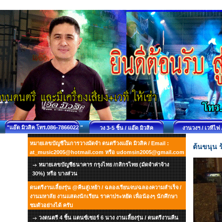
"แอ๊ด มิวสิค โทร.086-7866022 "
วง 3-5 ชิ้น / แอ๊ด มิวสิค
งานวงฯ / เวทีไฟ 
หมายเลขบัญชีในการวางมัดจำ ดนตรีวงแอ๊ด มิวสิค / Email :
ต้นขนุน ร
at_music2005@hotmail.com หรือ udomsin2005@gmail.com
หมายเลขบัญชีธนาคาร กรุงไทย /กสิกรไทย (มัดจำค่าจ้าง
30%) หรือ บางส่วน
ดนตรีงานเลี้ยงรุ่น @คืนสู่เหย้า / ฉลองเรียนจบ/ฉลองความสำเร็จ /
งานมหาลัย งานแสดงนักเรียน ราคาประหยัด เพื่อน้องๆ นักศึกษา
ชมตัวอย่างได้ ครับ
วงดนตรี 4 ชิ้น แดนซ์เซอร์ 6 นาง งานเลี้ยงรุ่น / ดนตรีงานคืน