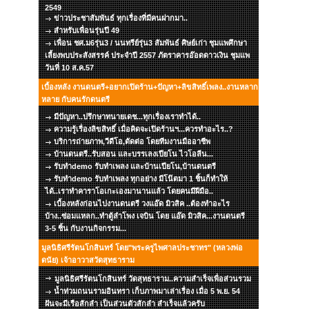
2549
ข่าวประชาสัมพันธ์ ทุกเรื่องที่มีคนฝากมา..
สำหรับเพื่อนรุ่นปี 49
เพื่อน ชศ.ม6รุ่น3 / นนทรีย์รุ่น3 สัมพันธ์ ศิษย์เก่า ชุมแพศึกษา
เลี้ยงพบประสังสรรค์ ประจำปี 2557 ภัตราคารอ๊อดดาวเงิน ชุมแพ
วันที่ 10 ส.ค.57
เบื้องหลัง งานดนตรี+อยากเปิดร้าน+ปัญหา+ลิขสิทธิ์เพลง..งานหลาก
หลาย กับคนรักดนตรี
มีปัญหา..ปรึกษาทนายเดช...ทุกเรื่องเราทำได้..
ความรู้เรื่องลิขสิทธิ์ เมื่อคิดจะเปิดร้านฯ...ควรทำอะไร..?
บริการถ่ายภาพ,วีดีโอ,ตัดต่อ โดยทีมงานมืออาชีพ
บ้านดนตรี..รับสอน และบรรเลงเปียโน ไวโอลีน...
รับทำdemo รับทำเพลง และบ้านเปียโน,บ้านดนตรี
รับทำdemo รับทำเพลง ทุกอย่าง มีโน๊ตมา 1 ชิ้นก็ทำให้
ได้..เราทำคาราโอเกะเองมานานแล้ว โดยคนมีฝีมือ..
เบื้องหลังก่อนไปงานดนตรี วงแอ๊ด มิวสิค ..ต้องทำอะไร
บ้าง..ซ่อมแหลก..ทำตู้ลำโพง เจบิน โดย แอ๊ด มิวสิค...งานดนตรี
3-5 ชิ้น กับงานกิจกรรม...
มูลนิธิศรีรัตนโกสินทร์ โดย"พระครูไพศาลประชาทร" (หลวงพ่อ
ดนัย) เจ้าอาวาสวัดสุทธาราม
มูลนิธิศรีรัตนโกสินทร์ วัดสุทธาราม..ความสำเร็จเพื่อส่วนรวม
น้ำท่วมถนนรามอินทรา เก็บภาพมาเล่าเรื่อง เมื่อ 5 พ.ย. 54
ฝันจะมีเรือสักลำ เป็นส่วนตัวสักลำ สำเร็จแล้วครับ