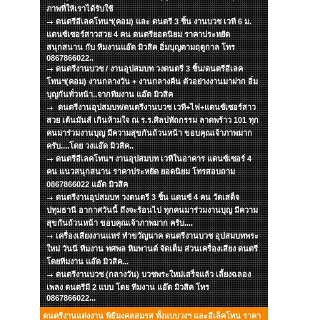
ภาพที่ให้เราได้รับใช้
ดนตรีอีเลคโทนฯ(คอม) และ ดนตรี 3 ชิ้น งานบวช เวที 6 ม.
แดนซ์เซอร์สาวสวย 4 คน ดนตรียอดนิยม ราคาประหยัด
สนุกสนาน กับ ทีมงานแอ๊ด มิวสิค อิ่มบุญตามฤดูกาล โทร
0867866022..
ดนตรีงานบวช / งานอุปสมบท วงดนตรี 3 ชิ้น/ดนตรีอีเลค
โทนฯ(คอม) งานกลางวัน + งานกลางคืน ตัวอย่างงานมาฝาก อิ่ม
บุญกันทั่วหน้า..จากทีมงาน แอ๊ด มิวสิค
ดนตรีงานอุปสมบท/ดนตรีงานบวช เวที+ไฟ+แดนซ์เซอร์สาว
สวย เต้นมันส์ เกินห้ามใจ ณ ร.ร.ศิลปหัถกรรม ลาดพร้าว 101 ทุก
คนมาร่วมงานบุญ มีความสุขกันถ้วนหน้า ขอบคุณเจ้าภาพมาก
ครับ....โดย วงแอ๊ด มิวสิค..
ดนตรีอีเลคโทนฯ งานอุปสมบท เวทีในอาคาร แดนซ์เซอร์ 4
คน แนวสนุกสนาน ราคาประหยัด ยอดนิยม โทรสอบถาม
0867866022 แอ๊ด มิวสิค
ดนตรีงานอุปสมบท วงดนตรี 3 ชิ้น แดนซ์ 4 คน วัดเสด็จ
ปทุมธานี อากาศวันนี้ ถึงจะร้อนไป ทุกคนมาร่วมงานบุญ มีความ
สุขกันถ้วนหน้า ขอบคุณเจ้าภาพมาก ครับ....
เครื่องเสียงงานแหร่ ทำขวัญนาค ดนตรีงานบวช อุปสมบทพระ
ใหม่ วันนี ทีมงาน ทศพล หิมพานต์ จัดเต็ม ส่วนเครื่องเสียง ดนตรี
โดยทีมงาน แอ๊ด มิวสิค...
ดนตรีงานบวช (กลางวัน) บวชพระใหม่เสร็จแล้ว เลี้ยงฉลอง
เพลง ดนตรีมี 2 แบบ โดย ทีมงาน แอ๊ด มิวสิค โทร
0867866022...
ดนตรีงานแต่งงาน พิธีมงคลสมรส ทั้งแบบวงฯ และอีเล็คโทน ราคา