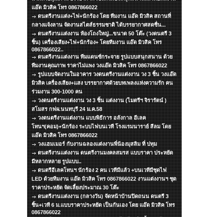
แอ๊ด มิวสิค โทร 0867866022
ดนตรีงานแต่ง+ไฟ+นักร้อง โดย ทีมงาน แอ๊ด มิวสิค สถานที่
กลางแจ้งลาน จัดงานสไตส์ธรรมชาติ ได้บรรยากาศสดชื่น...
ดนตรีงานแต่งงาน ห้องโถงใหญ่...ขนาด 50 โต๊ะ (วงดนตรี 3
ชิ้น) เครื่องเสียง+ไฟ+นักร้อง+ โดยทีมงาน แอ๊ด มิวสิค โทร
0867866022..
ดนตรีงานแต่งงาน ทีมแดนซ์กระจาย รูปแบบสนุกสนาน ด้วย
ทีมงานคุณภาพ ราคาไม่แพง วงแอ๊ด มิวสิค โทร 0867866022
รูปแบบจัดงานในอาคาร วงดนตรีงานแต่งงาน วง 3 ชิ้น วงแอ๊ด
มิวสิค เครื่องเสียง+แสง บรรยากาศด้วยบทเพลงแห่งความรัก คน
ร่วมงาน 300-1000 คน
วงดนตรีงานแต่งงาน วง 3 ชิ้น แต่งงาน (ไมตรีฯ จิรารัตน์ )
สโมสร กฟผ.นนทบุรี 24 ม.ค.58
วงดนตรีงานแต่งงาน แบบพิธีการ อลังกาล อีเลค
โทนฯ(คอม)+นักร้อง ระบบไฟบนเวที โรงแรมนาราย์ สีลม โดย
แอ๊ด มิวสิค โทร 0867866022
วงแฮมเมอร์ กับงานฉลองแต่งงานพี่น้องมุสลิม ที่ ปทุม
ดนตรีงานแต่งงาน ดนตรีงานมงคลสมรส แบบราคา ประหยัด
มีหลากหลาย รูปแบบ..
ดนตรีอีเลคโทนฯ นักร้อง 2 คน เวทีมีแล้ว +บนเวทีมีชุดไฟ
LED ด้วยทีมงาน แอ๊ด มิวสิค โทร 0867866022 งานแต่งงานฯ ชุด
ราคาประหยัด จัดเลี้ยงประมาณ 30 โต๊ะ
ดนตรีงานแต่งงาน (กลางวัน) จัดหน้าบ้านปิดถนน ดนตรี 3
ชิ้น+เวที 6 ม.แบบราคาประหยัด เป็นกันเอง โดย แอ๊ด มิวสิค โทร
0867866022