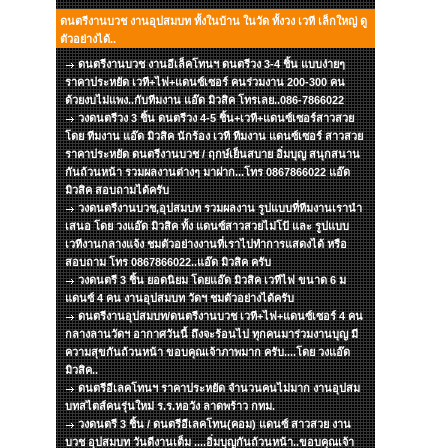
ดนตรีงานบวช งานอุปสมบท ทั้งในบ้าน ในวัด ทั้งวง เวที เล็กใหญ่ ดู
ตัวอย่างได้..
ดนตรีงานบวช งานอีเล็คโทนฯ ดนตรีวง 3-4 ชิ้น แบบง่ายๆ
ราคาประหยัด เวที+ไฟ+แดนซ์เซอร์ คนร่วมงาน 200-300 คน
ด้วยงบไม่แพง..กับทีมงาน แอ๊ด มิวสิค โทรเลย..086-7866022
วงดนตรีวง 3 ชิ้น ดนตรีวง 4-5 ชิ้น+เวที+แดนซ์เซอร์สาวสวย
โดย ทีมงาน แอ๊ด มิวสิค นักร้อง เวที ทีมงาน แดนซ์เซอร์ สาวสวย
ราคาประหยัด ดนตรีงานบวช / ฤกษ์เย็นสบาย อิ่มบุญ สนุกสนาน
กันถ้วนหน้า รวมผลงานต่างๆ มาฝาก...โทร 0867866022 แอ๊ด
มิวสิค สอบถามได้ครับ
วงดนตรีงานบวช,อุปสมบท รวมผลงาน รูปแบบที่ทีมงานเรานำ
เสนอ โดย วงแอ๊ด มิวสิค ทั้ง แดนซ์สาวสวยไม่โป้ และ รูปแบบ
เวทีงานกลางแจ้ง ชมตัวอย่างงานที่เราไปทำการแสดงได้ หรือ
สอบถาม โทร 0867866022..แอ๊ด มิวสิค ครับ
วงดนตรี 3 ชิ้น ยอดนิยม โดยแอ๊ด มิวสิค เวทีไฟ ขนาด 6 ม
แดนซ์ 4 คน งานอุปสมบท วัดฯ ชมตัวอย่างได้ครับ
ดนตรีงานอุปสมบท/ดนตรีงานบวช เวที+ไฟ+แดนซ์เซอร์ 4 คน
กลางลานวัดฯ อากาศวันนี้ ถึงจะร้อนไป ทุกคนมาร่วมงานบุญ มี
ความสุขกันถ้วนหน้า ขอบคุณเจ้าภาพมาก ครับ....โดย วงแอ๊ด
มิวสิค..
ดนตรีอีเลคโทนฯ ราคาประหยัด จำนวนคนไม่มาก งานอุปสม
บทสไตส์คนรุ่นใหม่ ร.ร.หอวัง ลาดพร้าว กทม.
วงดนตรี 3 ชิ้น / ดนตรีอีเลคโทน(คอม) แดนซ์ สาวสวย งาน
บวช อุปสมบท วันดีงานเต็ม ....อิ่มบุญกันถ้วนหน้า..ขอบคุณเจ้า