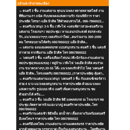
แล้วแต่ เจ้าภาพจะเลือก
ดนตรี 3 ชิ้น งานแต่งงาน ทุกแนวเพลง หลายหลายสไตส์ งาน
ที่ทีมงานเรา ถนัด กับบทเพลงแห่งความรัก ก่อนพิธีการ ราคา
ประหยัด โทรมา แอ๊ด มิวสิค ให้คำตอบท่านได้.. 086-7866022...
ดนตรีแนวสนุก 3-5 ชิ้น เวที+ไฟ +แดนซ์สาวสวย+ดนตรีงาน
แต่งงาน โรงแรมฯ / หอประชุม / ลานเอนกประสงค์ สมรส+สม
รัก..แนวเพลงเบาๆๆๆ เพลงรักเก่าใหม่ ..คนร่วมงาน 300-1000
คน โทรสอบถามได้ครับ 0867866022 แอ๊ด มิวสิค...
แต่งงาน ฉลองมงคลสมรส แบบสนุกสนาน ดนตรี 3 ชิ้น แดนซ์
สาวสวย จากทีมงาน แอ๊ด มิวสิค โทร 0867866022
วงดนตรี 3 ชิ้น +เครื่องเสียง+ไฟบนเวที+นักร้อง+งานแต่งงาน
หอประชุม(หนองแขม) / หมู่บ้าน เวที+ไฟ วงแอ๊ด มิวสิค คนร่วม
งาน ขนาดกลางๆๆ 20-55 โต๊ะ แนวเพลงรักทั่วไป โดย วงดนตรี
แอ๊ด มิวสิค...โทรเลยครับ 0867866022..(ราคาประหยัด) คุ้มค่า..
ดนตรีงานแต่งงานแนวสนุก วงดนตรี 3 ชิ้น กับแดนซ์เซอร์สาว
สวย 4 นาง แนวเพลงสนุกสนาน ราคาประหยัด ด้วยแนวเพลง
แห่งความรัก รูปแบบเวที 6 เมตรี เพิ่มความสนุกสนาน ชม
ตัวอย่างได้ ครับ.....
ดนตรีวง 3 ชิ้น วงแอ๊ด มิวสิค พิธี มงคลสมรส ณ โรงแรมฯ หอ
ประชุม ภัตตราคารง้วนเฮง บางปู ดนตรีราคาประหยัด..โทร
0867866022
ดนตรีงานแต่งเช้า พิธีหมั้น ยกน้ำชา เลี้ยงกลางวันพร้อมดนตรี
อีเลคโทนฯ ราคาประหยัด โทร 0867866022
ดนตรีอีเลคโทน งานแต่งงาน /งานมงคลสมรส ราคาประหยัด
มากด้วยคุณภาพ บรรยากาศ เป็นกันเองสนุกสนาน....โดยทีมงาน