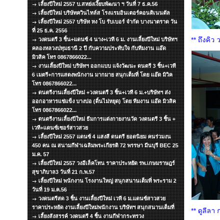
เลี้ยงปีใหม่ 2557 บ.สหย่งเงี๊ยบพัฒนา ฯ วันที่ 7 ธ.ค.56
เลี้ยงปีใหม่ บริษัทควินไทล์ส โรงแรมอินเตอร์คอนติเนนตัล
เลี้ยงปีใหม่ 2557 บริษัท หง โบ รับเบอร์ จำกัด บางนาตราด วัน
ที่ 25 ธ.ค. 2556
** ถึงคิว 
วงดนตรี 3 ชิ้น+แดนซ์ 4 นาง+เวที 6 ม. งานเลี้ยงปีใหม่ บริษัทฯ
คลองหลวงปทุมธานี 2 ปี กับความประทับใจ กับทีมงาน แอ๊ด
มิวสิค โทร 0867866022...
งานเลี้ยงปีใหม่ บริษัทฯ ออกแบบ แจ้งวัฒนะ ดนตรี 3 ชิ้น+เวที
6 เมตรี+การแสดงพนักงาน มากมาย สนุกเต็มที่ โดย แอ๊ด มิวิค
โทร 0867866022...
ดนตรีงานเลี้ยงปีใหม่ +วงดนตรี 3 ชิ้น+เวที 6 ม.+บริษัทฯ ส่ง
ออกอาหารแช่แข็ง บางบ่อ (ดิ้นไม่หยุด) โดย ทีมงาน แอ๊ด มิวสิค
โทร 0867866022...
ดนตรีงานเลี้ยงปีใหม่ ธีมการแต่งกายงานวัด วงดนตรี 3 ชิ้น +
เวที+แดนซ์เซอร์สาวสวย
เลี้ยงปีใหม่ 2557 แดนซ์ 4 แสงสี ดนตรี ยอดนิยม คนร่วมงน
450 คน ณ สนามกีฬาเฉลิมพระเกียรติ 72 พรรษา มีนบุรี BEC 25
ม.ค. 57
เลี้ยงปีใหม่ 2557 วงอีเล็คโทน ราคาประหยัด รพ.เกษมราษฎร์
สุขาภิบาล3 วันที่ 21 ก.พ.57
เลี้ยงปีใหม่ พนักงาน โรงงานใหญ่ สนุกสนานเต็มที่ พระราม 2
วันที่ 19 ม.ค.56
วงดนตรีสด 3 ชิ้น งานเลี้ยงปีใหม่ เวที 6 ม.แดนซ์สาวสวย
ราคาประหยัด งานเลี้ยงปีใหม่พนักงาน บริษัทฯ สนุกสนานเต็มที่
** ดูลีลา
เลี้ยงสังสรรค์ วงดนตรี 4 ชิ้น งานกีฬากระทรวง