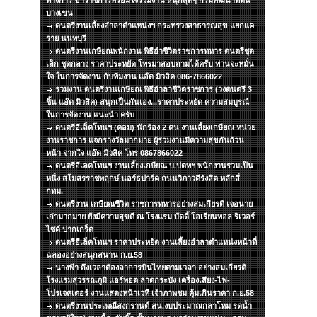
ทางการ ข้าราชการพร้อมใจร่วมงาน สนุกสุดๆ กรมพัฒนาที่ดิน
บางเขน
ดนตรีงานเลี้ยงอำลาตำแหน่งฯ กระทรวงสาธารณสุข แยกแค
ราย นนทบุรี
ดนตรีงานเกษียณพนักงาน พิธีอำชีวิตราชการทหาร ดนตรีชุด
เล็ก ชุดกลาง ราคาประหยัด โทรมาสอบถามได้ครับ ท่านจะหมั่น
ใจ ในการจัดงาน กับทีมงาน แอ๊ด มิวสิค 086-7866022
รวมงาน ดนตรีงานเกษียณ พิธีอำลาชีวิตราชการ (วงดนตรี 3
ชิ้น แอ๊ด มิวสิค) สนุกเป็นกันเอง...ราคาประหยัด ความสมบูรณ์
ในการจัดงาน แนะนำ ครับ
ดนตรีอีเล็คโทนฯ (คอม) นักร้อง 2 คน งานเลี้ยงเกษียณ หน่วย
งานราชการ แจกรางวัลมากมาย ผู้ร่วมงานมีความสุขกันถ้วน
หน้า จากใจ แอ๊ด มิวสิค โทร 0867866022
ดนตรีอีเลคโทนฯ งานเลี้ยงเกษียณ บ.ปตทฯ พนักงานรวมเป็น
หนึ่ง สโมสรราชพฤกษ์ นอร์ธปาร์ค ถนนวิภาวดีรังสิต หลักสี่
กทม.
ดนตรีงาน เกษียณชีวิต ราชการทหารอย่างสมเกียรติ เจอนาย
เก่ามากมาย ยังมีความสุขดี ณ โรงแรม บัดดี้ โอเรียนทอล ริเวอร์
ไซด์ ปากเกร็ด
ดนตรีอีเล็คโทนฯ ราคาประหยัด งานเลี้ยงอำลาตำแหน่งหน้าที่
ฉลองอย่างสนุกสนาน ก.ย.58
นางฟ้า ถึงเวลาต้องลาการบินไทยตามเวลา อย่างสมเกียรติ
โรงแรมสุวรรณภูมิ แอร์พอต ลาดกระบัง เครื่องเสียง-ไฟ-
โปรเจคเตอร์ งานแสดงหน้าเวที เจ้าภาพชม คุ้มเกินราคา ก.ย.58
ดนตรีงานประเพณีสงกรานต์ สน.งบประมาณกลาโหม รดน้ำ