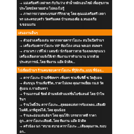
แม่เครือศรี เหล่าพร กับวันว่าง ทำน้ำหมักเอนไซม์ เพื่อสุขภาพ
ประโยชน์หลายอย่าง ไม่ลองไม่รู้
ภาพการถวายพระบรมสารีริกธาตุ โดย คุณแม่เครือศรี เหลา
พร และครอบครัว วัดศรีมงคล บ้านหนองผือ อ.หนองเรือ
จ.ขอนแก่น
เสนองานอื่นๆ
ตัวอย่างเครื่องเล่น หลากหลายคาราโอเกะ สนใจเปิดร้านฯ
เครื่องร้องคาราโอเกะ VIP ห้องโถง เสนอ พลเอก สมพลฯ
งานวงฯ / เวทีไฟ / แดนซ์ / นักร้องสาวสวย ร้องเพลงทุกแนว
เครื่องเสียงกลางแจ้งให้เช่า ทีมงานเราทำมานาน มากด้วย
ประสบการณ์..โดย ทีมงาน แอ๊ด มิวสิค...
ไปเยี่ยมบ้านฯ ร้านคนชอบคาราโอเกะ ที่รู้จักกัน..แบบ พี่น้อง...
คาราโอเกะ บ้านพี่ชัยพรฯ +พี่นคร ชวนชื่นซิตี้ ซ.วัดคู้บอน
ต้นขนุน ร้านเพือชีวิต..ราคาไม่แพง คุณภาพเยี่ยม กม.8 วัด
คู้บอน ถ.รามอินทรา
ร้านแกรนด์ ชิลด์ ด้านหลังห้างแฟชั่นไอซ์แลนด์ โดย ป๋าไพ
รินฯ
ร้านโพธิ์เงิน คาราโอเกะ...สุดยอดแห่งการร้องเพลง..เสียงดี/
ไมค์ดี..มาพิสูจน์ได้..โดย คุณน้อย
ร้านละอ่อนเล่นล้อฯ โดย คุณโจ๊ก บรรยากาศดี ราคา
ถูก...คาราโอเกะเสียงดี..โดย ทีมงาน แอ๊ด มิวสิค
ครัวน้อง นก "สบาย สบาย คาราโอเกะ ...เสียงคุณภาพ..ขอบ
อก..