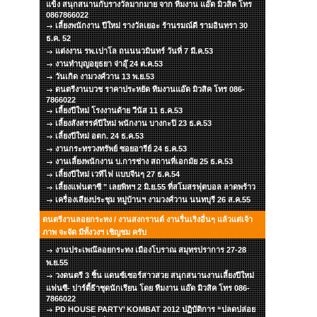
แข็ง สนุกสนานกับรางวัลมากมาย จาก ทีมงาน แอ๊ด มิวสิค โทร
0867866022
เลี้ยงพนักงาน ปีใหม่ รางวัลเยอะ ร้านรมณ์ดี รามอินทรา 30
ธ.ค. 52
แต่งงาน รพ.เปาโล ถนนนวมินทร์ วันที่ 7 มี.ค.53
งานทำบุญอยุธยา จ่าอุ๊ 24 ต.ค.53
วันเกิด งามวงศ์วาน 13 พ.ย.53
ดนตรีงานบวช ราคาประหยัด ทีมงานแอ๊ด มิวสิค โทร 086-
7866022
เลี้ยงปีใหม่ โรงงานด้าย วีนัส 11 ธ.ค.53
เลี้ยงสังสรรค์ปีใหม่ พนักงาน บางกะปิ 23 ธ.ค.53
เลี้ยงปีใหม่ อตก. 24 ธ.ค.53
งานกระทรวงทรัพย์ ซอยอารีย์ 24 ธ.ค.53
งานเลี้ยงพนักงาน บ.การช่าง สถานที่เอกมัย 25 ธ.ค.53
เลี้ยงปีใหม่ เวทีไฟ แบบจีนๆ 27 ธ.ค.54
เลี้ยงแฟนตาซี " เลยพิทฯ 2 มิ.ย.55 ที่สโมสรฟุตบอล ลาดพร้าว
เครื่องเสียงประชุม หมู่บ้านฯ งามวงศ์วาน นนทบุรี 26 ส.ค.55
ดนตรีงานลอยกระทง / งานสงกรานต์ งานรื่นเริงอื่นๆ แล้วแต่เจ้า
ภาพ จะจัด มีทั้งวงฯ เชิญชม ครับ
งานประเพณ๊ลอยกระทง เมืองโบราณ สมุทรปราการ 27-28
พ.ย.55
วงดนตรี 3 ชิ้น แดนซ์เซอร์สาวสวย สนุกสนานงานเลี้ยงปีใหม่
แฟนซี- ปาร์ตี้ธีาชุดนักเรียน โดย ทีมงาน แอ๊ด มิวสิค โทร 086-
7866022
PD HOUSE PARTY’ KOMBAT 2012 ปฏิบัติการ “ปลดปล่อย