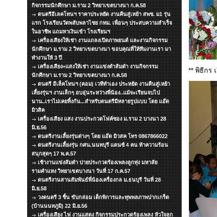
กิจกรรมนักศึกษา ม.ราม 2 วิทยาเขตบางนา ก.ค.58
ดนตรีอีเลคโทนฯ ราคาประหยัด งานคืนสู่เหย้า สพช. ม1 รุ่น
แรก โรงเรียนวัดพลับพลาไชย กทม. เพื่อนๆ ประสบความสำเร็จ
ในอาชีพ แถมหาเงินเข้า โรงเรียนฯ
เครื่องเสียงให้เช่า งานแถลงเปิดภาพยนต์ และงานกิจกรรม
นักศึกษา ม.ราม 2 วิทยาเขตบางนา ขอบคุณที่ให้ทีมงานเรา มา
ทำงานให้ 3 ปี
เครื่องเสียง+แสงให้เช่า งานแข่งตำส้มตำ งานกิจกรรม
** พิธีกร 
นักศึกษา ม.ราม 2 วิทยาเขตบางนา ก.ค.58
ดนตรี อีเล็คโทนฯ (คอม) เวทีทำเอง ประหยัด งานคืนสู่เหย้า
เลี้ยงรุ่นฯ งานเล็กๆ อบอุ่นระหว่างพี่น้อง..แม้จะเรียนจบไป
นาน..เราไม่เคยทิ้งกัน...สำหรับดนตรีมีหลายรูปแบบ โดย แอ๊ด
มิวสิค
เครื่องเสียง แสง งานประกวดโฟค์ซอง ม.ราม 2 บางนา 28
มิ.ย.56
ดนตรีงานเลี้ยงรุ่นต่างๆ โดย แอ๊ด มิวสค โทร 0867866022
ดนตรีงานเลี้ยงรุ่น กศน.นนทบุรี แดนซ์ 4 คน ท้าความร้อน
สนุกสุดๆ 17 พ.ค.57
เช้างานแข่งส้มตำ บ่ายประกวดร้องเพลงลูกทุ่ง มหาลัย
รามคำแหง วิทยาเขตบางนา วันที่ 17 ก.ค.57
ดนตรีงานสานสัมพันธ์พี่น้องเครื่องกล ม.ธนบุรี วันที่ 28
มิ.ย.58
วงดนตรี 3 ชิ้น ขับกล่อม เด็กพิการและทุพพลภาพปากเกร็ด
(บ้านนนทภูมิ) 22 มิ.ย.56
เครื่องเสียง ไฟ งานแสดง กิจกรรมประกวดร้องเพลง หัวใจลูก