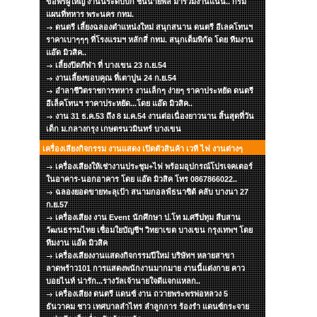
ขอพรผู้ใหญ่ งานนี้ระดับบิ๊ก ชั้นนายพล มาร่วมงานแน่น.. กรม
แผนที่ทหาร พระนคร กทม.
ดนตรี เลี้ยงฉลองตำแหน่งใหม่ สนุกสนาน ดนตรี อีเลคโทนฯ
ราคาเบาๆๆๆ ที่โรงแรมฯ หลักสี่ กทม. สนุกเต็มพิกัด โดย ทีมงาน
แอ๊ด มิวสิค..
เลี้ยงปิดกีฬา ที่ บางเขน 23 ก.ย.54
งานเลี้ยงขอบคุณ ที่เตาปูน 24 ก.ย.54
อำลาชีวิตราชการทหาร งานเล็กๆ ง่ายๆ ราคาประหยัด ดนตรี
อีเล็คโทนฯ ราคาประหยัด...โดย แอ๊ด มิวสิค..
งาน 31 ธ.ค.53 ถึง 8 ม.ค.54 งานต่อเนื่องยาวนาน สิ้นสุดที่วัน
เด็ก ม.กลางกรุง เกษตรนวมินทร์ บางเขน
เครื่องเสียงกิจกรรม งานแสดง เปิดตัวสินค้า เวที ไฟ งานต่างๆ
เครื่องเสียงให้เช่างานประชุม+ไฟ พร้อมอุปกรณ์โปรเจคเตอร์
ในอาคาร-นอกอาคาร โดย แอ๊ด มิวสิค โทร 0867866022..
ฉลองยอดขายทะลุเป้า สนามกอลฟ์ธนาซิต้ คลับ บางนา 27
ก.ย.57
เครื่องเสียง งาน Event นักศึกษา ป.โท ม.ศรีปทุม สืบสาน
วัฒนธรรมไทย เชื่อมใยบัญชีฯ วิทยาเขต บางเขน กรุงเทพฯ โดย
ทีมงาน แอ๊ด มิวสิค
เครื่องเสียงงานแสดงกิจกรรมปีใหม่ บริษัทฯ หลายสาขา
ลาดพร้าว101 การแสดงพนักงานมากมาย งานนี้แต่งกาย คาว
บอยไนท์ น่ารัก...รางวัลเจ้านายใจดีแจกแหลก..
เครื่องเสียง ดนตรี แดนซ์ งาน ถวายพระพรพ่อหลวง 5
ธันวาคม ชาว เทศบาลลำไทร ลำลูกการ ร้องรำ แดนซ์กระจาย