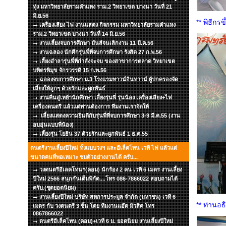
ทุ่ง มหาวิทยาลัยรามคำแหง ราม.2 วิทยาเขต บางนา วันที่ 21
มิ.ย.56
** พิธีกรขึ
เครื่องเสียง ไฟ งานแสดง กิจกรรม มหาวิทยาลัยรามคำแหง
ราม.2 วิทยาเขต บางนา วันที่ 14 มิ.ย.56
งานเลี้ยงจบการศึกษา มันส์จนเลิกงาน 11 มี.ค.56
งานฉลอง นักศึกรุ่นพี่ที่จบการศึกษา รังสิต 27 ก.พ.56
เลี้ยงอำลารุ่นพี่ที่กำลังจะจบ ของสาขาการตลาด วิทยาเขต
บพิตรพิมุข จักรวรรดิ 15 ก.พ.56
ฉลองจบการศึกษา ม.3 โรงแรมทาวน์อินทาวน์ ผู้ปกครองจัด
เลี้ยงให้ลูกๆ ด้วยรักและผูกพันธ์
งานคืนสู่เหย้านักศึกษา เลี้ยงรุ่นพี่ รุ่นน้อง เครื่องเสียง+ไฟ
เครื่องดนตรี แล้วแต่ท่านต้องการ ทีมงานเราจัดให้
เลี้ยงแสดงความยินดีกับรุ่นพี่ที่จบการศึกษา 3-9 มี.ค.55 (งาน
อบอุ่นแบบพี่น้อง)
เลี้ยงรุ่น โยธิน 37 ด้วยรักและผูกพันธ์ 1 ธ.ค.55
ดนตรีงานเลี้ยงปีใหม่ ทั้งแบบวงฯ และอีเล็คโทน เวที ไฟ แล้วแต่
ขนาดคนที่พอเหมาะ ชมตัวอย่างงานได้ ครับ...
วงดนตรีอีเลคโทนฯ(คอม) นักร้อง 2 คน เวที 6 เมตร งานเลี้ยง
ปีใหม่ 2566 สนุกกันเต็มพิกัด....โทร 086-7866022 สอบถามได้
ครับ.(ชุดยอดนิยม)
งานเลี้ยงปีใหม่ บริษัท สหการประมูล จำกัด (มหาชน) เวที 6
** ท่านอธิ
เมตร กับ วงดนตรี 3 ชิ้น โดย ทีมงานแอ๊ด มิวสิค โทร
0867866022
ดนตรีอีเล็คโทน (คอม)+เวที 6 ม. ยอดนิยม งานเลี้ยงปีใหม่