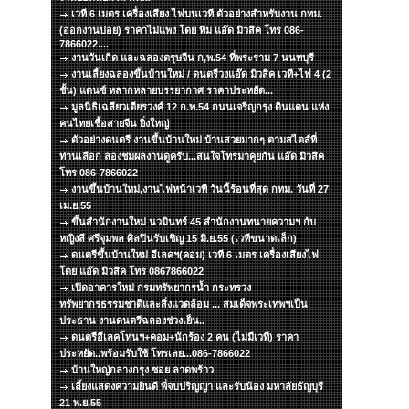
เวที 6 เมตร เครื่องเสียง ไฟบนเวที ตัวอย่างสำหรับงาน กทม.
(ออกงานบ่อย) ราคาไม่แพง โดย ทีม แอ๊ด มิวสิค โทร 086-
7866022....
งานวันเกิด และฉลองตรุษจีน ก,พ.54 ที่พระราม 7 นนทบุรี
งานเลี้ยงฉลองขึ้นบ้านใหม่ / ดนตรีวงแอ๊ด มิวสิค เวที+ไฟ 4 (2
ชั้น) แดนซ์ หลากหลายบรรยากาศ ราคาประหยัด...
มูลนิธิเฉลียวเตียรวงศ์ 12 ก.พ.54 ถนนเจริญกรุง ดินแดน แห่ง
คนไทยเชื้อสายจีน ยิ่งใหญ่
ตัวอย่างดนตรี งานขึ้นบ้านใหม่ บ้านสวยมากๆ ตามสไตส์ที่
ท่านเลือก ลองชมผลงานดูครับ...สนใจโทรมาคุยกัน แอ๊ด มิวสิค
โทร 086-7866022
งานขึ้นบ้านใหม่,งานไฟหน้าเวที วันนี้ร้อนที่สุด กทม. วันที่ 27
เม.ย.55
ขึ้นสำนักงานใหม่ นวมินทร์ 45 สำนักงานทนายความฯ กับ
หญิงลี ศรีจุมพล ศิลปินรับเชิญ 15 มิ.ย.55 (เวทีขนาดเล็ก)
ดนตรีขึ้นบ้านใหม่ อีเลคฯ(คอม) เวที 6 เมตร เครื่องเสียงไฟ
โดย แอ๊ด มิวสิค โทร 0867866022
เปิดอาคารใหม่ กรมทรัพยากรน้ำ กระทรวง
ทรัพยากรธรรมชาติและสิ่งแวดล้อม ... สมเด็จพระเทพฯเป็น
ประธาน งานดนตรีฉลองช่วงเย็น..
ดนตรีอีเลคโทนฯ+คอม+นักร้อง 2 คน (ไม่มีเวที) ราคา
ประหยัด..พร้อมรับใช้ โทรเลย...086-7866022
บ้านใหญ่กลางกรุง ซอย ลาดพร้าว
เลี้ยงแสดงความยินดี พี่จบปริญญา และรับน้อง มหาลัยธัญบุรี
21 พ.ย.55