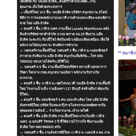
เต็มพิกัด กับ วงแอ๊ด มิวสิค...ดนตรีราคาประหยัด...งาน
คุณภาพ..มั่นใจด้วยประสบการ
เลี้ยงปีใหม่ วง 5 ชิ้น วงแอ๊ด มิวสิค บริษัทฯ สนุกสนาน สไตน์
พิธีการ การแสดงพนักงานบนเวที งานด้านแสง+เสียง+แดนซ์สาว
สวย โดย แอ๊ด มิวสิค
ดนตรี 3 ชิ้น เวที 8 เมตร งานเลี้ยง Lazada WareHouse คลัง
สินค้าบริษัทลาซาด้าจำกัด บางนาตราด กม.19 ทีมงาน แอ๊ด
มิวสิค ปะทะกับ ก๊อปปี้โชว์ ศิลปินหน้าเหมือนเสียงเหมือน เพื่อให้
พนักงานได้สนุกสนาน ช่วงพักการทำงาน
วงดนตรีงานเลี้ยงปีใหม่ วงดนตรี 3 ชิ้น เวที 6 ม.+แดนซ์เซอร์
** สมาชิ
สาวสวย กับทีมงาน แอ๊ด มิวสิค สนุกกันเต็มพิกัด....โทร 086-
7866022 สอบถามได้ครับ.(มีวีดีโอ)
วงดนตรี 4-5 ชิ้น งานเลี้ยงปีใหม่บริษัทฯ สถานที่ นครคาราฯ
รัชดา ใจกลาง กทม.สนุกสนานอลังกา พนักงานรับรางวัล
มากมาย..
ดนตรี 3 ชิ้น +เวที 6 ม.+ชุดไฟบนเวที วงแอ๊ด มิวสิค งานเลี้ยงปี
ใหม่ โรงงานน้ำแข็ง รามอินทรา 117 มีนบุรี ส่งท้ายปีเก่าต้อนรับ
ปีใหม่..
ดนตรี 3 ชิ้น แดนซ์เซอร์ 4 คน แสง+สี+เสียง โดย แอ๊ด มิวสิค
สังสรรค์ปีใหม่ บริษัท ปิ่นทองกรุ๊ปฯ สโมสรกรมแพทย์ทหารเรือ
สุดยอดความมันส์ ... รางวัลมากมาย..เจ้านายใจดี
ดนตรี 3 ชิ้น แอ๊ด มิวสิค งานเลี้ยงปีใหม่+งานวันเด๊ก เวที 8
เมตร. ม.แสนสิริ วัชรพล 3 ปี ที่ให้ความไว้วางใจ ทีมงานแอ๊ด
มิวสิค โทร 0867866022 ครับ
วงดนตรี 3 ชิ้น งานสังสรรค์ปีใหม่ +เวที 6 ม +แดนซ์ 4 คน งาน