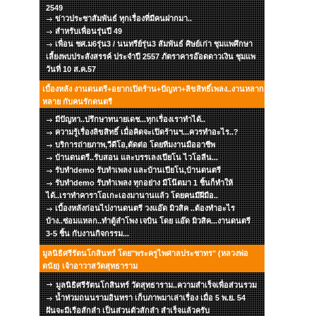
2549
ข่าวประชาสัมพันธ์ ทุกเรื่องที่มีคนฝากมา..
สำหรับเพื่อนรุ่นปี 49
เพื่อน ชศ.ม6รุ่น3 / นนทรีย์รุ่น3 สัมพันธ์ ศิษย์เก่า ชุมแพศึกษา
เลี้ยงพบประสังสรรค์ ประจำปี 2557 ภัตราคารอ๊อดดาวเงิน ชุมแพ
วันที่ 10 ส.ค.57
เบื้องหลัง งานดนตรี+อยากเปิดร้าน+ปัญหา+ลิขสิทธิ์เพลง..งานหลาก
หลาย กับคนรักดนตรี
มีปัญหา..ปรึกษาทนายเดช...ทุกเรื่องเราทำได้..
ความรู้เรื่องลิขสิทธิ์ เมื่อคิดจะเปิดร้านฯ...ควรทำอะไร..?
บริการถ่ายภาพ,วีดีโอ,ตัดต่อ โดยทีมงานมืออาชีพ
บ้านดนตรี..รับสอน และบรรเลงเปียโน ไวโอลีน...
รับทำdemo รับทำเพลง และบ้านเปียโน,บ้านดนตรี
รับทำdemo รับทำเพลง ทุกอย่าง มีโน๊ตมา 1 ชิ้นก็ทำให้
ได้..เราทำคาราโอเกะเองมานานแล้ว โดยคนมีฝีมือ..
เบื้องหลังก่อนไปงานดนตรี วงแอ๊ด มิวสิค ..ต้องทำอะไร
บ้าง..ซ่อมแหลก..ทำตู้ลำโพง เจบิน โดย แอ๊ด มิวสิค...งานดนตรี
3-5 ชิ้น กับงานกิจกรรม...
มูลนิธิศรีรัตนโกสินทร์ โดย"พระครูไพศาลประชาทร" (หลวงพ่อ
ดนัย) เจ้าอาวาสวัดสุทธาราม
มูลนิธิศรีรัตนโกสินทร์ วัดสุทธาราม..ความสำเร็จเพื่อส่วนรวม
น้ำท่วมถนนรามอินทรา เก็บภาพมาเล่าเรื่อง เมื่อ 5 พ.ย. 54
ฝันจะมีเรือสักลำ เป็นส่วนตัวสักลำ สำเร็จแล้วครับ