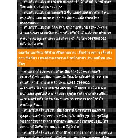
ดนตรีงานแต่งงาน (คอมฯ) สมรสสมรัก บ้านริมน้ำบางบัวทอง
โดย แอ๊ด มิวสิค 0867866022...
ดนตรีงานแต่งงาน วงดนตรี 3 ชิ้น แดนซ์เซอร์สาวสวย 4 คน
สนุกเต็มิ่ม แบบ สมรส สมรัก กับ ทีมงาน แอ๊ด มิวสคโทร
0867866022
ดนตรีงานแต่งงานเล็กๆ ใหญ่ แนวสนุกสนาน เวที+ไฟ+ทีม
งานแดนซ์สาวสวย+ทีมงานเราพร้อมรับใช้แล้วแต่งบของท่าน รา
คาเบาๆ ลองดูผลงานเรา แล้วท่านจะมั่นใจ โทร 0867866022
แอ๊ด มิวสิค ครับ
ดนตรีงานเกษียณ พิธีอำลาชีวิตราชการ / เลี้ยงข้าราชการ เลี้ยงอำ
ลาฯ/ ปิดกีฬา / ดนตรีงานสงกรานต์ รดน้ำดำหัว ประเพณีไทย และ
อื่นๆ
งานคาราโอเกะ+งานเครื่องเสียงสำหรับวง+งานดนตรี
สด+เวที+ไฟ+และทีมงานแดนซ์+กับเครื่องเสียงให้เช่า.+รับงาน
ดนตรี .เราทำมานาน แล้ว โทรมา..086-7866022
ดนตรี 4 ชิ้น ขนาดกลาง คนร่วมงานไม่มาก วงแอ๊ด มิวสิค
แนวเพลง ทุกสไตส์ สากลอมตะ+ลูกทุ่ง+สตริง ราคาประหยัด...
วงดนตรี แอ๊ด มิวสิค กับงานเกษียณราชการ จากใจถึงใจ
สายใยผูกพัน....
ดนตรีอีเลคโทนฯ งานเลี้ยงสังสรรค์ ข้าราชการ บก.ทหาร
สูงสุด งานเกษียณ ราขการ พนักงานวิสาหกิจ (ชุดเล็ก ชุดใหญ่)
พิธีอำลาราชการทหาร ราคาประหยัด...บรรยากาศอบอุ่น..โทร
สอบถามได้ครับ 0867866022 แอ๊ด มิวสิค
ดนตรีอีเล็คโทนฯ งานอำลาชีวิตราชการข้าราชการ สนุกแบบ