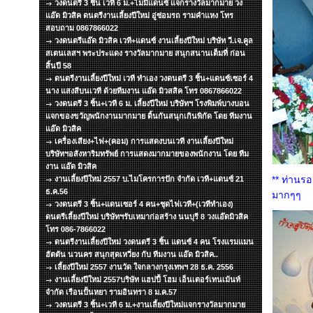
วงดนตรี 3 ชิ้น เวที 6 ม.+ไมมีแดนซ์ แจกรางวัลมากมาย วง
แอ๊ด มิวสิค ดนตรีงานเลี้ยงปีใหม่ อู่ซ่อมรถ รามคำแหง โทร
สอบถาม 0867866022
วงดนตรีแอ๊ด มิวสิค เวที+แดนซ์ งานเลี้ยงปีใหม่ บริษัท วี.เจ.คูล
สเตนเลสฯ พระประแดง รางวัลมากมาย สนุกสนานเต็มที่ ก่อน
สิ้นปี 58
ดนตรีงานเลี้ยงปีใหม่ เวที ทำเอง วงดนตรี 3 ชิ้น+แดนซ์เซอร์ 4
นาง แสงสีบนเวที ด้วยทีมงาน แอ๊ด มิวสสิค โทร 0867866022
วงดนตรี 3 ชิ้น+เวที 6 ม. เลี้ยงปีใหม่ บริษัทฯ โรงพิมพ์บางบอน
แจกของขวัญพนักงานมากมาย ดิ้นกันสนุกเกินพิกัด โดย ทีมงาน
แอ๊ด มิวสิค
เครื่องเสียง+ไฟ+(คอม) การแสดงบนเวที งานเลี้ยงปีใหม่
บริษัทฯอสังหาริมทรัพย์ การแสดงมากมายของพนักงาน โดย ทีม
งาน แอ๊ด มิวสิค
** ท่านร
งานเลี้ยงปีใหม่ 2557 บ.ไมโครการปัก จำกัด เวที+แดนซ์ 21
ธ.ค.56
มากๆๆ
วงดนตรี 3 ชิ้น+แดนเซอร์ 4 คน+ชุดไฟเวที+(เวทีทำเอง)
ดนตรีเลี้ยงปีใหม่ บริษัทฯรับเหมาก่อสร้าง นนบุรี 8 วงแอ๊ดมิวสิค
โทร 086-7866022
ดนตรีงานเลี้ยงปีใหม่ วงดนตรี 3 ชิ้น แดนซ์ 4 คน โรงแรมแมน
ฮัตตัน นวนคร สนุกสุดเหวี่ยง กับ ทีมงาน แอ๊ด มิวสิค..
เลี้ยงปีใหม่ 2557 งานวัด ใจกลางกรุงเทพฯ 28 ธ.ค. 2556
งานเลี้ยงปีใหม่ 2557บริษัท แฮปปี้ โฮม เอ็นเตอร์เทนเม้นท์
จำกัด เรือนปั้นหยา รามอินทรา 8 ม.ค.57
วงดนตรี 3 ชิ้น+เวที 6 ม.+งานเลี้ยงปีใหม่แจกรางวัลมากมาย