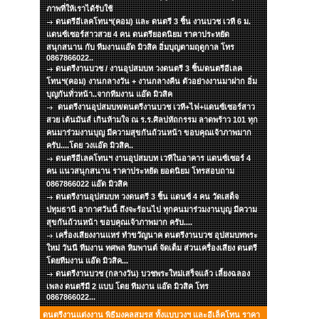
ภาพที่ให้เราได้รับใช้
ดนตรีอีเลคโทนฯ(คอม) และ ดนตรี 3 ชิ้น งานบวช เวที 6 ม.
แดนซ์เซอร์สาวสวย 4 คน ดนตรียอดนิยม ราคาประหยัด
สนุกสนาน กับ ทีมงานแอ๊ด มิวสิค อิ่มบุญตามฤดูกาล โทร
0867866022..
ดนตรีงานบวช / งานอุปสมบท วงดนตรี 3 ชิ้น/ดนตรีอีเลค
โทนฯ(คอม) งานกลางวัน + งานกลางคืน ตัวอย่างงานมาฝาก อิ่ม
บุญกันทั่วหน้า..จากทีมงาน แอ๊ด มิวสิค
ดนตรีงานอุปสมบท/ดนตรีงานบวช เวที+ไฟ+แดนซ์เซอร์สาว
สวย เต้นมันส์ เกินห้ามใจ ณ ร.ร.ศิลปหัถกรรม ลาดพร้าว 101 ทุก
คนมาร่วมงานบุญ มีความสุขกันถ้วนหน้า ขอบคุณเจ้าภาพมาก
ครับ....โดย วงแอ๊ด มิวสิค..
ดนตรีอีเลคโทนฯ งานอุปสมบท เวทีในอาคาร แดนซ์เซอร์ 4
คน แนวสนุกสนาน ราคาประหยัด ยอดนิยม โทรสอบถาม
0867866022 แอ๊ด มิวสิค
ดนตรีงานอุปสมบท วงดนตรี 3 ชิ้น แดนซ์ 4 คน วัดเสด็จ
ปทุมธานี อากาศวันนี้ ถึงจะร้อนไป ทุกคนมาร่วมงานบุญ มีความ
สุขกันถ้วนหน้า ขอบคุณเจ้าภาพมาก ครับ....
เครื่องเสียงงานแหร่ ทำขวัญนาค ดนตรีงานบวช อุปสมบทพระ
ใหม่ วันนี ทีมงาน ทศพล หิมพานต์ จัดเต็ม ส่วนเครื่องเสียง ดนตรี
โดยทีมงาน แอ๊ด มิวสิค...
ดนตรีงานบวช (กลางวัน) บวชพระใหม่เสร็จแล้ว เลี้ยงฉลอง
เพลง ดนตรีมี 2 แบบ โดย ทีมงาน แอ๊ด มิวสิค โทร
0867866022...
ดนตรีงานแต่งงาน พิธีมงคลสมรส ทั้งแบบวงฯ และอีเล็คโทน ราคา