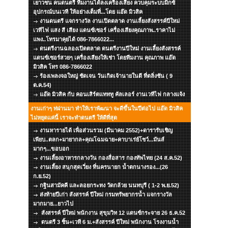
เยาวชน คนดนตรี ทีมงานได้ลงเครื่องเสียง ควบคุมระบบมิกซ์
อุปกรณ์บนเวที ให้อย่างเต็มที่...โดย แอ๊ด มิวสิค
งานดนตรี แจกรางวัล งานเปิดตลาด งานเลี้ยงสังสรรค์ปีใหม่
เวทีไฟ แสง สี เสียง แดนซ์เซอร์ เครื่องเสียงคุณภาพ..ราคาไม่
แพง..โทรมาคุยได้ 086-7866022...
ดนตรีงานฉลองเปิดตลาด ดนตรีงานปีใหม่ งานเลี้ยงสังสรรค์
แดนซ์เซอร์สวยๆ เครื่องเสียงให้เช่า โดยทีมงาน คุณภาพ แอ๊ด
มิวสิค โทร 086-7866022
ร้องเพลงจอใหญ่ ชัดเจน วันเกิดเจ้านายในดี ที่ตลิ่งชัน ( 9
ต.ค.54)
แอ๊ด มิวสิค กับ คอนเสิร์ตแทททู คัลเลอร์ งานเวทีไฟ กลางแจ้ง
งานเก่าๆ ท่ผ่านมา ทำให้เราพัฒนา จะดีขึ้นในปีต่อไป แอ๊ด มิวสิค
ไม่หยุดแค่นี้ เราจะทำดนตรี ให้ดีที่สุด
งานหารายได้ เพื่อส่วนรวม (มีนาคม 2552)+ดารารับเชิญ
เพียบ..ตลก+มายากล+คุณโฉมฉาย+คาบาเร่ย์โชว์...มันส์
มากๆ...ขอบอก
งานเลี้ยงอาหารกลางวัน กองสื่อสาร กองทัพไทย (24 ส.ค.52)
งานเลี้ยง สนุกสุดเวี่ยง ที่นครนายก น้ำตกนางรอง...(26
ก.ย.52)
กฐินสามัคคี และลอยกระทง วัดกล้วย นนทบุรี ( 1-2 พ.ย.52)
ส่งท้ายปีเก่า สังสรรค์ ปีใหม่ กรมทรัพยากรน้ำ แจกรางวัล
มากมาย...ยาวไป
สังสรรค์ ปีใหม่ พนักงาน สุขุมวิท 12 แดนซ์กระจาย 26 ธ.ค.52
ดนตรี 3 ชิ้น+เวที 6 ม.+สังสรรค์ ปีใหม่ พนักงาน โรงงานน้ำ