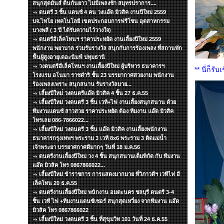
สนุกสุดมันส์ ดิ้นกันยาว ไม่มีเพลงช้า สมุทรปราการ....
ดนตรี 3 ชิ้น แดนซ์ 4 คน วงแอ๊ด มิวสิค งานปีใหม่ 2559
บจ.ไทโย เทคโนโลยี เขตประกอบการฟรีโซน อุตสาหกรรม
บางพลี ( 3 ปี ได้รับความไว้วางใจ)
ดนตรีอีเล็คโทนฯ ราคาประหยัด งานเลี้ยงปีใหม่ 2559
พนักงาน พยาบาล ร่วมรับรางวัล สนุกกับการร้องเพลง ที่สถานพัก
ฟื้นผู้สูงอายุเดอะนีมฟ์ ปทุมธานี
วงดนตรีอีเล็คโทนฯ งานเลี้ยงปีใหม่ ผู้บริหาร ธนาคารฯ
** นี่ก็รั
โรงแรม อโนมา ราชดำริ ชั้น 23 บรรยากาศสวยงาม พนักงาน
ร้องเพลงเพราะ สนุกสนาน รับรางวัลมาย...
เลี้ยงปีใหม่่ วงดนตรีแอ๊ด มิวสิค 4 ชิ้น 27 ธ.ค.55
เลี้ยงปีใหม่ วงดนตรี 3 ชิ้น เวที+ไฟ งานเลี้ยงสนุกสนาน ด้วย
ทีมงานแดนซ์ สาวสวย ราคาประหยัด ต้อง ทีมงาน แอ๊ด มิวสิค
โทรเลย 086-7866022...
เลี้ยงปีใหม่ วงดนตรี 3 ชิ้น แอ๊ด มิวสิค งานเลี้ยงพนักงาน
ธนาคารกรุงเทพฯ พระราม 3 เวที 8x6 พระราม 3 ติดแม่น้ำ
เจ้าพระยา บรรยาศกาศดีมากๆ วันที่ 18 ม.ค.56
ดนตรีงานเลี้ยงปีใหม่ วง 4 ชิ้น สนุกสนานเต็มพิกัด กับ ทีมงาน
แอ๊ด มิวสิค โทร 0867866022...
เลี้ยงปีใหม่ ข้าราชการ การแสดงมากมาย ที่วิภาวดีฯ เวทีไฟ อี
เล็คโทน 20 ธ.ค.55
ดนตรีงานเลี้ยงปีใหม่ พนักงาน อมตะนคร ชลบุรี ดนตรี 3-4
ชิ้น เวที ไฟ +ทีมงานแดนซ์เซอร์ สนุกสุดเหวี่ยง จากทีมงาน แอ๊ด
มิวสิค โทร 0867866022
เลี้ยงปีใหม่ วงดนตรี 3 ชิ้น ที่สุขุมวิท 101 วันที่ 24 ธ.ค.55