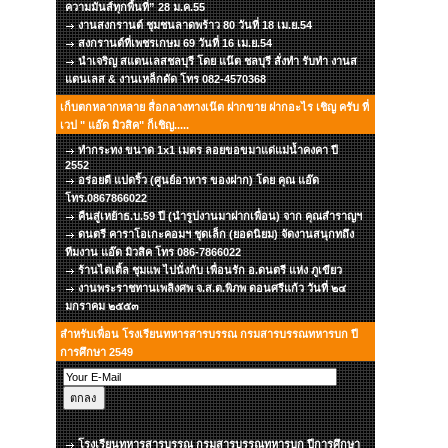
ความมันส์ทุกพื้นที่” 28 ม.ค.55
งานสงกรานต์ ชุมชนลาดพร้าว 80 วันที่ 18 เม.ย.54
สงกรานต์ที่เพชรเกษม 69 วันที่ 16 เม.ย.54
นำเจริญ สแตนเลสชลบุรี โดย แน๊ต ชลบุรี สั่งทำ รับทำ งานส
แตนเลส & งานเหล็กดัด โทร 082-4570368
เก็บตกหลากหลาย สื่อกลางทางเน๊ต ฝากขาย ฝากอะไร เชิญ ครับ ที่
เวป " แอ๊ด มิวสิค" ก็เชิญ.....
ทำกระทง ขนาด 1x1 เมตร ลอยขอขมาแด่แม่น้ำคงคา ปี
2552
อร่อยดี แปดริ้ว (ศูนย์อาหาร ของฝาก) โดย คุณ แอ๊ด
โทร.0867866022
คืนสู่เหย้าธ.บ.59 ปี (นำรูปงานมาฝากเพื่อน) จาก คุณสำราญฯ
ดนตรี คาราโอเกะคอมฯ ชุดเล็ก (ยอดนิยม) จัดงานสนุกทถึง
ทีมงาน แอ๊ด มิวสิค โทร 086-7866022
ร้านไตเติ้ล ชุมแพ ไปนั่งกับ เพื่อนรัก อ.ดนตรี แห่ง ภูเขียว
งานพระราชทานเพลิงศพ จ.ส.ต.พิภพ ดอนศรีแก้ว วันที่ ๒๔
มกราคม ๒๕๕๓
สำหรับเพื่อน โรงเรียนทหารสารบรรณ กรมสารบรรณทหารบก ปี
การศึกษา 2549
โรงเรียนทหารสารบรรณ กรมสารบรรณทหารบก ปีการศึกษา