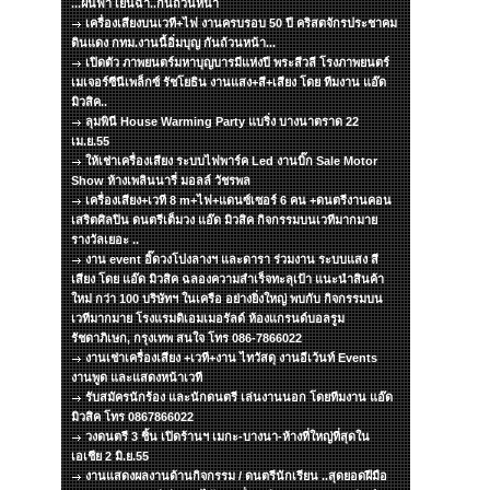
...ฝนฟ้า เย็นฉ่ำ..กันถ้วนหน้า
เครื่องเสียงบนเวที+ไฟ งานครบรอบ 50 ปี คริสตจักรประชาคม
ดินแดง กทม.งานนี้อิ่มบุญ กันถ้วนหน้า...
เปิดตัว ภาพยนตร์มหาบุญบารมีแห่งปี พระสีวลี โรงภาพยนตร์
เมเจอร์ซีนีเพล็กซ์ รัชโยธิน งานแสง+สี+เสียง โดย ทีมงาน แอ๊ด
มิวสิค..
ลุมพินี House Warming Party แบริ่ง บางนาตราด 22
เม.ย.55
ให้เช่าเครื่องเสียง ระบบไฟพาร์ค Led งานบิ๊ก Sale Motor
Show ห้างเพลินนารี่ มอลล์ วัชรพล
เครื่องเสียง+เวที 8 m+ไฟ+แดนซ์เซอร์ 6 คน +ดนตรีงานคอน
เสริตศิลปิน ดนตรีเต็มวง แอ๊ด มิวสิค กิจกรรมบนเวทีมากมาย
รางวัลเยอะ ..
งาน event อิ๊ดวงโปงลางฯ และดารา ร่วมงาน ระบบแสง สี
เสียง โดย แอ๊ด มิวสิค ฉลองความสำเร็จทะลุเป้า แนะนำสินค้า
ใหม่ กว่า 100 บริษัทฯ ในเครือ อย่างยิ่งใหญ่ พบกับ กิจกรรมบน
เวทีมากมาย โรงแรมดิเอมเมอรัลด์ ห้องแกรนด์บอลรูม
รัชดาภิเษก, กรุงเทพ สนใจ โทร 086-7866022
งานเช่าเครื่องเสียง +เวที+งาน ไทวัสดุ งานอีเว้นท์ Events
งานพูด และแสดงหน้าเวที
รับสมัครนักร้อง และนักดนตรี เล่นงานนอก โดยทีมงาน แอ๊ด
มิวสิค โทร 0867866022
วงดนตรี 3 ชิ้น เปิดร้านฯ เมกะ-บางนา-ห้างที่ใหญ่ที่สุดใน
เอเชีย 2 มิ.ย.55
งานแสดงผลงานด้านกิจกรรม / ดนตรีนักเรียน ..สุดยอดฝีมือ