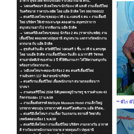
อาหาร สุขสวัสดิ์ พระประแดง รางวัลมากมาย ครับ..
วงดนตรีคอมฯ อีเลคโทนฯ+นักร้อง+เวที แสงสี งานเลี้ยงปีใหม่
วันคริสมาส ราคาประหยัด โดย แอ๊ด มิวสิค โทร 0867866022
ดนตรีอีเลคโทนฯ(คอม)+เวที 6 ม.+แดนซ์ 4 คน + งานเลี้ยงปี
ใหม่ บริษัทฯ ให้เช่ารถเจาะขุด คลองด่าน สมุทรปราการ
สนุกสนานยาวไป จากทีมงาน แอ๊ด มิวสิค
วงดนตรีอีเลคโทนฯ(คอม) นักร้อง 2 คน (ราคาประหยัด) งาน
เลี้ยงปีใหม่ คลองหลวงปทุมธานี สนุกสนาน แจกรางวัลพนักงาน
มากมาย กับ แอ๊ด มิวสิค
สุขสันต์วันเด็ก สวัสดีปีใหม่ วงดนตรี 3 ชิ้น +เวที 8 ม.ครบชุด
โดย วงแอ๊ด มิวสิค งานเลี้ยงปีใหม่+วันเด็ก ม.นาราสิริ วัชรพล
สานสามัคคีเจ้าของร่วม 3 ปี ที่ให้ทีมงานเรา ได้ให้ความสนุกกัน
พร้อมรางวัลมากมาย...
วงอีเลคโทนฯ+คอม+นักร้อง 2 คน ดนตรีเลี้ยงปีใหม่
รามอินทรา 117 จัดง่ายๆหน้าบริษัทฯ
ดนตรีงานเลี้ยงปีใหม่ เลี้ยงพนักงานฯ สนามกลอฟ์ธนาฯ
บางนา
งานดนตรีปีใหม่ 2558 นิติบุคคลหมู่บ้านฯหรู ซ.รามคำแหง 43
กิจกรรมเยอะ 17 ม.ค.58
** พี่ไก่ พ
งานเลี้ยงสังสรรค์ MeStyle Museum Hotel งานเล็กใหญ่
บรรยากาศอบอุ่น บรรยากาศดี ดนตรีโดยทีมงาน แอ๊ด มิวิสค..
ดนตรีอีเล็คโทนฯ งานเลี้ยง วันแรงงาน สถานที่ วิทยาลับ
เทคนิคดอนเมือง 1 พ.ค.58
ดนตรีอีเล็คโทนฯ งานเลี้ยงปีใหม่ บริษัทฯ งานกลางวัน อากาศ
ดี รางวัลแจกพนักงานมากมาย ลาดหลุมแก้ว ปทุมธานี