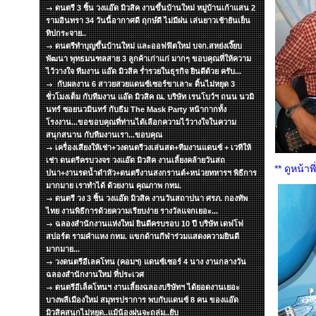
ดนตรี 3 ชิ้น วงแอ๊ด มิวสิค งานขึ้นบ้านใหม่ หมู่บ้านเก้าแสน 2
รามอินทรา 34 วันนี้อากาศดี ฤกษ์ดี ไม่มีฝน เล่นยาวเช้ายันเย็น
ทิปกระจาย..
ดนตรีทำบุญขึ้นบ้านใหม่ และออฟฟิตใหม่ บจก.สหย่งเงี๊ยบ
พัฒนา พุทธมนฑลสาย 3 ลูกค้าเก่าแก่ มากๆ ขอบคุณที่ให้ความ
ไว้วางใจ ทีมงาน แอ๊ด มิวสิค ร่ำรวยในธุรกิจ ยินดีด้วย ครับ...
กับผลงาน 6 สาวยสวยแดนซ์เซอร์ขาเลาะ ดิ้นไม่หยุด 3
ชั่วโมงเต็ม กับทีมงาน แอ๊ด มิวสิค ณ. บริษัท เรนโบว์ฯ ถนน นวมิ
นทร์ ซอยนวมินทร์ กับธีม The Mask Party หน้ากากทั้ง
โรงงาน...ขอขอบคุณที่ท่านได้เลือกความไว้วางใจในความ
สนุกสนาน กับทีมงานเรา...ขอบคุณ
เครื่องเสียงให้เช่า+วงดนตรีวงเล่นสด+ทีมงานแดนซ์ + เวทีให้
เช่า ดนตรีครบวงจร วงแอ๊ด มิวสิค งานเลี้ยงคล้ายวันสถ
** ดูหน้า
ปนา+งานรดน้ำดำหัว+ดนตรีงานสงกรานต์+หน่วยทหารฯ พิธีการ
มากมาย เราทำได้ ด้วยงาน คุณภาพ กทม.
ดนตรี วง 3 ชิ้น วงแอ๊ด มิวสิค งานวันสถาปนา ศรภ. กองทัพ
ไทย งานพิธีการด้วยความเรียบง่าย รางวัลแจกเยอะ...
ฉลองสำนักงานแห่งใหม่ ยินดีครบรอบ 10 ปี บริษัท เดฟโฟ
สปอร์ต รามคำแหง กทม. แขกด้านกีฬาร่วมแสดงความยินดี
มากมาย...
วงดนตรีอีเลคโทน (คอมฯ) แดนซ์เซอร์ 4 นาง งานกลางวัน
ฉลองสำนักงานใหม่ ที่ประเวศ
ดนตรีอีเล็คโทนฯ งานเลี้ยงฉลองบริษัทฯ ได้ยอดงานเยอะ
บางพลีเมืองใหม่ สมุทรปราการ พบกับแดนซ์ 8 คน ของแอ๊ด
มิวสิคสนุกไม่หยุด..แม้น้องฝนจะถล่ม..ยับ