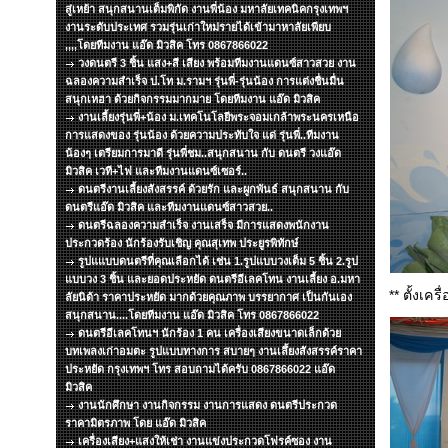
สู่เหย้า สนุกสนานเต็มพิกัด งานพี่น้อง มหาลัยเทคนิคกรุงเทพฯ
งานระดับประเทศ รวมรุ่นเก่าใหม่รายได้เข้ามาหาลัยเพียบ
,,,,โดยทีมงาน แอ๊ด มิวสิค โทร 0867866022
วงดนตรี 3 ชิ้น แสง+สี เสียง พร้อมทีมงานแดนซ์สาวสวย งาน
ฉลองความสำเร็จ ป.โท ม.รามฯ รุ่นพี่-รุ่นน้อง การแต่งชื่นมื่น
สนุกเหฮา ด้วยกิจกรรมมากมาย โดยทีมงาน แอ๊ด มิวสิค
งานเลี้ยงรุ่นพี่+น้อง ม.เทคโนโลยีพระจอมเกล้าพระนครเหนือ
การแสดงของ รุ่นน้อง ด้วยความประทับใจ แด่ รุ่นพี่..ทีมงาน
น้องๆ เตรียมการมาดี รุ่นพี่ชม..สนุกสนาน กับ ดนตรี วงแอ๊ด
มิวสิค เวที+ไฟ และทีมงานแดนซ์เซอร์..
ดนตรีงานเลี้ยงสังสรรค์ ด้วยรัก และผูกพันธ์ สนุกสนาน กับ
ดนตรีแอ๊ด มิวสิค และทีมงานแดนซ์สาวสวย..
ดนตรีฉลองความสำเร็จ งานเสร็จ มีการแสดงพนักงาน
ประกวดร้อง นักร้องรับเชิญ คุณสุเทพ ประยูรพิทักษ์
รูปแแบบดนตรีที่คุณเลือกได้ เช่น 1.รูปแบบวงเต็ม 5 ชิ้น 2.รูป
แบบวง 3 ชิ้น และยอดประหยัด ดนตรีอีเลคโทน งานเลี้ยง อ.มหา
** ตั้งเคร
ลัยนิด้า ราคาประหยัด มากด้วยคุณภาพ บรรยากาศ เป็นกันเอง
สนุกสนาน....โดยทีมงาน แอ๊ด มิวสิค โทร 0867866022
ดนตรีอีเลคโทนฯ นักร้อง 1 คน เครื่องเสียงขนาดเล็กด้วย
บทเพลงเก่าอมตะ รูปแบบทางการ สบายๆ งานเลึ้ยงสังสรรค์ราคา
ประหยัด กรุงเทพฯ โทร สอบถามได้ครับ 0867866022 แอ๊ด
มิวสิค
งานนักศึกษา งานกิจกรรม งานการแสดง ดนตรีประกวด
ราคามิตรภาพ โดย แอ๊ด มิวสิค
เครื่องเสียง+แสงให้เช่า งานแข่งประกวดโฟรค์ซอง งาน