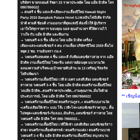
บริษัทฯ ขายรถยนต์ รัชดา 33 ราคาประหยัด โดย แอ๊ด มิวสิค โทร
0867866022
ดนตรี 4 ชิ้น แสง+สี+เสียง+งานเลี้ยงปีใหม่ Hawali Night
Party 2016 Bangkok Palace Hotel บ.เทเลอินโฟมีเดีย จำกัด
นำดี ตามดี ซ้อมดี งานออกมาที่สุดแห่งปี ต้องนิ้วให้ ผู้บริหาร
เอาใจใส่ทุกรายการ ขอบคุณ บอส คุณอำนวยฯ ที่ให้ความไว้
วางใจ กับ แอ๊ด มิวสิค และทีมงาน
วงดนตรี 4-5 ชิ้น เต็มวง โดย แอ๊ด มิวสิค เครื่อง
เสียง+แสง+แดนซ์เซอร์ 4 คน งานเลี้ยง บริษัทฯปีใหม่ 2559 ดิ้นไม่
หยุด 2 ชม. รามอินทรา กม.4
วงดนตรีแสดงสด 4 ชิ้น แสง+สี กับทีมแดนซ์สาวสวย จาก แอ๊ด
มิวสิค งานเลี้ยงปีใหม่ ไทย+จีน แต่งกายย้อนยุค แนวงานวัด
ฉลองความสำเร็จทะลุเป้าหลายสิบล้าน ณ 13 เหรียญ รีสอร์ท
โยธินพัฒนา
วงดนตรีงานเลี้ยงปีใหม่ เวที 8 เมตร แสงสีเสียง แดนซ์เซอร์
สาวสวย วงดนตรี 3-4 ชิ้น โดย แอ๊ด มิวสิค ดนตรีงานเลี้ยงปีใหม่
วงแอ๊ด มิวสิค...ดนตรีราคาประหยัด...งานคุณภาพ..มั่นใจด้วย
** เชิญน้
ประสบการณ์..โดย แอ๊ด มิวสิค โทร 0867866022
วงดนตรีงานเลี้ยงปีใหม่ ดนตรีงานภูธร..+ ดนตรีแบบงานวัด
+เครื่องเสียงให้เช่า+ แบบ โจ๊ะ เวที+ไฟ+แดนซ์เซอร์ราคาถูก.. ดิ้น
ไม่หยุด+แดนซ์เซอร์+ร้องเอง..มันส์ๆๆ..แดนซ์เซอร์ สาวสวย โดย
วงดนตรี แอ๊ด มิวสิค โทร 086-7866022...
วงดนตรีงานเลี้ยงปีใหม่ เวทีให้เช่า แสงสีเสียง แดนซ์เซอร์สาว
สวย / ดนตรีงานเลี้ยงสังสรรค์ / ดนตรีงานแต่ง / ดนตรีงานบวช
วงดนตรี 3-4 ชิ้น แอ๊ด มิวสิค ดนตรีงานเลี้ยงปีใหม่ สนุกสนาน