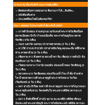
สาระน่ารู้ เกี่ยวกับทัวร์ และการท่องเที่ยว
ติดต่อสงข้อความสอบถาม ทีมงานเราได้....ยินดีคะ..
หนังสือเดืนทาง
ประเทศที่คนไทยไม่ต้องขอวีซ่า
Hot ! สุดยอด โปรแกรมทัวร์ ต้อนรับปี 2555"
เกาหลี อินชอน สวนสนุกเอเวอร์แลนด์ พระราชวังเคียงบ็อค
ตลาดเมียงดง ปักกิ่ง กำแพงเมืองจีน พระราชวังฤดูร้อน ตลาด
รัสเซีย ( 6วัน 5คืน)
เขมร นครวัด นครธม ปราสาทตาพรหม (3 วัน 2 คืน)
ลาวใต้ ปากเซ จำปาสัก ปราสาทหินวัดพู คอนพะเพ็ง หลี่ผี ตาด
ฟาน ตาดผาส้วม (5 วัน 4 คืน)
เชียงราย ลาว ห้วยทราย หลวงน้ำทา จีน เชียงรุ่ง กาหลั่นป้า สิบ
สองปันนา (6 วัน 5 คืน)
เวียดนามกลาง เว้ ดานัง ฮอยอัน ล่องแม่น้ำหอม วัดเทียนมู่ (6
วัน 5 คืน)
หลวงพระบาง วัดเชียงทอง ล่องเรือแม่น้ำโขง ถ้ำติ่ง บ้านซ่าง
ไห น้ำตกตาดกวางสี พระธาตุพูสี พระราชวังหลวง วังเวียง
เวียงจันทน์ (4 วัน 3 คืน)
พม่า ย่างกุ้ง สิเรียม หงสาวดี พระธาตุมุเตา พระราชวังบุเรงนอง
พระธาตุอินทร์แขวน วัดเทพทันใจ พระมหาเจดีย์ชเวดากอง (4
วัน 3 คืน)
พม่า 5 สิ่งศักดิ์สิทธิ์ ย่างกุ้ง พุกาม ทะเลเจดีย์ เจดีย์ชเวซิกอง
มัณฑะเลย์ พระมหามัยมุนี พระราชวังมัณฑะเลย์ เจดีย์ชเวดากอง