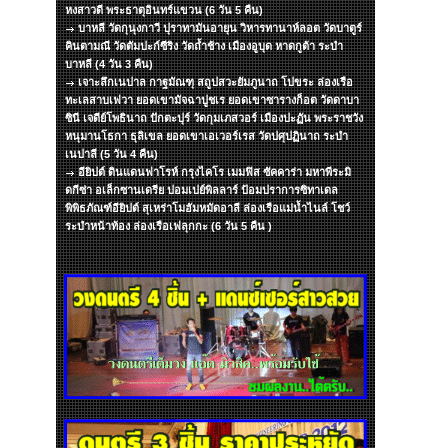
หงสาวดี พระธาตุอินทร์แขวน (6 วัน 5 คืน)
บาหลี วัดกุนุงกาวี ปุราทามันอายุน วิหารทานาห์ลอต วัดบาตูร์
คินตามณี วัดตัมปะก์ซีริง วัดถ้ำช้าง เมืองอูบุด หาดกูต้า ระบำ
บาหลี (4 วัน 3 คืน)
เจาะลึกเนปาล กาฐมัณฑุ สถูปสวะยัมภูนาถ โปขระ ล่องเรือ
ทะเลสาบเฟวา ยอดเขามัจฉาปูชเร ยอดเขาซารางก็อต วัดดาบา
ซินี เจดีย์โพธินาถ ปักตะปุร์ วัดกุมเภสวอร์ เมืองปะฏัน พระราชวัง
หนุมานโธกา ธุลิเขล ยอดเขาเอเวอร์เรส วัดปศุปฏินาถ ระบำ
เนปาลี (5 วัน 4 คืน)
อียิปต์ ดินแดนฟาโรห์ กรุงไคโร เมมฟิส ซัคคาร่า มหาพีระมิ
ดกีซ่า อเล็กซานเดรีย ปอมเปย์พิลลาร์ ป้อมปราการซิทาเดล
พิพิธภัณฑ์อียิปต์ สุเหร่าโมฮัมหมัดอาลี ล่องเรือแม่น้ำไนล์ โชว์
ระบำหน้าท้อง ล่องเรือเฟลุกกะ (6 วัน 5 คืน )