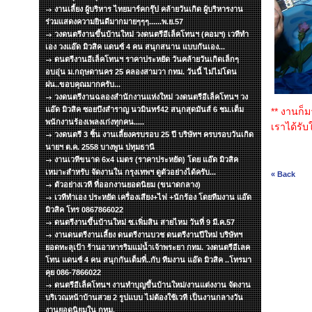
งานเลี้ยง ผู้บริหาร ไทยมาร์คกรุ๊ป คล้ายวันเกิด ผู้บริหารงาน
ร่วมแสดงความยินดีมากมายๆๆๆ......พ.ย.57
วงดนตรีงานขึ้นบ้านใหม่ วงดนตรีอีเล็คโทนฯ (คอมฯ) เวทีทำ
เอง วงแอ๊ด มิวสิค แดนซ์ 4 คน สนุกสนาน แบบกันเอง...
ดนตรีงานอีเล็คโทนฯ ราคาประหยัด วันคล้ายวันเกิดเล็กๆ
อบอุ่น ม.กฤษดานคร 25 คลองสามวา กทม. วันนี้ ไม่ไม่โดน
ฝน..ขอบคุณมากครับ...
วงดนตรีงานฉลองสำนักงานแห่งใหม่ วงดนตรีอีเล็คโทนฯ วง
แอ๊ด มิวสิค ซอยบึงสำราญ นวมินทร์42 สนุกสุดมันส์ 6 ชม.เต็ม
** งานก็ม
พนักงานร้องเพลงเก่งทุกคน.....
เราได้รับ
วงดนตรี 3 ชิ้น งานเลี้ยงครบรอบ 25 ปี บริษัทฯ ครบรอบวันเกิด
นายฯ ต.ค. 2558 บางพูน ปทุมธานี
งานเวทีขนาด 6x4 เมตร (ราคาประหยัด) โดย แอ๊ด มิวสิค
เหมาะสำหรับ จัดงานใน กรุงเทพฯ ดูตัวอย่างได้ครับ...
« Back
ตัวอย่างเวที ที่ออกงานยอดนิยม (ขนาดกลาง)
เวทีทำเอง ประหยัด เครื่องเสียง+ไฟ +นักร้อง โดยทีมงาน แอ๊ด
มิวสิค โทร 0867866022
ดนตรีงานขึ้นบ้านใหม่ ซ.เพิ่มสิน สายไหม วันที่ 9 มี.ค.57
งานดนตรีงานเลี้ยง ดนตรีงานบวช ดนตรีงานปีใหม่ บริษัทฯ
ยอดทะลุเป้า ร้านอาหารริมแม่น้ำเจ้าพระยา กทม. วงดนตรีอีเลค
โทน แดนซ์ 4 คน สนุกกันเต็มที่..กับ ทีมงาน แอ๊ด มิวสิค ..โทรมา
คุย 086-7866022
ดนตรีอีเล็คโทนฯ งานทำบุญขึ้นบ้านใหม่/งานแต่งงาน จัดงาน
บริเวณหน้าบ้านสวย 2 รูปแบบ ไม่ต้องใช้เวที เป็นงานกลางวัน
งานยอดนิยมใน กทม.