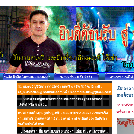
"แอ๊ด มิวสิค โทร.086-7866022 "
วง 3-5 ชิ้น / แอ๊ด มิวสิค
งานวงฯ / เวทีไฟ 
หมายเลขบัญชีในการวางมัดจำ ดนตรีวงแอ๊ด มิวสิค / Email :
เปิดอาคา
at_music2005@hotmail.com หรือ udomsin2005@gmail.com
สมเด็จพร
หมายเลขบัญชีธนาคาร กรุงไทย /กสิกรไทย (มัดจำค่าจ้าง
กรมทรัพ
30%) หรือ บางส่วน
ทรัพยาก
ดนตรีงานเลี้ยงรุ่น @คืนสู่เหย้า / ฉลองเรียนจบ/ฉลองความสำเร็จ /
งานมหาลัย งานแสดงนักเรียน ราคาประหยัด เพื่อน้องๆ นักศึกษา
ชมตัวอย่างได้ ครับ
วงดนตรี 4 ชิ้น แดนซ์เซอร์ 6 นาง งานเลี้ยงรุ่น / ดนตรีงานคืน