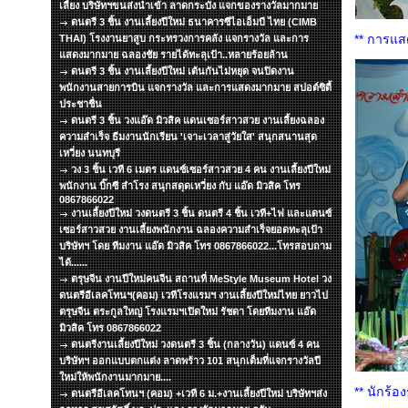
เลี้ยง บริษัทฯขนส่งนำเข้า ลาดกระบัง แจกของรางวัลมากมาย
ดนตรี 3 ชิ้น งานเลี้ยงปีใหม่ ธนาคารซีไอเอ็มบี ไทย (CIMB
** การแส
THAI) โรงงานยาสูบ กระทรวงการคลัง แจกรางวัล และการ
แสดงมากมาย ฉลองชัย รายได้ทะลุเป้า..หลายร้อยล้าน
ดนตรี 3 ชิ้น งานเลี้ยงปีใหม่ เต้นกันไม่หยุด จนปิดงาน
พนักงานสายการบิน แจกรางวัล และการแสดงมากมาย สปอต์ซิตื้
ประชาชื่น
ดนตรี 3 ชิ้น วงแอ๊ด มิวสิค แดนเซอร์สาวสวย งานเลี้ยงฉลอง
ความสำเร็จ ธีมงานนักเรียน 'เจาะเวลาสู่วัยใส' สนุกสนานสุด
เหวี่ยง นนทบุรี
วง 3 ชิ้น เวที 6 เมตร แดนซ์เซอร์สาวสวย 4 คน งานเลี้ยงปีใหม่
พนักงาน บิ๊กซี สำโรง สนุกสดุดเหวี่ยง กับ แอ๊ด มิวสิค โทร
0867866022
งานเลี้ยงปีใหม่ วงดนตรี 3 ชิ้น ดนตรี 4 ชิ้น เวที+ไฟ และแดนซ์
เซอร์สาวสวย งานเลี้ยงพนักงาน ฉลองความสำเร็จยอดทะลุเป้า
บริษัทฯ โดย ทีมงาน แอ๊ด มิวสิค โทร 0867866022...โทรสอบถาม
ได้......
ตรุษจีน งานปีใหม่คนจีน สถานที่ MeStyle Museum Hotel วง
ดนตรีอีเลคโทนฯ(คอม) เวทีโรงแรมฯ งานเลี้ยงปีใหม่ไทย ยาวไป
ตรุษจีน ตระกูลใหญ่ โรงแรมฯเปิดใหม่ รัชดา โดยทีมงาน แอ๊ด
มิวสิค โทร 0867866022
ดนตรีงานเลี้ยงปีใหม่ วงดนตรี 3 ชิ้น (กลางวัน) แดนซ์ 4 คน
บริษัทฯ ออกแบบตกแต่ง ลาดพร้าว 101 สนุกเต็มที่แจกรางวัลปี
ใหม่ให้พนักงานมากมาย....
** นักร้อง
ดนตรีอีเลคโทนฯ (คอม) +เวที 6 ม.+งานเลี้ยงปีใหม่ บริษัทฯส่ง