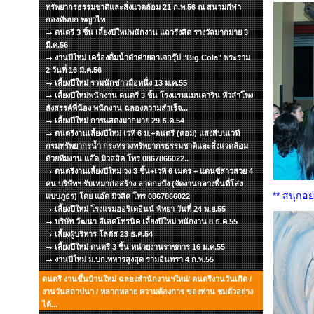
ทรัพยากรธรรมชาติและสิ่งแวดล้อม 21 ก.พ.56 ณ สนามกีฬา
กองทัพบก พญาไท
ดนตรี 3 ชิ้น เลี้ยงปีใหม่พนักงาน แถวรังสิต รางวัลมากมาย 3
มี.ค.56
งานปีใหม่ เครื่องดื่มน้ำดำค่ายอาเจกรุ๊ป "Big Cola" พระราม
2 วันที่ 16 มี.ค.56
เลี้ยงปีใหม่ รวมนักข่าวมือหนึ่ง 13 ม.ค.55
เลี้ยงปีใหม่พนักงาน ดนตรี 3 ชิ้น โรงแรมแมนดาริน หัวลำโพง
สังสรรค์พี่น้อง พนักงาน ฉลองความสำเร็จ...
เลี้ยงปีใหม่ การแสดงมากมาย 29 ธ.ค.54
ดนตรีงานเลี้ยงปีใหม่ เวที 6 ม.+ดนตรี (คอม) แสงสีบนเวที
กรมทรัพยากรน้ำ กระทรวงทรัพยากรธรรมชาติและสิ่งแวดล้อม
ด้วยทีมงาน แอ๊ด มิวสสิค โทร 0867866022..
ดนตรีงานเลี้ยงปีใหม่ วง 3 ชิ้น+เวที 6 เมตร + แดนซ์สาวสวย 4
คน บริษัทฯ รับเหมาก่อสร้าง ลาดกะบัง (จัดงานกลางพื้นที่โล่ง
** สนุกอย
แบบภูธร) โดย แอ๊ด มิวสิค โทร 0867866022
เลี้ยงปีใหม่ โรงแรมฮอริเดอินน์ พัทยา วันที่ 24 พ.ย.55
บริษัท วัฒนา อีเลคโทรนิค เลี้ยงปีใหม่ พนักงาน 8 ธ.ค.55
เลี้ยงผู้บริหาร โลตัส 23 ธ.ค.54
เลี้ยงปีใหม่ ดนตรี 3 ชิ้น หน่วยงานราชการ 16 ม.ค.55
งานปีใหม่ ม.บก.ทหารสูงสุด รามอินทรา 4 ก.พ.55
ดนตรี งานขึ้นบ้านใหม่ ฉลองสำนักงานฯใหม่/ ดนตรีงานวันเกิด /
งานวันสถาปนา / หลากหลาย ความต้องการ ของท่าน ชมตัวอย่าง
ได้...