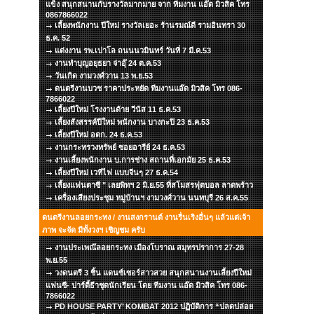
แข็ง สนุกสนานกับรางวัลมากมาย จาก ทีมงาน แอ๊ด มิวสิค โทร
0867866022
เลี้ยงพนักงาน ปีใหม่ รางวัลเยอะ ร้านรมณ์ดี รามอินทรา 30
ธ.ค. 52
แต่งงาน รพ.เปาโล ถนนนวมินทร์ วันที่ 7 มี.ค.53
งานทำบุญอยุธยา จ่าอุ๊ 24 ต.ค.53
วันเกิด งามวงศ์วาน 13 พ.ย.53
ดนตรีงานบวช ราคาประหยัด ทีมงานแอ๊ด มิวสิค โทร 086-
7866022
เลี้ยงปีใหม่ โรงงานด้าย วีนัส 11 ธ.ค.53
เลี้ยงสังสรรค์ปีใหม่ พนักงาน บางกะปิ 23 ธ.ค.53
เลี้ยงปีใหม่ อตก. 24 ธ.ค.53
งานกระทรวงทรัพย์ ซอยอารีย์ 24 ธ.ค.53
งานเลี้ยงพนักงาน บ.การช่าง สถานที่เอกมัย 25 ธ.ค.53
เลี้ยงปีใหม่ เวทีไฟ แบบจีนๆ 27 ธ.ค.54
เลี้ยงแฟนตาซี " เลยพิทฯ 2 มิ.ย.55 ที่สโมสรฟุตบอล ลาดพร้าว
เครื่องเสียงประชุม หมู่บ้านฯ งามวงศ์วาน นนทบุรี 26 ส.ค.55
ดนตรีงานลอยกระทง / งานสงกรานต์ งานรื่นเริงอื่นๆ แล้วแต่เจ้า
ภาพ จะจัด มีทั้งวงฯ เชิญชม ครับ
งานประเพณ๊ลอยกระทง เมืองโบราณ สมุทรปราการ 27-28
พ.ย.55
วงดนตรี 3 ชิ้น แดนซ์เซอร์สาวสวย สนุกสนานงานเลี้ยงปีใหม่
แฟนซี- ปาร์ตี้ธีาชุดนักเรียน โดย ทีมงาน แอ๊ด มิวสิค โทร 086-
7866022
PD HOUSE PARTY’ KOMBAT 2012 ปฏิบัติการ “ปลดปล่อย