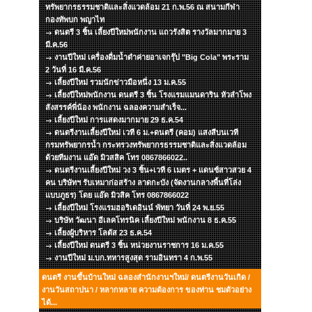
ทรัพยากรธรรมชาติและสิ่งแวดล้อม 21 ก.พ.56 ณ สนามกีฬา
กองทัพบก พญาไท
ดนตรี 3 ชิ้น เลี้ยงปีใหม่พนักงาน แถวรังสิต รางวัลมากมาย 3
มี.ค.56
งานปีใหม่ เครื่องดื่มน้ำดำค่ายอาเจกรุ๊ป "Big Cola" พระราม
2 วันที่ 16 มี.ค.56
เลี้ยงปีใหม่ รวมนักข่าวมือหนึ่ง 13 ม.ค.55
เลี้ยงปีใหม่พนักงาน ดนตรี 3 ชิ้น โรงแรมแมนดาริน หัวลำโพง
สังสรรค์พี่น้อง พนักงาน ฉลองความสำเร็จ...
เลี้ยงปีใหม่ การแสดงมากมาย 29 ธ.ค.54
ดนตรีงานเลี้ยงปีใหม่ เวที 6 ม.+ดนตรี (คอม) แสงสีบนเวที
กรมทรัพยากรน้ำ กระทรวงทรัพยากรธรรมชาติและสิ่งแวดล้อม
ด้วยทีมงาน แอ๊ด มิวสสิค โทร 0867866022..
ดนตรีงานเลี้ยงปีใหม่ วง 3 ชิ้น+เวที 6 เมตร + แดนซ์สาวสวย 4
คน บริษัทฯ รับเหมาก่อสร้าง ลาดกะบัง (จัดงานกลางพื้นที่โล่ง
แบบภูธร) โดย แอ๊ด มิวสิค โทร 0867866022
เลี้ยงปีใหม่ โรงแรมฮอริเดอินน์ พัทยา วันที่ 24 พ.ย.55
บริษัท วัฒนา อีเลคโทรนิค เลี้ยงปีใหม่ พนักงาน 8 ธ.ค.55
เลี้ยงผู้บริหาร โลตัส 23 ธ.ค.54
เลี้ยงปีใหม่ ดนตรี 3 ชิ้น หน่วยงานราชการ 16 ม.ค.55
งานปีใหม่ ม.บก.ทหารสูงสุด รามอินทรา 4 ก.พ.55
ดนตรี งานขึ้นบ้านใหม่ ฉลองสำนักงานฯใหม่/ ดนตรีงานวันเกิด /
งานวันสถาปนา / หลากหลาย ความต้องการ ของท่าน ชมตัวอย่าง
ได้...