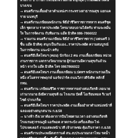
ทางการ ข้าราชการพร้อมใจร่วมงาน สนุกสุดๆ กรมพัฒนาที่ดิน
บางเขน
ดนตรีงานเลี้ยงอำลาตำแหน่งฯ กระทรวงสาธารณสุข แยกแค
ราย นนทบุรี
ดนตรีงานเกษียณพนักงาน พิธีอำชีวิตราชการทหาร ดนตรีชุด
เล็ก ชุดกลาง ราคาประหยัด โทรมาสอบถามได้ครับ ท่านจะหมั่น
ใจ ในการจัดงาน กับทีมงาน แอ๊ด มิวสิค 086-7866022
รวมงาน ดนตรีงานเกษียณ พิธีอำลาชีวิตราชการ (วงดนตรี 3
ชิ้น แอ๊ด มิวสิค) สนุกเป็นกันเอง...ราคาประหยัด ความสมบูรณ์
ในการจัดงาน แนะนำ ครับ
ดนตรีอีเล็คโทนฯ (คอม) นักร้อง 2 คน งานเลี้ยงเกษียณ หน่วย
งานราชการ แจกรางวัลมากมาย ผู้ร่วมงานมีความสุขกันถ้วน
หน้า จากใจ แอ๊ด มิวสิค โทร 0867866022
ดนตรีอีเลคโทนฯ งานเลี้ยงเกษียณ บ.ปตทฯ พนักงานรวมเป็น
หนึ่ง สโมสรราชพฤกษ์ นอร์ธปาร์ค ถนนวิภาวดีรังสิต หลักสี่
กทม.
ดนตรีงาน เกษียณชีวิต ราชการทหารอย่างสมเกียรติ เจอนาย
เก่ามากมาย ยังมีความสุขดี ณ โรงแรม บัดดี้ โอเรียนทอล ริเวอร์
ไซด์ ปากเกร็ด
ดนตรีอีเล็คโทนฯ ราคาประหยัด งานเลี้ยงอำลาตำแหน่งหน้าที่
ฉลองอย่างสนุกสนาน ก.ย.58
นางฟ้า ถึงเวลาต้องลาการบินไทยตามเวลา อย่างสมเกียรติ
โรงแรมสุวรรณภูมิ แอร์พอต ลาดกระบัง เครื่องเสียง-ไฟ-
โปรเจคเตอร์ งานแสดงหน้าเวที เจ้าภาพชม คุ้มเกินราคา ก.ย.58
ดนตรีงานประเพณีสงกรานต์ สน.งบประมาณกลาโหม รดน้ำ