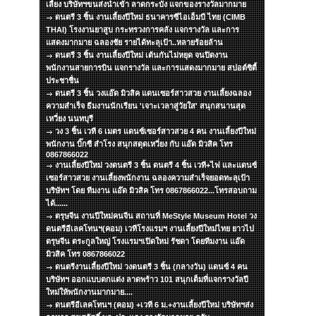
เลี้ยง บริษัทฯขนส่งนำเข้า ลาดกระบัง แจกของรางวัลมากมาย
ดนตรี 3 ชิ้น งานเลี้ยงปีใหม่ ธนาคารซีไอเอ็มบี ไทย (CIMB
THAI) โรงงานยาสูบ กระทรวงการคลัง แจกรางวัล และการ
แสดงมากมาย ฉลองชัย รายได้ทะลุเป้า..หลายร้อยล้าน
ดนตรี 3 ชิ้น งานเลี้ยงปีใหม่ เต้นกันไม่หยุด จนปิดงาน
พนักงานสายการบิน แจกรางวัล และการแสดงมากมาย สปอต์ซิตื้
ประชาชื่น
ดนตรี 3 ชิ้น วงแอ๊ด มิวสิค แดนเซอร์สาวสวย งานเลี้ยงฉลอง
ความสำเร็จ ธีมงานนักเรียน 'เจาะเวลาสู่วัยใส' สนุกสนานสุด
เหวี่ยง นนทบุรี
วง 3 ชิ้น เวที 6 เมตร แดนซ์เซอร์สาวสวย 4 คน งานเลี้ยงปีใหม่
พนักงาน บิ๊กซี สำโรง สนุกสดุดเหวี่ยง กับ แอ๊ด มิวสิค โทร
0867866022
งานเลี้ยงปีใหม่ วงดนตรี 3 ชิ้น ดนตรี 4 ชิ้น เวที+ไฟ และแดนซ์
เซอร์สาวสวย งานเลี้ยงพนักงาน ฉลองความสำเร็จยอดทะลุเป้า
บริษัทฯ โดย ทีมงาน แอ๊ด มิวสิค โทร 0867866022...โทรสอบถาม
ได้......
ตรุษจีน งานปีใหม่คนจีน สถานที่ MeStyle Museum Hotel วง
ดนตรีอีเลคโทนฯ(คอม) เวทีโรงแรมฯ งานเลี้ยงปีใหม่ไทย ยาวไป
ตรุษจีน ตระกูลใหญ่ โรงแรมฯเปิดใหม่ รัชดา โดยทีมงาน แอ๊ด
มิวสิค โทร 0867866022
ดนตรีงานเลี้ยงปีใหม่ วงดนตรี 3 ชิ้น (กลางวัน) แดนซ์ 4 คน
บริษัทฯ ออกแบบตกแต่ง ลาดพร้าว 101 สนุกเต็มที่แจกรางวัลปี
ใหม่ให้พนักงานมากมาย....
ดนตรีอีเลคโทนฯ (คอม) +เวที 6 ม.+งานเลี้ยงปีใหม่ บริษัทฯส่ง