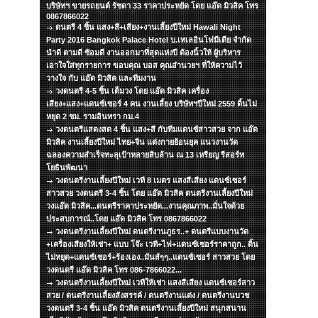
บริษัทฯ ขายรถยนต์ รัชดา 33 ราคาประหยัด โดย แอ๊ด มิวสิค โทร
0867866022
ดนตรี 4 ชิ้น แสง+สี+เสียง+งานเลี้ยงปีใหม่ Hawali Night
Party 2016 Bangkok Palace Hotel บ.เทเลอินโฟมีเดีย จำกัด
นำดี ตามดี ซ้อมดี งานออกมาที่สุดแห่งปี ต้องนิ้วให้ ผู้บริหาร
เอาใจใส่ทุกรายการ ขอบคุณ บอส คุณอำนวยฯ ที่ให้ความไว้
วางใจ กับ แอ๊ด มิวสิค และทีมงาน
วงดนตรี 4-5 ชิ้น เต็มวง โดย แอ๊ด มิวสิค เครื่อง
เสียง+แสง+แดนซ์เซอร์ 4 คน งานเลี้ยง บริษัทฯปีใหม่ 2559 ดิ้นไม่
หยุด 2 ชม. รามอินทรา กม.4
วงดนตรีแสดงสด 4 ชิ้น แสง+สี กับทีมแดนซ์สาวสวย จาก แอ๊ด
มิวสิค งานเลี้ยงปีใหม่ ไทย+จีน แต่งกายย้อนยุค แนวงานวัด
ฉลองความสำเร็จทะลุเป้าหลายสิบล้าน ณ 13 เหรียญ รีสอร์ท
โยธินพัฒนา
วงดนตรีงานเลี้ยงปีใหม่ เวที 8 เมตร แสงสีเสียง แดนซ์เซอร์
สาวสวย วงดนตรี 3-4 ชิ้น โดย แอ๊ด มิวสิค ดนตรีงานเลี้ยงปีใหม่
วงแอ๊ด มิวสิค...ดนตรีราคาประหยัด...งานคุณภาพ..มั่นใจด้วย
ประสบการณ์..โดย แอ๊ด มิวสิค โทร 0867866022
วงดนตรีงานเลี้ยงปีใหม่ ดนตรีงานภูธร..+ ดนตรีแบบงานวัด
+เครื่องเสียงให้เช่า+ แบบ โจ๊ะ เวที+ไฟ+แดนซ์เซอร์ราคาถูก.. ดิ้น
ไม่หยุด+แดนซ์เซอร์+ร้องเอง..มันส์ๆๆ..แดนซ์เซอร์ สาวสวย โดย
วงดนตรี แอ๊ด มิวสิค โทร 086-7866022...
วงดนตรีงานเลี้ยงปีใหม่ เวทีให้เช่า แสงสีเสียง แดนซ์เซอร์สาว
สวย / ดนตรีงานเลี้ยงสังสรรค์ / ดนตรีงานแต่ง / ดนตรีงานบวช
วงดนตรี 3-4 ชิ้น แอ๊ด มิวสิค ดนตรีงานเลี้ยงปีใหม่ สนุกสนาน