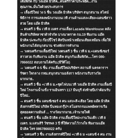
เต็มพิกัด กับ วงแอ๊ด มิวสิค...ดนตรีราคาประหยัด...งาน
คุณภาพ..มั่นใจด้วยประสบการ
เลี้ยงปีใหม่ วง 5 ชิ้น วงแอ๊ด มิวสิค บริษัทฯ สนุกสนาน สไตน์
พิธีการ การแสดงพนักงานบนเวที งานด้านแสง+เสียง+แดนซ์สาว
สวย โดย แอ๊ด มิวสิค
ดนตรี 3 ชิ้น เวที 8 เมตร งานเลี้ยง Lazada WareHouse คลัง
สินค้าบริษัทลาซาด้าจำกัด บางนาตราด กม.19 ทีมงาน แอ๊ด
มิวสิค ปะทะกับ ก๊อปปี้โชว์ ศิลปินหน้าเหมือนเสียงเหมือน เพื่อให้
พนักงานได้สนุกสนาน ช่วงพักการทำงาน
วงดนตรีงานเลี้ยงปีใหม่ วงดนตรี 3 ชิ้น เวที 6 ม.+แดนซ์เซอร์
สาวสวย กับทีมงาน แอ๊ด มิวสิค สนุกกันเต็มพิกัด....โทร 086-
7866022 สอบถามได้ครับ.(มีวีดีโอ)
วงดนตรี 4-5 ชิ้น งานเลี้ยงปีใหม่บริษัทฯ สถานที่ นครคาราฯ
รัชดา ใจกลาง กทม.สนุกสนานอลังกา พนักงานรับรางวัล
มากมาย..
ดนตรี 3 ชิ้น +เวที 6 ม.+ชุดไฟบนเวที วงแอ๊ด มิวสิค งานเลี้ยงปี
ใหม่ โรงงานน้ำแข็ง รามอินทรา 117 มีนบุรี ส่งท้ายปีเก่าต้อนรับ
ปีใหม่..
ดนตรี 3 ชิ้น แดนซ์เซอร์ 4 คน แสง+สี+เสียง โดย แอ๊ด มิวสิค
สังสรรค์ปีใหม่ บริษัท ปิ่นทองกรุ๊ปฯ สโมสรกรมแพทย์ทหารเรือ
สุดยอดความมันส์ ... รางวัลมากมาย..เจ้านายใจดี
ดนตรี 3 ชิ้น แอ๊ด มิวสิค งานเลี้ยงปีใหม่+งานวันเด๊ก เวที 8
เมตร. ม.แสนสิริ วัชรพล 3 ปี ที่ให้ความไว้วางใจ ทีมงานแอ๊ด
มิวสิค โทร 0867866022 ครับ
วงดนตรี 3 ชิ้น งานสังสรรค์ปีใหม่ +เวที 6 ม +แดนซ์ 4 คน งาน