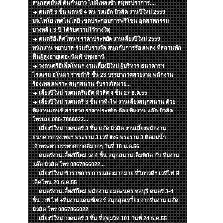
สนุกสุดมันส์ ดิ้นกันยาว ไม่มีเพลงช้า สมุทรปราการ....
ดนตรี 3 ชิ้น แดนซ์ 4 คน วงแอ๊ด มิวสิค งานปีใหม่ 2559
บจ.ไทโย เทคโนโลยี เขตประกอบการฟรีโซน อุตสาหกรรม
บางพลี ( 3 ปี ได้รับความไว้วางใจ)
ดนตรีอีเล็คโทนฯ ราคาประหยัด งานเลี้ยงปีใหม่ 2559
พนักงาน พยาบาล ร่วมรับรางวัล สนุกกับการร้องเพลง ที่สถานพัก
ฟื้นผู้สูงอายุเดอะนีมฟ์ ปทุมธานี
วงดนตรีอีเล็คโทนฯ งานเลี้ยงปีใหม่ ผู้บริหาร ธนาคารฯ
โรงแรม อโนมา ราชดำริ ชั้น 23 บรรยากาศสวยงาม พนักงาน
ร้องเพลงเพราะ สนุกสนาน รับรางวัลมาย...
เลี้ยงปีใหม่่ วงดนตรีแอ๊ด มิวสิค 4 ชิ้น 27 ธ.ค.55
เลี้ยงปีใหม่ วงดนตรี 3 ชิ้น เวที+ไฟ งานเลี้ยงสนุกสนาน ด้วย
ทีมงานแดนซ์ สาวสวย ราคาประหยัด ต้อง ทีมงาน แอ๊ด มิวสิค
โทรเลย 086-7866022...
เลี้ยงปีใหม่ วงดนตรี 3 ชิ้น แอ๊ด มิวสิค งานเลี้ยงพนักงาน
ธนาคารกรุงเทพฯ พระราม 3 เวที 8x6 พระราม 3 ติดแม่น้ำ
เจ้าพระยา บรรยาศกาศดีมากๆ วันที่ 18 ม.ค.56
ดนตรีงานเลี้ยงปีใหม่ วง 4 ชิ้น สนุกสนานเต็มพิกัด กับ ทีมงาน
แอ๊ด มิวสิค โทร 0867866022...
เลี้ยงปีใหม่ ข้าราชการ การแสดงมากมาย ที่วิภาวดีฯ เวทีไฟ อี
เล็คโทน 20 ธ.ค.55
ดนตรีงานเลี้ยงปีใหม่ พนักงาน อมตะนคร ชลบุรี ดนตรี 3-4
ชิ้น เวที ไฟ +ทีมงานแดนซ์เซอร์ สนุกสุดเหวี่ยง จากทีมงาน แอ๊ด
มิวสิค โทร 0867866022
เลี้ยงปีใหม่ วงดนตรี 3 ชิ้น ที่สุขุมวิท 101 วันที่ 24 ธ.ค.55