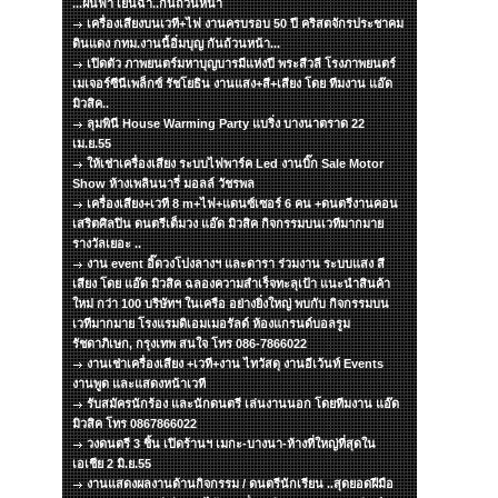
...ฝนฟ้า เย็นฉ่ำ..กันถ้วนหน้า
เครื่องเสียงบนเวที+ไฟ งานครบรอบ 50 ปี คริสตจักรประชาคม
ดินแดง กทม.งานนี้อิ่มบุญ กันถ้วนหน้า...
เปิดตัว ภาพยนตร์มหาบุญบารมีแห่งปี พระสีวลี โรงภาพยนตร์
เมเจอร์ซีนีเพล็กซ์ รัชโยธิน งานแสง+สี+เสียง โดย ทีมงาน แอ๊ด
มิวสิค..
ลุมพินี House Warming Party แบริ่ง บางนาตราด 22
เม.ย.55
ให้เช่าเครื่องเสียง ระบบไฟพาร์ค Led งานบิ๊ก Sale Motor
Show ห้างเพลินนารี่ มอลล์ วัชรพล
เครื่องเสียง+เวที 8 m+ไฟ+แดนซ์เซอร์ 6 คน +ดนตรีงานคอน
เสริตศิลปิน ดนตรีเต็มวง แอ๊ด มิวสิค กิจกรรมบนเวทีมากมาย
รางวัลเยอะ ..
งาน event อิ๊ดวงโปงลางฯ และดารา ร่วมงาน ระบบแสง สี
เสียง โดย แอ๊ด มิวสิค ฉลองความสำเร็จทะลุเป้า แนะนำสินค้า
ใหม่ กว่า 100 บริษัทฯ ในเครือ อย่างยิ่งใหญ่ พบกับ กิจกรรมบน
เวทีมากมาย โรงแรมดิเอมเมอรัลด์ ห้องแกรนด์บอลรูม
รัชดาภิเษก, กรุงเทพ สนใจ โทร 086-7866022
งานเช่าเครื่องเสียง +เวที+งาน ไทวัสดุ งานอีเว้นท์ Events
งานพูด และแสดงหน้าเวที
รับสมัครนักร้อง และนักดนตรี เล่นงานนอก โดยทีมงาน แอ๊ด
มิวสิค โทร 0867866022
วงดนตรี 3 ชิ้น เปิดร้านฯ เมกะ-บางนา-ห้างที่ใหญ่ที่สุดใน
เอเชีย 2 มิ.ย.55
งานแสดงผลงานด้านกิจกรรม / ดนตรีนักเรียน ..สุดยอดฝีมือ