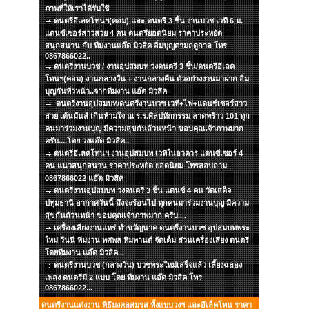
ภาพที่ให้เราได้รับใช้
ดนตรีอีเลคโทนฯ(คอม) และ ดนตรี 3 ชิ้น งานบวช เวที 6 ม.
แดนซ์เซอร์สาวสวย 4 คน ดนตรียอดนิยม ราคาประหยัด
สนุกสนาน กับ ทีมงานแอ๊ด มิวสิค อิ่มบุญตามฤดูกาล โทร
0867866022..
ดนตรีงานบวช / งานอุปสมบท วงดนตรี 3 ชิ้น/ดนตรีอีเลค
โทนฯ(คอม) งานกลางวัน + งานกลางคืน ตัวอย่างงานมาฝาก อิ่ม
บุญกันทั่วหน้า..จากทีมงาน แอ๊ด มิวสิค
ดนตรีงานอุปสมบท/ดนตรีงานบวช เวที+ไฟ+แดนซ์เซอร์สาว
สวย เต้นมันส์ เกินห้ามใจ ณ ร.ร.ศิลปหัถกรรม ลาดพร้าว 101 ทุก
คนมาร่วมงานบุญ มีความสุขกันถ้วนหน้า ขอบคุณเจ้าภาพมาก
ครับ....โดย วงแอ๊ด มิวสิค..
ดนตรีอีเลคโทนฯ งานอุปสมบท เวทีในอาคาร แดนซ์เซอร์ 4
คน แนวสนุกสนาน ราคาประหยัด ยอดนิยม โทรสอบถาม
0867866022 แอ๊ด มิวสิค
ดนตรีงานอุปสมบท วงดนตรี 3 ชิ้น แดนซ์ 4 คน วัดเสด็จ
ปทุมธานี อากาศวันนี้ ถึงจะร้อนไป ทุกคนมาร่วมงานบุญ มีความ
สุขกันถ้วนหน้า ขอบคุณเจ้าภาพมาก ครับ....
เครื่องเสียงงานแหร่ ทำขวัญนาค ดนตรีงานบวช อุปสมบทพระ
ใหม่ วันนี ทีมงาน ทศพล หิมพานต์ จัดเต็ม ส่วนเครื่องเสียง ดนตรี
โดยทีมงาน แอ๊ด มิวสิค...
ดนตรีงานบวช (กลางวัน) บวชพระใหม่เสร็จแล้ว เลี้ยงฉลอง
เพลง ดนตรีมี 2 แบบ โดย ทีมงาน แอ๊ด มิวสิค โทร
0867866022...
ดนตรีงานแต่งงาน พิธีมงคลสมรส ทั้งแบบวงฯ และอีเล็คโทน ราคา