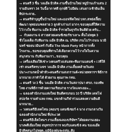
ดนตรี 3 ชิ้น วงแอ๊ด มิวสิค งานขึ้นบ้านใหม่ หมู่บ้านเก้าแสน 2
รามอินทรา 34 วันนี้อากาศดี ฤกษ์ดี ไม่มีฝน เล่นยาวเช้ายันเย็น
ทิปกระจาย..
ดนตรีทำบุญขึ้นบ้านใหม่ และออฟฟิตใหม่ บจก.สหย่งเงี๊ยบ
พัฒนา พุทธมนฑลสาย 3 ลูกค้าเก่าแก่ มากๆ ขอบคุณที่ให้ความ
ไว้วางใจ ทีมงาน แอ๊ด มิวสิค ร่ำรวยในธุรกิจ ยินดีด้วย ครับ...
กับผลงาน 6 สาวยสวยแดนซ์เซอร์ขาเลาะ ดิ้นไม่หยุด 3
ชั่วโมงเต็ม กับทีมงาน แอ๊ด มิวสิค ณ. บริษัท เรนโบว์ฯ ถนน นวมิ
นทร์ ซอยนวมินทร์ กับธีม The Mask Party หน้ากากทั้ง
โรงงาน...ขอขอบคุณที่ท่านได้เลือกความไว้วางใจในความ
สนุกสนาน กับทีมงานเรา...ขอบคุณ
เครื่องเสียงให้เช่า+วงดนตรีวงเล่นสด+ทีมงานแดนซ์ + เวทีให้
เช่า ดนตรีครบวงจร วงแอ๊ด มิวสิค งานเลี้ยงคล้ายวันสถ
ปนา+งานรดน้ำดำหัว+ดนตรีงานสงกรานต์+หน่วยทหารฯ พิธีการ
มากมาย เราทำได้ ด้วยงาน คุณภาพ กทม.
ดนตรี วง 3 ชิ้น วงแอ๊ด มิวสิค งานวันสถาปนา ศรภ. กองทัพ
ไทย งานพิธีการด้วยความเรียบง่าย รางวัลแจกเยอะ...
ฉลองสำนักงานแห่งใหม่ ยินดีครบรอบ 10 ปี บริษัท เดฟโฟ
สปอร์ต รามคำแหง กทม. แขกด้านกีฬาร่วมแสดงความยินดี
มากมาย...
วงดนตรีอีเลคโทน (คอมฯ) แดนซ์เซอร์ 4 นาง งานกลางวัน
ฉลองสำนักงานใหม่ ที่ประเวศ
ดนตรีอีเล็คโทนฯ งานเลี้ยงฉลองบริษัทฯ ได้ยอดงานเยอะ
บางพลีเมืองใหม่ สมุทรปราการ พบกับแดนซ์ 8 คน ของแอ๊ด
มิวสิคสนุกไม่หยุด..แม้น้องฝนจะถล่ม..ยับ