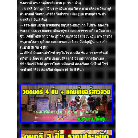
หงสาวดี พระธาตุอินทร์แขวน (6 วัน 5 คืน)
บาหลี วัดกุนุงกาวี ปุราทามันอายุน วิหารทานาห์ลอต วัดบาตูร์
คินตามณี วัดตัมปะก์ซีริง วัดถ้ำช้าง เมืองอูบุด หาดกูต้า ระบำ
บาหลี (4 วัน 3 คืน)
เจาะลึกเนปาล กาฐมัณฑุ สถูปสวะยัมภูนาถ โปขระ ล่องเรือ
ทะเลสาบเฟวา ยอดเขามัจฉาปูชเร ยอดเขาซารางก็อต วัดดาบา
ซินี เจดีย์โพธินาถ ปักตะปุร์ วัดกุมเภสวอร์ เมืองปะฏัน พระราชวัง
หนุมานโธกา ธุลิเขล ยอดเขาเอเวอร์เรส วัดปศุปฏินาถ ระบำ
เนปาลี (5 วัน 4 คืน)
อียิปต์ ดินแดนฟาโรห์ กรุงไคโร เมมฟิส ซัคคาร่า มหาพีระมิ
ดกีซ่า อเล็กซานเดรีย ปอมเปย์พิลลาร์ ป้อมปราการซิทาเดล
พิพิธภัณฑ์อียิปต์ สุเหร่าโมฮัมหมัดอาลี ล่องเรือแม่น้ำไนล์ โชว์
ระบำหน้าท้อง ล่องเรือเฟลุกกะ (6 วัน 5 คืน )