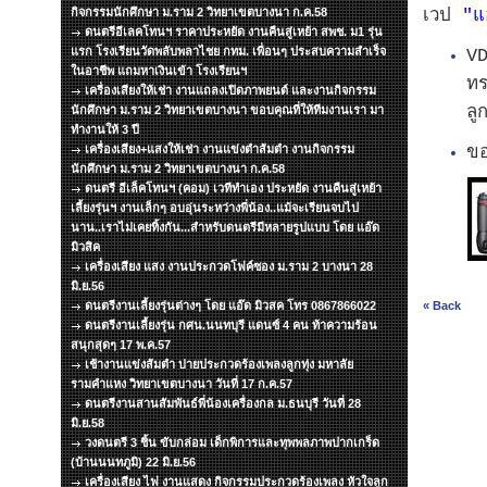
กิจกรรมนักศึกษา ม.ราม 2 วิทยาเขตบางนา ก.ค.58
เวป
"แ
ดนตรีอีเลคโทนฯ ราคาประหยัด งานคืนสู่เหย้า สพช. ม1 รุ่น
แรก โรงเรียนวัดพลับพลาไชย กทม. เพื่อนๆ ประสบความสำเร็จ
V
ในอาชีพ แถมหาเงินเข้า โรงเรียนฯ
ทร
เครื่องเสียงให้เช่า งานแถลงเปิดภาพยนต์ และงานกิจกรรม
ลู
นักศึกษา ม.ราม 2 วิทยาเขตบางนา ขอบคุณที่ให้ทีมงานเรา มา
ทำงานให้ 3 ปี
เครื่องเสียง+แสงให้เช่า งานแข่งตำส้มตำ งานกิจกรรม
ขอ
นักศึกษา ม.ราม 2 วิทยาเขตบางนา ก.ค.58
ดนตรี อีเล็คโทนฯ (คอม) เวทีทำเอง ประหยัด งานคืนสู่เหย้า
เลี้ยงรุ่นฯ งานเล็กๆ อบอุ่นระหว่างพี่น้อง..แม้จะเรียนจบไป
นาน..เราไม่เคยทิ้งกัน...สำหรับดนตรีมีหลายรูปแบบ โดย แอ๊ด
มิวสิค
เครื่องเสียง แสง งานประกวดโฟค์ซอง ม.ราม 2 บางนา 28
มิ.ย.56
ดนตรีงานเลี้ยงรุ่นต่างๆ โดย แอ๊ด มิวสค โทร 0867866022
« Back
ดนตรีงานเลี้ยงรุ่น กศน.นนทบุรี แดนซ์ 4 คน ท้าความร้อน
สนุกสุดๆ 17 พ.ค.57
เช้างานแข่งส้มตำ บ่ายประกวดร้องเพลงลูกทุ่ง มหาลัย
รามคำแหง วิทยาเขตบางนา วันที่ 17 ก.ค.57
ดนตรีงานสานสัมพันธ์พี่น้องเครื่องกล ม.ธนบุรี วันที่ 28
มิ.ย.58
วงดนตรี 3 ชิ้น ขับกล่อม เด็กพิการและทุพพลภาพปากเกร็ด
(บ้านนนทภูมิ) 22 มิ.ย.56
เครื่องเสียง ไฟ งานแสดง กิจกรรมประกวดร้องเพลง หัวใจลูก