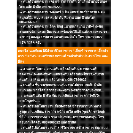
ดนตรีงานแต่งงาน (คอมฯ) สมรสสมรัก บ้านริมน้ำบางบัวทอง
โดย แอ๊ด มิวสิค 0867866022...
ดนตรีงานแต่งงาน วงดนตรี 3 ชิ้น แดนซ์เซอร์สาวสวย 4 คน
สนุกเต็มิ่ม แบบ สมรส สมรัก กับ ทีมงาน แอ๊ด มิวสคโทร
0867866022
ดนตรีงานแต่งงานเล็กๆ ใหญ่ แนวสนุกสนาน เวที+ไฟ+ทีม
งานแดนซ์สาวสวย+ทีมงานเราพร้อมรับใช้แล้วแต่งบของท่าน รา
คาเบาๆ ลองดูผลงานเรา แล้วท่านจะมั่นใจ โทร 0867866022
แอ๊ด มิวสิค ครับ
ดนตรีงานเกษียณ พิธีอำลาชีวิตราชการ / เลี้ยงข้าราชการ เลี้ยงอำ
ลาฯ/ ปิดกีฬา / ดนตรีงานสงกรานต์ รดน้ำดำหัว ประเพณีไทย และ
อื่นๆ
งานคาราโอเกะ+งานเครื่องเสียงสำหรับวง+งานดนตรี
สด+เวที+ไฟ+และทีมงานแดนซ์+กับเครื่องเสียงให้เช่า.+รับงาน
ดนตรี .เราทำมานาน แล้ว โทรมา..086-7866022
ดนตรี 4 ชิ้น ขนาดกลาง คนร่วมงานไม่มาก วงแอ๊ด มิวสิค
แนวเพลง ทุกสไตส์ สากลอมตะ+ลูกทุ่ง+สตริง ราคาประหยัด...
วงดนตรี แอ๊ด มิวสิค กับงานเกษียณราชการ จากใจถึงใจ
สายใยผูกพัน....
ดนตรีอีเลคโทนฯ งานเลี้ยงสังสรรค์ ข้าราชการ บก.ทหาร
สูงสุด งานเกษียณ ราขการ พนักงานวิสาหกิจ (ชุดเล็ก ชุดใหญ่)
พิธีอำลาราชการทหาร ราคาประหยัด...บรรยากาศอบอุ่น..โทร
สอบถามได้ครับ 0867866022 แอ๊ด มิวสิค
ดนตรีอีเล็คโทนฯ งานอำลาชีวิตราชการข้าราชการ สนุกแบบ