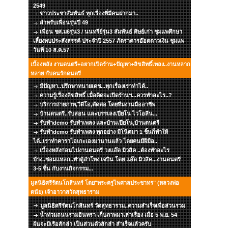
2549
ข่าวประชาสัมพันธ์ ทุกเรื่องที่มีคนฝากมา..
สำหรับเพื่อนรุ่นปี 49
เพื่อน ชศ.ม6รุ่น3 / นนทรีย์รุ่น3 สัมพันธ์ ศิษย์เก่า ชุมแพศึกษา
เลี้ยงพบประสังสรรค์ ประจำปี 2557 ภัตราคารอ๊อดดาวเงิน ชุมแพ
วันที่ 10 ส.ค.57
เบื้องหลัง งานดนตรี+อยากเปิดร้าน+ปัญหา+ลิขสิทธิ์เพลง..งานหลาก
หลาย กับคนรักดนตรี
มีปัญหา..ปรึกษาทนายเดช...ทุกเรื่องเราทำได้..
ความรู้เรื่องลิขสิทธิ์ เมื่อคิดจะเปิดร้านฯ...ควรทำอะไร..?
บริการถ่ายภาพ,วีดีโอ,ตัดต่อ โดยทีมงานมืออาชีพ
บ้านดนตรี..รับสอน และบรรเลงเปียโน ไวโอลีน...
รับทำdemo รับทำเพลง และบ้านเปียโน,บ้านดนตรี
รับทำdemo รับทำเพลง ทุกอย่าง มีโน๊ตมา 1 ชิ้นก็ทำให้
ได้..เราทำคาราโอเกะเองมานานแล้ว โดยคนมีฝีมือ..
เบื้องหลังก่อนไปงานดนตรี วงแอ๊ด มิวสิค ..ต้องทำอะไร
บ้าง..ซ่อมแหลก..ทำตู้ลำโพง เจบิน โดย แอ๊ด มิวสิค...งานดนตรี
3-5 ชิ้น กับงานกิจกรรม...
มูลนิธิศรีรัตนโกสินทร์ โดย"พระครูไพศาลประชาทร" (หลวงพ่อ
ดนัย) เจ้าอาวาสวัดสุทธาราม
มูลนิธิศรีรัตนโกสินทร์ วัดสุทธาราม..ความสำเร็จเพื่อส่วนรวม
น้ำท่วมถนนรามอินทรา เก็บภาพมาเล่าเรื่อง เมื่อ 5 พ.ย. 54
ฝันจะมีเรือสักลำ เป็นส่วนตัวสักลำ สำเร็จแล้วครับ