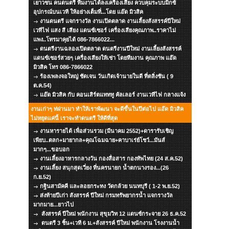
เยาวชน คนดนตรี ทีมงานได้ลงเครื่องเสียง ควบคุมระบบมิกซ์
อุปกรณ์บนเวที ให้อย่างเต็มที่...โดย แอ๊ด มิวสิค
งานดนตรี แจกรางวัล งานเปิดตลาด งานเลี้ยงสังสรรค์ปีใหม่
เวทีไฟ แสง สี เสียง แดนซ์เซอร์ เครื่องเสียงคุณภาพ..ราคาไม่
แพง..โทรมาคุยได้ 086-7866022...
ดนตรีงานฉลองเปิดตลาด ดนตรีงานปีใหม่ งานเลี้ยงสังสรรค์
แดนซ์เซอร์สวยๆ เครื่องเสียงให้เช่า โดยทีมงาน คุณภาพ แอ๊ด
มิวสิค โทร 086-7866022
ร้องเพลงจอใหญ่ ชัดเจน วันเกิดเจ้านายในดี ที่ตลิ่งชัน ( 9
ต.ค.54)
แอ๊ด มิวสิค กับ คอนเสิร์ตแทททู คัลเลอร์ งานเวทีไฟ กลางแจ้ง
งานเก่าๆ ท่ผ่านมา ทำให้เราพัฒนา จะดีขึ้นในปีต่อไป แอ๊ด มิวสิค
ไม่หยุดแค่นี้ เราจะทำดนตรี ให้ดีที่สุด
งานหารายได้ เพื่อส่วนรวม (มีนาคม 2552)+ดารารับเชิญ
เพียบ..ตลก+มายากล+คุณโฉมฉาย+คาบาเร่ย์โชว์...มันส์
มากๆ...ขอบอก
งานเลี้ยงอาหารกลางวัน กองสื่อสาร กองทัพไทย (24 ส.ค.52)
งานเลี้ยง สนุกสุดเวี่ยง ที่นครนายก น้ำตกนางรอง...(26
ก.ย.52)
กฐินสามัคคี และลอยกระทง วัดกล้วย นนทบุรี ( 1-2 พ.ย.52)
ส่งท้ายปีเก่า สังสรรค์ ปีใหม่ กรมทรัพยากรน้ำ แจกรางวัล
มากมาย...ยาวไป
สังสรรค์ ปีใหม่ พนักงาน สุขุมวิท 12 แดนซ์กระจาย 26 ธ.ค.52
ดนตรี 3 ชิ้น+เวที 6 ม.+สังสรรค์ ปีใหม่ พนักงาน โรงงานน้ำ