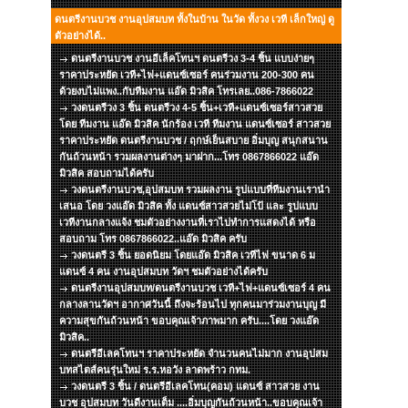
ดนตรีงานบวช งานอุปสมบท ทั้งในบ้าน ในวัด ทั้งวง เวที เล็กใหญ่ ดู
ตัวอย่างได้..
ดนตรีงานบวช งานอีเล็คโทนฯ ดนตรีวง 3-4 ชิ้น แบบง่ายๆ
ราคาประหยัด เวที+ไฟ+แดนซ์เซอร์ คนร่วมงาน 200-300 คน
ด้วยงบไม่แพง..กับทีมงาน แอ๊ด มิวสิค โทรเลย..086-7866022
วงดนตรีวง 3 ชิ้น ดนตรีวง 4-5 ชิ้น+เวที+แดนซ์เซอร์สาวสวย
โดย ทีมงาน แอ๊ด มิวสิค นักร้อง เวที ทีมงาน แดนซ์เซอร์ สาวสวย
ราคาประหยัด ดนตรีงานบวช / ฤกษ์เย็นสบาย อิ่มบุญ สนุกสนาน
กันถ้วนหน้า รวมผลงานต่างๆ มาฝาก...โทร 0867866022 แอ๊ด
มิวสิค สอบถามได้ครับ
วงดนตรีงานบวช,อุปสมบท รวมผลงาน รูปแบบที่ทีมงานเรานำ
เสนอ โดย วงแอ๊ด มิวสิค ทั้ง แดนซ์สาวสวยไม่โป้ และ รูปแบบ
เวทีงานกลางแจ้ง ชมตัวอย่างงานที่เราไปทำการแสดงได้ หรือ
สอบถาม โทร 0867866022..แอ๊ด มิวสิค ครับ
วงดนตรี 3 ชิ้น ยอดนิยม โดยแอ๊ด มิวสิค เวทีไฟ ขนาด 6 ม
แดนซ์ 4 คน งานอุปสมบท วัดฯ ชมตัวอย่างได้ครับ
ดนตรีงานอุปสมบท/ดนตรีงานบวช เวที+ไฟ+แดนซ์เซอร์ 4 คน
กลางลานวัดฯ อากาศวันนี้ ถึงจะร้อนไป ทุกคนมาร่วมงานบุญ มี
ความสุขกันถ้วนหน้า ขอบคุณเจ้าภาพมาก ครับ....โดย วงแอ๊ด
มิวสิค..
ดนตรีอีเลคโทนฯ ราคาประหยัด จำนวนคนไม่มาก งานอุปสม
บทสไตส์คนรุ่นใหม่ ร.ร.หอวัง ลาดพร้าว กทม.
วงดนตรี 3 ชิ้น / ดนตรีอีเลคโทน(คอม) แดนซ์ สาวสวย งาน
บวช อุปสมบท วันดีงานเต็ม ....อิ่มบุญกันถ้วนหน้า..ขอบคุณเจ้า