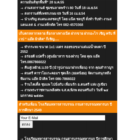
ความมันส์ทุกพื้นที่” 28 ม.ค.55
งานสงกรานต์ ชุมชนลาดพร้าว 80 วันที่ 18 เม.ย.54
สงกรานต์ที่เพชรเกษม 69 วันที่ 16 เม.ย.54
นำเจริญ สแตนเลสชลบุรี โดย แน๊ต ชลบุรี สั่งทำ รับทำ งานส
แตนเลส & งานเหล็กดัด โทร 082-4570368
เก็บตกหลากหลาย สื่อกลางทางเน๊ต ฝากขาย ฝากอะไร เชิญ ครับ ที่
เวป " แอ๊ด มิวสิค" ก็เชิญ.....
ทำกระทง ขนาด 1x1 เมตร ลอยขอขมาแด่แม่น้ำคงคา ปี
2552
อร่อยดี แปดริ้ว (ศูนย์อาหาร ของฝาก) โดย คุณ แอ๊ด
โทร.0867866022
คืนสู่เหย้าธ.บ.59 ปี (นำรูปงานมาฝากเพื่อน) จาก คุณสำราญฯ
ดนตรี คาราโอเกะคอมฯ ชุดเล็ก (ยอดนิยม) จัดงานสนุกทถึง
ทีมงาน แอ๊ด มิวสิค โทร 086-7866022
ร้านไตเติ้ล ชุมแพ ไปนั่งกับ เพื่อนรัก อ.ดนตรี แห่ง ภูเขียว
งานพระราชทานเพลิงศพ จ.ส.ต.พิภพ ดอนศรีแก้ว วันที่ ๒๔
มกราคม ๒๕๕๓
สำหรับเพื่อน โรงเรียนทหารสารบรรณ กรมสารบรรณทหารบก ปี
การศึกษา 2549
โรงเรียนทหารสารบรรณ กรมสารบรรณทหารบก ปีการศึกษา