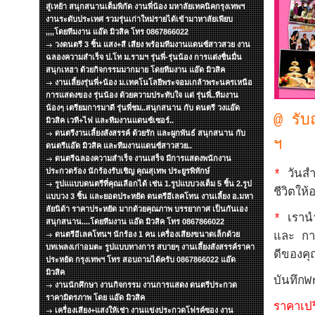
สู่เหย้า สนุกสนานเต็มพิกัด งานพี่น้อง มหาลัยเทคนิคกรุงเทพฯ
งานระดับประเทศ รวมรุ่นเก่าใหม่รายได้เข้ามาหาลัยเพียบ
,,,,โดยทีมงาน แอ๊ด มิวสิค โทร 0867866022
วงดนตรี 3 ชิ้น แสง+สี เสียง พร้อมทีมงานแดนซ์สาวสวย งาน
ฉลองความสำเร็จ ป.โท ม.รามฯ รุ่นพี่-รุ่นน้อง การแต่งชื่นมื่น
สนุกเหฮา ด้วยกิจกรรมมากมาย โดยทีมงาน แอ๊ด มิวสิค
งานเลี้ยงรุ่นพี่+น้อง ม.เทคโนโลยีพระจอมเกล้าพระนครเหนือ
การแสดงของ รุ่นน้อง ด้วยความประทับใจ แด่ รุ่นพี่..ทีมงาน
น้องๆ เตรียมการมาดี รุ่นพี่ชม..สนุกสนาน กับ ดนตรี วงแอ๊ด
@ รับ
มิวสิค เวที+ไฟ และทีมงานแดนซ์เซอร์..
ดนตรีงานเลี้ยงสังสรรค์ ด้วยรัก และผูกพันธ์ สนุกสนาน กับ
ฯ
ดนตรีแอ๊ด มิวสิค และทีมงานแดนซ์สาวสวย..
ดนตรีฉลองความสำเร็จ งานเสร็จ มีการแสดงพนักงาน
ประกวดร้อง นักร้องรับเชิญ คุณสุเทพ ประยูรพิทักษ์
*
วันสำค
รูปแแบบดนตรีที่คุณเลือกได้ เช่น 1.รูปแบบวงเต็ม 5 ชิ้น 2.รูป
ชีวิตให
แบบวง 3 ชิ้น และยอดประหยัด ดนตรีอีเลคโทน งานเลี้ยง อ.มหา
ลัยนิด้า ราคาประหยัด มากด้วยคุณภาพ บรรยากาศ เป็นกันเอง
*
เรานำ
สนุกสนาน....โดยทีมงาน แอ๊ด มิวสิค โทร 0867866022
ดนตรีอีเลคโทนฯ นักร้อง 1 คน เครื่องเสียงขนาดเล็กด้วย
และ กา
บทเพลงเก่าอมตะ รูปแบบทางการ สบายๆ งานเลึ้ยงสังสรรค์ราคา
ดีของค
ประหยัด กรุงเทพฯ โทร สอบถามได้ครับ 0867866022 แอ๊ด
มิวสิค
บันทึก
งานนักศึกษา งานกิจกรรม งานการแสดง ดนตรีประกวด
ราคามิตรภาพ โดย แอ๊ด มิวสิค
ราคาเปร
เครื่องเสียง+แสงให้เช่า งานแข่งประกวดโฟรค์ซอง งาน