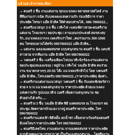
แล้วแต่ เจ้าภาพจะเลือก
ดนตรี 3 ชิ้น งานแต่งงาน ทุกแนวเพลง หลายหลายสไตส์ งาน
ที่ทีมงานเรา ถนัด กับบทเพลงแห่งความรัก ก่อนพิธีการ ราคา
ประหยัด โทรมา แอ๊ด มิวสิค ให้คำตอบท่านได้.. 086-7866022...
ดนตรีแนวสนุก 3-5 ชิ้น เวที+ไฟ +แดนซ์สาวสวย+ดนตรีงาน
แต่งงาน โรงแรมฯ / หอประชุม / ลานเอนกประสงค์ สมรส+สม
รัก..แนวเพลงเบาๆๆๆ เพลงรักเก่าใหม่ ..คนร่วมงาน 300-1000
คน โทรสอบถามได้ครับ 0867866022 แอ๊ด มิวสิค...
แต่งงาน ฉลองมงคลสมรส แบบสนุกสนาน ดนตรี 3 ชิ้น แดนซ์
สาวสวย จากทีมงาน แอ๊ด มิวสิค โทร 0867866022
วงดนตรี 3 ชิ้น +เครื่องเสียง+ไฟบนเวที+นักร้อง+งานแต่งงาน
หอประชุม(หนองแขม) / หมู่บ้าน เวที+ไฟ วงแอ๊ด มิวสิค คนร่วม
งาน ขนาดกลางๆๆ 20-55 โต๊ะ แนวเพลงรักทั่วไป โดย วงดนตรี
แอ๊ด มิวสิค...โทรเลยครับ 0867866022..(ราคาประหยัด) คุ้มค่า..
ดนตรีงานแต่งงานแนวสนุก วงดนตรี 3 ชิ้น กับแดนซ์เซอร์สาว
สวย 4 นาง แนวเพลงสนุกสนาน ราคาประหยัด ด้วยแนวเพลง
แห่งความรัก รูปแบบเวที 6 เมตรี เพิ่มความสนุกสนาน ชม
ตัวอย่างได้ ครับ.....
ดนตรีวง 3 ชิ้น วงแอ๊ด มิวสิค พิธี มงคลสมรส ณ โรงแรมฯ หอ
ประชุม ภัตตราคารง้วนเฮง บางปู ดนตรีราคาประหยัด..โทร
0867866022
ดนตรีงานแต่งเช้า พิธีหมั้น ยกน้ำชา เลี้ยงกลางวันพร้อมดนตรี
อีเลคโทนฯ ราคาประหยัด โทร 0867866022
ดนตรีอีเลคโทน งานแต่งงาน /งานมงคลสมรส ราคาประหยัด
มากด้วยคุณภาพ บรรยากาศ เป็นกันเองสนุกสนาน....โดยทีมงาน