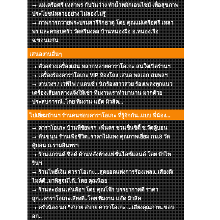
แม่เครือศรี เหล่าพร กับวันว่าง ทำน้ำหมักเอนไซม์ เพื่อสุขภาพ
ประโยชน์หลายอย่าง ไม่ลองไม่รู้
ภาพการถวายพระบรมสารีริกธาตุ โดย คุณแม่เครือศรี เหลา
พร และครอบครัว วัดศรีมงคล บ้านหนองผือ อ.หนองเรือ
จ.ขอนแก่น
เสนองานอื่นๆ
ตัวอย่างเครื่องเล่น หลากหลายคาราโอเกะ สนใจเปิดร้านฯ
เครื่องร้องคาราโอเกะ VIP ห้องโถง เสนอ พลเอก สมพลฯ
งานวงฯ / เวทีไฟ / แดนซ์ / นักร้องสาวสวย ร้องเพลงทุกแนว
เครื่องเสียงกลางแจ้งให้เช่า ทีมงานเราทำมานาน มากด้วย
ประสบการณ์..โดย ทีมงาน แอ๊ด มิวสิค...
ไปเยี่ยมบ้านฯ ร้านคนชอบคาราโอเกะ ที่รู้จักกัน..แบบ พี่น้อง...
คาราโอเกะ บ้านพี่ชัยพรฯ +พี่นคร ชวนชื่นซิตี้ ซ.วัดคู้บอน
ต้นขนุน ร้านเพือชีวิต..ราคาไม่แพง คุณภาพเยี่ยม กม.8 วัด
คู้บอน ถ.รามอินทรา
ร้านแกรนด์ ชิลด์ ด้านหลังห้างแฟชั่นไอซ์แลนด์ โดย ป๋าไพ
รินฯ
ร้านโพธิ์เงิน คาราโอเกะ...สุดยอดแห่งการร้องเพลง..เสียงดี/
ไมค์ดี..มาพิสูจน์ได้..โดย คุณน้อย
ร้านละอ่อนเล่นล้อฯ โดย คุณโจ๊ก บรรยากาศดี ราคา
ถูก...คาราโอเกะเสียงดี..โดย ทีมงาน แอ๊ด มิวสิค
ครัวน้อง นก "สบาย สบาย คาราโอเกะ ...เสียงคุณภาพ..ขอบ
อก..