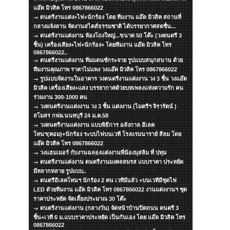
แอ๊ด มิวสิค โทร 0867866022
ดนตรีงานแต่ง+ไฟ+นักร้อง โดย ทีมงาน แอ๊ด มิวสิค สถานที่
กลางแจ้งลาน จัดงานสไตส์ธรรมชาติ ได้บรรยากาศสดชื่น...
ดนตรีงานแต่งงาน ห้องโถงใหญ่...ขนาด 50 โต๊ะ (วงดนตรี 3
ชิ้น) เครื่องเสียง+ไฟ+นักร้อง+ โดยทีมงาน แอ๊ด มิวสิค โทร
0867866022..
ดนตรีงานแต่งงาน ทีมแดนซ์กระจาย รูปแบบสนุกสนาน ด้วย
ทีมงานคุณภาพ ราคาไม่แพง วงแอ๊ด มิวสิค โทร 0867866022
รูปแบบจัดงานในอาคาร วงดนตรีงานแต่งงาน วง 3 ชิ้น วงแอ๊ด
มิวสิค เครื่องเสียง+แสง บรรยากาศด้วยบทเพลงแห่งความรัก คน
ร่วมงาน 300-1000 คน
วงดนตรีงานแต่งงาน วง 3 ชิ้น แต่งงาน (ไมตรีฯ จิรารัตน์ )
สโมสร กฟผ.นนทบุรี 24 ม.ค.58
วงดนตรีงานแต่งงาน แบบพิธีการ อลังกาล อีเลค
โทนฯ(คอม)+นักร้อง ระบบไฟบนเวที โรงแรมนาราย์ สีลม โดย
แอ๊ด มิวสิค โทร 0867866022
วงแฮมเมอร์ กับงานฉลองแต่งงานพี่น้องมุสลิม ที่ ปทุม
ดนตรีงานแต่งงาน ดนตรีงานมงคลสมรส แบบราคา ประหยัด
มีหลากหลาย รูปแบบ..
ดนตรีอีเลคโทนฯ นักร้อง 2 คน เวทีมีแล้ว +บนเวทีมีชุดไฟ
LED ด้วยทีมงาน แอ๊ด มิวสิค โทร 0867866022 งานแต่งงานฯ ชุด
ราคาประหยัด จัดเลี้ยงประมาณ 30 โต๊ะ
ดนตรีงานแต่งงาน (กลางวัน) จัดหน้าบ้านปิดถนน ดนตรี 3
ชิ้น+เวที 6 ม.แบบราคาประหยัด เป็นกันเอง โดย แอ๊ด มิวสิค โทร
0867866022