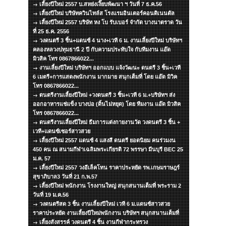
เลี้ยงปีใหม่ 2557 บ.สหย่งเงี๊ยบพัฒนา ฯ วันที่ 7 ธ.ค.56
เลี้ยงปีใหม่ บริษัทควินไทล์ส โรงแรมอินเตอร์คอนติเนนตัล
เลี้ยงปีใหม่ 2557 บริษัท หง โบ รับเบอร์ จำกัด บางนาตราด วัน
ที่ 25 ธ.ค. 2556
วงดนตรี 3 ชิ้น+แดนซ์ 4 นาง+เวที 6 ม. งานเลี้ยงปีใหม่ บริษัทฯ
คลองหลวงปทุมธานี 2 ปี กับความประทับใจ กับทีมงาน แอ๊ด
มิวสิค โทร 0867866022...
งานเลี้ยงปีใหม่ บริษัทฯ ออกแบบ แจ้งวัฒนะ ดนตรี 3 ชิ้น+เวที
6 เมตรี+การแสดงพนักงาน มากมาย สนุกเต็มที่ โดย แอ๊ด มิวิค
โทร 0867866022...
ดนตรีงานเลี้ยงปีใหม่ +วงดนตรี 3 ชิ้น+เวที 6 ม.+บริษัทฯ ส่ง
ออกอาหารแช่แข็ง บางบ่อ (ดิ้นไม่หยุด) โดย ทีมงาน แอ๊ด มิวสิค
โทร 0867866022...
ดนตรีงานเลี้ยงปีใหม่ ธีมการแต่งกายงานวัด วงดนตรี 3 ชิ้น +
เวที+แดนซ์เซอร์สาวสวย
เลี้ยงปีใหม่ 2557 แดนซ์ 4 แสงสี ดนตรี ยอดนิยม คนร่วมงน
450 คน ณ สนามกีฬาเฉลิมพระเกียรติ 72 พรรษา มีนบุรี BEC 25
ม.ค. 57
เลี้ยงปีใหม่ 2557 วงอีเล็คโทน ราคาประหยัด รพ.เกษมราษฎร์
สุขาภิบาล3 วันที่ 21 ก.พ.57
เลี้ยงปีใหม่ พนักงาน โรงงานใหญ่ สนุกสนานเต็มที่ พระราม 2
วันที่ 19 ม.ค.56
วงดนตรีสด 3 ชิ้น งานเลี้ยงปีใหม่ เวที 6 ม.แดนซ์สาวสวย
ราคาประหยัด งานเลี้ยงปีใหม่พนักงาน บริษัทฯ สนุกสนานเต็มที่
เลี้ยงสังสรรค์ วงดนตรี 4 ชิ้น งานกีฬากระทรวง