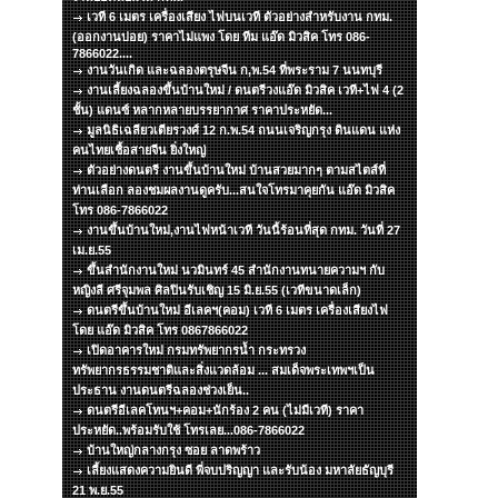
เวที 6 เมตร เครื่องเสียง ไฟบนเวที ตัวอย่างสำหรับงาน กทม.
(ออกงานบ่อย) ราคาไม่แพง โดย ทีม แอ๊ด มิวสิค โทร 086-
7866022....
งานวันเกิด และฉลองตรุษจีน ก,พ.54 ที่พระราม 7 นนทบุรี
งานเลี้ยงฉลองขึ้นบ้านใหม่ / ดนตรีวงแอ๊ด มิวสิค เวที+ไฟ 4 (2
ชั้น) แดนซ์ หลากหลายบรรยากาศ ราคาประหยัด...
มูลนิธิเฉลียวเตียรวงศ์ 12 ก.พ.54 ถนนเจริญกรุง ดินแดน แห่ง
คนไทยเชื้อสายจีน ยิ่งใหญ่
ตัวอย่างดนตรี งานขึ้นบ้านใหม่ บ้านสวยมากๆ ตามสไตส์ที่
ท่านเลือก ลองชมผลงานดูครับ...สนใจโทรมาคุยกัน แอ๊ด มิวสิค
โทร 086-7866022
งานขึ้นบ้านใหม่,งานไฟหน้าเวที วันนี้ร้อนที่สุด กทม. วันที่ 27
เม.ย.55
ขึ้นสำนักงานใหม่ นวมินทร์ 45 สำนักงานทนายความฯ กับ
หญิงลี ศรีจุมพล ศิลปินรับเชิญ 15 มิ.ย.55 (เวทีขนาดเล็ก)
ดนตรีขึ้นบ้านใหม่ อีเลคฯ(คอม) เวที 6 เมตร เครื่องเสียงไฟ
โดย แอ๊ด มิวสิค โทร 0867866022
เปิดอาคารใหม่ กรมทรัพยากรน้ำ กระทรวง
ทรัพยากรธรรมชาติและสิ่งแวดล้อม ... สมเด็จพระเทพฯเป็น
ประธาน งานดนตรีฉลองช่วงเย็น..
ดนตรีอีเลคโทนฯ+คอม+นักร้อง 2 คน (ไม่มีเวที) ราคา
ประหยัด..พร้อมรับใช้ โทรเลย...086-7866022
บ้านใหญ่กลางกรุง ซอย ลาดพร้าว
เลี้ยงแสดงความยินดี พี่จบปริญญา และรับน้อง มหาลัยธัญบุรี
21 พ.ย.55