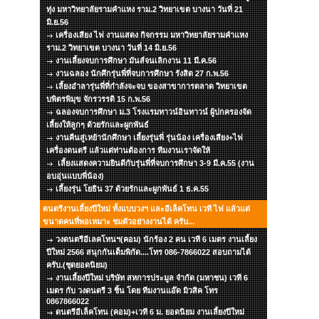
ทุ่ง มหาวิทยาลัยรามคำแหง ราม.2 วิทยาเขต บางนา วันที่ 21
มิ.ย.56
เครื่องเสียง ไฟ งานแสดง กิจกรรม มหาวิทยาลัยรามคำแหง
ราม.2 วิทยาเขต บางนา วันที่ 14 มิ.ย.56
งานเลี้ยงจบการศึกษา มันส์จนเลิกงาน 11 มี.ค.56
งานฉลอง นักศึกรุ่นพี่ที่จบการศึกษา รังสิต 27 ก.พ.56
เลี้ยงอำลารุ่นพี่ที่กำลังจะจบ ของสาขาการตลาด วิทยาเขต
บพิตรพิมุข จักรวรรดิ 15 ก.พ.56
ฉลองจบการศึกษา ม.3 โรงแรมทาวน์อินทาวน์ ผู้ปกครองจัด
เลี้ยงให้ลูกๆ ด้วยรักและผูกพันธ์
งานคืนสู่เหย้านักศึกษา เลี้ยงรุ่นพี่ รุ่นน้อง เครื่องเสียง+ไฟ
เครื่องดนตรี แล้วแต่ท่านต้องการ ทีมงานเราจัดให้
เลี้ยงแสดงความยินดีกับรุ่นพี่ที่จบการศึกษา 3-9 มี.ค.55 (งาน
อบอุ่นแบบพี่น้อง)
เลี้ยงรุ่น โยธิน 37 ด้วยรักและผูกพันธ์ 1 ธ.ค.55
ดนตรีงานเลี้ยงปีใหม่ ทั้งแบบวงฯ และอีเล็คโทน เวที ไฟ แล้วแต่
ขนาดคนที่พอเหมาะ ชมตัวอย่างงานได้ ครับ...
วงดนตรีอีเลคโทนฯ(คอม) นักร้อง 2 คน เวที 6 เมตร งานเลี้ยง
ปีใหม่ 2566 สนุกกันเต็มพิกัด....โทร 086-7866022 สอบถามได้
ครับ.(ชุดยอดนิยม)
งานเลี้ยงปีใหม่ บริษัท สหการประมูล จำกัด (มหาชน) เวที 6
เมตร กับ วงดนตรี 3 ชิ้น โดย ทีมงานแอ๊ด มิวสิค โทร
0867866022
ดนตรีอีเล็คโทน (คอม)+เวที 6 ม. ยอดนิยม งานเลี้ยงปีใหม่