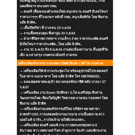
ขอพรผู้ใหญ่ งานนี้ระดับบิ๊ก ชั้นนายพล มาร่วมงานแน่น.. กรม
แผนที่ทหาร พระนคร กทม.
ดนตรี เลี้ยงฉลองตำแหน่งใหม่ สนุกสนาน ดนตรี อีเลคโทนฯ
ราคาเบาๆๆๆ ที่โรงแรมฯ หลักสี่ กทม. สนุกเต็มพิกัด โดย ทีมงาน
แอ๊ด มิวสิค..
เลี้ยงปิดกีฬา ที่ บางเขน 23 ก.ย.54
งานเลี้ยงขอบคุณ ที่เตาปูน 24 ก.ย.54
อำลาชีวิตราชการทหาร งานเล็กๆ ง่ายๆ ราคาประหยัด ดนตรี
อีเล็คโทนฯ ราคาประหยัด...โดย แอ๊ด มิวสิค..
งาน 31 ธ.ค.53 ถึง 8 ม.ค.54 งานต่อเนื่องยาวนาน สิ้นสุดที่วัน
เด็ก ม.กลางกรุง เกษตรนวมินทร์ บางเขน
เครื่องเสียงกิจกรรม งานแสดง เปิดตัวสินค้า เวที ไฟ งานต่างๆ
เครื่องเสียงให้เช่างานประชุม+ไฟ พร้อมอุปกรณ์โปรเจคเตอร์
ในอาคาร-นอกอาคาร โดย แอ๊ด มิวสิค โทร 0867866022..
ฉลองยอดขายทะลุเป้า สนามกอลฟ์ธนาซิต้ คลับ บางนา 27
ก.ย.57
เครื่องเสียง งาน Event นักศึกษา ป.โท ม.ศรีปทุม สืบสาน
วัฒนธรรมไทย เชื่อมใยบัญชีฯ วิทยาเขต บางเขน กรุงเทพฯ โดย
ทีมงาน แอ๊ด มิวสิค
เครื่องเสียงงานแสดงกิจกรรมปีใหม่ บริษัทฯ หลายสาขา
ลาดพร้าว101 การแสดงพนักงานมากมาย งานนี้แต่งกาย คาว
บอยไนท์ น่ารัก...รางวัลเจ้านายใจดีแจกแหลก..
เครื่องเสียง ดนตรี แดนซ์ งาน ถวายพระพรพ่อหลวง 5
ธันวาคม ชาว เทศบาลลำไทร ลำลูกการ ร้องรำ แดนซ์กระจาย