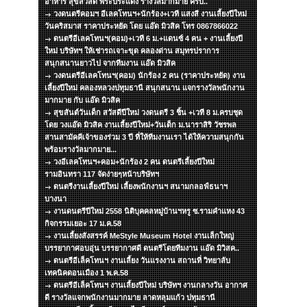
อาหาร สุขสวัสดิ์ พระประแดง รางวัลมากมาย ครับ..
วงดนตรีคอมฯ อีเลคโทนฯ+นักร้อง+เวที แสงสี งานเลี้ยงปีใหม่
วันคริสมาส ราคาประหยัด โดย แอ๊ด มิวสิค โทร 0867866022
ดนตรีอีเลคโทนฯ(คอม)+เวที 6 ม.+แดนซ์ 4 คน + งานเลี้ยงปี
ใหม่ บริษัทฯ ให้เช่ารถเจาะขุด คลองด่าน สมุทรปราการ
สนุกสนานยาวไป จากทีมงาน แอ๊ด มิวสิค
วงดนตรีอีเลคโทนฯ(คอม) นักร้อง 2 คน (ราคาประหยัด) งาน
เลี้ยงปีใหม่ คลองหลวงปทุมธานี สนุกสนาน แจกรางวัลพนักงาน
มากมาย กับ แอ๊ด มิวสิค
สุขสันต์วันเด็ก สวัสดีปีใหม่ วงดนตรี 3 ชิ้น +เวที 8 ม.ครบชุด
โดย วงแอ๊ด มิวสิค งานเลี้ยงปีใหม่+วันเด็ก ม.นาราสิริ วัชรพล
สานสามัคคีเจ้าของร่วม 3 ปี ที่ให้ทีมงานเรา ได้ให้ความสนุกกัน
พร้อมรางวัลมากมาย...
วงอีเลคโทนฯ+คอม+นักร้อง 2 คน ดนตรีเลี้ยงปีใหม่
รามอินทรา 117 จัดง่ายๆหน้าบริษัทฯ
ดนตรีงานเลี้ยงปีใหม่ เลี้ยงพนักงานฯ สนามกลอฟ์ธนาฯ
บางนา
งานดนตรีปีใหม่ 2558 นิติบุคคลหมู่บ้านฯหรู ซ.รามคำแหง 43
กิจกรรมเยอะ 17 ม.ค.58
งานเลี้ยงสังสรรค์ MeStyle Museum Hotel งานเล็กใหญ่
บรรยากาศอบอุ่น บรรยากาศดี ดนตรีโดยทีมงาน แอ๊ด มิวิสค..
ดนตรีอีเล็คโทนฯ งานเลี้ยง วันแรงงาน สถานที่ วิทยาลับ
เทคนิคดอนเมือง 1 พ.ค.58
ดนตรีอีเล็คโทนฯ งานเลี้ยงปีใหม่ บริษัทฯ งานกลางวัน อากาศ
ดี รางวัลแจกพนักงานมากมาย ลาดหลุมแก้ว ปทุมธานี