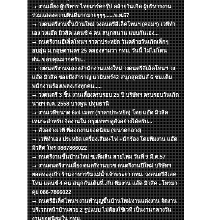
งานเลี้ยง ผู้บริหาร ไทยมาร์คกรุ๊ป คล้ายวันเกิด ผู้บริหารงาน
ร่วมแสดงความยินดีมากมายๆๆๆ......พ.ย.57
วงดนตรีงานขึ้นบ้านใหม่ วงดนตรีอีเล็คโทนฯ (คอมฯ) เวทีทำ
เอง วงแอ๊ด มิวสิค แดนซ์ 4 คน สนุกสนาน แบบกันเอง...
ดนตรีงานอีเล็คโทนฯ ราคาประหยัด วันคล้ายวันเกิดเล็กๆ
อบอุ่น ม.กฤษดานคร 25 คลองสามวา กทม. วันนี้ ไม่ไม่โดน
ฝน..ขอบคุณมากครับ...
วงดนตรีงานฉลองสำนักงานแห่งใหม่ วงดนตรีอีเล็คโทนฯ วง
แอ๊ด มิวสิค ซอยบึงสำราญ นวมินทร์42 สนุกสุดมันส์ 6 ชม.เต็ม
พนักงานร้องเพลงเก่งทุกคน.....
วงดนตรี 3 ชิ้น งานเลี้ยงครบรอบ 25 ปี บริษัทฯ ครบรอบวันเกิด
นายฯ ต.ค. 2558 บางพูน ปทุมธานี
งานเวทีขนาด 6x4 เมตร (ราคาประหยัด) โดย แอ๊ด มิวสิค
เหมาะสำหรับ จัดงานใน กรุงเทพฯ ดูตัวอย่างได้ครับ...
ตัวอย่างเวที ที่ออกงานยอดนิยม (ขนาดกลาง)
เวทีทำเอง ประหยัด เครื่องเสียง+ไฟ +นักร้อง โดยทีมงาน แอ๊ด
มิวสิค โทร 0867866022
ดนตรีงานขึ้นบ้านใหม่ ซ.เพิ่มสิน สายไหม วันที่ 9 มี.ค.57
งานดนตรีงานเลี้ยง ดนตรีงานบวช ดนตรีงานปีใหม่ บริษัทฯ
ยอดทะลุเป้า ร้านอาหารริมแม่น้ำเจ้าพระยา กทม. วงดนตรีอีเลค
โทน แดนซ์ 4 คน สนุกกันเต็มที่..กับ ทีมงาน แอ๊ด มิวสิค ..โทรมา
คุย 086-7866022
ดนตรีอีเล็คโทนฯ งานทำบุญขึ้นบ้านใหม่/งานแต่งงาน จัดงาน
บริเวณหน้าบ้านสวย 2 รูปแบบ ไม่ต้องใช้เวที เป็นงานกลางวัน
งานยอดนิยมใน กทม.