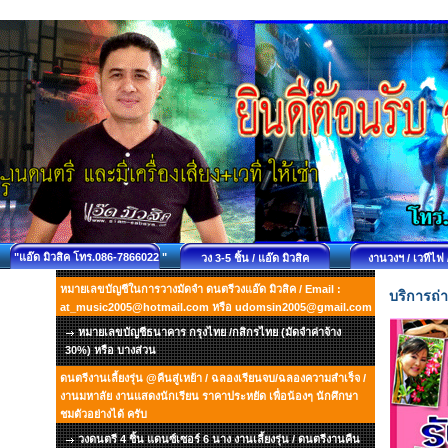
"แอ๊ด มิวสิค โทร.086-7866022 "
วง 3-5 ชิ้น / แอ๊ด มิวสิค
งานวงฯ / เวทีไฟ 
หมายเลขบัญชีในการวางมัดจำ ดนตรีวงแอ๊ด มิวสิค / Email :
บริการถ่
at_music2005@hotmail.com หรือ udomsin2005@gmail.com
หมายเลขบัญชีธนาคาร กรุงไทย /กสิกรไทย (มัดจำค่าจ้าง
30%) หรือ บางส่วน
ดนตรีงานเลี้ยงรุ่น @คืนสู่เหย้า / ฉลองเรียนจบ/ฉลองความสำเร็จ /
งานมหาลัย งานแสดงนักเรียน ราคาประหยัด เพื่อน้องๆ นักศึกษา
ชมตัวอย่างได้ ครับ
วงดนตรี 4 ชิ้น แดนซ์เซอร์ 6 นาง งานเลี้ยงรุ่น / ดนตรีงานคืน