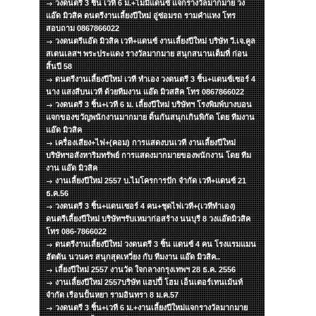
วงดนตรี 3 ชิ้น เวที 6 ม.+ไมมีแดนซ์ แจกรางวัลมากมาย วง
แอ๊ด มิวสิค ดนตรีงานเลี้ยงปีใหม่ อู่ซ่อมรถ รามคำแหง โทร
สอบถาม 0867866022
วงดนตรีแอ๊ด มิวสิค เวที+แดนซ์ งานเลี้ยงปีใหม่ บริษัท วี.เจ.คูล
สเตนเลสฯ พระประแดง รางวัลมากมาย สนุกสนานเต็มที่ ก่อน
สิ้นปี 58
ดนตรีงานเลี้ยงปีใหม่ เวที ทำเอง วงดนตรี 3 ชิ้น+แดนซ์เซอร์ 4
นาง แสงสีบนเวที ด้วยทีมงาน แอ๊ด มิวสสิค โทร 0867866022
วงดนตรี 3 ชิ้น+เวที 6 ม. เลี้ยงปีใหม่ บริษัทฯ โรงพิมพ์บางบอน
แจกของขวัญพนักงานมากมาย ดิ้นกันสนุกเกินพิกัด โดย ทีมงาน
แอ๊ด มิวสิค
เครื่องเสียง+ไฟ+(คอม) การแสดงบนเวที งานเลี้ยงปีใหม่
บริษัทฯอสังหาริมทรัพย์ การแสดงมากมายของพนักงาน โดย ทีม
งาน แอ๊ด มิวสิค
งานเลี้ยงปีใหม่ 2557 บ.ไมโครการปัก จำกัด เวที+แดนซ์ 21
ธ.ค.56
วงดนตรี 3 ชิ้น+แดนเซอร์ 4 คน+ชุดไฟเวที+(เวทีทำเอง)
ดนตรีเลี้ยงปีใหม่ บริษัทฯรับเหมาก่อสร้าง นนบุรี 8 วงแอ๊ดมิวสิค
โทร 086-7866022
ดนตรีงานเลี้ยงปีใหม่ วงดนตรี 3 ชิ้น แดนซ์ 4 คน โรงแรมแมน
ฮัตตัน นวนคร สนุกสุดเหวี่ยง กับ ทีมงาน แอ๊ด มิวสิค..
เลี้ยงปีใหม่ 2557 งานวัด ใจกลางกรุงเทพฯ 28 ธ.ค. 2556
งานเลี้ยงปีใหม่ 2557บริษัท แฮปปี้ โฮม เอ็นเตอร์เทนเม้นท์
จำกัด เรือนปั้นหยา รามอินทรา 8 ม.ค.57
วงดนตรี 3 ชิ้น+เวที 6 ม.+งานเลี้ยงปีใหม่แจกรางวัลมากมาย